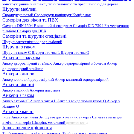
конструкційний з напівкруглою головкою та пресшайбою для дерева
Шурупи меблеві
Єврошуруп потай
Єврошуруп напівкруг
Конфірмат
Саморізи для вікон та ПВХ
Саморіз DIN 7504 P віконний зі свердлом
Саморіз DIN 7504 P з метричною
різьбою
Саморіз для ПВХ
Саморізи та шурупи спеціальні
Шуруп сантехнічний дворізьбовий
Шурупи з гаком
Шуруп з гаком C
Шуруп з гаком L
Шуруп з гаком O
Анкери з кожухом
Анкер дворозпірний з гайкою
Анкер однорозпірний з болтом
Анкер
однорозпірний з гайкою
Анкери клинові
Анкер клиновий дворозпірний
Анкер клиновий однорозпірний
Анкери віконні
Анкер віконний
Анкерна пластина
Анкери з гаком
Анкер з гаком C
Анкер з гаком L
Анкер з гойдалковим гаком Q
Анкер з
кільцем O
Анкери хімічні
Інше
Анкер хімічний
Змішувач для хімічних анкерів
Сітчата гільза для
хімічних анкерів
Шворінь металевий
дивитись все
Інше анкерне кріплення
Турбошуруп з потайною головкою
Турбошуруп зі зменшеною