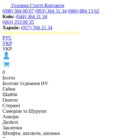
Головна
Статті
Контакти
(098) 364 00 07
(093) 364 31 34
(066) 884 13 62
Київ:
(044) 364 31 34
(063) 353 00 35
Харків:
(057) 766 21 34
Мінімальна сума замовлення становить 1000 грн
РУС
УКР
УКР
0
Болти
Болтові з'єднання HV
Гайки
Шайби
Гвинти
Стержні
Саморізи та Шурупи
Анкери
Дюбелі
Заклепки
Штифти, шплінти, шпонки