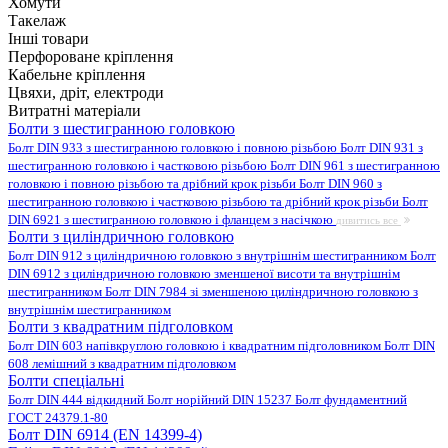
Хомути
Такелаж
Інші товари
Перфороване кріплення
Кабельне кріплення
Цвяхи, дріт, електроди
Витратні матеріали
Болти з шестигранною головкою
Болт DIN 933 з шестигранною головкою і повною різьбою
Болт DIN 931 з
шестигранною головкою і частковою різьбою
Болт DIN 961 з шестигранною
головкою і повною різьбою та дрібний крок різьби
Болт DIN 960 з
шестигранною головкою і частковою різьбою та дрібний крок різьби
Болт
DIN 6921 з шестигранною головкою і фланцем з насічкою
дивитись все
Болти з циліндричною головкою
Болт DIN 912 з циліндричною головкою з внутрішнім шестигранником
Болт
DIN 6912 з циліндричною головкою зменшеної висоти та внутрішнім
шестигранником
Болт DIN 7984 зі зменшеною циліндричною головкою з
внутрішнім шестигранником
Болти з квадратним підголовком
Болт DIN 603 напівкруглою головкою і квадратним підголовником
Болт DIN
608 лемішний з квадратним підголовком
Болти спеціальні
Болт DIN 444 відкидний
Болт норійний DIN 15237
Болт фундаментний
ГОСТ 24379.1-80
Болт DIN 6914 (EN 14399-4)