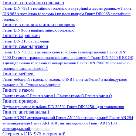
Гвинти з потайною головкою
Гвинт DIN 7991 з потайною головкою з внутрішнім шестигранником
Гвинт
DIN 963 з потайною головкою і прямим шліцом
Гвинт DIN 965 з потайною
головкою
Гвинти з напівпотайною головкою
Гвинт DIN 966 з напівпотайною головкою
Гвинти барашкові
Гвинт DIN 316 барашковий
Гвинти самонарізаючі
Гвинт DIN 7500 C з напівкруглою головкою самонарізаючий
Гвинт DIN
7500 D з шестигранною головкою самонарізаючий
Гвинт DIN 7500 E EE OE
з циліндричною головкою самонарізаючий
Гвинт DIN 7500 M з потайною
головкою самонарізаючий
Гвинти меблеві
Гвинт меблевий з плоскою головкою INB
Гвинт меблевий з напівкруглою
головкою RL
Стяжка міжсекційна
Гвинти з гаком
Гвинт з гаком C
Гвинт з гаком L
Гвинт з гаком O
Гвинт з гаком Q
Гвинти приварні
Втулка приварна різьбова DIN 32501
Гвинт DIN 32501 для зварювання
Гвинти антивандальні
Гвинт AN 292 антивандальний
Гвинт AN 293 антивандальний
Гвинт AN 294
антивандальний
Гвинт ART 9101 антивандальний
Гвинт ART 9103
антивандальний
дивитись все
Стержень DIN 975 метричний