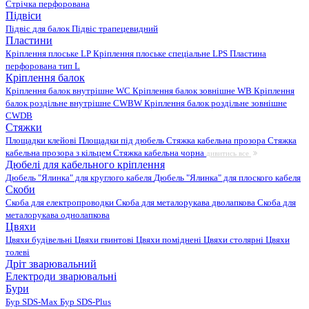
Стрічка перфорована
Підвіси
Підвіс для балок
Підвіс трапецевидний
Пластини
Кріплення плоське LP
Кріплення плоське спеціальне LPS
Пластина
перфорована тип L
Кріплення балок
Кріплення балок внутрішне WC
Кріплення балок зовнішне WB
Кріплення
балок роздільне внутрішне CWBW
Кріплення балок роздільне зовнішне
CWDB
Стяжки
Площадки клейові
Площадки під дюбель
Стяжка кабельна прозора
Стяжка
кабельна прозора з кільцем
Стяжка кабельна чорна
дивитись все
Дюбелі для кабельного кріплення
Дюбель "Ялинка" для круглого кабеля
Дюбель "Ялинка" для плоского кабеля
Скоби
Скоба для електропроводки
Скоба для металорукава дволапкова
Скоба для
металорукава однолапкова
Цвяхи
Цвяхи будівельні
Цвяхи гвинтові
Цвяхи поміднені
Цвяхи столярні
Цвяхи
толеві
Дріт зварювальний
Електроди зварювальні
Бури
Бур SDS-Max
Бур SDS-Plus