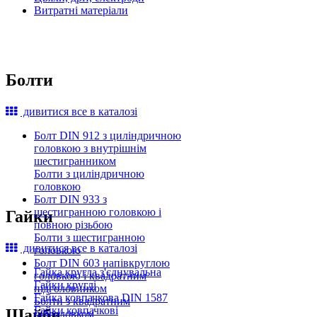
Витратні матеріали
Болти
дивитися все в каталозі
Болт DIN 912 з циліндричною
головкою з внутрішнім
шестигранником
Болти з циліндричною
головкою
Болт DIN 933 з
шестигранною головкою і
Гайки
повною різьбою
Болти з шестигранною
дивитися все в каталозі
головкою
Болт DIN 603 напівкруглою
Гайка кругла з'єднувальна
головкою і квадратним
Гайки круглі
підголовником
Гайка ковпачкова DIN 1587
Болти з квадратним
Гайки ковпачкові
Шайби
підголовком