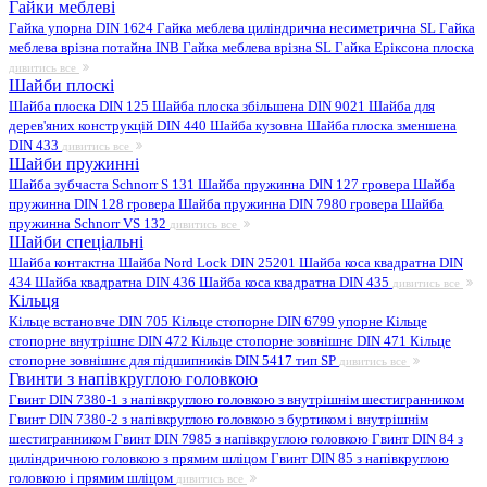
Гайки меблеві
Гайка упорна DIN 1624
Гайка меблева циліндрична несиметрична SL
Гайка
меблева врізна потайна INB
Гайка меблева врізна SL
Гайка Еріксона плоска
дивитись все
Шайби плоскі
Шайба плоска DIN 125
Шайба плоска збільшена DIN 9021
Шайба для
дерев'яних конструкцій DIN 440
Шайба кузовна
Шайба плоска зменшена
DIN 433
дивитись все
Шайби пружинні
Шайба зубчаста Schnorr S 131
Шайба пружинна DIN 127 гровера
Шайба
пружинна DIN 128 гровера
Шайба пружинна DIN 7980 гровера
Шайба
пружинна Schnorr VS 132
дивитись все
Шайби спеціальні
Шайба контактна
Шайба Nord Lock DIN 25201
Шайба коса квадратна DIN
434
Шайба квадратна DIN 436
Шайба коса квадратна DIN 435
дивитись все
Кільця
Кільце встановче DIN 705
Кільце стопорне DIN 6799 упорне
Кільце
стопорне внутрішнє DIN 472
Кільце стопорне зовнішнє DIN 471
Кільце
стопорне зовнішнє для підшипників DIN 5417 тип SP
дивитись все
Гвинти з напівкруглою головкою
Гвинт DIN 7380-1 з напівкруглою головкою з внутрішнім шестигранником
Гвинт DIN 7380-2 з напівкруглою головкою з буртиком і внутрішнім
шестигранником
Гвинт DIN 7985 з напівкруглою головкою
Гвинт DIN 84 з
циліндричною головкою з прямим шліцом
Гвинт DIN 85 з напівкруглою
головкою і прямим шліцом
дивитись все