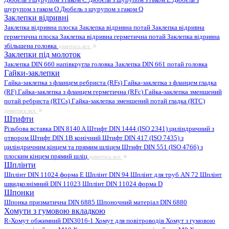
шурупом з гаком O
Дюбель з шурупом з гаком Q
Заклепки відривні
Заклепка відривна плоска
Заклепка відривна потай
Заклепка відривна
герметична плоска
Заклепка відривна герметична потай
Заклепка відривна
збільшена головка
дивитись все
Заклепки під молоток
Заклепка DIN 660 напівкругла головка
Заклепка DIN 661 потай головка
Гайки-заклепки
Гайка-заклепка з фланцем ребриста (RFs)
Гайка-заклепка з фланцем гладка
(RF)
Гайка-заклепка з фланцем герметична (RFc)
Гайка-заклепка зменшений
потай ребриста (RTCs)
Гайка-заклепка зменшений потай гладка (RTC)
дивитись все
Штифти
Різьбова вставка DIN 8140 A
Штифт DIN 1444 (ISO 2341) циліндричний з
отвором
Штифт DIN 1B конічний
Штифт DIN 417 (ISO 7435) з
циліндричним кінцем та прямим шліцем
Штифт DIN 551 (ISO 4766) з
плоским кінцем прямий шліц
дивитись все
Шплінти
Шплінт DIN 11024 форма E
Шплінт DIN 94
Шплінт для труб AN 72
Шплінт
швидкознімний DIN 11023
Шплінт DIN 11024 форма D
Шпонки
Шпонка призматична DIN 6885
Шпоночний матеріал DIN 6880
Хомути з гумовою вкладкою
R-Хомут обжимний DIN3016-1
Хомут для повітроводів
Хомут з гумовою