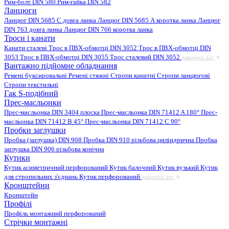
Рим-болт DIN 580
Рим-гайка DIN 582
Ланцюги
Ланцюг DIN 5685 C довга ланка
Ланцюг DIN 5685 А коротка ланка
Ланцюг
DIN 763 довга ланка
Ланцюг DIN 766 коротка ланка
Троси і канати
Канати сталеві
Трос в ПВХ-обмотці DIN 3052
Трос в ПВХ-обмотці DIN
3053
Трос в ПВХ-обмотці DIN 3055
Трос сталевий DIN 3052
дивитись все
Вантажно підйомне обладнання
Ремені буксировальні
Ремені стяжні
Стропи канатні
Стропи ланцюгові
Стропи текстильні
Гак S-подібний
Прес-масльонки
Прес-масльонка DIN 3404 плоска
Прес-масльонка DIN 71412 A 180°
Прес-
масльонка DIN 71412 B 45°
Прес-масльонка DIN 71412 C 90°
Пробки заглушки
Пробка (заглушка) DIN 908
Пробка DIN 910 різьбова циліндрична
Пробка
заглушка DIN 906 різьбова конічна
Кутики
Кутик асиметричний перфорований
Кутик балочний
Кутик вузький
Кутик
для стропильних з'єднань
Кутик перфорований
дивитись все
Кронштейни
Кронштейн
Профілі
Профіль монтажний перфорований
Стрічки монтажні