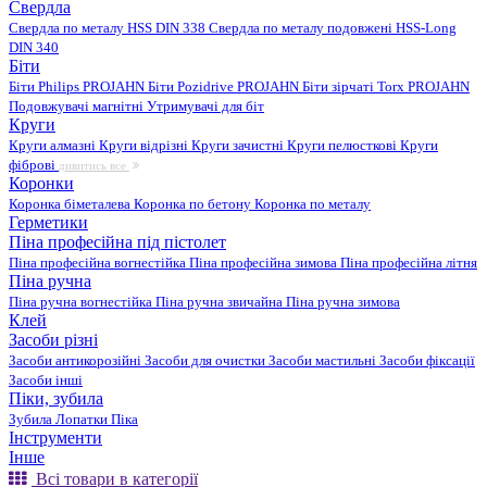
Свердла
Свердла по металу HSS DIN 338
Свердла по металу подовжені HSS-Long
DIN 340
Біти
Біти Philips PROJAHN
Біти Pozidrive PROJAHN
Біти зірчаті Torx PROJAHN
Подовжувачі магнітні
Утримувачі для біт
Круги
Круги алмазні
Круги відрізні
Круги зачистні
Круги пелюсткові
Круги
фіброві
дивитись все
Коронки
Коронка біметалева
Коронка по бетону
Коронка по металу
Герметики
Піна професійна під пістолет
Піна професійна вогнестійка
Піна професійна зимова
Піна професійна літня
Піна ручна
Піна ручна вогнестійка
Піна ручна звичайна
Піна ручна зимова
Клей
Засоби різні
Засоби антикорозійні
Засоби для очистки
Засоби мастильні
Засоби фіксації
Засоби інші
Піки, зубила
Зубила
Лопатки
Піка
Інструменти
Інше
Всі товари в категорії