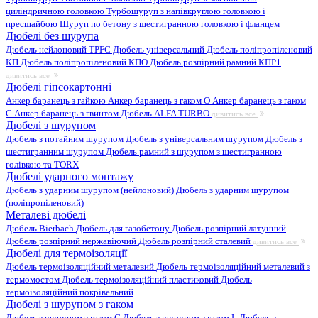
циліндричною головкою
Турбошуруп з напівкруглою головкою і
пресшайбою
Шуруп по бетону з шестигранною головкою і фланцем
Дюбелі без шурупа
Дюбель нейлоновий
TPFC Дюбель універсальний
Дюбель поліпропіленовий
КП
Дюбель поліпропіленовий КПО
Дюбель розпірний рамний КПР1
дивитись все
Дюбелі гіпсокартонні
Анкер баранець з гайкою
Анкер баранець з гаком O
Анкер баранець з гаком
С
Анкер баранець з гвинтом
Дюбель ALFA TURBO
дивитись все
Дюбелі з шурупом
Дюбель з потайним шурупом
Дюбель з універсальним шурупом
Дюбель з
шестигранним шурупом
Дюбель рамний з шурупом з шестигранною
голівкою та TORX
Дюбелі ударного монтажу
Дюбель з ударним шурупом (нейлоновий)
Дюбель з ударним шурупом
(поліпропіленовий)
Металеві дюбелі
Дюбель Bierbach
Дюбель для газобетону
Дюбель розпірний латунний
Дюбель розпірний нержавіючий
Дюбель розпірний сталевий
дивитись все
Дюбелі для термоізоляції
Дюбель термоізоляційний металевий
Дюбель термоізоляційний металевий з
термомостом
Дюбель термоізоляційний пластиковий
Дюбель
термоізоляційний покрівельний
Дюбелі з шурупом з гаком
Дюбель з шурупом з гаком C
Дюбель з шурупом з гаком L
Дюбель з