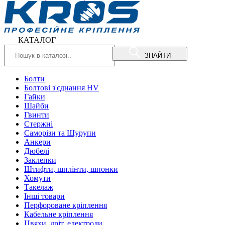
КАТАЛОГ
ЗНАЙТИ
Болти
Болтові з'єднання HV
Гайки
Шайби
Гвинти
Стержні
Саморізи та Шурупи
Анкери
Дюбелі
Заклепки
Штифти, шплінти, шпонки
Хомути
Такелаж
Інші товари
Перфороване кріплення
Кабельне кріплення
Цвяхи, дріт, електроди