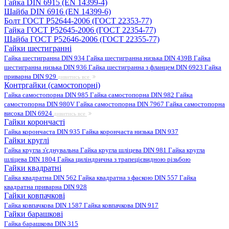
Гайка DIN 6915 (EN 14399-4)
Шайба DIN 6916 (EN 14399-6)
Болт ГОСТ Р52644-2006 (ГОСТ 22353-77)
Гайка ГОСТ Р52645-2006 (ГОСТ 22354-77)
Шайба ГОСТ Р52646-2006 (ГОСТ 22355-77)
Гайки шестигранні
Гайка шестигранна DIN 934
Гайка шестигранна низька DIN 439B
Гайка
шестигранна низька DIN 936
Гайка шестигранна з фланцем DIN 6923
Гайка
приварна DIN 929
дивитись все
Контргайки (самостопорні)
Гайка самостопорна DIN 985
Гайка самостопорна DIN 982
Гайка
самостопорна DIN 980V
Гайка самостопорна DIN 7967
Гайка самостопорна
висока DIN 6924
дивитись все
Гайки корончасті
Гайка корончаста DIN 935
Гайка корончаста низька DIN 937
Гайки круглі
Гайка кругла з'єднувальна
Гайка кругла шліцева DIN 981
Гайка кругла
шліцева DIN 1804
Гайка циліндрична з трапецієвидною різьбою
Гайки квадратні
Гайка квадратна DIN 562
Гайка квадратна з фаскою DIN 557
Гайка
квадратна приварна DIN 928
Гайки ковпачкові
Гайка ковпачкова DIN 1587
Гайка ковпачкова DIN 917
Гайки барашкові
Гайка барашкова DIN 315