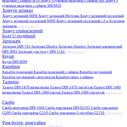
вкладкою і гайкою M10
Хомут з гумовою вкладкою і гайкою M8
Хомут з
гумовою вкладкою і гайкою М8/M10
Хомути затяжні
Хомут затяжний MINI
Хомут затяжний Метелик
Хомут затяжний посилений
Хомут затяжний посилений MINI
Хомут затяжний посилений з 2-х болтовим
зажимом
дивитись все
Хомут спрінклерний
Болт U-подібний
Затискачі
Затискач DIN 741
Затискач Duplex
Затискач Simplex
Затискач алюмінієвий
DIN 3093
Затискач для тросу DIN 1142
дивитись все
Коуші
Коуш DIN 6899
Карабіни
Карабін пожежний
Карабін пожежний з гайкою
Карабін пружинний
Карабін пружинний з вертлюгом
Карабін-гвинт з гайкою
Талрепи
Талреп DIN 1478 вилка/вилка
Талреп DIN 1478 гак/петля
Талреп DIN 1480
вилка/вилка
Талреп DIN 1480 гак/гак
Талреп DIN 1480 гак/петля
дивитись все
Скоби
Скоба монтажна DIN 1684
Скоба такелажна DIN 82101
Скоба такелажна
G209
Скоба такелажна G210
Скоба такелажна U-подібна G2150
дивитись все
Рим-болти, рим-гайки