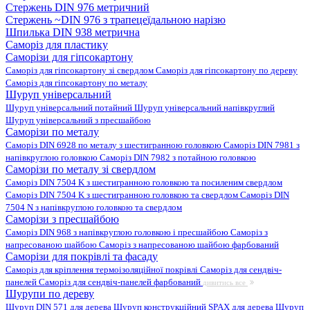
Стержень DIN 976 метричний
Стержень ~DIN 976 з трапецеїдальною нарізю
Шпилька DIN 938 метрична
Саморіз для пластику
Саморізи для гіпсокартону
Саморіз для гіпсокартону зі свердлом
Саморіз для гіпсокартону по дереву
Саморіз для гіпсокартону по металу
Шуруп універсальний
Шуруп універсальний потайний
Шуруп універсальний напівкруглий
Шуруп універсальний з пресшайбою
Саморізи по металу
Саморіз DIN 6928 по металу з шестигранною головкою
Саморіз DIN 7981 з
напівкруглою головкою
Саморіз DIN 7982 з потайною головкою
Саморізи по металу зі свердлом
Саморіз DIN 7504 K з шестигранною головкою та посиленим свердлом
Саморіз DIN 7504 K з шестигранною головкою та свердлом
Саморіз DIN
7504 N з напівкруглою головкою та свердлом
Саморізи з пресшайбою
Саморіз DIN 968 з напівкруглою головкою і пресшайбою
Саморіз з
напресованою шайбою
Саморіз з напресованою шайбою фарбований
Саморізи для покрівлі та фасаду
Саморіз для кріплення термоізоляційної покрівлі
Саморіз для сендвіч-
панелей
Саморіз для сендвіч-панелей фарбований
дивитись все
Шурупи по дереву
Шуруп DIN 571 для дерева
Шуруп конструкційний SPAX для дерева
Шуруп