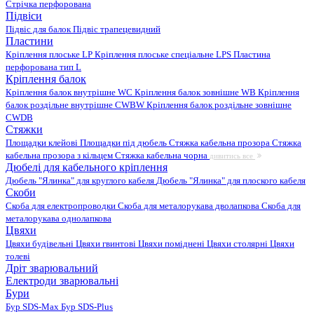
Стрічка перфорована
Підвіси
Підвіс для балок
Підвіс трапецевидний
Пластини
Кріплення плоське LP
Кріплення плоське спеціальне LPS
Пластина
перфорована тип L
Кріплення балок
Кріплення балок внутрішне WC
Кріплення балок зовнішне WB
Кріплення
балок роздільне внутрішне CWBW
Кріплення балок роздільне зовнішне
CWDB
Стяжки
Площадки клейові
Площадки під дюбель
Стяжка кабельна прозора
Стяжка
кабельна прозора з кільцем
Стяжка кабельна чорна
дивитись все
Дюбелі для кабельного кріплення
Дюбель "Ялинка" для круглого кабеля
Дюбель "Ялинка" для плоского кабеля
Скоби
Скоба для електропроводки
Скоба для металорукава дволапкова
Скоба для
металорукава однолапкова
Цвяхи
Цвяхи будівельні
Цвяхи гвинтові
Цвяхи поміднені
Цвяхи столярні
Цвяхи
толеві
Дріт зварювальний
Електроди зварювальні
Бури
Бур SDS-Max
Бур SDS-Plus