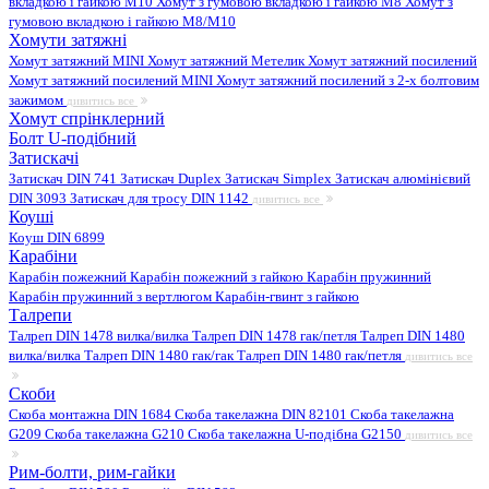
вкладкою і гайкою M10
Хомут з гумовою вкладкою і гайкою M8
Хомут з
гумовою вкладкою і гайкою М8/M10
Хомути затяжні
Хомут затяжний MINI
Хомут затяжний Метелик
Хомут затяжний посилений
Хомут затяжний посилений MINI
Хомут затяжний посилений з 2-х болтовим
зажимом
дивитись все
Хомут спрінклерний
Болт U-подібний
Затискачі
Затискач DIN 741
Затискач Duplex
Затискач Simplex
Затискач алюмінієвий
DIN 3093
Затискач для тросу DIN 1142
дивитись все
Коуші
Коуш DIN 6899
Карабіни
Карабін пожежний
Карабін пожежний з гайкою
Карабін пружинний
Карабін пружинний з вертлюгом
Карабін-гвинт з гайкою
Талрепи
Талреп DIN 1478 вилка/вилка
Талреп DIN 1478 гак/петля
Талреп DIN 1480
вилка/вилка
Талреп DIN 1480 гак/гак
Талреп DIN 1480 гак/петля
дивитись все
Скоби
Скоба монтажна DIN 1684
Скоба такелажна DIN 82101
Скоба такелажна
G209
Скоба такелажна G210
Скоба такелажна U-подібна G2150
дивитись все
Рим-болти, рим-гайки