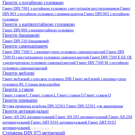
Гвинти з потайною головкою
Гвинт DIN 7991 з потайною головкою з внутрішнім шестигранником
Гвинт
DIN 963 з потайною головкою і прямим шліцом
Гвинт DIN 965 з потайною
головкою
Гвинти з напівпотайною головкою
Гвинт DIN 966 з напівпотайною головкою
Гвинти барашкові
Гвинт DIN 316 барашковий
Гвинти самонарізаючі
Гвинт DIN 7500 C з напівкруглою головкою самонарізаючий
Гвинт DIN
7500 D з шестигранною головкою самонарізаючий
Гвинт DIN 7500 E EE OE
з циліндричною головкою самонарізаючий
Гвинт DIN 7500 M з потайною
головкою самонарізаючий
Гвинти меблеві
Гвинт меблевий з плоскою головкою INB
Гвинт меблевий з напівкруглою
головкою RL
Стяжка міжсекційна
Гвинти з гаком
Гвинт з гаком C
Гвинт з гаком L
Гвинт з гаком O
Гвинт з гаком Q
Гвинти приварні
Втулка приварна різьбова DIN 32501
Гвинт DIN 32501 для зварювання
Гвинти антивандальні
Гвинт AN 292 антивандальний
Гвинт AN 293 антивандальний
Гвинт AN 294
антивандальний
Гвинт ART 9101 антивандальний
Гвинт ART 9103
антивандальний
дивитись все
Стержень DIN 975 метричний