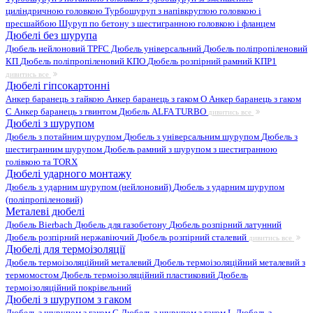
циліндричною головкою
Турбошуруп з напівкруглою головкою і
пресшайбою
Шуруп по бетону з шестигранною головкою і фланцем
Дюбелі без шурупа
Дюбель нейлоновий
TPFC Дюбель універсальний
Дюбель поліпропіленовий
КП
Дюбель поліпропіленовий КПО
Дюбель розпірний рамний КПР1
дивитись все
Дюбелі гіпсокартонні
Анкер баранець з гайкою
Анкер баранець з гаком O
Анкер баранець з гаком
С
Анкер баранець з гвинтом
Дюбель ALFA TURBO
дивитись все
Дюбелі з шурупом
Дюбель з потайним шурупом
Дюбель з універсальним шурупом
Дюбель з
шестигранним шурупом
Дюбель рамний з шурупом з шестигранною
голівкою та TORX
Дюбелі ударного монтажу
Дюбель з ударним шурупом (нейлоновий)
Дюбель з ударним шурупом
(поліпропіленовий)
Металеві дюбелі
Дюбель Bierbach
Дюбель для газобетону
Дюбель розпірний латунний
Дюбель розпірний нержавіючий
Дюбель розпірний сталевий
дивитись все
Дюбелі для термоізоляції
Дюбель термоізоляційний металевий
Дюбель термоізоляційний металевий з
термомостом
Дюбель термоізоляційний пластиковий
Дюбель
термоізоляційний покрівельний
Дюбелі з шурупом з гаком
Дюбель з шурупом з гаком C
Дюбель з шурупом з гаком L
Дюбель з