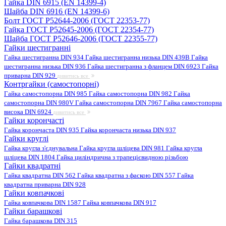
Гайка DIN 6915 (EN 14399-4)
Шайба DIN 6916 (EN 14399-6)
Болт ГОСТ Р52644-2006 (ГОСТ 22353-77)
Гайка ГОСТ Р52645-2006 (ГОСТ 22354-77)
Шайба ГОСТ Р52646-2006 (ГОСТ 22355-77)
Гайки шестигранні
Гайка шестигранна DIN 934
Гайка шестигранна низька DIN 439B
Гайка
шестигранна низька DIN 936
Гайка шестигранна з фланцем DIN 6923
Гайка
приварна DIN 929
дивитись все
Контргайки (самостопорні)
Гайка самостопорна DIN 985
Гайка самостопорна DIN 982
Гайка
самостопорна DIN 980V
Гайка самостопорна DIN 7967
Гайка самостопорна
висока DIN 6924
дивитись все
Гайки корончасті
Гайка корончаста DIN 935
Гайка корончаста низька DIN 937
Гайки круглі
Гайка кругла з'єднувальна
Гайка кругла шліцева DIN 981
Гайка кругла
шліцева DIN 1804
Гайка циліндрична з трапецієвидною різьбою
Гайки квадратні
Гайка квадратна DIN 562
Гайка квадратна з фаскою DIN 557
Гайка
квадратна приварна DIN 928
Гайки ковпачкові
Гайка ковпачкова DIN 1587
Гайка ковпачкова DIN 917
Гайки барашкові
Гайка барашкова DIN 315