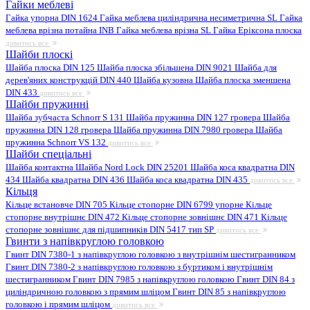
Гайки меблеві
Гайка упорна DIN 1624
Гайка меблева циліндрична несиметрична SL
Гайка
меблева врізна потайна INB
Гайка меблева врізна SL
Гайка Еріксона плоска
дивитись все
Шайби плоскі
Шайба плоска DIN 125
Шайба плоска збільшена DIN 9021
Шайба для
дерев'яних конструкцій DIN 440
Шайба кузовна
Шайба плоска зменшена
DIN 433
дивитись все
Шайби пружинні
Шайба зубчаста Schnorr S 131
Шайба пружинна DIN 127 гровера
Шайба
пружинна DIN 128 гровера
Шайба пружинна DIN 7980 гровера
Шайба
пружинна Schnorr VS 132
дивитись все
Шайби спеціальні
Шайба контактна
Шайба Nord Lock DIN 25201
Шайба коса квадратна DIN
434
Шайба квадратна DIN 436
Шайба коса квадратна DIN 435
дивитись все
Кільця
Кільце встановче DIN 705
Кільце стопорне DIN 6799 упорне
Кільце
стопорне внутрішнє DIN 472
Кільце стопорне зовнішнє DIN 471
Кільце
стопорне зовнішнє для підшипників DIN 5417 тип SP
дивитись все
Гвинти з напівкруглою головкою
Гвинт DIN 7380-1 з напівкруглою головкою з внутрішнім шестигранником
Гвинт DIN 7380-2 з напівкруглою головкою з буртиком і внутрішнім
шестигранником
Гвинт DIN 7985 з напівкруглою головкою
Гвинт DIN 84 з
циліндричною головкою з прямим шліцом
Гвинт DIN 85 з напівкруглою
головкою і прямим шліцом
дивитись все