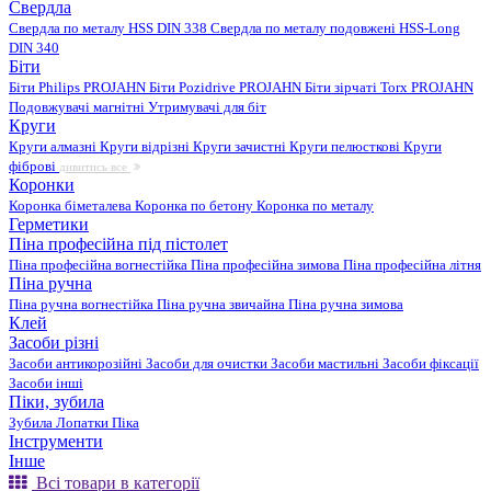
Свердла
Свердла по металу HSS DIN 338
Свердла по металу подовжені HSS-Long
DIN 340
Біти
Біти Philips PROJAHN
Біти Pozidrive PROJAHN
Біти зірчаті Torx PROJAHN
Подовжувачі магнітні
Утримувачі для біт
Круги
Круги алмазні
Круги відрізні
Круги зачистні
Круги пелюсткові
Круги
фіброві
дивитись все
Коронки
Коронка біметалева
Коронка по бетону
Коронка по металу
Герметики
Піна професійна під пістолет
Піна професійна вогнестійка
Піна професійна зимова
Піна професійна літня
Піна ручна
Піна ручна вогнестійка
Піна ручна звичайна
Піна ручна зимова
Клей
Засоби різні
Засоби антикорозійні
Засоби для очистки
Засоби мастильні
Засоби фіксації
Засоби інші
Піки, зубила
Зубила
Лопатки
Піка
Інструменти
Інше
Всі товари в категорії