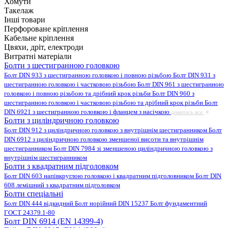
Хомути
Такелаж
Інші товари
Перфороване кріплення
Кабельне кріплення
Цвяхи, дріт, електроди
Витратні матеріали
Болти з шестигранною головкою
Болт DIN 933 з шестигранною головкою і повною різьбою
Болт DIN 931 з
шестигранною головкою і частковою різьбою
Болт DIN 961 з шестигранною
головкою і повною різьбою та дрібний крок різьби
Болт DIN 960 з
шестигранною головкою і частковою різьбою та дрібний крок різьби
Болт
DIN 6921 з шестигранною головкою і фланцем з насічкою
дивитись все
Болти з циліндричною головкою
Болт DIN 912 з циліндричною головкою з внутрішнім шестигранником
Болт
DIN 6912 з циліндричною головкою зменшеної висоти та внутрішнім
шестигранником
Болт DIN 7984 зі зменшеною циліндричною головкою з
внутрішнім шестигранником
Болти з квадратним підголовком
Болт DIN 603 напівкруглою головкою і квадратним підголовником
Болт DIN
608 лемішний з квадратним підголовком
Болти спеціальні
Болт DIN 444 відкидний
Болт норійний DIN 15237
Болт фундаментний
ГОСТ 24379.1-80
Болт DIN 6914 (EN 14399-4)