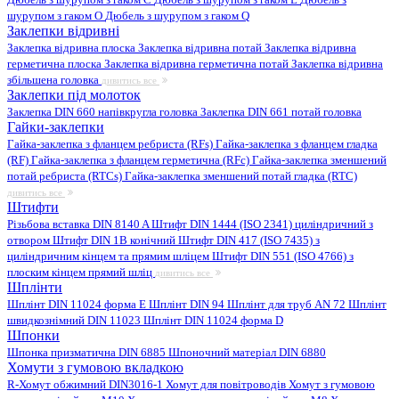
шурупом з гаком O
Дюбель з шурупом з гаком Q
Заклепки відривні
Заклепка відривна плоска
Заклепка відривна потай
Заклепка відривна
герметична плоска
Заклепка відривна герметична потай
Заклепка відривна
збільшена головка
дивитись все
Заклепки під молоток
Заклепка DIN 660 напівкругла головка
Заклепка DIN 661 потай головка
Гайки-заклепки
Гайка-заклепка з фланцем ребриста (RFs)
Гайка-заклепка з фланцем гладка
(RF)
Гайка-заклепка з фланцем герметична (RFc)
Гайка-заклепка зменшений
потай ребриста (RTCs)
Гайка-заклепка зменшений потай гладка (RTC)
дивитись все
Штифти
Різьбова вставка DIN 8140 A
Штифт DIN 1444 (ISO 2341) циліндричний з
отвором
Штифт DIN 1B конічний
Штифт DIN 417 (ISO 7435) з
циліндричним кінцем та прямим шліцем
Штифт DIN 551 (ISO 4766) з
плоским кінцем прямий шліц
дивитись все
Шплінти
Шплінт DIN 11024 форма E
Шплінт DIN 94
Шплінт для труб AN 72
Шплінт
швидкознімний DIN 11023
Шплінт DIN 11024 форма D
Шпонки
Шпонка призматична DIN 6885
Шпоночний матеріал DIN 6880
Хомути з гумовою вкладкою
R-Хомут обжимний DIN3016-1
Хомут для повітроводів
Хомут з гумовою