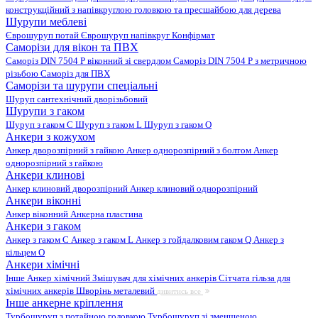
конструкційний з напівкруглою головкою та пресшайбою для дерева
Шурупи меблеві
Єврошуруп потай
Єврошуруп напівкруг
Конфірмат
Саморізи для вікон та ПВХ
Саморіз DIN 7504 P віконний зі свердлом
Саморіз DIN 7504 P з метричною
різьбою
Саморіз для ПВХ
Саморізи та шурупи спеціальні
Шуруп сантехнічний дворізьбовий
Шурупи з гаком
Шуруп з гаком C
Шуруп з гаком L
Шуруп з гаком O
Анкери з кожухом
Анкер дворозпірний з гайкою
Анкер однорозпірний з болтом
Анкер
однорозпірний з гайкою
Анкери клинові
Анкер клиновий дворозпірний
Анкер клиновий однорозпірний
Анкери віконні
Анкер віконний
Анкерна пластина
Анкери з гаком
Анкер з гаком C
Анкер з гаком L
Анкер з гойдалковим гаком Q
Анкер з
кільцем O
Анкери хімічні
Інше
Анкер хімічний
Змішувач для хімічних анкерів
Сітчата гільза для
хімічних анкерів
Шворінь металевий
дивитись все
Інше анкерне кріплення
Турбошуруп з потайною головкою
Турбошуруп зі зменшеною