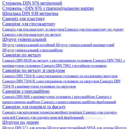
Стержень DIN 976 метричний
Стержень ~DIN 976 з трапецеїдальною нарізю
Шпилька DIN 938 метрична
Саморіз для пластику
Саморізи для гіпсокартону
Саморіз для гіпсокартону зі свердлом
Саморіз для гіпсокартону по дереву
Саморіз для гіпсокартону по металу
Шуруп універсальний
Шуруп універсальний потайний
Шуруп універсальний напівкруглий
Шуруп універсальний з пресшайбою
Саморізи по металу
Саморіз DIN 6928 по металу з шестигранною головкою
Саморіз DIN 7981 з
напівкруглою головкою
Саморіз DIN 7982 з потайною головкою
Саморізи по металу зі свердлом
Саморіз DIN 7504 K з шестигранною головкою та посиленим свердлом
Саморіз DIN 7504 K з шестигранною головкою та свердлом
Саморіз DIN
7504 N з напівкруглою головкою та свердлом
Саморізи з пресшайбою
Саморіз DIN 968 з напівкруглою головкою і пресшайбою
Саморіз з
напресованою шайбою
Саморіз з напресованою шайбою фарбований
Саморізи для покрівлі та фасаду
Саморіз для кріплення термоізоляційної покрівлі
Саморіз для сендвіч-
панелей
Саморіз для сендвіч-панелей фарбований
дивитись все
Шурупи по дереву
Шуруп DIN 571 для дерева
Шуруп конструкційний SPAX для дерева
Шуруп