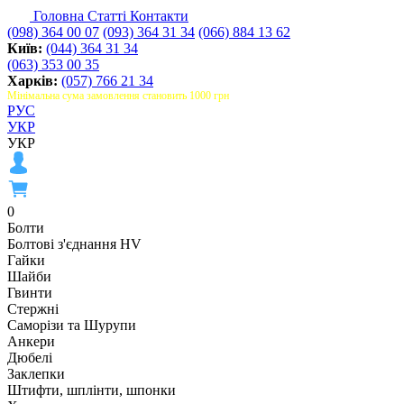
Головна
Статті
Контакти
(098) 364 00 07
(093) 364 31 34
(066) 884 13 62
Київ:
(044) 364 31 34
(063) 353 00 35
Харків:
(057) 766 21 34
Мінімальна сума замовлення становить 1000 грн
РУС
УКР
УКР
0
Болти
Болтові з'єднання HV
Гайки
Шайби
Гвинти
Стержні
Саморізи та Шурупи
Анкери
Дюбелі
Заклепки
Штифти, шплінти, шпонки