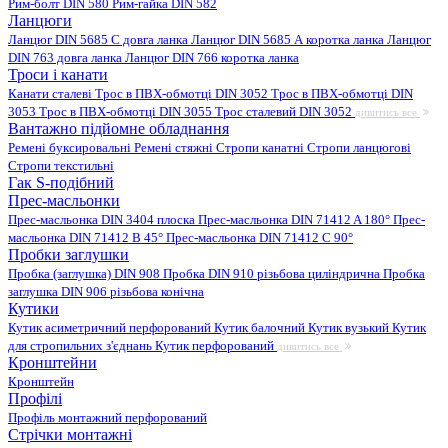
Рим-болт DIN 580
Рим-гайка DIN 582
Ланцюги
Ланцюг DIN 5685 C довга ланка
Ланцюг DIN 5685 А коротка ланка
Ланцюг
DIN 763 довга ланка
Ланцюг DIN 766 коротка ланка
Троси і канати
Канати сталеві
Трос в ПВХ-обмотці DIN 3052
Трос в ПВХ-обмотці DIN
3053
Трос в ПВХ-обмотці DIN 3055
Трос сталевий DIN 3052
дивитись все
Вантажно підйомне обладнання
Ремені буксировальні
Ремені стяжні
Стропи канатні
Стропи ланцюгові
Стропи текстильні
Гак S-подібний
Прес-масльонки
Прес-масльонка DIN 3404 плоска
Прес-масльонка DIN 71412 A 180°
Прес-
масльонка DIN 71412 B 45°
Прес-масльонка DIN 71412 C 90°
Пробки заглушки
Пробка (заглушка) DIN 908
Пробка DIN 910 різьбова циліндрична
Пробка
заглушка DIN 906 різьбова конічна
Кутики
Кутик асиметричний перфорований
Кутик балочний
Кутик вузький
Кутик
для стропильних з'єднань
Кутик перфорований
дивитись все
Кронштейни
Кронштейн
Профілі
Профіль монтажний перфорований
Стрічки монтажні