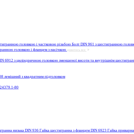
стигранною головкою і частковою різьбою
Болт DIN 961 з шестигранною головк
гранною головкою і фланцем з насічкою
дивитись все
IN 6912 з циліндричною головкою зменшеної висоти та внутрішнім шестигра
08 лемішний з квадратним підголовком
24379.1-80
игранна низька DIN 936
Гайка шестигранна з фланцем DIN 6923
Гайка приварн