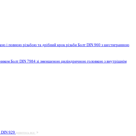
ою і повною різьбою та дрібний крок різьби
Болт DIN 960 з шестигранною
нником
Болт DIN 7984 зі зменшеною циліндричною головкою з внутрішнім
а DIN 929
дивитись все