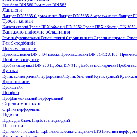
Рим-болт DIN 580
Рим-гайка DIN 582
Ланцюги
Ланцюг DIN 5685 C довга ланка
Ланцюг DIN 5685 А коротка ланка
Ланцюг DI
Троси і канати
Канати сталеві
Трос в ПВХ-обмотці DIN 3052
Трос в ПВХ-обмотці DIN 3053
Вантажно підйомне обладнання
Ремені буксировальні
Ремені стяжні
Стропи канатні
Стропи ланцюгові
Строп
Гак S-подібний
Прес-масльонки
Прес-масльонка DIN 3404 плоска
Прес-масльонка DIN 71412 A 180°
Прес-мас
Пробки заглушки
Пробка (заглушка) DIN 908
Пробка DIN 910 різьбова циліндрична
Пробка заг
Кутики
Кутик асиметричний перфорований
Кутик балочний
Кутик вузький
Кутик для
Кронштейни
Кронштейн
Профілі
Профіль монтажний перфорований
Стрічки монтажні
Стрічка перфорована
Підвіси
Підвіс для балок
Підвіс трапецевидний
Пластини
Кріплення плоське LP
Кріплення плоське спеціальне LPS
Пластина перфорова
Кріплення балок