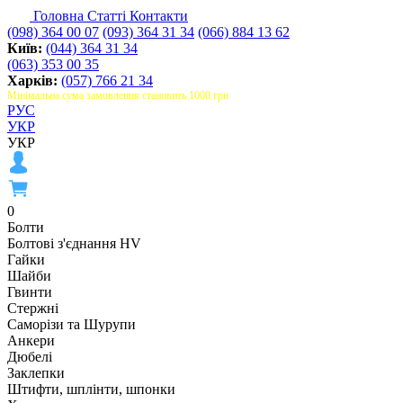
Головна
Статті
Контакти
(098) 364 00 07
(093) 364 31 34
(066) 884 13 62
Київ:
(044) 364 31 34
(063) 353 00 35
Харків:
(057) 766 21 34
Мінімальна сума замовлення становить 1000 грн
РУС
УКР
УКР
0
Болти
Болтові з'єднання HV
Гайки
Шайби
Гвинти
Стержні
Саморізи та Шурупи
Анкери
Дюбелі
Заклепки
Штифти, шплінти, шпонки