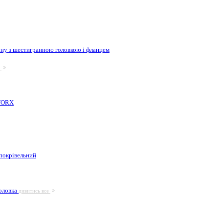
ну з шестигранною головкою і фланцем
е
 TORX
покрівельний
головка
дивитись все