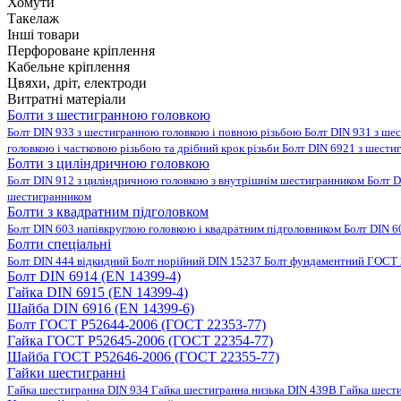
Хомути
Такелаж
Інші товари
Перфороване кріплення
Кабельне кріплення
Цвяхи, дріт, електроди
Витратні матеріали
Болти з шестигранною головкою
Болт DIN 933 з шестигранною головкою і повною різьбою
Болт DIN 931 з ше
головкою і частковою різьбою та дрібний крок різьби
Болт DIN 6921 з шести
Болти з циліндричною головкою
Болт DIN 912 з циліндричною головкою з внутрішнім шестигранником
Болт D
шестигранником
Болти з квадратним підголовком
Болт DIN 603 напівкруглою головкою і квадратним підголовником
Болт DIN 6
Болти спеціальні
Болт DIN 444 відкидний
Болт норійний DIN 15237
Болт фундаментний ГОСТ 
Болт DIN 6914 (EN 14399-4)
Гайка DIN 6915 (EN 14399-4)
Шайба DIN 6916 (EN 14399-6)
Болт ГОСТ Р52644-2006 (ГОСТ 22353-77)
Гайка ГОСТ Р52645-2006 (ГОСТ 22354-77)
Шайба ГОСТ Р52646-2006 (ГОСТ 22355-77)
Гайки шестигранні
Гайка шестигранна DIN 934
Гайка шестигранна низька DIN 439B
Гайка шест