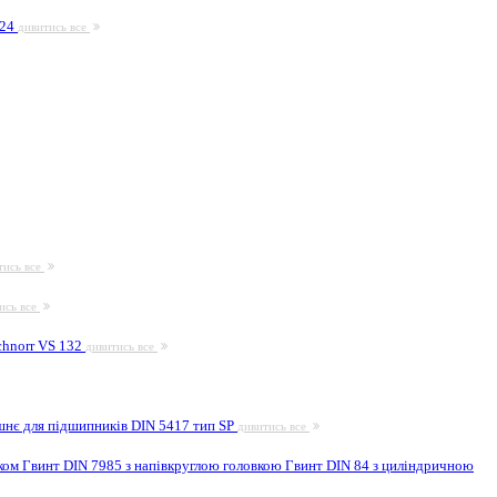
924
дивитись все
тись все
ись все
hnorr VS 132
дивитись все
шнє для підшипників DIN 5417 тип SP
дивитись все
иком
Гвинт DIN 7985 з напівкруглою головкою
Гвинт DIN 84 з циліндричною