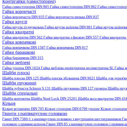
Контргайки (самостопорні)
Гайка самостопорна DIN 985
Гайка самостопорна DIN 982
Гайка самостопо
Гайки корончасті
Гайка корончаста DIN 935
Гайка корончаста низька DIN 937
Гайки круглі
Гайка кругла з'єднувальна
Гайка кругла шліцева DIN 981
Гайка кругла шліцев
Гайки квадратні
Гайка квадратна DIN 562
Гайка квадратна з фаскою DIN 557
Гайка квадратна
Гайки ковпачкові
Гайка ковпачкова DIN 1587
Гайка ковпачкова DIN 917
Гайки барашкові
Гайка барашкова DIN 315
Гайки меблеві
Гайка упорна DIN 1624
Гайка меблева циліндрична несиметрична SL
Гайка м
Шайби плоскі
Шайба плоска DIN 125
Шайба плоска збільшена DIN 9021
Шайба для дерев'я
Шайби пружинні
Шайба зубчаста Schnorr S 131
Шайба пружинна DIN 127 гровера
Шайба пруж
Шайби спеціальні
Шайба контактна
Шайба Nord Lock DIN 25201
Шайба коса квадратна DIN 43
Кільця
Кільце встановче DIN 705
Кільце стопорне DIN 6799 упорне
Кільце стопорн
Гвинти з напівкруглою головкою
Гвинт DIN 7380-1 з напівкруглою головкою з внутрішнім шестигранником
Гв
головкою з прямим шліцом
Гвинт DIN 85 з напівкруглою головкою і прямим 