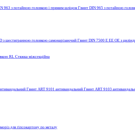
IN 963 з потайною головкою і прямим шліцом
Гвинт DIN 965 з потайною голов
 D з шестигранною головкою самонарізаючий
Гвинт DIN 7500 E EE OE з цилі
овкою RL
Стяжка міжсекційна
антивандальний
Гвинт ART 9101 антивандальний
Гвинт ART 9103 антивандал
моріз для гіпсокартону по металу