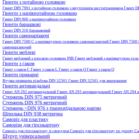
Гвинти з потайною головкою
Гвинт DIN 7991 з потайною головкою з внутрішнім шестигранником
Гвинт D
Гвинти з напівпотайною головкою
Гвинт DIN 966 з напівпотайною головкою
Гвинти барашкові
Гвинт DIN 316 барашковий
Гвинти самонарізаючі
Гвинт DIN 7500 C з напівкруглою головкою самонарізаючий
Гвинт DIN 7500
самонарізаючий
Гвинти меблеві
Гвинт меблевий з плоскою головкою INB
Гвинт меблевий з напівкруглою гол
Гвинти з гаком
Гвинт з гаком C
Гвинт з гаком L
Гвинт з гаком O
Гвинт з гаком Q
Гвинти приварні
Втулка приварна різьбова DIN 32501
Гвинт DIN 32501 для зварювання
Гвинти антивандальні
Гвинт AN 292 антивандальний
Гвинт AN 293 антивандальний
Гвинт AN 294 
Стержень DIN 975 метричний
Стержень DIN 976 метричний
Стержень ~DIN 976 з трапецеїдальною нарізю
Шпилька DIN 938 метрична
Саморіз для пластику
Саморізи для гіпсокартону
Саморіз для гіпсокартону зі свердлом
Саморіз для гіпсокартону по дереву
Са
Шуруп універсальний