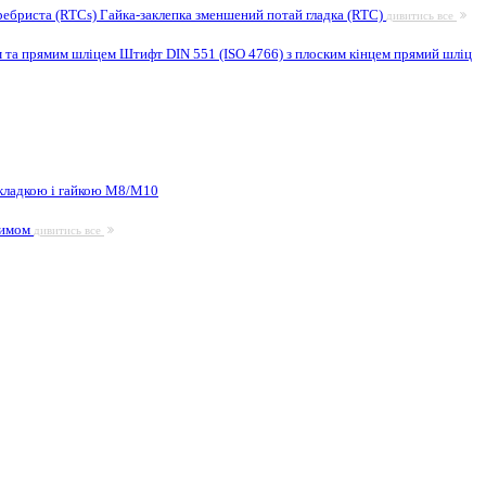
ребриста (RTCs)
Гайка-заклепка зменшений потай гладка (RTC)
дивитись все
м та прямим шліцем
Штифт DIN 551 (ISO 4766) з плоским кінцем прямий шліц
кладкою і гайкою М8/M10
жимом
дивитись все