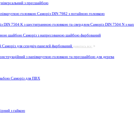
ніверсальний з пресшайбою
апівкруглою головкою
Саморіз DIN 7982 з потайною головкою
із DIN 7504 K з шестигранною головкою та свердлом
Саморіз DIN 7504 N з на
ваною шайбою
Саморіз з напресованою шайбою фарбований
ей
Саморіз для сендвіч-панелей фарбований
дивитись все
онструкційний з напівкруглою головкою та пресшайбою для дерева
ізьбою
Саморіз для ПВХ
ірний з гайкою