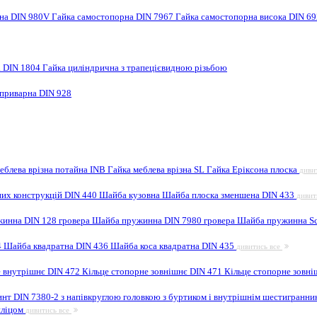
рна DIN 980V
Гайка самостопорна DIN 7967
Гайка самостопорна висока DIN 6
а DIN 1804
Гайка циліндрична з трапецієвидною різьбою
 приварна DIN 928
еблева врізна потайна INB
Гайка меблева врізна SL
Гайка Еріксона плоска
диви
них конструкцій DIN 440
Шайба кузовна
Шайба плоска зменшена DIN 433
дивит
инна DIN 128 гровера
Шайба пружинна DIN 7980 гровера
Шайба пружинна Sc
4
Шайба квадратна DIN 436
Шайба коса квадратна DIN 435
дивитись все
е внутрішнє DIN 472
Кільце стопорне зовнішнє DIN 471
Кільце стопорне зовні
инт DIN 7380-2 з напівкруглою головкою з буртиком і внутрішнім шестигранн
шліцом
дивитись все