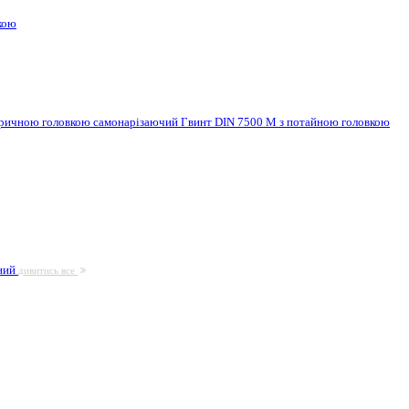
кою
ндричною головкою самонарізаючий
Гвинт DIN 7500 M з потайною головкою
ьний
дивитись все