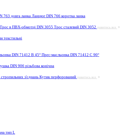
N 763 довга ланка
Ланцюг DIN 766 коротка ланка
Трос в ПВХ-обмотці DIN 3055
Трос сталевий DIN 3052
дивитись все
и текстильні
льонка DIN 71412 B 45°
Прес-масльонка DIN 71412 C 90°
лушка DIN 906 різьбова конічна
 стропильних з'єднань
Кутик перфорований
дивитись все
на тип L