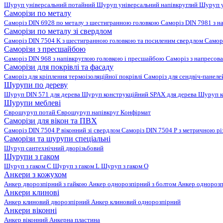
Шуруп універсальний потайний
Шуруп універсальний напівкруглий
Шуруп у
Саморізи по металу
Саморіз DIN 6928 по металу з шестигранною головкою
Саморіз DIN 7981 з н
Саморізи по металу зі свердлом
Саморіз DIN 7504 K з шестигранною головкою та посиленим свердлом
Самор
Саморізи з пресшайбою
Саморіз DIN 968 з напівкруглою головкою і пресшайбою
Саморіз з напресо
Саморізи для покрівлі та фасаду
Саморіз для кріплення термоізоляційної покрівлі
Саморіз для сендвіч-панел
Шурупи по дереву
Шуруп DIN 571 для дерева
Шуруп конструкційний SPAX для дерева
Шуруп к
Шурупи меблеві
Єврошуруп потай
Єврошуруп напівкруг
Конфірмат
Саморізи для вікон та ПВХ
Саморіз DIN 7504 P віконний зі свердлом
Саморіз DIN 7504 P з метричною р
Саморізи та шурупи спеціальні
Шуруп сантехнічний дворізьбовий
Шурупи з гаком
Шуруп з гаком C
Шуруп з гаком L
Шуруп з гаком O
Анкери з кожухом
Анкер дворозпірний з гайкою
Анкер однорозпірний з болтом
Анкер однорозп
Анкери клинові
Анкер клиновий дворозпірний
Анкер клиновий однорозпірний
Анкери віконні
Анкер віконний
Анкерна пластина