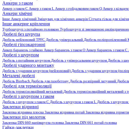
Анкери з гаком
Анкер з гаком C
Анкер з гаком L
Анкер з гойдалковим гаком Q
Анкер з кільцем
Анкери хімічні
Інше
Анкер хімічний
Змішувач для хімічних анкерів
Сітчата гільза для хіміч
Інше анкерне кріплення
Турбошуруп з потайною головкою
Турбошуруп зі зменшеною циліндричною
Дюбелі без шурупа
Дюбель нейлоновий
TPFC Дюбель універсальний
Дюбель поліпропіленовий
Дюбелі гіпсокартонні
Анкер баранець з гайкою
Анкер баранець з гаком O
Анкер баранець з гаком С
Дюбелі з шурупом
Дюбель з потайним шурупом
Дюбель з універсальним шурупом
Дюбель з ш
Дюбелі ударного монтажу
Дюбель з ударним шурупом (нейлоновий)
Дюбель з ударним шурупом (поліп
Металеві дюбелі
Дюбель Bierbach
Дюбель для газобетону
Дюбель розпірний латунний
Дюбель
Дюбелі для термоізоляції
Дюбель термоізоляційний металевий
Дюбель термоізоляційний металевий з
Дюбелі з шурупом з гаком
Дюбель з шурупом з гаком C
Дюбель з шурупом з гаком L
Дюбель з шурупом 
Заклепки відривні
Заклепка відривна плоска
Заклепка відривна потай
Заклепка відривна гермет
Заклепки під молоток
Заклепка DIN 660 напівкругла головка
Заклепка DIN 661 потай головка
Гайки-заклепки