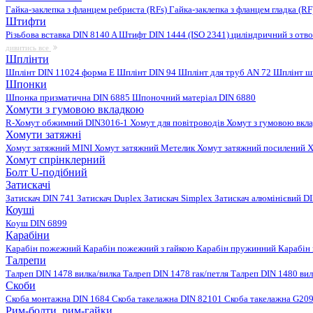
Гайка-заклепка з фланцем ребриста (RFs)
Гайка-заклепка з фланцем гладка (R
Штифти
Різьбова вставка DIN 8140 A
Штифт DIN 1444 (ISO 2341) циліндричний з отв
дивитись все
Шплінти
Шплінт DIN 11024 форма E
Шплінт DIN 94
Шплінт для труб AN 72
Шплінт ш
Шпонки
Шпонка призматична DIN 6885
Шпоночний матеріал DIN 6880
Хомути з гумовою вкладкою
R-Хомут обжимний DIN3016-1
Хомут для повітроводів
Хомут з гумовою вкл
Хомути затяжні
Хомут затяжний MINI
Хомут затяжний Метелик
Хомут затяжний посилений
Х
Хомут спрінклерний
Болт U-подібний
Затискачі
Затискач DIN 741
Затискач Duplex
Затискач Simplex
Затискач алюмінієвий D
Коуші
Коуш DIN 6899
Карабіни
Карабін пожежний
Карабін пожежний з гайкою
Карабін пружинний
Карабін
Талрепи
Талреп DIN 1478 вилка/вилка
Талреп DIN 1478 гак/петля
Талреп DIN 1480 ви
Скоби
Скоба монтажна DIN 1684
Скоба такелажна DIN 82101
Скоба такелажна G20
Рим-болти, рим-гайки