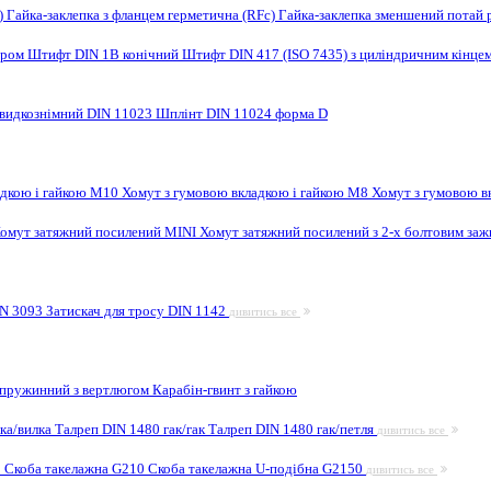
F)
Гайка-заклепка з фланцем герметична (RFc)
Гайка-заклепка зменшений потай 
ором
Штифт DIN 1B конічний
Штифт DIN 417 (ISO 7435) з циліндричним кінце
видкознімний DIN 11023
Шплінт DIN 11024 форма D
адкою і гайкою M10
Хомут з гумовою вкладкою і гайкою M8
Хомут з гумовою в
омут затяжний посилений MINI
Хомут затяжний посилений з 2-х болтовим за
IN 3093
Затискач для тросу DIN 1142
дивитись все
 пружинний з вертлюгом
Карабін-гвинт з гайкою
лка/вилка
Талреп DIN 1480 гак/гак
Талреп DIN 1480 гак/петля
дивитись все
9
Скоба такелажна G210
Скоба такелажна U-подібна G2150
дивитись все