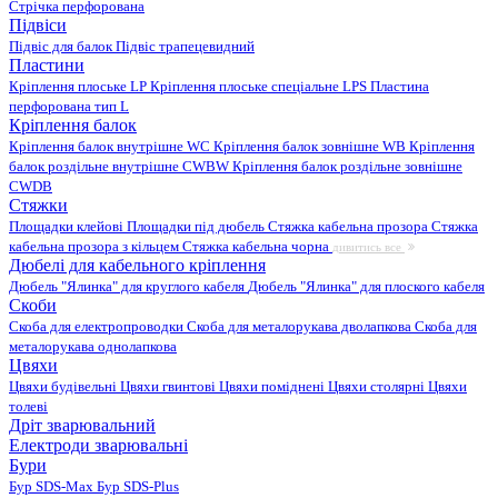
Стрічка перфорована
Підвіси
Підвіс для балок
Підвіс трапецевидний
Пластини
Кріплення плоське LP
Кріплення плоське спеціальне LPS
Пластина
перфорована тип L
Кріплення балок
Кріплення балок внутрішне WC
Кріплення балок зовнішне WB
Кріплення
балок роздільне внутрішне CWBW
Кріплення балок роздільне зовнішне
CWDB
Стяжки
Площадки клейові
Площадки під дюбель
Стяжка кабельна прозора
Стяжка
кабельна прозора з кільцем
Стяжка кабельна чорна
дивитись все
Дюбелі для кабельного кріплення
Дюбель "Ялинка" для круглого кабеля
Дюбель "Ялинка" для плоского кабеля
Скоби
Скоба для електропроводки
Скоба для металорукава дволапкова
Скоба для
металорукава однолапкова
Цвяхи
Цвяхи будівельні
Цвяхи гвинтові
Цвяхи поміднені
Цвяхи столярні
Цвяхи
толеві
Дріт зварювальний
Електроди зварювальні
Бури
Бур SDS-Max
Бур SDS-Plus