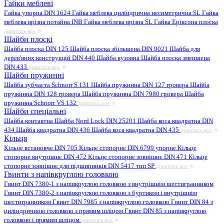
Гайки меблеві
Гайка упорна DIN 1624
Гайка меблева циліндрична несиметрична SL
Гайка
меблева врізна потайна INB
Гайка меблева врізна SL
Гайка Еріксона плоска
дивитись все
Шайби плоскі
Шайба плоска DIN 125
Шайба плоска збільшена DIN 9021
Шайба для
дерев'яних конструкцій DIN 440
Шайба кузовна
Шайба плоска зменшена
DIN 433
дивитись все
Шайби пружинні
Шайба зубчаста Schnorr S 131
Шайба пружинна DIN 127 гровера
Шайба
пружинна DIN 128 гровера
Шайба пружинна DIN 7980 гровера
Шайба
пружинна Schnorr VS 132
дивитись все
Шайби спеціальні
Шайба контактна
Шайба Nord Lock DIN 25201
Шайба коса квадратна DIN
434
Шайба квадратна DIN 436
Шайба коса квадратна DIN 435
дивитись все
Кільця
Кільце встановче DIN 705
Кільце стопорне DIN 6799 упорне
Кільце
стопорне внутрішнє DIN 472
Кільце стопорне зовнішнє DIN 471
Кільце
стопорне зовнішнє для підшипників DIN 5417 тип SP
дивитись все
Гвинти з напівкруглою головкою
Гвинт DIN 7380-1 з напівкруглою головкою з внутрішнім шестигранником
Гвинт DIN 7380-2 з напівкруглою головкою з буртиком і внутрішнім
шестигранником
Гвинт DIN 7985 з напівкруглою головкою
Гвинт DIN 84 з
циліндричною головкою з прямим шліцом
Гвинт DIN 85 з напівкруглою
головкою і прямим шліцом
дивитись все