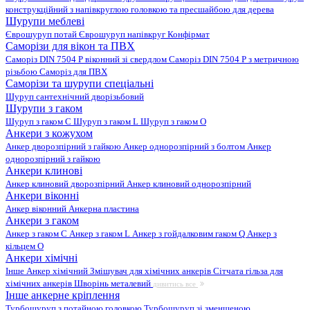
конструкційний з напівкруглою головкою та пресшайбою для дерева
Шурупи меблеві
Єврошуруп потай
Єврошуруп напівкруг
Конфірмат
Саморізи для вікон та ПВХ
Саморіз DIN 7504 P віконний зі свердлом
Саморіз DIN 7504 P з метричною
різьбою
Саморіз для ПВХ
Саморізи та шурупи спеціальні
Шуруп сантехнічний дворізьбовий
Шурупи з гаком
Шуруп з гаком C
Шуруп з гаком L
Шуруп з гаком O
Анкери з кожухом
Анкер дворозпірний з гайкою
Анкер однорозпірний з болтом
Анкер
однорозпірний з гайкою
Анкери клинові
Анкер клиновий дворозпірний
Анкер клиновий однорозпірний
Анкери віконні
Анкер віконний
Анкерна пластина
Анкери з гаком
Анкер з гаком C
Анкер з гаком L
Анкер з гойдалковим гаком Q
Анкер з
кільцем O
Анкери хімічні
Інше
Анкер хімічний
Змішувач для хімічних анкерів
Сітчата гільза для
хімічних анкерів
Шворінь металевий
дивитись все
Інше анкерне кріплення
Турбошуруп з потайною головкою
Турбошуруп зі зменшеною