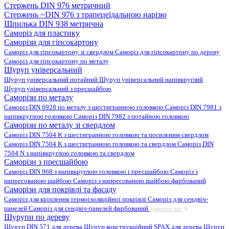
Стержень DIN 976 метричний
Стержень ~DIN 976 з трапецеїдальною нарізю
Шпилька DIN 938 метрична
Саморіз для пластику
Саморізи для гіпсокартону
Саморіз для гіпсокартону зі свердлом
Саморіз для гіпсокартону по дереву
Саморіз для гіпсокартону по металу
Шуруп універсальний
Шуруп універсальний потайний
Шуруп універсальний напівкруглий
Шуруп універсальний з пресшайбою
Саморізи по металу
Саморіз DIN 6928 по металу з шестигранною головкою
Саморіз DIN 7981 з
напівкруглою головкою
Саморіз DIN 7982 з потайною головкою
Саморізи по металу зі свердлом
Саморіз DIN 7504 K з шестигранною головкою та посиленим свердлом
Саморіз DIN 7504 K з шестигранною головкою та свердлом
Саморіз DIN
7504 N з напівкруглою головкою та свердлом
Саморізи з пресшайбою
Саморіз DIN 968 з напівкруглою головкою і пресшайбою
Саморіз з
напресованою шайбою
Саморіз з напресованою шайбою фарбований
Саморізи для покрівлі та фасаду
Саморіз для кріплення термоізоляційної покрівлі
Саморіз для сендвіч-
панелей
Саморіз для сендвіч-панелей фарбований
дивитись все
Шурупи по дереву
Шуруп DIN 571 для дерева
Шуруп конструкційний SPAX для дерева
Шуруп