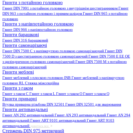
Гвинти з потайною головкою
Гвинт DIN 7991 з потайною головкою з внутрішнім шестигранником
Гвинт
DIN 963 з потайною головкою і прямим шліцом
Гвинт DIN 965 з потайною
головкою
Гвинти з напівпотайною головкою
Гвинт DIN 966 з напівпотайною головкою
Гвинти барашкові
Гвинт DIN 316 барашковий
Гвинти самонарізаючі
Гвинт DIN 7500 C з напівкруглою головкою самонарізаючий
Гвинт DIN
7500 D з шестигранною головкою самонарізаючий
Гвинт DIN 7500 E EE OE
з циліндричною головкою самонарізаючий
Гвинт DIN 7500 M з потайною
головкою самонарізаючий
Гвинти меблеві
Гвинт меблевий з плоскою головкою INB
Гвинт меблевий з напівкруглою
головкою RL
Стяжка міжсекційна
Гвинти з гаком
Гвинт з гаком C
Гвинт з гаком L
Гвинт з гаком O
Гвинт з гаком Q
Гвинти приварні
Втулка приварна різьбова DIN 32501
Гвинт DIN 32501 для зварювання
Гвинти антивандальні
Гвинт AN 292 антивандальний
Гвинт AN 293 антивандальний
Гвинт AN 294
антивандальний
Гвинт ART 9101 антивандальний
Гвинт ART 9103
антивандальний
дивитись все
Стержень DIN 975 метричний