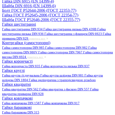
Гайка DIN 6915 (EN 14399-4)
Шайба DIN 6916 (EN 14399-6)
Болт ГОСТ Р52644-2006 (ГОСТ 22353-77)
Гайка ГОСТ Р52645-2006 (ГОСТ 22354-77)
Шайба ГОСТ Р52646-2006 (ГОСТ 22355-77)
Гайки шестигранні
Гайка шестигранна DIN 934
Гайка шестигранна низька DIN 439B
Гайка
шестигранна низька DIN 936
Гайка шестигранна з фланцем DIN 6923
Гайка
приварна DIN 929
дивитись все
Контргайки (самостопорні)
Гайка самостопорна DIN 985
Гайка самостопорна DIN 982
Гайка
самостопорна DIN 980V
Гайка самостопорна DIN 7967
Гайка самостопорна
висока DIN 6924
дивитись все
Гайки корончасті
Гайка корончаста DIN 935
Гайка корончаста низька DIN 937
Гайки круглі
Гайка кругла з'єднувальна
Гайка кругла шліцева DIN 981
Гайка кругла
шліцева DIN 1804
Гайка циліндрична з трапецієвидною різьбою
Гайки квадратні
Гайка квадратна DIN 562
Гайка квадратна з фаскою DIN 557
Гайка
квадратна приварна DIN 928
Гайки ковпачкові
Гайка ковпачкова DIN 1587
Гайка ковпачкова DIN 917
Гайки барашкові
Гайка барашкова DIN 315