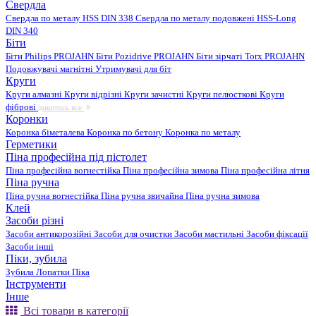
Свердла
Свердла по металу HSS DIN 338
Свердла по металу подовжені HSS-Long
DIN 340
Біти
Біти Philips PROJAHN
Біти Pozidrive PROJAHN
Біти зірчаті Torx PROJAHN
Подовжувачі магнітні
Утримувачі для біт
Круги
Круги алмазні
Круги відрізні
Круги зачистні
Круги пелюсткові
Круги
фіброві
дивитись все
Коронки
Коронка біметалева
Коронка по бетону
Коронка по металу
Герметики
Піна професійна під пістолет
Піна професійна вогнестійка
Піна професійна зимова
Піна професійна літня
Піна ручна
Піна ручна вогнестійка
Піна ручна звичайна
Піна ручна зимова
Клей
Засоби різні
Засоби антикорозійні
Засоби для очистки
Засоби мастильні
Засоби фіксації
Засоби інші
Піки, зубила
Зубила
Лопатки
Піка
Інструменти
Інше
Всі товари в категорії