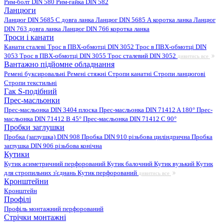
Рим-болт DIN 580
Рим-гайка DIN 582
Ланцюги
Ланцюг DIN 5685 C довга ланка
Ланцюг DIN 5685 А коротка ланка
Ланцюг
DIN 763 довга ланка
Ланцюг DIN 766 коротка ланка
Троси і канати
Канати сталеві
Трос в ПВХ-обмотці DIN 3052
Трос в ПВХ-обмотці DIN
3053
Трос в ПВХ-обмотці DIN 3055
Трос сталевий DIN 3052
дивитись все
Вантажно підйомне обладнання
Ремені буксировальні
Ремені стяжні
Стропи канатні
Стропи ланцюгові
Стропи текстильні
Гак S-подібний
Прес-масльонки
Прес-масльонка DIN 3404 плоска
Прес-масльонка DIN 71412 A 180°
Прес-
масльонка DIN 71412 B 45°
Прес-масльонка DIN 71412 C 90°
Пробки заглушки
Пробка (заглушка) DIN 908
Пробка DIN 910 різьбова циліндрична
Пробка
заглушка DIN 906 різьбова конічна
Кутики
Кутик асиметричний перфорований
Кутик балочний
Кутик вузький
Кутик
для стропильних з'єднань
Кутик перфорований
дивитись все
Кронштейни
Кронштейн
Профілі
Профіль монтажний перфорований
Стрічки монтажні