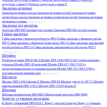
шурупом з гаком O
Дюбель з шурупом з гаком Q
Заклепки відривні
Заклепка відривна плоска
Заклепка відривна потай
Заклепка відривна
герметична плоска
Заклепка відривна герметична потай
Заклепка відривна
збільшена головка
дивитись все
Заклепки під молоток
Заклепка DIN 660 напівкругла головка
Заклепка DIN 661 потай головка
Гайки-заклепки
Гайка-заклепка з фланцем ребриста (RFs)
Гайка-заклепка з фланцем гладка
(RF)
Гайка-заклепка з фланцем герметична (RFc)
Гайка-заклепка зменшений
потай ребриста (RTCs)
Гайка-заклепка зменшений потай гладка (RTC)
дивитись все
Штифти
Різьбова вставка DIN 8140 A
Штифт DIN 1444 (ISO 2341) циліндричний з
отвором
Штифт DIN 1B конічний
Штифт DIN 417 (ISO 7435) з
циліндричним кінцем та прямим шліцем
Штифт DIN 551 (ISO 4766) з
плоским кінцем прямий шліц
дивитись все
Шплінти
Шплінт DIN 11024 форма E
Шплінт DIN 94
Шплінт для труб AN 72
Шплінт
швидкознімний DIN 11023
Шплінт DIN 11024 форма D
Шпонки
Шпонка призматична DIN 6885
Шпоночний матеріал DIN 6880
Хомути з гумовою вкладкою
R-Хомут обжимний DIN3016-1
Хомут для повітроводів
Хомут з гумовою