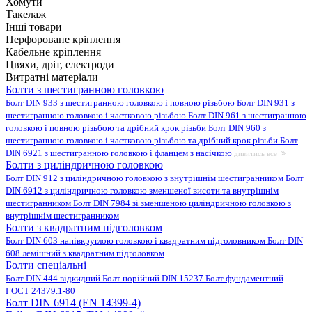
Хомути
Такелаж
Інші товари
Перфороване кріплення
Кабельне кріплення
Цвяхи, дріт, електроди
Витратні матеріали
Болти з шестигранною головкою
Болт DIN 933 з шестигранною головкою і повною різьбою
Болт DIN 931 з
шестигранною головкою і частковою різьбою
Болт DIN 961 з шестигранною
головкою і повною різьбою та дрібний крок різьби
Болт DIN 960 з
шестигранною головкою і частковою різьбою та дрібний крок різьби
Болт
DIN 6921 з шестигранною головкою і фланцем з насічкою
дивитись все
Болти з циліндричною головкою
Болт DIN 912 з циліндричною головкою з внутрішнім шестигранником
Болт
DIN 6912 з циліндричною головкою зменшеної висоти та внутрішнім
шестигранником
Болт DIN 7984 зі зменшеною циліндричною головкою з
внутрішнім шестигранником
Болти з квадратним підголовком
Болт DIN 603 напівкруглою головкою і квадратним підголовником
Болт DIN
608 лемішний з квадратним підголовком
Болти спеціальні
Болт DIN 444 відкидний
Болт норійний DIN 15237
Болт фундаментний
ГОСТ 24379.1-80
Болт DIN 6914 (EN 14399-4)