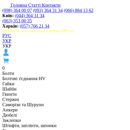
Головна
Статті
Контакти
(098) 364 00 07
(093) 364 31 34
(066) 884 13 62
Київ:
(044) 364 31 34
(063) 353 00 35
Харків:
(057) 766 21 34
Мінімальна сума замовлення становить 1000 грн
РУС
УКР
УКР
0
Болти
Болтові з'єднання HV
Гайки
Шайби
Гвинти
Стержні
Саморізи та Шурупи
Анкери
Дюбелі
Заклепки
Штифти, шплінти, шпонки