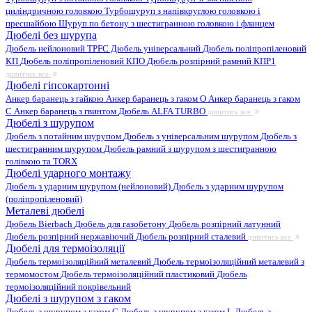
циліндричною головкою
Турбошуруп з напівкруглою головкою і
пресшайбою
Шуруп по бетону з шестигранною головкою і фланцем
Дюбелі без шурупа
Дюбель нейлоновий
TPFC Дюбель універсальний
Дюбель поліпропіленовий
КП
Дюбель поліпропіленовий КПО
Дюбель розпірний рамний КПР1
дивитись все
Дюбелі гіпсокартонні
Анкер баранець з гайкою
Анкер баранець з гаком O
Анкер баранець з гаком
С
Анкер баранець з гвинтом
Дюбель ALFA TURBO
дивитись все
Дюбелі з шурупом
Дюбель з потайним шурупом
Дюбель з універсальним шурупом
Дюбель з
шестигранним шурупом
Дюбель рамний з шурупом з шестигранною
голівкою та TORX
Дюбелі ударного монтажу
Дюбель з ударним шурупом (нейлоновий)
Дюбель з ударним шурупом
(поліпропіленовий)
Металеві дюбелі
Дюбель Bierbach
Дюбель для газобетону
Дюбель розпірний латунний
Дюбель розпірний нержавіючий
Дюбель розпірний сталевий
дивитись все
Дюбелі для термоізоляції
Дюбель термоізоляційний металевий
Дюбель термоізоляційний металевий з
термомостом
Дюбель термоізоляційний пластиковий
Дюбель
термоізоляційний покрівельний
Дюбелі з шурупом з гаком
Дюбель з шурупом з гаком C
Дюбель з шурупом з гаком L
Дюбель з