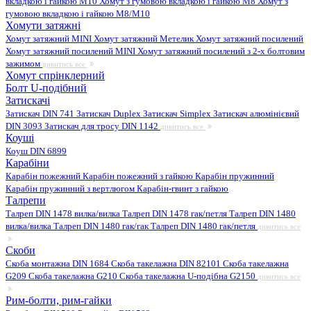
вкладкою і гайкою M10
Хомут з гумовою вкладкою і гайкою M8
Хомут з
гумовою вкладкою і гайкою М8/M10
Хомути затяжні
Хомут затяжний MINI
Хомут затяжний Метелик
Хомут затяжний посилений
Хомут затяжний посилений MINI
Хомут затяжний посилений з 2-х болтовим
зажимом
дивитись все
Хомут спрінклерний
Болт U-подібний
Затискачі
Затискач DIN 741
Затискач Duplex
Затискач Simplex
Затискач алюмінієвий
DIN 3093
Затискач для тросу DIN 1142
дивитись все
Коуші
Коуш DIN 6899
Карабіни
Карабін пожежний
Карабін пожежний з гайкою
Карабін пружинний
Карабін пружинний з вертлюгом
Карабін-гвинт з гайкою
Талрепи
Талреп DIN 1478 вилка/вилка
Талреп DIN 1478 гак/петля
Талреп DIN 1480
вилка/вилка
Талреп DIN 1480 гак/гак
Талреп DIN 1480 гак/петля
дивитись все
Скоби
Скоба монтажна DIN 1684
Скоба такелажна DIN 82101
Скоба такелажна
G209
Скоба такелажна G210
Скоба такелажна U-подібна G2150
дивитись все
Рим-болти, рим-гайки