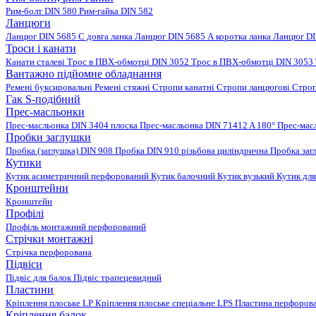
Рим-болт DIN 580
Рим-гайка DIN 582
Ланцюги
Ланцюг DIN 5685 C довга ланка
Ланцюг DIN 5685 А коротка ланка
Ланцюг DI
Троси і канати
Канати сталеві
Трос в ПВХ-обмотці DIN 3052
Трос в ПВХ-обмотці DIN 3053
Вантажно підйомне обладнання
Ремені буксировальні
Ремені стяжні
Стропи канатні
Стропи ланцюгові
Строп
Гак S-подібний
Прес-масльонки
Прес-масльонка DIN 3404 плоска
Прес-масльонка DIN 71412 A 180°
Прес-мас
Пробки заглушки
Пробка (заглушка) DIN 908
Пробка DIN 910 різьбова циліндрична
Пробка заг
Кутики
Кутик асиметричний перфорований
Кутик балочний
Кутик вузький
Кутик для
Кронштейни
Кронштейн
Профілі
Профіль монтажний перфорований
Стрічки монтажні
Стрічка перфорована
Підвіси
Підвіс для балок
Підвіс трапецевидний
Пластини
Кріплення плоське LP
Кріплення плоське спеціальне LPS
Пластина перфорова
Кріплення балок