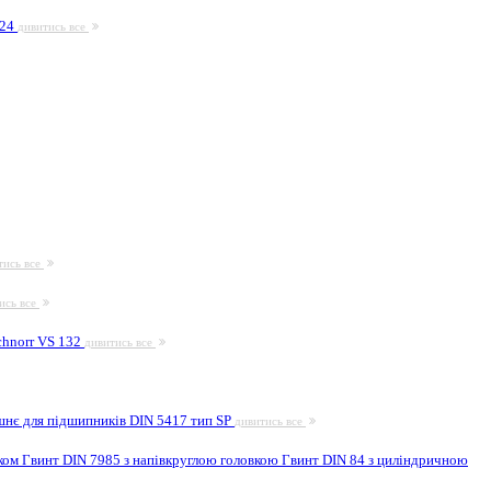
924
дивитись все
тись все
ись все
hnorr VS 132
дивитись все
шнє для підшипників DIN 5417 тип SP
дивитись все
иком
Гвинт DIN 7985 з напівкруглою головкою
Гвинт DIN 84 з циліндричною