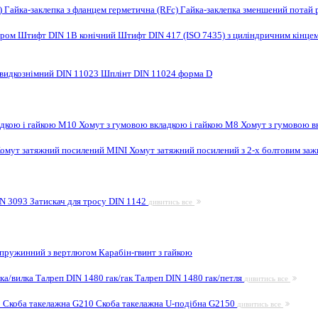
F)
Гайка-заклепка з фланцем герметична (RFc)
Гайка-заклепка зменшений потай 
ором
Штифт DIN 1B конічний
Штифт DIN 417 (ISO 7435) з циліндричним кінце
видкознімний DIN 11023
Шплінт DIN 11024 форма D
адкою і гайкою M10
Хомут з гумовою вкладкою і гайкою M8
Хомут з гумовою в
омут затяжний посилений MINI
Хомут затяжний посилений з 2-х болтовим за
IN 3093
Затискач для тросу DIN 1142
дивитись все
 пружинний з вертлюгом
Карабін-гвинт з гайкою
лка/вилка
Талреп DIN 1480 гак/гак
Талреп DIN 1480 гак/петля
дивитись все
9
Скоба такелажна G210
Скоба такелажна U-подібна G2150
дивитись все