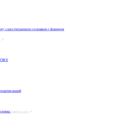
ну з шестигранною головкою і фланцем
е
 TORX
покрівельний
головка
дивитись все