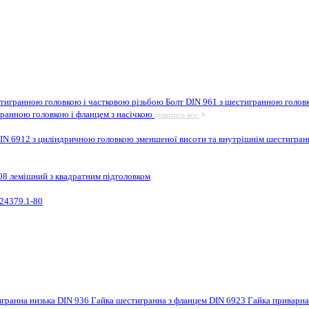
стигранною головкою і частковою різьбою
Болт DIN 961 з шестигранною головк
гранною головкою і фланцем з насічкою
дивитись все
IN 6912 з циліндричною головкою зменшеної висоти та внутрішнім шестигра
08 лемішний з квадратним підголовком
24379.1-80
игранна низька DIN 936
Гайка шестигранна з фланцем DIN 6923
Гайка приварн