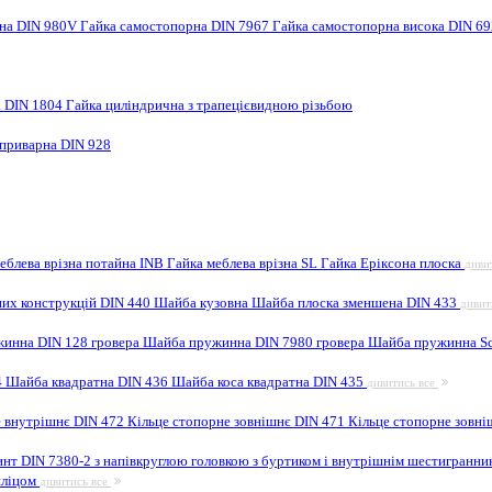
рна DIN 980V
Гайка самостопорна DIN 7967
Гайка самостопорна висока DIN 6
а DIN 1804
Гайка циліндрична з трапецієвидною різьбою
 приварна DIN 928
еблева врізна потайна INB
Гайка меблева врізна SL
Гайка Еріксона плоска
диви
них конструкцій DIN 440
Шайба кузовна
Шайба плоска зменшена DIN 433
дивит
инна DIN 128 гровера
Шайба пружинна DIN 7980 гровера
Шайба пружинна Sc
4
Шайба квадратна DIN 436
Шайба коса квадратна DIN 435
дивитись все
е внутрішнє DIN 472
Кільце стопорне зовнішнє DIN 471
Кільце стопорне зовні
инт DIN 7380-2 з напівкруглою головкою з буртиком і внутрішнім шестигранн
шліцом
дивитись все