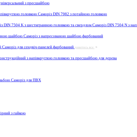
ніверсальний з пресшайбою
апівкруглою головкою
Саморіз DIN 7982 з потайною головкою
із DIN 7504 K з шестигранною головкою та свердлом
Саморіз DIN 7504 N з на
ваною шайбою
Саморіз з напресованою шайбою фарбований
ей
Саморіз для сендвіч-панелей фарбований
дивитись все
онструкційний з напівкруглою головкою та пресшайбою для дерева
ізьбою
Саморіз для ПВХ
ірний з гайкою