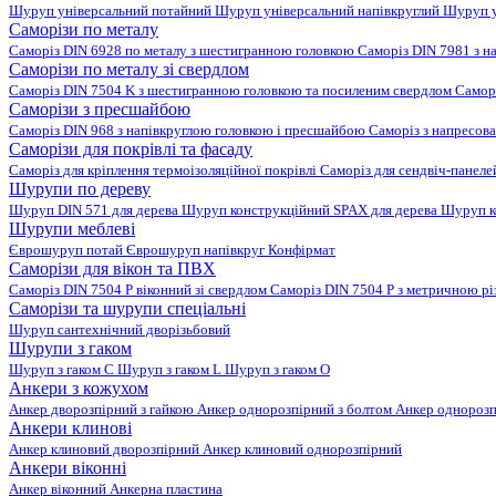
Шуруп універсальний потайний
Шуруп універсальний напівкруглий
Шуруп у
Саморізи по металу
Саморіз DIN 6928 по металу з шестигранною головкою
Саморіз DIN 7981 з н
Саморізи по металу зі свердлом
Саморіз DIN 7504 K з шестигранною головкою та посиленим свердлом
Самор
Саморізи з пресшайбою
Саморіз DIN 968 з напівкруглою головкою і пресшайбою
Саморіз з напресо
Саморізи для покрівлі та фасаду
Саморіз для кріплення термоізоляційної покрівлі
Саморіз для сендвіч-панел
Шурупи по дереву
Шуруп DIN 571 для дерева
Шуруп конструкційний SPAX для дерева
Шуруп к
Шурупи меблеві
Єврошуруп потай
Єврошуруп напівкруг
Конфірмат
Саморізи для вікон та ПВХ
Саморіз DIN 7504 P віконний зі свердлом
Саморіз DIN 7504 P з метричною р
Саморізи та шурупи спеціальні
Шуруп сантехнічний дворізьбовий
Шурупи з гаком
Шуруп з гаком C
Шуруп з гаком L
Шуруп з гаком O
Анкери з кожухом
Анкер дворозпірний з гайкою
Анкер однорозпірний з болтом
Анкер однорозп
Анкери клинові
Анкер клиновий дворозпірний
Анкер клиновий однорозпірний
Анкери віконні
Анкер віконний
Анкерна пластина