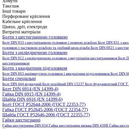
Хомути
Такелаж
Інші товари
Перфороване кріплення
Кабельне кріплення
Цвяхи, дріт, електроди
Витратні матеріали
Болти з шестигранною головкою
Болт DIN 933 з шестигранною головкою і повною різьбою
Болт DIN 931 з ше
головкою і частковою різьбою та дрібний крок різьби
Болт DIN 6921 з шести
Болти з циліндричною головкою
Болт DIN 912 з циліндричною головкою з внутрішнім шестигранником
Болт D
шестигранником
Болти з квадратним підголовком
Болт DIN 603 напівкруглою головкою і квадратним підголовником
Болт DIN 6
Болти спеціальні
Болт DIN 444 відкидний
Болт норійний DIN 15237
Болт фундаментний ГОСТ 
Болт DIN 6914 (EN 14399-4)
Гайка DIN 6915 (EN 14399-4)
Шайба DIN 6916 (EN 14399-6)
Болт ГОСТ Р52644-2006 (ГОСТ 22353-77)
Гайка ГОСТ Р52645-2006 (ГОСТ 22354-77)
Шайба ГОСТ Р52646-2006 (ГОСТ 22355-77)
Гайки шестигранні
Гайка шестигранна DIN 934
Гайка шестигранна низька DIN 439B
Гайка шест