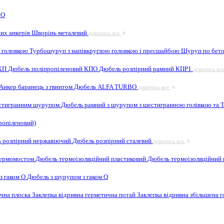
 O
них анкерів
Шворінь металевий
дивитись все
 головкою
Турбошуруп з напівкруглою головкою і пресшайбою
Шуруп по бето
 КП
Дюбель поліпропіленовий КПО
Дюбель розпірний рамний КПР1
дивитись вс
Анкер баранець з гвинтом
Дюбель ALFA TURBO
дивитись все
естигранним шурупом
Дюбель рамний з шурупом з шестигранною голівкою та
ропіленовий)
 розпірний нержавіючий
Дюбель розпірний сталевий
дивитись все
 термомостом
Дюбель термоізоляційний пластиковий
Дюбель термоізоляційний 
з гаком O
Дюбель з шурупом з гаком Q
ична плоска
Заклепка відривна герметична потай
Заклепка відривна збільшена 