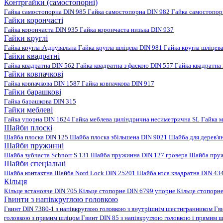
Контргайки (самостопорні)
Гайка самостопорна DIN 985
Гайка самостопорна DIN 982
Гайка самостопо
Гайки корончасті
Гайка корончаста DIN 935
Гайка корончаста низька DIN 937
Гайки круглі
Гайка кругла з'єднувальна
Гайка кругла шліцева DIN 981
Гайка кругла шліцев
Гайки квадратні
Гайка квадратна DIN 562
Гайка квадратна з фаскою DIN 557
Гайка квадратна
Гайки ковпачкові
Гайка ковпачкова DIN 1587
Гайка ковпачкова DIN 917
Гайки барашкові
Гайка барашкова DIN 315
Гайки меблеві
Гайка упорна DIN 1624
Гайка меблева циліндрична несиметрична SL
Гайка м
Шайби плоскі
Шайба плоска DIN 125
Шайба плоска збільшена DIN 9021
Шайба для дерев'я
Шайби пружинні
Шайба зубчаста Schnorr S 131
Шайба пружинна DIN 127 гровера
Шайба пруж
Шайби спеціальні
Шайба контактна
Шайба Nord Lock DIN 25201
Шайба коса квадратна DIN 43
Кільця
Кільце встановче DIN 705
Кільце стопорне DIN 6799 упорне
Кільце стопорн
Гвинти з напівкруглою головкою
Гвинт DIN 7380-1 з напівкруглою головкою з внутрішнім шестигранником
Гв
головкою з прямим шліцом
Гвинт DIN 85 з напівкруглою головкою і прямим 