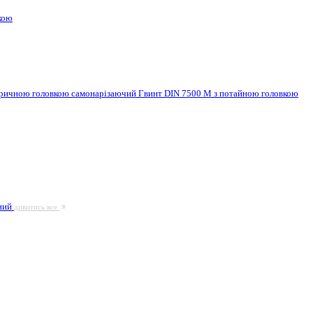
кою
ндричною головкою самонарізаючий
Гвинт DIN 7500 M з потайною головкою
ьний
дивитись все