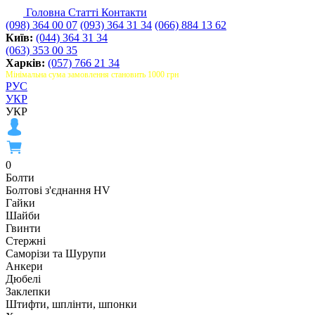
Головна
Статті
Контакти
(098) 364 00 07
(093) 364 31 34
(066) 884 13 62
Київ:
(044) 364 31 34
(063) 353 00 35
Харків:
(057) 766 21 34
Мінімальна сума замовлення становить 1000 грн
РУС
УКР
УКР
0
Болти
Болтові з'єднання HV
Гайки
Шайби
Гвинти
Стержні
Саморізи та Шурупи
Анкери
Дюбелі
Заклепки
Штифти, шплінти, шпонки