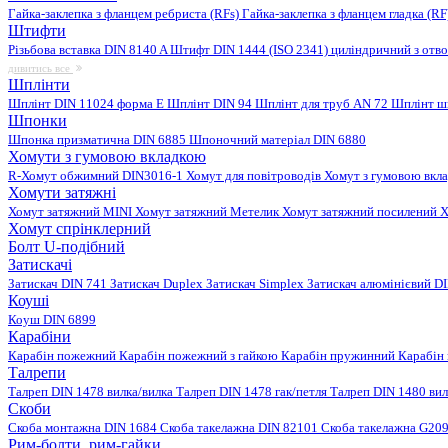
Гайка-заклепка з фланцем ребриста (RFs)
Гайка-заклепка з фланцем гладка (R
Штифти
Різьбова вставка DIN 8140 A
Штифт DIN 1444 (ISO 2341) циліндричний з отв
дивитись все
Шплінти
Шплінт DIN 11024 форма E
Шплінт DIN 94
Шплінт для труб AN 72
Шплінт ш
Шпонки
Шпонка призматична DIN 6885
Шпоночний матеріал DIN 6880
Хомути з гумовою вкладкою
R-Хомут обжимний DIN3016-1
Хомут для повітроводів
Хомут з гумовою вкл
Хомути затяжні
Хомут затяжний MINI
Хомут затяжний Метелик
Хомут затяжний посилений
Х
Хомут спрінклерний
Болт U-подібний
Затискачі
Затискач DIN 741
Затискач Duplex
Затискач Simplex
Затискач алюмінієвий D
Коуші
Коуш DIN 6899
Карабіни
Карабін пожежний
Карабін пожежний з гайкою
Карабін пружинний
Карабін
Талрепи
Талреп DIN 1478 вилка/вилка
Талреп DIN 1478 гак/петля
Талреп DIN 1480 ви
Скоби
Скоба монтажна DIN 1684
Скоба такелажна DIN 82101
Скоба такелажна G20
Рим-болти, рим-гайки