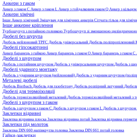
Анкери з гаком
Анкер з гаком C
Анкер з гаком L
Анкер з гойдалковим гаком Q
Анкер з кільцем
Анкери хімічні
Інше
Анкер хімічний
Змішувач для хімічних анкерів
Сітчата гільза для хіміч
Інше анкерне кріплення
Турбошуруп з потайною головкою
Турбошуруп зі зменшеною циліндричною
Дюбелі без шурупа
Дюбель нейлоновий
TPFC Дюбель універсальний
Дюбель поліпропіленовий
Дюбелі гіпсокартонні
Анкер баранець з гайкою
Анкер баранець з гаком O
Анкер баранець з гаком С
Дюбелі з шурупом
Дюбель з потайним шурупом
Дюбель з універсальним шурупом
Дюбель з ш
Дюбелі ударного монтажу
Дюбель з ударним шурупом (нейлоновий)
Дюбель з ударним шурупом (поліп
Металеві дюбелі
Дюбель Bierbach
Дюбель для газобетону
Дюбель розпірний латунний
Дюбель
Дюбелі для термоізоляції
Дюбель термоізоляційний металевий
Дюбель термоізоляційний металевий з
Дюбелі з шурупом з гаком
Дюбель з шурупом з гаком C
Дюбель з шурупом з гаком L
Дюбель з шурупом 
Заклепки відривні
Заклепка відривна плоска
Заклепка відривна потай
Заклепка відривна гермет
Заклепки під молоток
Заклепка DIN 660 напівкругла головка
Заклепка DIN 661 потай головка
Гайки-заклепки