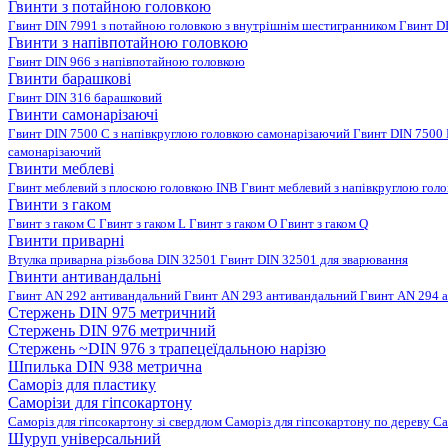
Гвинти з потайною головкою
Гвинт DIN 7991 з потайною головкою з внутрішнім шестигранником
Гвинт D
Гвинти з напівпотайною головкою
Гвинт DIN 966 з напівпотайною головкою
Гвинти барашкові
Гвинт DIN 316 барашковий
Гвинти самонарізаючі
Гвинт DIN 7500 C з напівкруглою головкою самонарізаючий
Гвинт DIN 7500
самонарізаючий
Гвинти меблеві
Гвинт меблевий з плоскою головкою INB
Гвинт меблевий з напівкруглою гол
Гвинти з гаком
Гвинт з гаком C
Гвинт з гаком L
Гвинт з гаком O
Гвинт з гаком Q
Гвинти приварні
Втулка приварна різьбова DIN 32501
Гвинт DIN 32501 для зварювання
Гвинти антивандальні
Гвинт AN 292 антивандальний
Гвинт AN 293 антивандальний
Гвинт AN 294 
Стержень DIN 975 метричний
Стержень DIN 976 метричний
Стержень ~DIN 976 з трапецеїдальною нарізю
Шпилька DIN 938 метрична
Саморіз для пластику
Саморізи для гіпсокартону
Саморіз для гіпсокартону зі свердлом
Саморіз для гіпсокартону по дереву
Са
Шуруп універсальний