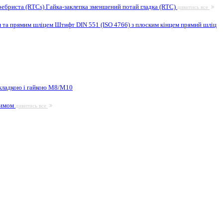
ребриста (RTCs)
Гайка-заклепка зменшений потай гладка (RTC)
дивитись все
м та прямим шліцем
Штифт DIN 551 (ISO 4766) з плоским кінцем прямий шліц
кладкою і гайкою М8/M10
жимом
дивитись все