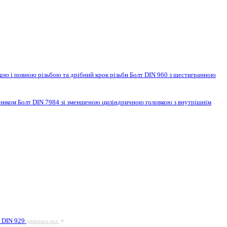
ою і повною різьбою та дрібний крок різьби
Болт DIN 960 з шестигранною
нником
Болт DIN 7984 зі зменшеною циліндричною головкою з внутрішнім
а DIN 929
дивитись все