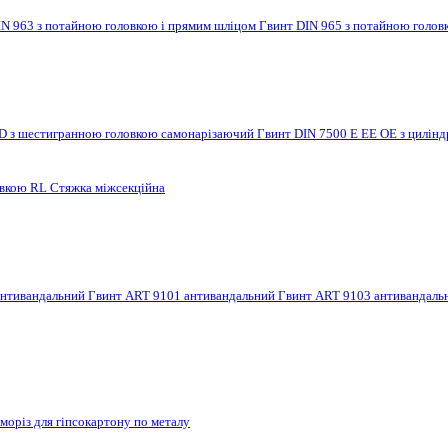
IN 963 з потайною головкою і прямим шліцом
Гвинт DIN 965 з потайною голов
 D з шестигранною головкою самонарізаючий
Гвинт DIN 7500 E EE OE з цилі
овкою RL
Стяжка міжсекційна
антивандальний
Гвинт ART 9101 антивандальний
Гвинт ART 9103 антивандал
моріз для гіпсокартону по металу