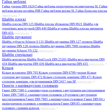
Гайки меблеві
Гайка упорна DIN 1624
Гайка меблева циліндрична несиметрична SL
Гайка
меблева врізна потайна INB
Гайка меблева врізна SL
Гайка Еріксона плоска
дивитись все
Шайби плоскі
Шайба плоска DIN 125
Шайба плоска збільшена DIN 9021
Шайба для
дерев'яних конструкцій DIN 440
Шайба кузовна
Шайба плоска зменшена
DIN 433
дивитись все
Шайби пружинні
Шайба зубчаста Schnorr S 131
Шайба пружинна DIN 127 гровера
Шайба
пружинна DIN 128 гровера
Шайба пружинна DIN 7980 гровера
Шайба
пружинна Schnorr VS 132
дивитись все
Шайби спеціальні
Шайба контактна
Шайба Nord Lock DIN 25201
Шайба коса квадратна DIN
434
Шайба квадратна DIN 436
Шайба коса квадратна DIN 435
дивитись все
Кільця
Кільце встановче DIN 705
Кільце стопорне DIN 6799 упорне
Кільце
стопорне внутрішнє DIN 472
Кільце стопорне зовнішнє DIN 471
Кільце
стопорне зовнішнє для підшипників DIN 5417 тип SP
дивитись все
Гвинти з напівкруглою головкою
Гвинт DIN 7380-1 з напівкруглою головкою з внутрішнім шестигранником
Гвинт DIN 7380-2 з напівкруглою головкою з буртиком і внутрішнім
шестигранником
Гвинт DIN 7985 з напівкруглою головкою
Гвинт DIN 84 з
циліндричною головкою з прямим шліцом
Гвинт DIN 85 з напівкруглою
головкою і прямим шліцом
дивитись все