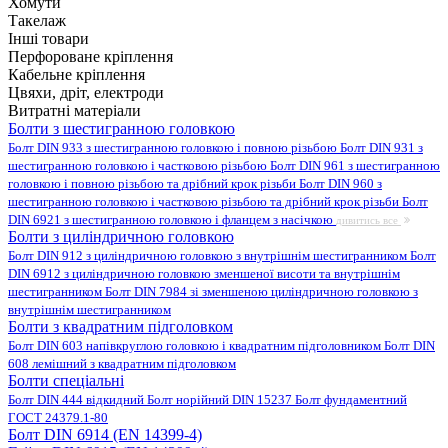
Хомути
Такелаж
Інші товари
Перфороване кріплення
Кабельне кріплення
Цвяхи, дріт, електроди
Витратні матеріали
Болти з шестигранною головкою
Болт DIN 933 з шестигранною головкою і повною різьбою
Болт DIN 931 з
шестигранною головкою і частковою різьбою
Болт DIN 961 з шестигранною
головкою і повною різьбою та дрібний крок різьби
Болт DIN 960 з
шестигранною головкою і частковою різьбою та дрібний крок різьби
Болт
DIN 6921 з шестигранною головкою і фланцем з насічкою
дивитись все
Болти з циліндричною головкою
Болт DIN 912 з циліндричною головкою з внутрішнім шестигранником
Болт
DIN 6912 з циліндричною головкою зменшеної висоти та внутрішнім
шестигранником
Болт DIN 7984 зі зменшеною циліндричною головкою з
внутрішнім шестигранником
Болти з квадратним підголовком
Болт DIN 603 напівкруглою головкою і квадратним підголовником
Болт DIN
608 лемішний з квадратним підголовком
Болти спеціальні
Болт DIN 444 відкидний
Болт норійний DIN 15237
Болт фундаментний
ГОСТ 24379.1-80
Болт DIN 6914 (EN 14399-4)