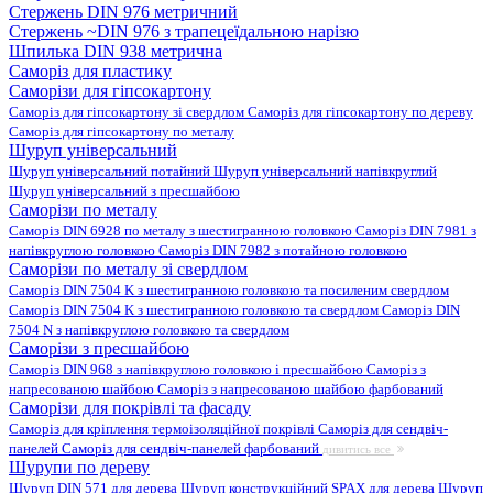
Стержень DIN 976 метричний
Стержень ~DIN 976 з трапецеїдальною нарізю
Шпилька DIN 938 метрична
Саморіз для пластику
Саморізи для гіпсокартону
Саморіз для гіпсокартону зі свердлом
Саморіз для гіпсокартону по дереву
Саморіз для гіпсокартону по металу
Шуруп універсальний
Шуруп універсальний потайний
Шуруп універсальний напівкруглий
Шуруп універсальний з пресшайбою
Саморізи по металу
Саморіз DIN 6928 по металу з шестигранною головкою
Саморіз DIN 7981 з
напівкруглою головкою
Саморіз DIN 7982 з потайною головкою
Саморізи по металу зі свердлом
Саморіз DIN 7504 K з шестигранною головкою та посиленим свердлом
Саморіз DIN 7504 K з шестигранною головкою та свердлом
Саморіз DIN
7504 N з напівкруглою головкою та свердлом
Саморізи з пресшайбою
Саморіз DIN 968 з напівкруглою головкою і пресшайбою
Саморіз з
напресованою шайбою
Саморіз з напресованою шайбою фарбований
Саморізи для покрівлі та фасаду
Саморіз для кріплення термоізоляційної покрівлі
Саморіз для сендвіч-
панелей
Саморіз для сендвіч-панелей фарбований
дивитись все
Шурупи по дереву
Шуруп DIN 571 для дерева
Шуруп конструкційний SPAX для дерева
Шуруп