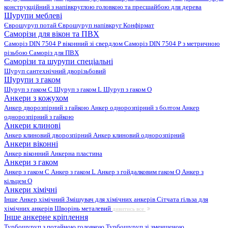
конструкційний з напівкруглою головкою та пресшайбою для дерева
Шурупи меблеві
Єврошуруп потай
Єврошуруп напівкруг
Конфірмат
Саморізи для вікон та ПВХ
Саморіз DIN 7504 P віконний зі свердлом
Саморіз DIN 7504 P з метричною
різьбою
Саморіз для ПВХ
Саморізи та шурупи спеціальні
Шуруп сантехнічний дворізьбовий
Шурупи з гаком
Шуруп з гаком C
Шуруп з гаком L
Шуруп з гаком O
Анкери з кожухом
Анкер дворозпірний з гайкою
Анкер однорозпірний з болтом
Анкер
однорозпірний з гайкою
Анкери клинові
Анкер клиновий дворозпірний
Анкер клиновий однорозпірний
Анкери віконні
Анкер віконний
Анкерна пластина
Анкери з гаком
Анкер з гаком C
Анкер з гаком L
Анкер з гойдалковим гаком Q
Анкер з
кільцем O
Анкери хімічні
Інше
Анкер хімічний
Змішувач для хімічних анкерів
Сітчата гільза для
хімічних анкерів
Шворінь металевий
дивитись все
Інше анкерне кріплення
Турбошуруп з потайною головкою
Турбошуруп зі зменшеною