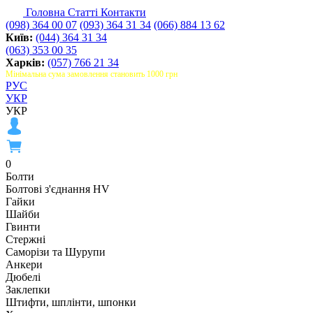
Головна
Статті
Контакти
(098) 364 00 07
(093) 364 31 34
(066) 884 13 62
Київ:
(044) 364 31 34
(063) 353 00 35
Харків:
(057) 766 21 34
Мінімальна сума замовлення становить 1000 грн
РУС
УКР
УКР
0
Болти
Болтові з'єднання HV
Гайки
Шайби
Гвинти
Стержні
Саморізи та Шурупи
Анкери
Дюбелі
Заклепки
Штифти, шплінти, шпонки