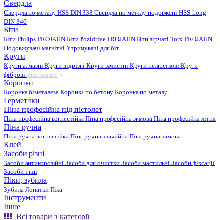
Свердла
Свердла по металу HSS DIN 338
Свердла по металу подовжені HSS-Long
DIN 340
Біти
Біти Philips PROJAHN
Біти Pozidrive PROJAHN
Біти зірчаті Torx PROJAHN
Подовжувачі магнітні
Утримувачі для біт
Круги
Круги алмазні
Круги відрізні
Круги зачистні
Круги пелюсткові
Круги
фіброві
дивитись все
Коронки
Коронка біметалева
Коронка по бетону
Коронка по металу
Герметики
Піна професійна під пістолет
Піна професійна вогнестійка
Піна професійна зимова
Піна професійна літня
Піна ручна
Піна ручна вогнестійка
Піна ручна звичайна
Піна ручна зимова
Клей
Засоби різні
Засоби антикорозійні
Засоби для очистки
Засоби мастильні
Засоби фіксації
Засоби інші
Піки, зубила
Зубила
Лопатки
Піка
Інструменти
Інше
Всі товари в категорії