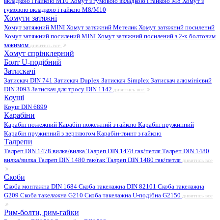
вкладкою і гайкою M10
Хомут з гумовою вкладкою і гайкою M8
Хомут з
гумовою вкладкою і гайкою М8/M10
Хомути затяжні
Хомут затяжний MINI
Хомут затяжний Метелик
Хомут затяжний посилений
Хомут затяжний посилений MINI
Хомут затяжний посилений з 2-х болтовим
зажимом
дивитись все
Хомут спрінклерний
Болт U-подібний
Затискачі
Затискач DIN 741
Затискач Duplex
Затискач Simplex
Затискач алюмінієвий
DIN 3093
Затискач для тросу DIN 1142
дивитись все
Коуші
Коуш DIN 6899
Карабіни
Карабін пожежний
Карабін пожежний з гайкою
Карабін пружинний
Карабін пружинний з вертлюгом
Карабін-гвинт з гайкою
Талрепи
Талреп DIN 1478 вилка/вилка
Талреп DIN 1478 гак/петля
Талреп DIN 1480
вилка/вилка
Талреп DIN 1480 гак/гак
Талреп DIN 1480 гак/петля
дивитись все
Скоби
Скоба монтажна DIN 1684
Скоба такелажна DIN 82101
Скоба такелажна
G209
Скоба такелажна G210
Скоба такелажна U-подібна G2150
дивитись все
Рим-болти, рим-гайки