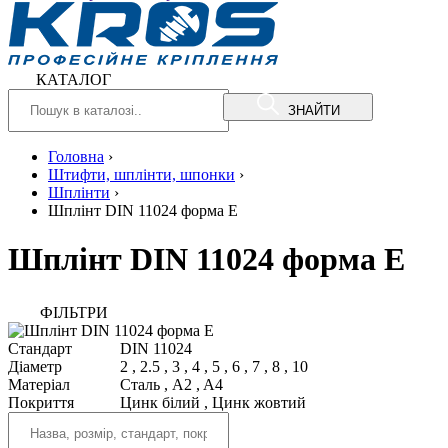
КАТАЛОГ
ЗНАЙТИ
Головна
›
Штифти, шплінти, шпонки
›
Шплінти
›
Шплінт DIN 11024 форма E
Шплінт DIN 11024 форма E
ФIЛЬТРИ
Стандарт
DIN 11024
Діаметр
2
,
2.5
,
3
,
4
,
5
,
6
,
7
,
8
,
10
Матеріал
Сталь
,
A2
,
A4
Покриття
Цинк білий
,
Цинк жовтий