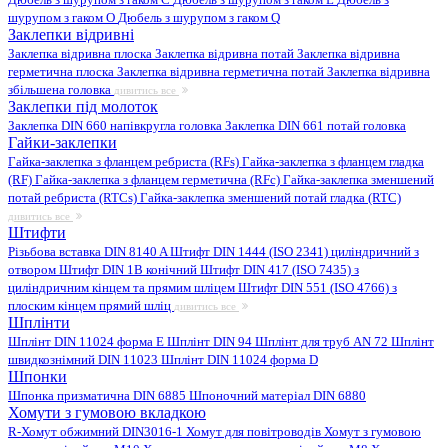
шурупом з гаком O
Дюбель з шурупом з гаком Q
Заклепки відривні
Заклепка відривна плоска
Заклепка відривна потай
Заклепка відривна
герметична плоска
Заклепка відривна герметична потай
Заклепка відривна
збільшена головка
дивитись все
Заклепки під молоток
Заклепка DIN 660 напівкругла головка
Заклепка DIN 661 потай головка
Гайки-заклепки
Гайка-заклепка з фланцем ребриста (RFs)
Гайка-заклепка з фланцем гладка
(RF)
Гайка-заклепка з фланцем герметична (RFc)
Гайка-заклепка зменшений
потай ребриста (RTCs)
Гайка-заклепка зменшений потай гладка (RTC)
дивитись все
Штифти
Різьбова вставка DIN 8140 A
Штифт DIN 1444 (ISO 2341) циліндричний з
отвором
Штифт DIN 1B конічний
Штифт DIN 417 (ISO 7435) з
циліндричним кінцем та прямим шліцем
Штифт DIN 551 (ISO 4766) з
плоским кінцем прямий шліц
дивитись все
Шплінти
Шплінт DIN 11024 форма E
Шплінт DIN 94
Шплінт для труб AN 72
Шплінт
швидкознімний DIN 11023
Шплінт DIN 11024 форма D
Шпонки
Шпонка призматична DIN 6885
Шпоночний матеріал DIN 6880
Хомути з гумовою вкладкою
R-Хомут обжимний DIN3016-1
Хомут для повітроводів
Хомут з гумовою