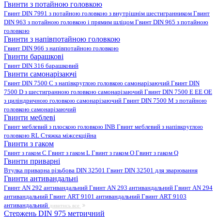
Гвинти з потайною головкою
Гвинт DIN 7991 з потайною головкою з внутрішнім шестигранником
Гвинт
DIN 963 з потайною головкою і прямим шліцом
Гвинт DIN 965 з потайною
головкою
Гвинти з напівпотайною головкою
Гвинт DIN 966 з напівпотайною головкою
Гвинти барашкові
Гвинт DIN 316 барашковий
Гвинти самонарізаючі
Гвинт DIN 7500 C з напівкруглою головкою самонарізаючий
Гвинт DIN
7500 D з шестигранною головкою самонарізаючий
Гвинт DIN 7500 E EE OE
з циліндричною головкою самонарізаючий
Гвинт DIN 7500 M з потайною
головкою самонарізаючий
Гвинти меблеві
Гвинт меблевий з плоскою головкою INB
Гвинт меблевий з напівкруглою
головкою RL
Стяжка міжсекційна
Гвинти з гаком
Гвинт з гаком C
Гвинт з гаком L
Гвинт з гаком O
Гвинт з гаком Q
Гвинти приварні
Втулка приварна різьбова DIN 32501
Гвинт DIN 32501 для зварювання
Гвинти антивандальні
Гвинт AN 292 антивандальний
Гвинт AN 293 антивандальний
Гвинт AN 294
антивандальний
Гвинт ART 9101 антивандальний
Гвинт ART 9103
антивандальний
дивитись все
Стержень DIN 975 метричний