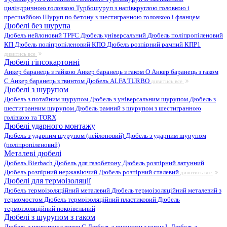
циліндричною головкою
Турбошуруп з напівкруглою головкою і
пресшайбою
Шуруп по бетону з шестигранною головкою і фланцем
Дюбелі без шурупа
Дюбель нейлоновий
TPFC Дюбель універсальний
Дюбель поліпропіленовий
КП
Дюбель поліпропіленовий КПО
Дюбель розпірний рамний КПР1
дивитись все
Дюбелі гіпсокартонні
Анкер баранець з гайкою
Анкер баранець з гаком O
Анкер баранець з гаком
С
Анкер баранець з гвинтом
Дюбель ALFA TURBO
дивитись все
Дюбелі з шурупом
Дюбель з потайним шурупом
Дюбель з універсальним шурупом
Дюбель з
шестигранним шурупом
Дюбель рамний з шурупом з шестигранною
голівкою та TORX
Дюбелі ударного монтажу
Дюбель з ударним шурупом (нейлоновий)
Дюбель з ударним шурупом
(поліпропіленовий)
Металеві дюбелі
Дюбель Bierbach
Дюбель для газобетону
Дюбель розпірний латунний
Дюбель розпірний нержавіючий
Дюбель розпірний сталевий
дивитись все
Дюбелі для термоізоляції
Дюбель термоізоляційний металевий
Дюбель термоізоляційний металевий з
термомостом
Дюбель термоізоляційний пластиковий
Дюбель
термоізоляційний покрівельний
Дюбелі з шурупом з гаком
Дюбель з шурупом з гаком C
Дюбель з шурупом з гаком L
Дюбель з