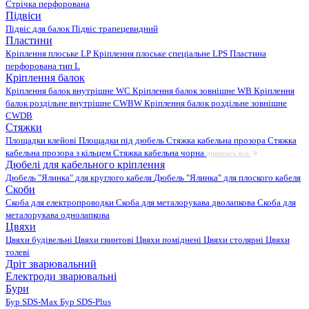
Стрічка перфорована
Підвіси
Підвіс для балок
Підвіс трапецевидний
Пластини
Кріплення плоське LP
Кріплення плоське спеціальне LPS
Пластина
перфорована тип L
Кріплення балок
Кріплення балок внутрішне WC
Кріплення балок зовнішне WB
Кріплення
балок роздільне внутрішне CWBW
Кріплення балок роздільне зовнішне
CWDB
Стяжки
Площадки клейові
Площадки під дюбель
Стяжка кабельна прозора
Стяжка
кабельна прозора з кільцем
Стяжка кабельна чорна
дивитись все
Дюбелі для кабельного кріплення
Дюбель "Ялинка" для круглого кабеля
Дюбель "Ялинка" для плоского кабеля
Скоби
Скоба для електропроводки
Скоба для металорукава дволапкова
Скоба для
металорукава однолапкова
Цвяхи
Цвяхи будівельні
Цвяхи гвинтові
Цвяхи поміднені
Цвяхи столярні
Цвяхи
толеві
Дріт зварювальний
Електроди зварювальні
Бури
Бур SDS-Max
Бур SDS-Plus