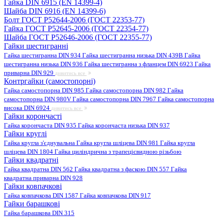
Гайка DIN 6915 (EN 14399-4)
Шайба DIN 6916 (EN 14399-6)
Болт ГОСТ Р52644-2006 (ГОСТ 22353-77)
Гайка ГОСТ Р52645-2006 (ГОСТ 22354-77)
Шайба ГОСТ Р52646-2006 (ГОСТ 22355-77)
Гайки шестигранні
Гайка шестигранна DIN 934
Гайка шестигранна низька DIN 439B
Гайка
шестигранна низька DIN 936
Гайка шестигранна з фланцем DIN 6923
Гайка
приварна DIN 929
дивитись все
Контргайки (самостопорні)
Гайка самостопорна DIN 985
Гайка самостопорна DIN 982
Гайка
самостопорна DIN 980V
Гайка самостопорна DIN 7967
Гайка самостопорна
висока DIN 6924
дивитись все
Гайки корончасті
Гайка корончаста DIN 935
Гайка корончаста низька DIN 937
Гайки круглі
Гайка кругла з'єднувальна
Гайка кругла шліцева DIN 981
Гайка кругла
шліцева DIN 1804
Гайка циліндрична з трапецієвидною різьбою
Гайки квадратні
Гайка квадратна DIN 562
Гайка квадратна з фаскою DIN 557
Гайка
квадратна приварна DIN 928
Гайки ковпачкові
Гайка ковпачкова DIN 1587
Гайка ковпачкова DIN 917
Гайки барашкові
Гайка барашкова DIN 315