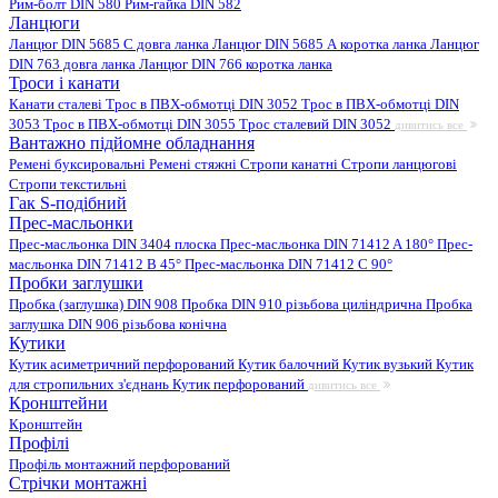
Рим-болт DIN 580
Рим-гайка DIN 582
Ланцюги
Ланцюг DIN 5685 C довга ланка
Ланцюг DIN 5685 А коротка ланка
Ланцюг
DIN 763 довга ланка
Ланцюг DIN 766 коротка ланка
Троси і канати
Канати сталеві
Трос в ПВХ-обмотці DIN 3052
Трос в ПВХ-обмотці DIN
3053
Трос в ПВХ-обмотці DIN 3055
Трос сталевий DIN 3052
дивитись все
Вантажно підйомне обладнання
Ремені буксировальні
Ремені стяжні
Стропи канатні
Стропи ланцюгові
Стропи текстильні
Гак S-подібний
Прес-масльонки
Прес-масльонка DIN 3404 плоска
Прес-масльонка DIN 71412 A 180°
Прес-
масльонка DIN 71412 B 45°
Прес-масльонка DIN 71412 C 90°
Пробки заглушки
Пробка (заглушка) DIN 908
Пробка DIN 910 різьбова циліндрична
Пробка
заглушка DIN 906 різьбова конічна
Кутики
Кутик асиметричний перфорований
Кутик балочний
Кутик вузький
Кутик
для стропильних з'єднань
Кутик перфорований
дивитись все
Кронштейни
Кронштейн
Профілі
Профіль монтажний перфорований
Стрічки монтажні