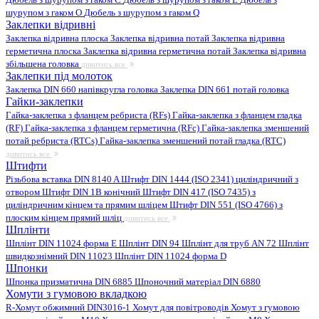
шурупом з гаком O
Дюбель з шурупом з гаком Q
Заклепки відривні
Заклепка відривна плоска
Заклепка відривна потай
Заклепка відривна
герметична плоска
Заклепка відривна герметична потай
Заклепка відривна
збільшена головка
дивитись все
Заклепки під молоток
Заклепка DIN 660 напівкругла головка
Заклепка DIN 661 потай головка
Гайки-заклепки
Гайка-заклепка з фланцем ребриста (RFs)
Гайка-заклепка з фланцем гладка
(RF)
Гайка-заклепка з фланцем герметична (RFc)
Гайка-заклепка зменшений
потай ребриста (RTCs)
Гайка-заклепка зменшений потай гладка (RTC)
дивитись все
Штифти
Різьбова вставка DIN 8140 A
Штифт DIN 1444 (ISO 2341) циліндричний з
отвором
Штифт DIN 1B конічний
Штифт DIN 417 (ISO 7435) з
циліндричним кінцем та прямим шліцем
Штифт DIN 551 (ISO 4766) з
плоским кінцем прямий шліц
дивитись все
Шплінти
Шплінт DIN 11024 форма E
Шплінт DIN 94
Шплінт для труб AN 72
Шплінт
швидкознімний DIN 11023
Шплінт DIN 11024 форма D
Шпонки
Шпонка призматична DIN 6885
Шпоночний матеріал DIN 6880
Хомути з гумовою вкладкою
R-Хомут обжимний DIN3016-1
Хомут для повітроводів
Хомут з гумовою