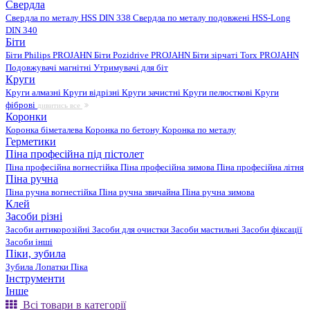
Свердла
Свердла по металу HSS DIN 338
Свердла по металу подовжені HSS-Long
DIN 340
Біти
Біти Philips PROJAHN
Біти Pozidrive PROJAHN
Біти зірчаті Torx PROJAHN
Подовжувачі магнітні
Утримувачі для біт
Круги
Круги алмазні
Круги відрізні
Круги зачистні
Круги пелюсткові
Круги
фіброві
дивитись все
Коронки
Коронка біметалева
Коронка по бетону
Коронка по металу
Герметики
Піна професійна під пістолет
Піна професійна вогнестійка
Піна професійна зимова
Піна професійна літня
Піна ручна
Піна ручна вогнестійка
Піна ручна звичайна
Піна ручна зимова
Клей
Засоби різні
Засоби антикорозійні
Засоби для очистки
Засоби мастильні
Засоби фіксації
Засоби інші
Піки, зубила
Зубила
Лопатки
Піка
Інструменти
Інше
Всі товари в категорії