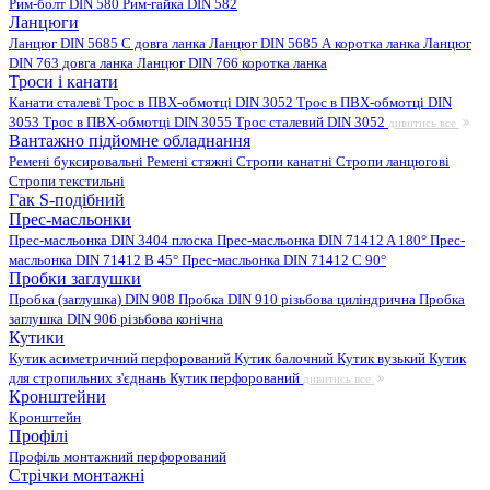
Рим-болт DIN 580
Рим-гайка DIN 582
Ланцюги
Ланцюг DIN 5685 C довга ланка
Ланцюг DIN 5685 А коротка ланка
Ланцюг
DIN 763 довга ланка
Ланцюг DIN 766 коротка ланка
Троси і канати
Канати сталеві
Трос в ПВХ-обмотці DIN 3052
Трос в ПВХ-обмотці DIN
3053
Трос в ПВХ-обмотці DIN 3055
Трос сталевий DIN 3052
дивитись все
Вантажно підйомне обладнання
Ремені буксировальні
Ремені стяжні
Стропи канатні
Стропи ланцюгові
Стропи текстильні
Гак S-подібний
Прес-масльонки
Прес-масльонка DIN 3404 плоска
Прес-масльонка DIN 71412 A 180°
Прес-
масльонка DIN 71412 B 45°
Прес-масльонка DIN 71412 C 90°
Пробки заглушки
Пробка (заглушка) DIN 908
Пробка DIN 910 різьбова циліндрична
Пробка
заглушка DIN 906 різьбова конічна
Кутики
Кутик асиметричний перфорований
Кутик балочний
Кутик вузький
Кутик
для стропильних з'єднань
Кутик перфорований
дивитись все
Кронштейни
Кронштейн
Профілі
Профіль монтажний перфорований
Стрічки монтажні