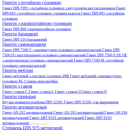
Гвинти з потайною головкою
Гвинт DIN 7991 з потайною головкою з внутрішнім шестигранником
Гвинт
DIN 963 з потайною головкою і прямим шліцом
Гвинт DIN 965 з потайною
головкою
Гвинти з напівпотайною головкою
Гвинт DIN 966 з напівпотайною головкою
Гвинти барашкові
Гвинт DIN 316 барашковий
Гвинти самонарізаючі
Гвинт DIN 7500 C з напівкруглою головкою самонарізаючий
Гвинт DIN
7500 D з шестигранною головкою самонарізаючий
Гвинт DIN 7500 E EE OE
з циліндричною головкою самонарізаючий
Гвинт DIN 7500 M з потайною
головкою самонарізаючий
Гвинти меблеві
Гвинт меблевий з плоскою головкою INB
Гвинт меблевий з напівкруглою
головкою RL
Стяжка міжсекційна
Гвинти з гаком
Гвинт з гаком C
Гвинт з гаком L
Гвинт з гаком O
Гвинт з гаком Q
Гвинти приварні
Втулка приварна різьбова DIN 32501
Гвинт DIN 32501 для зварювання
Гвинти антивандальні
Гвинт AN 292 антивандальний
Гвинт AN 293 антивандальний
Гвинт AN 294
антивандальний
Гвинт ART 9101 антивандальний
Гвинт ART 9103
антивандальний
дивитись все
Стержень DIN 975 метричний