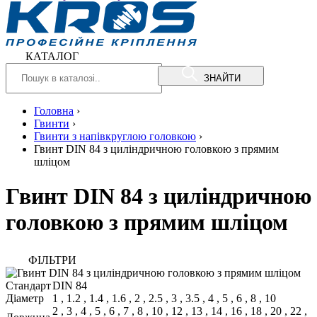
КАТАЛОГ
ЗНАЙТИ
Головна
›
Гвинти
›
Гвинти з напівкруглою головкою
›
Гвинт DIN 84 з циліндричною головкою з прямим
шліцом
Гвинт DIN 84 з циліндричною
головкою з прямим шліцом
ФIЛЬТРИ
Стандарт
DIN 84
Діаметр
1
,
1.2
,
1.4
,
1.6
,
2
,
2.5
,
3
,
3.5
,
4
,
5
,
6
,
8
,
10
2
,
3
,
4
,
5
,
6
,
7
,
8
,
10
,
12
,
13
,
14
,
16
,
18
,
20
,
22
,