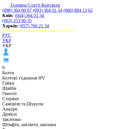
Головна
Статті
Контакти
(098) 364 00 07
(093) 364 31 34
(066) 884 13 62
Київ:
(044) 364 31 34
(063) 353 00 35
Харків:
(057) 766 21 34
Мінімальна сума замовлення становить 1000 грн
РУС
УКР
УКР
0
Болти
Болтові з'єднання HV
Гайки
Шайби
Гвинти
Стержні
Саморізи та Шурупи
Анкери
Дюбелі
Заклепки
Штифти, шплінти, шпонки