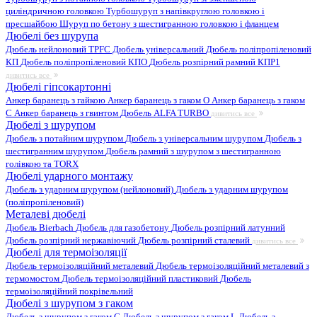
циліндричною головкою
Турбошуруп з напівкруглою головкою і
пресшайбою
Шуруп по бетону з шестигранною головкою і фланцем
Дюбелі без шурупа
Дюбель нейлоновий
TPFC Дюбель універсальний
Дюбель поліпропіленовий
КП
Дюбель поліпропіленовий КПО
Дюбель розпірний рамний КПР1
дивитись все
Дюбелі гіпсокартонні
Анкер баранець з гайкою
Анкер баранець з гаком O
Анкер баранець з гаком
С
Анкер баранець з гвинтом
Дюбель ALFA TURBO
дивитись все
Дюбелі з шурупом
Дюбель з потайним шурупом
Дюбель з універсальним шурупом
Дюбель з
шестигранним шурупом
Дюбель рамний з шурупом з шестигранною
голівкою та TORX
Дюбелі ударного монтажу
Дюбель з ударним шурупом (нейлоновий)
Дюбель з ударним шурупом
(поліпропіленовий)
Металеві дюбелі
Дюбель Bierbach
Дюбель для газобетону
Дюбель розпірний латунний
Дюбель розпірний нержавіючий
Дюбель розпірний сталевий
дивитись все
Дюбелі для термоізоляції
Дюбель термоізоляційний металевий
Дюбель термоізоляційний металевий з
термомостом
Дюбель термоізоляційний пластиковий
Дюбель
термоізоляційний покрівельний
Дюбелі з шурупом з гаком
Дюбель з шурупом з гаком C
Дюбель з шурупом з гаком L
Дюбель з