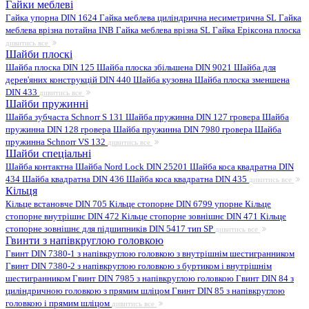
Гайки меблеві
Гайка упорна DIN 1624
Гайка меблева циліндрична несиметрична SL
Гайка
меблева врізна потайна INB
Гайка меблева врізна SL
Гайка Еріксона плоска
дивитись все
Шайби плоскі
Шайба плоска DIN 125
Шайба плоска збільшена DIN 9021
Шайба для
дерев'яних конструкцій DIN 440
Шайба кузовна
Шайба плоска зменшена
DIN 433
дивитись все
Шайби пружинні
Шайба зубчаста Schnorr S 131
Шайба пружинна DIN 127 гровера
Шайба
пружинна DIN 128 гровера
Шайба пружинна DIN 7980 гровера
Шайба
пружинна Schnorr VS 132
дивитись все
Шайби спеціальні
Шайба контактна
Шайба Nord Lock DIN 25201
Шайба коса квадратна DIN
434
Шайба квадратна DIN 436
Шайба коса квадратна DIN 435
дивитись все
Кільця
Кільце встановче DIN 705
Кільце стопорне DIN 6799 упорне
Кільце
стопорне внутрішнє DIN 472
Кільце стопорне зовнішнє DIN 471
Кільце
стопорне зовнішнє для підшипників DIN 5417 тип SP
дивитись все
Гвинти з напівкруглою головкою
Гвинт DIN 7380-1 з напівкруглою головкою з внутрішнім шестигранником
Гвинт DIN 7380-2 з напівкруглою головкою з буртиком і внутрішнім
шестигранником
Гвинт DIN 7985 з напівкруглою головкою
Гвинт DIN 84 з
циліндричною головкою з прямим шліцом
Гвинт DIN 85 з напівкруглою
головкою і прямим шліцом
дивитись все