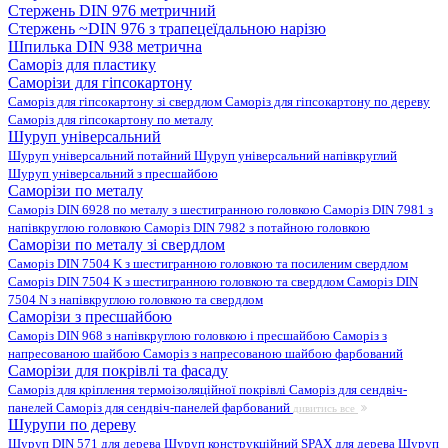
Стержень DIN 976 метричний
Стержень ~DIN 976 з трапецеїдальною нарізю
Шпилька DIN 938 метрична
Саморіз для пластику
Саморізи для гіпсокартону
Саморіз для гіпсокартону зі свердлом
Саморіз для гіпсокартону по дереву
Саморіз для гіпсокартону по металу
Шуруп універсальний
Шуруп універсальний потайний
Шуруп універсальний напівкруглий
Шуруп універсальний з пресшайбою
Саморізи по металу
Саморіз DIN 6928 по металу з шестигранною головкою
Саморіз DIN 7981 з
напівкруглою головкою
Саморіз DIN 7982 з потайною головкою
Саморізи по металу зі свердлом
Саморіз DIN 7504 K з шестигранною головкою та посиленим свердлом
Саморіз DIN 7504 K з шестигранною головкою та свердлом
Саморіз DIN
7504 N з напівкруглою головкою та свердлом
Саморізи з пресшайбою
Саморіз DIN 968 з напівкруглою головкою і пресшайбою
Саморіз з
напресованою шайбою
Саморіз з напресованою шайбою фарбований
Саморізи для покрівлі та фасаду
Саморіз для кріплення термоізоляційної покрівлі
Саморіз для сендвіч-
панелей
Саморіз для сендвіч-панелей фарбований
дивитись все
Шурупи по дереву
Шуруп DIN 571 для дерева
Шуруп конструкційний SPAX для дерева
Шуруп