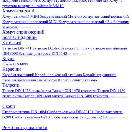
вкладкою і гайкою M10
Хомут з гумовою вкладкою і гайкою M8
Хомут з
гумовою вкладкою і гайкою М8/M10
Хомути затяжні
Хомут затяжний MINI
Хомут затяжний Метелик
Хомут затяжний посилений
Хомут затяжний посилений MINI
Хомут затяжний посилений з 2-х болтовим
зажимом
дивитись все
Хомут спрінклерний
Болт U-подібний
Затискачі
Затискач DIN 741
Затискач Duplex
Затискач Simplex
Затискач алюмінієвий
DIN 3093
Затискач для тросу DIN 1142
дивитись все
Коуші
Коуш DIN 6899
Карабіни
Карабін пожежний
Карабін пожежний з гайкою
Карабін пружинний
Карабін пружинний з вертлюгом
Карабін-гвинт з гайкою
Талрепи
Талреп DIN 1478 вилка/вилка
Талреп DIN 1478 гак/петля
Талреп DIN 1480
вилка/вилка
Талреп DIN 1480 гак/гак
Талреп DIN 1480 гак/петля
дивитись все
Скоби
Скоба монтажна DIN 1684
Скоба такелажна DIN 82101
Скоба такелажна
G209
Скоба такелажна G210
Скоба такелажна U-подібна G2150
дивитись все
Рим-болти, рим-гайки