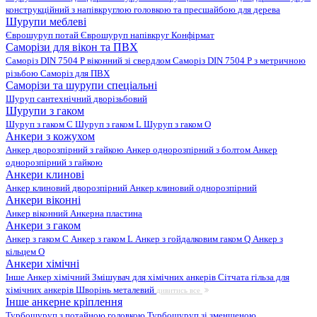
конструкційний з напівкруглою головкою та пресшайбою для дерева
Шурупи меблеві
Єврошуруп потай
Єврошуруп напівкруг
Конфірмат
Саморізи для вікон та ПВХ
Саморіз DIN 7504 P віконний зі свердлом
Саморіз DIN 7504 P з метричною
різьбою
Саморіз для ПВХ
Саморізи та шурупи спеціальні
Шуруп сантехнічний дворізьбовий
Шурупи з гаком
Шуруп з гаком C
Шуруп з гаком L
Шуруп з гаком O
Анкери з кожухом
Анкер дворозпірний з гайкою
Анкер однорозпірний з болтом
Анкер
однорозпірний з гайкою
Анкери клинові
Анкер клиновий дворозпірний
Анкер клиновий однорозпірний
Анкери віконні
Анкер віконний
Анкерна пластина
Анкери з гаком
Анкер з гаком C
Анкер з гаком L
Анкер з гойдалковим гаком Q
Анкер з
кільцем O
Анкери хімічні
Інше
Анкер хімічний
Змішувач для хімічних анкерів
Сітчата гільза для
хімічних анкерів
Шворінь металевий
дивитись все
Інше анкерне кріплення
Турбошуруп з потайною головкою
Турбошуруп зі зменшеною