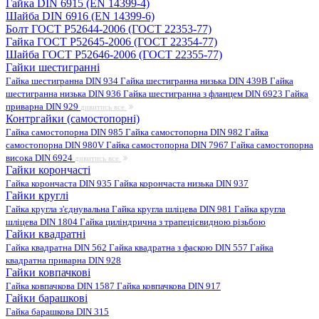
Гайка DIN 6915 (EN 14399-4)
Шайба DIN 6916 (EN 14399-6)
Болт ГОСТ Р52644-2006 (ГОСТ 22353-77)
Гайка ГОСТ Р52645-2006 (ГОСТ 22354-77)
Шайба ГОСТ Р52646-2006 (ГОСТ 22355-77)
Гайки шестигранні
Гайка шестигранна DIN 934
Гайка шестигранна низька DIN 439B
Гайка
шестигранна низька DIN 936
Гайка шестигранна з фланцем DIN 6923
Гайка
приварна DIN 929
дивитись все
Контргайки (самостопорні)
Гайка самостопорна DIN 985
Гайка самостопорна DIN 982
Гайка
самостопорна DIN 980V
Гайка самостопорна DIN 7967
Гайка самостопорна
висока DIN 6924
дивитись все
Гайки корончасті
Гайка корончаста DIN 935
Гайка корончаста низька DIN 937
Гайки круглі
Гайка кругла з'єднувальна
Гайка кругла шліцева DIN 981
Гайка кругла
шліцева DIN 1804
Гайка циліндрична з трапецієвидною різьбою
Гайки квадратні
Гайка квадратна DIN 562
Гайка квадратна з фаскою DIN 557
Гайка
квадратна приварна DIN 928
Гайки ковпачкові
Гайка ковпачкова DIN 1587
Гайка ковпачкова DIN 917
Гайки барашкові
Гайка барашкова DIN 315