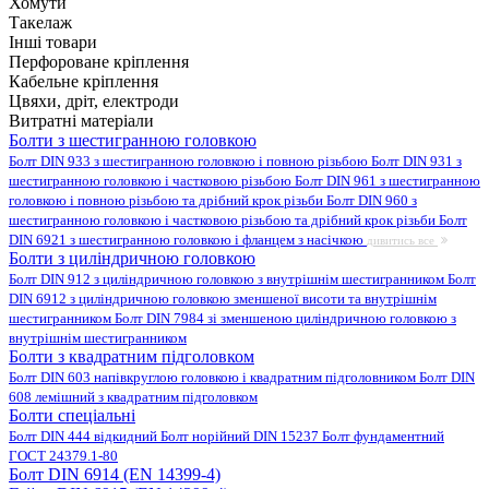
Хомути
Такелаж
Інші товари
Перфороване кріплення
Кабельне кріплення
Цвяхи, дріт, електроди
Витратні матеріали
Болти з шестигранною головкою
Болт DIN 933 з шестигранною головкою і повною різьбою
Болт DIN 931 з
шестигранною головкою і частковою різьбою
Болт DIN 961 з шестигранною
головкою і повною різьбою та дрібний крок різьби
Болт DIN 960 з
шестигранною головкою і частковою різьбою та дрібний крок різьби
Болт
DIN 6921 з шестигранною головкою і фланцем з насічкою
дивитись все
Болти з циліндричною головкою
Болт DIN 912 з циліндричною головкою з внутрішнім шестигранником
Болт
DIN 6912 з циліндричною головкою зменшеної висоти та внутрішнім
шестигранником
Болт DIN 7984 зі зменшеною циліндричною головкою з
внутрішнім шестигранником
Болти з квадратним підголовком
Болт DIN 603 напівкруглою головкою і квадратним підголовником
Болт DIN
608 лемішний з квадратним підголовком
Болти спеціальні
Болт DIN 444 відкидний
Болт норійний DIN 15237
Болт фундаментний
ГОСТ 24379.1-80
Болт DIN 6914 (EN 14399-4)