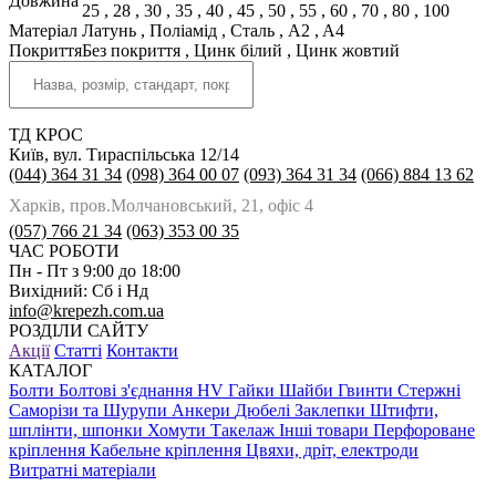
Довжина
25
,
28
,
30
,
35
,
40
,
45
,
50
,
55
,
60
,
70
,
80
,
100
Матеріал
Латунь
,
Поліамід
,
Сталь
,
A2
,
A4
Покриття
Без покриття
,
Цинк білий
,
Цинк жовтий
ТД КРОС
Київ, вул. Тираспільська 12/14
(044) 364 31 34
(098) 364 00 07
(093) 364 31 34
(066) 884 13 62
Харків, пров.Молчановський, 21, офіс 4
(057) 766 21 34
(063) 353 00 35
ЧАС РОБОТИ
Пн - Пт з 9:00 до 18:00
Вихідний: Сб і Нд
info@krepezh.com.ua
РОЗДІЛИ САЙТУ
Акції
Статті
Контакти
КАТАЛОГ
Болти
Болтові з'єднання HV
Гайки
Шайби
Гвинти
Стержні
Саморізи та Шурупи
Анкери
Дюбелі
Заклепки
Штифти,
шплінти, шпонки
Хомути
Такелаж
Інші товари
Перфороване
кріплення
Кабельне кріплення
Цвяхи, дріт, електроди
Витратні матеріали