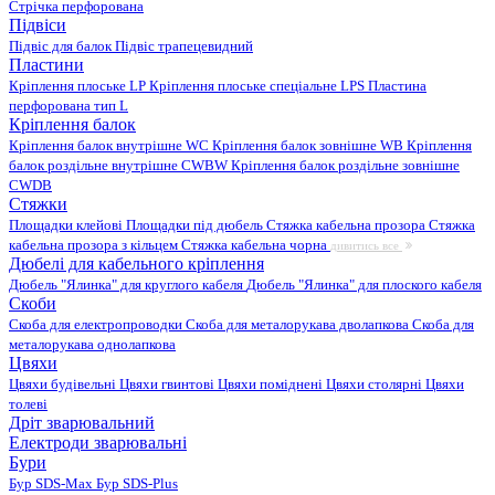
Стрічка перфорована
Підвіси
Підвіс для балок
Підвіс трапецевидний
Пластини
Кріплення плоське LP
Кріплення плоське спеціальне LPS
Пластина
перфорована тип L
Кріплення балок
Кріплення балок внутрішне WC
Кріплення балок зовнішне WB
Кріплення
балок роздільне внутрішне CWBW
Кріплення балок роздільне зовнішне
CWDB
Стяжки
Площадки клейові
Площадки під дюбель
Стяжка кабельна прозора
Стяжка
кабельна прозора з кільцем
Стяжка кабельна чорна
дивитись все
Дюбелі для кабельного кріплення
Дюбель "Ялинка" для круглого кабеля
Дюбель "Ялинка" для плоского кабеля
Скоби
Скоба для електропроводки
Скоба для металорукава дволапкова
Скоба для
металорукава однолапкова
Цвяхи
Цвяхи будівельні
Цвяхи гвинтові
Цвяхи поміднені
Цвяхи столярні
Цвяхи
толеві
Дріт зварювальний
Електроди зварювальні
Бури
Бур SDS-Max
Бур SDS-Plus