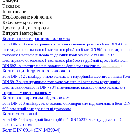
Хомути
Такелаж
Інші товари
Перфороване кріплення
Кабельне кріплення
Цвяхи, дріт, електроди
Витратні матеріали
Болти з шестигранною головкою
Болт DIN 933 з шестигранною головкою і повною різьбою
Болт DIN 931 з
шестигранною головкою і частковою різьбою
Болт DIN 961 з шестигранною
головкою і повною різьбою та дрібний крок різьби
Болт DIN 960 з
шестигранною головкою і частковою різьбою та дрібний крок різьби
Болт
DIN 6921 з шестигранною головкою і фланцем з насічкою
дивитись все
Болти з циліндричною головкою
Болт DIN 912 з циліндричною головкою з внутрішнім шестигранником
Болт
DIN 6912 з циліндричною головкою зменшеної висоти та внутрішнім
шестигранником
Болт DIN 7984 зі зменшеною циліндричною головкою з
внутрішнім шестигранником
Болти з квадратним підголовком
Болт DIN 603 напівкруглою головкою і квадратним підголовником
Болт DIN
608 лемішний з квадратним підголовком
Болти спеціальні
Болт DIN 444 відкидний
Болт норійний DIN 15237
Болт фундаментний
ГОСТ 24379.1-80
Болт DIN 6914 (EN 14399-4)