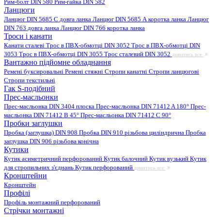
Рим-болт DIN 580
Рим-гайка DIN 582
Ланцюги
Ланцюг DIN 5685 C довга ланка
Ланцюг DIN 5685 А коротка ланка
Ланцюг
DIN 763 довга ланка
Ланцюг DIN 766 коротка ланка
Троси і канати
Канати сталеві
Трос в ПВХ-обмотці DIN 3052
Трос в ПВХ-обмотці DIN
3053
Трос в ПВХ-обмотці DIN 3055
Трос сталевий DIN 3052
дивитись все
Вантажно підйомне обладнання
Ремені буксировальні
Ремені стяжні
Стропи канатні
Стропи ланцюгові
Стропи текстильні
Гак S-подібний
Прес-масльонки
Прес-масльонка DIN 3404 плоска
Прес-масльонка DIN 71412 A 180°
Прес-
масльонка DIN 71412 B 45°
Прес-масльонка DIN 71412 C 90°
Пробки заглушки
Пробка (заглушка) DIN 908
Пробка DIN 910 різьбова циліндрична
Пробка
заглушка DIN 906 різьбова конічна
Кутики
Кутик асиметричний перфорований
Кутик балочний
Кутик вузький
Кутик
для стропильних з'єднань
Кутик перфорований
дивитись все
Кронштейни
Кронштейн
Профілі
Профіль монтажний перфорований
Стрічки монтажні