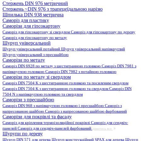
Стержень DIN 976 метричний
Стержень ~DIN 976 з трапецеїдальною нарізю
Шпилька DIN 938 метрична
Саморіз для пластику
Саморізи для гіпсокартону
Саморіз для гіпсокартону зі свердлом
Саморіз для гіпсокартону по дереву
Саморіз для гіпсокартону по металу
Шуруп універсальний
Шуруп універсальний потайний
Шуруп універсальний напівкруглий
Шуруп універсальний з пресшайбою
Саморізи по металу
Саморіз DIN 6928 по металу з шестигранною головкою
Саморіз DIN 7981 з
напівкруглою головкою
Саморіз DIN 7982 з потайною головкою
Саморізи по металу зі свердлом
Саморіз DIN 7504 K з шестигранною головкою та посиленим свердлом
Саморіз DIN 7504 K з шестигранною головкою та свердлом
Саморіз DIN
7504 N з напівкруглою головкою та свердлом
Саморізи з пресшайбою
Саморіз DIN 968 з напівкруглою головкою і пресшайбою
Саморіз з
напресованою шайбою
Саморіз з напресованою шайбою фарбований
Саморізи для покрівлі та фасаду
Саморіз для кріплення термоізоляційної покрівлі
Саморіз для сендвіч-
панелей
Саморіз для сендвіч-панелей фарбований
дивитись все
Шурупи по дереву
Шуруп DIN 571 для дерева
Шуруп конструкційний SPAX для дерева
Шуруп