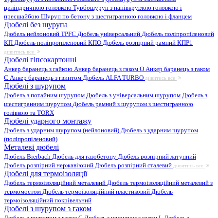
циліндричною головкою
Турбошуруп з напівкруглою головкою і
пресшайбою
Шуруп по бетону з шестигранною головкою і фланцем
Дюбелі без шурупа
Дюбель нейлоновий
TPFC Дюбель універсальний
Дюбель поліпропіленовий
КП
Дюбель поліпропіленовий КПО
Дюбель розпірний рамний КПР1
дивитись все
Дюбелі гіпсокартонні
Анкер баранець з гайкою
Анкер баранець з гаком O
Анкер баранець з гаком
С
Анкер баранець з гвинтом
Дюбель ALFA TURBO
дивитись все
Дюбелі з шурупом
Дюбель з потайним шурупом
Дюбель з універсальним шурупом
Дюбель з
шестигранним шурупом
Дюбель рамний з шурупом з шестигранною
голівкою та TORX
Дюбелі ударного монтажу
Дюбель з ударним шурупом (нейлоновий)
Дюбель з ударним шурупом
(поліпропіленовий)
Металеві дюбелі
Дюбель Bierbach
Дюбель для газобетону
Дюбель розпірний латунний
Дюбель розпірний нержавіючий
Дюбель розпірний сталевий
дивитись все
Дюбелі для термоізоляції
Дюбель термоізоляційний металевий
Дюбель термоізоляційний металевий з
термомостом
Дюбель термоізоляційний пластиковий
Дюбель
термоізоляційний покрівельний
Дюбелі з шурупом з гаком
Дюбель з шурупом з гаком C
Дюбель з шурупом з гаком L
Дюбель з