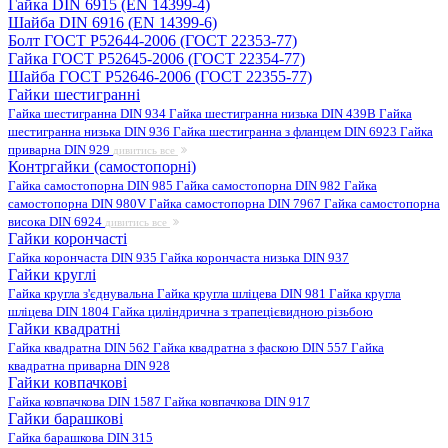
Гайка DIN 6915 (EN 14399-4)
Шайба DIN 6916 (EN 14399-6)
Болт ГОСТ Р52644-2006 (ГОСТ 22353-77)
Гайка ГОСТ Р52645-2006 (ГОСТ 22354-77)
Шайба ГОСТ Р52646-2006 (ГОСТ 22355-77)
Гайки шестигранні
Гайка шестигранна DIN 934
Гайка шестигранна низька DIN 439B
Гайка
шестигранна низька DIN 936
Гайка шестигранна з фланцем DIN 6923
Гайка
приварна DIN 929
дивитись все
Контргайки (самостопорні)
Гайка самостопорна DIN 985
Гайка самостопорна DIN 982
Гайка
самостопорна DIN 980V
Гайка самостопорна DIN 7967
Гайка самостопорна
висока DIN 6924
дивитись все
Гайки корончасті
Гайка корончаста DIN 935
Гайка корончаста низька DIN 937
Гайки круглі
Гайка кругла з'єднувальна
Гайка кругла шліцева DIN 981
Гайка кругла
шліцева DIN 1804
Гайка циліндрична з трапецієвидною різьбою
Гайки квадратні
Гайка квадратна DIN 562
Гайка квадратна з фаскою DIN 557
Гайка
квадратна приварна DIN 928
Гайки ковпачкові
Гайка ковпачкова DIN 1587
Гайка ковпачкова DIN 917
Гайки барашкові
Гайка барашкова DIN 315