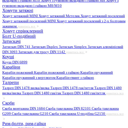
вкладкою і гайкою M10
Хомут з гумовою вкладкою і гайкою M8
Хомут з
гумовою вкладкою і гайкою М8/M10
Хомути затяжні
Хомут затяжний MINI
Хомут затяжний Метелик
Хомут затяжний посилений
Хомут затяжний посилений MINI
Хомут затяжний посилений з 2-х болтовим
зажимом
дивитись все
Хомут спрінклерний
Болт U-подібний
Затискачі
Затискач DIN 741
Затискач Duplex
Затискач Simplex
Затискач алюмінієвий
DIN 3093
Затискач для тросу DIN 1142
дивитись все
Коуші
Коуш DIN 6899
Карабіни
Карабін пожежний
Карабін пожежний з гайкою
Карабін пружинний
Карабін пружинний з вертлюгом
Карабін-гвинт з гайкою
Талрепи
Талреп DIN 1478 вилка/вилка
Талреп DIN 1478 гак/петля
Талреп DIN 1480
вилка/вилка
Талреп DIN 1480 гак/гак
Талреп DIN 1480 гак/петля
дивитись все
Скоби
Скоба монтажна DIN 1684
Скоба такелажна DIN 82101
Скоба такелажна
G209
Скоба такелажна G210
Скоба такелажна U-подібна G2150
дивитись все
Рим-болти, рим-гайки