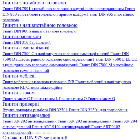
Гвинти з потайною головкою
Гвинт DIN 7991 з потайною головкою з внутрішнім шестигранником
Гвинт
DIN 963 з потайною головкою і прямим шліцом
Гвинт DIN 965 з потайною
головкою
Гвинти з напівпотайною головкою
Гвинт DIN 966 з напівпотайною головкою
Гвинти барашкові
Гвинт DIN 316 барашковий
Гвинти самонарізаючі
Гвинт DIN 7500 C з напівкруглою головкою самонарізаючий
Гвинт DIN
7500 D з шестигранною головкою самонарізаючий
Гвинт DIN 7500 E EE OE
з циліндричною головкою самонарізаючий
Гвинт DIN 7500 M з потайною
головкою самонарізаючий
Гвинти меблеві
Гвинт меблевий з плоскою головкою INB
Гвинт меблевий з напівкруглою
головкою RL
Стяжка міжсекційна
Гвинти з гаком
Гвинт з гаком C
Гвинт з гаком L
Гвинт з гаком O
Гвинт з гаком Q
Гвинти приварні
Втулка приварна різьбова DIN 32501
Гвинт DIN 32501 для зварювання
Гвинти антивандальні
Гвинт AN 292 антивандальний
Гвинт AN 293 антивандальний
Гвинт AN 294
антивандальний
Гвинт ART 9101 антивандальний
Гвинт ART 9103
антивандальний
дивитись все
Стержень DIN 975 метричний