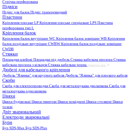
Стрічка перфорована
Підвіси
Підвіс для балок
Підвіс трапецевидний
Пластини
Кріплення плоське LP
Кріплення плоське спеціальне LPS
Пластина
перфорована тип L
Кріплення балок
Кріплення балок внутрішне WC
Кріплення балок зовнішне WB
Кріплення
балок роздільне внутрішне CWBW
Кріплення балок роздільне зовнішне
CWDB
Стяжки
Площадки клейові
Площадки під дюбель
Стяжка кабельна прозора
Стяжка
кабельна прозора з кільцем
Стяжка кабельна чорна
дивитись все
Дюбелі для кабельного кріплення
Дюбель "Ялинка" для круглого кабеля
Дюбель "Ялинка" для плоского кабеля
Скоби
Скоба для електропроводки
Скоба для металорукава дволапкова
Скоба для
металорукава однолапкова
Цвяхи
Цвяхи будівельні
Цвяхи гвинтові
Цвяхи поміднені
Цвяхи столярні
Цвяхи
толеві
Дріт зварювальний
Електроди зварювальні
Бури
Бур SDS-Max
Бур SDS-Plus