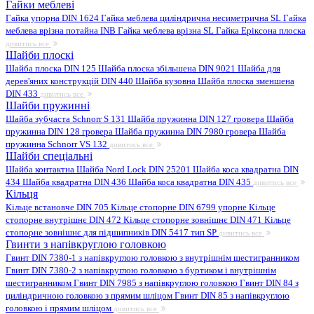
Гайки меблеві
Гайка упорна DIN 1624
Гайка меблева циліндрична несиметрична SL
Гайка
меблева врізна потайна INB
Гайка меблева врізна SL
Гайка Еріксона плоска
дивитись все
Шайби плоскі
Шайба плоска DIN 125
Шайба плоска збільшена DIN 9021
Шайба для
дерев'яних конструкцій DIN 440
Шайба кузовна
Шайба плоска зменшена
DIN 433
дивитись все
Шайби пружинні
Шайба зубчаста Schnorr S 131
Шайба пружинна DIN 127 гровера
Шайба
пружинна DIN 128 гровера
Шайба пружинна DIN 7980 гровера
Шайба
пружинна Schnorr VS 132
дивитись все
Шайби спеціальні
Шайба контактна
Шайба Nord Lock DIN 25201
Шайба коса квадратна DIN
434
Шайба квадратна DIN 436
Шайба коса квадратна DIN 435
дивитись все
Кільця
Кільце встановче DIN 705
Кільце стопорне DIN 6799 упорне
Кільце
стопорне внутрішнє DIN 472
Кільце стопорне зовнішнє DIN 471
Кільце
стопорне зовнішнє для підшипників DIN 5417 тип SP
дивитись все
Гвинти з напівкруглою головкою
Гвинт DIN 7380-1 з напівкруглою головкою з внутрішнім шестигранником
Гвинт DIN 7380-2 з напівкруглою головкою з буртиком і внутрішнім
шестигранником
Гвинт DIN 7985 з напівкруглою головкою
Гвинт DIN 84 з
циліндричною головкою з прямим шліцом
Гвинт DIN 85 з напівкруглою
головкою і прямим шліцом
дивитись все