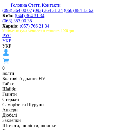
Головна
Статті
Контакти
(098) 364 00 07
(093) 364 31 34
(066) 884 13 62
Київ:
(044) 364 31 34
(063) 353 00 35
Харків:
(057) 766 21 34
Мінімальна сума замовлення становить 1000 грн
РУС
УКР
УКР
0
Болти
Болтові з'єднання HV
Гайки
Шайби
Гвинти
Стержні
Саморізи та Шурупи
Анкери
Дюбелі
Заклепки
Штифти, шплінти, шпонки