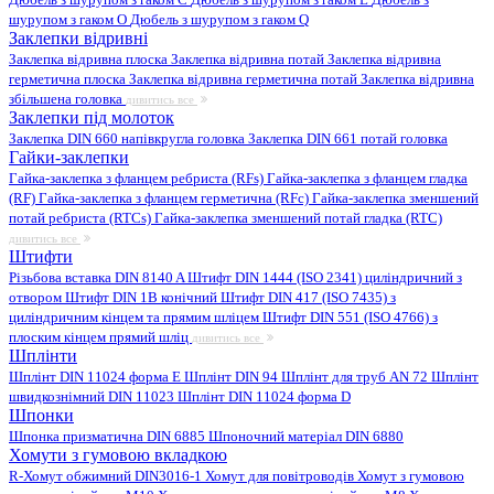
шурупом з гаком O
Дюбель з шурупом з гаком Q
Заклепки відривні
Заклепка відривна плоска
Заклепка відривна потай
Заклепка відривна
герметична плоска
Заклепка відривна герметична потай
Заклепка відривна
збільшена головка
дивитись все
Заклепки під молоток
Заклепка DIN 660 напівкругла головка
Заклепка DIN 661 потай головка
Гайки-заклепки
Гайка-заклепка з фланцем ребриста (RFs)
Гайка-заклепка з фланцем гладка
(RF)
Гайка-заклепка з фланцем герметична (RFc)
Гайка-заклепка зменшений
потай ребриста (RTCs)
Гайка-заклепка зменшений потай гладка (RTC)
дивитись все
Штифти
Різьбова вставка DIN 8140 A
Штифт DIN 1444 (ISO 2341) циліндричний з
отвором
Штифт DIN 1B конічний
Штифт DIN 417 (ISO 7435) з
циліндричним кінцем та прямим шліцем
Штифт DIN 551 (ISO 4766) з
плоским кінцем прямий шліц
дивитись все
Шплінти
Шплінт DIN 11024 форма E
Шплінт DIN 94
Шплінт для труб AN 72
Шплінт
швидкознімний DIN 11023
Шплінт DIN 11024 форма D
Шпонки
Шпонка призматична DIN 6885
Шпоночний матеріал DIN 6880
Хомути з гумовою вкладкою
R-Хомут обжимний DIN3016-1
Хомут для повітроводів
Хомут з гумовою