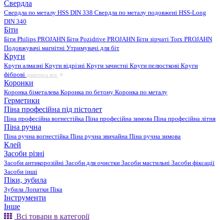
Свердла
Свердла по металу HSS DIN 338
Свердла по металу подовжені HSS-Long
DIN 340
Біти
Біти Philips PROJAHN
Біти Pozidrive PROJAHN
Біти зірчаті Torx PROJAHN
Подовжувачі магнітні
Утримувачі для біт
Круги
Круги алмазні
Круги відрізні
Круги зачистні
Круги пелюсткові
Круги
фіброві
дивитись все
Коронки
Коронка біметалева
Коронка по бетону
Коронка по металу
Герметики
Піна професійна під пістолет
Піна професійна вогнестійка
Піна професійна зимова
Піна професійна літня
Піна ручна
Піна ручна вогнестійка
Піна ручна звичайна
Піна ручна зимова
Клей
Засоби різні
Засоби антикорозійні
Засоби для очистки
Засоби мастильні
Засоби фіксації
Засоби інші
Піки, зубила
Зубила
Лопатки
Піка
Інструменти
Інше
Всі товари в категорії