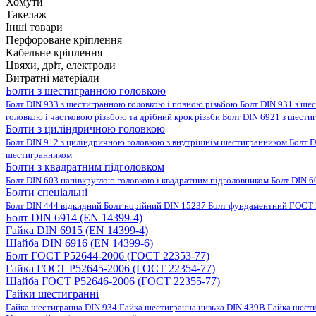
Хомути
Такелаж
Інші товари
Перфороване кріплення
Кабельне кріплення
Цвяхи, дріт, електроди
Витратні матеріали
Болти з шестигранною головкою
Болт DIN 933 з шестигранною головкою і повною різьбою
Болт DIN 931 з ше
головкою і частковою різьбою та дрібний крок різьби
Болт DIN 6921 з шести
Болти з циліндричною головкою
Болт DIN 912 з циліндричною головкою з внутрішнім шестигранником
Болт D
шестигранником
Болти з квадратним підголовком
Болт DIN 603 напівкруглою головкою і квадратним підголовником
Болт DIN 6
Болти спеціальні
Болт DIN 444 відкидний
Болт норійний DIN 15237
Болт фундаментний ГОСТ 
Болт DIN 6914 (EN 14399-4)
Гайка DIN 6915 (EN 14399-4)
Шайба DIN 6916 (EN 14399-6)
Болт ГОСТ Р52644-2006 (ГОСТ 22353-77)
Гайка ГОСТ Р52645-2006 (ГОСТ 22354-77)
Шайба ГОСТ Р52646-2006 (ГОСТ 22355-77)
Гайки шестигранні
Гайка шестигранна DIN 934
Гайка шестигранна низька DIN 439B
Гайка шест