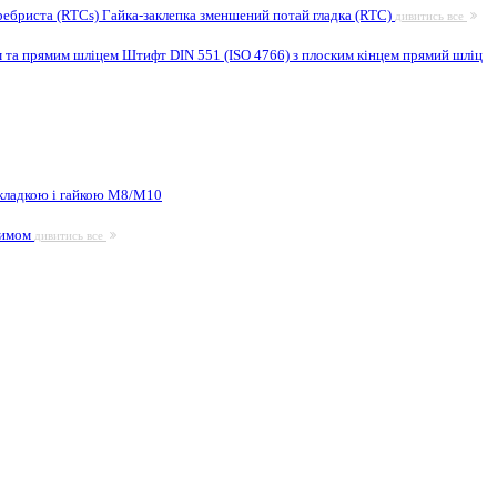
ребриста (RTCs)
Гайка-заклепка зменшений потай гладка (RTC)
дивитись все
м та прямим шліцем
Штифт DIN 551 (ISO 4766) з плоским кінцем прямий шліц
кладкою і гайкою М8/M10
жимом
дивитись все