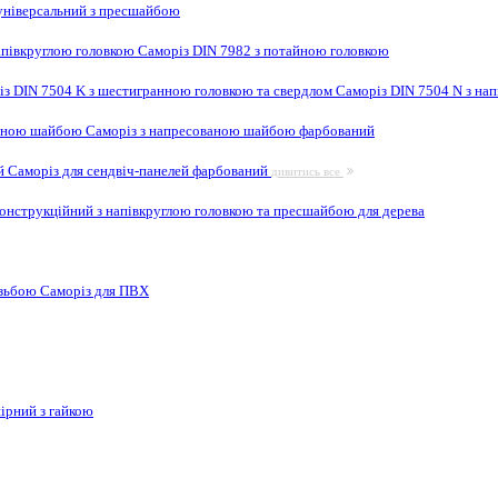
ніверсальний з пресшайбою
апівкруглою головкою
Саморіз DIN 7982 з потайною головкою
із DIN 7504 K з шестигранною головкою та свердлом
Саморіз DIN 7504 N з на
ваною шайбою
Саморіз з напресованою шайбою фарбований
ей
Саморіз для сендвіч-панелей фарбований
дивитись все
онструкційний з напівкруглою головкою та пресшайбою для дерева
ізьбою
Саморіз для ПВХ
ірний з гайкою