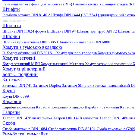
Гайка-заклепка з фланцем ребриста (RFs)
Гайка-заклепка з фланцем гладка (R
Штифти
Різьбова вставка DIN 8140 A
Штифт DIN 1444 (ISO 2341) циліндричний з отв
дивитись все
Шплінти
Шплінт DIN 11024 форма E
Шплінт DIN 94
Шплінт для труб AN 72
Шплінт ш
Шпонки
Шпонка призматична DIN 6885
Шпоночний матеріал DIN 6880
Хомути з гумовою вкладкою
R-Хомут обжимний DIN3016-1
Хомут для повітроводів
Хомут з гумовою вкл
Хомути затяжні
Хомут затяжний MINI
Хомут затяжний Метелик
Хомут затяжний посилений
Х
Хомут спрінклерний
Болт U-подібний
Затискачі
Затискач DIN 741
Затискач Duplex
Затискач Simplex
Затискач алюмінієвий D
Коуші
Коуш DIN 6899
Карабіни
Карабін пожежний
Карабін пожежний з гайкою
Карабін пружинний
Карабін
Талрепи
Талреп DIN 1478 вилка/вилка
Талреп DIN 1478 гак/петля
Талреп DIN 1480 ви
Скоби
Скоба монтажна DIN 1684
Скоба такелажна DIN 82101
Скоба такелажна G20
Рим-болти, рим-гайки