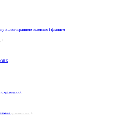
ну з шестигранною головкою і фланцем
е
 TORX
покрівельний
головка
дивитись все