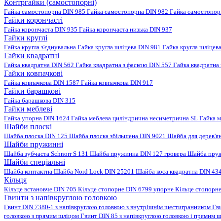
Контргайки (самостопорні)
Гайка самостопорна DIN 985
Гайка самостопорна DIN 982
Гайка самостопо
Гайки корончасті
Гайка корончаста DIN 935
Гайка корончаста низька DIN 937
Гайки круглі
Гайка кругла з'єднувальна
Гайка кругла шліцева DIN 981
Гайка кругла шліцев
Гайки квадратні
Гайка квадратна DIN 562
Гайка квадратна з фаскою DIN 557
Гайка квадратна
Гайки ковпачкові
Гайка ковпачкова DIN 1587
Гайка ковпачкова DIN 917
Гайки барашкові
Гайка барашкова DIN 315
Гайки меблеві
Гайка упорна DIN 1624
Гайка меблева циліндрична несиметрична SL
Гайка м
Шайби плоскі
Шайба плоска DIN 125
Шайба плоска збільшена DIN 9021
Шайба для дерев'я
Шайби пружинні
Шайба зубчаста Schnorr S 131
Шайба пружинна DIN 127 гровера
Шайба пруж
Шайби спеціальні
Шайба контактна
Шайба Nord Lock DIN 25201
Шайба коса квадратна DIN 43
Кільця
Кільце встановче DIN 705
Кільце стопорне DIN 6799 упорне
Кільце стопорн
Гвинти з напівкруглою головкою
Гвинт DIN 7380-1 з напівкруглою головкою з внутрішнім шестигранником
Гв
головкою з прямим шліцом
Гвинт DIN 85 з напівкруглою головкою і прямим 