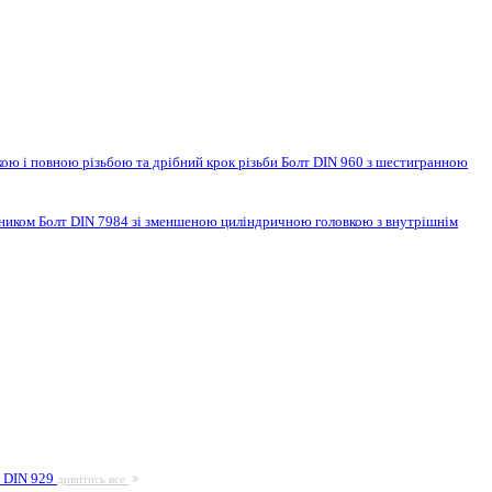
ою і повною різьбою та дрібний крок різьби
Болт DIN 960 з шестигранною
нником
Болт DIN 7984 зі зменшеною циліндричною головкою з внутрішнім
а DIN 929
дивитись все