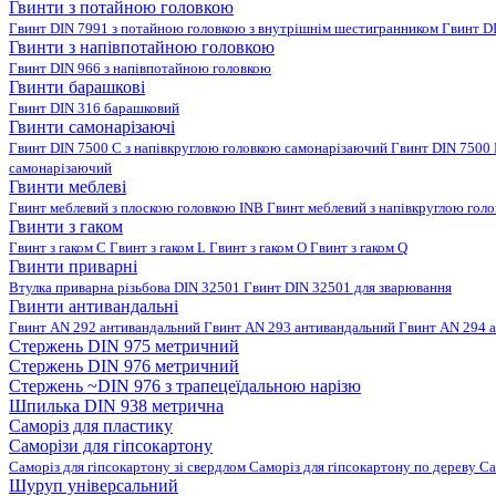
Гвинти з потайною головкою
Гвинт DIN 7991 з потайною головкою з внутрішнім шестигранником
Гвинт D
Гвинти з напівпотайною головкою
Гвинт DIN 966 з напівпотайною головкою
Гвинти барашкові
Гвинт DIN 316 барашковий
Гвинти самонарізаючі
Гвинт DIN 7500 C з напівкруглою головкою самонарізаючий
Гвинт DIN 7500
самонарізаючий
Гвинти меблеві
Гвинт меблевий з плоскою головкою INB
Гвинт меблевий з напівкруглою гол
Гвинти з гаком
Гвинт з гаком C
Гвинт з гаком L
Гвинт з гаком O
Гвинт з гаком Q
Гвинти приварні
Втулка приварна різьбова DIN 32501
Гвинт DIN 32501 для зварювання
Гвинти антивандальні
Гвинт AN 292 антивандальний
Гвинт AN 293 антивандальний
Гвинт AN 294 
Стержень DIN 975 метричний
Стержень DIN 976 метричний
Стержень ~DIN 976 з трапецеїдальною нарізю
Шпилька DIN 938 метрична
Саморіз для пластику
Саморізи для гіпсокартону
Саморіз для гіпсокартону зі свердлом
Саморіз для гіпсокартону по дереву
Са
Шуруп універсальний