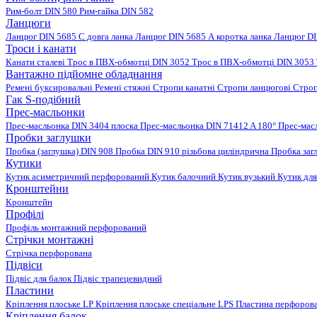
Рим-болт DIN 580
Рим-гайка DIN 582
Ланцюги
Ланцюг DIN 5685 C довга ланка
Ланцюг DIN 5685 А коротка ланка
Ланцюг DI
Троси і канати
Канати сталеві
Трос в ПВХ-обмотці DIN 3052
Трос в ПВХ-обмотці DIN 3053
Вантажно підйомне обладнання
Ремені буксировальні
Ремені стяжні
Стропи канатні
Стропи ланцюгові
Строп
Гак S-подібний
Прес-масльонки
Прес-масльонка DIN 3404 плоска
Прес-масльонка DIN 71412 A 180°
Прес-мас
Пробки заглушки
Пробка (заглушка) DIN 908
Пробка DIN 910 різьбова циліндрична
Пробка заг
Кутики
Кутик асиметричний перфорований
Кутик балочний
Кутик вузький
Кутик для
Кронштейни
Кронштейн
Профілі
Профіль монтажний перфорований
Стрічки монтажні
Стрічка перфорована
Підвіси
Підвіс для балок
Підвіс трапецевидний
Пластини
Кріплення плоське LP
Кріплення плоське спеціальне LPS
Пластина перфорова
Кріплення балок