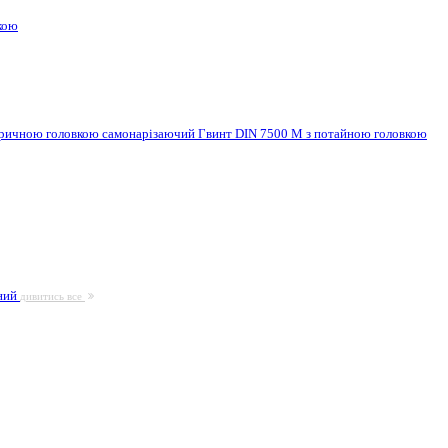
кою
ндричною головкою самонарізаючий
Гвинт DIN 7500 M з потайною головкою
ьний
дивитись все