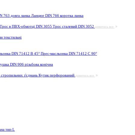
N 763 довга ланка
Ланцюг DIN 766 коротка ланка
Трос в ПВХ-обмотці DIN 3055
Трос сталевий DIN 3052
дивитись все
и текстильні
льонка DIN 71412 B 45°
Прес-масльонка DIN 71412 C 90°
лушка DIN 906 різьбова конічна
 стропильних з'єднань
Кутик перфорований
дивитись все
на тип L