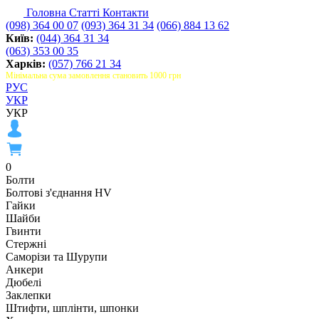
Головна
Статті
Контакти
(098) 364 00 07
(093) 364 31 34
(066) 884 13 62
Київ:
(044) 364 31 34
(063) 353 00 35
Харків:
(057) 766 21 34
Мінімальна сума замовлення становить 1000 грн
РУС
УКР
УКР
0
Болти
Болтові з'єднання HV
Гайки
Шайби
Гвинти
Стержні
Саморізи та Шурупи
Анкери
Дюбелі
Заклепки
Штифти, шплінти, шпонки