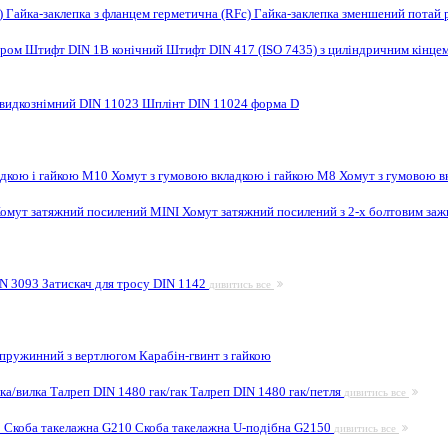
F)
Гайка-заклепка з фланцем герметична (RFc)
Гайка-заклепка зменшений потай 
ором
Штифт DIN 1B конічний
Штифт DIN 417 (ISO 7435) з циліндричним кінце
видкознімний DIN 11023
Шплінт DIN 11024 форма D
адкою і гайкою M10
Хомут з гумовою вкладкою і гайкою M8
Хомут з гумовою в
омут затяжний посилений MINI
Хомут затяжний посилений з 2-х болтовим за
IN 3093
Затискач для тросу DIN 1142
дивитись все
 пружинний з вертлюгом
Карабін-гвинт з гайкою
лка/вилка
Талреп DIN 1480 гак/гак
Талреп DIN 1480 гак/петля
дивитись все
9
Скоба такелажна G210
Скоба такелажна U-подібна G2150
дивитись все