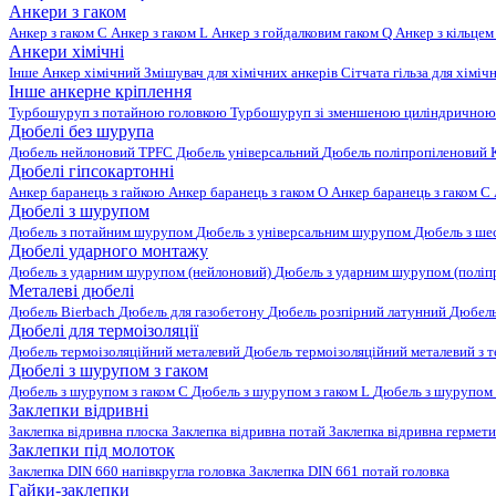
Анкери з гаком
Анкер з гаком C
Анкер з гаком L
Анкер з гойдалковим гаком Q
Анкер з кільцем
Анкери хімічні
Інше
Анкер хімічний
Змішувач для хімічних анкерів
Сітчата гільза для хіміч
Інше анкерне кріплення
Турбошуруп з потайною головкою
Турбошуруп зі зменшеною циліндричною
Дюбелі без шурупа
Дюбель нейлоновий
TPFC Дюбель універсальний
Дюбель поліпропіленовий
Дюбелі гіпсокартонні
Анкер баранець з гайкою
Анкер баранець з гаком O
Анкер баранець з гаком С
Дюбелі з шурупом
Дюбель з потайним шурупом
Дюбель з універсальним шурупом
Дюбель з ш
Дюбелі ударного монтажу
Дюбель з ударним шурупом (нейлоновий)
Дюбель з ударним шурупом (поліп
Металеві дюбелі
Дюбель Bierbach
Дюбель для газобетону
Дюбель розпірний латунний
Дюбель
Дюбелі для термоізоляції
Дюбель термоізоляційний металевий
Дюбель термоізоляційний металевий з
Дюбелі з шурупом з гаком
Дюбель з шурупом з гаком C
Дюбель з шурупом з гаком L
Дюбель з шурупом 
Заклепки відривні
Заклепка відривна плоска
Заклепка відривна потай
Заклепка відривна гермет
Заклепки під молоток
Заклепка DIN 660 напівкругла головка
Заклепка DIN 661 потай головка
Гайки-заклепки