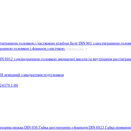
стигранною головкою і частковою різьбою
Болт DIN 961 з шестигранною головк
гранною головкою і фланцем з насічкою
дивитись все
IN 6912 з циліндричною головкою зменшеної висоти та внутрішнім шестигра
08 лемішний з квадратним підголовком
24379.1-80
игранна низька DIN 936
Гайка шестигранна з фланцем DIN 6923
Гайка приварн