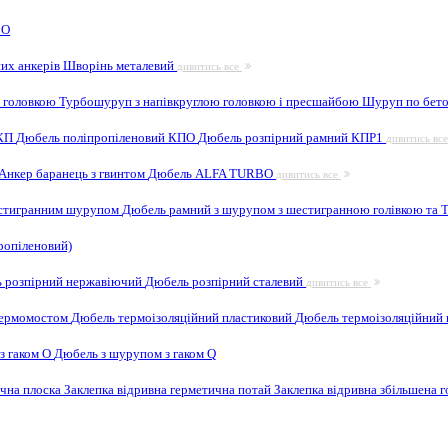
 O
них анкерів
Шворінь металевий
дивитись все
 головкою
Турбошуруп з напівкруглою головкою і пресшайбою
Шуруп по бето
 КП
Дюбель поліпропіленовий КПО
Дюбель розпірний рамний КПР1
дивитись вс
Анкер баранець з гвинтом
Дюбель ALFA TURBO
дивитись все
естигранним шурупом
Дюбель рамний з шурупом з шестигранною голівкою та
ропіленовий)
 розпірний нержавіючий
Дюбель розпірний сталевий
дивитись все
 термомостом
Дюбель термоізоляційний пластиковий
Дюбель термоізоляційний 
з гаком O
Дюбель з шурупом з гаком Q
ична плоска
Заклепка відривна герметична потай
Заклепка відривна збільшена 