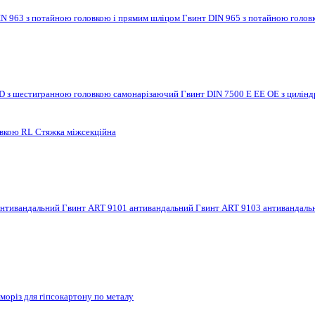
IN 963 з потайною головкою і прямим шліцом
Гвинт DIN 965 з потайною голов
 D з шестигранною головкою самонарізаючий
Гвинт DIN 7500 E EE OE з цилі
овкою RL
Стяжка міжсекційна
антивандальний
Гвинт ART 9101 антивандальний
Гвинт ART 9103 антивандал
моріз для гіпсокартону по металу