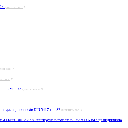
924
дивитись все
тись все
ись все
hnorr VS 132
дивитись все
шнє для підшипників DIN 5417 тип SP
дивитись все
иком
Гвинт DIN 7985 з напівкруглою головкою
Гвинт DIN 84 з циліндричною