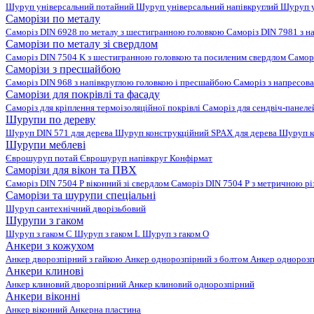
Шуруп універсальний потайний
Шуруп універсальний напівкруглий
Шуруп у
Саморізи по металу
Саморіз DIN 6928 по металу з шестигранною головкою
Саморіз DIN 7981 з н
Саморізи по металу зі свердлом
Саморіз DIN 7504 K з шестигранною головкою та посиленим свердлом
Самор
Саморізи з пресшайбою
Саморіз DIN 968 з напівкруглою головкою і пресшайбою
Саморіз з напресо
Саморізи для покрівлі та фасаду
Саморіз для кріплення термоізоляційної покрівлі
Саморіз для сендвіч-панел
Шурупи по дереву
Шуруп DIN 571 для дерева
Шуруп конструкційний SPAX для дерева
Шуруп к
Шурупи меблеві
Єврошуруп потай
Єврошуруп напівкруг
Конфірмат
Саморізи для вікон та ПВХ
Саморіз DIN 7504 P віконний зі свердлом
Саморіз DIN 7504 P з метричною р
Саморізи та шурупи спеціальні
Шуруп сантехнічний дворізьбовий
Шурупи з гаком
Шуруп з гаком C
Шуруп з гаком L
Шуруп з гаком O
Анкери з кожухом
Анкер дворозпірний з гайкою
Анкер однорозпірний з болтом
Анкер однорозп
Анкери клинові
Анкер клиновий дворозпірний
Анкер клиновий однорозпірний
Анкери віконні
Анкер віконний
Анкерна пластина