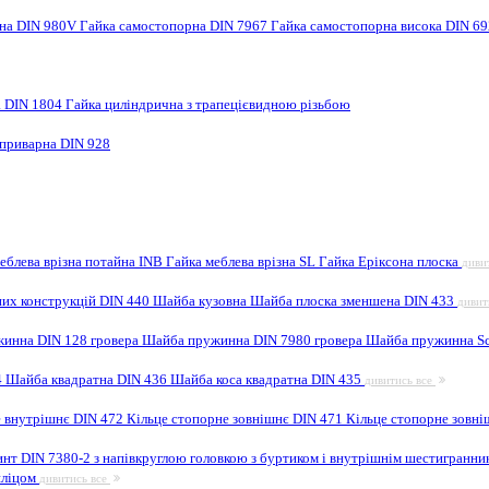
рна DIN 980V
Гайка самостопорна DIN 7967
Гайка самостопорна висока DIN 6
а DIN 1804
Гайка циліндрична з трапецієвидною різьбою
 приварна DIN 928
еблева врізна потайна INB
Гайка меблева врізна SL
Гайка Еріксона плоска
диви
них конструкцій DIN 440
Шайба кузовна
Шайба плоска зменшена DIN 433
дивит
инна DIN 128 гровера
Шайба пружинна DIN 7980 гровера
Шайба пружинна Sc
4
Шайба квадратна DIN 436
Шайба коса квадратна DIN 435
дивитись все
е внутрішнє DIN 472
Кільце стопорне зовнішнє DIN 471
Кільце стопорне зовні
инт DIN 7380-2 з напівкруглою головкою з буртиком і внутрішнім шестигранн
шліцом
дивитись все