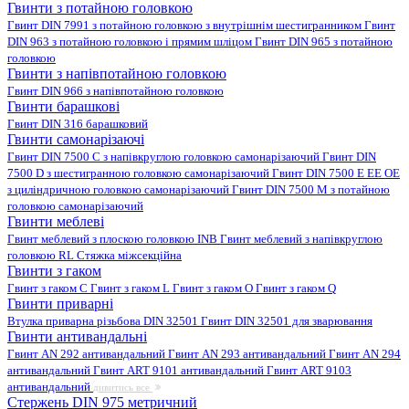
Гвинти з потайною головкою
Гвинт DIN 7991 з потайною головкою з внутрішнім шестигранником
Гвинт
DIN 963 з потайною головкою і прямим шліцом
Гвинт DIN 965 з потайною
головкою
Гвинти з напівпотайною головкою
Гвинт DIN 966 з напівпотайною головкою
Гвинти барашкові
Гвинт DIN 316 барашковий
Гвинти самонарізаючі
Гвинт DIN 7500 C з напівкруглою головкою самонарізаючий
Гвинт DIN
7500 D з шестигранною головкою самонарізаючий
Гвинт DIN 7500 E EE OE
з циліндричною головкою самонарізаючий
Гвинт DIN 7500 M з потайною
головкою самонарізаючий
Гвинти меблеві
Гвинт меблевий з плоскою головкою INB
Гвинт меблевий з напівкруглою
головкою RL
Стяжка міжсекційна
Гвинти з гаком
Гвинт з гаком C
Гвинт з гаком L
Гвинт з гаком O
Гвинт з гаком Q
Гвинти приварні
Втулка приварна різьбова DIN 32501
Гвинт DIN 32501 для зварювання
Гвинти антивандальні
Гвинт AN 292 антивандальний
Гвинт AN 293 антивандальний
Гвинт AN 294
антивандальний
Гвинт ART 9101 антивандальний
Гвинт ART 9103
антивандальний
дивитись все
Стержень DIN 975 метричний