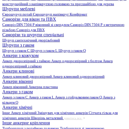
конструкційний з напівкруглою головкою та пресшайбою для дерева
Шурупи меблеві
Єврошуруп потай
Єврошуруп напівкруг
Конфірмат
Саморізи для вікон та ПВХ
Саморіз DIN 7504 P віконний зі свердлом
Саморіз DIN 7504 P з метричною
різьбою
Саморіз для ПВХ
Саморізи та шурупи спеціальні
Шуруп сантехнічний дворізьбовий
Шурупи з гаком
Шуруп з гаком C
Шуруп з гаком L
Шуруп з гаком O
Анкери з кожухом
Анкер дворозпірний з гайкою
Анкер однорозпірний з болтом
Анкер
однорозпірний з гайкою
Анкери клинові
Анкер клиновий дворозпірний
Анкер клиновий однорозпірний
Анкери віконні
Анкер віконний
Анкерна пластина
Анкери з гаком
Анкер з гаком C
Анкер з гаком L
Анкер з гойдалковим гаком Q
Анкер з
кільцем O
Анкери хімічні
Інше
Анкер хімічний
Змішувач для хімічних анкерів
Сітчата гільза для
хімічних анкерів
Шворінь металевий
дивитись все
Інше анкерне кріплення
Турбошуруп з потайною головкою
Турбошуруп зі зменшеною