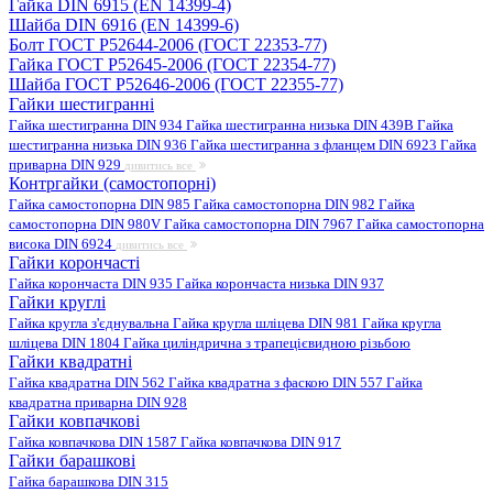
Гайка DIN 6915 (EN 14399-4)
Шайба DIN 6916 (EN 14399-6)
Болт ГОСТ Р52644-2006 (ГОСТ 22353-77)
Гайка ГОСТ Р52645-2006 (ГОСТ 22354-77)
Шайба ГОСТ Р52646-2006 (ГОСТ 22355-77)
Гайки шестигранні
Гайка шестигранна DIN 934
Гайка шестигранна низька DIN 439B
Гайка
шестигранна низька DIN 936
Гайка шестигранна з фланцем DIN 6923
Гайка
приварна DIN 929
дивитись все
Контргайки (самостопорні)
Гайка самостопорна DIN 985
Гайка самостопорна DIN 982
Гайка
самостопорна DIN 980V
Гайка самостопорна DIN 7967
Гайка самостопорна
висока DIN 6924
дивитись все
Гайки корончасті
Гайка корончаста DIN 935
Гайка корончаста низька DIN 937
Гайки круглі
Гайка кругла з'єднувальна
Гайка кругла шліцева DIN 981
Гайка кругла
шліцева DIN 1804
Гайка циліндрична з трапецієвидною різьбою
Гайки квадратні
Гайка квадратна DIN 562
Гайка квадратна з фаскою DIN 557
Гайка
квадратна приварна DIN 928
Гайки ковпачкові
Гайка ковпачкова DIN 1587
Гайка ковпачкова DIN 917
Гайки барашкові
Гайка барашкова DIN 315