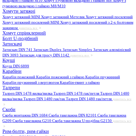
вкладкою і гайкою M10
Хомут з гумовою вкладкою і гайкою M8
Хомут з
гумовою вкладкою і гайкою М8/M10
Хомути затяжні
Хомут затяжний MINI
Хомут затяжний Метелик
Хомут затяжний посилений
Хомут затяжний посилений MINI
Хомут затяжний посилений з 2-х болтовим
зажимом
дивитись все
Хомут спрінклерний
Болт U-подібний
Затискачі
Затискач DIN 741
Затискач Duplex
Затискач Simplex
Затискач алюмінієвий
DIN 3093
Затискач для тросу DIN 1142
дивитись все
Коуші
Коуш DIN 6899
Карабіни
Карабін пожежний
Карабін пожежний з гайкою
Карабін пружинний
Карабін пружинний з вертлюгом
Карабін-гвинт з гайкою
Талрепи
Талреп DIN 1478 вилка/вилка
Талреп DIN 1478 гак/петля
Талреп DIN 1480
вилка/вилка
Талреп DIN 1480 гак/гак
Талреп DIN 1480 гак/петля
дивитись все
Скоби
Скоба монтажна DIN 1684
Скоба такелажна DIN 82101
Скоба такелажна
G209
Скоба такелажна G210
Скоба такелажна U-подібна G2150
дивитись все
Рим-болти, рим-гайки