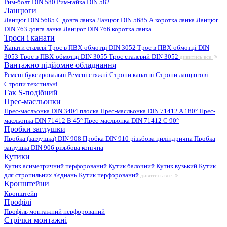
Рим-болт DIN 580
Рим-гайка DIN 582
Ланцюги
Ланцюг DIN 5685 C довга ланка
Ланцюг DIN 5685 А коротка ланка
Ланцюг
DIN 763 довга ланка
Ланцюг DIN 766 коротка ланка
Троси і канати
Канати сталеві
Трос в ПВХ-обмотці DIN 3052
Трос в ПВХ-обмотці DIN
3053
Трос в ПВХ-обмотці DIN 3055
Трос сталевий DIN 3052
дивитись все
Вантажно підйомне обладнання
Ремені буксировальні
Ремені стяжні
Стропи канатні
Стропи ланцюгові
Стропи текстильні
Гак S-подібний
Прес-масльонки
Прес-масльонка DIN 3404 плоска
Прес-масльонка DIN 71412 A 180°
Прес-
масльонка DIN 71412 B 45°
Прес-масльонка DIN 71412 C 90°
Пробки заглушки
Пробка (заглушка) DIN 908
Пробка DIN 910 різьбова циліндрична
Пробка
заглушка DIN 906 різьбова конічна
Кутики
Кутик асиметричний перфорований
Кутик балочний
Кутик вузький
Кутик
для стропильних з'єднань
Кутик перфорований
дивитись все
Кронштейни
Кронштейн
Профілі
Профіль монтажний перфорований
Стрічки монтажні