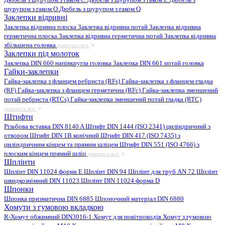
шурупом з гаком O
Дюбель з шурупом з гаком Q
Заклепки відривні
Заклепка відривна плоска
Заклепка відривна потай
Заклепка відривна
герметична плоска
Заклепка відривна герметична потай
Заклепка відривна
збільшена головка
дивитись все
Заклепки під молоток
Заклепка DIN 660 напівкругла головка
Заклепка DIN 661 потай головка
Гайки-заклепки
Гайка-заклепка з фланцем ребриста (RFs)
Гайка-заклепка з фланцем гладка
(RF)
Гайка-заклепка з фланцем герметична (RFc)
Гайка-заклепка зменшений
потай ребриста (RTCs)
Гайка-заклепка зменшений потай гладка (RTC)
дивитись все
Штифти
Різьбова вставка DIN 8140 A
Штифт DIN 1444 (ISO 2341) циліндричний з
отвором
Штифт DIN 1B конічний
Штифт DIN 417 (ISO 7435) з
циліндричним кінцем та прямим шліцем
Штифт DIN 551 (ISO 4766) з
плоским кінцем прямий шліц
дивитись все
Шплінти
Шплінт DIN 11024 форма E
Шплінт DIN 94
Шплінт для труб AN 72
Шплінт
швидкознімний DIN 11023
Шплінт DIN 11024 форма D
Шпонки
Шпонка призматична DIN 6885
Шпоночний матеріал DIN 6880
Хомути з гумовою вкладкою
R-Хомут обжимний DIN3016-1
Хомут для повітроводів
Хомут з гумовою