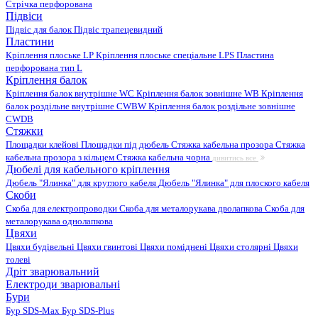
Стрічка перфорована
Підвіси
Підвіс для балок
Підвіс трапецевидний
Пластини
Кріплення плоське LP
Кріплення плоське спеціальне LPS
Пластина
перфорована тип L
Кріплення балок
Кріплення балок внутрішне WC
Кріплення балок зовнішне WB
Кріплення
балок роздільне внутрішне CWBW
Кріплення балок роздільне зовнішне
CWDB
Стяжки
Площадки клейові
Площадки під дюбель
Стяжка кабельна прозора
Стяжка
кабельна прозора з кільцем
Стяжка кабельна чорна
дивитись все
Дюбелі для кабельного кріплення
Дюбель "Ялинка" для круглого кабеля
Дюбель "Ялинка" для плоского кабеля
Скоби
Скоба для електропроводки
Скоба для металорукава дволапкова
Скоба для
металорукава однолапкова
Цвяхи
Цвяхи будівельні
Цвяхи гвинтові
Цвяхи поміднені
Цвяхи столярні
Цвяхи
толеві
Дріт зварювальний
Електроди зварювальні
Бури
Бур SDS-Max
Бур SDS-Plus