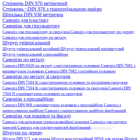
Стержень DIN 976 метричний
Стержень ~DIN 976 з трапецеїдальною нарізю
Шпилька DIN 938 метрична
Саморіз для пластику
Саморізи для гіпсокартону
Саморіз для гіпсокартону зі свердлом
Саморіз для гіпсокартону по дереву
Саморіз для гіпсокартону по металу
Шуруп універсальний
Шуруп універсальний потайний
Шуруп універсальний напівкруглий
Шуруп універсальний з пресшайбою
Саморізи по металу
Саморіз DIN 6928 по металу з шестигранною головкою
Саморіз DIN 7981 з
напівкруглою головкою
Саморіз DIN 7982 з потайною головкою
Саморізи по металу зі свердлом
Саморіз DIN 7504 K з шестигранною головкою та посиленим свердлом
Саморіз DIN 7504 K з шестигранною головкою та свердлом
Саморіз DIN
7504 N з напівкруглою головкою та свердлом
Саморізи з пресшайбою
Саморіз DIN 968 з напівкруглою головкою і пресшайбою
Саморіз з
напресованою шайбою
Саморіз з напресованою шайбою фарбований
Саморізи для покрівлі та фасаду
Саморіз для кріплення термоізоляційної покрівлі
Саморіз для сендвіч-
панелей
Саморіз для сендвіч-панелей фарбований
дивитись все
Шурупи по дереву
Шуруп DIN 571 для дерева
Шуруп конструкційний SPAX для дерева
Шуруп