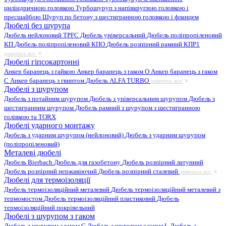
циліндричною головкою
Турбошуруп з напівкруглою головкою і
пресшайбою
Шуруп по бетону з шестигранною головкою і фланцем
Дюбелі без шурупа
Дюбель нейлоновий
TPFC Дюбель універсальний
Дюбель поліпропіленовий
КП
Дюбель поліпропіленовий КПО
Дюбель розпірний рамний КПР1
дивитись все
Дюбелі гіпсокартонні
Анкер баранець з гайкою
Анкер баранець з гаком O
Анкер баранець з гаком
С
Анкер баранець з гвинтом
Дюбель ALFA TURBO
дивитись все
Дюбелі з шурупом
Дюбель з потайним шурупом
Дюбель з універсальним шурупом
Дюбель з
шестигранним шурупом
Дюбель рамний з шурупом з шестигранною
голівкою та TORX
Дюбелі ударного монтажу
Дюбель з ударним шурупом (нейлоновий)
Дюбель з ударним шурупом
(поліпропіленовий)
Металеві дюбелі
Дюбель Bierbach
Дюбель для газобетону
Дюбель розпірний латунний
Дюбель розпірний нержавіючий
Дюбель розпірний сталевий
дивитись все
Дюбелі для термоізоляції
Дюбель термоізоляційний металевий
Дюбель термоізоляційний металевий з
термомостом
Дюбель термоізоляційний пластиковий
Дюбель
термоізоляційний покрівельний
Дюбелі з шурупом з гаком
Дюбель з шурупом з гаком C
Дюбель з шурупом з гаком L
Дюбель з