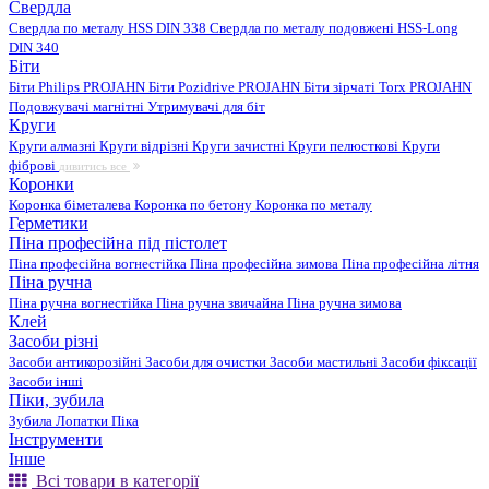
Свердла
Свердла по металу HSS DIN 338
Свердла по металу подовжені HSS-Long
DIN 340
Біти
Біти Philips PROJAHN
Біти Pozidrive PROJAHN
Біти зірчаті Torx PROJAHN
Подовжувачі магнітні
Утримувачі для біт
Круги
Круги алмазні
Круги відрізні
Круги зачистні
Круги пелюсткові
Круги
фіброві
дивитись все
Коронки
Коронка біметалева
Коронка по бетону
Коронка по металу
Герметики
Піна професійна під пістолет
Піна професійна вогнестійка
Піна професійна зимова
Піна професійна літня
Піна ручна
Піна ручна вогнестійка
Піна ручна звичайна
Піна ручна зимова
Клей
Засоби різні
Засоби антикорозійні
Засоби для очистки
Засоби мастильні
Засоби фіксації
Засоби інші
Піки, зубила
Зубила
Лопатки
Піка
Інструменти
Інше
Всі товари в категорії