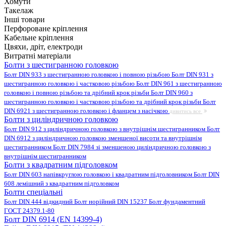
Хомути
Такелаж
Інші товари
Перфороване кріплення
Кабельне кріплення
Цвяхи, дріт, електроди
Витратні матеріали
Болти з шестигранною головкою
Болт DIN 933 з шестигранною головкою і повною різьбою
Болт DIN 931 з
шестигранною головкою і частковою різьбою
Болт DIN 961 з шестигранною
головкою і повною різьбою та дрібний крок різьби
Болт DIN 960 з
шестигранною головкою і частковою різьбою та дрібний крок різьби
Болт
DIN 6921 з шестигранною головкою і фланцем з насічкою
дивитись все
Болти з циліндричною головкою
Болт DIN 912 з циліндричною головкою з внутрішнім шестигранником
Болт
DIN 6912 з циліндричною головкою зменшеної висоти та внутрішнім
шестигранником
Болт DIN 7984 зі зменшеною циліндричною головкою з
внутрішнім шестигранником
Болти з квадратним підголовком
Болт DIN 603 напівкруглою головкою і квадратним підголовником
Болт DIN
608 лемішний з квадратним підголовком
Болти спеціальні
Болт DIN 444 відкидний
Болт норійний DIN 15237
Болт фундаментний
ГОСТ 24379.1-80
Болт DIN 6914 (EN 14399-4)