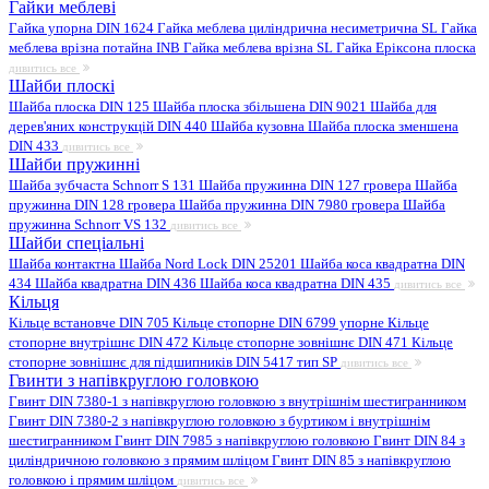
Гайки меблеві
Гайка упорна DIN 1624
Гайка меблева циліндрична несиметрична SL
Гайка
меблева врізна потайна INB
Гайка меблева врізна SL
Гайка Еріксона плоска
дивитись все
Шайби плоскі
Шайба плоска DIN 125
Шайба плоска збільшена DIN 9021
Шайба для
дерев'яних конструкцій DIN 440
Шайба кузовна
Шайба плоска зменшена
DIN 433
дивитись все
Шайби пружинні
Шайба зубчаста Schnorr S 131
Шайба пружинна DIN 127 гровера
Шайба
пружинна DIN 128 гровера
Шайба пружинна DIN 7980 гровера
Шайба
пружинна Schnorr VS 132
дивитись все
Шайби спеціальні
Шайба контактна
Шайба Nord Lock DIN 25201
Шайба коса квадратна DIN
434
Шайба квадратна DIN 436
Шайба коса квадратна DIN 435
дивитись все
Кільця
Кільце встановче DIN 705
Кільце стопорне DIN 6799 упорне
Кільце
стопорне внутрішнє DIN 472
Кільце стопорне зовнішнє DIN 471
Кільце
стопорне зовнішнє для підшипників DIN 5417 тип SP
дивитись все
Гвинти з напівкруглою головкою
Гвинт DIN 7380-1 з напівкруглою головкою з внутрішнім шестигранником
Гвинт DIN 7380-2 з напівкруглою головкою з буртиком і внутрішнім
шестигранником
Гвинт DIN 7985 з напівкруглою головкою
Гвинт DIN 84 з
циліндричною головкою з прямим шліцом
Гвинт DIN 85 з напівкруглою
головкою і прямим шліцом
дивитись все