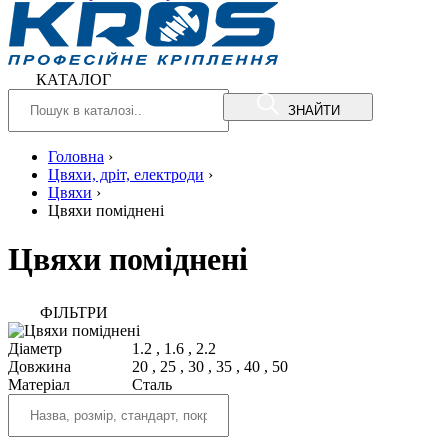
КАТАЛОГ
ЗНАЙТИ
Головна
›
Цвяхи, дріт, електроди
›
Цвяхи
›
Цвяхи поміднені
Цвяхи поміднені
ФIЛЬТРИ
Діаметр
1.2
,
1.6
,
2.2
Довжина
20
,
25
,
30
,
35
,
40
,
50
Матеріал
Сталь