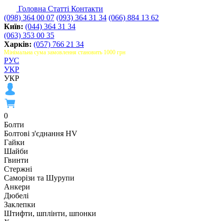
Головна
Статті
Контакти
(098) 364 00 07
(093) 364 31 34
(066) 884 13 62
Київ:
(044) 364 31 34
(063) 353 00 35
Харків:
(057) 766 21 34
Мінімальна сума замовлення становить 1000 грн
РУС
УКР
УКР
0
Болти
Болтові з'єднання HV
Гайки
Шайби
Гвинти
Стержні
Саморізи та Шурупи
Анкери
Дюбелі
Заклепки
Штифти, шплінти, шпонки