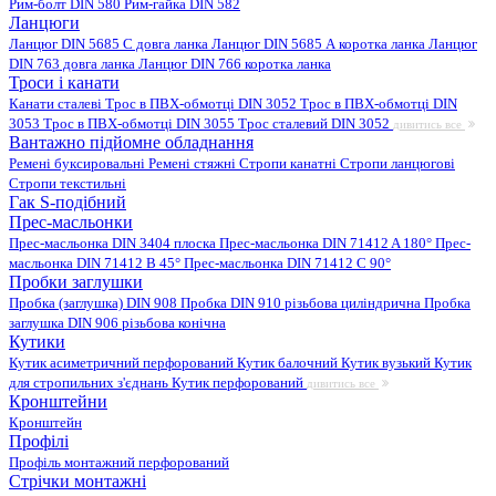
Рим-болт DIN 580
Рим-гайка DIN 582
Ланцюги
Ланцюг DIN 5685 C довга ланка
Ланцюг DIN 5685 А коротка ланка
Ланцюг
DIN 763 довга ланка
Ланцюг DIN 766 коротка ланка
Троси і канати
Канати сталеві
Трос в ПВХ-обмотці DIN 3052
Трос в ПВХ-обмотці DIN
3053
Трос в ПВХ-обмотці DIN 3055
Трос сталевий DIN 3052
дивитись все
Вантажно підйомне обладнання
Ремені буксировальні
Ремені стяжні
Стропи канатні
Стропи ланцюгові
Стропи текстильні
Гак S-подібний
Прес-масльонки
Прес-масльонка DIN 3404 плоска
Прес-масльонка DIN 71412 A 180°
Прес-
масльонка DIN 71412 B 45°
Прес-масльонка DIN 71412 C 90°
Пробки заглушки
Пробка (заглушка) DIN 908
Пробка DIN 910 різьбова циліндрична
Пробка
заглушка DIN 906 різьбова конічна
Кутики
Кутик асиметричний перфорований
Кутик балочний
Кутик вузький
Кутик
для стропильних з'єднань
Кутик перфорований
дивитись все
Кронштейни
Кронштейн
Профілі
Профіль монтажний перфорований
Стрічки монтажні