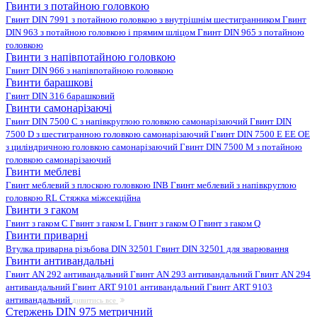
Гвинти з потайною головкою
Гвинт DIN 7991 з потайною головкою з внутрішнім шестигранником
Гвинт
DIN 963 з потайною головкою і прямим шліцом
Гвинт DIN 965 з потайною
головкою
Гвинти з напівпотайною головкою
Гвинт DIN 966 з напівпотайною головкою
Гвинти барашкові
Гвинт DIN 316 барашковий
Гвинти самонарізаючі
Гвинт DIN 7500 C з напівкруглою головкою самонарізаючий
Гвинт DIN
7500 D з шестигранною головкою самонарізаючий
Гвинт DIN 7500 E EE OE
з циліндричною головкою самонарізаючий
Гвинт DIN 7500 M з потайною
головкою самонарізаючий
Гвинти меблеві
Гвинт меблевий з плоскою головкою INB
Гвинт меблевий з напівкруглою
головкою RL
Стяжка міжсекційна
Гвинти з гаком
Гвинт з гаком C
Гвинт з гаком L
Гвинт з гаком O
Гвинт з гаком Q
Гвинти приварні
Втулка приварна різьбова DIN 32501
Гвинт DIN 32501 для зварювання
Гвинти антивандальні
Гвинт AN 292 антивандальний
Гвинт AN 293 антивандальний
Гвинт AN 294
антивандальний
Гвинт ART 9101 антивандальний
Гвинт ART 9103
антивандальний
дивитись все
Стержень DIN 975 метричний