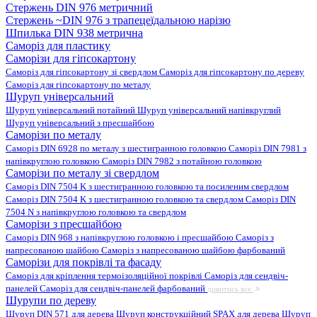
Стержень DIN 976 метричний
Стержень ~DIN 976 з трапецеїдальною нарізю
Шпилька DIN 938 метрична
Саморіз для пластику
Саморізи для гіпсокартону
Саморіз для гіпсокартону зі свердлом
Саморіз для гіпсокартону по дереву
Саморіз для гіпсокартону по металу
Шуруп універсальний
Шуруп універсальний потайний
Шуруп універсальний напівкруглий
Шуруп універсальний з пресшайбою
Саморізи по металу
Саморіз DIN 6928 по металу з шестигранною головкою
Саморіз DIN 7981 з
напівкруглою головкою
Саморіз DIN 7982 з потайною головкою
Саморізи по металу зі свердлом
Саморіз DIN 7504 K з шестигранною головкою та посиленим свердлом
Саморіз DIN 7504 K з шестигранною головкою та свердлом
Саморіз DIN
7504 N з напівкруглою головкою та свердлом
Саморізи з пресшайбою
Саморіз DIN 968 з напівкруглою головкою і пресшайбою
Саморіз з
напресованою шайбою
Саморіз з напресованою шайбою фарбований
Саморізи для покрівлі та фасаду
Саморіз для кріплення термоізоляційної покрівлі
Саморіз для сендвіч-
панелей
Саморіз для сендвіч-панелей фарбований
дивитись все
Шурупи по дереву
Шуруп DIN 571 для дерева
Шуруп конструкційний SPAX для дерева
Шуруп