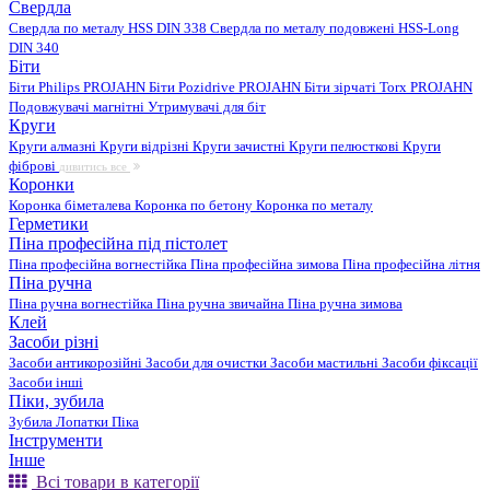
Свердла
Свердла по металу HSS DIN 338
Свердла по металу подовжені HSS-Long
DIN 340
Біти
Біти Philips PROJAHN
Біти Pozidrive PROJAHN
Біти зірчаті Torx PROJAHN
Подовжувачі магнітні
Утримувачі для біт
Круги
Круги алмазні
Круги відрізні
Круги зачистні
Круги пелюсткові
Круги
фіброві
дивитись все
Коронки
Коронка біметалева
Коронка по бетону
Коронка по металу
Герметики
Піна професійна під пістолет
Піна професійна вогнестійка
Піна професійна зимова
Піна професійна літня
Піна ручна
Піна ручна вогнестійка
Піна ручна звичайна
Піна ручна зимова
Клей
Засоби різні
Засоби антикорозійні
Засоби для очистки
Засоби мастильні
Засоби фіксації
Засоби інші
Піки, зубила
Зубила
Лопатки
Піка
Інструменти
Інше
Всі товари в категорії