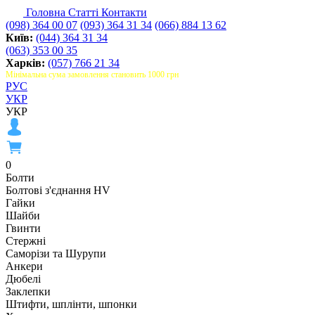
Головна
Статті
Контакти
(098) 364 00 07
(093) 364 31 34
(066) 884 13 62
Київ:
(044) 364 31 34
(063) 353 00 35
Харків:
(057) 766 21 34
Мінімальна сума замовлення становить 1000 грн
РУС
УКР
УКР
0
Болти
Болтові з'єднання HV
Гайки
Шайби
Гвинти
Стержні
Саморізи та Шурупи
Анкери
Дюбелі
Заклепки
Штифти, шплінти, шпонки