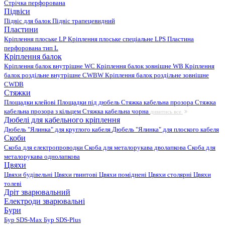
Стрічка перфорована
Підвіси
Підвіс для балок
Підвіс трапецевидний
Пластини
Кріплення плоське LP
Кріплення плоське спеціальне LPS
Пластина
перфорована тип L
Кріплення балок
Кріплення балок внутрішне WC
Кріплення балок зовнішне WB
Кріплення
балок роздільне внутрішне CWBW
Кріплення балок роздільне зовнішне
CWDB
Стяжки
Площадки клейові
Площадки під дюбель
Стяжка кабельна прозора
Стяжка
кабельна прозора з кільцем
Стяжка кабельна чорна
дивитись все
Дюбелі для кабельного кріплення
Дюбель "Ялинка" для круглого кабеля
Дюбель "Ялинка" для плоского кабеля
Скоби
Скоба для електропроводки
Скоба для металорукава дволапкова
Скоба для
металорукава однолапкова
Цвяхи
Цвяхи будівельні
Цвяхи гвинтові
Цвяхи поміднені
Цвяхи столярні
Цвяхи
толеві
Дріт зварювальний
Електроди зварювальні
Бури
Бур SDS-Max
Бур SDS-Plus