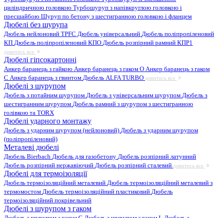
циліндричною головкою
Турбошуруп з напівкруглою головкою і
пресшайбою
Шуруп по бетону з шестигранною головкою і фланцем
Дюбелі без шурупа
Дюбель нейлоновий
TPFC Дюбель універсальний
Дюбель поліпропіленовий
КП
Дюбель поліпропіленовий КПО
Дюбель розпірний рамний КПР1
дивитись все
Дюбелі гіпсокартонні
Анкер баранець з гайкою
Анкер баранець з гаком O
Анкер баранець з гаком
С
Анкер баранець з гвинтом
Дюбель ALFA TURBO
дивитись все
Дюбелі з шурупом
Дюбель з потайним шурупом
Дюбель з універсальним шурупом
Дюбель з
шестигранним шурупом
Дюбель рамний з шурупом з шестигранною
голівкою та TORX
Дюбелі ударного монтажу
Дюбель з ударним шурупом (нейлоновий)
Дюбель з ударним шурупом
(поліпропіленовий)
Металеві дюбелі
Дюбель Bierbach
Дюбель для газобетону
Дюбель розпірний латунний
Дюбель розпірний нержавіючий
Дюбель розпірний сталевий
дивитись все
Дюбелі для термоізоляції
Дюбель термоізоляційний металевий
Дюбель термоізоляційний металевий з
термомостом
Дюбель термоізоляційний пластиковий
Дюбель
термоізоляційний покрівельний
Дюбелі з шурупом з гаком
Дюбель з шурупом з гаком C
Дюбель з шурупом з гаком L
Дюбель з