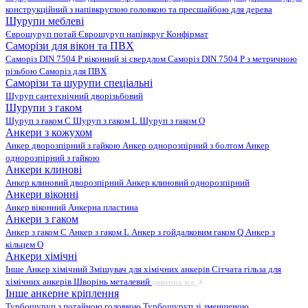
конструкційний з напівкруглою головкою та пресшайбою для дерева
Шурупи меблеві
Єврошуруп потай
Єврошуруп напівкруг
Конфірмат
Саморізи для вікон та ПВХ
Саморіз DIN 7504 P віконний зі свердлом
Саморіз DIN 7504 P з метричною
різьбою
Саморіз для ПВХ
Саморізи та шурупи спеціальні
Шуруп сантехнічний дворізьбовий
Шурупи з гаком
Шуруп з гаком C
Шуруп з гаком L
Шуруп з гаком O
Анкери з кожухом
Анкер дворозпірний з гайкою
Анкер однорозпірний з болтом
Анкер
однорозпірний з гайкою
Анкери клинові
Анкер клиновий дворозпірний
Анкер клиновий однорозпірний
Анкери віконні
Анкер віконний
Анкерна пластина
Анкери з гаком
Анкер з гаком C
Анкер з гаком L
Анкер з гойдалковим гаком Q
Анкер з
кільцем O
Анкери хімічні
Інше
Анкер хімічний
Змішувач для хімічних анкерів
Сітчата гільза для
хімічних анкерів
Шворінь металевий
дивитись все
Інше анкерне кріплення
Турбошуруп з потайною головкою
Турбошуруп зі зменшеною