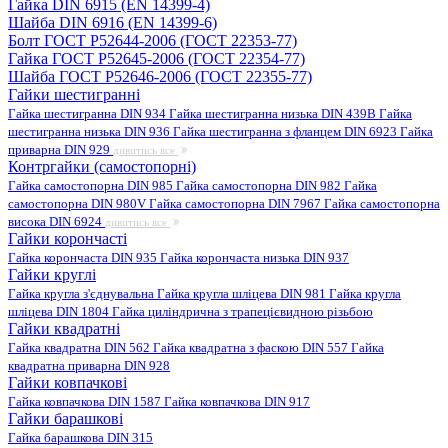
Гайка DIN 6915 (EN 14399-4)
Шайба DIN 6916 (EN 14399-6)
Болт ГОСТ Р52644-2006 (ГОСТ 22353-77)
Гайка ГОСТ Р52645-2006 (ГОСТ 22354-77)
Шайба ГОСТ Р52646-2006 (ГОСТ 22355-77)
Гайки шестигранні
Гайка шестигранна DIN 934
Гайка шестигранна низька DIN 439B
Гайка
шестигранна низька DIN 936
Гайка шестигранна з фланцем DIN 6923
Гайка
приварна DIN 929
дивитись все
Контргайки (самостопорні)
Гайка самостопорна DIN 985
Гайка самостопорна DIN 982
Гайка
самостопорна DIN 980V
Гайка самостопорна DIN 7967
Гайка самостопорна
висока DIN 6924
дивитись все
Гайки корончасті
Гайка корончаста DIN 935
Гайка корончаста низька DIN 937
Гайки круглі
Гайка кругла з'єднувальна
Гайка кругла шліцева DIN 981
Гайка кругла
шліцева DIN 1804
Гайка циліндрична з трапецієвидною різьбою
Гайки квадратні
Гайка квадратна DIN 562
Гайка квадратна з фаскою DIN 557
Гайка
квадратна приварна DIN 928
Гайки ковпачкові
Гайка ковпачкова DIN 1587
Гайка ковпачкова DIN 917
Гайки барашкові
Гайка барашкова DIN 315