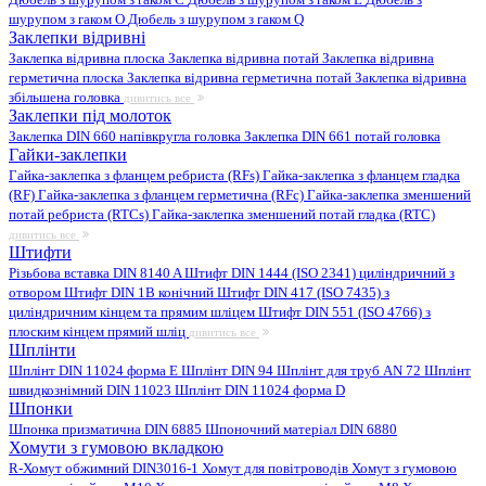
шурупом з гаком O
Дюбель з шурупом з гаком Q
Заклепки відривні
Заклепка відривна плоска
Заклепка відривна потай
Заклепка відривна
герметична плоска
Заклепка відривна герметична потай
Заклепка відривна
збільшена головка
дивитись все
Заклепки під молоток
Заклепка DIN 660 напівкругла головка
Заклепка DIN 661 потай головка
Гайки-заклепки
Гайка-заклепка з фланцем ребриста (RFs)
Гайка-заклепка з фланцем гладка
(RF)
Гайка-заклепка з фланцем герметична (RFc)
Гайка-заклепка зменшений
потай ребриста (RTCs)
Гайка-заклепка зменшений потай гладка (RTC)
дивитись все
Штифти
Різьбова вставка DIN 8140 A
Штифт DIN 1444 (ISO 2341) циліндричний з
отвором
Штифт DIN 1B конічний
Штифт DIN 417 (ISO 7435) з
циліндричним кінцем та прямим шліцем
Штифт DIN 551 (ISO 4766) з
плоским кінцем прямий шліц
дивитись все
Шплінти
Шплінт DIN 11024 форма E
Шплінт DIN 94
Шплінт для труб AN 72
Шплінт
швидкознімний DIN 11023
Шплінт DIN 11024 форма D
Шпонки
Шпонка призматична DIN 6885
Шпоночний матеріал DIN 6880
Хомути з гумовою вкладкою
R-Хомут обжимний DIN3016-1
Хомут для повітроводів
Хомут з гумовою