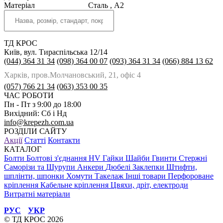
Матеріал
Сталь
,
A2
ТД КРОС
Київ, вул. Тираспільська 12/14
(044) 364 31 34
(098) 364 00 07
(093) 364 31 34
(066) 884 13 62
Харків, пров.Молчановський, 21, офіс 4
(057) 766 21 34
(063) 353 00 35
ЧАС РОБОТИ
Пн - Пт з 9:00 до 18:00
Вихідний: Сб і Нд
info@krepezh.com.ua
РОЗДІЛИ САЙТУ
Акції
Статті
Контакти
КАТАЛОГ
Болти
Болтові з'єднання HV
Гайки
Шайби
Гвинти
Стержні
Саморізи та Шурупи
Анкери
Дюбелі
Заклепки
Штифти,
шплінти, шпонки
Хомути
Такелаж
Інші товари
Перфороване
кріплення
Кабельне кріплення
Цвяхи, дріт, електроди
Витратні матеріали
РУС
УКР
© ТД КРОС 2026