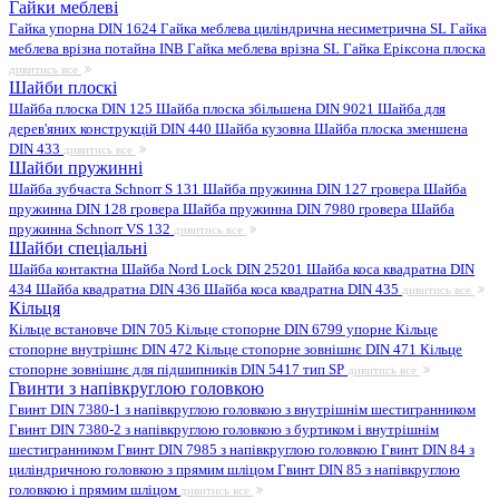
Гайки меблеві
Гайка упорна DIN 1624
Гайка меблева циліндрична несиметрична SL
Гайка
меблева врізна потайна INB
Гайка меблева врізна SL
Гайка Еріксона плоска
дивитись все
Шайби плоскі
Шайба плоска DIN 125
Шайба плоска збільшена DIN 9021
Шайба для
дерев'яних конструкцій DIN 440
Шайба кузовна
Шайба плоска зменшена
DIN 433
дивитись все
Шайби пружинні
Шайба зубчаста Schnorr S 131
Шайба пружинна DIN 127 гровера
Шайба
пружинна DIN 128 гровера
Шайба пружинна DIN 7980 гровера
Шайба
пружинна Schnorr VS 132
дивитись все
Шайби спеціальні
Шайба контактна
Шайба Nord Lock DIN 25201
Шайба коса квадратна DIN
434
Шайба квадратна DIN 436
Шайба коса квадратна DIN 435
дивитись все
Кільця
Кільце встановче DIN 705
Кільце стопорне DIN 6799 упорне
Кільце
стопорне внутрішнє DIN 472
Кільце стопорне зовнішнє DIN 471
Кільце
стопорне зовнішнє для підшипників DIN 5417 тип SP
дивитись все
Гвинти з напівкруглою головкою
Гвинт DIN 7380-1 з напівкруглою головкою з внутрішнім шестигранником
Гвинт DIN 7380-2 з напівкруглою головкою з буртиком і внутрішнім
шестигранником
Гвинт DIN 7985 з напівкруглою головкою
Гвинт DIN 84 з
циліндричною головкою з прямим шліцом
Гвинт DIN 85 з напівкруглою
головкою і прямим шліцом
дивитись все