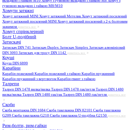
вкладкою і гайкою M10
Хомут з гумовою вкладкою і гайкою M8
Хомут з
гумовою вкладкою і гайкою М8/M10
Хомути затяжні
Хомут затяжний MINI
Хомут затяжний Метелик
Хомут затяжний посилений
Хомут затяжний посилений MINI
Хомут затяжний посилений з 2-х болтовим
зажимом
дивитись все
Хомут спрінклерний
Болт U-подібний
Затискачі
Затискач DIN 741
Затискач Duplex
Затискач Simplex
Затискач алюмінієвий
DIN 3093
Затискач для тросу DIN 1142
дивитись все
Коуші
Коуш DIN 6899
Карабіни
Карабін пожежний
Карабін пожежний з гайкою
Карабін пружинний
Карабін пружинний з вертлюгом
Карабін-гвинт з гайкою
Талрепи
Талреп DIN 1478 вилка/вилка
Талреп DIN 1478 гак/петля
Талреп DIN 1480
вилка/вилка
Талреп DIN 1480 гак/гак
Талреп DIN 1480 гак/петля
дивитись все
Скоби
Скоба монтажна DIN 1684
Скоба такелажна DIN 82101
Скоба такелажна
G209
Скоба такелажна G210
Скоба такелажна U-подібна G2150
дивитись все
Рим-болти, рим-гайки