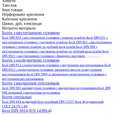
Хомути
Такелаж
Інші товари
Перфороване кріплення
Кабельне кріплення
Цвяхи, дріт, електроди
Витратні матеріали
Болти з шестигранною головкою
Болт DIN 933 з шестигранною головкою і повною різьбою
Болт DIN 931 з
шестигранною головкою і частковою різьбою
Болт DIN 961 з шестигранною
головкою і повною різьбою та дрібний крок різьби
Болт DIN 960 з
шестигранною головкою і частковою різьбою та дрібний крок різьби
Болт
DIN 6921 з шестигранною головкою і фланцем з насічкою
дивитись все
Болти з циліндричною головкою
Болт DIN 912 з циліндричною головкою з внутрішнім шестигранником
Болт
DIN 6912 з циліндричною головкою зменшеної висоти та внутрішнім
шестигранником
Болт DIN 7984 зі зменшеною циліндричною головкою з
внутрішнім шестигранником
Болти з квадратним підголовком
Болт DIN 603 напівкруглою головкою і квадратним підголовником
Болт DIN
608 лемішний з квадратним підголовком
Болти спеціальні
Болт DIN 444 відкидний
Болт норійний DIN 15237
Болт фундаментний
ГОСТ 24379.1-80
Болт DIN 6914 (EN 14399-4)