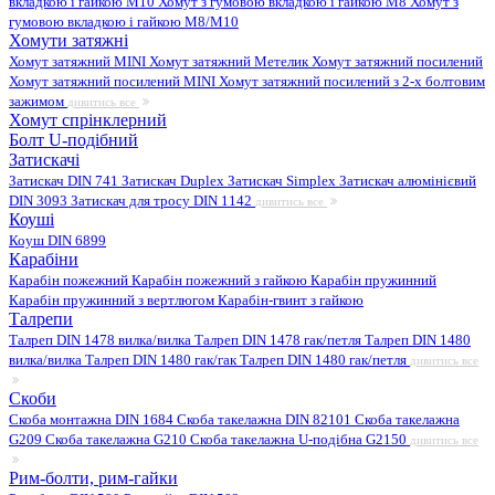
вкладкою і гайкою M10
Хомут з гумовою вкладкою і гайкою M8
Хомут з
гумовою вкладкою і гайкою М8/M10
Хомути затяжні
Хомут затяжний MINI
Хомут затяжний Метелик
Хомут затяжний посилений
Хомут затяжний посилений MINI
Хомут затяжний посилений з 2-х болтовим
зажимом
дивитись все
Хомут спрінклерний
Болт U-подібний
Затискачі
Затискач DIN 741
Затискач Duplex
Затискач Simplex
Затискач алюмінієвий
DIN 3093
Затискач для тросу DIN 1142
дивитись все
Коуші
Коуш DIN 6899
Карабіни
Карабін пожежний
Карабін пожежний з гайкою
Карабін пружинний
Карабін пружинний з вертлюгом
Карабін-гвинт з гайкою
Талрепи
Талреп DIN 1478 вилка/вилка
Талреп DIN 1478 гак/петля
Талреп DIN 1480
вилка/вилка
Талреп DIN 1480 гак/гак
Талреп DIN 1480 гак/петля
дивитись все
Скоби
Скоба монтажна DIN 1684
Скоба такелажна DIN 82101
Скоба такелажна
G209
Скоба такелажна G210
Скоба такелажна U-подібна G2150
дивитись все
Рим-болти, рим-гайки