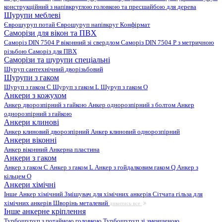
конструкційний з напівкруглою головкою та пресшайбою для дерева
Шурупи меблеві
Єврошуруп потай
Єврошуруп напівкруг
Конфірмат
Саморізи для вікон та ПВХ
Саморіз DIN 7504 P віконний зі свердлом
Саморіз DIN 7504 P з метричною
різьбою
Саморіз для ПВХ
Саморізи та шурупи спеціальні
Шуруп сантехнічний дворізьбовий
Шурупи з гаком
Шуруп з гаком C
Шуруп з гаком L
Шуруп з гаком O
Анкери з кожухом
Анкер дворозпірний з гайкою
Анкер однорозпірний з болтом
Анкер
однорозпірний з гайкою
Анкери клинові
Анкер клиновий дворозпірний
Анкер клиновий однорозпірний
Анкери віконні
Анкер віконний
Анкерна пластина
Анкери з гаком
Анкер з гаком C
Анкер з гаком L
Анкер з гойдалковим гаком Q
Анкер з
кільцем O
Анкери хімічні
Інше
Анкер хімічний
Змішувач для хімічних анкерів
Сітчата гільза для
хімічних анкерів
Шворінь металевий
дивитись все
Інше анкерне кріплення
Турбошуруп з потайною головкою
Турбошуруп зі зменшеною