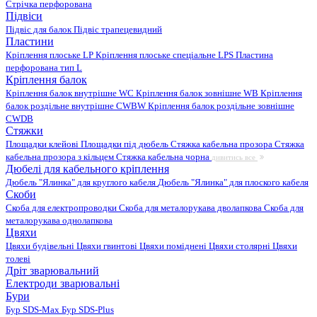
Стрічка перфорована
Підвіси
Підвіс для балок
Підвіс трапецевидний
Пластини
Кріплення плоське LP
Кріплення плоське спеціальне LPS
Пластина
перфорована тип L
Кріплення балок
Кріплення балок внутрішне WC
Кріплення балок зовнішне WB
Кріплення
балок роздільне внутрішне CWBW
Кріплення балок роздільне зовнішне
CWDB
Стяжки
Площадки клейові
Площадки під дюбель
Стяжка кабельна прозора
Стяжка
кабельна прозора з кільцем
Стяжка кабельна чорна
дивитись все
Дюбелі для кабельного кріплення
Дюбель "Ялинка" для круглого кабеля
Дюбель "Ялинка" для плоского кабеля
Скоби
Скоба для електропроводки
Скоба для металорукава дволапкова
Скоба для
металорукава однолапкова
Цвяхи
Цвяхи будівельні
Цвяхи гвинтові
Цвяхи поміднені
Цвяхи столярні
Цвяхи
толеві
Дріт зварювальний
Електроди зварювальні
Бури
Бур SDS-Max
Бур SDS-Plus