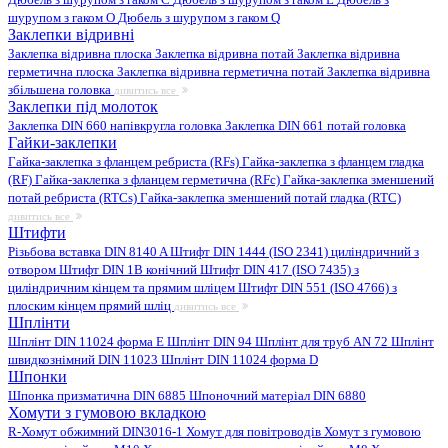
шурупом з гаком O
Дюбель з шурупом з гаком Q
Заклепки відривні
Заклепка відривна плоска
Заклепка відривна потай
Заклепка відривна
герметична плоска
Заклепка відривна герметична потай
Заклепка відривна
збільшена головка
дивитись все
Заклепки під молоток
Заклепка DIN 660 напівкругла головка
Заклепка DIN 661 потай головка
Гайки-заклепки
Гайка-заклепка з фланцем ребриста (RFs)
Гайка-заклепка з фланцем гладка
(RF)
Гайка-заклепка з фланцем герметична (RFc)
Гайка-заклепка зменшений
потай ребриста (RTCs)
Гайка-заклепка зменшений потай гладка (RTC)
дивитись все
Штифти
Різьбова вставка DIN 8140 A
Штифт DIN 1444 (ISO 2341) циліндричний з
отвором
Штифт DIN 1B конічний
Штифт DIN 417 (ISO 7435) з
циліндричним кінцем та прямим шліцем
Штифт DIN 551 (ISO 4766) з
плоским кінцем прямий шліц
дивитись все
Шплінти
Шплінт DIN 11024 форма E
Шплінт DIN 94
Шплінт для труб AN 72
Шплінт
швидкознімний DIN 11023
Шплінт DIN 11024 форма D
Шпонки
Шпонка призматична DIN 6885
Шпоночний матеріал DIN 6880
Хомути з гумовою вкладкою
R-Хомут обжимний DIN3016-1
Хомут для повітроводів
Хомут з гумовою