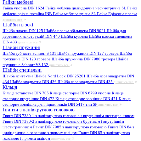
Гайки меблеві
Гайка упорна DIN 1624
Гайка меблева циліндрична несиметрична SL
Гайка
меблева врізна потайна INB
Гайка меблева врізна SL
Гайка Еріксона плоска
дивитись все
Шайби плоскі
Шайба плоска DIN 125
Шайба плоска збільшена DIN 9021
Шайба для
дерев'яних конструкцій DIN 440
Шайба кузовна
Шайба плоска зменшена
DIN 433
дивитись все
Шайби пружинні
Шайба зубчаста Schnorr S 131
Шайба пружинна DIN 127 гровера
Шайба
пружинна DIN 128 гровера
Шайба пружинна DIN 7980 гровера
Шайба
пружинна Schnorr VS 132
дивитись все
Шайби спеціальні
Шайба контактна
Шайба Nord Lock DIN 25201
Шайба коса квадратна DIN
434
Шайба квадратна DIN 436
Шайба коса квадратна DIN 435
дивитись все
Кільця
Кільце встановче DIN 705
Кільце стопорне DIN 6799 упорне
Кільце
стопорне внутрішнє DIN 472
Кільце стопорне зовнішнє DIN 471
Кільце
стопорне зовнішнє для підшипників DIN 5417 тип SP
дивитись все
Гвинти з напівкруглою головкою
Гвинт DIN 7380-1 з напівкруглою головкою з внутрішнім шестигранником
Гвинт DIN 7380-2 з напівкруглою головкою з буртиком і внутрішнім
шестигранником
Гвинт DIN 7985 з напівкруглою головкою
Гвинт DIN 84 з
циліндричною головкою з прямим шліцом
Гвинт DIN 85 з напівкруглою
головкою і прямим шліцом
дивитись все