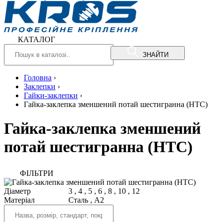
КАТАЛОГ
ЗНАЙТИ
Головна
›
Заклепки
›
Гайки-заклепки
›
Гайка-заклепка зменшений потай шестигранна (HTC)
Гайка-заклепка зменшений
потай шестигранна (HTC)
ФIЛЬТРИ
Діаметр
3
,
4
,
5
,
6
,
8
,
10
,
12
Матеріал
Сталь
,
A2