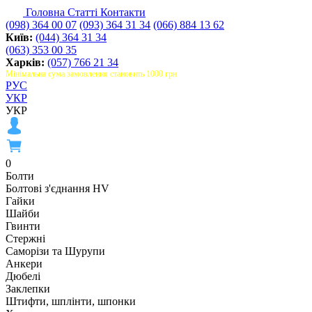
Головна
Статті
Контакти
(098) 364 00 07
(093) 364 31 34
(066) 884 13 62
Київ:
(044) 364 31 34
(063) 353 00 35
Харків:
(057) 766 21 34
Мінімальна сума замовлення становить 1000 грн
РУС
УКР
УКР
0
Болти
Болтові з'єднання HV
Гайки
Шайби
Гвинти
Стержні
Саморізи та Шурупи
Анкери
Дюбелі
Заклепки
Штифти, шплінти, шпонки