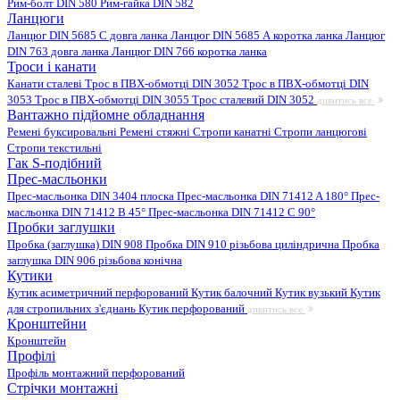
Рим-болт DIN 580
Рим-гайка DIN 582
Ланцюги
Ланцюг DIN 5685 C довга ланка
Ланцюг DIN 5685 А коротка ланка
Ланцюг
DIN 763 довга ланка
Ланцюг DIN 766 коротка ланка
Троси і канати
Канати сталеві
Трос в ПВХ-обмотці DIN 3052
Трос в ПВХ-обмотці DIN
3053
Трос в ПВХ-обмотці DIN 3055
Трос сталевий DIN 3052
дивитись все
Вантажно підйомне обладнання
Ремені буксировальні
Ремені стяжні
Стропи канатні
Стропи ланцюгові
Стропи текстильні
Гак S-подібний
Прес-масльонки
Прес-масльонка DIN 3404 плоска
Прес-масльонка DIN 71412 A 180°
Прес-
масльонка DIN 71412 B 45°
Прес-масльонка DIN 71412 C 90°
Пробки заглушки
Пробка (заглушка) DIN 908
Пробка DIN 910 різьбова циліндрична
Пробка
заглушка DIN 906 різьбова конічна
Кутики
Кутик асиметричний перфорований
Кутик балочний
Кутик вузький
Кутик
для стропильних з'єднань
Кутик перфорований
дивитись все
Кронштейни
Кронштейн
Профілі
Профіль монтажний перфорований
Стрічки монтажні