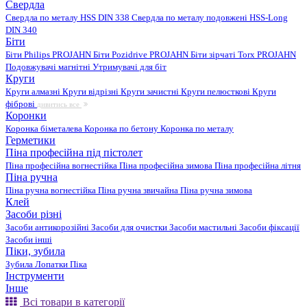
Свердла
Свердла по металу HSS DIN 338
Свердла по металу подовжені HSS-Long
DIN 340
Біти
Біти Philips PROJAHN
Біти Pozidrive PROJAHN
Біти зірчаті Torx PROJAHN
Подовжувачі магнітні
Утримувачі для біт
Круги
Круги алмазні
Круги відрізні
Круги зачистні
Круги пелюсткові
Круги
фіброві
дивитись все
Коронки
Коронка біметалева
Коронка по бетону
Коронка по металу
Герметики
Піна професійна під пістолет
Піна професійна вогнестійка
Піна професійна зимова
Піна професійна літня
Піна ручна
Піна ручна вогнестійка
Піна ручна звичайна
Піна ручна зимова
Клей
Засоби різні
Засоби антикорозійні
Засоби для очистки
Засоби мастильні
Засоби фіксації
Засоби інші
Піки, зубила
Зубила
Лопатки
Піка
Інструменти
Інше
Всі товари в категорії