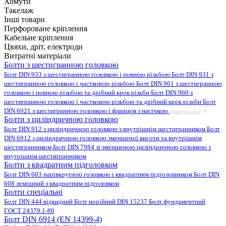
Хомути
Такелаж
Інші товари
Перфороване кріплення
Кабельне кріплення
Цвяхи, дріт, електроди
Витратні матеріали
Болти з шестигранною головкою
Болт DIN 933 з шестигранною головкою і повною різьбою
Болт DIN 931 з
шестигранною головкою і частковою різьбою
Болт DIN 961 з шестигранною
головкою і повною різьбою та дрібний крок різьби
Болт DIN 960 з
шестигранною головкою і частковою різьбою та дрібний крок різьби
Болт
DIN 6921 з шестигранною головкою і фланцем з насічкою
дивитись все
Болти з циліндричною головкою
Болт DIN 912 з циліндричною головкою з внутрішнім шестигранником
Болт
DIN 6912 з циліндричною головкою зменшеної висоти та внутрішнім
шестигранником
Болт DIN 7984 зі зменшеною циліндричною головкою з
внутрішнім шестигранником
Болти з квадратним підголовком
Болт DIN 603 напівкруглою головкою і квадратним підголовником
Болт DIN
608 лемішний з квадратним підголовком
Болти спеціальні
Болт DIN 444 відкидний
Болт норійний DIN 15237
Болт фундаментний
ГОСТ 24379.1-80
Болт DIN 6914 (EN 14399-4)