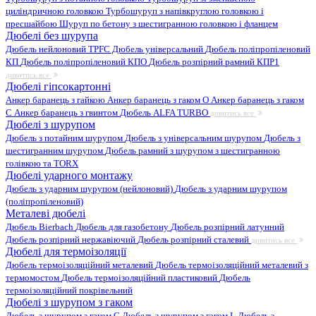
циліндричною головкою
Турбошуруп з напівкруглою головкою і
пресшайбою
Шуруп по бетону з шестигранною головкою і фланцем
Дюбелі без шурупа
Дюбель нейлоновий
TPFC Дюбель універсальний
Дюбель поліпропіленовий
КП
Дюбель поліпропіленовий КПО
Дюбель розпірний рамний КПР1
дивитись все
Дюбелі гіпсокартонні
Анкер баранець з гайкою
Анкер баранець з гаком O
Анкер баранець з гаком
С
Анкер баранець з гвинтом
Дюбель ALFA TURBO
дивитись все
Дюбелі з шурупом
Дюбель з потайним шурупом
Дюбель з універсальним шурупом
Дюбель з
шестигранним шурупом
Дюбель рамний з шурупом з шестигранною
голівкою та TORX
Дюбелі ударного монтажу
Дюбель з ударним шурупом (нейлоновий)
Дюбель з ударним шурупом
(поліпропіленовий)
Металеві дюбелі
Дюбель Bierbach
Дюбель для газобетону
Дюбель розпірний латунний
Дюбель розпірний нержавіючий
Дюбель розпірний сталевий
дивитись все
Дюбелі для термоізоляції
Дюбель термоізоляційний металевий
Дюбель термоізоляційний металевий з
термомостом
Дюбель термоізоляційний пластиковий
Дюбель
термоізоляційний покрівельний
Дюбелі з шурупом з гаком
Дюбель з шурупом з гаком C
Дюбель з шурупом з гаком L
Дюбель з