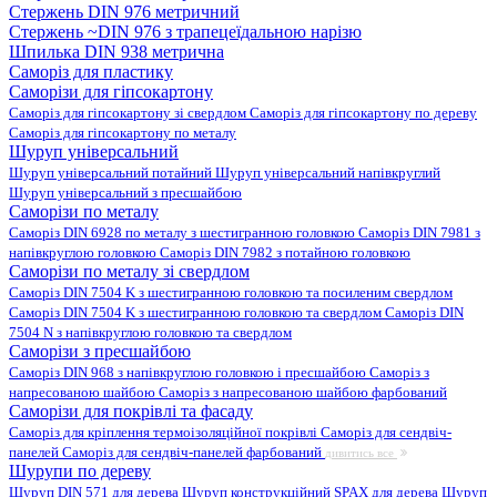
Стержень DIN 976 метричний
Стержень ~DIN 976 з трапецеїдальною нарізю
Шпилька DIN 938 метрична
Саморіз для пластику
Саморізи для гіпсокартону
Саморіз для гіпсокартону зі свердлом
Саморіз для гіпсокартону по дереву
Саморіз для гіпсокартону по металу
Шуруп універсальний
Шуруп універсальний потайний
Шуруп універсальний напівкруглий
Шуруп універсальний з пресшайбою
Саморізи по металу
Саморіз DIN 6928 по металу з шестигранною головкою
Саморіз DIN 7981 з
напівкруглою головкою
Саморіз DIN 7982 з потайною головкою
Саморізи по металу зі свердлом
Саморіз DIN 7504 K з шестигранною головкою та посиленим свердлом
Саморіз DIN 7504 K з шестигранною головкою та свердлом
Саморіз DIN
7504 N з напівкруглою головкою та свердлом
Саморізи з пресшайбою
Саморіз DIN 968 з напівкруглою головкою і пресшайбою
Саморіз з
напресованою шайбою
Саморіз з напресованою шайбою фарбований
Саморізи для покрівлі та фасаду
Саморіз для кріплення термоізоляційної покрівлі
Саморіз для сендвіч-
панелей
Саморіз для сендвіч-панелей фарбований
дивитись все
Шурупи по дереву
Шуруп DIN 571 для дерева
Шуруп конструкційний SPAX для дерева
Шуруп