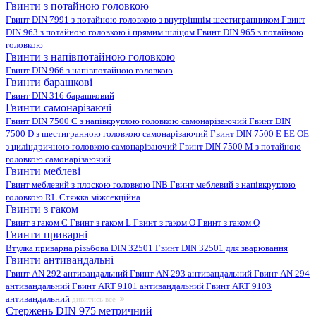
Гвинти з потайною головкою
Гвинт DIN 7991 з потайною головкою з внутрішнім шестигранником
Гвинт
DIN 963 з потайною головкою і прямим шліцом
Гвинт DIN 965 з потайною
головкою
Гвинти з напівпотайною головкою
Гвинт DIN 966 з напівпотайною головкою
Гвинти барашкові
Гвинт DIN 316 барашковий
Гвинти самонарізаючі
Гвинт DIN 7500 C з напівкруглою головкою самонарізаючий
Гвинт DIN
7500 D з шестигранною головкою самонарізаючий
Гвинт DIN 7500 E EE OE
з циліндричною головкою самонарізаючий
Гвинт DIN 7500 M з потайною
головкою самонарізаючий
Гвинти меблеві
Гвинт меблевий з плоскою головкою INB
Гвинт меблевий з напівкруглою
головкою RL
Стяжка міжсекційна
Гвинти з гаком
Гвинт з гаком C
Гвинт з гаком L
Гвинт з гаком O
Гвинт з гаком Q
Гвинти приварні
Втулка приварна різьбова DIN 32501
Гвинт DIN 32501 для зварювання
Гвинти антивандальні
Гвинт AN 292 антивандальний
Гвинт AN 293 антивандальний
Гвинт AN 294
антивандальний
Гвинт ART 9101 антивандальний
Гвинт ART 9103
антивандальний
дивитись все
Стержень DIN 975 метричний