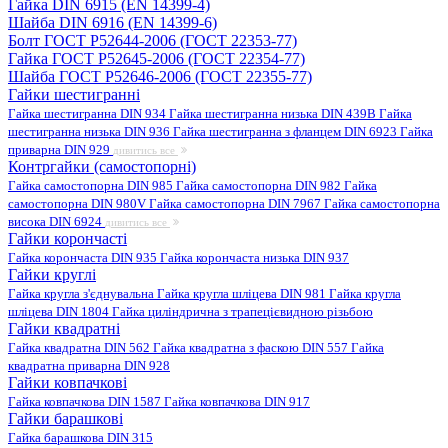
Гайка DIN 6915 (EN 14399-4)
Шайба DIN 6916 (EN 14399-6)
Болт ГОСТ Р52644-2006 (ГОСТ 22353-77)
Гайка ГОСТ Р52645-2006 (ГОСТ 22354-77)
Шайба ГОСТ Р52646-2006 (ГОСТ 22355-77)
Гайки шестигранні
Гайка шестигранна DIN 934
Гайка шестигранна низька DIN 439B
Гайка
шестигранна низька DIN 936
Гайка шестигранна з фланцем DIN 6923
Гайка
приварна DIN 929
дивитись все
Контргайки (самостопорні)
Гайка самостопорна DIN 985
Гайка самостопорна DIN 982
Гайка
самостопорна DIN 980V
Гайка самостопорна DIN 7967
Гайка самостопорна
висока DIN 6924
дивитись все
Гайки корончасті
Гайка корончаста DIN 935
Гайка корончаста низька DIN 937
Гайки круглі
Гайка кругла з'єднувальна
Гайка кругла шліцева DIN 981
Гайка кругла
шліцева DIN 1804
Гайка циліндрична з трапецієвидною різьбою
Гайки квадратні
Гайка квадратна DIN 562
Гайка квадратна з фаскою DIN 557
Гайка
квадратна приварна DIN 928
Гайки ковпачкові
Гайка ковпачкова DIN 1587
Гайка ковпачкова DIN 917
Гайки барашкові
Гайка барашкова DIN 315