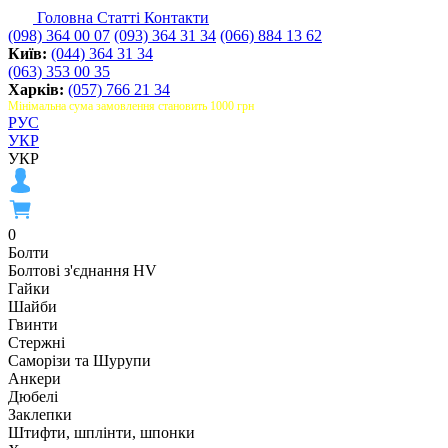
Головна
Статті
Контакти
(098) 364 00 07
(093) 364 31 34
(066) 884 13 62
Київ:
(044) 364 31 34
(063) 353 00 35
Харків:
(057) 766 21 34
Мінімальна сума замовлення становить 1000 грн
РУС
УКР
УКР
0
Болти
Болтові з'єднання HV
Гайки
Шайби
Гвинти
Стержні
Саморізи та Шурупи
Анкери
Дюбелі
Заклепки
Штифти, шплінти, шпонки