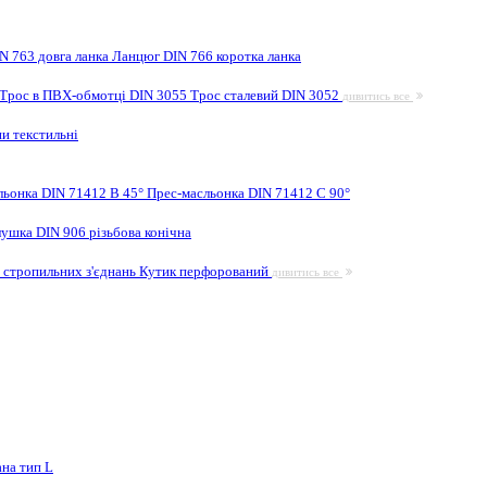
N 763 довга ланка
Ланцюг DIN 766 коротка ланка
Трос в ПВХ-обмотці DIN 3055
Трос сталевий DIN 3052
дивитись все
и текстильні
льонка DIN 71412 B 45°
Прес-масльонка DIN 71412 C 90°
лушка DIN 906 різьбова конічна
 стропильних з'єднань
Кутик перфорований
дивитись все
на тип L