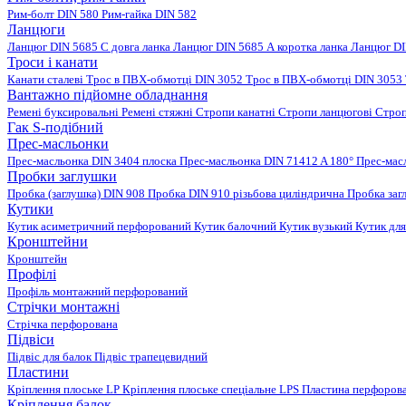
Рим-болт DIN 580
Рим-гайка DIN 582
Ланцюги
Ланцюг DIN 5685 C довга ланка
Ланцюг DIN 5685 А коротка ланка
Ланцюг DI
Троси і канати
Канати сталеві
Трос в ПВХ-обмотці DIN 3052
Трос в ПВХ-обмотці DIN 3053
Вантажно підйомне обладнання
Ремені буксировальні
Ремені стяжні
Стропи канатні
Стропи ланцюгові
Строп
Гак S-подібний
Прес-масльонки
Прес-масльонка DIN 3404 плоска
Прес-масльонка DIN 71412 A 180°
Прес-мас
Пробки заглушки
Пробка (заглушка) DIN 908
Пробка DIN 910 різьбова циліндрична
Пробка заг
Кутики
Кутик асиметричний перфорований
Кутик балочний
Кутик вузький
Кутик для
Кронштейни
Кронштейн
Профілі
Профіль монтажний перфорований
Стрічки монтажні
Стрічка перфорована
Підвіси
Підвіс для балок
Підвіс трапецевидний
Пластини
Кріплення плоське LP
Кріплення плоське спеціальне LPS
Пластина перфорова
Кріплення балок