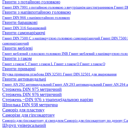
Гвинти з потайною головкою
Гвинт DIN 7991 з потайною головкою з внутрішнім шестигранником
Гвинт D
Гвинти з напівпотайною головкою
Гвинт DIN 966 з напівпотайною головкою
Гвинти барашкові
Гвинт DIN 316 барашковий
Гвинти самонарізаючі
Гвинт DIN 7500 C з напівкруглою головкою самонарізаючий
Гвинт DIN 7500
самонарізаючий
Гвинти меблеві
Гвинт меблевий з плоскою головкою INB
Гвинт меблевий з напівкруглою гол
Гвинти з гаком
Гвинт з гаком C
Гвинт з гаком L
Гвинт з гаком O
Гвинт з гаком Q
Гвинти приварні
Втулка приварна різьбова DIN 32501
Гвинт DIN 32501 для зварювання
Гвинти антивандальні
Гвинт AN 292 антивандальний
Гвинт AN 293 антивандальний
Гвинт AN 294 
Стержень DIN 975 метричний
Стержень DIN 976 метричний
Стержень ~DIN 976 з трапецеїдальною нарізю
Шпилька DIN 938 метрична
Саморіз для пластику
Саморізи для гіпсокартону
Саморіз для гіпсокартону зі свердлом
Саморіз для гіпсокартону по дереву
Са
Шуруп універсальний