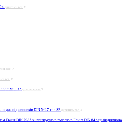
924
дивитись все
тись все
ись все
hnorr VS 132
дивитись все
шнє для підшипників DIN 5417 тип SP
дивитись все
иком
Гвинт DIN 7985 з напівкруглою головкою
Гвинт DIN 84 з циліндричною