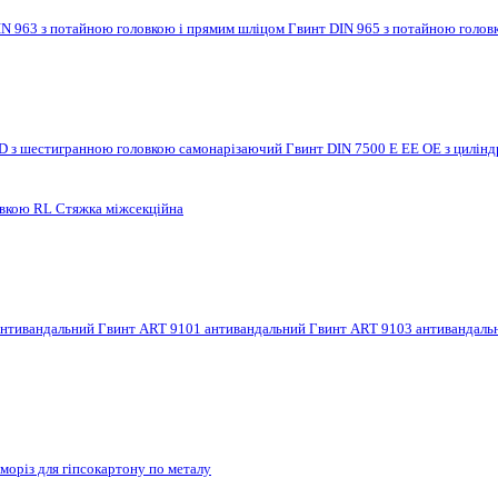
IN 963 з потайною головкою і прямим шліцом
Гвинт DIN 965 з потайною голов
 D з шестигранною головкою самонарізаючий
Гвинт DIN 7500 E EE OE з цилі
овкою RL
Стяжка міжсекційна
антивандальний
Гвинт ART 9101 антивандальний
Гвинт ART 9103 антивандал
моріз для гіпсокартону по металу