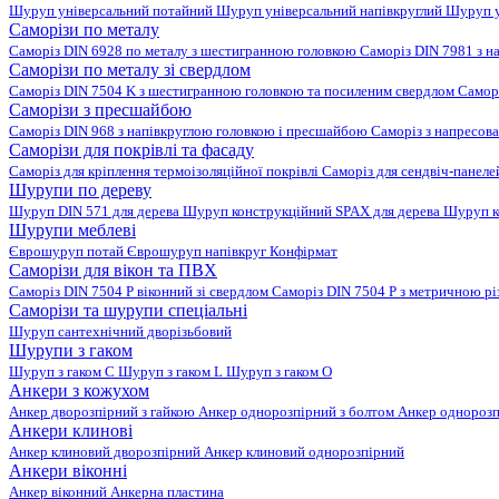
Шуруп універсальний потайний
Шуруп універсальний напівкруглий
Шуруп у
Саморізи по металу
Саморіз DIN 6928 по металу з шестигранною головкою
Саморіз DIN 7981 з н
Саморізи по металу зі свердлом
Саморіз DIN 7504 K з шестигранною головкою та посиленим свердлом
Самор
Саморізи з пресшайбою
Саморіз DIN 968 з напівкруглою головкою і пресшайбою
Саморіз з напресо
Саморізи для покрівлі та фасаду
Саморіз для кріплення термоізоляційної покрівлі
Саморіз для сендвіч-панел
Шурупи по дереву
Шуруп DIN 571 для дерева
Шуруп конструкційний SPAX для дерева
Шуруп к
Шурупи меблеві
Єврошуруп потай
Єврошуруп напівкруг
Конфірмат
Саморізи для вікон та ПВХ
Саморіз DIN 7504 P віконний зі свердлом
Саморіз DIN 7504 P з метричною р
Саморізи та шурупи спеціальні
Шуруп сантехнічний дворізьбовий
Шурупи з гаком
Шуруп з гаком C
Шуруп з гаком L
Шуруп з гаком O
Анкери з кожухом
Анкер дворозпірний з гайкою
Анкер однорозпірний з болтом
Анкер однорозп
Анкери клинові
Анкер клиновий дворозпірний
Анкер клиновий однорозпірний
Анкери віконні
Анкер віконний
Анкерна пластина