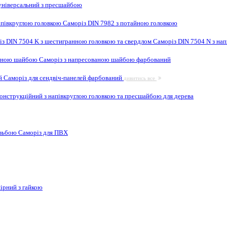
ніверсальний з пресшайбою
апівкруглою головкою
Саморіз DIN 7982 з потайною головкою
із DIN 7504 K з шестигранною головкою та свердлом
Саморіз DIN 7504 N з на
ваною шайбою
Саморіз з напресованою шайбою фарбований
ей
Саморіз для сендвіч-панелей фарбований
дивитись все
онструкційний з напівкруглою головкою та пресшайбою для дерева
ізьбою
Саморіз для ПВХ
ірний з гайкою