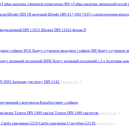
F)
Гайка-заклепка з фланцем герметична (RFc)
Гайка-заклепка зменшений потай 
ором
Штифт DIN 1B конічний
Штифт DIN 417 (ISO 7435) з циліндричним кінце
видкознімний DIN 11023
Шплінт DIN 11024 форма D
адкою і гайкою M10
Хомут з гумовою вкладкою і гайкою M8
Хомут з гумовою в
омут затяжний посилений MINI
Хомут затяжний посилений з 2-х болтовим за
IN 3093
Затискач для тросу DIN 1142
дивитись все
 пружинний з вертлюгом
Карабін-гвинт з гайкою
лка/вилка
Талреп DIN 1480 гак/гак
Талреп DIN 1480 гак/петля
дивитись все
9
Скоба такелажна G210
Скоба такелажна U-подібна G2150
дивитись все