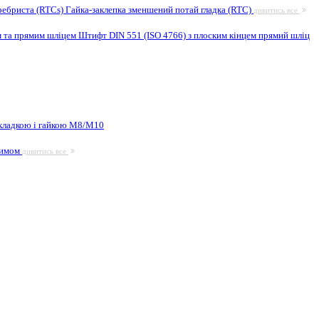
ребриста (RTCs)
Гайка-заклепка зменшений потай гладка (RTC)
дивитись все
м та прямим шліцем
Штифт DIN 551 (ISO 4766) з плоским кінцем прямий шліц
кладкою і гайкою М8/M10
жимом
дивитись все