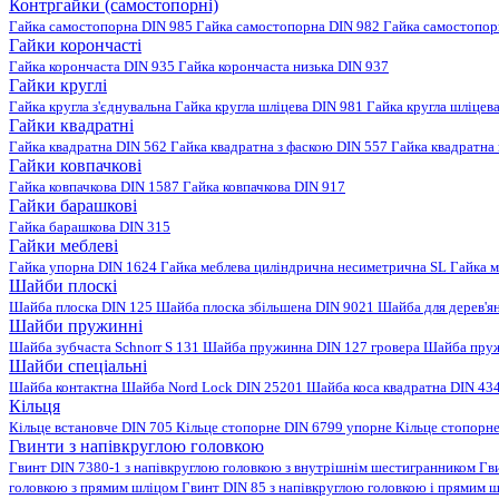
Контргайки (самостопорні)
Гайка самостопорна DIN 985
Гайка самостопорна DIN 982
Гайка самостопо
Гайки корончасті
Гайка корончаста DIN 935
Гайка корончаста низька DIN 937
Гайки круглі
Гайка кругла з'єднувальна
Гайка кругла шліцева DIN 981
Гайка кругла шліцев
Гайки квадратні
Гайка квадратна DIN 562
Гайка квадратна з фаскою DIN 557
Гайка квадратна
Гайки ковпачкові
Гайка ковпачкова DIN 1587
Гайка ковпачкова DIN 917
Гайки барашкові
Гайка барашкова DIN 315
Гайки меблеві
Гайка упорна DIN 1624
Гайка меблева циліндрична несиметрична SL
Гайка м
Шайби плоскі
Шайба плоска DIN 125
Шайба плоска збільшена DIN 9021
Шайба для дерев'я
Шайби пружинні
Шайба зубчаста Schnorr S 131
Шайба пружинна DIN 127 гровера
Шайба пруж
Шайби спеціальні
Шайба контактна
Шайба Nord Lock DIN 25201
Шайба коса квадратна DIN 43
Кільця
Кільце встановче DIN 705
Кільце стопорне DIN 6799 упорне
Кільце стопорн
Гвинти з напівкруглою головкою
Гвинт DIN 7380-1 з напівкруглою головкою з внутрішнім шестигранником
Гв
головкою з прямим шліцом
Гвинт DIN 85 з напівкруглою головкою і прямим 