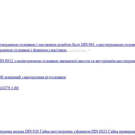
стигранною головкою і частковою різьбою
Болт DIN 961 з шестигранною головк
гранною головкою і фланцем з насічкою
дивитись все
IN 6912 з циліндричною головкою зменшеної висоти та внутрішнім шестигра
08 лемішний з квадратним підголовком
24379.1-80
игранна низька DIN 936
Гайка шестигранна з фланцем DIN 6923
Гайка приварн