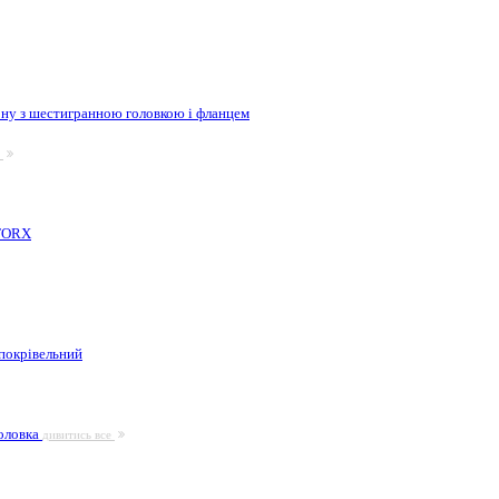
ну з шестигранною головкою і фланцем
е
 TORX
покрівельний
головка
дивитись все