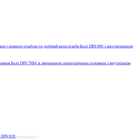
ою і повною різьбою та дрібний крок різьби
Болт DIN 960 з шестигранною
нником
Болт DIN 7984 зі зменшеною циліндричною головкою з внутрішнім
а DIN 929
дивитись все