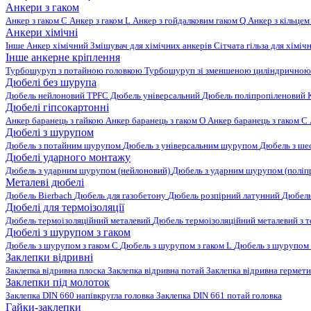
Анкери з гаком
Анкер з гаком C
Анкер з гаком L
Анкер з гойдалковим гаком Q
Анкер з кільцем
Анкери хімічні
Інше
Анкер хімічний
Змішувач для хімічних анкерів
Сітчата гільза для хіміч
Інше анкерне кріплення
Турбошуруп з потайною головкою
Турбошуруп зі зменшеною циліндричною
Дюбелі без шурупа
Дюбель нейлоновий
TPFC Дюбель універсальний
Дюбель поліпропіленовий
Дюбелі гіпсокартонні
Анкер баранець з гайкою
Анкер баранець з гаком O
Анкер баранець з гаком С
Дюбелі з шурупом
Дюбель з потайним шурупом
Дюбель з універсальним шурупом
Дюбель з ш
Дюбелі ударного монтажу
Дюбель з ударним шурупом (нейлоновий)
Дюбель з ударним шурупом (поліп
Металеві дюбелі
Дюбель Bierbach
Дюбель для газобетону
Дюбель розпірний латунний
Дюбель
Дюбелі для термоізоляції
Дюбель термоізоляційний металевий
Дюбель термоізоляційний металевий з
Дюбелі з шурупом з гаком
Дюбель з шурупом з гаком C
Дюбель з шурупом з гаком L
Дюбель з шурупом 
Заклепки відривні
Заклепка відривна плоска
Заклепка відривна потай
Заклепка відривна гермет
Заклепки під молоток
Заклепка DIN 660 напівкругла головка
Заклепка DIN 661 потай головка
Гайки-заклепки