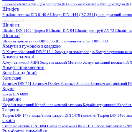
Гайка-заклепка з фланцем ребриста (RFs)
Гайка-заклепка з фланцем гладка (R
Штифти
Різьбова вставка DIN 8140 A
Штифт DIN 1444 (ISO 2341) циліндричний з отв
дивитись все
Шплінти
Шплінт DIN 11024 форма E
Шплінт DIN 94
Шплінт для труб AN 72
Шплінт ш
Шпонки
Шпонка призматична DIN 6885
Шпоночний матеріал DIN 6880
Хомути з гумовою вкладкою
R-Хомут обжимний DIN3016-1
Хомут для повітроводів
Хомут з гумовою вкл
Хомути затяжні
Хомут затяжний MINI
Хомут затяжний Метелик
Хомут затяжний посилений
Х
Хомут спрінклерний
Болт U-подібний
Затискачі
Затискач DIN 741
Затискач Duplex
Затискач Simplex
Затискач алюмінієвий D
Коуші
Коуш DIN 6899
Карабіни
Карабін пожежний
Карабін пожежний з гайкою
Карабін пружинний
Карабін
Талрепи
Талреп DIN 1478 вилка/вилка
Талреп DIN 1478 гак/петля
Талреп DIN 1480 ви
Скоби
Скоба монтажна DIN 1684
Скоба такелажна DIN 82101
Скоба такелажна G20
Рим-болти, рим-гайки