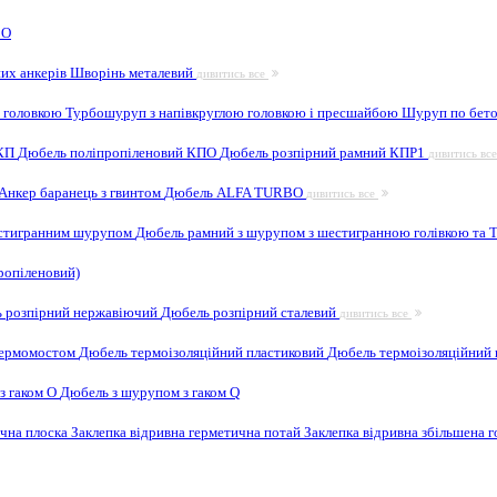
 O
них анкерів
Шворінь металевий
дивитись все
 головкою
Турбошуруп з напівкруглою головкою і пресшайбою
Шуруп по бето
 КП
Дюбель поліпропіленовий КПО
Дюбель розпірний рамний КПР1
дивитись вс
Анкер баранець з гвинтом
Дюбель ALFA TURBO
дивитись все
естигранним шурупом
Дюбель рамний з шурупом з шестигранною голівкою та
ропіленовий)
 розпірний нержавіючий
Дюбель розпірний сталевий
дивитись все
 термомостом
Дюбель термоізоляційний пластиковий
Дюбель термоізоляційний 
з гаком O
Дюбель з шурупом з гаком Q
ична плоска
Заклепка відривна герметична потай
Заклепка відривна збільшена 