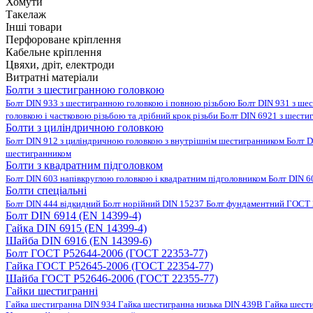
Хомути
Такелаж
Інші товари
Перфороване кріплення
Кабельне кріплення
Цвяхи, дріт, електроди
Витратні матеріали
Болти з шестигранною головкою
Болт DIN 933 з шестигранною головкою і повною різьбою
Болт DIN 931 з ше
головкою і частковою різьбою та дрібний крок різьби
Болт DIN 6921 з шести
Болти з циліндричною головкою
Болт DIN 912 з циліндричною головкою з внутрішнім шестигранником
Болт D
шестигранником
Болти з квадратним підголовком
Болт DIN 603 напівкруглою головкою і квадратним підголовником
Болт DIN 6
Болти спеціальні
Болт DIN 444 відкидний
Болт норійний DIN 15237
Болт фундаментний ГОСТ 
Болт DIN 6914 (EN 14399-4)
Гайка DIN 6915 (EN 14399-4)
Шайба DIN 6916 (EN 14399-6)
Болт ГОСТ Р52644-2006 (ГОСТ 22353-77)
Гайка ГОСТ Р52645-2006 (ГОСТ 22354-77)
Шайба ГОСТ Р52646-2006 (ГОСТ 22355-77)
Гайки шестигранні
Гайка шестигранна DIN 934
Гайка шестигранна низька DIN 439B
Гайка шест