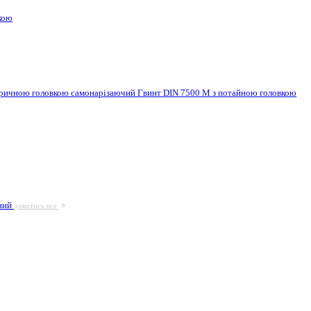
кою
ндричною головкою самонарізаючий
Гвинт DIN 7500 M з потайною головкою
ьний
дивитись все