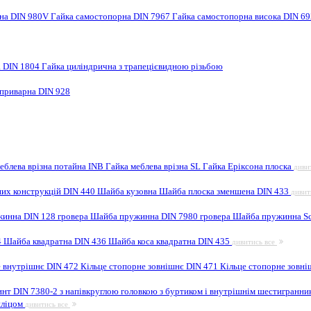
рна DIN 980V
Гайка самостопорна DIN 7967
Гайка самостопорна висока DIN 6
а DIN 1804
Гайка циліндрична з трапецієвидною різьбою
 приварна DIN 928
еблева врізна потайна INB
Гайка меблева врізна SL
Гайка Еріксона плоска
диви
них конструкцій DIN 440
Шайба кузовна
Шайба плоска зменшена DIN 433
дивит
инна DIN 128 гровера
Шайба пружинна DIN 7980 гровера
Шайба пружинна Sc
4
Шайба квадратна DIN 436
Шайба коса квадратна DIN 435
дивитись все
е внутрішнє DIN 472
Кільце стопорне зовнішнє DIN 471
Кільце стопорне зовні
инт DIN 7380-2 з напівкруглою головкою з буртиком і внутрішнім шестигранн
шліцом
дивитись все