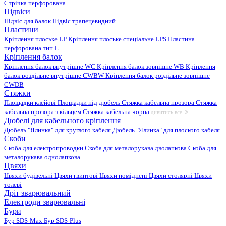
Стрічка перфорована
Підвіси
Підвіс для балок
Підвіс трапецевидний
Пластини
Кріплення плоське LP
Кріплення плоське спеціальне LPS
Пластина
перфорована тип L
Кріплення балок
Кріплення балок внутрішне WC
Кріплення балок зовнішне WB
Кріплення
балок роздільне внутрішне CWBW
Кріплення балок роздільне зовнішне
CWDB
Стяжки
Площадки клейові
Площадки під дюбель
Стяжка кабельна прозора
Стяжка
кабельна прозора з кільцем
Стяжка кабельна чорна
дивитись все
Дюбелі для кабельного кріплення
Дюбель "Ялинка" для круглого кабеля
Дюбель "Ялинка" для плоского кабеля
Скоби
Скоба для електропроводки
Скоба для металорукава дволапкова
Скоба для
металорукава однолапкова
Цвяхи
Цвяхи будівельні
Цвяхи гвинтові
Цвяхи поміднені
Цвяхи столярні
Цвяхи
толеві
Дріт зварювальний
Електроди зварювальні
Бури
Бур SDS-Max
Бур SDS-Plus