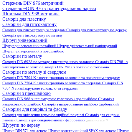
Стержень DIN 976 метричний
Стержень ~DIN 976 з трапецеїдальною нарізю
Шпилька DIN 938 метрична
Саморіз для пластику
Саморізи для гіпсокартону
Саморіз для гіпсокартону зі свердлом
Саморіз для гіпсокартону по дереву
Саморіз для гіпсокартону по металу
Шуруп універсальний
Шуруп універсальний потайний
Шуруп універсальний напівкруглий
Шуруп універсальний з пресшайбою
Саморізи по металу
Саморіз DIN 6928 по металу з шестигранною головкою
Саморіз DIN 7981 з
напівкруглою головкою
Саморіз DIN 7982 з потайною головкою
Саморізи по металу зі свердлом
Саморіз DIN 7504 K з шестигранною головкою та посиленим свердлом
Саморіз DIN 7504 K з шестигранною головкою та свердлом
Саморіз DIN
7504 N з напівкруглою головкою та свердлом
Саморізи з пресшайбою
Саморіз DIN 968 з напівкруглою головкою і пресшайбою
Саморіз з
напресованою шайбою
Саморіз з напресованою шайбою фарбований
Саморізи для покрівлі та фасаду
Саморіз для кріплення термоізоляційної покрівлі
Саморіз для сендвіч-
панелей
Саморіз для сендвіч-панелей фарбований
дивитись все
Шурупи по дереву
Шуруп DIN 571 для дерева
Шуруп конструкційний SPAX для дерева
Шуруп