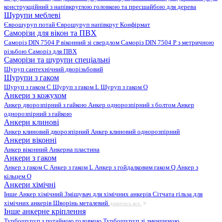
конструкційний з напівкруглою головкою та пресшайбою для дерева
Шурупи меблеві
Єврошуруп потай
Єврошуруп напівкруг
Конфірмат
Саморізи для вікон та ПВХ
Саморіз DIN 7504 P віконний зі свердлом
Саморіз DIN 7504 P з метричною
різьбою
Саморіз для ПВХ
Саморізи та шурупи спеціальні
Шуруп сантехнічний дворізьбовий
Шурупи з гаком
Шуруп з гаком C
Шуруп з гаком L
Шуруп з гаком O
Анкери з кожухом
Анкер дворозпірний з гайкою
Анкер однорозпірний з болтом
Анкер
однорозпірний з гайкою
Анкери клинові
Анкер клиновий дворозпірний
Анкер клиновий однорозпірний
Анкери віконні
Анкер віконний
Анкерна пластина
Анкери з гаком
Анкер з гаком C
Анкер з гаком L
Анкер з гойдалковим гаком Q
Анкер з
кільцем O
Анкери хімічні
Інше
Анкер хімічний
Змішувач для хімічних анкерів
Сітчата гільза для
хімічних анкерів
Шворінь металевий
дивитись все
Інше анкерне кріплення
Турбошуруп з потайною головкою
Турбошуруп зі зменшеною