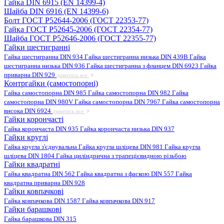
Гайка DIN 6915 (EN 14399-4)
Шайба DIN 6916 (EN 14399-6)
Болт ГОСТ Р52644-2006 (ГОСТ 22353-77)
Гайка ГОСТ Р52645-2006 (ГОСТ 22354-77)
Шайба ГОСТ Р52646-2006 (ГОСТ 22355-77)
Гайки шестигранні
Гайка шестигранна DIN 934
Гайка шестигранна низька DIN 439B
Гайка
шестигранна низька DIN 936
Гайка шестигранна з фланцем DIN 6923
Гайка
приварна DIN 929
дивитись все
Контргайки (самостопорні)
Гайка самостопорна DIN 985
Гайка самостопорна DIN 982
Гайка
самостопорна DIN 980V
Гайка самостопорна DIN 7967
Гайка самостопорна
висока DIN 6924
дивитись все
Гайки корончасті
Гайка корончаста DIN 935
Гайка корончаста низька DIN 937
Гайки круглі
Гайка кругла з'єднувальна
Гайка кругла шліцева DIN 981
Гайка кругла
шліцева DIN 1804
Гайка циліндрична з трапецієвидною різьбою
Гайки квадратні
Гайка квадратна DIN 562
Гайка квадратна з фаскою DIN 557
Гайка
квадратна приварна DIN 928
Гайки ковпачкові
Гайка ковпачкова DIN 1587
Гайка ковпачкова DIN 917
Гайки барашкові
Гайка барашкова DIN 315