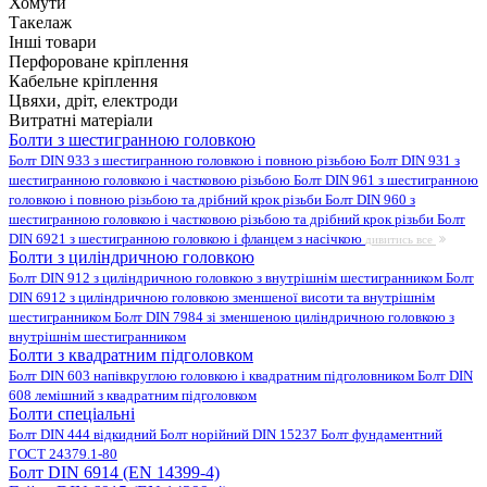
Хомути
Такелаж
Інші товари
Перфороване кріплення
Кабельне кріплення
Цвяхи, дріт, електроди
Витратні матеріали
Болти з шестигранною головкою
Болт DIN 933 з шестигранною головкою і повною різьбою
Болт DIN 931 з
шестигранною головкою і частковою різьбою
Болт DIN 961 з шестигранною
головкою і повною різьбою та дрібний крок різьби
Болт DIN 960 з
шестигранною головкою і частковою різьбою та дрібний крок різьби
Болт
DIN 6921 з шестигранною головкою і фланцем з насічкою
дивитись все
Болти з циліндричною головкою
Болт DIN 912 з циліндричною головкою з внутрішнім шестигранником
Болт
DIN 6912 з циліндричною головкою зменшеної висоти та внутрішнім
шестигранником
Болт DIN 7984 зі зменшеною циліндричною головкою з
внутрішнім шестигранником
Болти з квадратним підголовком
Болт DIN 603 напівкруглою головкою і квадратним підголовником
Болт DIN
608 лемішний з квадратним підголовком
Болти спеціальні
Болт DIN 444 відкидний
Болт норійний DIN 15237
Болт фундаментний
ГОСТ 24379.1-80
Болт DIN 6914 (EN 14399-4)