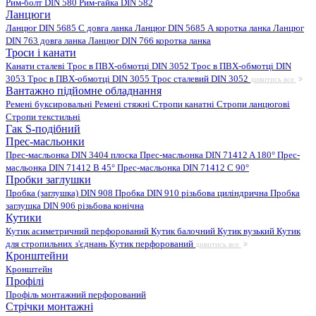
Рим-болт DIN 580
Рим-гайка DIN 582
Ланцюги
Ланцюг DIN 5685 C довга ланка
Ланцюг DIN 5685 А коротка ланка
Ланцюг
DIN 763 довга ланка
Ланцюг DIN 766 коротка ланка
Троси і канати
Канати сталеві
Трос в ПВХ-обмотці DIN 3052
Трос в ПВХ-обмотці DIN
3053
Трос в ПВХ-обмотці DIN 3055
Трос сталевий DIN 3052
дивитись все
Вантажно підйомне обладнання
Ремені буксировальні
Ремені стяжні
Стропи канатні
Стропи ланцюгові
Стропи текстильні
Гак S-подібний
Прес-масльонки
Прес-масльонка DIN 3404 плоска
Прес-масльонка DIN 71412 A 180°
Прес-
масльонка DIN 71412 B 45°
Прес-масльонка DIN 71412 C 90°
Пробки заглушки
Пробка (заглушка) DIN 908
Пробка DIN 910 різьбова циліндрична
Пробка
заглушка DIN 906 різьбова конічна
Кутики
Кутик асиметричний перфорований
Кутик балочний
Кутик вузький
Кутик
для стропильних з'єднань
Кутик перфорований
дивитись все
Кронштейни
Кронштейн
Профілі
Профіль монтажний перфорований
Стрічки монтажні