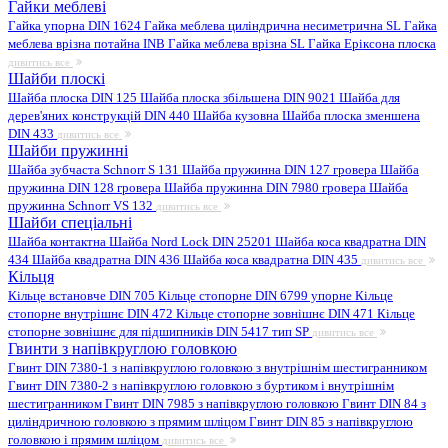
Гайки меблеві
Гайка упорна DIN 1624
Гайка меблева циліндрична несиметрична SL
Гайка
меблева врізна потайна INB
Гайка меблева врізна SL
Гайка Еріксона плоска
дивитись все
Шайби плоскі
Шайба плоска DIN 125
Шайба плоска збільшена DIN 9021
Шайба для
дерев'яних конструкцій DIN 440
Шайба кузовна
Шайба плоска зменшена
DIN 433
дивитись все
Шайби пружинні
Шайба зубчаста Schnorr S 131
Шайба пружинна DIN 127 гровера
Шайба
пружинна DIN 128 гровера
Шайба пружинна DIN 7980 гровера
Шайба
пружинна Schnorr VS 132
дивитись все
Шайби спеціальні
Шайба контактна
Шайба Nord Lock DIN 25201
Шайба коса квадратна DIN
434
Шайба квадратна DIN 436
Шайба коса квадратна DIN 435
дивитись все
Кільця
Кільце встановче DIN 705
Кільце стопорне DIN 6799 упорне
Кільце
стопорне внутрішнє DIN 472
Кільце стопорне зовнішнє DIN 471
Кільце
стопорне зовнішнє для підшипників DIN 5417 тип SP
дивитись все
Гвинти з напівкруглою головкою
Гвинт DIN 7380-1 з напівкруглою головкою з внутрішнім шестигранником
Гвинт DIN 7380-2 з напівкруглою головкою з буртиком і внутрішнім
шестигранником
Гвинт DIN 7985 з напівкруглою головкою
Гвинт DIN 84 з
циліндричною головкою з прямим шліцом
Гвинт DIN 85 з напівкруглою
головкою і прямим шліцом
дивитись все