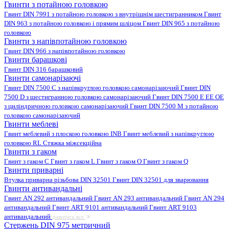
Гвинти з потайною головкою
Гвинт DIN 7991 з потайною головкою з внутрішнім шестигранником
Гвинт
DIN 963 з потайною головкою і прямим шліцом
Гвинт DIN 965 з потайною
головкою
Гвинти з напівпотайною головкою
Гвинт DIN 966 з напівпотайною головкою
Гвинти барашкові
Гвинт DIN 316 барашковий
Гвинти самонарізаючі
Гвинт DIN 7500 C з напівкруглою головкою самонарізаючий
Гвинт DIN
7500 D з шестигранною головкою самонарізаючий
Гвинт DIN 7500 E EE OE
з циліндричною головкою самонарізаючий
Гвинт DIN 7500 M з потайною
головкою самонарізаючий
Гвинти меблеві
Гвинт меблевий з плоскою головкою INB
Гвинт меблевий з напівкруглою
головкою RL
Стяжка міжсекційна
Гвинти з гаком
Гвинт з гаком C
Гвинт з гаком L
Гвинт з гаком O
Гвинт з гаком Q
Гвинти приварні
Втулка приварна різьбова DIN 32501
Гвинт DIN 32501 для зварювання
Гвинти антивандальні
Гвинт AN 292 антивандальний
Гвинт AN 293 антивандальний
Гвинт AN 294
антивандальний
Гвинт ART 9101 антивандальний
Гвинт ART 9103
антивандальний
дивитись все
Стержень DIN 975 метричний