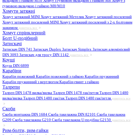
вкладкою і гайкою M10
Хомут з гумовою вкладкою і гайкою M8
Хомут з
гумовою вкладкою і гайкою М8/M10
Хомути затяжні
Хомут затяжний MINI
Хомут затяжний Метелик
Хомут затяжний посилений
Хомут затяжний посилений MINI
Хомут затяжний посилений з 2-х болтовим
зажимом
дивитись все
Хомут спрінклерний
Болт U-подібний
Затискачі
Затискач DIN 741
Затискач Duplex
Затискач Simplex
Затискач алюмінієвий
DIN 3093
Затискач для тросу DIN 1142
дивитись все
Коуші
Коуш DIN 6899
Карабіни
Карабін пожежний
Карабін пожежний з гайкою
Карабін пружинний
Карабін пружинний з вертлюгом
Карабін-гвинт з гайкою
Талрепи
Талреп DIN 1478 вилка/вилка
Талреп DIN 1478 гак/петля
Талреп DIN 1480
вилка/вилка
Талреп DIN 1480 гак/гак
Талреп DIN 1480 гак/петля
дивитись все
Скоби
Скоба монтажна DIN 1684
Скоба такелажна DIN 82101
Скоба такелажна
G209
Скоба такелажна G210
Скоба такелажна U-подібна G2150
дивитись все
Рим-болти, рим-гайки