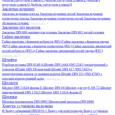
шурупом з гаком O
Дюбель з шурупом з гаком Q
Заклепки відривні
Заклепка відривна плоска
Заклепка відривна потай
Заклепка відривна
герметична плоска
Заклепка відривна герметична потай
Заклепка відривна
збільшена головка
дивитись все
Заклепки під молоток
Заклепка DIN 660 напівкругла головка
Заклепка DIN 661 потай головка
Гайки-заклепки
Гайка-заклепка з фланцем ребриста (RFs)
Гайка-заклепка з фланцем гладка
(RF)
Гайка-заклепка з фланцем герметична (RFc)
Гайка-заклепка зменшений
потай ребриста (RTCs)
Гайка-заклепка зменшений потай гладка (RTC)
дивитись все
Штифти
Різьбова вставка DIN 8140 A
Штифт DIN 1444 (ISO 2341) циліндричний з
отвором
Штифт DIN 1B конічний
Штифт DIN 417 (ISO 7435) з
циліндричним кінцем та прямим шліцем
Штифт DIN 551 (ISO 4766) з
плоским кінцем прямий шліц
дивитись все
Шплінти
Шплінт DIN 11024 форма E
Шплінт DIN 94
Шплінт для труб AN 72
Шплінт
швидкознімний DIN 11023
Шплінт DIN 11024 форма D
Шпонки
Шпонка призматична DIN 6885
Шпоночний матеріал DIN 6880
Хомути з гумовою вкладкою
R-Хомут обжимний DIN3016-1
Хомут для повітроводів
Хомут з гумовою