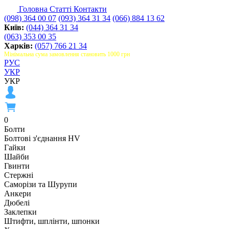
Головна
Статті
Контакти
(098) 364 00 07
(093) 364 31 34
(066) 884 13 62
Київ:
(044) 364 31 34
(063) 353 00 35
Харків:
(057) 766 21 34
Мінімальна сума замовлення становить 1000 грн
РУС
УКР
УКР
0
Болти
Болтові з'єднання HV
Гайки
Шайби
Гвинти
Стержні
Саморізи та Шурупи
Анкери
Дюбелі
Заклепки
Штифти, шплінти, шпонки