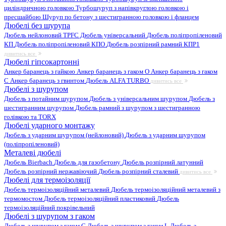
циліндричною головкою
Турбошуруп з напівкруглою головкою і
пресшайбою
Шуруп по бетону з шестигранною головкою і фланцем
Дюбелі без шурупа
Дюбель нейлоновий
TPFC Дюбель універсальний
Дюбель поліпропіленовий
КП
Дюбель поліпропіленовий КПО
Дюбель розпірний рамний КПР1
дивитись все
Дюбелі гіпсокартонні
Анкер баранець з гайкою
Анкер баранець з гаком O
Анкер баранець з гаком
С
Анкер баранець з гвинтом
Дюбель ALFA TURBO
дивитись все
Дюбелі з шурупом
Дюбель з потайним шурупом
Дюбель з універсальним шурупом
Дюбель з
шестигранним шурупом
Дюбель рамний з шурупом з шестигранною
голівкою та TORX
Дюбелі ударного монтажу
Дюбель з ударним шурупом (нейлоновий)
Дюбель з ударним шурупом
(поліпропіленовий)
Металеві дюбелі
Дюбель Bierbach
Дюбель для газобетону
Дюбель розпірний латунний
Дюбель розпірний нержавіючий
Дюбель розпірний сталевий
дивитись все
Дюбелі для термоізоляції
Дюбель термоізоляційний металевий
Дюбель термоізоляційний металевий з
термомостом
Дюбель термоізоляційний пластиковий
Дюбель
термоізоляційний покрівельний
Дюбелі з шурупом з гаком
Дюбель з шурупом з гаком C
Дюбель з шурупом з гаком L
Дюбель з