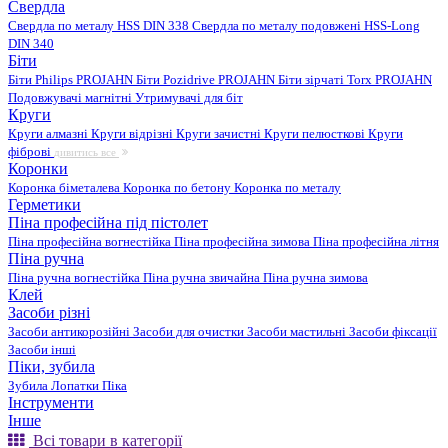
Свердла
Свердла по металу HSS DIN 338
Свердла по металу подовжені HSS-Long
DIN 340
Біти
Біти Philips PROJAHN
Біти Pozidrive PROJAHN
Біти зірчаті Torx PROJAHN
Подовжувачі магнітні
Утримувачі для біт
Круги
Круги алмазні
Круги відрізні
Круги зачистні
Круги пелюсткові
Круги
фіброві
дивитись все
Коронки
Коронка біметалева
Коронка по бетону
Коронка по металу
Герметики
Піна професійна під пістолет
Піна професійна вогнестійка
Піна професійна зимова
Піна професійна літня
Піна ручна
Піна ручна вогнестійка
Піна ручна звичайна
Піна ручна зимова
Клей
Засоби різні
Засоби антикорозійні
Засоби для очистки
Засоби мастильні
Засоби фіксації
Засоби інші
Піки, зубила
Зубила
Лопатки
Піка
Інструменти
Інше
Всі товари в категорії