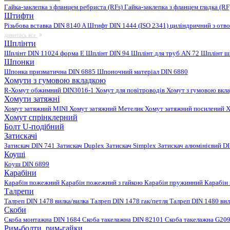
Гайка-заклепка з фланцем ребриста (RFs)
Гайка-заклепка з фланцем гладка (R
Штифти
Різьбова вставка DIN 8140 A
Штифт DIN 1444 (ISO 2341) циліндричний з отв
дивитись все
Шплінти
Шплінт DIN 11024 форма E
Шплінт DIN 94
Шплінт для труб AN 72
Шплінт ш
Шпонки
Шпонка призматична DIN 6885
Шпоночний матеріал DIN 6880
Хомути з гумовою вкладкою
R-Хомут обжимний DIN3016-1
Хомут для повітроводів
Хомут з гумовою вкл
Хомути затяжні
Хомут затяжний MINI
Хомут затяжний Метелик
Хомут затяжний посилений
Х
Хомут спрінклерний
Болт U-подібний
Затискачі
Затискач DIN 741
Затискач Duplex
Затискач Simplex
Затискач алюмінієвий D
Коуші
Коуш DIN 6899
Карабіни
Карабін пожежний
Карабін пожежний з гайкою
Карабін пружинний
Карабін
Талрепи
Талреп DIN 1478 вилка/вилка
Талреп DIN 1478 гак/петля
Талреп DIN 1480 ви
Скоби
Скоба монтажна DIN 1684
Скоба такелажна DIN 82101
Скоба такелажна G20
Рим-болти, рим-гайки