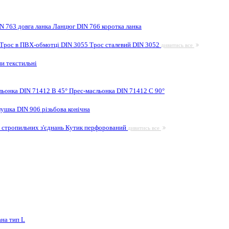
N 763 довга ланка
Ланцюг DIN 766 коротка ланка
Трос в ПВХ-обмотці DIN 3055
Трос сталевий DIN 3052
дивитись все
и текстильні
льонка DIN 71412 B 45°
Прес-масльонка DIN 71412 C 90°
лушка DIN 906 різьбова конічна
 стропильних з'єднань
Кутик перфорований
дивитись все
на тип L