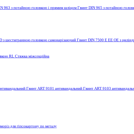
IN 963 з потайною головкою і прямим шліцом
Гвинт DIN 965 з потайною голов
 D з шестигранною головкою самонарізаючий
Гвинт DIN 7500 E EE OE з цилі
овкою RL
Стяжка міжсекційна
антивандальний
Гвинт ART 9101 антивандальний
Гвинт ART 9103 антивандал
моріз для гіпсокартону по металу