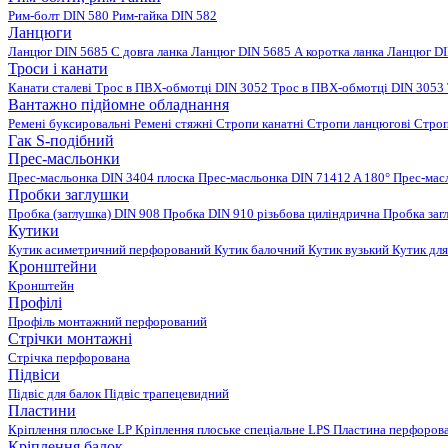
Рим-болт DIN 580
Рим-гайка DIN 582
Ланцюги
Ланцюг DIN 5685 C довга ланка
Ланцюг DIN 5685 А коротка ланка
Ланцюг DI
Троси і канати
Канати сталеві
Трос в ПВХ-обмотці DIN 3052
Трос в ПВХ-обмотці DIN 3053
Вантажно підйомне обладнання
Ремені буксировальні
Ремені стяжні
Стропи канатні
Стропи ланцюгові
Строп
Гак S-подібний
Прес-масльонки
Прес-масльонка DIN 3404 плоска
Прес-масльонка DIN 71412 A 180°
Прес-мас
Пробки заглушки
Пробка (заглушка) DIN 908
Пробка DIN 910 різьбова циліндрична
Пробка заг
Кутики
Кутик асиметричний перфорований
Кутик балочний
Кутик вузький
Кутик для
Кронштейни
Кронштейн
Профілі
Профіль монтажний перфорований
Стрічки монтажні
Стрічка перфорована
Підвіси
Підвіс для балок
Підвіс трапецевидний
Пластини
Кріплення плоське LP
Кріплення плоське спеціальне LPS
Пластина перфорова
Кріплення балок