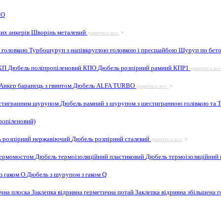
 O
них анкерів
Шворінь металевий
дивитись все
 головкою
Турбошуруп з напівкруглою головкою і пресшайбою
Шуруп по бето
 КП
Дюбель поліпропіленовий КПО
Дюбель розпірний рамний КПР1
дивитись вс
Анкер баранець з гвинтом
Дюбель ALFA TURBO
дивитись все
естигранним шурупом
Дюбель рамний з шурупом з шестигранною голівкою та
ропіленовий)
 розпірний нержавіючий
Дюбель розпірний сталевий
дивитись все
 термомостом
Дюбель термоізоляційний пластиковий
Дюбель термоізоляційний 
з гаком O
Дюбель з шурупом з гаком Q
ична плоска
Заклепка відривна герметична потай
Заклепка відривна збільшена 