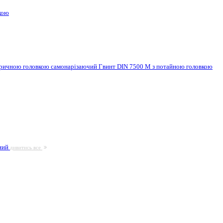
кою
ндричною головкою самонарізаючий
Гвинт DIN 7500 M з потайною головкою
ьний
дивитись все