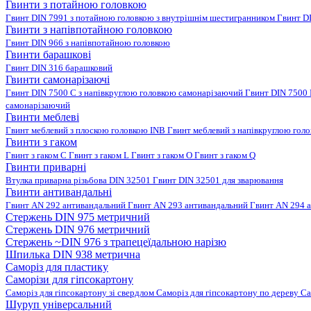
Гвинти з потайною головкою
Гвинт DIN 7991 з потайною головкою з внутрішнім шестигранником
Гвинт D
Гвинти з напівпотайною головкою
Гвинт DIN 966 з напівпотайною головкою
Гвинти барашкові
Гвинт DIN 316 барашковий
Гвинти самонарізаючі
Гвинт DIN 7500 C з напівкруглою головкою самонарізаючий
Гвинт DIN 7500
самонарізаючий
Гвинти меблеві
Гвинт меблевий з плоскою головкою INB
Гвинт меблевий з напівкруглою гол
Гвинти з гаком
Гвинт з гаком C
Гвинт з гаком L
Гвинт з гаком O
Гвинт з гаком Q
Гвинти приварні
Втулка приварна різьбова DIN 32501
Гвинт DIN 32501 для зварювання
Гвинти антивандальні
Гвинт AN 292 антивандальний
Гвинт AN 293 антивандальний
Гвинт AN 294 
Стержень DIN 975 метричний
Стержень DIN 976 метричний
Стержень ~DIN 976 з трапецеїдальною нарізю
Шпилька DIN 938 метрична
Саморіз для пластику
Саморізи для гіпсокартону
Саморіз для гіпсокартону зі свердлом
Саморіз для гіпсокартону по дереву
Са
Шуруп універсальний