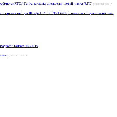
ребриста (RTCs)
Гайка-заклепка зменшений потай гладка (RTC)
дивитись все
м та прямим шліцем
Штифт DIN 551 (ISO 4766) з плоским кінцем прямий шліц
кладкою і гайкою М8/M10
жимом
дивитись все