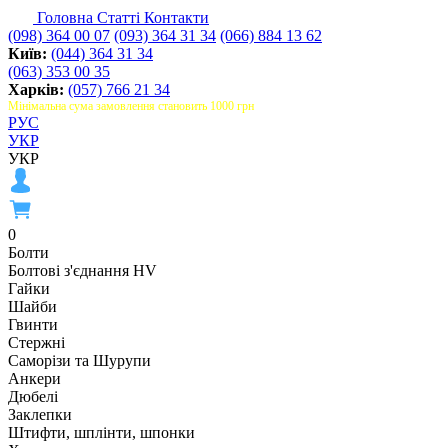
Головна
Статті
Контакти
(098) 364 00 07
(093) 364 31 34
(066) 884 13 62
Київ:
(044) 364 31 34
(063) 353 00 35
Харків:
(057) 766 21 34
Мінімальна сума замовлення становить 1000 грн
РУС
УКР
УКР
0
Болти
Болтові з'єднання HV
Гайки
Шайби
Гвинти
Стержні
Саморізи та Шурупи
Анкери
Дюбелі
Заклепки
Штифти, шплінти, шпонки