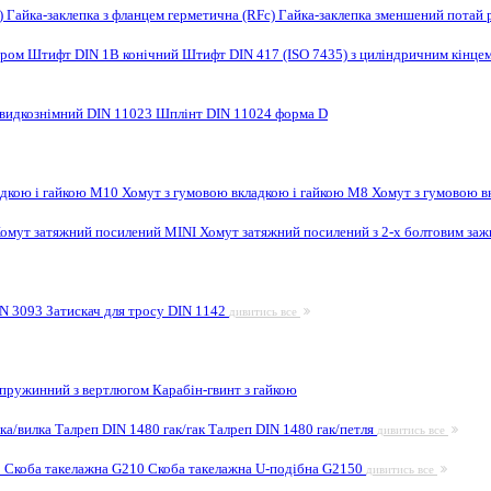
F)
Гайка-заклепка з фланцем герметична (RFc)
Гайка-заклепка зменшений потай 
ором
Штифт DIN 1B конічний
Штифт DIN 417 (ISO 7435) з циліндричним кінце
видкознімний DIN 11023
Шплінт DIN 11024 форма D
адкою і гайкою M10
Хомут з гумовою вкладкою і гайкою M8
Хомут з гумовою в
омут затяжний посилений MINI
Хомут затяжний посилений з 2-х болтовим за
IN 3093
Затискач для тросу DIN 1142
дивитись все
 пружинний з вертлюгом
Карабін-гвинт з гайкою
лка/вилка
Талреп DIN 1480 гак/гак
Талреп DIN 1480 гак/петля
дивитись все
9
Скоба такелажна G210
Скоба такелажна U-подібна G2150
дивитись все