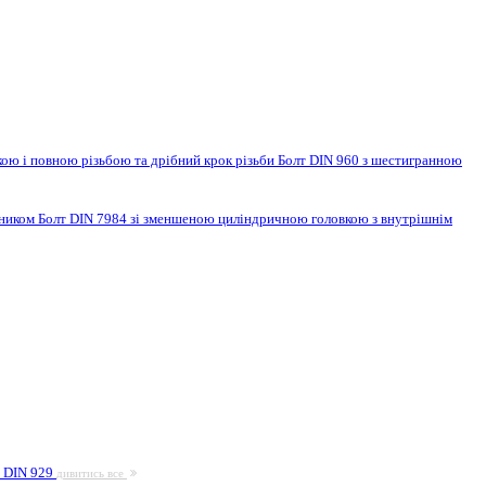
ою і повною різьбою та дрібний крок різьби
Болт DIN 960 з шестигранною
нником
Болт DIN 7984 зі зменшеною циліндричною головкою з внутрішнім
а DIN 929
дивитись все