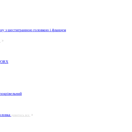
ну з шестигранною головкою і фланцем
е
 TORX
покрівельний
головка
дивитись все