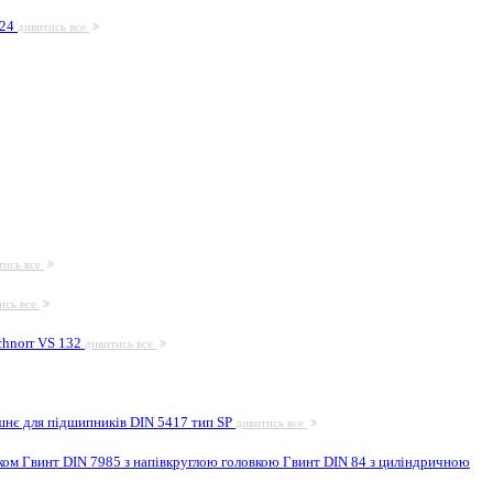
924
дивитись все
тись все
ись все
hnorr VS 132
дивитись все
шнє для підшипників DIN 5417 тип SP
дивитись все
иком
Гвинт DIN 7985 з напівкруглою головкою
Гвинт DIN 84 з циліндричною