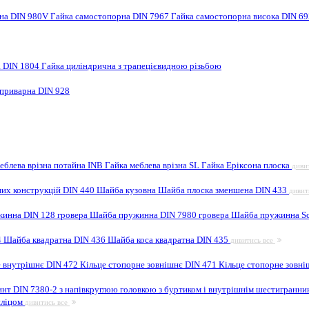
рна DIN 980V
Гайка самостопорна DIN 7967
Гайка самостопорна висока DIN 6
а DIN 1804
Гайка циліндрична з трапецієвидною різьбою
 приварна DIN 928
еблева врізна потайна INB
Гайка меблева врізна SL
Гайка Еріксона плоска
диви
них конструкцій DIN 440
Шайба кузовна
Шайба плоска зменшена DIN 433
дивит
инна DIN 128 гровера
Шайба пружинна DIN 7980 гровера
Шайба пружинна Sc
4
Шайба квадратна DIN 436
Шайба коса квадратна DIN 435
дивитись все
е внутрішнє DIN 472
Кільце стопорне зовнішнє DIN 471
Кільце стопорне зовні
инт DIN 7380-2 з напівкруглою головкою з буртиком і внутрішнім шестигранн
шліцом
дивитись все