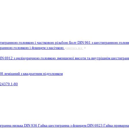
стигранною головкою і частковою різьбою
Болт DIN 961 з шестигранною головк
гранною головкою і фланцем з насічкою
дивитись все
IN 6912 з циліндричною головкою зменшеної висоти та внутрішнім шестигра
08 лемішний з квадратним підголовком
24379.1-80
игранна низька DIN 936
Гайка шестигранна з фланцем DIN 6923
Гайка приварн