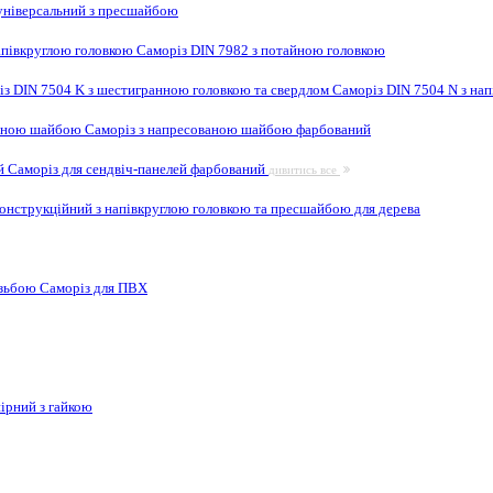
ніверсальний з пресшайбою
апівкруглою головкою
Саморіз DIN 7982 з потайною головкою
із DIN 7504 K з шестигранною головкою та свердлом
Саморіз DIN 7504 N з на
ваною шайбою
Саморіз з напресованою шайбою фарбований
ей
Саморіз для сендвіч-панелей фарбований
дивитись все
онструкційний з напівкруглою головкою та пресшайбою для дерева
ізьбою
Саморіз для ПВХ
ірний з гайкою