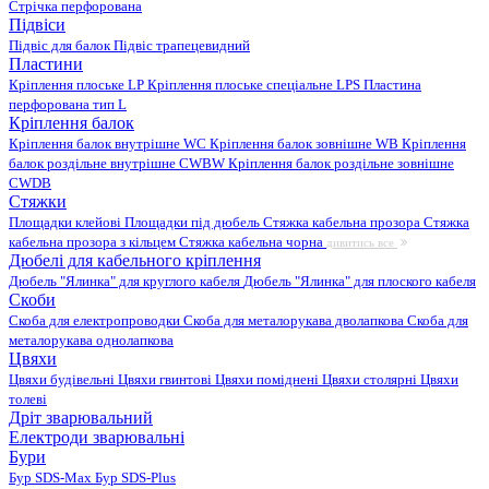
Стрічка перфорована
Підвіси
Підвіс для балок
Підвіс трапецевидний
Пластини
Кріплення плоське LP
Кріплення плоське спеціальне LPS
Пластина
перфорована тип L
Кріплення балок
Кріплення балок внутрішне WC
Кріплення балок зовнішне WB
Кріплення
балок роздільне внутрішне CWBW
Кріплення балок роздільне зовнішне
CWDB
Стяжки
Площадки клейові
Площадки під дюбель
Стяжка кабельна прозора
Стяжка
кабельна прозора з кільцем
Стяжка кабельна чорна
дивитись все
Дюбелі для кабельного кріплення
Дюбель "Ялинка" для круглого кабеля
Дюбель "Ялинка" для плоского кабеля
Скоби
Скоба для електропроводки
Скоба для металорукава дволапкова
Скоба для
металорукава однолапкова
Цвяхи
Цвяхи будівельні
Цвяхи гвинтові
Цвяхи поміднені
Цвяхи столярні
Цвяхи
толеві
Дріт зварювальний
Електроди зварювальні
Бури
Бур SDS-Max
Бур SDS-Plus