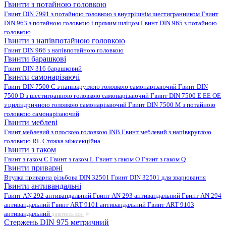
Гвинти з потайною головкою
Гвинт DIN 7991 з потайною головкою з внутрішнім шестигранником
Гвинт
DIN 963 з потайною головкою і прямим шліцом
Гвинт DIN 965 з потайною
головкою
Гвинти з напівпотайною головкою
Гвинт DIN 966 з напівпотайною головкою
Гвинти барашкові
Гвинт DIN 316 барашковий
Гвинти самонарізаючі
Гвинт DIN 7500 C з напівкруглою головкою самонарізаючий
Гвинт DIN
7500 D з шестигранною головкою самонарізаючий
Гвинт DIN 7500 E EE OE
з циліндричною головкою самонарізаючий
Гвинт DIN 7500 M з потайною
головкою самонарізаючий
Гвинти меблеві
Гвинт меблевий з плоскою головкою INB
Гвинт меблевий з напівкруглою
головкою RL
Стяжка міжсекційна
Гвинти з гаком
Гвинт з гаком C
Гвинт з гаком L
Гвинт з гаком O
Гвинт з гаком Q
Гвинти приварні
Втулка приварна різьбова DIN 32501
Гвинт DIN 32501 для зварювання
Гвинти антивандальні
Гвинт AN 292 антивандальний
Гвинт AN 293 антивандальний
Гвинт AN 294
антивандальний
Гвинт ART 9101 антивандальний
Гвинт ART 9103
антивандальний
дивитись все
Стержень DIN 975 метричний