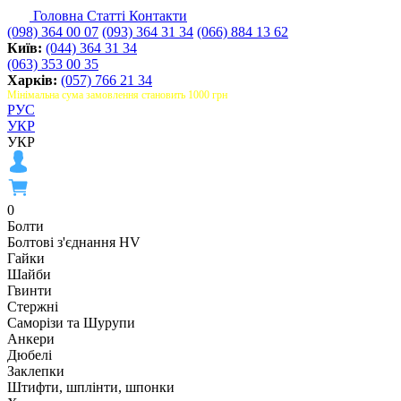
Головна
Статті
Контакти
(098) 364 00 07
(093) 364 31 34
(066) 884 13 62
Київ:
(044) 364 31 34
(063) 353 00 35
Харків:
(057) 766 21 34
Мінімальна сума замовлення становить 1000 грн
РУС
УКР
УКР
0
Болти
Болтові з'єднання HV
Гайки
Шайби
Гвинти
Стержні
Саморізи та Шурупи
Анкери
Дюбелі
Заклепки
Штифти, шплінти, шпонки