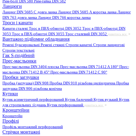
Рим-болт DIN 580
Рим-гайка DIN 582
Ланцюги
Ланцюг DIN 5685 C довга ланка
Ланцюг DIN 5685 А коротка ланка
Ланцюг
DIN 763 довга ланка
Ланцюг DIN 766 коротка ланка
Троси і канати
Канати сталеві
Трос в ПВХ-обмотці DIN 3052
Трос в ПВХ-обмотці DIN
3053
Трос в ПВХ-обмотці DIN 3055
Трос сталевий DIN 3052
дивитись все
Вантажно підйомне обладнання
Ремені буксировальні
Ремені стяжні
Стропи канатні
Стропи ланцюгові
Стропи текстильні
Гак S-подібний
Прес-масльонки
Прес-масльонка DIN 3404 плоска
Прес-масльонка DIN 71412 A 180°
Прес-
масльонка DIN 71412 B 45°
Прес-масльонка DIN 71412 C 90°
Пробки заглушки
Пробка (заглушка) DIN 908
Пробка DIN 910 різьбова циліндрична
Пробка
заглушка DIN 906 різьбова конічна
Кутики
Кутик асиметричний перфорований
Кутик балочний
Кутик вузький
Кутик
для стропильних з'єднань
Кутик перфорований
дивитись все
Кронштейни
Кронштейн
Профілі
Профіль монтажний перфорований
Стрічки монтажні