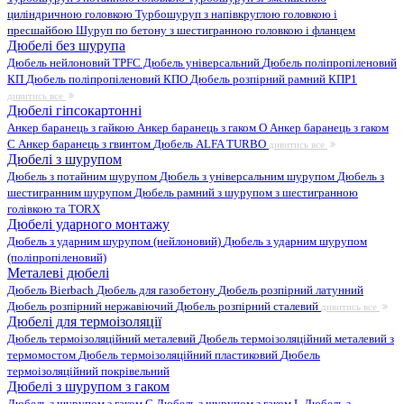
циліндричною головкою
Турбошуруп з напівкруглою головкою і
пресшайбою
Шуруп по бетону з шестигранною головкою і фланцем
Дюбелі без шурупа
Дюбель нейлоновий
TPFC Дюбель універсальний
Дюбель поліпропіленовий
КП
Дюбель поліпропіленовий КПО
Дюбель розпірний рамний КПР1
дивитись все
Дюбелі гіпсокартонні
Анкер баранець з гайкою
Анкер баранець з гаком O
Анкер баранець з гаком
С
Анкер баранець з гвинтом
Дюбель ALFA TURBO
дивитись все
Дюбелі з шурупом
Дюбель з потайним шурупом
Дюбель з універсальним шурупом
Дюбель з
шестигранним шурупом
Дюбель рамний з шурупом з шестигранною
голівкою та TORX
Дюбелі ударного монтажу
Дюбель з ударним шурупом (нейлоновий)
Дюбель з ударним шурупом
(поліпропіленовий)
Металеві дюбелі
Дюбель Bierbach
Дюбель для газобетону
Дюбель розпірний латунний
Дюбель розпірний нержавіючий
Дюбель розпірний сталевий
дивитись все
Дюбелі для термоізоляції
Дюбель термоізоляційний металевий
Дюбель термоізоляційний металевий з
термомостом
Дюбель термоізоляційний пластиковий
Дюбель
термоізоляційний покрівельний
Дюбелі з шурупом з гаком
Дюбель з шурупом з гаком C
Дюбель з шурупом з гаком L
Дюбель з