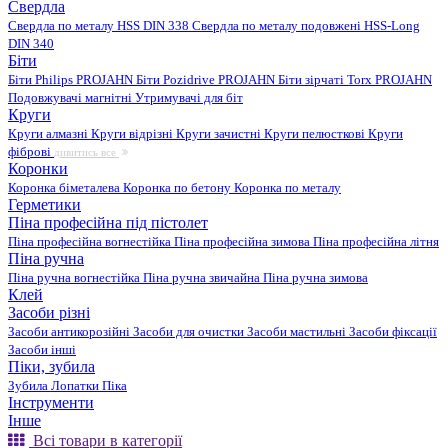
Свердла
Свердла по металу HSS DIN 338
Свердла по металу подовжені HSS-Long
DIN 340
Біти
Біти Philips PROJAHN
Біти Pozidrive PROJAHN
Біти зірчаті Torx PROJAHN
Подовжувачі магнітні
Утримувачі для біт
Круги
Круги алмазні
Круги відрізні
Круги зачистні
Круги пелюсткові
Круги
фіброві
дивитись все
Коронки
Коронка біметалева
Коронка по бетону
Коронка по металу
Герметики
Піна професійна під пістолет
Піна професійна вогнестійка
Піна професійна зимова
Піна професійна літня
Піна ручна
Піна ручна вогнестійка
Піна ручна звичайна
Піна ручна зимова
Клей
Засоби різні
Засоби антикорозійні
Засоби для очистки
Засоби мастильні
Засоби фіксації
Засоби інші
Піки, зубила
Зубила
Лопатки
Піка
Інструменти
Інше
Всі товари в категорії