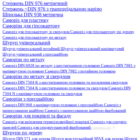
Стержень DIN 976 метричний
Стержень ~DIN 976 з трапецеїдальною нарізю
Шпилька DIN 938 метрична
Саморіз для пластику
Саморізи для гіпсокартону
Саморіз для гіпсокартону зі свердлом
Саморіз для гіпсокартону по дереву
Саморіз для гіпсокартону по металу
Шуруп універсальний
Шуруп універсальний потайний
Шуруп універсальний напівкруглий
Шуруп універсальний з пресшайбою
Саморізи по металу
Саморіз DIN 6928 по металу з шестигранною головкою
Саморіз DIN 7981 з
напівкруглою головкою
Саморіз DIN 7982 з потайною головкою
Саморізи по металу зі свердлом
Саморіз DIN 7504 K з шестигранною головкою та посиленим свердлом
Саморіз DIN 7504 K з шестигранною головкою та свердлом
Саморіз DIN
7504 N з напівкруглою головкою та свердлом
Саморізи з пресшайбою
Саморіз DIN 968 з напівкруглою головкою і пресшайбою
Саморіз з
напресованою шайбою
Саморіз з напресованою шайбою фарбований
Саморізи для покрівлі та фасаду
Саморіз для кріплення термоізоляційної покрівлі
Саморіз для сендвіч-
панелей
Саморіз для сендвіч-панелей фарбований
дивитись все
Шурупи по дереву
Шуруп DIN 571 для дерева
Шуруп конструкційний SPAX для дерева
Шуруп