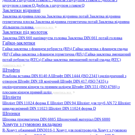
шурупом з гаком O
Дюбель з шурупом з гаком Q
Заклепки відривні
Заклепка відривна плоска
Заклепка відривна потай
Заклепка відривна
герметична плоска
Заклепка відривна герметична потай
Заклепка відривна
збільшена головка
дивитись все
Заклепки під молоток
Заклепка DIN 660 напівкругла головка
Заклепка DIN 661 потай головка
Гайки-заклепки
Гайка-заклепка з фланцем ребриста (RFs)
Гайка-заклепка з фланцем гладка
(RF)
Гайка-заклепка з фланцем герметична (RFc)
Гайка-заклепка зменшений
потай ребриста (RTCs)
Гайка-заклепка зменшений потай гладка (RTC)
дивитись все
Штифти
Різьбова вставка DIN 8140 A
Штифт DIN 1444 (ISO 2341) циліндричний з
отвором
Штифт DIN 1B конічний
Штифт DIN 417 (ISO 7435) з
циліндричним кінцем та прямим шліцем
Штифт DIN 551 (ISO 4766) з
плоским кінцем прямий шліц
дивитись все
Шплінти
Шплінт DIN 11024 форма E
Шплінт DIN 94
Шплінт для труб AN 72
Шплінт
швидкознімний DIN 11023
Шплінт DIN 11024 форма D
Шпонки
Шпонка призматична DIN 6885
Шпоночний матеріал DIN 6880
Хомути з гумовою вкладкою
R-Хомут обжимний DIN3016-1
Хомут для повітроводів
Хомут з гумовою