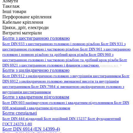
Хомути
Такелаж
Інші товари
Перфороване кріплення
Кабельне кріплення
Цвяхи, дріт, електроди
Витратні матеріали
Болти з шестигранною головкою
Болт DIN 933 з шестигранною головкою і повною різьбою
Болт DIN 931 з
шестигранною головкою і частковою різьбою
Болт DIN 961 з шестигранною
головкою і повною різьбою та дрібний крок різьби
Болт DIN 960 з
шестигранною головкою і частковою різьбою та дрібний крок різьби
Болт
DIN 6921 з шестигранною головкою і фланцем з насічкою
дивитись все
Болти з циліндричною головкою
Болт DIN 912 з циліндричною головкою з внутрішнім шестигранником
Болт
DIN 6912 з циліндричною головкою зменшеної висоти та внутрішнім
шестигранником
Болт DIN 7984 зі зменшеною циліндричною головкою з
внутрішнім шестигранником
Болти з квадратним підголовком
Болт DIN 603 напівкруглою головкою і квадратним підголовником
Болт DIN
608 лемішний з квадратним підголовком
Болти спеціальні
Болт DIN 444 відкидний
Болт норійний DIN 15237
Болт фундаментний
ГОСТ 24379.1-80
Болт DIN 6914 (EN 14399-4)