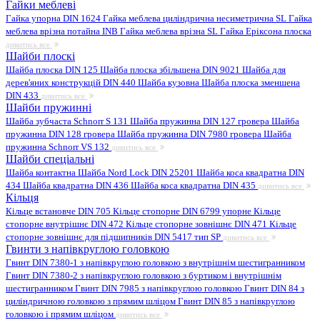
Гайки меблеві
Гайка упорна DIN 1624
Гайка меблева циліндрична несиметрична SL
Гайка
меблева врізна потайна INB
Гайка меблева врізна SL
Гайка Еріксона плоска
дивитись все
Шайби плоскі
Шайба плоска DIN 125
Шайба плоска збільшена DIN 9021
Шайба для
дерев'яних конструкцій DIN 440
Шайба кузовна
Шайба плоска зменшена
DIN 433
дивитись все
Шайби пружинні
Шайба зубчаста Schnorr S 131
Шайба пружинна DIN 127 гровера
Шайба
пружинна DIN 128 гровера
Шайба пружинна DIN 7980 гровера
Шайба
пружинна Schnorr VS 132
дивитись все
Шайби спеціальні
Шайба контактна
Шайба Nord Lock DIN 25201
Шайба коса квадратна DIN
434
Шайба квадратна DIN 436
Шайба коса квадратна DIN 435
дивитись все
Кільця
Кільце встановче DIN 705
Кільце стопорне DIN 6799 упорне
Кільце
стопорне внутрішнє DIN 472
Кільце стопорне зовнішнє DIN 471
Кільце
стопорне зовнішнє для підшипників DIN 5417 тип SP
дивитись все
Гвинти з напівкруглою головкою
Гвинт DIN 7380-1 з напівкруглою головкою з внутрішнім шестигранником
Гвинт DIN 7380-2 з напівкруглою головкою з буртиком і внутрішнім
шестигранником
Гвинт DIN 7985 з напівкруглою головкою
Гвинт DIN 84 з
циліндричною головкою з прямим шліцом
Гвинт DIN 85 з напівкруглою
головкою і прямим шліцом
дивитись все