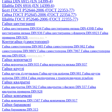
Гайка DIN 6915 (EN 14399-4)
Шайба DIN 6916 (EN 14399-6)
Болт ГОСТ Р52644-2006 (ГОСТ 22353-77)
Гайка ГОСТ Р52645-2006 (ГОСТ 22354-77)
Шайба ГОСТ Р52646-2006 (ГОСТ 22355-77)
Гайки шестигранні
Гайка шестигранна DIN 934
Гайка шестигранна низька DIN 439B
Гайка
шестигранна низька DIN 936
Гайка шестигранна з фланцем DIN 6923
Гайка
приварна DIN 929
дивитись все
Контргайки (самостопорні)
Гайка самостопорна DIN 985
Гайка самостопорна DIN 982
Гайка
самостопорна DIN 980V
Гайка самостопорна DIN 7967
Гайка самостопорна
висока DIN 6924
дивитись все
Гайки корончасті
Гайка корончаста DIN 935
Гайка корончаста низька DIN 937
Гайки круглі
Гайка кругла з'єднувальна
Гайка кругла шліцева DIN 981
Гайка кругла
шліцева DIN 1804
Гайка циліндрична з трапецієвидною різьбою
Гайки квадратні
Гайка квадратна DIN 562
Гайка квадратна з фаскою DIN 557
Гайка
квадратна приварна DIN 928
Гайки ковпачкові
Гайка ковпачкова DIN 1587
Гайка ковпачкова DIN 917
Гайки барашкові
Гайка барашкова DIN 315