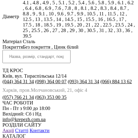
4.1
,
4.8
,
4.9
,
5
,
5.1
,
5.2
,
5.4
,
5.6
,
5.8
,
5.9
,
6.1
,
6.2
,
6.4
,
6.8
,
6.9
,
7.6
,
7.8
,
8
,
8.1
,
8.2
,
8.3
,
8.4
,
8.7
,
8.8
,
9
,
9.1
,
10
,
9.6
,
9.7
,
9.9
,
10.5
,
11
,
11.5
,
12
,
Діаметр
12.5
,
13
,
13.5
,
14
,
14.5
,
15
,
15.5
,
16
,
16.5
,
17
,
17.5
,
18
,
18.5
,
19
,
19.5
,
20
,
21
,
22
,
22.5
,
23.5
,
24
,
25
,
25.5
,
26
,
27
,
28
,
29
,
30
,
30.5
,
31
,
32
,
33
,
36
,
39.5
Матеріал
Сталь
Покриття
Без покриття
,
Цинк білий
ТД КРОС
Київ, вул. Тираспільська 12/14
(044) 364 31 34
(098) 364 00 07
(093) 364 31 34
(066) 884 13 62
Харків, пров.Молчановський, 21, офіс 4
(057) 766 21 34
(063) 353 00 35
ЧАС РОБОТИ
Пн - Пт з 9:00 до 18:00
Вихідний: Сб і Нд
info@krepezh.com.ua
РОЗДІЛИ САЙТУ
Акції
Статті
Контакти
КАТАЛОГ