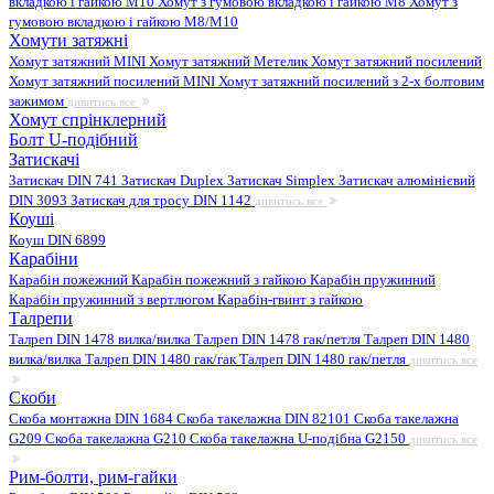
вкладкою і гайкою M10
Хомут з гумовою вкладкою і гайкою M8
Хомут з
гумовою вкладкою і гайкою М8/M10
Хомути затяжні
Хомут затяжний MINI
Хомут затяжний Метелик
Хомут затяжний посилений
Хомут затяжний посилений MINI
Хомут затяжний посилений з 2-х болтовим
зажимом
дивитись все
Хомут спрінклерний
Болт U-подібний
Затискачі
Затискач DIN 741
Затискач Duplex
Затискач Simplex
Затискач алюмінієвий
DIN 3093
Затискач для тросу DIN 1142
дивитись все
Коуші
Коуш DIN 6899
Карабіни
Карабін пожежний
Карабін пожежний з гайкою
Карабін пружинний
Карабін пружинний з вертлюгом
Карабін-гвинт з гайкою
Талрепи
Талреп DIN 1478 вилка/вилка
Талреп DIN 1478 гак/петля
Талреп DIN 1480
вилка/вилка
Талреп DIN 1480 гак/гак
Талреп DIN 1480 гак/петля
дивитись все
Скоби
Скоба монтажна DIN 1684
Скоба такелажна DIN 82101
Скоба такелажна
G209
Скоба такелажна G210
Скоба такелажна U-подібна G2150
дивитись все
Рим-болти, рим-гайки