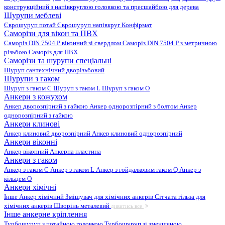
конструкційний з напівкруглою головкою та пресшайбою для дерева
Шурупи меблеві
Єврошуруп потай
Єврошуруп напівкруг
Конфірмат
Саморізи для вікон та ПВХ
Саморіз DIN 7504 P віконний зі свердлом
Саморіз DIN 7504 P з метричною
різьбою
Саморіз для ПВХ
Саморізи та шурупи спеціальні
Шуруп сантехнічний дворізьбовий
Шурупи з гаком
Шуруп з гаком C
Шуруп з гаком L
Шуруп з гаком O
Анкери з кожухом
Анкер дворозпірний з гайкою
Анкер однорозпірний з болтом
Анкер
однорозпірний з гайкою
Анкери клинові
Анкер клиновий дворозпірний
Анкер клиновий однорозпірний
Анкери віконні
Анкер віконний
Анкерна пластина
Анкери з гаком
Анкер з гаком C
Анкер з гаком L
Анкер з гойдалковим гаком Q
Анкер з
кільцем O
Анкери хімічні
Інше
Анкер хімічний
Змішувач для хімічних анкерів
Сітчата гільза для
хімічних анкерів
Шворінь металевий
дивитись все
Інше анкерне кріплення
Турбошуруп з потайною головкою
Турбошуруп зі зменшеною