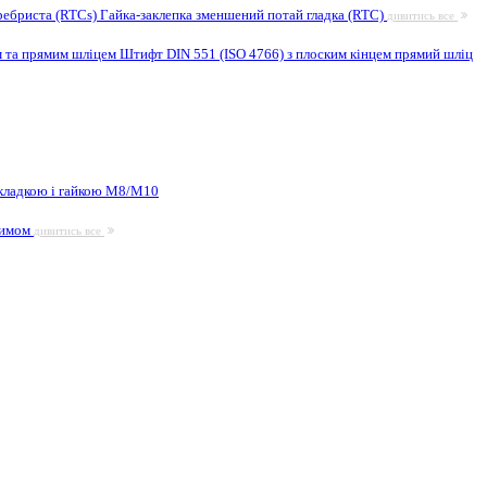
ребриста (RTCs)
Гайка-заклепка зменшений потай гладка (RTC)
дивитись все
м та прямим шліцем
Штифт DIN 551 (ISO 4766) з плоским кінцем прямий шліц
кладкою і гайкою М8/M10
жимом
дивитись все