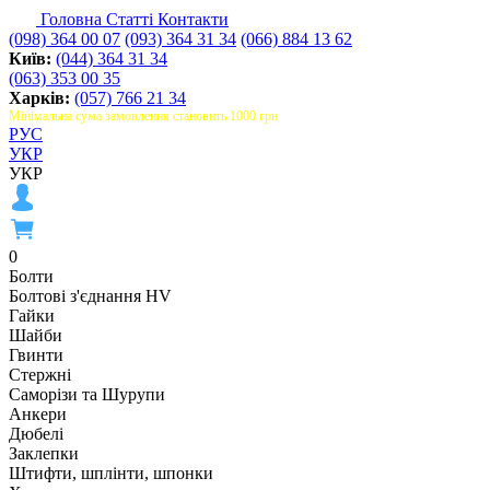
Головна
Статті
Контакти
(098) 364 00 07
(093) 364 31 34
(066) 884 13 62
Київ:
(044) 364 31 34
(063) 353 00 35
Харків:
(057) 766 21 34
Мінімальна сума замовлення становить 1000 грн
РУС
УКР
УКР
0
Болти
Болтові з'єднання HV
Гайки
Шайби
Гвинти
Стержні
Саморізи та Шурупи
Анкери
Дюбелі
Заклепки
Штифти, шплінти, шпонки