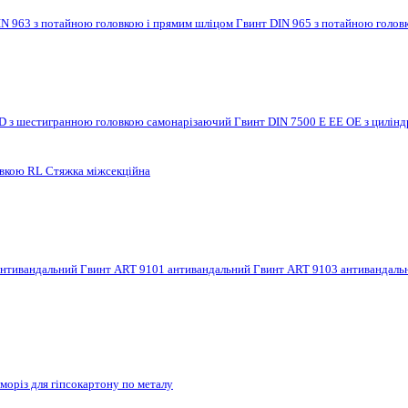
IN 963 з потайною головкою і прямим шліцом
Гвинт DIN 965 з потайною голов
 D з шестигранною головкою самонарізаючий
Гвинт DIN 7500 E EE OE з цилі
овкою RL
Стяжка міжсекційна
антивандальний
Гвинт ART 9101 антивандальний
Гвинт ART 9103 антивандал
моріз для гіпсокартону по металу