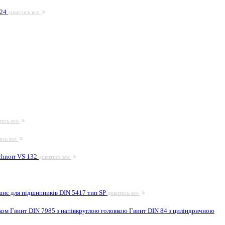
924
дивитись все
тись все
ись все
hnorr VS 132
дивитись все
шнє для підшипників DIN 5417 тип SP
дивитись все
иком
Гвинт DIN 7985 з напівкруглою головкою
Гвинт DIN 84 з циліндричною