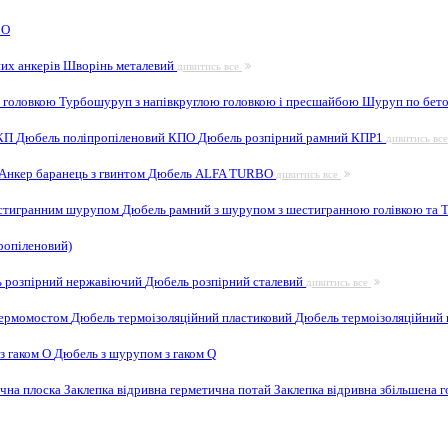
 O
них анкерів
Шворінь металевий
дивитись все
 головкою
Турбошуруп з напівкруглою головкою і пресшайбою
Шуруп по бето
 КП
Дюбель поліпропіленовий КПО
Дюбель розпірний рамний КПР1
дивитись вс
Анкер баранець з гвинтом
Дюбель ALFA TURBO
дивитись все
естигранним шурупом
Дюбель рамний з шурупом з шестигранною голівкою та
ропіленовий)
 розпірний нержавіючий
Дюбель розпірний сталевий
дивитись все
 термомостом
Дюбель термоізоляційний пластиковий
Дюбель термоізоляційний 
з гаком O
Дюбель з шурупом з гаком Q
ична плоска
Заклепка відривна герметична потай
Заклепка відривна збільшена 