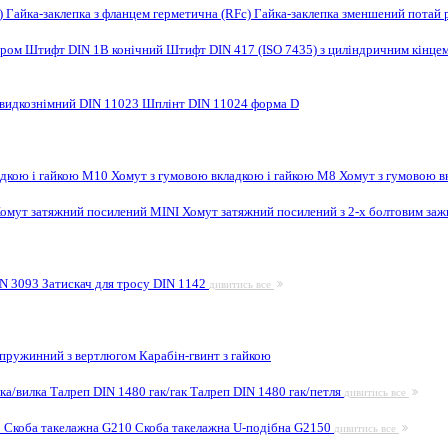
F)
Гайка-заклепка з фланцем герметична (RFc)
Гайка-заклепка зменшений потай 
ором
Штифт DIN 1B конічний
Штифт DIN 417 (ISO 7435) з циліндричним кінце
видкознімний DIN 11023
Шплінт DIN 11024 форма D
адкою і гайкою M10
Хомут з гумовою вкладкою і гайкою M8
Хомут з гумовою в
омут затяжний посилений MINI
Хомут затяжний посилений з 2-х болтовим за
IN 3093
Затискач для тросу DIN 1142
дивитись все
 пружинний з вертлюгом
Карабін-гвинт з гайкою
лка/вилка
Талреп DIN 1480 гак/гак
Талреп DIN 1480 гак/петля
дивитись все
9
Скоба такелажна G210
Скоба такелажна U-подібна G2150
дивитись все