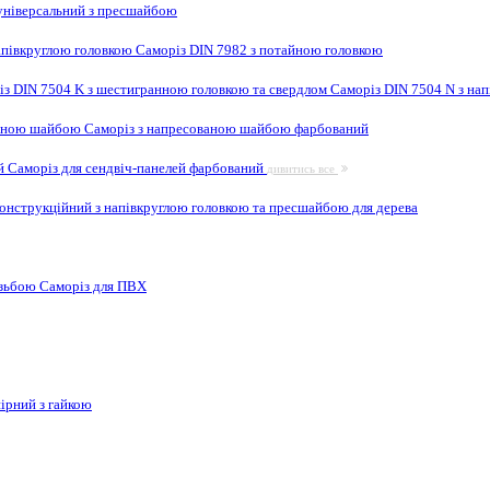
ніверсальний з пресшайбою
апівкруглою головкою
Саморіз DIN 7982 з потайною головкою
із DIN 7504 K з шестигранною головкою та свердлом
Саморіз DIN 7504 N з на
ваною шайбою
Саморіз з напресованою шайбою фарбований
ей
Саморіз для сендвіч-панелей фарбований
дивитись все
онструкційний з напівкруглою головкою та пресшайбою для дерева
ізьбою
Саморіз для ПВХ
ірний з гайкою