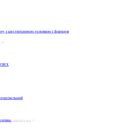
ну з шестигранною головкою і фланцем
е
 TORX
покрівельний
головка
дивитись все