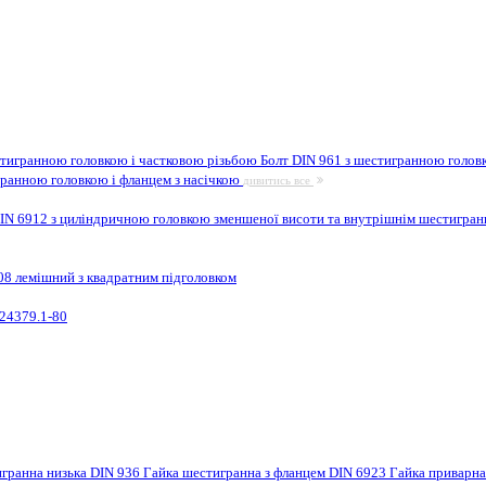
стигранною головкою і частковою різьбою
Болт DIN 961 з шестигранною головк
гранною головкою і фланцем з насічкою
дивитись все
IN 6912 з циліндричною головкою зменшеної висоти та внутрішнім шестигра
08 лемішний з квадратним підголовком
24379.1-80
игранна низька DIN 936
Гайка шестигранна з фланцем DIN 6923
Гайка приварн