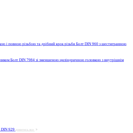
ою і повною різьбою та дрібний крок різьби
Болт DIN 960 з шестигранною
нником
Болт DIN 7984 зі зменшеною циліндричною головкою з внутрішнім
а DIN 929
дивитись все