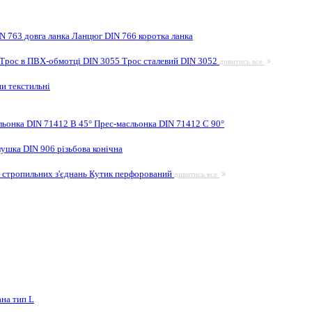
N 763 довга ланка
Ланцюг DIN 766 коротка ланка
Трос в ПВХ-обмотці DIN 3055
Трос сталевий DIN 3052
дивитись все
и текстильні
льонка DIN 71412 B 45°
Прес-масльонка DIN 71412 C 90°
лушка DIN 906 різьбова конічна
 стропильних з'єднань
Кутик перфорований
дивитись все
на тип L