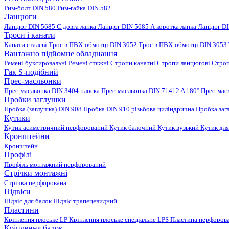
Рим-болт DIN 580
Рим-гайка DIN 582
Ланцюги
Ланцюг DIN 5685 C довга ланка
Ланцюг DIN 5685 А коротка ланка
Ланцюг DI
Троси і канати
Канати сталеві
Трос в ПВХ-обмотці DIN 3052
Трос в ПВХ-обмотці DIN 3053
Вантажно підйомне обладнання
Ремені буксировальні
Ремені стяжні
Стропи канатні
Стропи ланцюгові
Строп
Гак S-подібний
Прес-масльонки
Прес-масльонка DIN 3404 плоска
Прес-масльонка DIN 71412 A 180°
Прес-мас
Пробки заглушки
Пробка (заглушка) DIN 908
Пробка DIN 910 різьбова циліндрична
Пробка заг
Кутики
Кутик асиметричний перфорований
Кутик балочний
Кутик вузький
Кутик для
Кронштейни
Кронштейн
Профілі
Профіль монтажний перфорований
Стрічки монтажні
Стрічка перфорована
Підвіси
Підвіс для балок
Підвіс трапецевидний
Пластини
Кріплення плоське LP
Кріплення плоське спеціальне LPS
Пластина перфорова
Кріплення балок