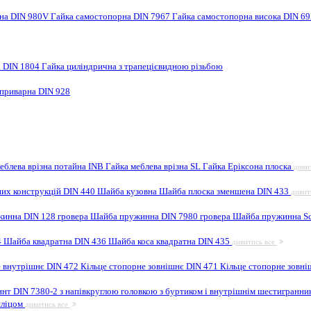
рна DIN 980V
Гайка самостопорна DIN 7967
Гайка самостопорна висока DIN 6
а DIN 1804
Гайка циліндрична з трапецієвидною різьбою
 приварна DIN 928
еблева врізна потайна INB
Гайка меблева врізна SL
Гайка Еріксона плоска
диви
них конструкцій DIN 440
Шайба кузовна
Шайба плоска зменшена DIN 433
дивит
инна DIN 128 гровера
Шайба пружинна DIN 7980 гровера
Шайба пружинна Sc
4
Шайба квадратна DIN 436
Шайба коса квадратна DIN 435
дивитись все
е внутрішнє DIN 472
Кільце стопорне зовнішнє DIN 471
Кільце стопорне зовні
инт DIN 7380-2 з напівкруглою головкою з буртиком і внутрішнім шестигранн
шліцом
дивитись все