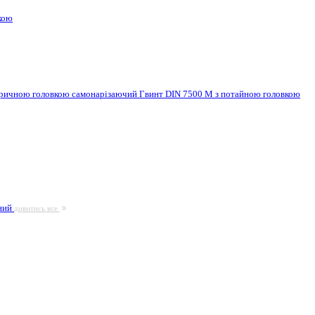
кою
ндричною головкою самонарізаючий
Гвинт DIN 7500 M з потайною головкою
ьний
дивитись все