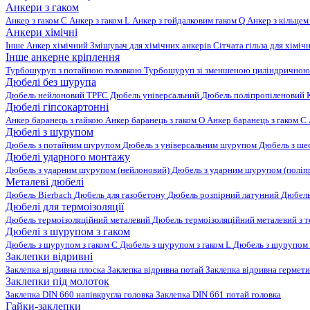
Анкери з гаком
Анкер з гаком C
Анкер з гаком L
Анкер з гойдалковим гаком Q
Анкер з кільцем
Анкери хімічні
Інше
Анкер хімічний
Змішувач для хімічних анкерів
Сітчата гільза для хіміч
Інше анкерне кріплення
Турбошуруп з потайною головкою
Турбошуруп зі зменшеною циліндричною
Дюбелі без шурупа
Дюбель нейлоновий
TPFC Дюбель універсальний
Дюбель поліпропіленовий
Дюбелі гіпсокартонні
Анкер баранець з гайкою
Анкер баранець з гаком O
Анкер баранець з гаком С
Дюбелі з шурупом
Дюбель з потайним шурупом
Дюбель з універсальним шурупом
Дюбель з ш
Дюбелі ударного монтажу
Дюбель з ударним шурупом (нейлоновий)
Дюбель з ударним шурупом (поліп
Металеві дюбелі
Дюбель Bierbach
Дюбель для газобетону
Дюбель розпірний латунний
Дюбель
Дюбелі для термоізоляції
Дюбель термоізоляційний металевий
Дюбель термоізоляційний металевий з
Дюбелі з шурупом з гаком
Дюбель з шурупом з гаком C
Дюбель з шурупом з гаком L
Дюбель з шурупом 
Заклепки відривні
Заклепка відривна плоска
Заклепка відривна потай
Заклепка відривна гермет
Заклепки під молоток
Заклепка DIN 660 напівкругла головка
Заклепка DIN 661 потай головка
Гайки-заклепки