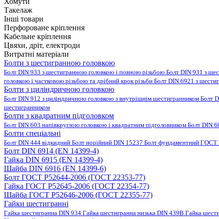
Хомути
Такелаж
Інші товари
Перфороване кріплення
Кабельне кріплення
Цвяхи, дріт, електроди
Витратні матеріали
Болти з шестигранною головкою
Болт DIN 933 з шестигранною головкою і повною різьбою
Болт DIN 931 з ше
головкою і частковою різьбою та дрібний крок різьби
Болт DIN 6921 з шести
Болти з циліндричною головкою
Болт DIN 912 з циліндричною головкою з внутрішнім шестигранником
Болт D
шестигранником
Болти з квадратним підголовком
Болт DIN 603 напівкруглою головкою і квадратним підголовником
Болт DIN 6
Болти спеціальні
Болт DIN 444 відкидний
Болт норійний DIN 15237
Болт фундаментний ГОСТ 
Болт DIN 6914 (EN 14399-4)
Гайка DIN 6915 (EN 14399-4)
Шайба DIN 6916 (EN 14399-6)
Болт ГОСТ Р52644-2006 (ГОСТ 22353-77)
Гайка ГОСТ Р52645-2006 (ГОСТ 22354-77)
Шайба ГОСТ Р52646-2006 (ГОСТ 22355-77)
Гайки шестигранні
Гайка шестигранна DIN 934
Гайка шестигранна низька DIN 439B
Гайка шест