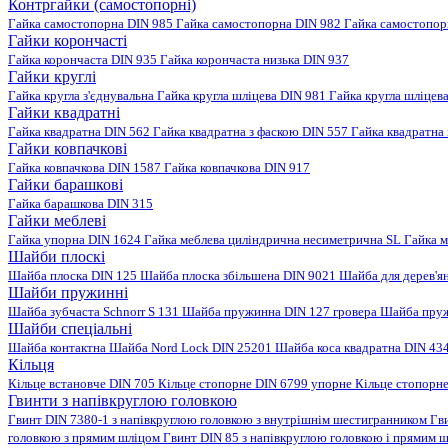
Контргайки (самостопорні)
Гайка самостопорна DIN 985
Гайка самостопорна DIN 982
Гайка самостопо
Гайки корончасті
Гайка корончаста DIN 935
Гайка корончаста низька DIN 937
Гайки круглі
Гайка кругла з'єднувальна
Гайка кругла шліцева DIN 981
Гайка кругла шліцев
Гайки квадратні
Гайка квадратна DIN 562
Гайка квадратна з фаскою DIN 557
Гайка квадратна
Гайки ковпачкові
Гайка ковпачкова DIN 1587
Гайка ковпачкова DIN 917
Гайки барашкові
Гайка барашкова DIN 315
Гайки меблеві
Гайка упорна DIN 1624
Гайка меблева циліндрична несиметрична SL
Гайка м
Шайби плоскі
Шайба плоска DIN 125
Шайба плоска збільшена DIN 9021
Шайба для дерев'я
Шайби пружинні
Шайба зубчаста Schnorr S 131
Шайба пружинна DIN 127 гровера
Шайба пруж
Шайби спеціальні
Шайба контактна
Шайба Nord Lock DIN 25201
Шайба коса квадратна DIN 43
Кільця
Кільце встановче DIN 705
Кільце стопорне DIN 6799 упорне
Кільце стопорн
Гвинти з напівкруглою головкою
Гвинт DIN 7380-1 з напівкруглою головкою з внутрішнім шестигранником
Гв
головкою з прямим шліцом
Гвинт DIN 85 з напівкруглою головкою і прямим 