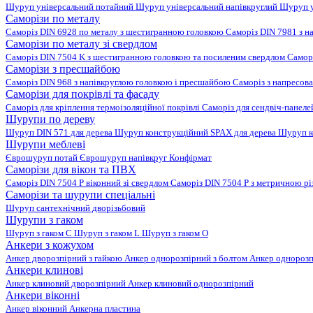
Шуруп універсальний потайний
Шуруп універсальний напівкруглий
Шуруп у
Саморізи по металу
Саморіз DIN 6928 по металу з шестигранною головкою
Саморіз DIN 7981 з н
Саморізи по металу зі свердлом
Саморіз DIN 7504 K з шестигранною головкою та посиленим свердлом
Самор
Саморізи з пресшайбою
Саморіз DIN 968 з напівкруглою головкою і пресшайбою
Саморіз з напресо
Саморізи для покрівлі та фасаду
Саморіз для кріплення термоізоляційної покрівлі
Саморіз для сендвіч-панел
Шурупи по дереву
Шуруп DIN 571 для дерева
Шуруп конструкційний SPAX для дерева
Шуруп к
Шурупи меблеві
Єврошуруп потай
Єврошуруп напівкруг
Конфірмат
Саморізи для вікон та ПВХ
Саморіз DIN 7504 P віконний зі свердлом
Саморіз DIN 7504 P з метричною р
Саморізи та шурупи спеціальні
Шуруп сантехнічний дворізьбовий
Шурупи з гаком
Шуруп з гаком C
Шуруп з гаком L
Шуруп з гаком O
Анкери з кожухом
Анкер дворозпірний з гайкою
Анкер однорозпірний з болтом
Анкер однорозп
Анкери клинові
Анкер клиновий дворозпірний
Анкер клиновий однорозпірний
Анкери віконні
Анкер віконний
Анкерна пластина