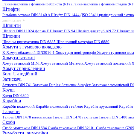
Гайка-заклепка з фланцем ребриста (RFs)
Гайка-заклепка з фланцем гладка (R
Штифти
Різьбова вставка DIN 8140 A
Штифт DIN 1444 (ISO 2341) циліндричний з отв
дивитись все
Шплінти
Шплінт DIN 11024 форма E
Шплінт DIN 94
Шплінт для труб AN 72
Шплінт ш
Шпонки
Шпонка призматична DIN 6885
Шпоночний матеріал DIN 6880
Хомути з гумовою вкладкою
R-Хомут обжимний DIN3016-1
Хомут для повітроводів
Хомут з гумовою вкл
Хомути затяжні
Хомут затяжний MINI
Хомут затяжний Метелик
Хомут затяжний посилений
Х
Хомут спрінклерний
Болт U-подібний
Затискачі
Затискач DIN 741
Затискач Duplex
Затискач Simplex
Затискач алюмінієвий D
Коуші
Коуш DIN 6899
Карабіни
Карабін пожежний
Карабін пожежний з гайкою
Карабін пружинний
Карабін
Талрепи
Талреп DIN 1478 вилка/вилка
Талреп DIN 1478 гак/петля
Талреп DIN 1480 ви
Скоби
Скоба монтажна DIN 1684
Скоба такелажна DIN 82101
Скоба такелажна G20
Рим-болти, рим-гайки