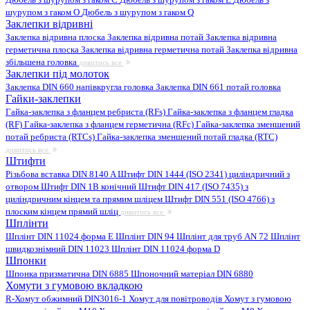
шурупом з гаком O
Дюбель з шурупом з гаком Q
Заклепки відривні
Заклепка відривна плоска
Заклепка відривна потай
Заклепка відривна
герметична плоска
Заклепка відривна герметична потай
Заклепка відривна
збільшена головка
дивитись все
Заклепки під молоток
Заклепка DIN 660 напівкругла головка
Заклепка DIN 661 потай головка
Гайки-заклепки
Гайка-заклепка з фланцем ребриста (RFs)
Гайка-заклепка з фланцем гладка
(RF)
Гайка-заклепка з фланцем герметична (RFc)
Гайка-заклепка зменшений
потай ребриста (RTCs)
Гайка-заклепка зменшений потай гладка (RTC)
дивитись все
Штифти
Різьбова вставка DIN 8140 A
Штифт DIN 1444 (ISO 2341) циліндричний з
отвором
Штифт DIN 1B конічний
Штифт DIN 417 (ISO 7435) з
циліндричним кінцем та прямим шліцем
Штифт DIN 551 (ISO 4766) з
плоским кінцем прямий шліц
дивитись все
Шплінти
Шплінт DIN 11024 форма E
Шплінт DIN 94
Шплінт для труб AN 72
Шплінт
швидкознімний DIN 11023
Шплінт DIN 11024 форма D
Шпонки
Шпонка призматична DIN 6885
Шпоночний матеріал DIN 6880
Хомути з гумовою вкладкою
R-Хомут обжимний DIN3016-1
Хомут для повітроводів
Хомут з гумовою