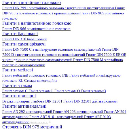
Гвинти з потайною головкою
Гвинт DIN 7991 з потайною головкою з внутрішнім шестигранником
Гвинт
DIN 963 з потайною головкою і прямим шліцом
Гвинт DIN 965 з потайною
головкою
Гвинти з напівпотайною головкою
Гвинт DIN 966 з напівпотайною головкою
Гвинти барашкові
Гвинт DIN 316 барашковий
Гвинти самонарізаючі
Гвинт DIN 7500 C з напівкруглою головкою самонарізаючий
Гвинт DIN
7500 D з шестигранною головкою самонарізаючий
Гвинт DIN 7500 E EE OE
з циліндричною головкою самонарізаючий
Гвинт DIN 7500 M з потайною
головкою самонарізаючий
Гвинти меблеві
Гвинт меблевий з плоскою головкою INB
Гвинт меблевий з напівкруглою
головкою RL
Стяжка міжсекційна
Гвинти з гаком
Гвинт з гаком C
Гвинт з гаком L
Гвинт з гаком O
Гвинт з гаком Q
Гвинти приварні
Втулка приварна різьбова DIN 32501
Гвинт DIN 32501 для зварювання
Гвинти антивандальні
Гвинт AN 292 антивандальний
Гвинт AN 293 антивандальний
Гвинт AN 294
антивандальний
Гвинт ART 9101 антивандальний
Гвинт ART 9103
антивандальний
дивитись все
Стержень DIN 975 метричний