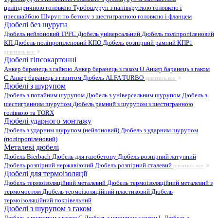
циліндричною головкою
Турбошуруп з напівкруглою головкою і
пресшайбою
Шуруп по бетону з шестигранною головкою і фланцем
Дюбелі без шурупа
Дюбель нейлоновий
TPFC Дюбель універсальний
Дюбель поліпропіленовий
КП
Дюбель поліпропіленовий КПО
Дюбель розпірний рамний КПР1
дивитись все
Дюбелі гіпсокартонні
Анкер баранець з гайкою
Анкер баранець з гаком O
Анкер баранець з гаком
С
Анкер баранець з гвинтом
Дюбель ALFA TURBO
дивитись все
Дюбелі з шурупом
Дюбель з потайним шурупом
Дюбель з універсальним шурупом
Дюбель з
шестигранним шурупом
Дюбель рамний з шурупом з шестигранною
голівкою та TORX
Дюбелі ударного монтажу
Дюбель з ударним шурупом (нейлоновий)
Дюбель з ударним шурупом
(поліпропіленовий)
Металеві дюбелі
Дюбель Bierbach
Дюбель для газобетону
Дюбель розпірний латунний
Дюбель розпірний нержавіючий
Дюбель розпірний сталевий
дивитись все
Дюбелі для термоізоляції
Дюбель термоізоляційний металевий
Дюбель термоізоляційний металевий з
термомостом
Дюбель термоізоляційний пластиковий
Дюбель
термоізоляційний покрівельний
Дюбелі з шурупом з гаком
Дюбель з шурупом з гаком C
Дюбель з шурупом з гаком L
Дюбель з