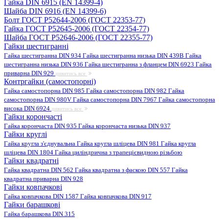
Гайка DIN 6915 (EN 14399-4)
Шайба DIN 6916 (EN 14399-6)
Болт ГОСТ Р52644-2006 (ГОСТ 22353-77)
Гайка ГОСТ Р52645-2006 (ГОСТ 22354-77)
Шайба ГОСТ Р52646-2006 (ГОСТ 22355-77)
Гайки шестигранні
Гайка шестигранна DIN 934
Гайка шестигранна низька DIN 439B
Гайка
шестигранна низька DIN 936
Гайка шестигранна з фланцем DIN 6923
Гайка
приварна DIN 929
дивитись все
Контргайки (самостопорні)
Гайка самостопорна DIN 985
Гайка самостопорна DIN 982
Гайка
самостопорна DIN 980V
Гайка самостопорна DIN 7967
Гайка самостопорна
висока DIN 6924
дивитись все
Гайки корончасті
Гайка корончаста DIN 935
Гайка корончаста низька DIN 937
Гайки круглі
Гайка кругла з'єднувальна
Гайка кругла шліцева DIN 981
Гайка кругла
шліцева DIN 1804
Гайка циліндрична з трапецієвидною різьбою
Гайки квадратні
Гайка квадратна DIN 562
Гайка квадратна з фаскою DIN 557
Гайка
квадратна приварна DIN 928
Гайки ковпачкові
Гайка ковпачкова DIN 1587
Гайка ковпачкова DIN 917
Гайки барашкові
Гайка барашкова DIN 315