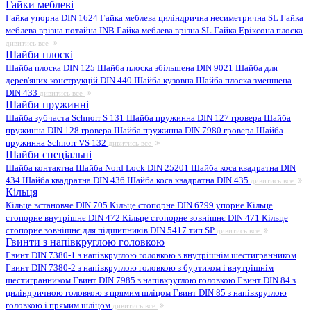
Гайки меблеві
Гайка упорна DIN 1624
Гайка меблева циліндрична несиметрична SL
Гайка
меблева врізна потайна INB
Гайка меблева врізна SL
Гайка Еріксона плоска
дивитись все
Шайби плоскі
Шайба плоска DIN 125
Шайба плоска збільшена DIN 9021
Шайба для
дерев'яних конструкцій DIN 440
Шайба кузовна
Шайба плоска зменшена
DIN 433
дивитись все
Шайби пружинні
Шайба зубчаста Schnorr S 131
Шайба пружинна DIN 127 гровера
Шайба
пружинна DIN 128 гровера
Шайба пружинна DIN 7980 гровера
Шайба
пружинна Schnorr VS 132
дивитись все
Шайби спеціальні
Шайба контактна
Шайба Nord Lock DIN 25201
Шайба коса квадратна DIN
434
Шайба квадратна DIN 436
Шайба коса квадратна DIN 435
дивитись все
Кільця
Кільце встановче DIN 705
Кільце стопорне DIN 6799 упорне
Кільце
стопорне внутрішнє DIN 472
Кільце стопорне зовнішнє DIN 471
Кільце
стопорне зовнішнє для підшипників DIN 5417 тип SP
дивитись все
Гвинти з напівкруглою головкою
Гвинт DIN 7380-1 з напівкруглою головкою з внутрішнім шестигранником
Гвинт DIN 7380-2 з напівкруглою головкою з буртиком і внутрішнім
шестигранником
Гвинт DIN 7985 з напівкруглою головкою
Гвинт DIN 84 з
циліндричною головкою з прямим шліцом
Гвинт DIN 85 з напівкруглою
головкою і прямим шліцом
дивитись все