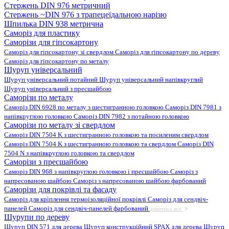
Стержень DIN 976 метричний
Стержень ~DIN 976 з трапецеїдальною нарізю
Шпилька DIN 938 метрична
Саморіз для пластику
Саморізи для гіпсокартону
Саморіз для гіпсокартону зі свердлом
Саморіз для гіпсокартону по дереву
Саморіз для гіпсокартону по металу
Шуруп універсальний
Шуруп універсальний потайний
Шуруп універсальний напівкруглий
Шуруп універсальний з пресшайбою
Саморізи по металу
Саморіз DIN 6928 по металу з шестигранною головкою
Саморіз DIN 7981 з
напівкруглою головкою
Саморіз DIN 7982 з потайною головкою
Саморізи по металу зі свердлом
Саморіз DIN 7504 K з шестигранною головкою та посиленим свердлом
Саморіз DIN 7504 K з шестигранною головкою та свердлом
Саморіз DIN
7504 N з напівкруглою головкою та свердлом
Саморізи з пресшайбою
Саморіз DIN 968 з напівкруглою головкою і пресшайбою
Саморіз з
напресованою шайбою
Саморіз з напресованою шайбою фарбований
Саморізи для покрівлі та фасаду
Саморіз для кріплення термоізоляційної покрівлі
Саморіз для сендвіч-
панелей
Саморіз для сендвіч-панелей фарбований
дивитись все
Шурупи по дереву
Шуруп DIN 571 для дерева
Шуруп конструкційний SPAX для дерева
Шуруп