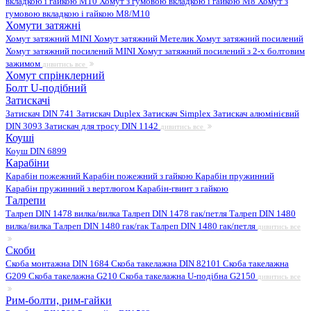
вкладкою і гайкою M10
Хомут з гумовою вкладкою і гайкою M8
Хомут з
гумовою вкладкою і гайкою М8/M10
Хомути затяжні
Хомут затяжний MINI
Хомут затяжний Метелик
Хомут затяжний посилений
Хомут затяжний посилений MINI
Хомут затяжний посилений з 2-х болтовим
зажимом
дивитись все
Хомут спрінклерний
Болт U-подібний
Затискачі
Затискач DIN 741
Затискач Duplex
Затискач Simplex
Затискач алюмінієвий
DIN 3093
Затискач для тросу DIN 1142
дивитись все
Коуші
Коуш DIN 6899
Карабіни
Карабін пожежний
Карабін пожежний з гайкою
Карабін пружинний
Карабін пружинний з вертлюгом
Карабін-гвинт з гайкою
Талрепи
Талреп DIN 1478 вилка/вилка
Талреп DIN 1478 гак/петля
Талреп DIN 1480
вилка/вилка
Талреп DIN 1480 гак/гак
Талреп DIN 1480 гак/петля
дивитись все
Скоби
Скоба монтажна DIN 1684
Скоба такелажна DIN 82101
Скоба такелажна
G209
Скоба такелажна G210
Скоба такелажна U-подібна G2150
дивитись все
Рим-болти, рим-гайки