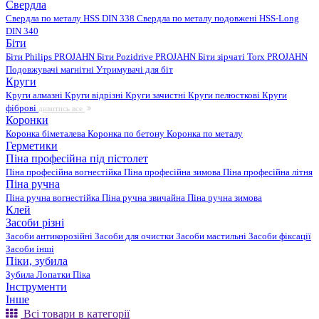
Свердла
Свердла по металу HSS DIN 338
Свердла по металу подовжені HSS-Long
DIN 340
Біти
Біти Philips PROJAHN
Біти Pozidrive PROJAHN
Біти зірчаті Torx PROJAHN
Подовжувачі магнітні
Утримувачі для біт
Круги
Круги алмазні
Круги відрізні
Круги зачистні
Круги пелюсткові
Круги
фіброві
дивитись все
Коронки
Коронка біметалева
Коронка по бетону
Коронка по металу
Герметики
Піна професійна під пістолет
Піна професійна вогнестійка
Піна професійна зимова
Піна професійна літня
Піна ручна
Піна ручна вогнестійка
Піна ручна звичайна
Піна ручна зимова
Клей
Засоби різні
Засоби антикорозійні
Засоби для очистки
Засоби мастильні
Засоби фіксації
Засоби інші
Піки, зубила
Зубила
Лопатки
Піка
Інструменти
Інше
Всі товари в категорії