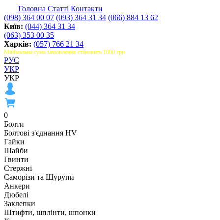
Головна
Статті
Контакти
(098) 364 00 07
(093) 364 31 34
(066) 884 13 62
Київ:
(044) 364 31 34
(063) 353 00 35
Харків:
(057) 766 21 34
Мінімальна сума замовлення становить 1000 грн
РУС
УКР
УКР
0
Болти
Болтові з'єднання HV
Гайки
Шайби
Гвинти
Стержні
Саморізи та Шурупи
Анкери
Дюбелі
Заклепки
Штифти, шплінти, шпонки