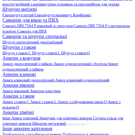
конструкційний з напівкруглою головкою та пресшайбою для дерева
Шурупи меблеві
Єврошуруп потай
Єврошуруп напівкруг
Конфірмат
Саморізи для вікон та ПВХ
Саморіз DIN 7504 P віконний зі свердлом
Саморіз DIN 7504 P з метричною
різьбою
Саморіз для ПВХ
Саморізи та шурупи спеціальні
Шуруп сантехнічний дворізьбовий
Шурупи з гаком
Шуруп з гаком C
Шуруп з гаком L
Шуруп з гаком O
Анкери з кожухом
Анкер дворозпірний з гайкою
Анкер однорозпірний з болтом
Анкер
однорозпірний з гайкою
Анкери клинові
Анкер клиновий дворозпірний
Анкер клиновий однорозпірний
Анкери віконні
Анкер віконний
Анкерна пластина
Анкери з гаком
Анкер з гаком C
Анкер з гаком L
Анкер з гойдалковим гаком Q
Анкер з
кільцем O
Анкери хімічні
Інше
Анкер хімічний
Змішувач для хімічних анкерів
Сітчата гільза для
хімічних анкерів
Шворінь металевий
дивитись все
Інше анкерне кріплення
Турбошуруп з потайною головкою
Турбошуруп зі зменшеною