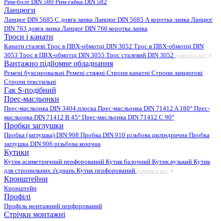
Рим-болт DIN 580
Рим-гайка DIN 582
Ланцюги
Ланцюг DIN 5685 C довга ланка
Ланцюг DIN 5685 А коротка ланка
Ланцюг
DIN 763 довга ланка
Ланцюг DIN 766 коротка ланка
Троси і канати
Канати сталеві
Трос в ПВХ-обмотці DIN 3052
Трос в ПВХ-обмотці DIN
3053
Трос в ПВХ-обмотці DIN 3055
Трос сталевий DIN 3052
дивитись все
Вантажно підйомне обладнання
Ремені буксировальні
Ремені стяжні
Стропи канатні
Стропи ланцюгові
Стропи текстильні
Гак S-подібний
Прес-масльонки
Прес-масльонка DIN 3404 плоска
Прес-масльонка DIN 71412 A 180°
Прес-
масльонка DIN 71412 B 45°
Прес-масльонка DIN 71412 C 90°
Пробки заглушки
Пробка (заглушка) DIN 908
Пробка DIN 910 різьбова циліндрична
Пробка
заглушка DIN 906 різьбова конічна
Кутики
Кутик асиметричний перфорований
Кутик балочний
Кутик вузький
Кутик
для стропильних з'єднань
Кутик перфорований
дивитись все
Кронштейни
Кронштейн
Профілі
Профіль монтажний перфорований
Стрічки монтажні