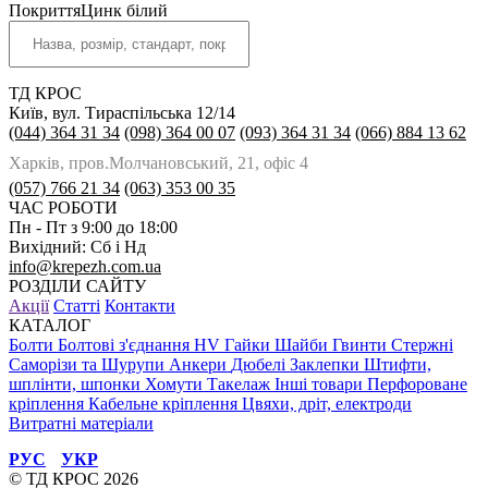
Покриття
Цинк білий
ТД КРОС
Київ, вул. Тираспільська 12/14
(044) 364 31 34
(098) 364 00 07
(093) 364 31 34
(066) 884 13 62
Харків, пров.Молчановський, 21, офіс 4
(057) 766 21 34
(063) 353 00 35
ЧАС РОБОТИ
Пн - Пт з 9:00 до 18:00
Вихідний: Сб і Нд
info@krepezh.com.ua
РОЗДІЛИ САЙТУ
Акції
Статті
Контакти
КАТАЛОГ
Болти
Болтові з'єднання HV
Гайки
Шайби
Гвинти
Стержні
Саморізи та Шурупи
Анкери
Дюбелі
Заклепки
Штифти,
шплінти, шпонки
Хомути
Такелаж
Інші товари
Перфороване
кріплення
Кабельне кріплення
Цвяхи, дріт, електроди
Витратні матеріали
РУС
УКР
© ТД КРОС 2026