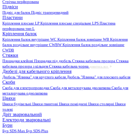
Стрічка перфорована
Підвіси
Підвіс для балок
Підвіс трапецевидний
Пластини
Кріплення плоське LP
Кріплення плоське спеціальне LPS
Пластина
перфорована тип L
Кріплення балок
Кріплення балок внутрішне WC
Кріплення балок зовнішне WB
Кріплення
балок роздільне внутрішне CWBW
Кріплення балок роздільне зовнішне
CWDB
Стяжки
Площадки клейові
Площадки під дюбель
Стяжка кабельна прозора
Стяжка
кабельна прозора з кільцем
Стяжка кабельна чорна
дивитись все
Дюбелі для кабельного кріплення
Дюбель "Ялинка" для круглого кабеля
Дюбель "Ялинка" для плоского кабеля
Скоби
Скоба для електропроводки
Скоба для металорукава дволапкова
Скоба для
металорукава однолапкова
Цвяхи
Цвяхи будівельні
Цвяхи гвинтові
Цвяхи поміднені
Цвяхи столярні
Цвяхи
толеві
Дріт зварювальний
Електроди зварювальні
Бури
Бур SDS-Max
Бур SDS-Plus