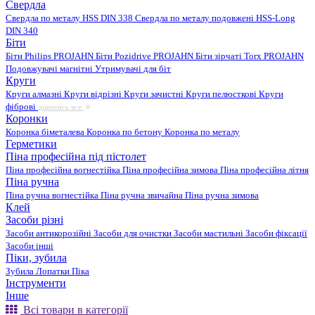
Свердла
Свердла по металу HSS DIN 338
Свердла по металу подовжені HSS-Long
DIN 340
Біти
Біти Philips PROJAHN
Біти Pozidrive PROJAHN
Біти зірчаті Torx PROJAHN
Подовжувачі магнітні
Утримувачі для біт
Круги
Круги алмазні
Круги відрізні
Круги зачистні
Круги пелюсткові
Круги
фіброві
дивитись все
Коронки
Коронка біметалева
Коронка по бетону
Коронка по металу
Герметики
Піна професійна під пістолет
Піна професійна вогнестійка
Піна професійна зимова
Піна професійна літня
Піна ручна
Піна ручна вогнестійка
Піна ручна звичайна
Піна ручна зимова
Клей
Засоби різні
Засоби антикорозійні
Засоби для очистки
Засоби мастильні
Засоби фіксації
Засоби інші
Піки, зубила
Зубила
Лопатки
Піка
Інструменти
Інше
Всі товари в категорії