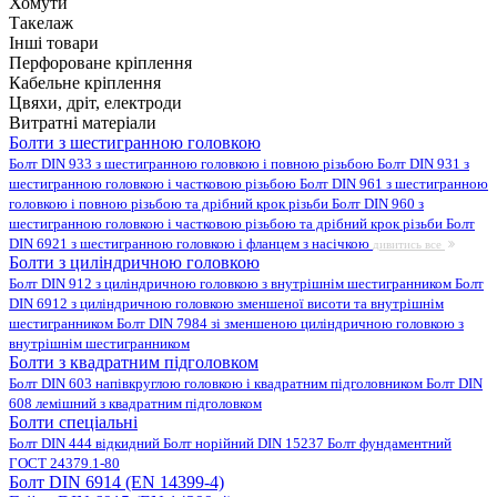
Хомути
Такелаж
Інші товари
Перфороване кріплення
Кабельне кріплення
Цвяхи, дріт, електроди
Витратні матеріали
Болти з шестигранною головкою
Болт DIN 933 з шестигранною головкою і повною різьбою
Болт DIN 931 з
шестигранною головкою і частковою різьбою
Болт DIN 961 з шестигранною
головкою і повною різьбою та дрібний крок різьби
Болт DIN 960 з
шестигранною головкою і частковою різьбою та дрібний крок різьби
Болт
DIN 6921 з шестигранною головкою і фланцем з насічкою
дивитись все
Болти з циліндричною головкою
Болт DIN 912 з циліндричною головкою з внутрішнім шестигранником
Болт
DIN 6912 з циліндричною головкою зменшеної висоти та внутрішнім
шестигранником
Болт DIN 7984 зі зменшеною циліндричною головкою з
внутрішнім шестигранником
Болти з квадратним підголовком
Болт DIN 603 напівкруглою головкою і квадратним підголовником
Болт DIN
608 лемішний з квадратним підголовком
Болти спеціальні
Болт DIN 444 відкидний
Болт норійний DIN 15237
Болт фундаментний
ГОСТ 24379.1-80
Болт DIN 6914 (EN 14399-4)