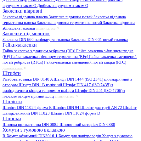
шурупом з гаком O
Дюбель з шурупом з гаком Q
Заклепки відривні
Заклепка відривна плоска
Заклепка відривна потай
Заклепка відривна
герметична плоска
Заклепка відривна герметична потай
Заклепка відривна
збільшена головка
дивитись все
Заклепки під молоток
Заклепка DIN 660 напівкругла головка
Заклепка DIN 661 потай головка
Гайки-заклепки
Гайка-заклепка з фланцем ребриста (RFs)
Гайка-заклепка з фланцем гладка
(RF)
Гайка-заклепка з фланцем герметична (RFc)
Гайка-заклепка зменшений
потай ребриста (RTCs)
Гайка-заклепка зменшений потай гладка (RTC)
дивитись все
Штифти
Різьбова вставка DIN 8140 A
Штифт DIN 1444 (ISO 2341) циліндричний з
отвором
Штифт DIN 1B конічний
Штифт DIN 417 (ISO 7435) з
циліндричним кінцем та прямим шліцем
Штифт DIN 551 (ISO 4766) з
плоским кінцем прямий шліц
дивитись все
Шплінти
Шплінт DIN 11024 форма E
Шплінт DIN 94
Шплінт для труб AN 72
Шплінт
швидкознімний DIN 11023
Шплінт DIN 11024 форма D
Шпонки
Шпонка призматична DIN 6885
Шпоночний матеріал DIN 6880
Хомути з гумовою вкладкою
R-Хомут обжимний DIN3016-1
Хомут для повітроводів
Хомут з гумовою