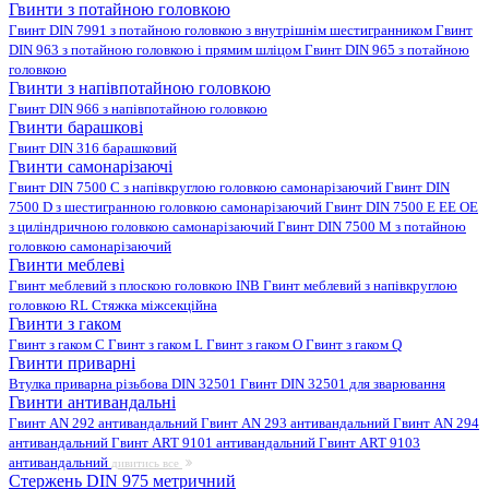
Гвинти з потайною головкою
Гвинт DIN 7991 з потайною головкою з внутрішнім шестигранником
Гвинт
DIN 963 з потайною головкою і прямим шліцом
Гвинт DIN 965 з потайною
головкою
Гвинти з напівпотайною головкою
Гвинт DIN 966 з напівпотайною головкою
Гвинти барашкові
Гвинт DIN 316 барашковий
Гвинти самонарізаючі
Гвинт DIN 7500 C з напівкруглою головкою самонарізаючий
Гвинт DIN
7500 D з шестигранною головкою самонарізаючий
Гвинт DIN 7500 E EE OE
з циліндричною головкою самонарізаючий
Гвинт DIN 7500 M з потайною
головкою самонарізаючий
Гвинти меблеві
Гвинт меблевий з плоскою головкою INB
Гвинт меблевий з напівкруглою
головкою RL
Стяжка міжсекційна
Гвинти з гаком
Гвинт з гаком C
Гвинт з гаком L
Гвинт з гаком O
Гвинт з гаком Q
Гвинти приварні
Втулка приварна різьбова DIN 32501
Гвинт DIN 32501 для зварювання
Гвинти антивандальні
Гвинт AN 292 антивандальний
Гвинт AN 293 антивандальний
Гвинт AN 294
антивандальний
Гвинт ART 9101 антивандальний
Гвинт ART 9103
антивандальний
дивитись все
Стержень DIN 975 метричний