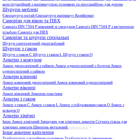
конструкційний з напівкруглою головкою та пресшайбою для дерева
Шурупи меблеві
Єврошуруп потай
Єврошуруп напівкруг
Конфірмат
Саморізи для вікон та ПВХ
Саморіз DIN 7504 P віконний зі свердлом
Саморіз DIN 7504 P з метричною
різьбою
Саморіз для ПВХ
Саморізи та шурупи спеціальні
Шуруп сантехнічний дворізьбовий
Шурупи з гаком
Шуруп з гаком C
Шуруп з гаком L
Шуруп з гаком O
Анкери з кожухом
Анкер дворозпірний з гайкою
Анкер однорозпірний з болтом
Анкер
однорозпірний з гайкою
Анкери клинові
Анкер клиновий дворозпірний
Анкер клиновий однорозпірний
Анкери віконні
Анкер віконний
Анкерна пластина
Анкери з гаком
Анкер з гаком C
Анкер з гаком L
Анкер з гойдалковим гаком Q
Анкер з
кільцем O
Анкери хімічні
Інше
Анкер хімічний
Змішувач для хімічних анкерів
Сітчата гільза для
хімічних анкерів
Шворінь металевий
дивитись все
Інше анкерне кріплення
Турбошуруп з потайною головкою
Турбошуруп зі зменшеною