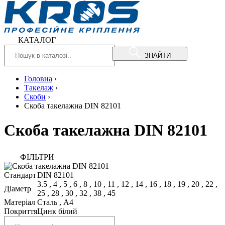
КАТАЛОГ
ЗНАЙТИ
Головна
›
Такелаж
›
Скоби
›
Скоба такелажна DIN 82101
Скоба такелажна DIN 82101
ФIЛЬТРИ
Стандарт
DIN 82101
3.5
,
4
,
5
,
6
,
8
,
10
,
11
,
12
,
14
,
16
,
18
,
19
,
20
,
22
,
Діаметр
25
,
28
,
30
,
32
,
38
,
45
Матеріал
Сталь
,
A4
Покриття
Цинк білий