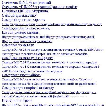
Стержень DIN 976 метричний
Стержень ~DIN 976 з трапецеїдальною нарізю
Шпилька DIN 938 метрична
Саморіз для пластику
Саморізи для гіпсокартону
Саморіз для гіпсокартону зі свердлом
Саморіз для гіпсокартону по дереву
Саморіз для гіпсокартону по металу
Шуруп універсальний
Шуруп універсальний потайний
Шуруп універсальний напівкруглий
Шуруп універсальний з пресшайбою
Саморізи по металу
Саморіз DIN 6928 по металу з шестигранною головкою
Саморіз DIN 7981 з
напівкруглою головкою
Саморіз DIN 7982 з потайною головкою
Саморізи по металу зі свердлом
Саморіз DIN 7504 K з шестигранною головкою та посиленим свердлом
Саморіз DIN 7504 K з шестигранною головкою та свердлом
Саморіз DIN
7504 N з напівкруглою головкою та свердлом
Саморізи з пресшайбою
Саморіз DIN 968 з напівкруглою головкою і пресшайбою
Саморіз з
напресованою шайбою
Саморіз з напресованою шайбою фарбований
Саморізи для покрівлі та фасаду
Саморіз для кріплення термоізоляційної покрівлі
Саморіз для сендвіч-
панелей
Саморіз для сендвіч-панелей фарбований
дивитись все
Шурупи по дереву
Шуруп DIN 571 для дерева
Шуруп конструкційний SPAX для дерева
Шуруп