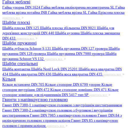
Гайки меблеві
Гайка упорна DIN 1624
Гайка меблева циліндрична несиметрична SL
Гайка
меблева врізна потайна INB
Гайка меблева врізна SL
Гайка Еріксона плоска
дивитись все
Шайби плоскі
Шайба плоска DIN 125
Шайба плоска збільшена DIN 9021
Шайба для
дерев'яних конструкцій DIN 440
Шайба кузовна
Шайба плоска зменшена
DIN 433
дивитись все
Шайби пружинні
Шайба зубчаста Schnorr S 131
Шайба пружинна DIN 127 гровера
Шайба
пружинна DIN 128 гровера
Шайба пружинна DIN 7980 гровера
Шайба
пружинна Schnorr VS 132
дивитись все
Шайби спеціальні
Шайба контактна
Шайба Nord Lock DIN 25201
Шайба коса квадратна DIN
434
Шайба квадратна DIN 436
Шайба коса квадратна DIN 435
дивитись все
Кільця
Кільце встановче DIN 705
Кільце стопорне DIN 6799 упорне
Кільце
стопорне внутрішнє DIN 472
Кільце стопорне зовнішнє DIN 471
Кільце
стопорне зовнішнє для підшипників DIN 5417 тип SP
дивитись все
Гвинти з напівкруглою головкою
Гвинт DIN 7380-1 з напівкруглою головкою з внутрішнім шестигранником
Гвинт DIN 7380-2 з напівкруглою головкою з буртиком і внутрішнім
шестигранником
Гвинт DIN 7985 з напівкруглою головкою
Гвинт DIN 84 з
циліндричною головкою з прямим шліцом
Гвинт DIN 85 з напівкруглою
головкою і прямим шліцом
дивитись все