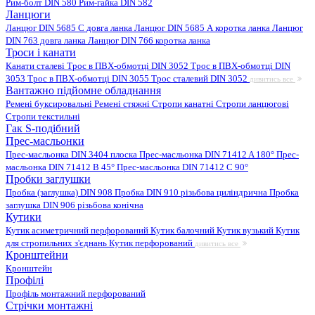
Рим-болт DIN 580
Рим-гайка DIN 582
Ланцюги
Ланцюг DIN 5685 C довга ланка
Ланцюг DIN 5685 А коротка ланка
Ланцюг
DIN 763 довга ланка
Ланцюг DIN 766 коротка ланка
Троси і канати
Канати сталеві
Трос в ПВХ-обмотці DIN 3052
Трос в ПВХ-обмотці DIN
3053
Трос в ПВХ-обмотці DIN 3055
Трос сталевий DIN 3052
дивитись все
Вантажно підйомне обладнання
Ремені буксировальні
Ремені стяжні
Стропи канатні
Стропи ланцюгові
Стропи текстильні
Гак S-подібний
Прес-масльонки
Прес-масльонка DIN 3404 плоска
Прес-масльонка DIN 71412 A 180°
Прес-
масльонка DIN 71412 B 45°
Прес-масльонка DIN 71412 C 90°
Пробки заглушки
Пробка (заглушка) DIN 908
Пробка DIN 910 різьбова циліндрична
Пробка
заглушка DIN 906 різьбова конічна
Кутики
Кутик асиметричний перфорований
Кутик балочний
Кутик вузький
Кутик
для стропильних з'єднань
Кутик перфорований
дивитись все
Кронштейни
Кронштейн
Профілі
Профіль монтажний перфорований
Стрічки монтажні