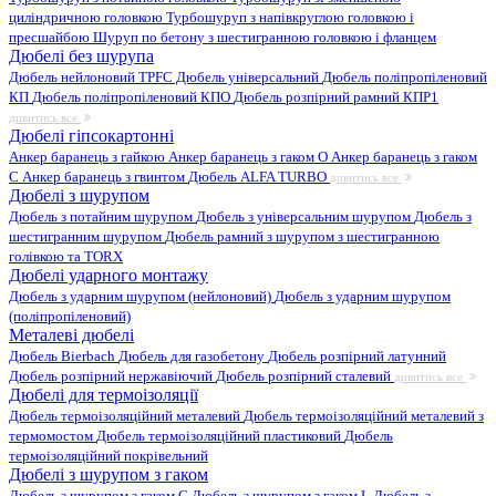
циліндричною головкою
Турбошуруп з напівкруглою головкою і
пресшайбою
Шуруп по бетону з шестигранною головкою і фланцем
Дюбелі без шурупа
Дюбель нейлоновий
TPFC Дюбель універсальний
Дюбель поліпропіленовий
КП
Дюбель поліпропіленовий КПО
Дюбель розпірний рамний КПР1
дивитись все
Дюбелі гіпсокартонні
Анкер баранець з гайкою
Анкер баранець з гаком O
Анкер баранець з гаком
С
Анкер баранець з гвинтом
Дюбель ALFA TURBO
дивитись все
Дюбелі з шурупом
Дюбель з потайним шурупом
Дюбель з універсальним шурупом
Дюбель з
шестигранним шурупом
Дюбель рамний з шурупом з шестигранною
голівкою та TORX
Дюбелі ударного монтажу
Дюбель з ударним шурупом (нейлоновий)
Дюбель з ударним шурупом
(поліпропіленовий)
Металеві дюбелі
Дюбель Bierbach
Дюбель для газобетону
Дюбель розпірний латунний
Дюбель розпірний нержавіючий
Дюбель розпірний сталевий
дивитись все
Дюбелі для термоізоляції
Дюбель термоізоляційний металевий
Дюбель термоізоляційний металевий з
термомостом
Дюбель термоізоляційний пластиковий
Дюбель
термоізоляційний покрівельний
Дюбелі з шурупом з гаком
Дюбель з шурупом з гаком C
Дюбель з шурупом з гаком L
Дюбель з