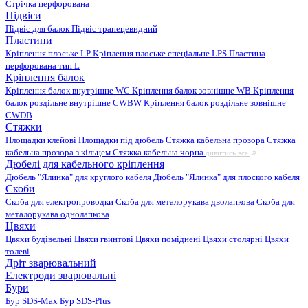
Стрічка перфорована
Підвіси
Підвіс для балок
Підвіс трапецевидний
Пластини
Кріплення плоське LP
Кріплення плоське спеціальне LPS
Пластина
перфорована тип L
Кріплення балок
Кріплення балок внутрішне WC
Кріплення балок зовнішне WB
Кріплення
балок роздільне внутрішне CWBW
Кріплення балок роздільне зовнішне
CWDB
Стяжки
Площадки клейові
Площадки під дюбель
Стяжка кабельна прозора
Стяжка
кабельна прозора з кільцем
Стяжка кабельна чорна
дивитись все
Дюбелі для кабельного кріплення
Дюбель "Ялинка" для круглого кабеля
Дюбель "Ялинка" для плоского кабеля
Скоби
Скоба для електропроводки
Скоба для металорукава дволапкова
Скоба для
металорукава однолапкова
Цвяхи
Цвяхи будівельні
Цвяхи гвинтові
Цвяхи поміднені
Цвяхи столярні
Цвяхи
толеві
Дріт зварювальний
Електроди зварювальні
Бури
Бур SDS-Max
Бур SDS-Plus