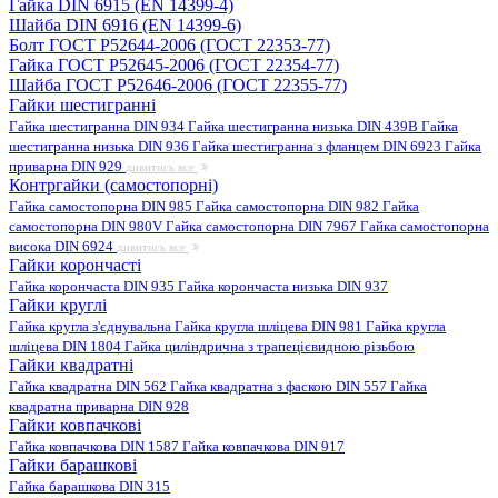
Гайка DIN 6915 (EN 14399-4)
Шайба DIN 6916 (EN 14399-6)
Болт ГОСТ Р52644-2006 (ГОСТ 22353-77)
Гайка ГОСТ Р52645-2006 (ГОСТ 22354-77)
Шайба ГОСТ Р52646-2006 (ГОСТ 22355-77)
Гайки шестигранні
Гайка шестигранна DIN 934
Гайка шестигранна низька DIN 439B
Гайка
шестигранна низька DIN 936
Гайка шестигранна з фланцем DIN 6923
Гайка
приварна DIN 929
дивитись все
Контргайки (самостопорні)
Гайка самостопорна DIN 985
Гайка самостопорна DIN 982
Гайка
самостопорна DIN 980V
Гайка самостопорна DIN 7967
Гайка самостопорна
висока DIN 6924
дивитись все
Гайки корончасті
Гайка корончаста DIN 935
Гайка корончаста низька DIN 937
Гайки круглі
Гайка кругла з'єднувальна
Гайка кругла шліцева DIN 981
Гайка кругла
шліцева DIN 1804
Гайка циліндрична з трапецієвидною різьбою
Гайки квадратні
Гайка квадратна DIN 562
Гайка квадратна з фаскою DIN 557
Гайка
квадратна приварна DIN 928
Гайки ковпачкові
Гайка ковпачкова DIN 1587
Гайка ковпачкова DIN 917
Гайки барашкові
Гайка барашкова DIN 315