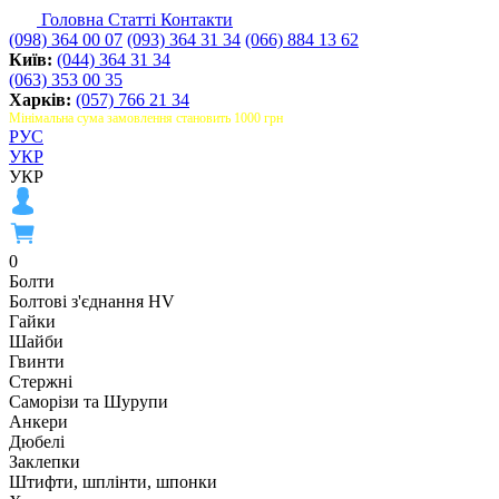
Головна
Статті
Контакти
(098) 364 00 07
(093) 364 31 34
(066) 884 13 62
Київ:
(044) 364 31 34
(063) 353 00 35
Харків:
(057) 766 21 34
Мінімальна сума замовлення становить 1000 грн
РУС
УКР
УКР
0
Болти
Болтові з'єднання HV
Гайки
Шайби
Гвинти
Стержні
Саморізи та Шурупи
Анкери
Дюбелі
Заклепки
Штифти, шплінти, шпонки