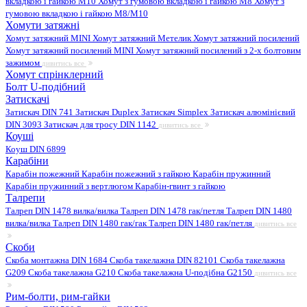
вкладкою і гайкою M10
Хомут з гумовою вкладкою і гайкою M8
Хомут з
гумовою вкладкою і гайкою М8/M10
Хомути затяжні
Хомут затяжний MINI
Хомут затяжний Метелик
Хомут затяжний посилений
Хомут затяжний посилений MINI
Хомут затяжний посилений з 2-х болтовим
зажимом
дивитись все
Хомут спрінклерний
Болт U-подібний
Затискачі
Затискач DIN 741
Затискач Duplex
Затискач Simplex
Затискач алюмінієвий
DIN 3093
Затискач для тросу DIN 1142
дивитись все
Коуші
Коуш DIN 6899
Карабіни
Карабін пожежний
Карабін пожежний з гайкою
Карабін пружинний
Карабін пружинний з вертлюгом
Карабін-гвинт з гайкою
Талрепи
Талреп DIN 1478 вилка/вилка
Талреп DIN 1478 гак/петля
Талреп DIN 1480
вилка/вилка
Талреп DIN 1480 гак/гак
Талреп DIN 1480 гак/петля
дивитись все
Скоби
Скоба монтажна DIN 1684
Скоба такелажна DIN 82101
Скоба такелажна
G209
Скоба такелажна G210
Скоба такелажна U-подібна G2150
дивитись все
Рим-болти, рим-гайки