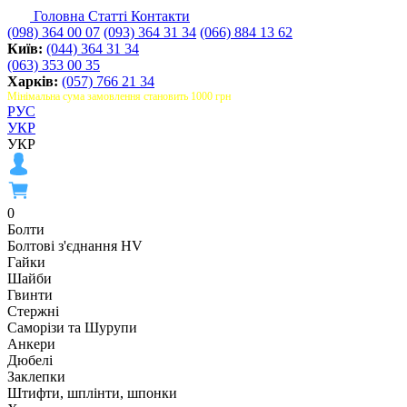
Головна
Статті
Контакти
(098) 364 00 07
(093) 364 31 34
(066) 884 13 62
Київ:
(044) 364 31 34
(063) 353 00 35
Харків:
(057) 766 21 34
Мінімальна сума замовлення становить 1000 грн
РУС
УКР
УКР
0
Болти
Болтові з'єднання HV
Гайки
Шайби
Гвинти
Стержні
Саморізи та Шурупи
Анкери
Дюбелі
Заклепки
Штифти, шплінти, шпонки