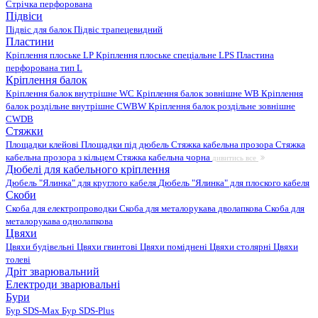
Стрічка перфорована
Підвіси
Підвіс для балок
Підвіс трапецевидний
Пластини
Кріплення плоське LP
Кріплення плоське спеціальне LPS
Пластина
перфорована тип L
Кріплення балок
Кріплення балок внутрішне WC
Кріплення балок зовнішне WB
Кріплення
балок роздільне внутрішне CWBW
Кріплення балок роздільне зовнішне
CWDB
Стяжки
Площадки клейові
Площадки під дюбель
Стяжка кабельна прозора
Стяжка
кабельна прозора з кільцем
Стяжка кабельна чорна
дивитись все
Дюбелі для кабельного кріплення
Дюбель "Ялинка" для круглого кабеля
Дюбель "Ялинка" для плоского кабеля
Скоби
Скоба для електропроводки
Скоба для металорукава дволапкова
Скоба для
металорукава однолапкова
Цвяхи
Цвяхи будівельні
Цвяхи гвинтові
Цвяхи поміднені
Цвяхи столярні
Цвяхи
толеві
Дріт зварювальний
Електроди зварювальні
Бури
Бур SDS-Max
Бур SDS-Plus