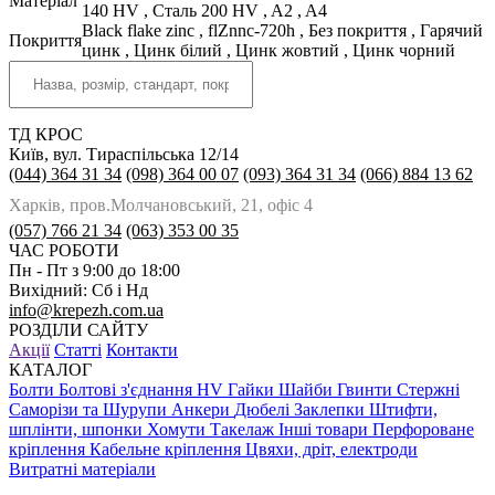
Матеріал
140 HV
,
Сталь 200 HV
,
A2
,
A4
Black flake zinc
,
flZnnc-720h
,
Без покриття
,
Гарячий
Покриття
цинк
,
Цинк білий
,
Цинк жовтий
,
Цинк чорний
ТД КРОС
Київ, вул. Тираспільська 12/14
(044) 364 31 34
(098) 364 00 07
(093) 364 31 34
(066) 884 13 62
Харків, пров.Молчановський, 21, офіс 4
(057) 766 21 34
(063) 353 00 35
ЧАС РОБОТИ
Пн - Пт з 9:00 до 18:00
Вихідний: Сб і Нд
info@krepezh.com.ua
РОЗДІЛИ САЙТУ
Акції
Статті
Контакти
КАТАЛОГ
Болти
Болтові з'єднання HV
Гайки
Шайби
Гвинти
Стержні
Саморізи та Шурупи
Анкери
Дюбелі
Заклепки
Штифти,
шплінти, шпонки
Хомути
Такелаж
Інші товари
Перфороване
кріплення
Кабельне кріплення
Цвяхи, дріт, електроди
Витратні матеріали