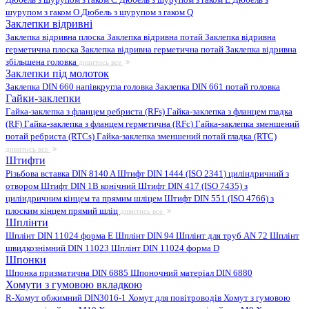
шурупом з гаком O
Дюбель з шурупом з гаком Q
Заклепки відривні
Заклепка відривна плоска
Заклепка відривна потай
Заклепка відривна
герметична плоска
Заклепка відривна герметична потай
Заклепка відривна
збільшена головка
дивитись все
Заклепки під молоток
Заклепка DIN 660 напівкругла головка
Заклепка DIN 661 потай головка
Гайки-заклепки
Гайка-заклепка з фланцем ребриста (RFs)
Гайка-заклепка з фланцем гладка
(RF)
Гайка-заклепка з фланцем герметична (RFc)
Гайка-заклепка зменшений
потай ребриста (RTCs)
Гайка-заклепка зменшений потай гладка (RTC)
дивитись все
Штифти
Різьбова вставка DIN 8140 A
Штифт DIN 1444 (ISO 2341) циліндричний з
отвором
Штифт DIN 1B конічний
Штифт DIN 417 (ISO 7435) з
циліндричним кінцем та прямим шліцем
Штифт DIN 551 (ISO 4766) з
плоским кінцем прямий шліц
дивитись все
Шплінти
Шплінт DIN 11024 форма E
Шплінт DIN 94
Шплінт для труб AN 72
Шплінт
швидкознімний DIN 11023
Шплінт DIN 11024 форма D
Шпонки
Шпонка призматична DIN 6885
Шпоночний матеріал DIN 6880
Хомути з гумовою вкладкою
R-Хомут обжимний DIN3016-1
Хомут для повітроводів
Хомут з гумовою