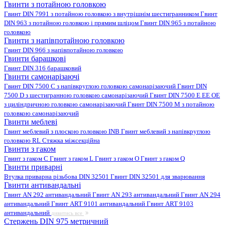
Гвинти з потайною головкою
Гвинт DIN 7991 з потайною головкою з внутрішнім шестигранником
Гвинт
DIN 963 з потайною головкою і прямим шліцом
Гвинт DIN 965 з потайною
головкою
Гвинти з напівпотайною головкою
Гвинт DIN 966 з напівпотайною головкою
Гвинти барашкові
Гвинт DIN 316 барашковий
Гвинти самонарізаючі
Гвинт DIN 7500 C з напівкруглою головкою самонарізаючий
Гвинт DIN
7500 D з шестигранною головкою самонарізаючий
Гвинт DIN 7500 E EE OE
з циліндричною головкою самонарізаючий
Гвинт DIN 7500 M з потайною
головкою самонарізаючий
Гвинти меблеві
Гвинт меблевий з плоскою головкою INB
Гвинт меблевий з напівкруглою
головкою RL
Стяжка міжсекційна
Гвинти з гаком
Гвинт з гаком C
Гвинт з гаком L
Гвинт з гаком O
Гвинт з гаком Q
Гвинти приварні
Втулка приварна різьбова DIN 32501
Гвинт DIN 32501 для зварювання
Гвинти антивандальні
Гвинт AN 292 антивандальний
Гвинт AN 293 антивандальний
Гвинт AN 294
антивандальний
Гвинт ART 9101 антивандальний
Гвинт ART 9103
антивандальний
дивитись все
Стержень DIN 975 метричний