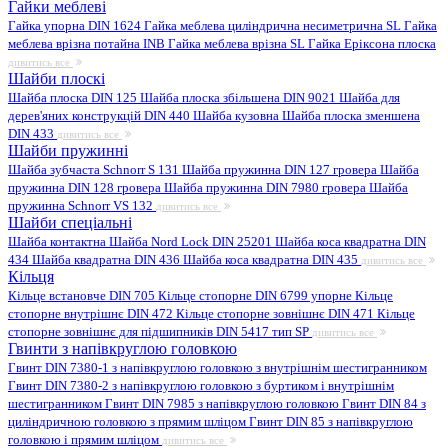
Гайки меблеві
Гайка упорна DIN 1624
Гайка меблева циліндрична несиметрична SL
Гайка
меблева врізна потайна INB
Гайка меблева врізна SL
Гайка Еріксона плоска
дивитись все
Шайби плоскі
Шайба плоска DIN 125
Шайба плоска збільшена DIN 9021
Шайба для
дерев'яних конструкцій DIN 440
Шайба кузовна
Шайба плоска зменшена
DIN 433
дивитись все
Шайби пружинні
Шайба зубчаста Schnorr S 131
Шайба пружинна DIN 127 гровера
Шайба
пружинна DIN 128 гровера
Шайба пружинна DIN 7980 гровера
Шайба
пружинна Schnorr VS 132
дивитись все
Шайби спеціальні
Шайба контактна
Шайба Nord Lock DIN 25201
Шайба коса квадратна DIN
434
Шайба квадратна DIN 436
Шайба коса квадратна DIN 435
дивитись все
Кільця
Кільце встановче DIN 705
Кільце стопорне DIN 6799 упорне
Кільце
стопорне внутрішнє DIN 472
Кільце стопорне зовнішнє DIN 471
Кільце
стопорне зовнішнє для підшипників DIN 5417 тип SP
дивитись все
Гвинти з напівкруглою головкою
Гвинт DIN 7380-1 з напівкруглою головкою з внутрішнім шестигранником
Гвинт DIN 7380-2 з напівкруглою головкою з буртиком і внутрішнім
шестигранником
Гвинт DIN 7985 з напівкруглою головкою
Гвинт DIN 84 з
циліндричною головкою з прямим шліцом
Гвинт DIN 85 з напівкруглою
головкою і прямим шліцом
дивитись все