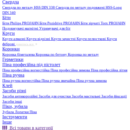
Свердла
Свердла по металу HSS DIN 338
Свердла по металу подовжені HSS-Long
DIN 340
Біти
Біти Philips PROJAHN
Біти Pozidrive PROJAHN
Біти зірчаті Torx PROJAHN
Подовжувачі магнітні
Утримувачі для біт
Круги
Круги алмазні
Круги відрізні
Круги зачистні
Круги пелюсткові
Круги
фіброві
дивитись все
Коронки
Коронка біметалева
Коронка по бетону
Коронка по металу
Герметики
Піна професійна під пістолет
Піна професійна вогнестійка
Піна професійна зимова
Піна професійна літня
Піна ручна
Піна ручна вогнестійка
Піна ручна звичайна
Піна ручна зимова
Клей
Засоби різні
Засоби антикорозійні
Засоби для очистки
Засоби мастильні
Засоби фіксації
Засоби інші
Піки, зубила
Зубила
Лопатки
Піка
Інструменти
Інше
Всі товари в категорії