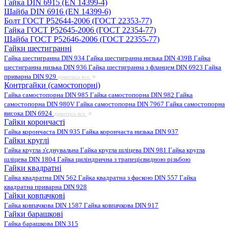
Гайка DIN 6915 (EN 14399-4)
Шайба DIN 6916 (EN 14399-6)
Болт ГОСТ Р52644-2006 (ГОСТ 22353-77)
Гайка ГОСТ Р52645-2006 (ГОСТ 22354-77)
Шайба ГОСТ Р52646-2006 (ГОСТ 22355-77)
Гайки шестигранні
Гайка шестигранна DIN 934
Гайка шестигранна низька DIN 439B
Гайка
шестигранна низька DIN 936
Гайка шестигранна з фланцем DIN 6923
Гайка
приварна DIN 929
дивитись все
Контргайки (самостопорні)
Гайка самостопорна DIN 985
Гайка самостопорна DIN 982
Гайка
самостопорна DIN 980V
Гайка самостопорна DIN 7967
Гайка самостопорна
висока DIN 6924
дивитись все
Гайки корончасті
Гайка корончаста DIN 935
Гайка корончаста низька DIN 937
Гайки круглі
Гайка кругла з'єднувальна
Гайка кругла шліцева DIN 981
Гайка кругла
шліцева DIN 1804
Гайка циліндрична з трапецієвидною різьбою
Гайки квадратні
Гайка квадратна DIN 562
Гайка квадратна з фаскою DIN 557
Гайка
квадратна приварна DIN 928
Гайки ковпачкові
Гайка ковпачкова DIN 1587
Гайка ковпачкова DIN 917
Гайки барашкові
Гайка барашкова DIN 315