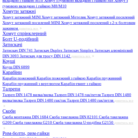
вкладкою і гайкою M10
Хомут з гумовою вкладкою і гайкою M8
Хомут з
гумовою вкладкою і гайкою М8/M10
Хомути затяжні
Хомут затяжний MINI
Хомут затяжний Метелик
Хомут затяжний посилений
Хомут затяжний посилений MINI
Хомут затяжний посилений з 2-х болтовим
зажимом
дивитись все
Хомут спрінклерний
Болт U-подібний
Затискачі
Затискач DIN 741
Затискач Duplex
Затискач Simplex
Затискач алюмінієвий
DIN 3093
Затискач для тросу DIN 1142
дивитись все
Коуші
Коуш DIN 6899
Карабіни
Карабін пожежний
Карабін пожежний з гайкою
Карабін пружинний
Карабін пружинний з вертлюгом
Карабін-гвинт з гайкою
Талрепи
Талреп DIN 1478 вилка/вилка
Талреп DIN 1478 гак/петля
Талреп DIN 1480
вилка/вилка
Талреп DIN 1480 гак/гак
Талреп DIN 1480 гак/петля
дивитись все
Скоби
Скоба монтажна DIN 1684
Скоба такелажна DIN 82101
Скоба такелажна
G209
Скоба такелажна G210
Скоба такелажна U-подібна G2150
дивитись все
Рим-болти, рим-гайки