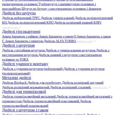
циліндричною головкою
Турбошуруп з напівкруглою головкою і
пресшайбою
Шуруп по бетону з шестигранною головкою і фланцем
Дюбелі без шурупа
Дюбель нейлоновий
TPFC Дюбель універсальний
Дюбель поліпропіленовий
КП
Дюбель поліпропіленовий КПО
Дюбель розпірний рамний КПР1
дивитись все
Дюбелі гіпсокартонні
Анкер баранець з гайкою
Анкер баранець з гаком O
Анкер баранець з гаком
С
Анкер баранець з гвинтом
Дюбель ALFA TURBO
дивитись все
Дюбелі з шурупом
Дюбель з потайним шурупом
Дюбель з універсальним шурупом
Дюбель з
шестигранним шурупом
Дюбель рамний з шурупом з шестигранною
голівкою та TORX
Дюбелі ударного монтажу
Дюбель з ударним шурупом (нейлоновий)
Дюбель з ударним шурупом
(поліпропіленовий)
Металеві дюбелі
Дюбель Bierbach
Дюбель для газобетону
Дюбель розпірний латунний
Дюбель розпірний нержавіючий
Дюбель розпірний сталевий
дивитись все
Дюбелі для термоізоляції
Дюбель термоізоляційний металевий
Дюбель термоізоляційний металевий з
термомостом
Дюбель термоізоляційний пластиковий
Дюбель
термоізоляційний покрівельний
Дюбелі з шурупом з гаком
Дюбель з шурупом з гаком C
Дюбель з шурупом з гаком L
Дюбель з