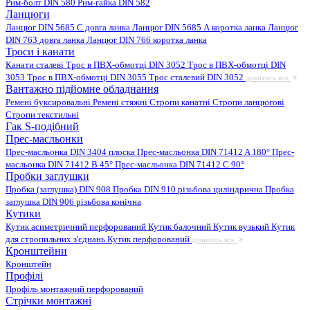
Рим-болт DIN 580
Рим-гайка DIN 582
Ланцюги
Ланцюг DIN 5685 C довга ланка
Ланцюг DIN 5685 А коротка ланка
Ланцюг
DIN 763 довга ланка
Ланцюг DIN 766 коротка ланка
Троси і канати
Канати сталеві
Трос в ПВХ-обмотці DIN 3052
Трос в ПВХ-обмотці DIN
3053
Трос в ПВХ-обмотці DIN 3055
Трос сталевий DIN 3052
дивитись все
Вантажно підйомне обладнання
Ремені буксировальні
Ремені стяжні
Стропи канатні
Стропи ланцюгові
Стропи текстильні
Гак S-подібний
Прес-масльонки
Прес-масльонка DIN 3404 плоска
Прес-масльонка DIN 71412 A 180°
Прес-
масльонка DIN 71412 B 45°
Прес-масльонка DIN 71412 C 90°
Пробки заглушки
Пробка (заглушка) DIN 908
Пробка DIN 910 різьбова циліндрична
Пробка
заглушка DIN 906 різьбова конічна
Кутики
Кутик асиметричний перфорований
Кутик балочний
Кутик вузький
Кутик
для стропильних з'єднань
Кутик перфорований
дивитись все
Кронштейни
Кронштейн
Профілі
Профіль монтажний перфорований
Стрічки монтажні