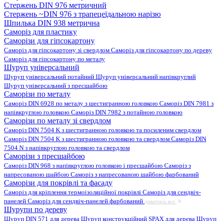
Стержень DIN 976 метричний
Стержень ~DIN 976 з трапецеїдальною нарізю
Шпилька DIN 938 метрична
Саморіз для пластику
Саморізи для гіпсокартону
Саморіз для гіпсокартону зі свердлом
Саморіз для гіпсокартону по дереву
Саморіз для гіпсокартону по металу
Шуруп універсальний
Шуруп універсальний потайний
Шуруп універсальний напівкруглий
Шуруп універсальний з пресшайбою
Саморізи по металу
Саморіз DIN 6928 по металу з шестигранною головкою
Саморіз DIN 7981 з
напівкруглою головкою
Саморіз DIN 7982 з потайною головкою
Саморізи по металу зі свердлом
Саморіз DIN 7504 K з шестигранною головкою та посиленим свердлом
Саморіз DIN 7504 K з шестигранною головкою та свердлом
Саморіз DIN
7504 N з напівкруглою головкою та свердлом
Саморізи з пресшайбою
Саморіз DIN 968 з напівкруглою головкою і пресшайбою
Саморіз з
напресованою шайбою
Саморіз з напресованою шайбою фарбований
Саморізи для покрівлі та фасаду
Саморіз для кріплення термоізоляційної покрівлі
Саморіз для сендвіч-
панелей
Саморіз для сендвіч-панелей фарбований
дивитись все
Шурупи по дереву
Шуруп DIN 571 для дерева
Шуруп конструкційний SPAX для дерева
Шуруп