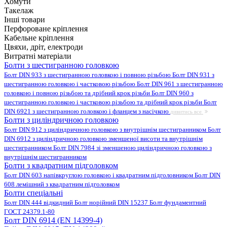
Хомути
Такелаж
Інші товари
Перфороване кріплення
Кабельне кріплення
Цвяхи, дріт, електроди
Витратні матеріали
Болти з шестигранною головкою
Болт DIN 933 з шестигранною головкою і повною різьбою
Болт DIN 931 з
шестигранною головкою і частковою різьбою
Болт DIN 961 з шестигранною
головкою і повною різьбою та дрібний крок різьби
Болт DIN 960 з
шестигранною головкою і частковою різьбою та дрібний крок різьби
Болт
DIN 6921 з шестигранною головкою і фланцем з насічкою
дивитись все
Болти з циліндричною головкою
Болт DIN 912 з циліндричною головкою з внутрішнім шестигранником
Болт
DIN 6912 з циліндричною головкою зменшеної висоти та внутрішнім
шестигранником
Болт DIN 7984 зі зменшеною циліндричною головкою з
внутрішнім шестигранником
Болти з квадратним підголовком
Болт DIN 603 напівкруглою головкою і квадратним підголовником
Болт DIN
608 лемішний з квадратним підголовком
Болти спеціальні
Болт DIN 444 відкидний
Болт норійний DIN 15237
Болт фундаментний
ГОСТ 24379.1-80
Болт DIN 6914 (EN 14399-4)