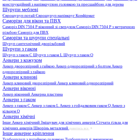
конструкційний з напівкруглою головкою та пресшайбою для дерева
Шурупи меблеві
Єврошуруп потай
Єврошуруп напівкруг
Конфірмат
Саморізи для вікон та ПВХ
Саморіз DIN 7504 P віконний зі свердлом
Саморіз DIN 7504 P з метричною
різьбою
Саморіз для ПВХ
Саморізи та шурупи спеціальні
Шуруп сантехнічний дворізьбовий
Шурупи з гаком
Шуруп з гаком C
Шуруп з гаком L
Шуруп з гаком O
Анкери з кожухом
Анкер дворозпірний з гайкою
Анкер однорозпірний з болтом
Анкер
однорозпірний з гайкою
Анкери клинові
Анкер клиновий дворозпірний
Анкер клиновий однорозпірний
Анкери віконні
Анкер віконний
Анкерна пластина
Анкери з гаком
Анкер з гаком C
Анкер з гаком L
Анкер з гойдалковим гаком Q
Анкер з
кільцем O
Анкери хімічні
Інше
Анкер хімічний
Змішувач для хімічних анкерів
Сітчата гільза для
хімічних анкерів
Шворінь металевий
дивитись все
Інше анкерне кріплення
Турбошуруп з потайною головкою
Турбошуруп зі зменшеною