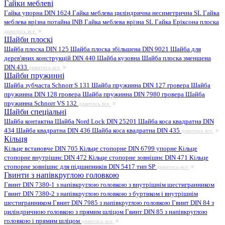
Гайки меблеві
Гайка упорна DIN 1624
Гайка меблева циліндрична несиметрична SL
Гайка
меблева врізна потайна INB
Гайка меблева врізна SL
Гайка Еріксона плоска
дивитись все
Шайби плоскі
Шайба плоска DIN 125
Шайба плоска збільшена DIN 9021
Шайба для
дерев'яних конструкцій DIN 440
Шайба кузовна
Шайба плоска зменшена
DIN 433
дивитись все
Шайби пружинні
Шайба зубчаста Schnorr S 131
Шайба пружинна DIN 127 гровера
Шайба
пружинна DIN 128 гровера
Шайба пружинна DIN 7980 гровера
Шайба
пружинна Schnorr VS 132
дивитись все
Шайби спеціальні
Шайба контактна
Шайба Nord Lock DIN 25201
Шайба коса квадратна DIN
434
Шайба квадратна DIN 436
Шайба коса квадратна DIN 435
дивитись все
Кільця
Кільце встановче DIN 705
Кільце стопорне DIN 6799 упорне
Кільце
стопорне внутрішнє DIN 472
Кільце стопорне зовнішнє DIN 471
Кільце
стопорне зовнішнє для підшипників DIN 5417 тип SP
дивитись все
Гвинти з напівкруглою головкою
Гвинт DIN 7380-1 з напівкруглою головкою з внутрішнім шестигранником
Гвинт DIN 7380-2 з напівкруглою головкою з буртиком і внутрішнім
шестигранником
Гвинт DIN 7985 з напівкруглою головкою
Гвинт DIN 84 з
циліндричною головкою з прямим шліцом
Гвинт DIN 85 з напівкруглою
головкою і прямим шліцом
дивитись все