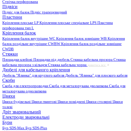
Стрічка перфорована
Підвіси
Підвіс для балок
Підвіс трапецевидний
Пластини
Кріплення плоське LP
Кріплення плоське спеціальне LPS
Пластина
перфорована тип L
Кріплення балок
Кріплення балок внутрішне WC
Кріплення балок зовнішне WB
Кріплення
балок роздільне внутрішне CWBW
Кріплення балок роздільне зовнішне
CWDB
Стяжки
Площадки клейові
Площадки під дюбель
Стяжка кабельна прозора
Стяжка
кабельна прозора з кільцем
Стяжка кабельна чорна
дивитись все
Дюбелі для кабельного кріплення
Дюбель "Ялинка" для круглого кабеля
Дюбель "Ялинка" для плоского кабеля
Скоби
Скоба для електропроводки
Скоба для металорукава дволапкова
Скоба для
металорукава однолапкова
Цвяхи
Цвяхи будівельні
Цвяхи гвинтові
Цвяхи поміднені
Цвяхи столярні
Цвяхи
толеві
Дріт зварювальний
Електроди зварювальні
Бури
Бур SDS-Max
Бур SDS-Plus