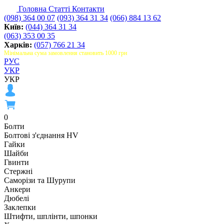
Головна
Статті
Контакти
(098) 364 00 07
(093) 364 31 34
(066) 884 13 62
Київ:
(044) 364 31 34
(063) 353 00 35
Харків:
(057) 766 21 34
Мінімальна сума замовлення становить 1000 грн
РУС
УКР
УКР
0
Болти
Болтові з'єднання HV
Гайки
Шайби
Гвинти
Стержні
Саморізи та Шурупи
Анкери
Дюбелі
Заклепки
Штифти, шплінти, шпонки