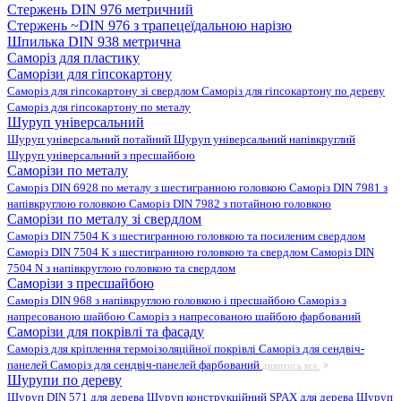
Стержень DIN 976 метричний
Стержень ~DIN 976 з трапецеїдальною нарізю
Шпилька DIN 938 метрична
Саморіз для пластику
Саморізи для гіпсокартону
Саморіз для гіпсокартону зі свердлом
Саморіз для гіпсокартону по дереву
Саморіз для гіпсокартону по металу
Шуруп універсальний
Шуруп універсальний потайний
Шуруп універсальний напівкруглий
Шуруп універсальний з пресшайбою
Саморізи по металу
Саморіз DIN 6928 по металу з шестигранною головкою
Саморіз DIN 7981 з
напівкруглою головкою
Саморіз DIN 7982 з потайною головкою
Саморізи по металу зі свердлом
Саморіз DIN 7504 K з шестигранною головкою та посиленим свердлом
Саморіз DIN 7504 K з шестигранною головкою та свердлом
Саморіз DIN
7504 N з напівкруглою головкою та свердлом
Саморізи з пресшайбою
Саморіз DIN 968 з напівкруглою головкою і пресшайбою
Саморіз з
напресованою шайбою
Саморіз з напресованою шайбою фарбований
Саморізи для покрівлі та фасаду
Саморіз для кріплення термоізоляційної покрівлі
Саморіз для сендвіч-
панелей
Саморіз для сендвіч-панелей фарбований
дивитись все
Шурупи по дереву
Шуруп DIN 571 для дерева
Шуруп конструкційний SPAX для дерева
Шуруп