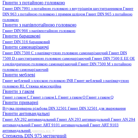
Гвинти з потайною головкою
Гвинт DIN 7991 з потайною головкою з внутрішнім шестигранником
Гвинт
DIN 963 з потайною головкою і прямим шліцом
Гвинт DIN 965 з потайною
головкою
Гвинти з напівпотайною головкою
Гвинт DIN 966 з напівпотайною головкою
Гвинти барашкові
Гвинт DIN 316 барашковий
Гвинти самонарізаючі
Гвинт DIN 7500 C з напівкруглою головкою самонарізаючий
Гвинт DIN
7500 D з шестигранною головкою самонарізаючий
Гвинт DIN 7500 E EE OE
з циліндричною головкою самонарізаючий
Гвинт DIN 7500 M з потайною
головкою самонарізаючий
Гвинти меблеві
Гвинт меблевий з плоскою головкою INB
Гвинт меблевий з напівкруглою
головкою RL
Стяжка міжсекційна
Гвинти з гаком
Гвинт з гаком C
Гвинт з гаком L
Гвинт з гаком O
Гвинт з гаком Q
Гвинти приварні
Втулка приварна різьбова DIN 32501
Гвинт DIN 32501 для зварювання
Гвинти антивандальні
Гвинт AN 292 антивандальний
Гвинт AN 293 антивандальний
Гвинт AN 294
антивандальний
Гвинт ART 9101 антивандальний
Гвинт ART 9103
антивандальний
дивитись все
Стержень DIN 975 метричний