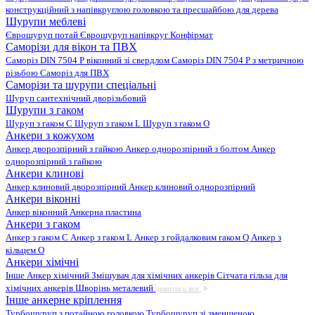
конструкційний з напівкруглою головкою та пресшайбою для дерева
Шурупи меблеві
Єврошуруп потай
Єврошуруп напівкруг
Конфірмат
Саморізи для вікон та ПВХ
Саморіз DIN 7504 P віконний зі свердлом
Саморіз DIN 7504 P з метричною
різьбою
Саморіз для ПВХ
Саморізи та шурупи спеціальні
Шуруп сантехнічний дворізьбовий
Шурупи з гаком
Шуруп з гаком C
Шуруп з гаком L
Шуруп з гаком O
Анкери з кожухом
Анкер дворозпірний з гайкою
Анкер однорозпірний з болтом
Анкер
однорозпірний з гайкою
Анкери клинові
Анкер клиновий дворозпірний
Анкер клиновий однорозпірний
Анкери віконні
Анкер віконний
Анкерна пластина
Анкери з гаком
Анкер з гаком C
Анкер з гаком L
Анкер з гойдалковим гаком Q
Анкер з
кільцем O
Анкери хімічні
Інше
Анкер хімічний
Змішувач для хімічних анкерів
Сітчата гільза для
хімічних анкерів
Шворінь металевий
дивитись все
Інше анкерне кріплення
Турбошуруп з потайною головкою
Турбошуруп зі зменшеною