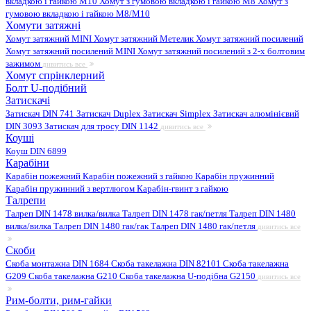
вкладкою і гайкою M10
Хомут з гумовою вкладкою і гайкою M8
Хомут з
гумовою вкладкою і гайкою М8/M10
Хомути затяжні
Хомут затяжний MINI
Хомут затяжний Метелик
Хомут затяжний посилений
Хомут затяжний посилений MINI
Хомут затяжний посилений з 2-х болтовим
зажимом
дивитись все
Хомут спрінклерний
Болт U-подібний
Затискачі
Затискач DIN 741
Затискач Duplex
Затискач Simplex
Затискач алюмінієвий
DIN 3093
Затискач для тросу DIN 1142
дивитись все
Коуші
Коуш DIN 6899
Карабіни
Карабін пожежний
Карабін пожежний з гайкою
Карабін пружинний
Карабін пружинний з вертлюгом
Карабін-гвинт з гайкою
Талрепи
Талреп DIN 1478 вилка/вилка
Талреп DIN 1478 гак/петля
Талреп DIN 1480
вилка/вилка
Талреп DIN 1480 гак/гак
Талреп DIN 1480 гак/петля
дивитись все
Скоби
Скоба монтажна DIN 1684
Скоба такелажна DIN 82101
Скоба такелажна
G209
Скоба такелажна G210
Скоба такелажна U-подібна G2150
дивитись все
Рим-болти, рим-гайки