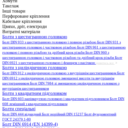
Хомути
Такелаж
Інші товари
Перфороване кріплення
Кабельне кріплення
Цвяхи, дріт, електроди
Витратні матеріали
Болти з шестигранною головкою
Болт DIN 933 з шестигранною головкою і повною різьбою
Болт DIN 931 з
шестигранною головкою і частковою різьбою
Болт DIN 961 з шестигранною
головкою і повною різьбою та дрібний крок різьби
Болт DIN 960 з
шестигранною головкою і частковою різьбою та дрібний крок різьби
Болт
DIN 6921 з шестигранною головкою і фланцем з насічкою
дивитись все
Болти з циліндричною головкою
Болт DIN 912 з циліндричною головкою з внутрішнім шестигранником
Болт
DIN 6912 з циліндричною головкою зменшеної висоти та внутрішнім
шестигранником
Болт DIN 7984 зі зменшеною циліндричною головкою з
внутрішнім шестигранником
Болти з квадратним підголовком
Болт DIN 603 напівкруглою головкою і квадратним підголовником
Болт DIN
608 лемішний з квадратним підголовком
Болти спеціальні
Болт DIN 444 відкидний
Болт норійний DIN 15237
Болт фундаментний
ГОСТ 24379.1-80
Болт DIN 6914 (EN 14399-4)