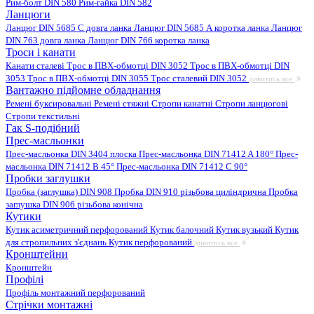
Рим-болт DIN 580
Рим-гайка DIN 582
Ланцюги
Ланцюг DIN 5685 C довга ланка
Ланцюг DIN 5685 А коротка ланка
Ланцюг
DIN 763 довга ланка
Ланцюг DIN 766 коротка ланка
Троси і канати
Канати сталеві
Трос в ПВХ-обмотці DIN 3052
Трос в ПВХ-обмотці DIN
3053
Трос в ПВХ-обмотці DIN 3055
Трос сталевий DIN 3052
дивитись все
Вантажно підйомне обладнання
Ремені буксировальні
Ремені стяжні
Стропи канатні
Стропи ланцюгові
Стропи текстильні
Гак S-подібний
Прес-масльонки
Прес-масльонка DIN 3404 плоска
Прес-масльонка DIN 71412 A 180°
Прес-
масльонка DIN 71412 B 45°
Прес-масльонка DIN 71412 C 90°
Пробки заглушки
Пробка (заглушка) DIN 908
Пробка DIN 910 різьбова циліндрична
Пробка
заглушка DIN 906 різьбова конічна
Кутики
Кутик асиметричний перфорований
Кутик балочний
Кутик вузький
Кутик
для стропильних з'єднань
Кутик перфорований
дивитись все
Кронштейни
Кронштейн
Профілі
Профіль монтажний перфорований
Стрічки монтажні