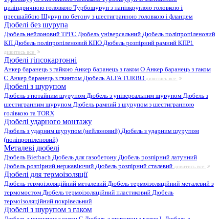
циліндричною головкою
Турбошуруп з напівкруглою головкою і
пресшайбою
Шуруп по бетону з шестигранною головкою і фланцем
Дюбелі без шурупа
Дюбель нейлоновий
TPFC Дюбель універсальний
Дюбель поліпропіленовий
КП
Дюбель поліпропіленовий КПО
Дюбель розпірний рамний КПР1
дивитись все
Дюбелі гіпсокартонні
Анкер баранець з гайкою
Анкер баранець з гаком O
Анкер баранець з гаком
С
Анкер баранець з гвинтом
Дюбель ALFA TURBO
дивитись все
Дюбелі з шурупом
Дюбель з потайним шурупом
Дюбель з універсальним шурупом
Дюбель з
шестигранним шурупом
Дюбель рамний з шурупом з шестигранною
голівкою та TORX
Дюбелі ударного монтажу
Дюбель з ударним шурупом (нейлоновий)
Дюбель з ударним шурупом
(поліпропіленовий)
Металеві дюбелі
Дюбель Bierbach
Дюбель для газобетону
Дюбель розпірний латунний
Дюбель розпірний нержавіючий
Дюбель розпірний сталевий
дивитись все
Дюбелі для термоізоляції
Дюбель термоізоляційний металевий
Дюбель термоізоляційний металевий з
термомостом
Дюбель термоізоляційний пластиковий
Дюбель
термоізоляційний покрівельний
Дюбелі з шурупом з гаком
Дюбель з шурупом з гаком C
Дюбель з шурупом з гаком L
Дюбель з