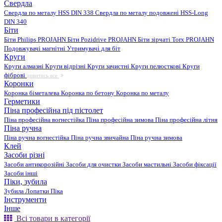
Свердла
Свердла по металу HSS DIN 338
Свердла по металу подовжені HSS-Long
DIN 340
Біти
Біти Philips PROJAHN
Біти Pozidrive PROJAHN
Біти зірчаті Torx PROJAHN
Подовжувачі магнітні
Утримувачі для біт
Круги
Круги алмазні
Круги відрізні
Круги зачистні
Круги пелюсткові
Круги
фіброві
дивитись все
Коронки
Коронка біметалева
Коронка по бетону
Коронка по металу
Герметики
Піна професійна під пістолет
Піна професійна вогнестійка
Піна професійна зимова
Піна професійна літня
Піна ручна
Піна ручна вогнестійка
Піна ручна звичайна
Піна ручна зимова
Клей
Засоби різні
Засоби антикорозійні
Засоби для очистки
Засоби мастильні
Засоби фіксації
Засоби інші
Піки, зубила
Зубила
Лопатки
Піка
Інструменти
Інше
Всі товари в категорії