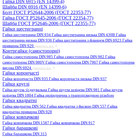
Гайка DIN 6915 (EN 14399-4)
Шайба DIN 6916 (EN 14399-6)
Болт ГОСТ Р52644-2006 (ГОСТ 22353-77)
Гайка ГОСТ Р52645-2006 (ГОСТ 22354-77)
Шайба ГОСТ Р52646-2006 (ГОСТ 22355-77)
Гайки шестигранні
Гайка шестигранна DIN 934
Гайка шестигранна низька DIN 439B
Гайка
шестигранна низька DIN 936
Гайка шестигранна з фланцем DIN 6923
Гайка
приварна DIN 929
дивитись все
Контргайки (самостопорні)
Гайка самостопорна DIN 985
Гайка самостопорна DIN 982
Гайка
самостопорна DIN 980V
Гайка самостопорна DIN 7967
Гайка самостопорна
висока DIN 6924
дивитись все
Гайки корончасті
Гайка корончаста DIN 935
Гайка корончаста низька DIN 937
Гайки круглі
Гайка кругла з'єднувальна
Гайка кругла шліцева DIN 981
Гайка кругла
шліцева DIN 1804
Гайка циліндрична з трапецієвидною різьбою
Гайки квадратні
Гайка квадратна DIN 562
Гайка квадратна з фаскою DIN 557
Гайка
квадратна приварна DIN 928
Гайки ковпачкові
Гайка ковпачкова DIN 1587
Гайка ковпачкова DIN 917
Гайки барашкові
Гайка барашкова DIN 315