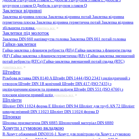
шурупом з гаком O
Дюбель з шурупом з гаком Q
Заклепки відривні
Заклепка відривна плоска
Заклепка відривна потай
Заклепка відривна
герметична плоска
Заклепка відривна герметична потай
Заклепка відривна
збільшена головка
дивитись все
Заклепки під молоток
Заклепка DIN 660 напівкругла головка
Заклепка DIN 661 потай головка
Гайки-заклепки
Гайка-заклепка з фланцем ребриста (RFs)
Гайка-заклепка з фланцем гладка
(RF)
Гайка-заклепка з фланцем герметична (RFc)
Гайка-заклепка зменшений
потай ребриста (RTCs)
Гайка-заклепка зменшений потай гладка (RTC)
дивитись все
Штифти
Різьбова вставка DIN 8140 A
Штифт DIN 1444 (ISO 2341) циліндричний з
отвором
Штифт DIN 1B конічний
Штифт DIN 417 (ISO 7435) з
циліндричним кінцем та прямим шліцем
Штифт DIN 551 (ISO 4766) з
плоским кінцем прямий шліц
дивитись все
Шплінти
Шплінт DIN 11024 форма E
Шплінт DIN 94
Шплінт для труб AN 72
Шплінт
швидкознімний DIN 11023
Шплінт DIN 11024 форма D
Шпонки
Шпонка призматична DIN 6885
Шпоночний матеріал DIN 6880
Хомути з гумовою вкладкою
R-Хомут обжимний DIN3016-1
Хомут для повітроводів
Хомут з гумовою