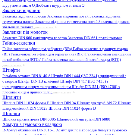
шурупом з гаком O
Дюбель з шурупом з гаком Q
Заклепки відривні
Заклепка відривна плоска
Заклепка відривна потай
Заклепка відривна
герметична плоска
Заклепка відривна герметична потай
Заклепка відривна
збільшена головка
дивитись все
Заклепки під молоток
Заклепка DIN 660 напівкругла головка
Заклепка DIN 661 потай головка
Гайки-заклепки
Гайка-заклепка з фланцем ребриста (RFs)
Гайка-заклепка з фланцем гладка
(RF)
Гайка-заклепка з фланцем герметична (RFc)
Гайка-заклепка зменшений
потай ребриста (RTCs)
Гайка-заклепка зменшений потай гладка (RTC)
дивитись все
Штифти
Різьбова вставка DIN 8140 A
Штифт DIN 1444 (ISO 2341) циліндричний з
отвором
Штифт DIN 1B конічний
Штифт DIN 417 (ISO 7435) з
циліндричним кінцем та прямим шліцем
Штифт DIN 551 (ISO 4766) з
плоским кінцем прямий шліц
дивитись все
Шплінти
Шплінт DIN 11024 форма E
Шплінт DIN 94
Шплінт для труб AN 72
Шплінт
швидкознімний DIN 11023
Шплінт DIN 11024 форма D
Шпонки
Шпонка призматична DIN 6885
Шпоночний матеріал DIN 6880
Хомути з гумовою вкладкою
R-Хомут обжимний DIN3016-1
Хомут для повітроводів
Хомут з гумовою