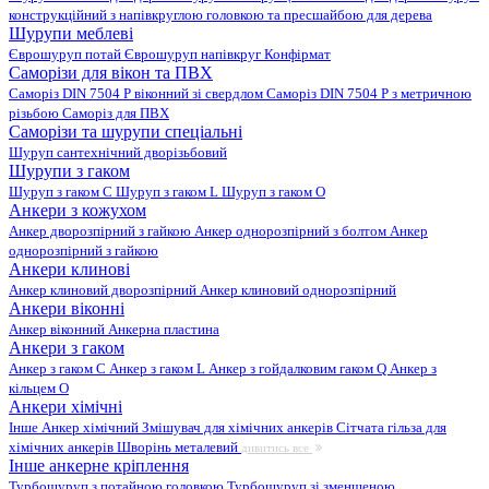
конструкційний з напівкруглою головкою та пресшайбою для дерева
Шурупи меблеві
Єврошуруп потай
Єврошуруп напівкруг
Конфірмат
Саморізи для вікон та ПВХ
Саморіз DIN 7504 P віконний зі свердлом
Саморіз DIN 7504 P з метричною
різьбою
Саморіз для ПВХ
Саморізи та шурупи спеціальні
Шуруп сантехнічний дворізьбовий
Шурупи з гаком
Шуруп з гаком C
Шуруп з гаком L
Шуруп з гаком O
Анкери з кожухом
Анкер дворозпірний з гайкою
Анкер однорозпірний з болтом
Анкер
однорозпірний з гайкою
Анкери клинові
Анкер клиновий дворозпірний
Анкер клиновий однорозпірний
Анкери віконні
Анкер віконний
Анкерна пластина
Анкери з гаком
Анкер з гаком C
Анкер з гаком L
Анкер з гойдалковим гаком Q
Анкер з
кільцем O
Анкери хімічні
Інше
Анкер хімічний
Змішувач для хімічних анкерів
Сітчата гільза для
хімічних анкерів
Шворінь металевий
дивитись все
Інше анкерне кріплення
Турбошуруп з потайною головкою
Турбошуруп зі зменшеною