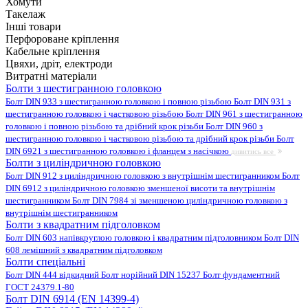
Хомути
Такелаж
Інші товари
Перфороване кріплення
Кабельне кріплення
Цвяхи, дріт, електроди
Витратні матеріали
Болти з шестигранною головкою
Болт DIN 933 з шестигранною головкою і повною різьбою
Болт DIN 931 з
шестигранною головкою і частковою різьбою
Болт DIN 961 з шестигранною
головкою і повною різьбою та дрібний крок різьби
Болт DIN 960 з
шестигранною головкою і частковою різьбою та дрібний крок різьби
Болт
DIN 6921 з шестигранною головкою і фланцем з насічкою
дивитись все
Болти з циліндричною головкою
Болт DIN 912 з циліндричною головкою з внутрішнім шестигранником
Болт
DIN 6912 з циліндричною головкою зменшеної висоти та внутрішнім
шестигранником
Болт DIN 7984 зі зменшеною циліндричною головкою з
внутрішнім шестигранником
Болти з квадратним підголовком
Болт DIN 603 напівкруглою головкою і квадратним підголовником
Болт DIN
608 лемішний з квадратним підголовком
Болти спеціальні
Болт DIN 444 відкидний
Болт норійний DIN 15237
Болт фундаментний
ГОСТ 24379.1-80
Болт DIN 6914 (EN 14399-4)