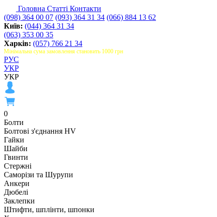
Головна
Статті
Контакти
(098) 364 00 07
(093) 364 31 34
(066) 884 13 62
Київ:
(044) 364 31 34
(063) 353 00 35
Харків:
(057) 766 21 34
Мінімальна сума замовлення становить 1000 грн
РУС
УКР
УКР
0
Болти
Болтові з'єднання HV
Гайки
Шайби
Гвинти
Стержні
Саморізи та Шурупи
Анкери
Дюбелі
Заклепки
Штифти, шплінти, шпонки