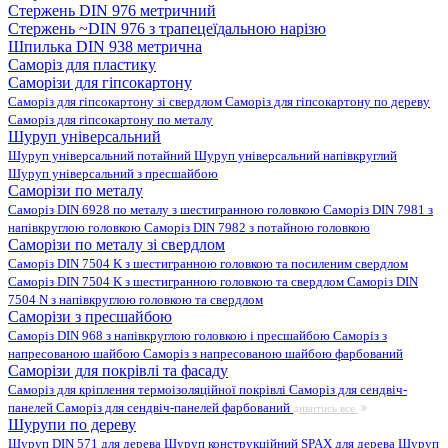
Стержень DIN 976 метричний
Стержень ~DIN 976 з трапецеїдальною нарізю
Шпилька DIN 938 метрична
Саморіз для пластику
Саморізи для гіпсокартону
Саморіз для гіпсокартону зі свердлом
Саморіз для гіпсокартону по дереву
Саморіз для гіпсокартону по металу
Шуруп універсальний
Шуруп універсальний потайний
Шуруп універсальний напівкруглий
Шуруп універсальний з пресшайбою
Саморізи по металу
Саморіз DIN 6928 по металу з шестигранною головкою
Саморіз DIN 7981 з
напівкруглою головкою
Саморіз DIN 7982 з потайною головкою
Саморізи по металу зі свердлом
Саморіз DIN 7504 K з шестигранною головкою та посиленим свердлом
Саморіз DIN 7504 K з шестигранною головкою та свердлом
Саморіз DIN
7504 N з напівкруглою головкою та свердлом
Саморізи з пресшайбою
Саморіз DIN 968 з напівкруглою головкою і пресшайбою
Саморіз з
напресованою шайбою
Саморіз з напресованою шайбою фарбований
Саморізи для покрівлі та фасаду
Саморіз для кріплення термоізоляційної покрівлі
Саморіз для сендвіч-
панелей
Саморіз для сендвіч-панелей фарбований
дивитись все
Шурупи по дереву
Шуруп DIN 571 для дерева
Шуруп конструкційний SPAX для дерева
Шуруп