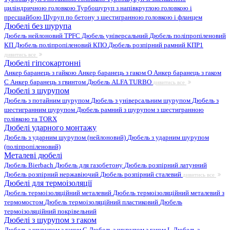
циліндричною головкою
Турбошуруп з напівкруглою головкою і
пресшайбою
Шуруп по бетону з шестигранною головкою і фланцем
Дюбелі без шурупа
Дюбель нейлоновий
TPFC Дюбель універсальний
Дюбель поліпропіленовий
КП
Дюбель поліпропіленовий КПО
Дюбель розпірний рамний КПР1
дивитись все
Дюбелі гіпсокартонні
Анкер баранець з гайкою
Анкер баранець з гаком O
Анкер баранець з гаком
С
Анкер баранець з гвинтом
Дюбель ALFA TURBO
дивитись все
Дюбелі з шурупом
Дюбель з потайним шурупом
Дюбель з універсальним шурупом
Дюбель з
шестигранним шурупом
Дюбель рамний з шурупом з шестигранною
голівкою та TORX
Дюбелі ударного монтажу
Дюбель з ударним шурупом (нейлоновий)
Дюбель з ударним шурупом
(поліпропіленовий)
Металеві дюбелі
Дюбель Bierbach
Дюбель для газобетону
Дюбель розпірний латунний
Дюбель розпірний нержавіючий
Дюбель розпірний сталевий
дивитись все
Дюбелі для термоізоляції
Дюбель термоізоляційний металевий
Дюбель термоізоляційний металевий з
термомостом
Дюбель термоізоляційний пластиковий
Дюбель
термоізоляційний покрівельний
Дюбелі з шурупом з гаком
Дюбель з шурупом з гаком C
Дюбель з шурупом з гаком L
Дюбель з