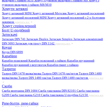
вкладкою і гайкою M10
Хомут з гумовою вкладкою і гайкою M8
Хомут з
гумовою вкладкою і гайкою М8/M10
Хомути затяжні
Хомут затяжний MINI
Хомут затяжний Метелик
Хомут затяжний посилений
Хомут затяжний посилений MINI
Хомут затяжний посилений з 2-х болтовим
зажимом
дивитись все
Хомут спрінклерний
Болт U-подібний
Затискачі
Затискач DIN 741
Затискач Duplex
Затискач Simplex
Затискач алюмінієвий
DIN 3093
Затискач для тросу DIN 1142
дивитись все
Коуші
Коуш DIN 6899
Карабіни
Карабін пожежний
Карабін пожежний з гайкою
Карабін пружинний
Карабін пружинний з вертлюгом
Карабін-гвинт з гайкою
Талрепи
Талреп DIN 1478 вилка/вилка
Талреп DIN 1478 гак/петля
Талреп DIN 1480
вилка/вилка
Талреп DIN 1480 гак/гак
Талреп DIN 1480 гак/петля
дивитись все
Скоби
Скоба монтажна DIN 1684
Скоба такелажна DIN 82101
Скоба такелажна
G209
Скоба такелажна G210
Скоба такелажна U-подібна G2150
дивитись все
Рим-болти, рим-гайки