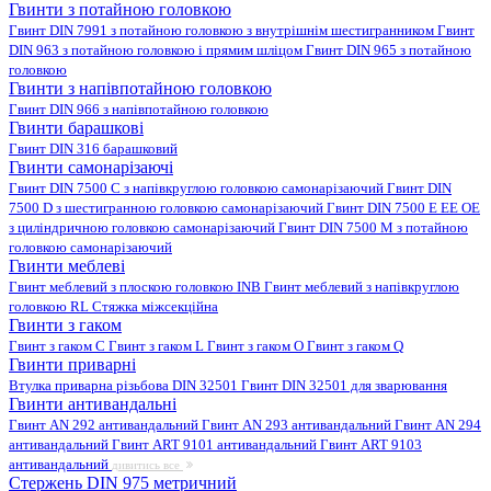
Гвинти з потайною головкою
Гвинт DIN 7991 з потайною головкою з внутрішнім шестигранником
Гвинт
DIN 963 з потайною головкою і прямим шліцом
Гвинт DIN 965 з потайною
головкою
Гвинти з напівпотайною головкою
Гвинт DIN 966 з напівпотайною головкою
Гвинти барашкові
Гвинт DIN 316 барашковий
Гвинти самонарізаючі
Гвинт DIN 7500 C з напівкруглою головкою самонарізаючий
Гвинт DIN
7500 D з шестигранною головкою самонарізаючий
Гвинт DIN 7500 E EE OE
з циліндричною головкою самонарізаючий
Гвинт DIN 7500 M з потайною
головкою самонарізаючий
Гвинти меблеві
Гвинт меблевий з плоскою головкою INB
Гвинт меблевий з напівкруглою
головкою RL
Стяжка міжсекційна
Гвинти з гаком
Гвинт з гаком C
Гвинт з гаком L
Гвинт з гаком O
Гвинт з гаком Q
Гвинти приварні
Втулка приварна різьбова DIN 32501
Гвинт DIN 32501 для зварювання
Гвинти антивандальні
Гвинт AN 292 антивандальний
Гвинт AN 293 антивандальний
Гвинт AN 294
антивандальний
Гвинт ART 9101 антивандальний
Гвинт ART 9103
антивандальний
дивитись все
Стержень DIN 975 метричний