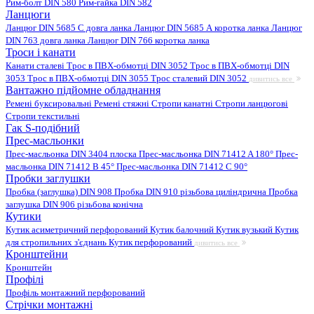
Рим-болт DIN 580
Рим-гайка DIN 582
Ланцюги
Ланцюг DIN 5685 C довга ланка
Ланцюг DIN 5685 А коротка ланка
Ланцюг
DIN 763 довга ланка
Ланцюг DIN 766 коротка ланка
Троси і канати
Канати сталеві
Трос в ПВХ-обмотці DIN 3052
Трос в ПВХ-обмотці DIN
3053
Трос в ПВХ-обмотці DIN 3055
Трос сталевий DIN 3052
дивитись все
Вантажно підйомне обладнання
Ремені буксировальні
Ремені стяжні
Стропи канатні
Стропи ланцюгові
Стропи текстильні
Гак S-подібний
Прес-масльонки
Прес-масльонка DIN 3404 плоска
Прес-масльонка DIN 71412 A 180°
Прес-
масльонка DIN 71412 B 45°
Прес-масльонка DIN 71412 C 90°
Пробки заглушки
Пробка (заглушка) DIN 908
Пробка DIN 910 різьбова циліндрична
Пробка
заглушка DIN 906 різьбова конічна
Кутики
Кутик асиметричний перфорований
Кутик балочний
Кутик вузький
Кутик
для стропильних з'єднань
Кутик перфорований
дивитись все
Кронштейни
Кронштейн
Профілі
Профіль монтажний перфорований
Стрічки монтажні