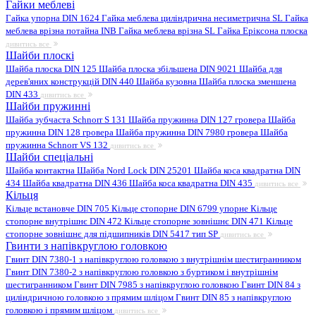
Гайки меблеві
Гайка упорна DIN 1624
Гайка меблева циліндрична несиметрична SL
Гайка
меблева врізна потайна INB
Гайка меблева врізна SL
Гайка Еріксона плоска
дивитись все
Шайби плоскі
Шайба плоска DIN 125
Шайба плоска збільшена DIN 9021
Шайба для
дерев'яних конструкцій DIN 440
Шайба кузовна
Шайба плоска зменшена
DIN 433
дивитись все
Шайби пружинні
Шайба зубчаста Schnorr S 131
Шайба пружинна DIN 127 гровера
Шайба
пружинна DIN 128 гровера
Шайба пружинна DIN 7980 гровера
Шайба
пружинна Schnorr VS 132
дивитись все
Шайби спеціальні
Шайба контактна
Шайба Nord Lock DIN 25201
Шайба коса квадратна DIN
434
Шайба квадратна DIN 436
Шайба коса квадратна DIN 435
дивитись все
Кільця
Кільце встановче DIN 705
Кільце стопорне DIN 6799 упорне
Кільце
стопорне внутрішнє DIN 472
Кільце стопорне зовнішнє DIN 471
Кільце
стопорне зовнішнє для підшипників DIN 5417 тип SP
дивитись все
Гвинти з напівкруглою головкою
Гвинт DIN 7380-1 з напівкруглою головкою з внутрішнім шестигранником
Гвинт DIN 7380-2 з напівкруглою головкою з буртиком і внутрішнім
шестигранником
Гвинт DIN 7985 з напівкруглою головкою
Гвинт DIN 84 з
циліндричною головкою з прямим шліцом
Гвинт DIN 85 з напівкруглою
головкою і прямим шліцом
дивитись все