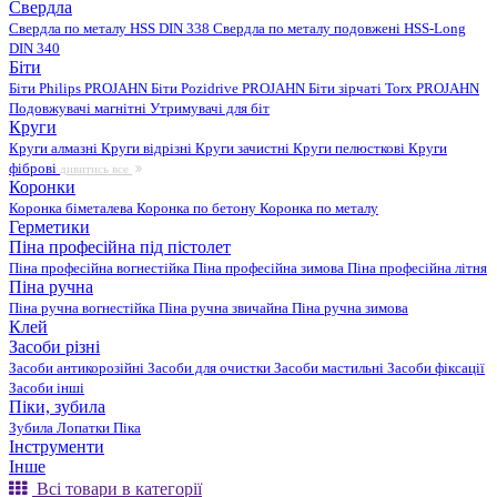
Свердла
Свердла по металу HSS DIN 338
Свердла по металу подовжені HSS-Long
DIN 340
Біти
Біти Philips PROJAHN
Біти Pozidrive PROJAHN
Біти зірчаті Torx PROJAHN
Подовжувачі магнітні
Утримувачі для біт
Круги
Круги алмазні
Круги відрізні
Круги зачистні
Круги пелюсткові
Круги
фіброві
дивитись все
Коронки
Коронка біметалева
Коронка по бетону
Коронка по металу
Герметики
Піна професійна під пістолет
Піна професійна вогнестійка
Піна професійна зимова
Піна професійна літня
Піна ручна
Піна ручна вогнестійка
Піна ручна звичайна
Піна ручна зимова
Клей
Засоби різні
Засоби антикорозійні
Засоби для очистки
Засоби мастильні
Засоби фіксації
Засоби інші
Піки, зубила
Зубила
Лопатки
Піка
Інструменти
Інше
Всі товари в категорії