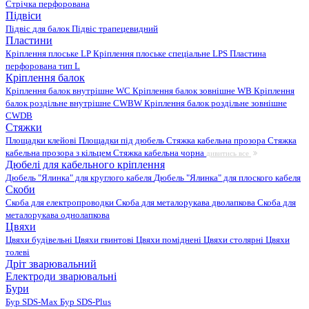
Стрічка перфорована
Підвіси
Підвіс для балок
Підвіс трапецевидний
Пластини
Кріплення плоське LP
Кріплення плоське спеціальне LPS
Пластина
перфорована тип L
Кріплення балок
Кріплення балок внутрішне WC
Кріплення балок зовнішне WB
Кріплення
балок роздільне внутрішне CWBW
Кріплення балок роздільне зовнішне
CWDB
Стяжки
Площадки клейові
Площадки під дюбель
Стяжка кабельна прозора
Стяжка
кабельна прозора з кільцем
Стяжка кабельна чорна
дивитись все
Дюбелі для кабельного кріплення
Дюбель "Ялинка" для круглого кабеля
Дюбель "Ялинка" для плоского кабеля
Скоби
Скоба для електропроводки
Скоба для металорукава дволапкова
Скоба для
металорукава однолапкова
Цвяхи
Цвяхи будівельні
Цвяхи гвинтові
Цвяхи поміднені
Цвяхи столярні
Цвяхи
толеві
Дріт зварювальний
Електроди зварювальні
Бури
Бур SDS-Max
Бур SDS-Plus