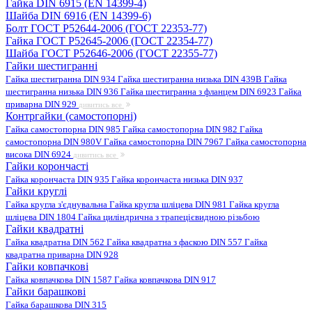
Гайка DIN 6915 (EN 14399-4)
Шайба DIN 6916 (EN 14399-6)
Болт ГОСТ Р52644-2006 (ГОСТ 22353-77)
Гайка ГОСТ Р52645-2006 (ГОСТ 22354-77)
Шайба ГОСТ Р52646-2006 (ГОСТ 22355-77)
Гайки шестигранні
Гайка шестигранна DIN 934
Гайка шестигранна низька DIN 439B
Гайка
шестигранна низька DIN 936
Гайка шестигранна з фланцем DIN 6923
Гайка
приварна DIN 929
дивитись все
Контргайки (самостопорні)
Гайка самостопорна DIN 985
Гайка самостопорна DIN 982
Гайка
самостопорна DIN 980V
Гайка самостопорна DIN 7967
Гайка самостопорна
висока DIN 6924
дивитись все
Гайки корончасті
Гайка корончаста DIN 935
Гайка корончаста низька DIN 937
Гайки круглі
Гайка кругла з'єднувальна
Гайка кругла шліцева DIN 981
Гайка кругла
шліцева DIN 1804
Гайка циліндрична з трапецієвидною різьбою
Гайки квадратні
Гайка квадратна DIN 562
Гайка квадратна з фаскою DIN 557
Гайка
квадратна приварна DIN 928
Гайки ковпачкові
Гайка ковпачкова DIN 1587
Гайка ковпачкова DIN 917
Гайки барашкові
Гайка барашкова DIN 315