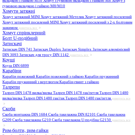
вкладкою і гайкою M10
Хомут з гумовою вкладкою і гайкою M8
Хомут з
гумовою вкладкою і гайкою М8/M10
Хомути затяжні
Хомут затяжний MINI
Хомут затяжний Метелик
Хомут затяжний посилений
Хомут затяжний посилений MINI
Хомут затяжний посилений з 2-х болтовим
зажимом
дивитись все
Хомут спрінклерний
Болт U-подібний
Затискачі
Затискач DIN 741
Затискач Duplex
Затискач Simplex
Затискач алюмінієвий
DIN 3093
Затискач для тросу DIN 1142
дивитись все
Коуші
Коуш DIN 6899
Карабіни
Карабін пожежний
Карабін пожежний з гайкою
Карабін пружинний
Карабін пружинний з вертлюгом
Карабін-гвинт з гайкою
Талрепи
Талреп DIN 1478 вилка/вилка
Талреп DIN 1478 гак/петля
Талреп DIN 1480
вилка/вилка
Талреп DIN 1480 гак/гак
Талреп DIN 1480 гак/петля
дивитись все
Скоби
Скоба монтажна DIN 1684
Скоба такелажна DIN 82101
Скоба такелажна
G209
Скоба такелажна G210
Скоба такелажна U-подібна G2150
дивитись все
Рим-болти, рим-гайки