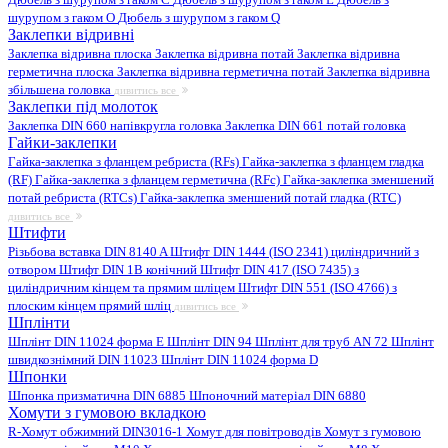
шурупом з гаком O
Дюбель з шурупом з гаком Q
Заклепки відривні
Заклепка відривна плоска
Заклепка відривна потай
Заклепка відривна
герметична плоска
Заклепка відривна герметична потай
Заклепка відривна
збільшена головка
дивитись все
Заклепки під молоток
Заклепка DIN 660 напівкругла головка
Заклепка DIN 661 потай головка
Гайки-заклепки
Гайка-заклепка з фланцем ребриста (RFs)
Гайка-заклепка з фланцем гладка
(RF)
Гайка-заклепка з фланцем герметична (RFc)
Гайка-заклепка зменшений
потай ребриста (RTCs)
Гайка-заклепка зменшений потай гладка (RTC)
дивитись все
Штифти
Різьбова вставка DIN 8140 A
Штифт DIN 1444 (ISO 2341) циліндричний з
отвором
Штифт DIN 1B конічний
Штифт DIN 417 (ISO 7435) з
циліндричним кінцем та прямим шліцем
Штифт DIN 551 (ISO 4766) з
плоским кінцем прямий шліц
дивитись все
Шплінти
Шплінт DIN 11024 форма E
Шплінт DIN 94
Шплінт для труб AN 72
Шплінт
швидкознімний DIN 11023
Шплінт DIN 11024 форма D
Шпонки
Шпонка призматична DIN 6885
Шпоночний матеріал DIN 6880
Хомути з гумовою вкладкою
R-Хомут обжимний DIN3016-1
Хомут для повітроводів
Хомут з гумовою