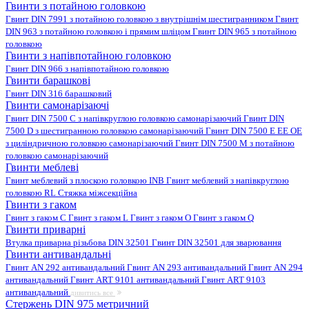
Гвинти з потайною головкою
Гвинт DIN 7991 з потайною головкою з внутрішнім шестигранником
Гвинт
DIN 963 з потайною головкою і прямим шліцом
Гвинт DIN 965 з потайною
головкою
Гвинти з напівпотайною головкою
Гвинт DIN 966 з напівпотайною головкою
Гвинти барашкові
Гвинт DIN 316 барашковий
Гвинти самонарізаючі
Гвинт DIN 7500 C з напівкруглою головкою самонарізаючий
Гвинт DIN
7500 D з шестигранною головкою самонарізаючий
Гвинт DIN 7500 E EE OE
з циліндричною головкою самонарізаючий
Гвинт DIN 7500 M з потайною
головкою самонарізаючий
Гвинти меблеві
Гвинт меблевий з плоскою головкою INB
Гвинт меблевий з напівкруглою
головкою RL
Стяжка міжсекційна
Гвинти з гаком
Гвинт з гаком C
Гвинт з гаком L
Гвинт з гаком O
Гвинт з гаком Q
Гвинти приварні
Втулка приварна різьбова DIN 32501
Гвинт DIN 32501 для зварювання
Гвинти антивандальні
Гвинт AN 292 антивандальний
Гвинт AN 293 антивандальний
Гвинт AN 294
антивандальний
Гвинт ART 9101 антивандальний
Гвинт ART 9103
антивандальний
дивитись все
Стержень DIN 975 метричний