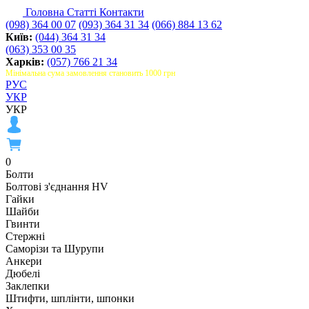
Головна
Статті
Контакти
(098) 364 00 07
(093) 364 31 34
(066) 884 13 62
Київ:
(044) 364 31 34
(063) 353 00 35
Харків:
(057) 766 21 34
Мінімальна сума замовлення становить 1000 грн
РУС
УКР
УКР
0
Болти
Болтові з'єднання HV
Гайки
Шайби
Гвинти
Стержні
Саморізи та Шурупи
Анкери
Дюбелі
Заклепки
Штифти, шплінти, шпонки