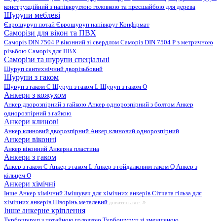
конструкційний з напівкруглою головкою та пресшайбою для дерева
Шурупи меблеві
Єврошуруп потай
Єврошуруп напівкруг
Конфірмат
Саморізи для вікон та ПВХ
Саморіз DIN 7504 P віконний зі свердлом
Саморіз DIN 7504 P з метричною
різьбою
Саморіз для ПВХ
Саморізи та шурупи спеціальні
Шуруп сантехнічний дворізьбовий
Шурупи з гаком
Шуруп з гаком C
Шуруп з гаком L
Шуруп з гаком O
Анкери з кожухом
Анкер дворозпірний з гайкою
Анкер однорозпірний з болтом
Анкер
однорозпірний з гайкою
Анкери клинові
Анкер клиновий дворозпірний
Анкер клиновий однорозпірний
Анкери віконні
Анкер віконний
Анкерна пластина
Анкери з гаком
Анкер з гаком C
Анкер з гаком L
Анкер з гойдалковим гаком Q
Анкер з
кільцем O
Анкери хімічні
Інше
Анкер хімічний
Змішувач для хімічних анкерів
Сітчата гільза для
хімічних анкерів
Шворінь металевий
дивитись все
Інше анкерне кріплення
Турбошуруп з потайною головкою
Турбошуруп зі зменшеною