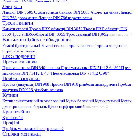
Рим-болт DIN 580
Рим-гайка DIN 582
Ланцюги
Ланцюг DIN 5685 C довга ланка
Ланцюг DIN 5685 А коротка ланка
Ланцюг
DIN 763 довга ланка
Ланцюг DIN 766 коротка ланка
Троси і канати
Канати сталеві
Трос в ПВХ-обмотці DIN 3052
Трос в ПВХ-обмотці DIN
3053
Трос в ПВХ-обмотці DIN 3055
Трос сталевий DIN 3052
дивитись все
Вантажно підйомне обладнання
Ремені буксировальні
Ремені стяжні
Стропи канатні
Стропи ланцюгові
Стропи текстильні
Гак S-подібний
Прес-масльонки
Прес-масльонка DIN 3404 плоска
Прес-масльонка DIN 71412 A 180°
Прес-
масльонка DIN 71412 B 45°
Прес-масльонка DIN 71412 C 90°
Пробки заглушки
Пробка (заглушка) DIN 908
Пробка DIN 910 різьбова циліндрична
Пробка
заглушка DIN 906 різьбова конічна
Кутики
Кутик асиметричний перфорований
Кутик балочний
Кутик вузький
Кутик
для стропильних з'єднань
Кутик перфорований
дивитись все
Кронштейни
Кронштейн
Профілі
Профіль монтажний перфорований
Стрічки монтажні