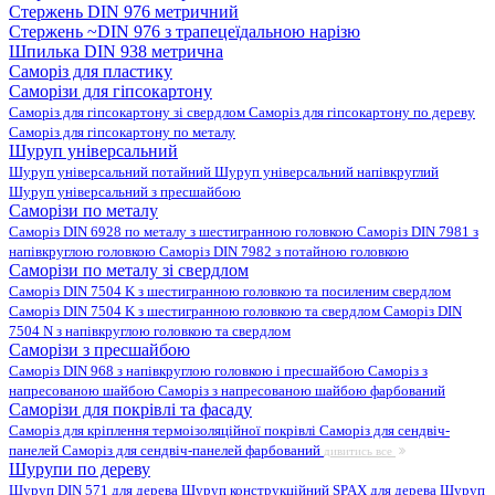
Стержень DIN 976 метричний
Стержень ~DIN 976 з трапецеїдальною нарізю
Шпилька DIN 938 метрична
Саморіз для пластику
Саморізи для гіпсокартону
Саморіз для гіпсокартону зі свердлом
Саморіз для гіпсокартону по дереву
Саморіз для гіпсокартону по металу
Шуруп універсальний
Шуруп універсальний потайний
Шуруп універсальний напівкруглий
Шуруп універсальний з пресшайбою
Саморізи по металу
Саморіз DIN 6928 по металу з шестигранною головкою
Саморіз DIN 7981 з
напівкруглою головкою
Саморіз DIN 7982 з потайною головкою
Саморізи по металу зі свердлом
Саморіз DIN 7504 K з шестигранною головкою та посиленим свердлом
Саморіз DIN 7504 K з шестигранною головкою та свердлом
Саморіз DIN
7504 N з напівкруглою головкою та свердлом
Саморізи з пресшайбою
Саморіз DIN 968 з напівкруглою головкою і пресшайбою
Саморіз з
напресованою шайбою
Саморіз з напресованою шайбою фарбований
Саморізи для покрівлі та фасаду
Саморіз для кріплення термоізоляційної покрівлі
Саморіз для сендвіч-
панелей
Саморіз для сендвіч-панелей фарбований
дивитись все
Шурупи по дереву
Шуруп DIN 571 для дерева
Шуруп конструкційний SPAX для дерева
Шуруп