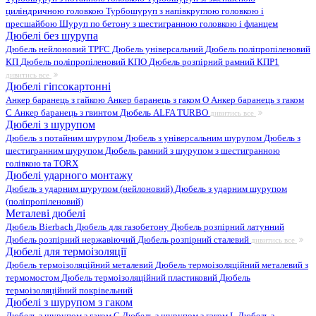
циліндричною головкою
Турбошуруп з напівкруглою головкою і
пресшайбою
Шуруп по бетону з шестигранною головкою і фланцем
Дюбелі без шурупа
Дюбель нейлоновий
TPFC Дюбель універсальний
Дюбель поліпропіленовий
КП
Дюбель поліпропіленовий КПО
Дюбель розпірний рамний КПР1
дивитись все
Дюбелі гіпсокартонні
Анкер баранець з гайкою
Анкер баранець з гаком O
Анкер баранець з гаком
С
Анкер баранець з гвинтом
Дюбель ALFA TURBO
дивитись все
Дюбелі з шурупом
Дюбель з потайним шурупом
Дюбель з універсальним шурупом
Дюбель з
шестигранним шурупом
Дюбель рамний з шурупом з шестигранною
голівкою та TORX
Дюбелі ударного монтажу
Дюбель з ударним шурупом (нейлоновий)
Дюбель з ударним шурупом
(поліпропіленовий)
Металеві дюбелі
Дюбель Bierbach
Дюбель для газобетону
Дюбель розпірний латунний
Дюбель розпірний нержавіючий
Дюбель розпірний сталевий
дивитись все
Дюбелі для термоізоляції
Дюбель термоізоляційний металевий
Дюбель термоізоляційний металевий з
термомостом
Дюбель термоізоляційний пластиковий
Дюбель
термоізоляційний покрівельний
Дюбелі з шурупом з гаком
Дюбель з шурупом з гаком C
Дюбель з шурупом з гаком L
Дюбель з