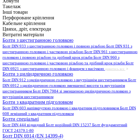
Хомути
Такелаж
Інші товари
Перфороване кріплення
Кабельне кріплення
Цвяхи, дріт, електроди
Витратні матеріали
Болти з шестигранною головкою
Болт DIN 933 з шестигранною головкою і повною різьбою
Болт DIN 931 з
шестигранною головкою і частковою різьбою
Болт DIN 961 з шестигранною
головкою і повною різьбою та дрібний крок різьби
Болт DIN 960 з
шестигранною головкою і частковою різьбою та дрібний крок різьби
Болт
DIN 6921 з шестигранною головкою і фланцем з насічкою
дивитись все
Болти з циліндричною головкою
Болт DIN 912 з циліндричною головкою з внутрішнім шестигранником
Болт
DIN 6912 з циліндричною головкою зменшеної висоти та внутрішнім
шестигранником
Болт DIN 7984 зі зменшеною циліндричною головкою з
внутрішнім шестигранником
Болти з квадратним підголовком
Болт DIN 603 напівкруглою головкою і квадратним підголовником
Болт DIN
608 лемішний з квадратним підголовком
Болти спеціальні
Болт DIN 444 відкидний
Болт норійний DIN 15237
Болт фундаментний
ГОСТ 24379.1-80
Болт DIN 6914 (EN 14399-4)