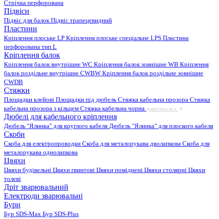
Стрічка перфорована
Підвіси
Підвіс для балок
Підвіс трапецевидний
Пластини
Кріплення плоське LP
Кріплення плоське спеціальне LPS
Пластина
перфорована тип L
Кріплення балок
Кріплення балок внутрішне WC
Кріплення балок зовнішне WB
Кріплення
балок роздільне внутрішне CWBW
Кріплення балок роздільне зовнішне
CWDB
Стяжки
Площадки клейові
Площадки під дюбель
Стяжка кабельна прозора
Стяжка
кабельна прозора з кільцем
Стяжка кабельна чорна
дивитись все
Дюбелі для кабельного кріплення
Дюбель "Ялинка" для круглого кабеля
Дюбель "Ялинка" для плоского кабеля
Скоби
Скоба для електропроводки
Скоба для металорукава дволапкова
Скоба для
металорукава однолапкова
Цвяхи
Цвяхи будівельні
Цвяхи гвинтові
Цвяхи поміднені
Цвяхи столярні
Цвяхи
толеві
Дріт зварювальний
Електроди зварювальні
Бури
Бур SDS-Max
Бур SDS-Plus