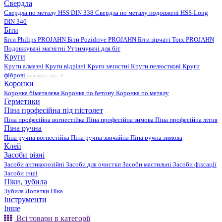
Свердла
Свердла по металу HSS DIN 338
Свердла по металу подовжені HSS-Long
DIN 340
Біти
Біти Philips PROJAHN
Біти Pozidrive PROJAHN
Біти зірчаті Torx PROJAHN
Подовжувачі магнітні
Утримувачі для біт
Круги
Круги алмазні
Круги відрізні
Круги зачистні
Круги пелюсткові
Круги
фіброві
дивитись все
Коронки
Коронка біметалева
Коронка по бетону
Коронка по металу
Герметики
Піна професійна під пістолет
Піна професійна вогнестійка
Піна професійна зимова
Піна професійна літня
Піна ручна
Піна ручна вогнестійка
Піна ручна звичайна
Піна ручна зимова
Клей
Засоби різні
Засоби антикорозійні
Засоби для очистки
Засоби мастильні
Засоби фіксації
Засоби інші
Піки, зубила
Зубила
Лопатки
Піка
Інструменти
Інше
Всі товари в категорії