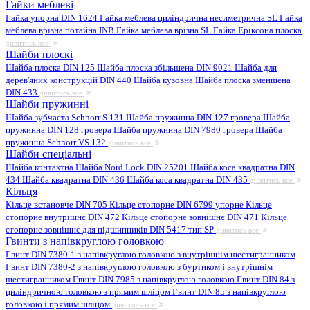
Гайки меблеві
Гайка упорна DIN 1624
Гайка меблева циліндрична несиметрична SL
Гайка
меблева врізна потайна INB
Гайка меблева врізна SL
Гайка Еріксона плоска
дивитись все
Шайби плоскі
Шайба плоска DIN 125
Шайба плоска збільшена DIN 9021
Шайба для
дерев'яних конструкцій DIN 440
Шайба кузовна
Шайба плоска зменшена
DIN 433
дивитись все
Шайби пружинні
Шайба зубчаста Schnorr S 131
Шайба пружинна DIN 127 гровера
Шайба
пружинна DIN 128 гровера
Шайба пружинна DIN 7980 гровера
Шайба
пружинна Schnorr VS 132
дивитись все
Шайби спеціальні
Шайба контактна
Шайба Nord Lock DIN 25201
Шайба коса квадратна DIN
434
Шайба квадратна DIN 436
Шайба коса квадратна DIN 435
дивитись все
Кільця
Кільце встановче DIN 705
Кільце стопорне DIN 6799 упорне
Кільце
стопорне внутрішнє DIN 472
Кільце стопорне зовнішнє DIN 471
Кільце
стопорне зовнішнє для підшипників DIN 5417 тип SP
дивитись все
Гвинти з напівкруглою головкою
Гвинт DIN 7380-1 з напівкруглою головкою з внутрішнім шестигранником
Гвинт DIN 7380-2 з напівкруглою головкою з буртиком і внутрішнім
шестигранником
Гвинт DIN 7985 з напівкруглою головкою
Гвинт DIN 84 з
циліндричною головкою з прямим шліцом
Гвинт DIN 85 з напівкруглою
головкою і прямим шліцом
дивитись все