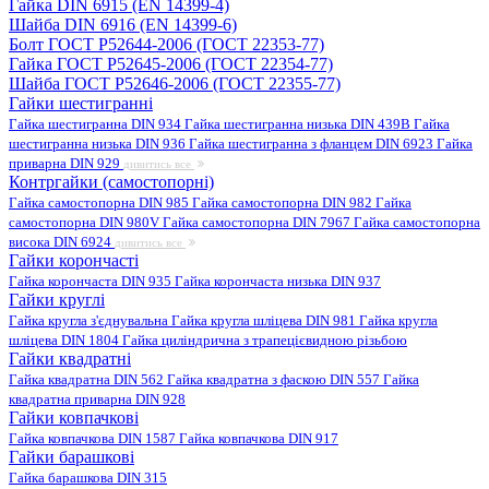
Гайка DIN 6915 (EN 14399-4)
Шайба DIN 6916 (EN 14399-6)
Болт ГОСТ Р52644-2006 (ГОСТ 22353-77)
Гайка ГОСТ Р52645-2006 (ГОСТ 22354-77)
Шайба ГОСТ Р52646-2006 (ГОСТ 22355-77)
Гайки шестигранні
Гайка шестигранна DIN 934
Гайка шестигранна низька DIN 439B
Гайка
шестигранна низька DIN 936
Гайка шестигранна з фланцем DIN 6923
Гайка
приварна DIN 929
дивитись все
Контргайки (самостопорні)
Гайка самостопорна DIN 985
Гайка самостопорна DIN 982
Гайка
самостопорна DIN 980V
Гайка самостопорна DIN 7967
Гайка самостопорна
висока DIN 6924
дивитись все
Гайки корончасті
Гайка корончаста DIN 935
Гайка корончаста низька DIN 937
Гайки круглі
Гайка кругла з'єднувальна
Гайка кругла шліцева DIN 981
Гайка кругла
шліцева DIN 1804
Гайка циліндрична з трапецієвидною різьбою
Гайки квадратні
Гайка квадратна DIN 562
Гайка квадратна з фаскою DIN 557
Гайка
квадратна приварна DIN 928
Гайки ковпачкові
Гайка ковпачкова DIN 1587
Гайка ковпачкова DIN 917
Гайки барашкові
Гайка барашкова DIN 315