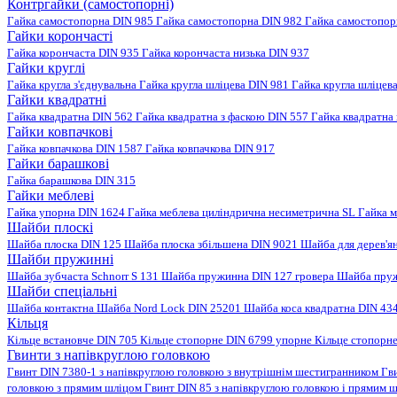
Контргайки (самостопорні)
Гайка самостопорна DIN 985
Гайка самостопорна DIN 982
Гайка самостопо
Гайки корончасті
Гайка корончаста DIN 935
Гайка корончаста низька DIN 937
Гайки круглі
Гайка кругла з'єднувальна
Гайка кругла шліцева DIN 981
Гайка кругла шліцев
Гайки квадратні
Гайка квадратна DIN 562
Гайка квадратна з фаскою DIN 557
Гайка квадратна
Гайки ковпачкові
Гайка ковпачкова DIN 1587
Гайка ковпачкова DIN 917
Гайки барашкові
Гайка барашкова DIN 315
Гайки меблеві
Гайка упорна DIN 1624
Гайка меблева циліндрична несиметрична SL
Гайка м
Шайби плоскі
Шайба плоска DIN 125
Шайба плоска збільшена DIN 9021
Шайба для дерев'я
Шайби пружинні
Шайба зубчаста Schnorr S 131
Шайба пружинна DIN 127 гровера
Шайба пруж
Шайби спеціальні
Шайба контактна
Шайба Nord Lock DIN 25201
Шайба коса квадратна DIN 43
Кільця
Кільце встановче DIN 705
Кільце стопорне DIN 6799 упорне
Кільце стопорн
Гвинти з напівкруглою головкою
Гвинт DIN 7380-1 з напівкруглою головкою з внутрішнім шестигранником
Гв
головкою з прямим шліцом
Гвинт DIN 85 з напівкруглою головкою і прямим 