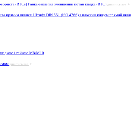
ребриста (RTCs)
Гайка-заклепка зменшений потай гладка (RTC)
дивитись все
м та прямим шліцем
Штифт DIN 551 (ISO 4766) з плоским кінцем прямий шліц
кладкою і гайкою М8/M10
жимом
дивитись все