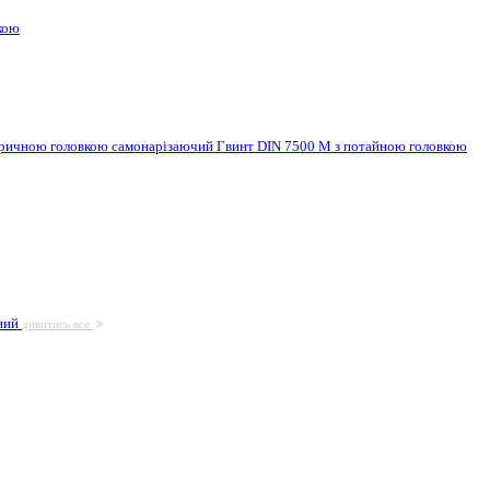
кою
ндричною головкою самонарізаючий
Гвинт DIN 7500 M з потайною головкою
ьний
дивитись все