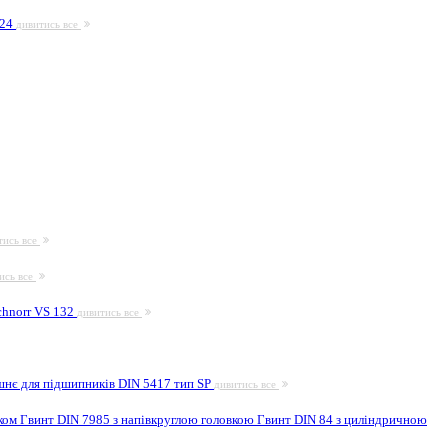
924
дивитись все
тись все
ись все
hnorr VS 132
дивитись все
шнє для підшипників DIN 5417 тип SP
дивитись все
иком
Гвинт DIN 7985 з напівкруглою головкою
Гвинт DIN 84 з циліндричною