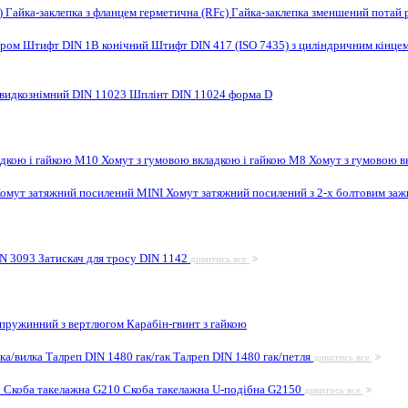
F)
Гайка-заклепка з фланцем герметична (RFc)
Гайка-заклепка зменшений потай 
ором
Штифт DIN 1B конічний
Штифт DIN 417 (ISO 7435) з циліндричним кінце
видкознімний DIN 11023
Шплінт DIN 11024 форма D
адкою і гайкою M10
Хомут з гумовою вкладкою і гайкою M8
Хомут з гумовою в
омут затяжний посилений MINI
Хомут затяжний посилений з 2-х болтовим за
IN 3093
Затискач для тросу DIN 1142
дивитись все
 пружинний з вертлюгом
Карабін-гвинт з гайкою
лка/вилка
Талреп DIN 1480 гак/гак
Талреп DIN 1480 гак/петля
дивитись все
9
Скоба такелажна G210
Скоба такелажна U-подібна G2150
дивитись все