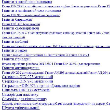
Гвинти з потайною головкою
Гвинт DIN 7991 з потайною головкою з внутрішнім шестигранником
Гвинт D
Гвинти з напівпотайною головкою
Гвинт DIN 966 з напівпотайною головкою
Гвинти барашкові
Гвинт DIN 316 барашковий
Гвинти самонарізаючі
Гвинт DIN 7500 C з напівкруглою головкою самонарізаючий
Гвинт DIN 7500
самонарізаючий
Гвинти меблеві
Гвинт меблевий з плоскою головкою INB
Гвинт меблевий з напівкруглою гол
Гвинти з гаком
Гвинт з гаком C
Гвинт з гаком L
Гвинт з гаком O
Гвинт з гаком Q
Гвинти приварні
Втулка приварна різьбова DIN 32501
Гвинт DIN 32501 для зварювання
Гвинти антивандальні
Гвинт AN 292 антивандальний
Гвинт AN 293 антивандальний
Гвинт AN 294 
Стержень DIN 975 метричний
Стержень DIN 976 метричний
Стержень ~DIN 976 з трапецеїдальною нарізю
Шпилька DIN 938 метрична
Саморіз для пластику
Саморізи для гіпсокартону
Саморіз для гіпсокартону зі свердлом
Саморіз для гіпсокартону по дереву
Са
Шуруп універсальний