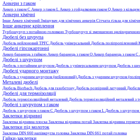
Анкери з гаком
Анкер з гаком C
Анкер з гаком L
Анкер з гойдалковим гаком Q
Анкер з кільцем
Анкери хімічні
Інше
Анкер хімічний
Змішувач для хімічних анкерів
Сітчата гільза для хіміч
Інше анкерне кріплення
Турбошуруп з потайною головкою
Турбошуруп зі зменшеною циліндричною
Дюбелі без шурупа
Дюбель нейлоновий
TPFC Дюбель універсальний
Дюбель поліпропіленовий
Дюбелі гіпсокартонні
Анкер баранець з гайкою
Анкер баранець з гаком O
Анкер баранець з гаком С
Дюбелі з шурупом
Дюбель з потайним шурупом
Дюбель з універсальним шурупом
Дюбель з ш
Дюбелі ударного монтажу
Дюбель з ударним шурупом (нейлоновий)
Дюбель з ударним шурупом (поліп
Металеві дюбелі
Дюбель Bierbach
Дюбель для газобетону
Дюбель розпірний латунний
Дюбель
Дюбелі для термоізоляції
Дюбель термоізоляційний металевий
Дюбель термоізоляційний металевий з
Дюбелі з шурупом з гаком
Дюбель з шурупом з гаком C
Дюбель з шурупом з гаком L
Дюбель з шурупом 
Заклепки відривні
Заклепка відривна плоска
Заклепка відривна потай
Заклепка відривна гермет
Заклепки під молоток
Заклепка DIN 660 напівкругла головка
Заклепка DIN 661 потай головка
Гайки-заклепки