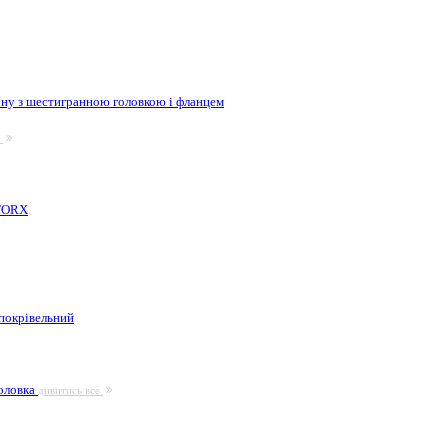
ну з шестигранною головкою і фланцем
е
 TORX
покрівельний
головка
дивитись все