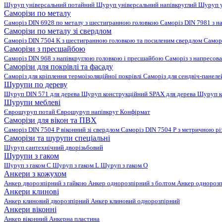
Шуруп універсальний потайний
Шуруп універсальний напівкруглий
Шуруп у
Саморізи по металу
Саморіз DIN 6928 по металу з шестигранною головкою
Саморіз DIN 7981 з н
Саморізи по металу зі свердлом
Саморіз DIN 7504 K з шестигранною головкою та посиленим свердлом
Самор
Саморізи з пресшайбою
Саморіз DIN 968 з напівкруглою головкою і пресшайбою
Саморіз з напресо
Саморізи для покрівлі та фасаду
Саморіз для кріплення термоізоляційної покрівлі
Саморіз для сендвіч-панел
Шурупи по дереву
Шуруп DIN 571 для дерева
Шуруп конструкційний SPAX для дерева
Шуруп к
Шурупи меблеві
Єврошуруп потай
Єврошуруп напівкруг
Конфірмат
Саморізи для вікон та ПВХ
Саморіз DIN 7504 P віконний зі свердлом
Саморіз DIN 7504 P з метричною р
Саморізи та шурупи спеціальні
Шуруп сантехнічний дворізьбовий
Шурупи з гаком
Шуруп з гаком C
Шуруп з гаком L
Шуруп з гаком O
Анкери з кожухом
Анкер дворозпірний з гайкою
Анкер однорозпірний з болтом
Анкер однорозп
Анкери клинові
Анкер клиновий дворозпірний
Анкер клиновий однорозпірний
Анкери віконні
Анкер віконний
Анкерна пластина