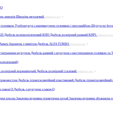
 O
них анкерів
Шворінь металевий
дивитись все
 головкою
Турбошуруп з напівкруглою головкою і пресшайбою
Шуруп по бето
 КП
Дюбель поліпропіленовий КПО
Дюбель розпірний рамний КПР1
дивитись вс
Анкер баранець з гвинтом
Дюбель ALFA TURBO
дивитись все
естигранним шурупом
Дюбель рамний з шурупом з шестигранною голівкою та
ропіленовий)
 розпірний нержавіючий
Дюбель розпірний сталевий
дивитись все
 термомостом
Дюбель термоізоляційний пластиковий
Дюбель термоізоляційний 
з гаком O
Дюбель з шурупом з гаком Q
ична плоска
Заклепка відривна герметична потай
Заклепка відривна збільшена 