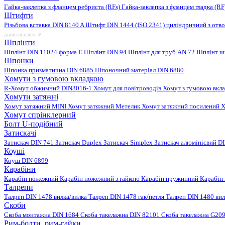
Гайка-заклепка з фланцем ребриста (RFs)
Гайка-заклепка з фланцем гладка (R
Штифти
Різьбова вставка DIN 8140 A
Штифт DIN 1444 (ISO 2341) циліндричний з отв
дивитись все
Шплінти
Шплінт DIN 11024 форма E
Шплінт DIN 94
Шплінт для труб AN 72
Шплінт ш
Шпонки
Шпонка призматична DIN 6885
Шпоночний матеріал DIN 6880
Хомути з гумовою вкладкою
R-Хомут обжимний DIN3016-1
Хомут для повітроводів
Хомут з гумовою вкл
Хомути затяжні
Хомут затяжний MINI
Хомут затяжний Метелик
Хомут затяжний посилений
Х
Хомут спрінклерний
Болт U-подібний
Затискачі
Затискач DIN 741
Затискач Duplex
Затискач Simplex
Затискач алюмінієвий D
Коуші
Коуш DIN 6899
Карабіни
Карабін пожежний
Карабін пожежний з гайкою
Карабін пружинний
Карабін
Талрепи
Талреп DIN 1478 вилка/вилка
Талреп DIN 1478 гак/петля
Талреп DIN 1480 ви
Скоби
Скоба монтажна DIN 1684
Скоба такелажна DIN 82101
Скоба такелажна G20
Рим-болти, рим-гайки