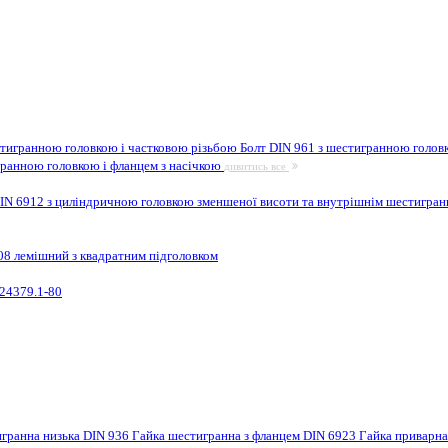
стигранною головкою і частковою різьбою
Болт DIN 961 з шестигранною головк
гранною головкою і фланцем з насічкою
дивитись все
IN 6912 з циліндричною головкою зменшеної висоти та внутрішнім шестигра
08 лемішний з квадратним підголовком
24379.1-80
игранна низька DIN 936
Гайка шестигранна з фланцем DIN 6923
Гайка приварн