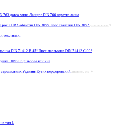
N 763 довга ланка
Ланцюг DIN 766 коротка ланка
Трос в ПВХ-обмотці DIN 3055
Трос сталевий DIN 3052
дивитись все
и текстильні
льонка DIN 71412 B 45°
Прес-масльонка DIN 71412 C 90°
лушка DIN 906 різьбова конічна
 стропильних з'єднань
Кутик перфорований
дивитись все
на тип L