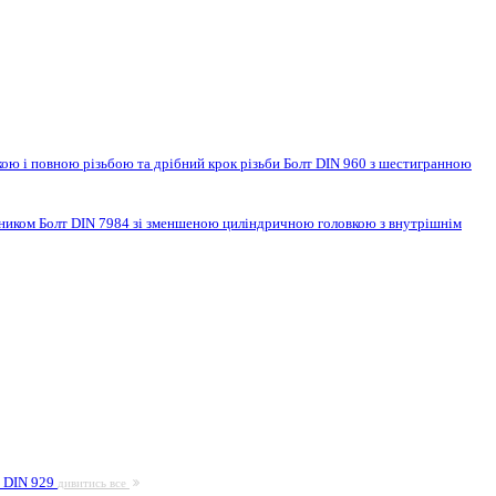
ою і повною різьбою та дрібний крок різьби
Болт DIN 960 з шестигранною
нником
Болт DIN 7984 зі зменшеною циліндричною головкою з внутрішнім
а DIN 929
дивитись все