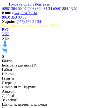
Головна
Статті
Контакти
(098) 364 00 07
(093) 364 31 34
(066) 884 13 62
Київ:
(044) 364 31 34
(063) 353 00 35
Харків:
(057) 766 21 34
Мінімальна сума замовлення становить 1000 грн
РУС
УКР
УКР
0
Болти
Болтові з'єднання HV
Гайки
Шайби
Гвинти
Стержні
Саморізи та Шурупи
Анкери
Дюбелі
Заклепки
Штифти, шплінти, шпонки