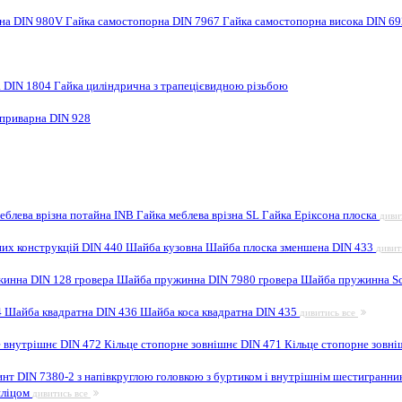
рна DIN 980V
Гайка самостопорна DIN 7967
Гайка самостопорна висока DIN 6
а DIN 1804
Гайка циліндрична з трапецієвидною різьбою
 приварна DIN 928
еблева врізна потайна INB
Гайка меблева врізна SL
Гайка Еріксона плоска
диви
них конструкцій DIN 440
Шайба кузовна
Шайба плоска зменшена DIN 433
дивит
инна DIN 128 гровера
Шайба пружинна DIN 7980 гровера
Шайба пружинна Sc
4
Шайба квадратна DIN 436
Шайба коса квадратна DIN 435
дивитись все
е внутрішнє DIN 472
Кільце стопорне зовнішнє DIN 471
Кільце стопорне зовні
инт DIN 7380-2 з напівкруглою головкою з буртиком і внутрішнім шестигранн
шліцом
дивитись все