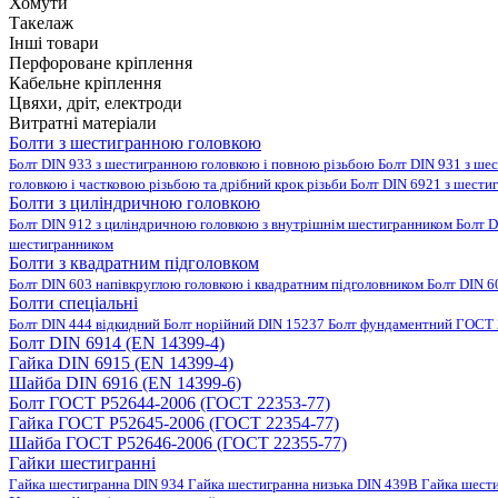
Хомути
Такелаж
Інші товари
Перфороване кріплення
Кабельне кріплення
Цвяхи, дріт, електроди
Витратні матеріали
Болти з шестигранною головкою
Болт DIN 933 з шестигранною головкою і повною різьбою
Болт DIN 931 з ше
головкою і частковою різьбою та дрібний крок різьби
Болт DIN 6921 з шести
Болти з циліндричною головкою
Болт DIN 912 з циліндричною головкою з внутрішнім шестигранником
Болт D
шестигранником
Болти з квадратним підголовком
Болт DIN 603 напівкруглою головкою і квадратним підголовником
Болт DIN 6
Болти спеціальні
Болт DIN 444 відкидний
Болт норійний DIN 15237
Болт фундаментний ГОСТ 
Болт DIN 6914 (EN 14399-4)
Гайка DIN 6915 (EN 14399-4)
Шайба DIN 6916 (EN 14399-6)
Болт ГОСТ Р52644-2006 (ГОСТ 22353-77)
Гайка ГОСТ Р52645-2006 (ГОСТ 22354-77)
Шайба ГОСТ Р52646-2006 (ГОСТ 22355-77)
Гайки шестигранні
Гайка шестигранна DIN 934
Гайка шестигранна низька DIN 439B
Гайка шест