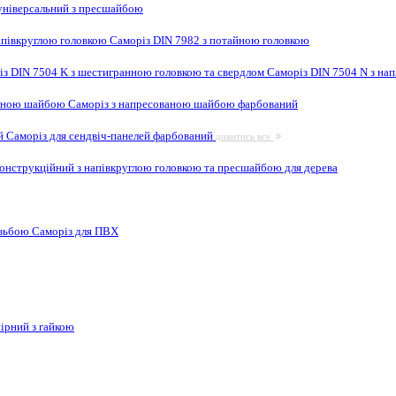
ніверсальний з пресшайбою
апівкруглою головкою
Саморіз DIN 7982 з потайною головкою
із DIN 7504 K з шестигранною головкою та свердлом
Саморіз DIN 7504 N з на
ваною шайбою
Саморіз з напресованою шайбою фарбований
ей
Саморіз для сендвіч-панелей фарбований
дивитись все
онструкційний з напівкруглою головкою та пресшайбою для дерева
ізьбою
Саморіз для ПВХ
ірний з гайкою