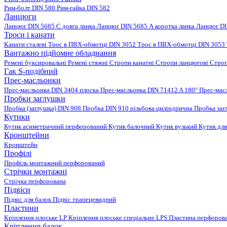
Рим-болт DIN 580
Рим-гайка DIN 582
Ланцюги
Ланцюг DIN 5685 C довга ланка
Ланцюг DIN 5685 А коротка ланка
Ланцюг DI
Троси і канати
Канати сталеві
Трос в ПВХ-обмотці DIN 3052
Трос в ПВХ-обмотці DIN 3053
Вантажно підйомне обладнання
Ремені буксировальні
Ремені стяжні
Стропи канатні
Стропи ланцюгові
Строп
Гак S-подібний
Прес-масльонки
Прес-масльонка DIN 3404 плоска
Прес-масльонка DIN 71412 A 180°
Прес-мас
Пробки заглушки
Пробка (заглушка) DIN 908
Пробка DIN 910 різьбова циліндрична
Пробка заг
Кутики
Кутик асиметричний перфорований
Кутик балочний
Кутик вузький
Кутик для
Кронштейни
Кронштейн
Профілі
Профіль монтажний перфорований
Стрічки монтажні
Стрічка перфорована
Підвіси
Підвіс для балок
Підвіс трапецевидний
Пластини
Кріплення плоське LP
Кріплення плоське спеціальне LPS
Пластина перфорова
Кріплення балок