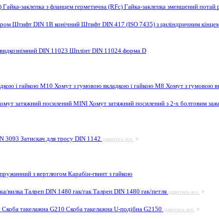
F)
Гайка-заклепка з фланцем герметична (RFc)
Гайка-заклепка зменшений потай 
ором
Штифт DIN 1B конічний
Штифт DIN 417 (ISO 7435) з циліндричним кінце
видкознімний DIN 11023
Шплінт DIN 11024 форма D
адкою і гайкою M10
Хомут з гумовою вкладкою і гайкою M8
Хомут з гумовою в
омут затяжний посилений MINI
Хомут затяжний посилений з 2-х болтовим за
IN 3093
Затискач для тросу DIN 1142
дивитись все
 пружинний з вертлюгом
Карабін-гвинт з гайкою
лка/вилка
Талреп DIN 1480 гак/гак
Талреп DIN 1480 гак/петля
дивитись все
9
Скоба такелажна G210
Скоба такелажна U-подібна G2150
дивитись все