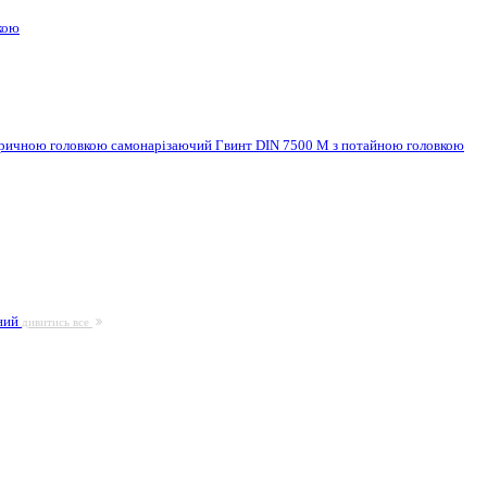
кою
ндричною головкою самонарізаючий
Гвинт DIN 7500 M з потайною головкою
ьний
дивитись все