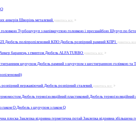
 O
них анкерів
Шворінь металевий
дивитись все
 головкою
Турбошуруп з напівкруглою головкою і пресшайбою
Шуруп по бето
 КП
Дюбель поліпропіленовий КПО
Дюбель розпірний рамний КПР1
дивитись вс
Анкер баранець з гвинтом
Дюбель ALFA TURBO
дивитись все
естигранним шурупом
Дюбель рамний з шурупом з шестигранною голівкою та
ропіленовий)
 розпірний нержавіючий
Дюбель розпірний сталевий
дивитись все
 термомостом
Дюбель термоізоляційний пластиковий
Дюбель термоізоляційний 
з гаком O
Дюбель з шурупом з гаком Q
ична плоска
Заклепка відривна герметична потай
Заклепка відривна збільшена 