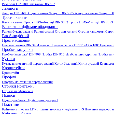
Рим-болт DIN 580
Рим-гайка DIN 582
Ланцюги
Ланцюг DIN 5685 C довга ланка
Ланцюг DIN 5685 А коротка ланка
Ланцюг DI
Троси і канати
Канати сталеві
Трос в ПВХ-обмотці DIN 3052
Трос в ПВХ-обмотці DIN 3053
Вантажно підйомне обладнання
Ремені буксировальні
Ремені стяжні
Стропи канатні
Стропи ланцюгові
Строп
Гак S-подібний
Прес-масльонки
Прес-масльонка DIN 3404 плоска
Прес-масльонка DIN 71412 A 180°
Прес-мас
Пробки заглушки
Пробка (заглушка) DIN 908
Пробка DIN 910 різьбова циліндрична
Пробка заг
Кутики
Кутик асиметричний перфорований
Кутик балочний
Кутик вузький
Кутик для
Кронштейни
Кронштейн
Профілі
Профіль монтажний перфорований
Стрічки монтажні
Стрічка перфорована
Підвіси
Підвіс для балок
Підвіс трапецевидний
Пластини
Кріплення плоське LP
Кріплення плоське спеціальне LPS
Пластина перфорова
Кріплення балок