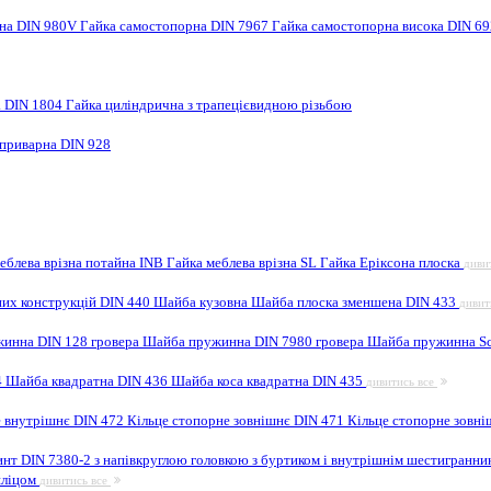
рна DIN 980V
Гайка самостопорна DIN 7967
Гайка самостопорна висока DIN 6
а DIN 1804
Гайка циліндрична з трапецієвидною різьбою
 приварна DIN 928
еблева врізна потайна INB
Гайка меблева врізна SL
Гайка Еріксона плоска
диви
них конструкцій DIN 440
Шайба кузовна
Шайба плоска зменшена DIN 433
дивит
инна DIN 128 гровера
Шайба пружинна DIN 7980 гровера
Шайба пружинна Sc
4
Шайба квадратна DIN 436
Шайба коса квадратна DIN 435
дивитись все
е внутрішнє DIN 472
Кільце стопорне зовнішнє DIN 471
Кільце стопорне зовні
инт DIN 7380-2 з напівкруглою головкою з буртиком і внутрішнім шестигранн
шліцом
дивитись все