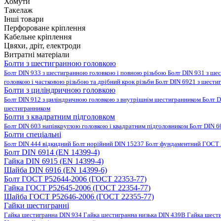
Хомути
Такелаж
Інші товари
Перфороване кріплення
Кабельне кріплення
Цвяхи, дріт, електроди
Витратні матеріали
Болти з шестигранною головкою
Болт DIN 933 з шестигранною головкою і повною різьбою
Болт DIN 931 з ше
головкою і частковою різьбою та дрібний крок різьби
Болт DIN 6921 з шести
Болти з циліндричною головкою
Болт DIN 912 з циліндричною головкою з внутрішнім шестигранником
Болт D
шестигранником
Болти з квадратним підголовком
Болт DIN 603 напівкруглою головкою і квадратним підголовником
Болт DIN 6
Болти спеціальні
Болт DIN 444 відкидний
Болт норійний DIN 15237
Болт фундаментний ГОСТ 
Болт DIN 6914 (EN 14399-4)
Гайка DIN 6915 (EN 14399-4)
Шайба DIN 6916 (EN 14399-6)
Болт ГОСТ Р52644-2006 (ГОСТ 22353-77)
Гайка ГОСТ Р52645-2006 (ГОСТ 22354-77)
Шайба ГОСТ Р52646-2006 (ГОСТ 22355-77)
Гайки шестигранні
Гайка шестигранна DIN 934
Гайка шестигранна низька DIN 439B
Гайка шест