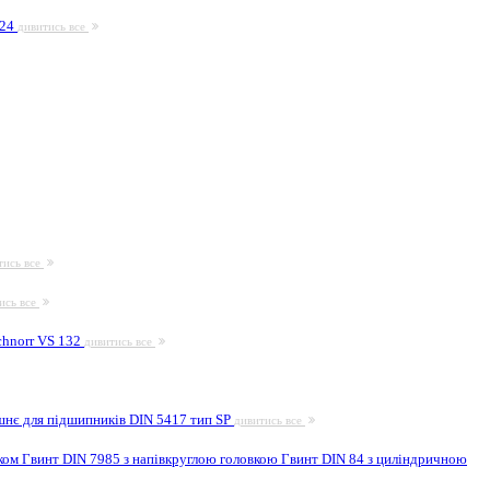
924
дивитись все
тись все
ись все
hnorr VS 132
дивитись все
шнє для підшипників DIN 5417 тип SP
дивитись все
иком
Гвинт DIN 7985 з напівкруглою головкою
Гвинт DIN 84 з циліндричною