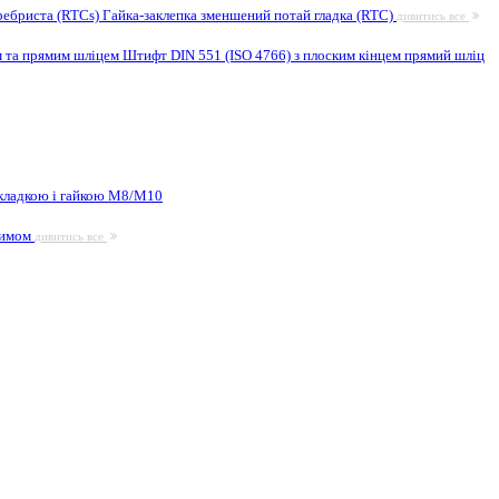
ребриста (RTCs)
Гайка-заклепка зменшений потай гладка (RTC)
дивитись все
м та прямим шліцем
Штифт DIN 551 (ISO 4766) з плоским кінцем прямий шліц
кладкою і гайкою М8/M10
жимом
дивитись все