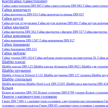
Контргайки (самостопорні)
Гайка самостопорна DIN 985
Гайка самостопорна DIN 982
Гайка самостопо
Гайки корончасті
Гайка корончаста DIN 935
Гайка корончаста низька DIN 937
Гайки круглі
Гайка кругла з'єднувальна
Гайка кругла шліцева DIN 981
Гайка кругла шліцев
Гайки квадратні
Гайка квадратна DIN 562
Гайка квадратна з фаскою DIN 557
Гайка квадратна
Гайки ковпачкові
Гайка ковпачкова DIN 1587
Гайка ковпачкова DIN 917
Гайки барашкові
Гайка барашкова DIN 315
Гайки меблеві
Гайка упорна DIN 1624
Гайка меблева циліндрична несиметрична SL
Гайка м
Шайби плоскі
Шайба плоска DIN 125
Шайба плоска збільшена DIN 9021
Шайба для дерев'я
Шайби пружинні
Шайба зубчаста Schnorr S 131
Шайба пружинна DIN 127 гровера
Шайба пруж
Шайби спеціальні
Шайба контактна
Шайба Nord Lock DIN 25201
Шайба коса квадратна DIN 43
Кільця
Кільце встановче DIN 705
Кільце стопорне DIN 6799 упорне
Кільце стопорн
Гвинти з напівкруглою головкою
Гвинт DIN 7380-1 з напівкруглою головкою з внутрішнім шестигранником
Гв
головкою з прямим шліцом
Гвинт DIN 85 з напівкруглою головкою і прямим 