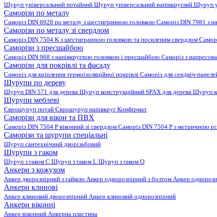
Шуруп універсальний потайний
Шуруп універсальний напівкруглий
Шуруп у
Саморізи по металу
Саморіз DIN 6928 по металу з шестигранною головкою
Саморіз DIN 7981 з н
Саморізи по металу зі свердлом
Саморіз DIN 7504 K з шестигранною головкою та посиленим свердлом
Самор
Саморізи з пресшайбою
Саморіз DIN 968 з напівкруглою головкою і пресшайбою
Саморіз з напресо
Саморізи для покрівлі та фасаду
Саморіз для кріплення термоізоляційної покрівлі
Саморіз для сендвіч-панел
Шурупи по дереву
Шуруп DIN 571 для дерева
Шуруп конструкційний SPAX для дерева
Шуруп к
Шурупи меблеві
Єврошуруп потай
Єврошуруп напівкруг
Конфірмат
Саморізи для вікон та ПВХ
Саморіз DIN 7504 P віконний зі свердлом
Саморіз DIN 7504 P з метричною р
Саморізи та шурупи спеціальні
Шуруп сантехнічний дворізьбовий
Шурупи з гаком
Шуруп з гаком C
Шуруп з гаком L
Шуруп з гаком O
Анкери з кожухом
Анкер дворозпірний з гайкою
Анкер однорозпірний з болтом
Анкер однорозп
Анкери клинові
Анкер клиновий дворозпірний
Анкер клиновий однорозпірний
Анкери віконні
Анкер віконний
Анкерна пластина