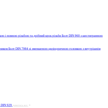
ою і повною різьбою та дрібний крок різьби
Болт DIN 960 з шестигранною
нником
Болт DIN 7984 зі зменшеною циліндричною головкою з внутрішнім
а DIN 929
дивитись все