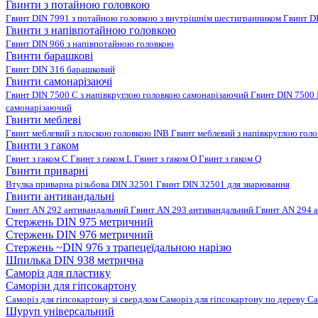
Гвинти з потайною головкою
Гвинт DIN 7991 з потайною головкою з внутрішнім шестигранником
Гвинт D
Гвинти з напівпотайною головкою
Гвинт DIN 966 з напівпотайною головкою
Гвинти барашкові
Гвинт DIN 316 барашковий
Гвинти самонарізаючі
Гвинт DIN 7500 C з напівкруглою головкою самонарізаючий
Гвинт DIN 7500
самонарізаючий
Гвинти меблеві
Гвинт меблевий з плоскою головкою INB
Гвинт меблевий з напівкруглою гол
Гвинти з гаком
Гвинт з гаком C
Гвинт з гаком L
Гвинт з гаком O
Гвинт з гаком Q
Гвинти приварні
Втулка приварна різьбова DIN 32501
Гвинт DIN 32501 для зварювання
Гвинти антивандальні
Гвинт AN 292 антивандальний
Гвинт AN 293 антивандальний
Гвинт AN 294 
Стержень DIN 975 метричний
Стержень DIN 976 метричний
Стержень ~DIN 976 з трапецеїдальною нарізю
Шпилька DIN 938 метрична
Саморіз для пластику
Саморізи для гіпсокартону
Саморіз для гіпсокартону зі свердлом
Саморіз для гіпсокартону по дереву
Са
Шуруп універсальний