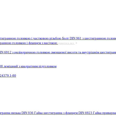
стигранною головкою і частковою різьбою
Болт DIN 961 з шестигранною головк
гранною головкою і фланцем з насічкою
дивитись все
IN 6912 з циліндричною головкою зменшеної висоти та внутрішнім шестигра
08 лемішний з квадратним підголовком
24379.1-80
игранна низька DIN 936
Гайка шестигранна з фланцем DIN 6923
Гайка приварн