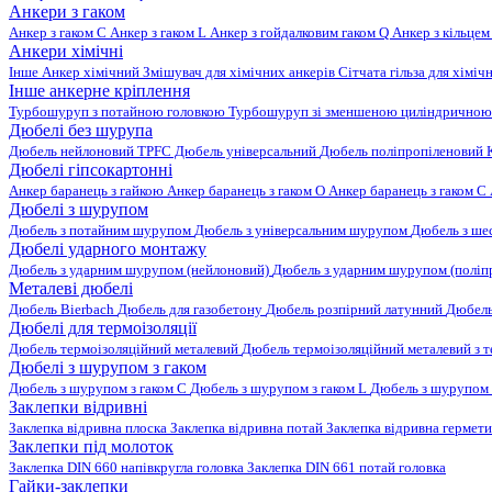
Анкери з гаком
Анкер з гаком C
Анкер з гаком L
Анкер з гойдалковим гаком Q
Анкер з кільцем
Анкери хімічні
Інше
Анкер хімічний
Змішувач для хімічних анкерів
Сітчата гільза для хіміч
Інше анкерне кріплення
Турбошуруп з потайною головкою
Турбошуруп зі зменшеною циліндричною
Дюбелі без шурупа
Дюбель нейлоновий
TPFC Дюбель універсальний
Дюбель поліпропіленовий
Дюбелі гіпсокартонні
Анкер баранець з гайкою
Анкер баранець з гаком O
Анкер баранець з гаком С
Дюбелі з шурупом
Дюбель з потайним шурупом
Дюбель з універсальним шурупом
Дюбель з ш
Дюбелі ударного монтажу
Дюбель з ударним шурупом (нейлоновий)
Дюбель з ударним шурупом (поліп
Металеві дюбелі
Дюбель Bierbach
Дюбель для газобетону
Дюбель розпірний латунний
Дюбель
Дюбелі для термоізоляції
Дюбель термоізоляційний металевий
Дюбель термоізоляційний металевий з
Дюбелі з шурупом з гаком
Дюбель з шурупом з гаком C
Дюбель з шурупом з гаком L
Дюбель з шурупом 
Заклепки відривні
Заклепка відривна плоска
Заклепка відривна потай
Заклепка відривна гермет
Заклепки під молоток
Заклепка DIN 660 напівкругла головка
Заклепка DIN 661 потай головка
Гайки-заклепки