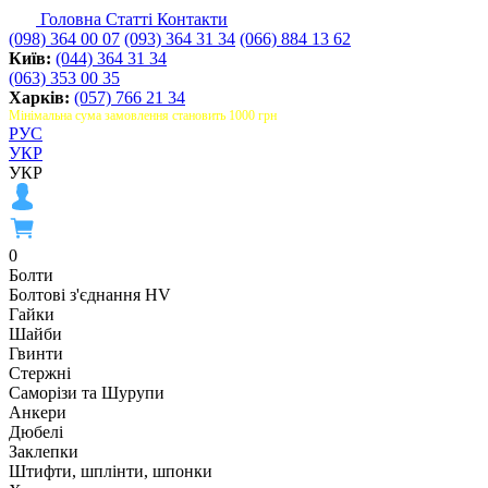
Головна
Статті
Контакти
(098) 364 00 07
(093) 364 31 34
(066) 884 13 62
Київ:
(044) 364 31 34
(063) 353 00 35
Харків:
(057) 766 21 34
Мінімальна сума замовлення становить 1000 грн
РУС
УКР
УКР
0
Болти
Болтові з'єднання HV
Гайки
Шайби
Гвинти
Стержні
Саморізи та Шурупи
Анкери
Дюбелі
Заклепки
Штифти, шплінти, шпонки