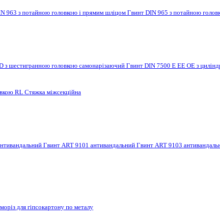
IN 963 з потайною головкою і прямим шліцом
Гвинт DIN 965 з потайною голов
 D з шестигранною головкою самонарізаючий
Гвинт DIN 7500 E EE OE з цилі
овкою RL
Стяжка міжсекційна
антивандальний
Гвинт ART 9101 антивандальний
Гвинт ART 9103 антивандал
моріз для гіпсокартону по металу