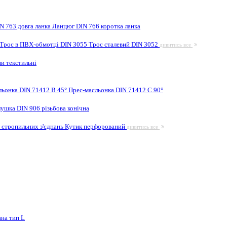
N 763 довга ланка
Ланцюг DIN 766 коротка ланка
Трос в ПВХ-обмотці DIN 3055
Трос сталевий DIN 3052
дивитись все
и текстильні
льонка DIN 71412 B 45°
Прес-масльонка DIN 71412 C 90°
лушка DIN 906 різьбова конічна
 стропильних з'єднань
Кутик перфорований
дивитись все
на тип L