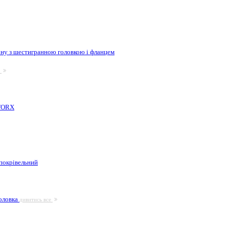
ну з шестигранною головкою і фланцем
е
 TORX
покрівельний
головка
дивитись все