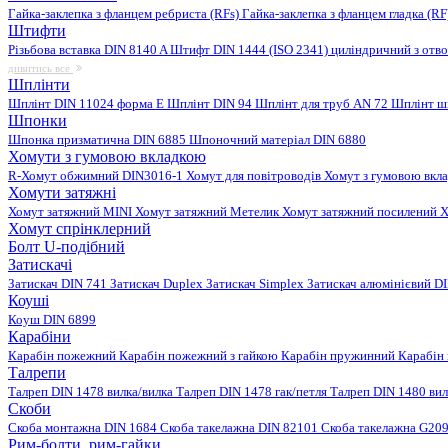
Гайка-заклепка з фланцем ребриста (RFs)
Гайка-заклепка з фланцем гладка (R
Штифти
Різьбова вставка DIN 8140 A
Штифт DIN 1444 (ISO 2341) циліндричний з отв
дивитись все
Шплінти
Шплінт DIN 11024 форма E
Шплінт DIN 94
Шплінт для труб AN 72
Шплінт ш
Шпонки
Шпонка призматична DIN 6885
Шпоночний матеріал DIN 6880
Хомути з гумовою вкладкою
R-Хомут обжимний DIN3016-1
Хомут для повітроводів
Хомут з гумовою вкл
Хомути затяжні
Хомут затяжний MINI
Хомут затяжний Метелик
Хомут затяжний посилений
Х
Хомут спрінклерний
Болт U-подібний
Затискачі
Затискач DIN 741
Затискач Duplex
Затискач Simplex
Затискач алюмінієвий D
Коуші
Коуш DIN 6899
Карабіни
Карабін пожежний
Карабін пожежний з гайкою
Карабін пружинний
Карабін
Талрепи
Талреп DIN 1478 вилка/вилка
Талреп DIN 1478 гак/петля
Талреп DIN 1480 ви
Скоби
Скоба монтажна DIN 1684
Скоба такелажна DIN 82101
Скоба такелажна G20
Рим-болти, рим-гайки