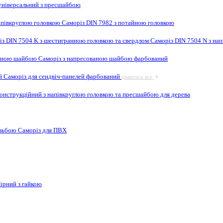
ніверсальний з пресшайбою
апівкруглою головкою
Саморіз DIN 7982 з потайною головкою
із DIN 7504 K з шестигранною головкою та свердлом
Саморіз DIN 7504 N з на
ваною шайбою
Саморіз з напресованою шайбою фарбований
ей
Саморіз для сендвіч-панелей фарбований
дивитись все
онструкційний з напівкруглою головкою та пресшайбою для дерева
ізьбою
Саморіз для ПВХ
ірний з гайкою