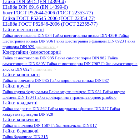
Гайка DIN 6915 (EN 14399-4)
Шайба DIN 6916 (EN 14399-6)
Болт ГОСТ Р52644-2006 (ГОСТ 22353-77)
Гайка ГОСТ Р52645-2006 (ГОСТ 22354-77)
Шайба ГОСТ Р52646-2006 (ГОСТ 22355-77)
Гайки шестигранні
Гайка шестигранна DIN 934
Гайка шестигранна низька DIN 439B
Гайка
шестигранна низька DIN 936
Гайка шестигранна з фланцем DIN 6923
Гайка
приварна DIN 929
дивитись все
Контргайки (самостопорні)
Гайка самостопорна DIN 985
Гайка самостопорна DIN 982
Гайка
самостопорна DIN 980V
Гайка самостопорна DIN 7967
Гайка самостопорна
висока DIN 6924
дивитись все
Гайки корончасті
Гайка корончаста DIN 935
Гайка корончаста низька DIN 937
Гайки круглі
Гайка кругла з'єднувальна
Гайка кругла шліцева DIN 981
Гайка кругла
шліцева DIN 1804
Гайка циліндрична з трапецієвидною різьбою
Гайки квадратні
Гайка квадратна DIN 562
Гайка квадратна з фаскою DIN 557
Гайка
квадратна приварна DIN 928
Гайки ковпачкові
Гайка ковпачкова DIN 1587
Гайка ковпачкова DIN 917
Гайки барашкові
Гайка барашкова DIN 315