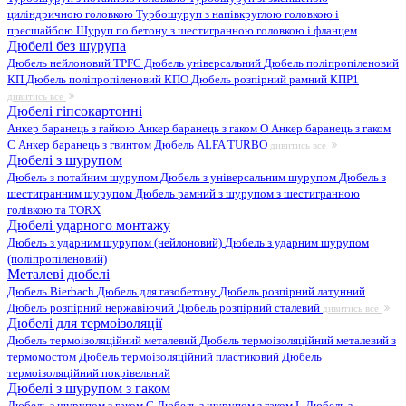
циліндричною головкою
Турбошуруп з напівкруглою головкою і
пресшайбою
Шуруп по бетону з шестигранною головкою і фланцем
Дюбелі без шурупа
Дюбель нейлоновий
TPFC Дюбель універсальний
Дюбель поліпропіленовий
КП
Дюбель поліпропіленовий КПО
Дюбель розпірний рамний КПР1
дивитись все
Дюбелі гіпсокартонні
Анкер баранець з гайкою
Анкер баранець з гаком O
Анкер баранець з гаком
С
Анкер баранець з гвинтом
Дюбель ALFA TURBO
дивитись все
Дюбелі з шурупом
Дюбель з потайним шурупом
Дюбель з універсальним шурупом
Дюбель з
шестигранним шурупом
Дюбель рамний з шурупом з шестигранною
голівкою та TORX
Дюбелі ударного монтажу
Дюбель з ударним шурупом (нейлоновий)
Дюбель з ударним шурупом
(поліпропіленовий)
Металеві дюбелі
Дюбель Bierbach
Дюбель для газобетону
Дюбель розпірний латунний
Дюбель розпірний нержавіючий
Дюбель розпірний сталевий
дивитись все
Дюбелі для термоізоляції
Дюбель термоізоляційний металевий
Дюбель термоізоляційний металевий з
термомостом
Дюбель термоізоляційний пластиковий
Дюбель
термоізоляційний покрівельний
Дюбелі з шурупом з гаком
Дюбель з шурупом з гаком C
Дюбель з шурупом з гаком L
Дюбель з