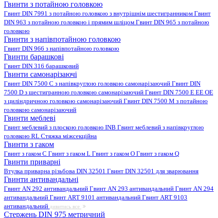
Гвинти з потайною головкою
Гвинт DIN 7991 з потайною головкою з внутрішнім шестигранником
Гвинт
DIN 963 з потайною головкою і прямим шліцом
Гвинт DIN 965 з потайною
головкою
Гвинти з напівпотайною головкою
Гвинт DIN 966 з напівпотайною головкою
Гвинти барашкові
Гвинт DIN 316 барашковий
Гвинти самонарізаючі
Гвинт DIN 7500 C з напівкруглою головкою самонарізаючий
Гвинт DIN
7500 D з шестигранною головкою самонарізаючий
Гвинт DIN 7500 E EE OE
з циліндричною головкою самонарізаючий
Гвинт DIN 7500 M з потайною
головкою самонарізаючий
Гвинти меблеві
Гвинт меблевий з плоскою головкою INB
Гвинт меблевий з напівкруглою
головкою RL
Стяжка міжсекційна
Гвинти з гаком
Гвинт з гаком C
Гвинт з гаком L
Гвинт з гаком O
Гвинт з гаком Q
Гвинти приварні
Втулка приварна різьбова DIN 32501
Гвинт DIN 32501 для зварювання
Гвинти антивандальні
Гвинт AN 292 антивандальний
Гвинт AN 293 антивандальний
Гвинт AN 294
антивандальний
Гвинт ART 9101 антивандальний
Гвинт ART 9103
антивандальний
дивитись все
Стержень DIN 975 метричний