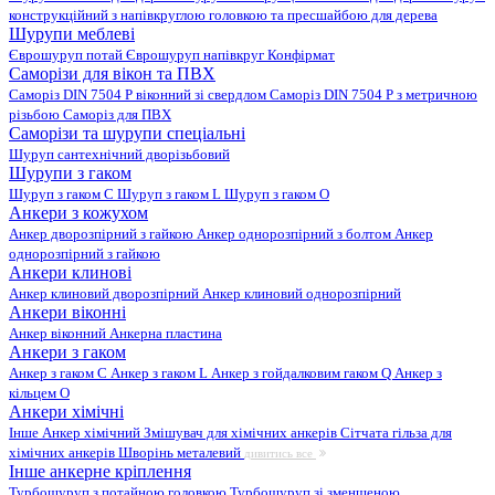
конструкційний з напівкруглою головкою та пресшайбою для дерева
Шурупи меблеві
Єврошуруп потай
Єврошуруп напівкруг
Конфірмат
Саморізи для вікон та ПВХ
Саморіз DIN 7504 P віконний зі свердлом
Саморіз DIN 7504 P з метричною
різьбою
Саморіз для ПВХ
Саморізи та шурупи спеціальні
Шуруп сантехнічний дворізьбовий
Шурупи з гаком
Шуруп з гаком C
Шуруп з гаком L
Шуруп з гаком O
Анкери з кожухом
Анкер дворозпірний з гайкою
Анкер однорозпірний з болтом
Анкер
однорозпірний з гайкою
Анкери клинові
Анкер клиновий дворозпірний
Анкер клиновий однорозпірний
Анкери віконні
Анкер віконний
Анкерна пластина
Анкери з гаком
Анкер з гаком C
Анкер з гаком L
Анкер з гойдалковим гаком Q
Анкер з
кільцем O
Анкери хімічні
Інше
Анкер хімічний
Змішувач для хімічних анкерів
Сітчата гільза для
хімічних анкерів
Шворінь металевий
дивитись все
Інше анкерне кріплення
Турбошуруп з потайною головкою
Турбошуруп зі зменшеною