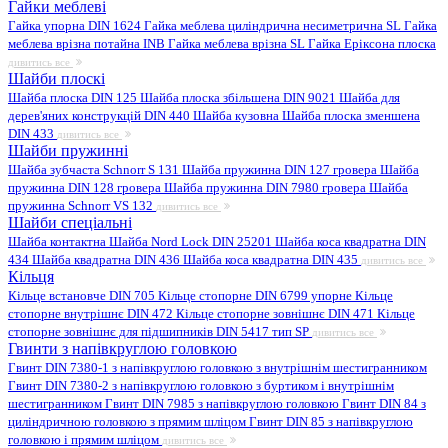
Гайки меблеві
Гайка упорна DIN 1624
Гайка меблева циліндрична несиметрична SL
Гайка
меблева врізна потайна INB
Гайка меблева врізна SL
Гайка Еріксона плоска
дивитись все
Шайби плоскі
Шайба плоска DIN 125
Шайба плоска збільшена DIN 9021
Шайба для
дерев'яних конструкцій DIN 440
Шайба кузовна
Шайба плоска зменшена
DIN 433
дивитись все
Шайби пружинні
Шайба зубчаста Schnorr S 131
Шайба пружинна DIN 127 гровера
Шайба
пружинна DIN 128 гровера
Шайба пружинна DIN 7980 гровера
Шайба
пружинна Schnorr VS 132
дивитись все
Шайби спеціальні
Шайба контактна
Шайба Nord Lock DIN 25201
Шайба коса квадратна DIN
434
Шайба квадратна DIN 436
Шайба коса квадратна DIN 435
дивитись все
Кільця
Кільце встановче DIN 705
Кільце стопорне DIN 6799 упорне
Кільце
стопорне внутрішнє DIN 472
Кільце стопорне зовнішнє DIN 471
Кільце
стопорне зовнішнє для підшипників DIN 5417 тип SP
дивитись все
Гвинти з напівкруглою головкою
Гвинт DIN 7380-1 з напівкруглою головкою з внутрішнім шестигранником
Гвинт DIN 7380-2 з напівкруглою головкою з буртиком і внутрішнім
шестигранником
Гвинт DIN 7985 з напівкруглою головкою
Гвинт DIN 84 з
циліндричною головкою з прямим шліцом
Гвинт DIN 85 з напівкруглою
головкою і прямим шліцом
дивитись все