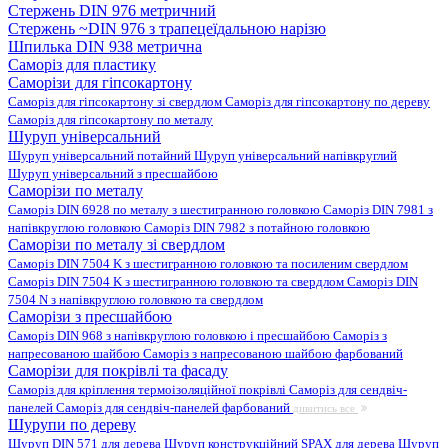
Стержень DIN 976 метричний
Стержень ~DIN 976 з трапецеїдальною нарізю
Шпилька DIN 938 метрична
Саморіз для пластику
Саморізи для гіпсокартону
Саморіз для гіпсокартону зі свердлом
Саморіз для гіпсокартону по дереву
Саморіз для гіпсокартону по металу
Шуруп універсальний
Шуруп універсальний потайний
Шуруп універсальний напівкруглий
Шуруп універсальний з пресшайбою
Саморізи по металу
Саморіз DIN 6928 по металу з шестигранною головкою
Саморіз DIN 7981 з
напівкруглою головкою
Саморіз DIN 7982 з потайною головкою
Саморізи по металу зі свердлом
Саморіз DIN 7504 K з шестигранною головкою та посиленим свердлом
Саморіз DIN 7504 K з шестигранною головкою та свердлом
Саморіз DIN
7504 N з напівкруглою головкою та свердлом
Саморізи з пресшайбою
Саморіз DIN 968 з напівкруглою головкою і пресшайбою
Саморіз з
напресованою шайбою
Саморіз з напресованою шайбою фарбований
Саморізи для покрівлі та фасаду
Саморіз для кріплення термоізоляційної покрівлі
Саморіз для сендвіч-
панелей
Саморіз для сендвіч-панелей фарбований
дивитись все
Шурупи по дереву
Шуруп DIN 571 для дерева
Шуруп конструкційний SPAX для дерева
Шуруп