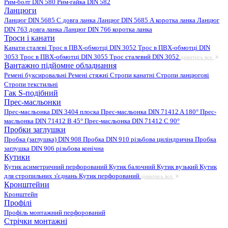
Рим-болт DIN 580
Рим-гайка DIN 582
Ланцюги
Ланцюг DIN 5685 C довга ланка
Ланцюг DIN 5685 А коротка ланка
Ланцюг
DIN 763 довга ланка
Ланцюг DIN 766 коротка ланка
Троси і канати
Канати сталеві
Трос в ПВХ-обмотці DIN 3052
Трос в ПВХ-обмотці DIN
3053
Трос в ПВХ-обмотці DIN 3055
Трос сталевий DIN 3052
дивитись все
Вантажно підйомне обладнання
Ремені буксировальні
Ремені стяжні
Стропи канатні
Стропи ланцюгові
Стропи текстильні
Гак S-подібний
Прес-масльонки
Прес-масльонка DIN 3404 плоска
Прес-масльонка DIN 71412 A 180°
Прес-
масльонка DIN 71412 B 45°
Прес-масльонка DIN 71412 C 90°
Пробки заглушки
Пробка (заглушка) DIN 908
Пробка DIN 910 різьбова циліндрична
Пробка
заглушка DIN 906 різьбова конічна
Кутики
Кутик асиметричний перфорований
Кутик балочний
Кутик вузький
Кутик
для стропильних з'єднань
Кутик перфорований
дивитись все
Кронштейни
Кронштейн
Профілі
Профіль монтажний перфорований
Стрічки монтажні