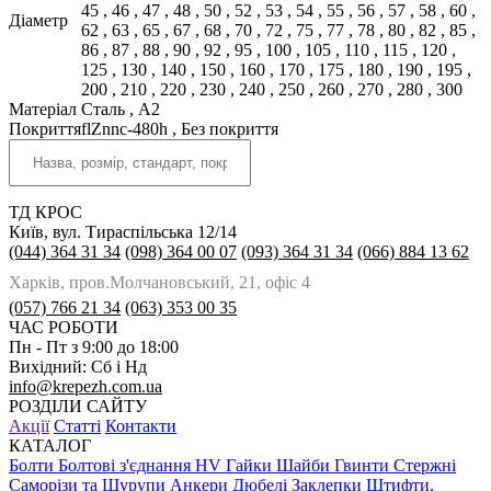
45
,
46
,
47
,
48
,
50
,
52
,
53
,
54
,
55
,
56
,
57
,
58
,
60
,
Діаметр
62
,
63
,
65
,
67
,
68
,
70
,
72
,
75
,
77
,
78
,
80
,
82
,
85
,
86
,
87
,
88
,
90
,
92
,
95
,
100
,
105
,
110
,
115
,
120
,
125
,
130
,
140
,
150
,
160
,
170
,
175
,
180
,
190
,
195
,
200
,
210
,
220
,
230
,
240
,
250
,
260
,
270
,
280
,
300
Матеріал
Сталь
,
A2
Покриття
flZnnc-480h
,
Без покриття
ТД КРОС
Київ, вул. Тираспільська 12/14
(044) 364 31 34
(098) 364 00 07
(093) 364 31 34
(066) 884 13 62
Харків, пров.Молчановський, 21, офіс 4
(057) 766 21 34
(063) 353 00 35
ЧАС РОБОТИ
Пн - Пт з 9:00 до 18:00
Вихідний: Сб і Нд
info@krepezh.com.ua
РОЗДІЛИ САЙТУ
Акції
Статті
Контакти
КАТАЛОГ
Болти
Болтові з'єднання HV
Гайки
Шайби
Гвинти
Стержні
Саморізи та Шурупи
Анкери
Дюбелі
Заклепки
Штифти,