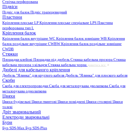
Стрічка перфорована
Підвіси
Підвіс для балок
Підвіс трапецевидний
Пластини
Кріплення плоське LP
Кріплення плоське спеціальне LPS
Пластина
перфорована тип L
Кріплення балок
Кріплення балок внутрішне WC
Кріплення балок зовнішне WB
Кріплення
балок роздільне внутрішне CWBW
Кріплення балок роздільне зовнішне
CWDB
Стяжки
Площадки клейові
Площадки під дюбель
Стяжка кабельна прозора
Стяжка
кабельна прозора з кільцем
Стяжка кабельна чорна
дивитись все
Дюбелі для кабельного кріплення
Дюбель "Ялинка" для круглого кабеля
Дюбель "Ялинка" для плоского кабеля
Скоби
Скоба для електропроводки
Скоба для металорукава дволапкова
Скоба для
металорукава однолапкова
Цвяхи
Цвяхи будівельні
Цвяхи гвинтові
Цвяхи поміднені
Цвяхи столярні
Цвяхи
толеві
Дріт зварювальний
Електроди зварювальні
Бури
Бур SDS-Max
Бур SDS-Plus