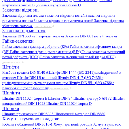
шурупом з гаком O
Дюбель з шурупом з гаком Q
Заклепки відривні
Заклепка відривна плоска
Заклепка відривна потай
Заклепка відривна
герметична плоска
Заклепка відривна герметична потай
Заклепка відривна
збільшена головка
дивитись все
Заклепки під молоток
Заклепка DIN 660 напівкругла головка
Заклепка DIN 661 потай головка
Гайки-заклепки
Гайка-заклепка з фланцем ребриста (RFs)
Гайка-заклепка з фланцем гладка
(RF)
Гайка-заклепка з фланцем герметична (RFc)
Гайка-заклепка зменшений
потай ребриста (RTCs)
Гайка-заклепка зменшений потай гладка (RTC)
дивитись все
Штифти
Різьбова вставка DIN 8140 A
Штифт DIN 1444 (ISO 2341) циліндричний з
отвором
Штифт DIN 1B конічний
Штифт DIN 417 (ISO 7435) з
циліндричним кінцем та прямим шліцем
Штифт DIN 551 (ISO 4766) з
плоским кінцем прямий шліц
дивитись все
Шплінти
Шплінт DIN 11024 форма E
Шплінт DIN 94
Шплінт для труб AN 72
Шплінт
швидкознімний DIN 11023
Шплінт DIN 11024 форма D
Шпонки
Шпонка призматична DIN 6885
Шпоночний матеріал DIN 6880
Хомути з гумовою вкладкою
R-Хомут обжимний DIN3016-1
Хомут для повітроводів
Хомут з гумовою