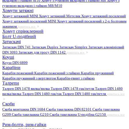
вкладкою і гайкою M10
Хомут з гумовою вкладкою і гайкою M8
Хомут з
гумовою вкладкою і гайкою М8/M10
Хомути затяжні
Хомут затяжний MINI
Хомут затяжний Метелик
Хомут затяжний посилений
Хомут затяжний посилений MINI
Хомут затяжний посилений з 2-х болтовим
зажимом
дивитись все
Хомут спрінклерний
Болт U-подібний
Затискачі
Затискач DIN 741
Затискач Duplex
Затискач Simplex
Затискач алюмінієвий
DIN 3093
Затискач для тросу DIN 1142
дивитись все
Коуші
Коуш DIN 6899
Карабіни
Карабін пожежний
Карабін пожежний з гайкою
Карабін пружинний
Карабін пружинний з вертлюгом
Карабін-гвинт з гайкою
Талрепи
Талреп DIN 1478 вилка/вилка
Талреп DIN 1478 гак/петля
Талреп DIN 1480
вилка/вилка
Талреп DIN 1480 гак/гак
Талреп DIN 1480 гак/петля
дивитись все
Скоби
Скоба монтажна DIN 1684
Скоба такелажна DIN 82101
Скоба такелажна
G209
Скоба такелажна G210
Скоба такелажна U-подібна G2150
дивитись все
Рим-болти, рим-гайки