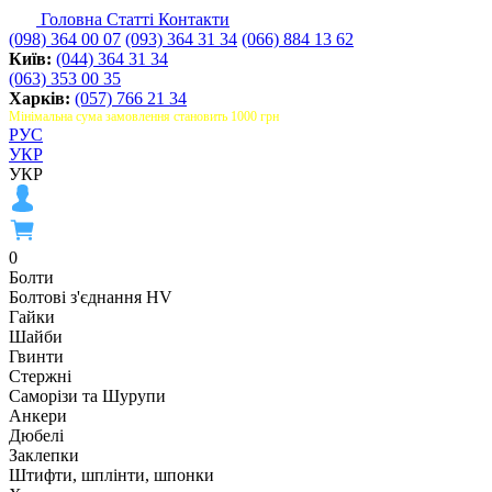
Головна
Статті
Контакти
(098) 364 00 07
(093) 364 31 34
(066) 884 13 62
Київ:
(044) 364 31 34
(063) 353 00 35
Харків:
(057) 766 21 34
Мінімальна сума замовлення становить 1000 грн
РУС
УКР
УКР
0
Болти
Болтові з'єднання HV
Гайки
Шайби
Гвинти
Стержні
Саморізи та Шурупи
Анкери
Дюбелі
Заклепки
Штифти, шплінти, шпонки