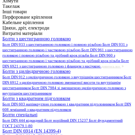
Хомути
Такелаж
Інші товари
Перфороване кріплення
Кабельне кріплення
Цвяхи, дріт, електроди
Витратні матеріали
Болти з шестигранною головкою
Болт DIN 933 з шестигранною головкою і повною різьбою
Болт DIN 931 з
шестигранною головкою і частковою різьбою
Болт DIN 961 з шестигранною
головкою і повною різьбою та дрібний крок різьби
Болт DIN 960 з
шестигранною головкою і частковою різьбою та дрібний крок різьби
Болт
DIN 6921 з шестигранною головкою і фланцем з насічкою
дивитись все
Болти з циліндричною головкою
Болт DIN 912 з циліндричною головкою з внутрішнім шестигранником
Болт
DIN 6912 з циліндричною головкою зменшеної висоти та внутрішнім
шестигранником
Болт DIN 7984 зі зменшеною циліндричною головкою з
внутрішнім шестигранником
Болти з квадратним підголовком
Болт DIN 603 напівкруглою головкою і квадратним підголовником
Болт DIN
608 лемішний з квадратним підголовком
Болти спеціальні
Болт DIN 444 відкидний
Болт норійний DIN 15237
Болт фундаментний
ГОСТ 24379.1-80
Болт DIN 6914 (EN 14399-4)