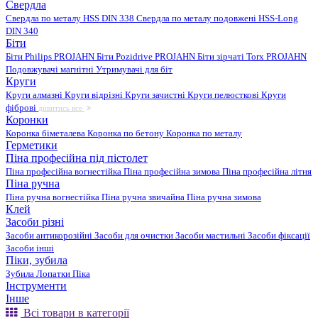
Свердла
Свердла по металу HSS DIN 338
Свердла по металу подовжені HSS-Long
DIN 340
Біти
Біти Philips PROJAHN
Біти Pozidrive PROJAHN
Біти зірчаті Torx PROJAHN
Подовжувачі магнітні
Утримувачі для біт
Круги
Круги алмазні
Круги відрізні
Круги зачистні
Круги пелюсткові
Круги
фіброві
дивитись все
Коронки
Коронка біметалева
Коронка по бетону
Коронка по металу
Герметики
Піна професійна під пістолет
Піна професійна вогнестійка
Піна професійна зимова
Піна професійна літня
Піна ручна
Піна ручна вогнестійка
Піна ручна звичайна
Піна ручна зимова
Клей
Засоби різні
Засоби антикорозійні
Засоби для очистки
Засоби мастильні
Засоби фіксації
Засоби інші
Піки, зубила
Зубила
Лопатки
Піка
Інструменти
Інше
Всі товари в категорії