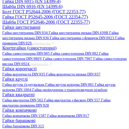
Гайка DIN 6915 (EN 14399-4)
Шайба DIN 6916 (EN 14399-6)
Болт ГОСТ Р52644-2006 (ГОСТ 22353-77)
Гайка ГОСТ Р52645-2006 (ГОСТ 22354-77)
Шайба ГОСТ Р52646-2006 (ГОСТ 22355-77)
Гайки шестигранні
Гайка шестигранна DIN 934
Гайка шестигранна низька DIN 439B
Гайка
шестигранна низька DIN 936
Гайка шестигранна з фланцем DIN 6923
Гайка
приварна DIN 929
дивитись все
Контргайки (самостопорні)
Гайка самостопорна DIN 985
Гайка самостопорна DIN 982
Гайка
самостопорна DIN 980V
Гайка самостопорна DIN 7967
Гайка самостопорна
висока DIN 6924
дивитись все
Гайки корончасті
Гайка корончаста DIN 935
Гайка корончаста низька DIN 937
Гайки круглі
Гайка кругла з'єднувальна
Гайка кругла шліцева DIN 981
Гайка кругла
шліцева DIN 1804
Гайка циліндрична з трапецієвидною різьбою
Гайки квадратні
Гайка квадратна DIN 562
Гайка квадратна з фаскою DIN 557
Гайка
квадратна приварна DIN 928
Гайки ковпачкові
Гайка ковпачкова DIN 1587
Гайка ковпачкова DIN 917
Гайки барашкові
Гайка барашкова DIN 315