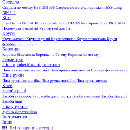
Свердла
Свердла по металу HSS DIN 338
Свердла по металу подовжені HSS-Long
DIN 340
Біти
Біти Philips PROJAHN
Біти Pozidrive PROJAHN
Біти зірчаті Torx PROJAHN
Подовжувачі магнітні
Утримувачі для біт
Круги
Круги алмазні
Круги відрізні
Круги зачистні
Круги пелюсткові
Круги
фіброві
дивитись все
Коронки
Коронка біметалева
Коронка по бетону
Коронка по металу
Герметики
Піна професійна під пістолет
Піна професійна вогнестійка
Піна професійна зимова
Піна професійна літня
Піна ручна
Піна ручна вогнестійка
Піна ручна звичайна
Піна ручна зимова
Клей
Засоби різні
Засоби антикорозійні
Засоби для очистки
Засоби мастильні
Засоби фіксації
Засоби інші
Піки, зубила
Зубила
Лопатки
Піка
Інструменти
Інше
Всі товари в категорії