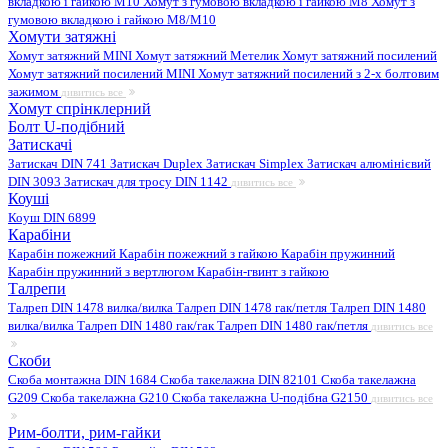
вкладкою і гайкою M10
Хомут з гумовою вкладкою і гайкою M8
Хомут з
гумовою вкладкою і гайкою М8/M10
Хомути затяжні
Хомут затяжний MINI
Хомут затяжний Метелик
Хомут затяжний посилений
Хомут затяжний посилений MINI
Хомут затяжний посилений з 2-х болтовим
зажимом
дивитись все
Хомут спрінклерний
Болт U-подібний
Затискачі
Затискач DIN 741
Затискач Duplex
Затискач Simplex
Затискач алюмінієвий
DIN 3093
Затискач для тросу DIN 1142
дивитись все
Коуші
Коуш DIN 6899
Карабіни
Карабін пожежний
Карабін пожежний з гайкою
Карабін пружинний
Карабін пружинний з вертлюгом
Карабін-гвинт з гайкою
Талрепи
Талреп DIN 1478 вилка/вилка
Талреп DIN 1478 гак/петля
Талреп DIN 1480
вилка/вилка
Талреп DIN 1480 гак/гак
Талреп DIN 1480 гак/петля
дивитись все
Скоби
Скоба монтажна DIN 1684
Скоба такелажна DIN 82101
Скоба такелажна
G209
Скоба такелажна G210
Скоба такелажна U-подібна G2150
дивитись все
Рим-болти, рим-гайки