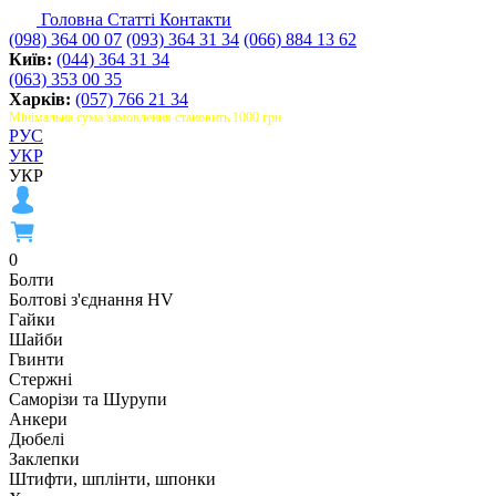
Головна
Статті
Контакти
(098) 364 00 07
(093) 364 31 34
(066) 884 13 62
Київ:
(044) 364 31 34
(063) 353 00 35
Харків:
(057) 766 21 34
Мінімальна сума замовлення становить 1000 грн
РУС
УКР
УКР
0
Болти
Болтові з'єднання HV
Гайки
Шайби
Гвинти
Стержні
Саморізи та Шурупи
Анкери
Дюбелі
Заклепки
Штифти, шплінти, шпонки