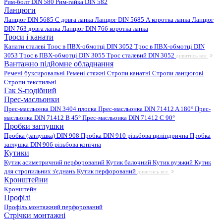
Рим-болт DIN 580
Рим-гайка DIN 582
Ланцюги
Ланцюг DIN 5685 C довга ланка
Ланцюг DIN 5685 А коротка ланка
Ланцюг
DIN 763 довга ланка
Ланцюг DIN 766 коротка ланка
Троси і канати
Канати сталеві
Трос в ПВХ-обмотці DIN 3052
Трос в ПВХ-обмотці DIN
3053
Трос в ПВХ-обмотці DIN 3055
Трос сталевий DIN 3052
дивитись все
Вантажно підйомне обладнання
Ремені буксировальні
Ремені стяжні
Стропи канатні
Стропи ланцюгові
Стропи текстильні
Гак S-подібний
Прес-масльонки
Прес-масльонка DIN 3404 плоска
Прес-масльонка DIN 71412 A 180°
Прес-
масльонка DIN 71412 B 45°
Прес-масльонка DIN 71412 C 90°
Пробки заглушки
Пробка (заглушка) DIN 908
Пробка DIN 910 різьбова циліндрична
Пробка
заглушка DIN 906 різьбова конічна
Кутики
Кутик асиметричний перфорований
Кутик балочний
Кутик вузький
Кутик
для стропильних з'єднань
Кутик перфорований
дивитись все
Кронштейни
Кронштейн
Профілі
Профіль монтажний перфорований
Стрічки монтажні