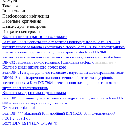
Хомути
Такелаж
Інші товари
Перфороване кріплення
Кабельне кріплення
Цвяхи, дріт, електроди
Витратні матеріали
Болти з шестигранною головкою
Болт DIN 933 з шестигранною головкою і повною різьбою
Болт DIN 931 з
шестигранною головкою і частковою різьбою
Болт DIN 961 з шестигранною
головкою і повною різьбою та дрібний крок різьби
Болт DIN 960 з
шестигранною головкою і частковою різьбою та дрібний крок різьби
Болт
DIN 6921 з шестигранною головкою і фланцем з насічкою
дивитись все
Болти з циліндричною головкою
Болт DIN 912 з циліндричною головкою з внутрішнім шестигранником
Болт
DIN 6912 з циліндричною головкою зменшеної висоти та внутрішнім
шестигранником
Болт DIN 7984 зі зменшеною циліндричною головкою з
внутрішнім шестигранником
Болти з квадратним підголовком
Болт DIN 603 напівкруглою головкою і квадратним підголовником
Болт DIN
608 лемішний з квадратним підголовком
Болти спеціальні
Болт DIN 444 відкидний
Болт норійний DIN 15237
Болт фундаментний
ГОСТ 24379.1-80
Болт DIN 6914 (EN 14399-4)