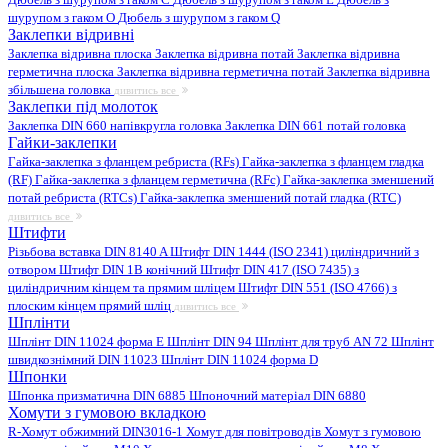
шурупом з гаком O
Дюбель з шурупом з гаком Q
Заклепки відривні
Заклепка відривна плоска
Заклепка відривна потай
Заклепка відривна
герметична плоска
Заклепка відривна герметична потай
Заклепка відривна
збільшена головка
дивитись все
Заклепки під молоток
Заклепка DIN 660 напівкругла головка
Заклепка DIN 661 потай головка
Гайки-заклепки
Гайка-заклепка з фланцем ребриста (RFs)
Гайка-заклепка з фланцем гладка
(RF)
Гайка-заклепка з фланцем герметична (RFc)
Гайка-заклепка зменшений
потай ребриста (RTCs)
Гайка-заклепка зменшений потай гладка (RTC)
дивитись все
Штифти
Різьбова вставка DIN 8140 A
Штифт DIN 1444 (ISO 2341) циліндричний з
отвором
Штифт DIN 1B конічний
Штифт DIN 417 (ISO 7435) з
циліндричним кінцем та прямим шліцем
Штифт DIN 551 (ISO 4766) з
плоским кінцем прямий шліц
дивитись все
Шплінти
Шплінт DIN 11024 форма E
Шплінт DIN 94
Шплінт для труб AN 72
Шплінт
швидкознімний DIN 11023
Шплінт DIN 11024 форма D
Шпонки
Шпонка призматична DIN 6885
Шпоночний матеріал DIN 6880
Хомути з гумовою вкладкою
R-Хомут обжимний DIN3016-1
Хомут для повітроводів
Хомут з гумовою