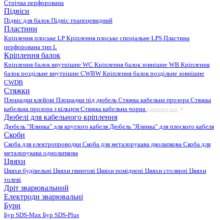
Стрічка перфорована
Підвіси
Підвіс для балок
Підвіс трапецевидний
Пластини
Кріплення плоське LP
Кріплення плоське спеціальне LPS
Пластина
перфорована тип L
Кріплення балок
Кріплення балок внутрішне WC
Кріплення балок зовнішне WB
Кріплення
балок роздільне внутрішне CWBW
Кріплення балок роздільне зовнішне
CWDB
Стяжки
Площадки клейові
Площадки під дюбель
Стяжка кабельна прозора
Стяжка
кабельна прозора з кільцем
Стяжка кабельна чорна
дивитись все
Дюбелі для кабельного кріплення
Дюбель "Ялинка" для круглого кабеля
Дюбель "Ялинка" для плоского кабеля
Скоби
Скоба для електропроводки
Скоба для металорукава дволапкова
Скоба для
металорукава однолапкова
Цвяхи
Цвяхи будівельні
Цвяхи гвинтові
Цвяхи поміднені
Цвяхи столярні
Цвяхи
толеві
Дріт зварювальний
Електроди зварювальні
Бури
Бур SDS-Max
Бур SDS-Plus