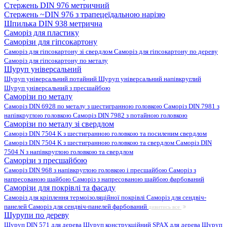
Стержень DIN 976 метричний
Стержень ~DIN 976 з трапецеїдальною нарізю
Шпилька DIN 938 метрична
Саморіз для пластику
Саморізи для гіпсокартону
Саморіз для гіпсокартону зі свердлом
Саморіз для гіпсокартону по дереву
Саморіз для гіпсокартону по металу
Шуруп універсальний
Шуруп універсальний потайний
Шуруп універсальний напівкруглий
Шуруп універсальний з пресшайбою
Саморізи по металу
Саморіз DIN 6928 по металу з шестигранною головкою
Саморіз DIN 7981 з
напівкруглою головкою
Саморіз DIN 7982 з потайною головкою
Саморізи по металу зі свердлом
Саморіз DIN 7504 K з шестигранною головкою та посиленим свердлом
Саморіз DIN 7504 K з шестигранною головкою та свердлом
Саморіз DIN
7504 N з напівкруглою головкою та свердлом
Саморізи з пресшайбою
Саморіз DIN 968 з напівкруглою головкою і пресшайбою
Саморіз з
напресованою шайбою
Саморіз з напресованою шайбою фарбований
Саморізи для покрівлі та фасаду
Саморіз для кріплення термоізоляційної покрівлі
Саморіз для сендвіч-
панелей
Саморіз для сендвіч-панелей фарбований
дивитись все
Шурупи по дереву
Шуруп DIN 571 для дерева
Шуруп конструкційний SPAX для дерева
Шуруп