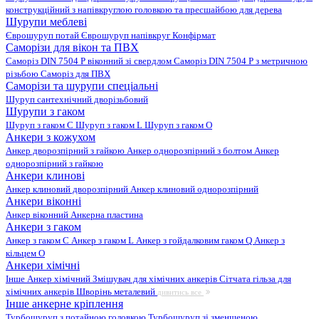
конструкційний з напівкруглою головкою та пресшайбою для дерева
Шурупи меблеві
Єврошуруп потай
Єврошуруп напівкруг
Конфірмат
Саморізи для вікон та ПВХ
Саморіз DIN 7504 P віконний зі свердлом
Саморіз DIN 7504 P з метричною
різьбою
Саморіз для ПВХ
Саморізи та шурупи спеціальні
Шуруп сантехнічний дворізьбовий
Шурупи з гаком
Шуруп з гаком C
Шуруп з гаком L
Шуруп з гаком O
Анкери з кожухом
Анкер дворозпірний з гайкою
Анкер однорозпірний з болтом
Анкер
однорозпірний з гайкою
Анкери клинові
Анкер клиновий дворозпірний
Анкер клиновий однорозпірний
Анкери віконні
Анкер віконний
Анкерна пластина
Анкери з гаком
Анкер з гаком C
Анкер з гаком L
Анкер з гойдалковим гаком Q
Анкер з
кільцем O
Анкери хімічні
Інше
Анкер хімічний
Змішувач для хімічних анкерів
Сітчата гільза для
хімічних анкерів
Шворінь металевий
дивитись все
Інше анкерне кріплення
Турбошуруп з потайною головкою
Турбошуруп зі зменшеною