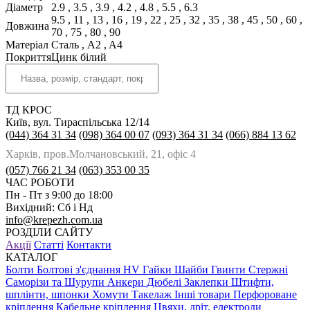
Діаметр
2.9
,
3.5
,
3.9
,
4.2
,
4.8
,
5.5
,
6.3
9.5
,
11
,
13
,
16
,
19
,
22
,
25
,
32
,
35
,
38
,
45
,
50
,
60
,
Довжина
70
,
75
,
80
,
90
Матеріал
Сталь
,
A2
,
A4
Покриття
Цинк білий
ТД КРОС
Київ, вул. Тираспільська 12/14
(044) 364 31 34
(098) 364 00 07
(093) 364 31 34
(066) 884 13 62
Харків, пров.Молчановський, 21, офіс 4
(057) 766 21 34
(063) 353 00 35
ЧАС РОБОТИ
Пн - Пт з 9:00 до 18:00
Вихідний: Сб і Нд
info@krepezh.com.ua
РОЗДІЛИ САЙТУ
Акції
Статті
Контакти
КАТАЛОГ
Болти
Болтові з'єднання HV
Гайки
Шайби
Гвинти
Стержні
Саморізи та Шурупи
Анкери
Дюбелі
Заклепки
Штифти,
шплінти, шпонки
Хомути
Такелаж
Інші товари
Перфороване
кріплення
Кабельне кріплення
Цвяхи, дріт, електроди