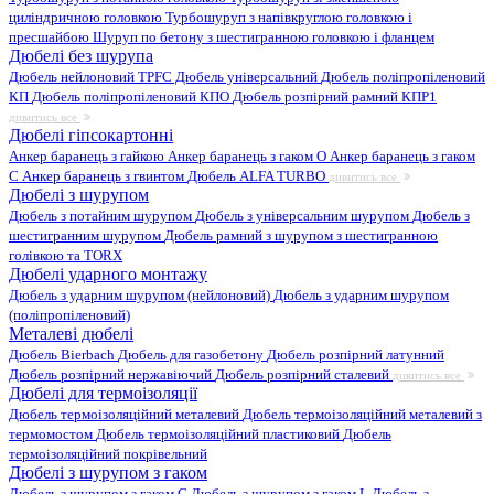
циліндричною головкою
Турбошуруп з напівкруглою головкою і
пресшайбою
Шуруп по бетону з шестигранною головкою і фланцем
Дюбелі без шурупа
Дюбель нейлоновий
TPFC Дюбель універсальний
Дюбель поліпропіленовий
КП
Дюбель поліпропіленовий КПО
Дюбель розпірний рамний КПР1
дивитись все
Дюбелі гіпсокартонні
Анкер баранець з гайкою
Анкер баранець з гаком O
Анкер баранець з гаком
С
Анкер баранець з гвинтом
Дюбель ALFA TURBO
дивитись все
Дюбелі з шурупом
Дюбель з потайним шурупом
Дюбель з універсальним шурупом
Дюбель з
шестигранним шурупом
Дюбель рамний з шурупом з шестигранною
голівкою та TORX
Дюбелі ударного монтажу
Дюбель з ударним шурупом (нейлоновий)
Дюбель з ударним шурупом
(поліпропіленовий)
Металеві дюбелі
Дюбель Bierbach
Дюбель для газобетону
Дюбель розпірний латунний
Дюбель розпірний нержавіючий
Дюбель розпірний сталевий
дивитись все
Дюбелі для термоізоляції
Дюбель термоізоляційний металевий
Дюбель термоізоляційний металевий з
термомостом
Дюбель термоізоляційний пластиковий
Дюбель
термоізоляційний покрівельний
Дюбелі з шурупом з гаком
Дюбель з шурупом з гаком C
Дюбель з шурупом з гаком L
Дюбель з