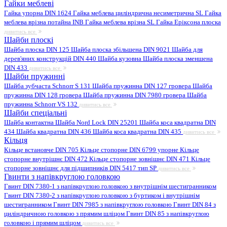
Гайки меблеві
Гайка упорна DIN 1624
Гайка меблева циліндрична несиметрична SL
Гайка
меблева врізна потайна INB
Гайка меблева врізна SL
Гайка Еріксона плоска
дивитись все
Шайби плоскі
Шайба плоска DIN 125
Шайба плоска збільшена DIN 9021
Шайба для
дерев'яних конструкцій DIN 440
Шайба кузовна
Шайба плоска зменшена
DIN 433
дивитись все
Шайби пружинні
Шайба зубчаста Schnorr S 131
Шайба пружинна DIN 127 гровера
Шайба
пружинна DIN 128 гровера
Шайба пружинна DIN 7980 гровера
Шайба
пружинна Schnorr VS 132
дивитись все
Шайби спеціальні
Шайба контактна
Шайба Nord Lock DIN 25201
Шайба коса квадратна DIN
434
Шайба квадратна DIN 436
Шайба коса квадратна DIN 435
дивитись все
Кільця
Кільце встановче DIN 705
Кільце стопорне DIN 6799 упорне
Кільце
стопорне внутрішнє DIN 472
Кільце стопорне зовнішнє DIN 471
Кільце
стопорне зовнішнє для підшипників DIN 5417 тип SP
дивитись все
Гвинти з напівкруглою головкою
Гвинт DIN 7380-1 з напівкруглою головкою з внутрішнім шестигранником
Гвинт DIN 7380-2 з напівкруглою головкою з буртиком і внутрішнім
шестигранником
Гвинт DIN 7985 з напівкруглою головкою
Гвинт DIN 84 з
циліндричною головкою з прямим шліцом
Гвинт DIN 85 з напівкруглою
головкою і прямим шліцом
дивитись все