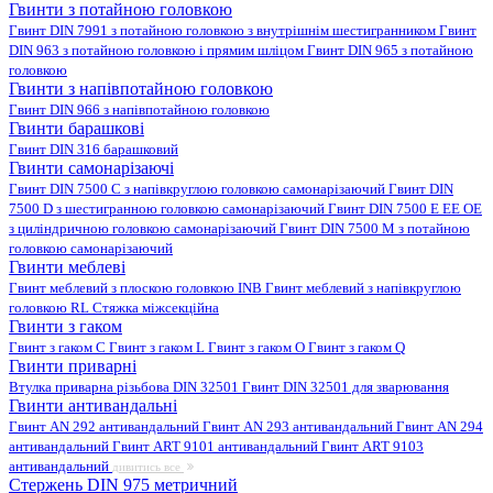
Гвинти з потайною головкою
Гвинт DIN 7991 з потайною головкою з внутрішнім шестигранником
Гвинт
DIN 963 з потайною головкою і прямим шліцом
Гвинт DIN 965 з потайною
головкою
Гвинти з напівпотайною головкою
Гвинт DIN 966 з напівпотайною головкою
Гвинти барашкові
Гвинт DIN 316 барашковий
Гвинти самонарізаючі
Гвинт DIN 7500 C з напівкруглою головкою самонарізаючий
Гвинт DIN
7500 D з шестигранною головкою самонарізаючий
Гвинт DIN 7500 E EE OE
з циліндричною головкою самонарізаючий
Гвинт DIN 7500 M з потайною
головкою самонарізаючий
Гвинти меблеві
Гвинт меблевий з плоскою головкою INB
Гвинт меблевий з напівкруглою
головкою RL
Стяжка міжсекційна
Гвинти з гаком
Гвинт з гаком C
Гвинт з гаком L
Гвинт з гаком O
Гвинт з гаком Q
Гвинти приварні
Втулка приварна різьбова DIN 32501
Гвинт DIN 32501 для зварювання
Гвинти антивандальні
Гвинт AN 292 антивандальний
Гвинт AN 293 антивандальний
Гвинт AN 294
антивандальний
Гвинт ART 9101 антивандальний
Гвинт ART 9103
антивандальний
дивитись все
Стержень DIN 975 метричний