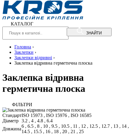
КАТАЛОГ
ЗНАЙТИ
Головна
›
Заклепки
›
Заклепки відривні
›
Заклепка відривна герметична плоска
Заклепка відривна
герметична плоска
ФIЛЬТРИ
Стандарт
ISO 15973
,
ISO 15976
,
ISO 16585
Діаметр
3.2
,
4
,
4.8
,
6.4
6
,
6.5
,
8
,
10
,
9.5
,
10.5
,
11
,
12
,
12.5
,
12.7
,
13
,
14
,
Довжина
14.5
,
15.5
,
16
,
18
,
20
,
21
,
25