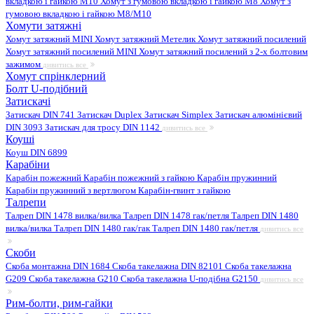
вкладкою і гайкою M10
Хомут з гумовою вкладкою і гайкою M8
Хомут з
гумовою вкладкою і гайкою М8/M10
Хомути затяжні
Хомут затяжний MINI
Хомут затяжний Метелик
Хомут затяжний посилений
Хомут затяжний посилений MINI
Хомут затяжний посилений з 2-х болтовим
зажимом
дивитись все
Хомут спрінклерний
Болт U-подібний
Затискачі
Затискач DIN 741
Затискач Duplex
Затискач Simplex
Затискач алюмінієвий
DIN 3093
Затискач для тросу DIN 1142
дивитись все
Коуші
Коуш DIN 6899
Карабіни
Карабін пожежний
Карабін пожежний з гайкою
Карабін пружинний
Карабін пружинний з вертлюгом
Карабін-гвинт з гайкою
Талрепи
Талреп DIN 1478 вилка/вилка
Талреп DIN 1478 гак/петля
Талреп DIN 1480
вилка/вилка
Талреп DIN 1480 гак/гак
Талреп DIN 1480 гак/петля
дивитись все
Скоби
Скоба монтажна DIN 1684
Скоба такелажна DIN 82101
Скоба такелажна
G209
Скоба такелажна G210
Скоба такелажна U-подібна G2150
дивитись все
Рим-болти, рим-гайки