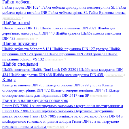
Гайки меблеві
Гайка упорна DIN 1624
Гайка меблева циліндрична несиметрична SL
Гайка
меблева врізна потайна INB
Гайка меблева врізна SL
Гайка Еріксона плоска
дивитись все
Шайби плоскі
Шайба плоска DIN 125
Шайба плоска збільшена DIN 9021
Шайба для
дерев'яних конструкцій DIN 440
Шайба кузовна
Шайба плоска зменшена
DIN 433
дивитись все
Шайби пружинні
Шайба зубчаста Schnorr S 131
Шайба пружинна DIN 127 гровера
Шайба
пружинна DIN 128 гровера
Шайба пружинна DIN 7980 гровера
Шайба
пружинна Schnorr VS 132
дивитись все
Шайби спеціальні
Шайба контактна
Шайба Nord Lock DIN 25201
Шайба коса квадратна DIN
434
Шайба квадратна DIN 436
Шайба коса квадратна DIN 435
дивитись все
Кільця
Кільце встановче DIN 705
Кільце стопорне DIN 6799 упорне
Кільце
стопорне внутрішнє DIN 472
Кільце стопорне зовнішнє DIN 471
Кільце
стопорне зовнішнє для підшипників DIN 5417 тип SP
дивитись все
Гвинти з напівкруглою головкою
Гвинт DIN 7380-1 з напівкруглою головкою з внутрішнім шестигранником
Гвинт DIN 7380-2 з напівкруглою головкою з буртиком і внутрішнім
шестигранником
Гвинт DIN 7985 з напівкруглою головкою
Гвинт DIN 84 з
циліндричною головкою з прямим шліцом
Гвинт DIN 85 з напівкруглою
головкою і прямим шліцом
дивитись все