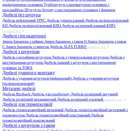
циліндричною головкою
Турбошуруп з напівкруглою головкою і
пресшайбою
Шуруп по бетону з шестигранною головкою і фланцем
Дюбелі без шурупа
Дюбель нейлоновий
TPFC Дюбель універсальний
Дюбель поліпропіленовий
КП
Дюбель поліпропіленовий КПО
Дюбель розпірний рамний КПР1
дивитись все
Дюбелі гіпсокартонні
Анкер баранець з гайкою
Анкер баранець з гаком O
Анкер баранець з гаком
С
Анкер баранець з гвинтом
Дюбель ALFA TURBO
дивитись все
Дюбелі з шурупом
Дюбель з потайним шурупом
Дюбель з універсальним шурупом
Дюбель з
шестигранним шурупом
Дюбель рамний з шурупом з шестигранною
голівкою та TORX
Дюбелі ударного монтажу
Дюбель з ударним шурупом (нейлоновий)
Дюбель з ударним шурупом
(поліпропіленовий)
Металеві дюбелі
Дюбель Bierbach
Дюбель для газобетону
Дюбель розпірний латунний
Дюбель розпірний нержавіючий
Дюбель розпірний сталевий
дивитись все
Дюбелі для термоізоляції
Дюбель термоізоляційний металевий
Дюбель термоізоляційний металевий з
термомостом
Дюбель термоізоляційний пластиковий
Дюбель
термоізоляційний покрівельний
Дюбелі з шурупом з гаком
Дюбель з шурупом з гаком C
Дюбель з шурупом з гаком L
Дюбель з