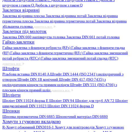
шурупом з гаком O
Дюбель з шурупом з гаком Q
Заклепки відривні
Заклепка відривна плоска
Заклепка відривна потай
Заклепка відривна
герметична плоска
Заклепка відривна герметична потай
Заклепка відривна
збільшена головка
дивитись все
Заклепки під молоток
Заклепка DIN 660 напівкругла головка
Заклепка DIN 661 потай головка
Гайки-заклепки
Гайка-заклепка з фланцем ребриста (RFs)
Гайка-заклепка з фланцем гладка
(RF)
Гайка-заклепка з фланцем герметична (RFc)
Гайка-заклепка зменшений
потай ребриста (RTCs)
Гайка-заклепка зменшений потай гладка (RTC)
дивитись все
Штифти
Різьбова вставка DIN 8140 A
Штифт DIN 1444 (ISO 2341) циліндричний з
отвором
Штифт DIN 1B конічний
Штифт DIN 417 (ISO 7435) з
циліндричним кінцем та прямим шліцем
Штифт DIN 551 (ISO 4766) з
плоским кінцем прямий шліц
дивитись все
Шплінти
Шплінт DIN 11024 форма E
Шплінт DIN 94
Шплінт для труб AN 72
Шплінт
швидкознімний DIN 11023
Шплінт DIN 11024 форма D
Шпонки
Шпонка призматична DIN 6885
Шпоночний матеріал DIN 6880
Хомути з гумовою вкладкою
R-Хомут обжимний DIN3016-1
Хомут для повітроводів
Хомут з гумовою