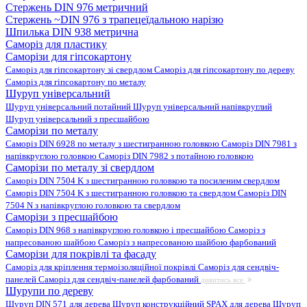
Стержень DIN 976 метричний
Стержень ~DIN 976 з трапецеїдальною нарізю
Шпилька DIN 938 метрична
Саморіз для пластику
Саморізи для гіпсокартону
Саморіз для гіпсокартону зі свердлом
Саморіз для гіпсокартону по дереву
Саморіз для гіпсокартону по металу
Шуруп універсальний
Шуруп універсальний потайний
Шуруп універсальний напівкруглий
Шуруп універсальний з пресшайбою
Саморізи по металу
Саморіз DIN 6928 по металу з шестигранною головкою
Саморіз DIN 7981 з
напівкруглою головкою
Саморіз DIN 7982 з потайною головкою
Саморізи по металу зі свердлом
Саморіз DIN 7504 K з шестигранною головкою та посиленим свердлом
Саморіз DIN 7504 K з шестигранною головкою та свердлом
Саморіз DIN
7504 N з напівкруглою головкою та свердлом
Саморізи з пресшайбою
Саморіз DIN 968 з напівкруглою головкою і пресшайбою
Саморіз з
напресованою шайбою
Саморіз з напресованою шайбою фарбований
Саморізи для покрівлі та фасаду
Саморіз для кріплення термоізоляційної покрівлі
Саморіз для сендвіч-
панелей
Саморіз для сендвіч-панелей фарбований
дивитись все
Шурупи по дереву
Шуруп DIN 571 для дерева
Шуруп конструкційний SPAX для дерева
Шуруп