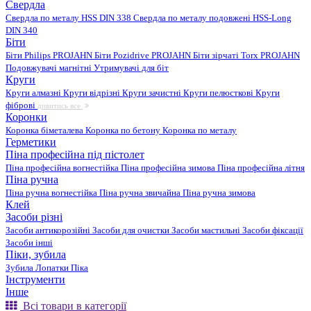
Свердла
Свердла по металу HSS DIN 338
Свердла по металу подовжені HSS-Long
DIN 340
Біти
Біти Philips PROJAHN
Біти Pozidrive PROJAHN
Біти зірчаті Torx PROJAHN
Подовжувачі магнітні
Утримувачі для біт
Круги
Круги алмазні
Круги відрізні
Круги зачистні
Круги пелюсткові
Круги
фіброві
дивитись все
Коронки
Коронка біметалева
Коронка по бетону
Коронка по металу
Герметики
Піна професійна під пістолет
Піна професійна вогнестійка
Піна професійна зимова
Піна професійна літня
Піна ручна
Піна ручна вогнестійка
Піна ручна звичайна
Піна ручна зимова
Клей
Засоби різні
Засоби антикорозійні
Засоби для очистки
Засоби мастильні
Засоби фіксації
Засоби інші
Піки, зубила
Зубила
Лопатки
Піка
Інструменти
Інше
Всі товари в категорії