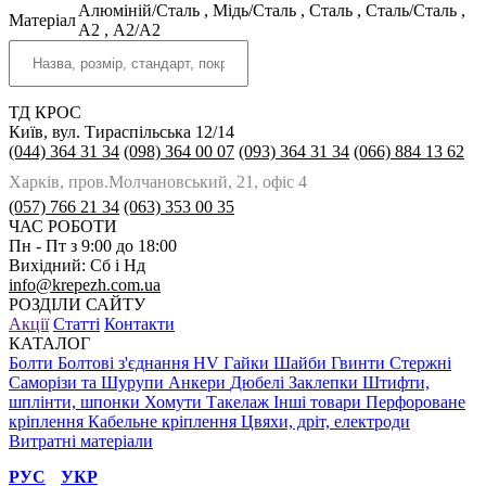
Алюміній/Сталь
,
Мідь/Сталь
,
Сталь
,
Сталь/Сталь
,
Матеріал
A2
,
А2/А2
ТД КРОС
Київ, вул. Тираспільська 12/14
(044) 364 31 34
(098) 364 00 07
(093) 364 31 34
(066) 884 13 62
Харків, пров.Молчановський, 21, офіс 4
(057) 766 21 34
(063) 353 00 35
ЧАС РОБОТИ
Пн - Пт з 9:00 до 18:00
Вихідний: Сб і Нд
info@krepezh.com.ua
РОЗДІЛИ САЙТУ
Акції
Статті
Контакти
КАТАЛОГ
Болти
Болтові з'єднання HV
Гайки
Шайби
Гвинти
Стержні
Саморізи та Шурупи
Анкери
Дюбелі
Заклепки
Штифти,
шплінти, шпонки
Хомути
Такелаж
Інші товари
Перфороване
кріплення
Кабельне кріплення
Цвяхи, дріт, електроди
Витратні матеріали
РУС
УКР