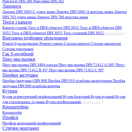
Рим-болт DIN 580
Рим-гайка DIN 582
Ланцюги
Ланцюг DIN 5685 C довга ланка
Ланцюг DIN 5685 А коротка ланка
Ланцюг
DIN 763 довга ланка
Ланцюг DIN 766 коротка ланка
Троси і канати
Канати сталеві
Трос в ПВХ-обмотці DIN 3052
Трос в ПВХ-обмотці DIN
3053
Трос в ПВХ-обмотці DIN 3055
Трос сталевий DIN 3052
дивитись все
Вантажно підйомне обладнання
Ремені буксировальні
Ремені стяжні
Стропи канатні
Стропи ланцюгові
Стропи текстильні
Гак S-подібний
Прес-масльонки
Прес-масльонка DIN 3404 плоска
Прес-масльонка DIN 71412 A 180°
Прес-
масльонка DIN 71412 B 45°
Прес-масльонка DIN 71412 C 90°
Пробки заглушки
Пробка (заглушка) DIN 908
Пробка DIN 910 різьбова циліндрична
Пробка
заглушка DIN 906 різьбова конічна
Кутики
Кутик асиметричний перфорований
Кутик балочний
Кутик вузький
Кутик
для стропильних з'єднань
Кутик перфорований
дивитись все
Кронштейни
Кронштейн
Профілі
Профіль монтажний перфорований
Стрічки монтажні