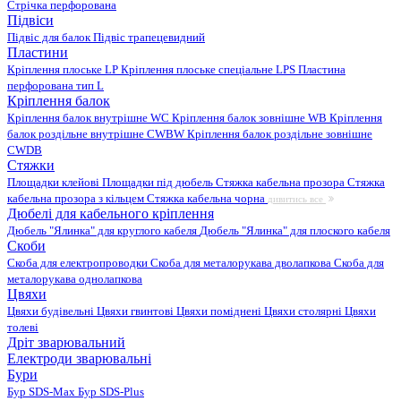
Стрічка перфорована
Підвіси
Підвіс для балок
Підвіс трапецевидний
Пластини
Кріплення плоське LP
Кріплення плоське спеціальне LPS
Пластина
перфорована тип L
Кріплення балок
Кріплення балок внутрішне WC
Кріплення балок зовнішне WB
Кріплення
балок роздільне внутрішне CWBW
Кріплення балок роздільне зовнішне
CWDB
Стяжки
Площадки клейові
Площадки під дюбель
Стяжка кабельна прозора
Стяжка
кабельна прозора з кільцем
Стяжка кабельна чорна
дивитись все
Дюбелі для кабельного кріплення
Дюбель "Ялинка" для круглого кабеля
Дюбель "Ялинка" для плоского кабеля
Скоби
Скоба для електропроводки
Скоба для металорукава дволапкова
Скоба для
металорукава однолапкова
Цвяхи
Цвяхи будівельні
Цвяхи гвинтові
Цвяхи поміднені
Цвяхи столярні
Цвяхи
толеві
Дріт зварювальний
Електроди зварювальні
Бури
Бур SDS-Max
Бур SDS-Plus