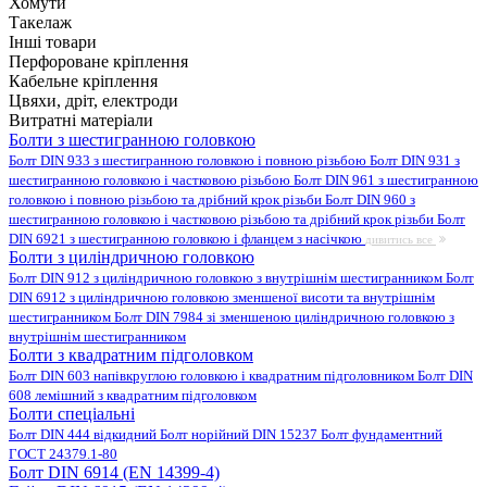
Хомути
Такелаж
Інші товари
Перфороване кріплення
Кабельне кріплення
Цвяхи, дріт, електроди
Витратні матеріали
Болти з шестигранною головкою
Болт DIN 933 з шестигранною головкою і повною різьбою
Болт DIN 931 з
шестигранною головкою і частковою різьбою
Болт DIN 961 з шестигранною
головкою і повною різьбою та дрібний крок різьби
Болт DIN 960 з
шестигранною головкою і частковою різьбою та дрібний крок різьби
Болт
DIN 6921 з шестигранною головкою і фланцем з насічкою
дивитись все
Болти з циліндричною головкою
Болт DIN 912 з циліндричною головкою з внутрішнім шестигранником
Болт
DIN 6912 з циліндричною головкою зменшеної висоти та внутрішнім
шестигранником
Болт DIN 7984 зі зменшеною циліндричною головкою з
внутрішнім шестигранником
Болти з квадратним підголовком
Болт DIN 603 напівкруглою головкою і квадратним підголовником
Болт DIN
608 лемішний з квадратним підголовком
Болти спеціальні
Болт DIN 444 відкидний
Болт норійний DIN 15237
Болт фундаментний
ГОСТ 24379.1-80
Болт DIN 6914 (EN 14399-4)