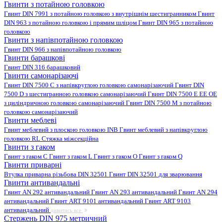
Гвинти з потайною головкою
Гвинт DIN 7991 з потайною головкою з внутрішнім шестигранником
Гвинт
DIN 963 з потайною головкою і прямим шліцом
Гвинт DIN 965 з потайною
головкою
Гвинти з напівпотайною головкою
Гвинт DIN 966 з напівпотайною головкою
Гвинти барашкові
Гвинт DIN 316 барашковий
Гвинти самонарізаючі
Гвинт DIN 7500 C з напівкруглою головкою самонарізаючий
Гвинт DIN
7500 D з шестигранною головкою самонарізаючий
Гвинт DIN 7500 E EE OE
з циліндричною головкою самонарізаючий
Гвинт DIN 7500 M з потайною
головкою самонарізаючий
Гвинти меблеві
Гвинт меблевий з плоскою головкою INB
Гвинт меблевий з напівкруглою
головкою RL
Стяжка міжсекційна
Гвинти з гаком
Гвинт з гаком C
Гвинт з гаком L
Гвинт з гаком O
Гвинт з гаком Q
Гвинти приварні
Втулка приварна різьбова DIN 32501
Гвинт DIN 32501 для зварювання
Гвинти антивандальні
Гвинт AN 292 антивандальний
Гвинт AN 293 антивандальний
Гвинт AN 294
антивандальний
Гвинт ART 9101 антивандальний
Гвинт ART 9103
антивандальний
дивитись все
Стержень DIN 975 метричний