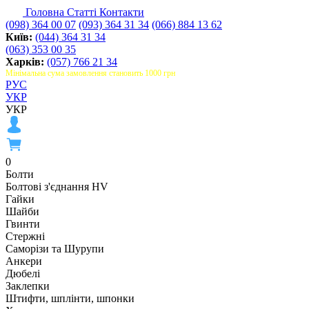
Головна
Статті
Контакти
(098) 364 00 07
(093) 364 31 34
(066) 884 13 62
Київ:
(044) 364 31 34
(063) 353 00 35
Харків:
(057) 766 21 34
Мінімальна сума замовлення становить 1000 грн
РУС
УКР
УКР
0
Болти
Болтові з'єднання HV
Гайки
Шайби
Гвинти
Стержні
Саморізи та Шурупи
Анкери
Дюбелі
Заклепки
Штифти, шплінти, шпонки