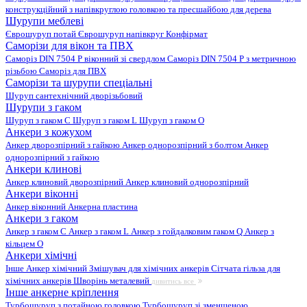
конструкційний з напівкруглою головкою та пресшайбою для дерева
Шурупи меблеві
Єврошуруп потай
Єврошуруп напівкруг
Конфірмат
Саморізи для вікон та ПВХ
Саморіз DIN 7504 P віконний зі свердлом
Саморіз DIN 7504 P з метричною
різьбою
Саморіз для ПВХ
Саморізи та шурупи спеціальні
Шуруп сантехнічний дворізьбовий
Шурупи з гаком
Шуруп з гаком C
Шуруп з гаком L
Шуруп з гаком O
Анкери з кожухом
Анкер дворозпірний з гайкою
Анкер однорозпірний з болтом
Анкер
однорозпірний з гайкою
Анкери клинові
Анкер клиновий дворозпірний
Анкер клиновий однорозпірний
Анкери віконні
Анкер віконний
Анкерна пластина
Анкери з гаком
Анкер з гаком C
Анкер з гаком L
Анкер з гойдалковим гаком Q
Анкер з
кільцем O
Анкери хімічні
Інше
Анкер хімічний
Змішувач для хімічних анкерів
Сітчата гільза для
хімічних анкерів
Шворінь металевий
дивитись все
Інше анкерне кріплення
Турбошуруп з потайною головкою
Турбошуруп зі зменшеною