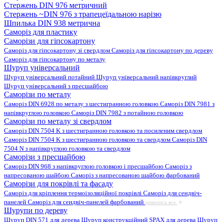
Стержень DIN 976 метричний
Стержень ~DIN 976 з трапецеїдальною нарізю
Шпилька DIN 938 метрична
Саморіз для пластику
Саморізи для гіпсокартону
Саморіз для гіпсокартону зі свердлом
Саморіз для гіпсокартону по дереву
Саморіз для гіпсокартону по металу
Шуруп універсальний
Шуруп універсальний потайний
Шуруп універсальний напівкруглий
Шуруп універсальний з пресшайбою
Саморізи по металу
Саморіз DIN 6928 по металу з шестигранною головкою
Саморіз DIN 7981 з
напівкруглою головкою
Саморіз DIN 7982 з потайною головкою
Саморізи по металу зі свердлом
Саморіз DIN 7504 K з шестигранною головкою та посиленим свердлом
Саморіз DIN 7504 K з шестигранною головкою та свердлом
Саморіз DIN
7504 N з напівкруглою головкою та свердлом
Саморізи з пресшайбою
Саморіз DIN 968 з напівкруглою головкою і пресшайбою
Саморіз з
напресованою шайбою
Саморіз з напресованою шайбою фарбований
Саморізи для покрівлі та фасаду
Саморіз для кріплення термоізоляційної покрівлі
Саморіз для сендвіч-
панелей
Саморіз для сендвіч-панелей фарбований
дивитись все
Шурупи по дереву
Шуруп DIN 571 для дерева
Шуруп конструкційний SPAX для дерева
Шуруп