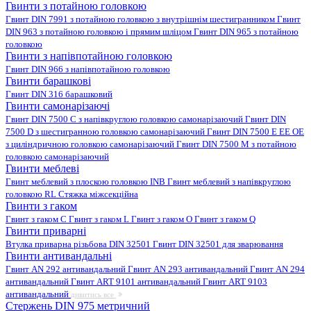
Гвинти з потайною головкою
Гвинт DIN 7991 з потайною головкою з внутрішнім шестигранником
Гвинт
DIN 963 з потайною головкою і прямим шліцом
Гвинт DIN 965 з потайною
головкою
Гвинти з напівпотайною головкою
Гвинт DIN 966 з напівпотайною головкою
Гвинти барашкові
Гвинт DIN 316 барашковий
Гвинти самонарізаючі
Гвинт DIN 7500 C з напівкруглою головкою самонарізаючий
Гвинт DIN
7500 D з шестигранною головкою самонарізаючий
Гвинт DIN 7500 E EE OE
з циліндричною головкою самонарізаючий
Гвинт DIN 7500 M з потайною
головкою самонарізаючий
Гвинти меблеві
Гвинт меблевий з плоскою головкою INB
Гвинт меблевий з напівкруглою
головкою RL
Стяжка міжсекційна
Гвинти з гаком
Гвинт з гаком C
Гвинт з гаком L
Гвинт з гаком O
Гвинт з гаком Q
Гвинти приварні
Втулка приварна різьбова DIN 32501
Гвинт DIN 32501 для зварювання
Гвинти антивандальні
Гвинт AN 292 антивандальний
Гвинт AN 293 антивандальний
Гвинт AN 294
антивандальний
Гвинт ART 9101 антивандальний
Гвинт ART 9103
антивандальний
дивитись все
Стержень DIN 975 метричний