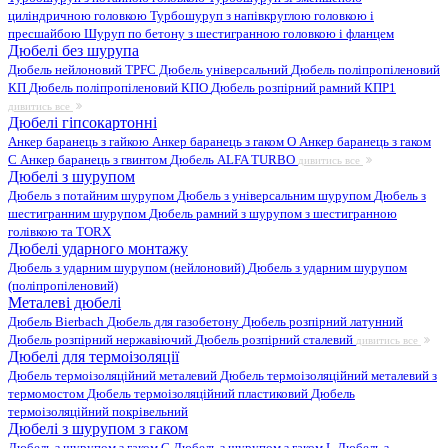
циліндричною головкою
Турбошуруп з напівкруглою головкою і
пресшайбою
Шуруп по бетону з шестигранною головкою і фланцем
Дюбелі без шурупа
Дюбель нейлоновий
TPFC Дюбель універсальний
Дюбель поліпропіленовий
КП
Дюбель поліпропіленовий КПО
Дюбель розпірний рамний КПР1
дивитись все
Дюбелі гіпсокартонні
Анкер баранець з гайкою
Анкер баранець з гаком O
Анкер баранець з гаком
С
Анкер баранець з гвинтом
Дюбель ALFA TURBO
дивитись все
Дюбелі з шурупом
Дюбель з потайним шурупом
Дюбель з універсальним шурупом
Дюбель з
шестигранним шурупом
Дюбель рамний з шурупом з шестигранною
голівкою та TORX
Дюбелі ударного монтажу
Дюбель з ударним шурупом (нейлоновий)
Дюбель з ударним шурупом
(поліпропіленовий)
Металеві дюбелі
Дюбель Bierbach
Дюбель для газобетону
Дюбель розпірний латунний
Дюбель розпірний нержавіючий
Дюбель розпірний сталевий
дивитись все
Дюбелі для термоізоляції
Дюбель термоізоляційний металевий
Дюбель термоізоляційний металевий з
термомостом
Дюбель термоізоляційний пластиковий
Дюбель
термоізоляційний покрівельний
Дюбелі з шурупом з гаком
Дюбель з шурупом з гаком C
Дюбель з шурупом з гаком L
Дюбель з