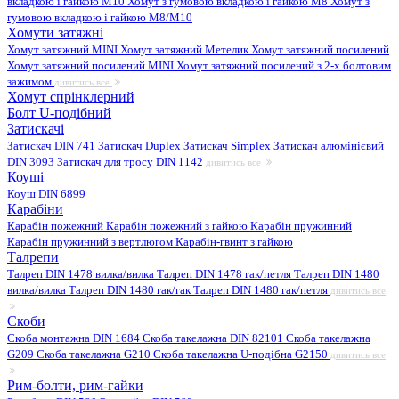
вкладкою і гайкою M10
Хомут з гумовою вкладкою і гайкою M8
Хомут з
гумовою вкладкою і гайкою М8/M10
Хомути затяжні
Хомут затяжний MINI
Хомут затяжний Метелик
Хомут затяжний посилений
Хомут затяжний посилений MINI
Хомут затяжний посилений з 2-х болтовим
зажимом
дивитись все
Хомут спрінклерний
Болт U-подібний
Затискачі
Затискач DIN 741
Затискач Duplex
Затискач Simplex
Затискач алюмінієвий
DIN 3093
Затискач для тросу DIN 1142
дивитись все
Коуші
Коуш DIN 6899
Карабіни
Карабін пожежний
Карабін пожежний з гайкою
Карабін пружинний
Карабін пружинний з вертлюгом
Карабін-гвинт з гайкою
Талрепи
Талреп DIN 1478 вилка/вилка
Талреп DIN 1478 гак/петля
Талреп DIN 1480
вилка/вилка
Талреп DIN 1480 гак/гак
Талреп DIN 1480 гак/петля
дивитись все
Скоби
Скоба монтажна DIN 1684
Скоба такелажна DIN 82101
Скоба такелажна
G209
Скоба такелажна G210
Скоба такелажна U-подібна G2150
дивитись все
Рим-болти, рим-гайки