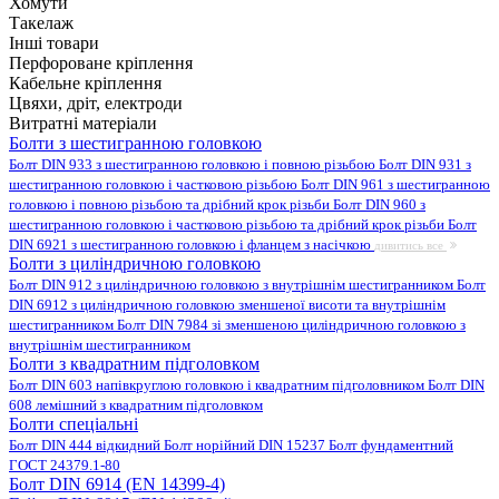
Хомути
Такелаж
Інші товари
Перфороване кріплення
Кабельне кріплення
Цвяхи, дріт, електроди
Витратні матеріали
Болти з шестигранною головкою
Болт DIN 933 з шестигранною головкою і повною різьбою
Болт DIN 931 з
шестигранною головкою і частковою різьбою
Болт DIN 961 з шестигранною
головкою і повною різьбою та дрібний крок різьби
Болт DIN 960 з
шестигранною головкою і частковою різьбою та дрібний крок різьби
Болт
DIN 6921 з шестигранною головкою і фланцем з насічкою
дивитись все
Болти з циліндричною головкою
Болт DIN 912 з циліндричною головкою з внутрішнім шестигранником
Болт
DIN 6912 з циліндричною головкою зменшеної висоти та внутрішнім
шестигранником
Болт DIN 7984 зі зменшеною циліндричною головкою з
внутрішнім шестигранником
Болти з квадратним підголовком
Болт DIN 603 напівкруглою головкою і квадратним підголовником
Болт DIN
608 лемішний з квадратним підголовком
Болти спеціальні
Болт DIN 444 відкидний
Болт норійний DIN 15237
Болт фундаментний
ГОСТ 24379.1-80
Болт DIN 6914 (EN 14399-4)