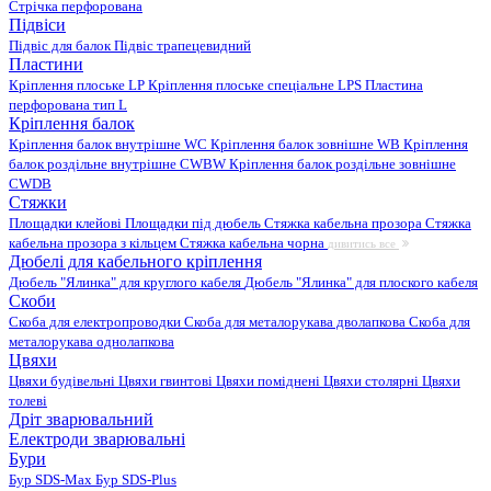
Стрічка перфорована
Підвіси
Підвіс для балок
Підвіс трапецевидний
Пластини
Кріплення плоське LP
Кріплення плоське спеціальне LPS
Пластина
перфорована тип L
Кріплення балок
Кріплення балок внутрішне WC
Кріплення балок зовнішне WB
Кріплення
балок роздільне внутрішне CWBW
Кріплення балок роздільне зовнішне
CWDB
Стяжки
Площадки клейові
Площадки під дюбель
Стяжка кабельна прозора
Стяжка
кабельна прозора з кільцем
Стяжка кабельна чорна
дивитись все
Дюбелі для кабельного кріплення
Дюбель "Ялинка" для круглого кабеля
Дюбель "Ялинка" для плоского кабеля
Скоби
Скоба для електропроводки
Скоба для металорукава дволапкова
Скоба для
металорукава однолапкова
Цвяхи
Цвяхи будівельні
Цвяхи гвинтові
Цвяхи поміднені
Цвяхи столярні
Цвяхи
толеві
Дріт зварювальний
Електроди зварювальні
Бури
Бур SDS-Max
Бур SDS-Plus