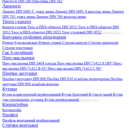
Рим-болт DIN 580
Рим-гайка DIN 582
Ланцюги
Ланцюг DIN 5685 C довга ланка
Ланцюг DIN 5685 А коротка ланка
Ланцюг
DIN 763 довга ланка
Ланцюг DIN 766 коротка ланка
Троси і канати
Канати сталеві
Трос в ПВХ-обмотці DIN 3052
Трос в ПВХ-обмотці DIN
3053
Трос в ПВХ-обмотці DIN 3055
Трос сталевий DIN 3052
дивитись все
Вантажно підйомне обладнання
Ремені буксировальні
Ремені стяжні
Стропи канатні
Стропи ланцюгові
Стропи текстильні
Гак S-подібний
Прес-масльонки
Прес-масльонка DIN 3404 плоска
Прес-масльонка DIN 71412 A 180°
Прес-
масльонка DIN 71412 B 45°
Прес-масльонка DIN 71412 C 90°
Пробки заглушки
Пробка (заглушка) DIN 908
Пробка DIN 910 різьбова циліндрична
Пробка
заглушка DIN 906 різьбова конічна
Кутики
Кутик асиметричний перфорований
Кутик балочний
Кутик вузький
Кутик
для стропильних з'єднань
Кутик перфорований
дивитись все
Кронштейни
Кронштейн
Профілі
Профіль монтажний перфорований
Стрічки монтажні