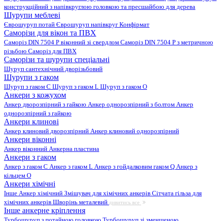
конструкційний з напівкруглою головкою та пресшайбою для дерева
Шурупи меблеві
Єврошуруп потай
Єврошуруп напівкруг
Конфірмат
Саморізи для вікон та ПВХ
Саморіз DIN 7504 P віконний зі свердлом
Саморіз DIN 7504 P з метричною
різьбою
Саморіз для ПВХ
Саморізи та шурупи спеціальні
Шуруп сантехнічний дворізьбовий
Шурупи з гаком
Шуруп з гаком C
Шуруп з гаком L
Шуруп з гаком O
Анкери з кожухом
Анкер дворозпірний з гайкою
Анкер однорозпірний з болтом
Анкер
однорозпірний з гайкою
Анкери клинові
Анкер клиновий дворозпірний
Анкер клиновий однорозпірний
Анкери віконні
Анкер віконний
Анкерна пластина
Анкери з гаком
Анкер з гаком C
Анкер з гаком L
Анкер з гойдалковим гаком Q
Анкер з
кільцем O
Анкери хімічні
Інше
Анкер хімічний
Змішувач для хімічних анкерів
Сітчата гільза для
хімічних анкерів
Шворінь металевий
дивитись все
Інше анкерне кріплення
Турбошуруп з потайною головкою
Турбошуруп зі зменшеною