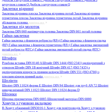
шурупом з гаком O
Дюбель з шурупом з гаком Q
Заклепки відривні
Заклепка відривна плоска
Заклепка відривна потай
Заклепка відривна
герметична плоска
Заклепка відривна герметична потай
Заклепка відривна
збільшена головка
дивитись все
Заклепки під молоток
Заклепка DIN 660 напівкругла головка
Заклепка DIN 661 потай головка
Гайки-заклепки
Гайка-заклепка з фланцем ребриста (RFs)
Гайка-заклепка з фланцем гладка
(RF)
Гайка-заклепка з фланцем герметична (RFc)
Гайка-заклепка зменшений
потай ребриста (RTCs)
Гайка-заклепка зменшений потай гладка (RTC)
дивитись все
Штифти
Різьбова вставка DIN 8140 A
Штифт DIN 1444 (ISO 2341) циліндричний з
отвором
Штифт DIN 1B конічний
Штифт DIN 417 (ISO 7435) з
циліндричним кінцем та прямим шліцем
Штифт DIN 551 (ISO 4766) з
плоским кінцем прямий шліц
дивитись все
Шплінти
Шплінт DIN 11024 форма E
Шплінт DIN 94
Шплінт для труб AN 72
Шплінт
швидкознімний DIN 11023
Шплінт DIN 11024 форма D
Шпонки
Шпонка призматична DIN 6885
Шпоночний матеріал DIN 6880
Хомути з гумовою вкладкою
R-Хомут обжимний DIN3016-1
Хомут для повітроводів
Хомут з гумовою