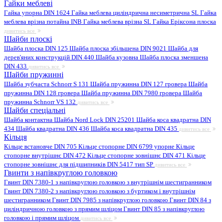
Гайки меблеві
Гайка упорна DIN 1624
Гайка меблева циліндрична несиметрична SL
Гайка
меблева врізна потайна INB
Гайка меблева врізна SL
Гайка Еріксона плоска
дивитись все
Шайби плоскі
Шайба плоска DIN 125
Шайба плоска збільшена DIN 9021
Шайба для
дерев'яних конструкцій DIN 440
Шайба кузовна
Шайба плоска зменшена
DIN 433
дивитись все
Шайби пружинні
Шайба зубчаста Schnorr S 131
Шайба пружинна DIN 127 гровера
Шайба
пружинна DIN 128 гровера
Шайба пружинна DIN 7980 гровера
Шайба
пружинна Schnorr VS 132
дивитись все
Шайби спеціальні
Шайба контактна
Шайба Nord Lock DIN 25201
Шайба коса квадратна DIN
434
Шайба квадратна DIN 436
Шайба коса квадратна DIN 435
дивитись все
Кільця
Кільце встановче DIN 705
Кільце стопорне DIN 6799 упорне
Кільце
стопорне внутрішнє DIN 472
Кільце стопорне зовнішнє DIN 471
Кільце
стопорне зовнішнє для підшипників DIN 5417 тип SP
дивитись все
Гвинти з напівкруглою головкою
Гвинт DIN 7380-1 з напівкруглою головкою з внутрішнім шестигранником
Гвинт DIN 7380-2 з напівкруглою головкою з буртиком і внутрішнім
шестигранником
Гвинт DIN 7985 з напівкруглою головкою
Гвинт DIN 84 з
циліндричною головкою з прямим шліцом
Гвинт DIN 85 з напівкруглою
головкою і прямим шліцом
дивитись все