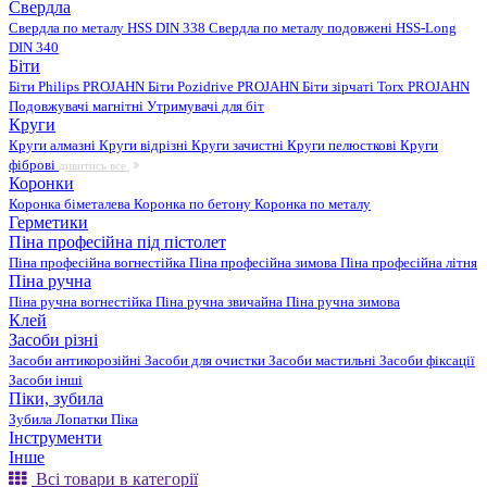
Свердла
Свердла по металу HSS DIN 338
Свердла по металу подовжені HSS-Long
DIN 340
Біти
Біти Philips PROJAHN
Біти Pozidrive PROJAHN
Біти зірчаті Torx PROJAHN
Подовжувачі магнітні
Утримувачі для біт
Круги
Круги алмазні
Круги відрізні
Круги зачистні
Круги пелюсткові
Круги
фіброві
дивитись все
Коронки
Коронка біметалева
Коронка по бетону
Коронка по металу
Герметики
Піна професійна під пістолет
Піна професійна вогнестійка
Піна професійна зимова
Піна професійна літня
Піна ручна
Піна ручна вогнестійка
Піна ручна звичайна
Піна ручна зимова
Клей
Засоби різні
Засоби антикорозійні
Засоби для очистки
Засоби мастильні
Засоби фіксації
Засоби інші
Піки, зубила
Зубила
Лопатки
Піка
Інструменти
Інше
Всі товари в категорії