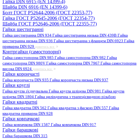
Гайка DIN 6915 (EN 14399-4)
Шайба DIN 6916 (EN 14399-6)
Болт ГОСТ Р52644-2006 (ГОСТ 22353-77)
Гайка ГОСТ Р52645-2006 (ГОСТ 22354-77)
Шайба ГОСТ Р52646-2006 (ГОСТ 22355-77)
Гайки шестигранні
Гайка шестигранна DIN 934
Гайка шестигранна низька DIN 439B
Гайка
шестигранна низька DIN 936
Гайка шестигранна з фланцем DIN 6923
Гайка
приварна DIN 929
дивитись все
Контргайки (самостопорні)
Гайка самостопорна DIN 985
Гайка самостопорна DIN 982
Гайка
самостопорна DIN 980V
Гайка самостопорна DIN 7967
Гайка самостопорна
висока DIN 6924
дивитись все
Гайки корончасті
Гайка корончаста DIN 935
Гайка корончаста низька DIN 937
Гайки круглі
Гайка кругла з'єднувальна
Гайка кругла шліцева DIN 981
Гайка кругла
шліцева DIN 1804
Гайка циліндрична з трапецієвидною різьбою
Гайки квадратні
Гайка квадратна DIN 562
Гайка квадратна з фаскою DIN 557
Гайка
квадратна приварна DIN 928
Гайки ковпачкові
Гайка ковпачкова DIN 1587
Гайка ковпачкова DIN 917
Гайки барашкові
Гайка барашкова DIN 315