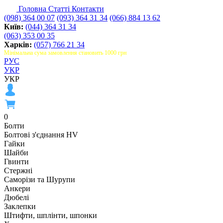
Головна
Статті
Контакти
(098) 364 00 07
(093) 364 31 34
(066) 884 13 62
Київ:
(044) 364 31 34
(063) 353 00 35
Харків:
(057) 766 21 34
Мінімальна сума замовлення становить 1000 грн
РУС
УКР
УКР
0
Болти
Болтові з'єднання HV
Гайки
Шайби
Гвинти
Стержні
Саморізи та Шурупи
Анкери
Дюбелі
Заклепки
Штифти, шплінти, шпонки