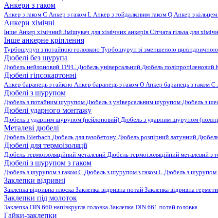
Анкери з гаком
Анкер з гаком C
Анкер з гаком L
Анкер з гойдалковим гаком Q
Анкер з кільцем
Анкери хімічні
Інше
Анкер хімічний
Змішувач для хімічних анкерів
Сітчата гільза для хіміч
Інше анкерне кріплення
Турбошуруп з потайною головкою
Турбошуруп зі зменшеною циліндричною
Дюбелі без шурупа
Дюбель нейлоновий
TPFC Дюбель універсальний
Дюбель поліпропіленовий
Дюбелі гіпсокартонні
Анкер баранець з гайкою
Анкер баранець з гаком O
Анкер баранець з гаком С
Дюбелі з шурупом
Дюбель з потайним шурупом
Дюбель з універсальним шурупом
Дюбель з ш
Дюбелі ударного монтажу
Дюбель з ударним шурупом (нейлоновий)
Дюбель з ударним шурупом (поліп
Металеві дюбелі
Дюбель Bierbach
Дюбель для газобетону
Дюбель розпірний латунний
Дюбель
Дюбелі для термоізоляції
Дюбель термоізоляційний металевий
Дюбель термоізоляційний металевий з
Дюбелі з шурупом з гаком
Дюбель з шурупом з гаком C
Дюбель з шурупом з гаком L
Дюбель з шурупом 
Заклепки відривні
Заклепка відривна плоска
Заклепка відривна потай
Заклепка відривна гермет
Заклепки під молоток
Заклепка DIN 660 напівкругла головка
Заклепка DIN 661 потай головка
Гайки-заклепки