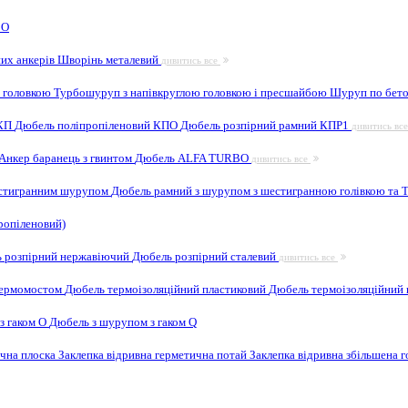
 O
них анкерів
Шворінь металевий
дивитись все
 головкою
Турбошуруп з напівкруглою головкою і пресшайбою
Шуруп по бето
 КП
Дюбель поліпропіленовий КПО
Дюбель розпірний рамний КПР1
дивитись вс
Анкер баранець з гвинтом
Дюбель ALFA TURBO
дивитись все
естигранним шурупом
Дюбель рамний з шурупом з шестигранною голівкою та
ропіленовий)
 розпірний нержавіючий
Дюбель розпірний сталевий
дивитись все
 термомостом
Дюбель термоізоляційний пластиковий
Дюбель термоізоляційний 
з гаком O
Дюбель з шурупом з гаком Q
ична плоска
Заклепка відривна герметична потай
Заклепка відривна збільшена 