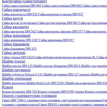
Контргайки (самостопорні)
Гайка самостопорна DIN 985
Гайка самостопорна DIN 982
Гайка самостопо
Гайки корончасті
Гайка корончаста DIN 935
Гайка корончаста низька DIN 937
Гайки круглі
Гайка кругла з'єднувальна
Гайка кругла шліцева DIN 981
Гайка кругла шліцев
Гайки квадратні
Гайка квадратна DIN 562
Гайка квадратна з фаскою DIN 557
Гайка квадратна
Гайки ковпачкові
Гайка ковпачкова DIN 1587
Гайка ковпачкова DIN 917
Гайки барашкові
Гайка барашкова DIN 315
Гайки меблеві
Гайка упорна DIN 1624
Гайка меблева циліндрична несиметрична SL
Гайка м
Шайби плоскі
Шайба плоска DIN 125
Шайба плоска збільшена DIN 9021
Шайба для дерев'я
Шайби пружинні
Шайба зубчаста Schnorr S 131
Шайба пружинна DIN 127 гровера
Шайба пруж
Шайби спеціальні
Шайба контактна
Шайба Nord Lock DIN 25201
Шайба коса квадратна DIN 43
Кільця
Кільце встановче DIN 705
Кільце стопорне DIN 6799 упорне
Кільце стопорн
Гвинти з напівкруглою головкою
Гвинт DIN 7380-1 з напівкруглою головкою з внутрішнім шестигранником
Гв
головкою з прямим шліцом
Гвинт DIN 85 з напівкруглою головкою і прямим 