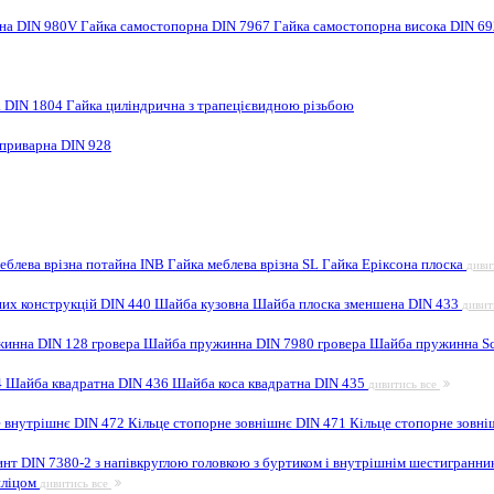
рна DIN 980V
Гайка самостопорна DIN 7967
Гайка самостопорна висока DIN 6
а DIN 1804
Гайка циліндрична з трапецієвидною різьбою
 приварна DIN 928
еблева врізна потайна INB
Гайка меблева врізна SL
Гайка Еріксона плоска
диви
них конструкцій DIN 440
Шайба кузовна
Шайба плоска зменшена DIN 433
дивит
инна DIN 128 гровера
Шайба пружинна DIN 7980 гровера
Шайба пружинна Sc
4
Шайба квадратна DIN 436
Шайба коса квадратна DIN 435
дивитись все
е внутрішнє DIN 472
Кільце стопорне зовнішнє DIN 471
Кільце стопорне зовні
инт DIN 7380-2 з напівкруглою головкою з буртиком і внутрішнім шестигранн
шліцом
дивитись все