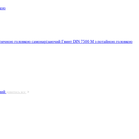
кою
ндричною головкою самонарізаючий
Гвинт DIN 7500 M з потайною головкою
ьний
дивитись все