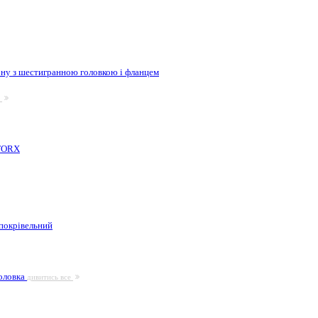
ну з шестигранною головкою і фланцем
е
 TORX
покрівельний
головка
дивитись все