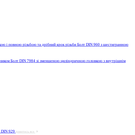
ою і повною різьбою та дрібний крок різьби
Болт DIN 960 з шестигранною
нником
Болт DIN 7984 зі зменшеною циліндричною головкою з внутрішнім
а DIN 929
дивитись все