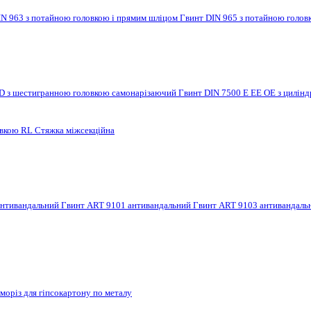
IN 963 з потайною головкою і прямим шліцом
Гвинт DIN 965 з потайною голов
 D з шестигранною головкою самонарізаючий
Гвинт DIN 7500 E EE OE з цилі
овкою RL
Стяжка міжсекційна
антивандальний
Гвинт ART 9101 антивандальний
Гвинт ART 9103 антивандал
моріз для гіпсокартону по металу