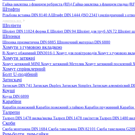
Гайка-заклепка з фланцем ребриста (RFs)
Гайка-заклепка з фланцем гладка (R
Штифти
Різьбова вставка DIN 8140 A
Штифт DIN 1444 (ISO 2341) циліндричний з отв
дивитись все
Шплінти
Шплінт DIN 11024 форма E
Шплінт DIN 94
Шплінт для труб AN 72
Шплінт ш
Шпонки
Шпонка призматична DIN 6885
Шпоночний матеріал DIN 6880
Хомути з гумовою вкладкою
R-Хомут обжимний DIN3016-1
Хомут для повітроводів
Хомут з гумовою вкл
Хомути затяжні
Хомут затяжний MINI
Хомут затяжний Метелик
Хомут затяжний посилений
Х
Хомут спрінклерний
Болт U-подібний
Затискачі
Затискач DIN 741
Затискач Duplex
Затискач Simplex
Затискач алюмінієвий D
Коуші
Коуш DIN 6899
Карабіни
Карабін пожежний
Карабін пожежний з гайкою
Карабін пружинний
Карабін
Талрепи
Талреп DIN 1478 вилка/вилка
Талреп DIN 1478 гак/петля
Талреп DIN 1480 ви
Скоби
Скоба монтажна DIN 1684
Скоба такелажна DIN 82101
Скоба такелажна G20
Рим-болти, рим-гайки