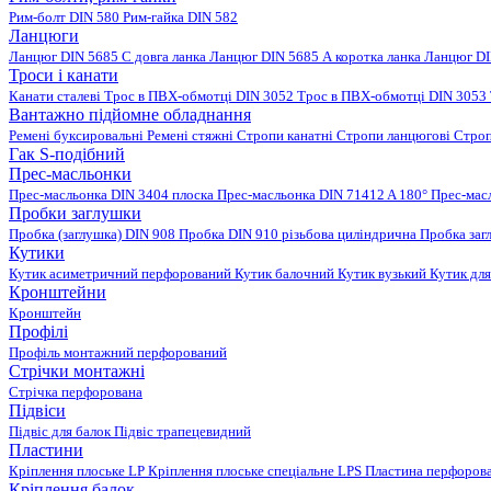
Рим-болт DIN 580
Рим-гайка DIN 582
Ланцюги
Ланцюг DIN 5685 C довга ланка
Ланцюг DIN 5685 А коротка ланка
Ланцюг DI
Троси і канати
Канати сталеві
Трос в ПВХ-обмотці DIN 3052
Трос в ПВХ-обмотці DIN 3053
Вантажно підйомне обладнання
Ремені буксировальні
Ремені стяжні
Стропи канатні
Стропи ланцюгові
Строп
Гак S-подібний
Прес-масльонки
Прес-масльонка DIN 3404 плоска
Прес-масльонка DIN 71412 A 180°
Прес-мас
Пробки заглушки
Пробка (заглушка) DIN 908
Пробка DIN 910 різьбова циліндрична
Пробка заг
Кутики
Кутик асиметричний перфорований
Кутик балочний
Кутик вузький
Кутик для
Кронштейни
Кронштейн
Профілі
Профіль монтажний перфорований
Стрічки монтажні
Стрічка перфорована
Підвіси
Підвіс для балок
Підвіс трапецевидний
Пластини
Кріплення плоське LP
Кріплення плоське спеціальне LPS
Пластина перфорова
Кріплення балок