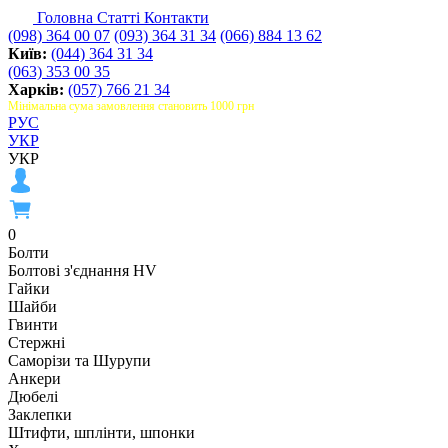
Головна
Статті
Контакти
(098) 364 00 07
(093) 364 31 34
(066) 884 13 62
Київ:
(044) 364 31 34
(063) 353 00 35
Харків:
(057) 766 21 34
Мінімальна сума замовлення становить 1000 грн
РУС
УКР
УКР
0
Болти
Болтові з'єднання HV
Гайки
Шайби
Гвинти
Стержні
Саморізи та Шурупи
Анкери
Дюбелі
Заклепки
Штифти, шплінти, шпонки