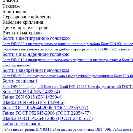
Хомути
Такелаж
Інші товари
Перфороване кріплення
Кабельне кріплення
Цвяхи, дріт, електроди
Витратні матеріали
Болти з шестигранною головкою
Болт DIN 933 з шестигранною головкою і повною різьбою
Болт DIN 931 з ше
головкою і частковою різьбою та дрібний крок різьби
Болт DIN 6921 з шести
Болти з циліндричною головкою
Болт DIN 912 з циліндричною головкою з внутрішнім шестигранником
Болт D
шестигранником
Болти з квадратним підголовком
Болт DIN 603 напівкруглою головкою і квадратним підголовником
Болт DIN 6
Болти спеціальні
Болт DIN 444 відкидний
Болт норійний DIN 15237
Болт фундаментний ГОСТ 
Болт DIN 6914 (EN 14399-4)
Гайка DIN 6915 (EN 14399-4)
Шайба DIN 6916 (EN 14399-6)
Болт ГОСТ Р52644-2006 (ГОСТ 22353-77)
Гайка ГОСТ Р52645-2006 (ГОСТ 22354-77)
Шайба ГОСТ Р52646-2006 (ГОСТ 22355-77)
Гайки шестигранні
Гайка шестигранна DIN 934
Гайка шестигранна низька DIN 439B
Гайка шест