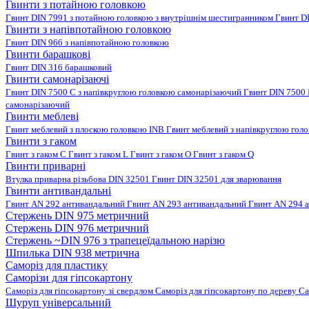
Гвинти з потайною головкою
Гвинт DIN 7991 з потайною головкою з внутрішнім шестигранником
Гвинт D
Гвинти з напівпотайною головкою
Гвинт DIN 966 з напівпотайною головкою
Гвинти барашкові
Гвинт DIN 316 барашковий
Гвинти самонарізаючі
Гвинт DIN 7500 C з напівкруглою головкою самонарізаючий
Гвинт DIN 7500
самонарізаючий
Гвинти меблеві
Гвинт меблевий з плоскою головкою INB
Гвинт меблевий з напівкруглою гол
Гвинти з гаком
Гвинт з гаком C
Гвинт з гаком L
Гвинт з гаком O
Гвинт з гаком Q
Гвинти приварні
Втулка приварна різьбова DIN 32501
Гвинт DIN 32501 для зварювання
Гвинти антивандальні
Гвинт AN 292 антивандальний
Гвинт AN 293 антивандальний
Гвинт AN 294 
Стержень DIN 975 метричний
Стержень DIN 976 метричний
Стержень ~DIN 976 з трапецеїдальною нарізю
Шпилька DIN 938 метрична
Саморіз для пластику
Саморізи для гіпсокартону
Саморіз для гіпсокартону зі свердлом
Саморіз для гіпсокартону по дереву
Са
Шуруп універсальний