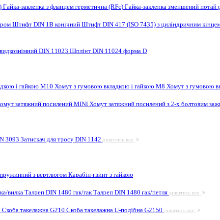
F)
Гайка-заклепка з фланцем герметична (RFc)
Гайка-заклепка зменшений потай 
ором
Штифт DIN 1B конічний
Штифт DIN 417 (ISO 7435) з циліндричним кінце
видкознімний DIN 11023
Шплінт DIN 11024 форма D
адкою і гайкою M10
Хомут з гумовою вкладкою і гайкою M8
Хомут з гумовою в
омут затяжний посилений MINI
Хомут затяжний посилений з 2-х болтовим за
IN 3093
Затискач для тросу DIN 1142
дивитись все
 пружинний з вертлюгом
Карабін-гвинт з гайкою
лка/вилка
Талреп DIN 1480 гак/гак
Талреп DIN 1480 гак/петля
дивитись все
9
Скоба такелажна G210
Скоба такелажна U-подібна G2150
дивитись все