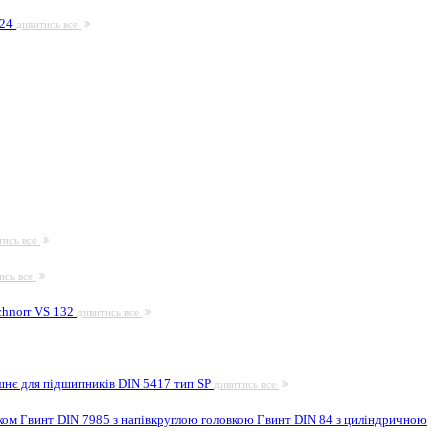
924
дивитись все
тись все
ись все
hnorr VS 132
дивитись все
шнє для підшипників DIN 5417 тип SP
дивитись все
иком
Гвинт DIN 7985 з напівкруглою головкою
Гвинт DIN 84 з циліндричною