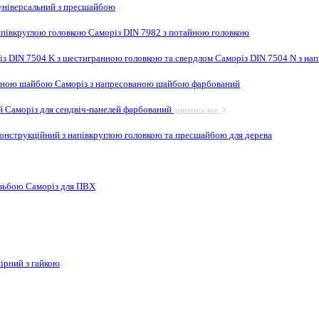
ніверсальний з пресшайбою
апівкруглою головкою
Саморіз DIN 7982 з потайною головкою
із DIN 7504 K з шестигранною головкою та свердлом
Саморіз DIN 7504 N з на
ваною шайбою
Саморіз з напресованою шайбою фарбований
ей
Саморіз для сендвіч-панелей фарбований
дивитись все
онструкційний з напівкруглою головкою та пресшайбою для дерева
ізьбою
Саморіз для ПВХ
ірний з гайкою