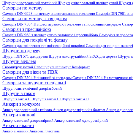
Шуруп універсальний потайний
Шуруп універсальний напівкруглий
Шуруп у
Саморізи по металу
Саморіз DIN 6928 по металу з шестигранною головкою
Саморіз DIN 7981 з н
Саморізи по металу зі свердлом
Саморіз DIN 7504 K з шестигранною головкою та посиленим свердлом
Самор
Саморізи з пресшайбою
Саморіз DIN 968 з напівкруглою головкою і пресшайбою
Саморіз з напресо
Саморізи для покрівлі та фасаду
Саморіз для кріплення термоізоляційної покрівлі
Саморіз для сендвіч-панел
Шурупи по дереву
Шуруп DIN 571 для дерева
Шуруп конструкційний SPAX для дерева
Шуруп к
Шурупи меблеві
Єврошуруп потай
Єврошуруп напівкруг
Конфірмат
Саморізи для вікон та ПВХ
Саморіз DIN 7504 P віконний зі свердлом
Саморіз DIN 7504 P з метричною р
Саморізи та шурупи спеціальні
Шуруп сантехнічний дворізьбовий
Шурупи з гаком
Шуруп з гаком C
Шуруп з гаком L
Шуруп з гаком O
Анкери з кожухом
Анкер дворозпірний з гайкою
Анкер однорозпірний з болтом
Анкер однорозп
Анкери клинові
Анкер клиновий дворозпірний
Анкер клиновий однорозпірний
Анкери віконні
Анкер віконний
Анкерна пластина