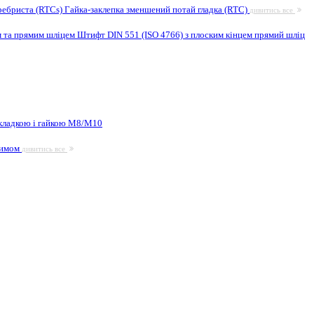
ребриста (RTCs)
Гайка-заклепка зменшений потай гладка (RTC)
дивитись все
м та прямим шліцем
Штифт DIN 551 (ISO 4766) з плоским кінцем прямий шліц
кладкою і гайкою М8/M10
жимом
дивитись все