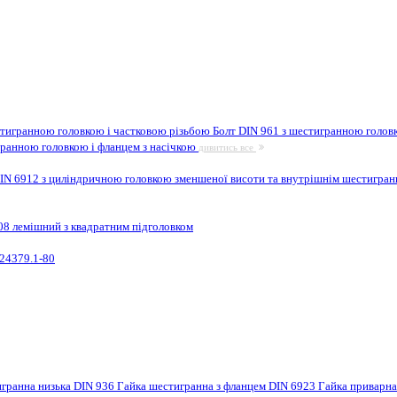
стигранною головкою і частковою різьбою
Болт DIN 961 з шестигранною головк
гранною головкою і фланцем з насічкою
дивитись все
IN 6912 з циліндричною головкою зменшеної висоти та внутрішнім шестигра
08 лемішний з квадратним підголовком
24379.1-80
игранна низька DIN 936
Гайка шестигранна з фланцем DIN 6923
Гайка приварн