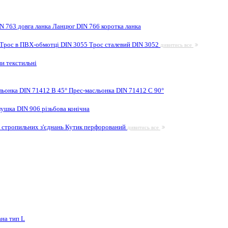
N 763 довга ланка
Ланцюг DIN 766 коротка ланка
Трос в ПВХ-обмотці DIN 3055
Трос сталевий DIN 3052
дивитись все
и текстильні
льонка DIN 71412 B 45°
Прес-масльонка DIN 71412 C 90°
лушка DIN 906 різьбова конічна
 стропильних з'єднань
Кутик перфорований
дивитись все
на тип L