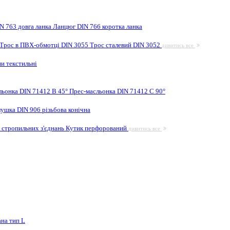
N 763 довга ланка
Ланцюг DIN 766 коротка ланка
Трос в ПВХ-обмотці DIN 3055
Трос сталевий DIN 3052
дивитись все
и текстильні
льонка DIN 71412 B 45°
Прес-масльонка DIN 71412 C 90°
лушка DIN 906 різьбова конічна
 стропильних з'єднань
Кутик перфорований
дивитись все
на тип L