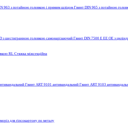
IN 963 з потайною головкою і прямим шліцом
Гвинт DIN 965 з потайною голов
 D з шестигранною головкою самонарізаючий
Гвинт DIN 7500 E EE OE з цилі
овкою RL
Стяжка міжсекційна
антивандальний
Гвинт ART 9101 антивандальний
Гвинт ART 9103 антивандал
моріз для гіпсокартону по металу