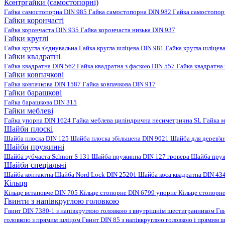
Контргайки (самостопорні)
Гайка самостопорна DIN 985
Гайка самостопорна DIN 982
Гайка самостопо
Гайки корончасті
Гайка корончаста DIN 935
Гайка корончаста низька DIN 937
Гайки круглі
Гайка кругла з'єднувальна
Гайка кругла шліцева DIN 981
Гайка кругла шліцев
Гайки квадратні
Гайка квадратна DIN 562
Гайка квадратна з фаскою DIN 557
Гайка квадратна
Гайки ковпачкові
Гайка ковпачкова DIN 1587
Гайка ковпачкова DIN 917
Гайки барашкові
Гайка барашкова DIN 315
Гайки меблеві
Гайка упорна DIN 1624
Гайка меблева циліндрична несиметрична SL
Гайка м
Шайби плоскі
Шайба плоска DIN 125
Шайба плоска збільшена DIN 9021
Шайба для дерев'я
Шайби пружинні
Шайба зубчаста Schnorr S 131
Шайба пружинна DIN 127 гровера
Шайба пруж
Шайби спеціальні
Шайба контактна
Шайба Nord Lock DIN 25201
Шайба коса квадратна DIN 43
Кільця
Кільце встановче DIN 705
Кільце стопорне DIN 6799 упорне
Кільце стопорн
Гвинти з напівкруглою головкою
Гвинт DIN 7380-1 з напівкруглою головкою з внутрішнім шестигранником
Гв
головкою з прямим шліцом
Гвинт DIN 85 з напівкруглою головкою і прямим 