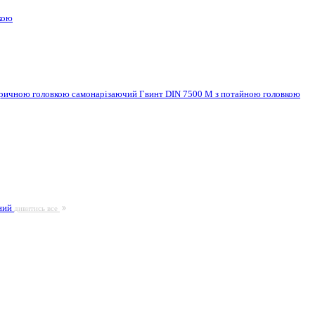
кою
ндричною головкою самонарізаючий
Гвинт DIN 7500 M з потайною головкою
ьний
дивитись все