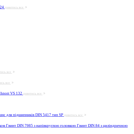
924
дивитись все
тись все
ись все
hnorr VS 132
дивитись все
шнє для підшипників DIN 5417 тип SP
дивитись все
иком
Гвинт DIN 7985 з напівкруглою головкою
Гвинт DIN 84 з циліндричною