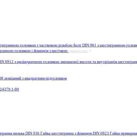
стигранною головкою і частковою різьбою
Болт DIN 961 з шестигранною головк
гранною головкою і фланцем з насічкою
дивитись все
IN 6912 з циліндричною головкою зменшеної висоти та внутрішнім шестигра
08 лемішний з квадратним підголовком
24379.1-80
игранна низька DIN 936
Гайка шестигранна з фланцем DIN 6923
Гайка приварн