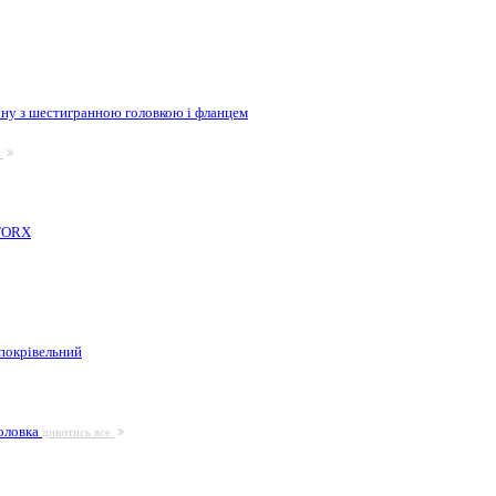
ну з шестигранною головкою і фланцем
е
 TORX
покрівельний
головка
дивитись все