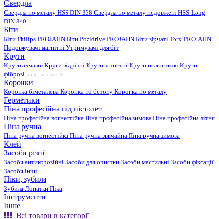
Свердла
Свердла по металу HSS DIN 338
Свердла по металу подовжені HSS-Long
DIN 340
Біти
Біти Philips PROJAHN
Біти Pozidrive PROJAHN
Біти зірчаті Torx PROJAHN
Подовжувачі магнітні
Утримувачі для біт
Круги
Круги алмазні
Круги відрізні
Круги зачистні
Круги пелюсткові
Круги
фіброві
дивитись все
Коронки
Коронка біметалева
Коронка по бетону
Коронка по металу
Герметики
Піна професійна під пістолет
Піна професійна вогнестійка
Піна професійна зимова
Піна професійна літня
Піна ручна
Піна ручна вогнестійка
Піна ручна звичайна
Піна ручна зимова
Клей
Засоби різні
Засоби антикорозійні
Засоби для очистки
Засоби мастильні
Засоби фіксації
Засоби інші
Піки, зубила
Зубила
Лопатки
Піка
Інструменти
Інше
Всі товари в категорії