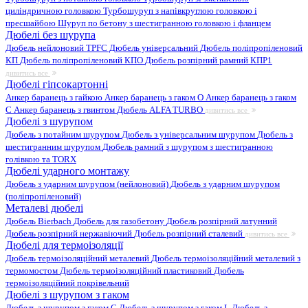
циліндричною головкою
Турбошуруп з напівкруглою головкою і
пресшайбою
Шуруп по бетону з шестигранною головкою і фланцем
Дюбелі без шурупа
Дюбель нейлоновий
TPFC Дюбель універсальний
Дюбель поліпропіленовий
КП
Дюбель поліпропіленовий КПО
Дюбель розпірний рамний КПР1
дивитись все
Дюбелі гіпсокартонні
Анкер баранець з гайкою
Анкер баранець з гаком O
Анкер баранець з гаком
С
Анкер баранець з гвинтом
Дюбель ALFA TURBO
дивитись все
Дюбелі з шурупом
Дюбель з потайним шурупом
Дюбель з універсальним шурупом
Дюбель з
шестигранним шурупом
Дюбель рамний з шурупом з шестигранною
голівкою та TORX
Дюбелі ударного монтажу
Дюбель з ударним шурупом (нейлоновий)
Дюбель з ударним шурупом
(поліпропіленовий)
Металеві дюбелі
Дюбель Bierbach
Дюбель для газобетону
Дюбель розпірний латунний
Дюбель розпірний нержавіючий
Дюбель розпірний сталевий
дивитись все
Дюбелі для термоізоляції
Дюбель термоізоляційний металевий
Дюбель термоізоляційний металевий з
термомостом
Дюбель термоізоляційний пластиковий
Дюбель
термоізоляційний покрівельний
Дюбелі з шурупом з гаком
Дюбель з шурупом з гаком C
Дюбель з шурупом з гаком L
Дюбель з