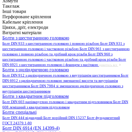
Хомути
Такелаж
Інші товари
Перфороване кріплення
Кабельне кріплення
Цвяхи, дріт, електроди
Витратні матеріали
Болти з шестигранною головкою
Болт DIN 933 з шестигранною головкою і повною різьбою
Болт DIN 931 з
шестигранною головкою і частковою різьбою
Болт DIN 961 з шестигранною
головкою і повною різьбою та дрібний крок різьби
Болт DIN 960 з
шестигранною головкою і частковою різьбою та дрібний крок різьби
Болт
DIN 6921 з шестигранною головкою і фланцем з насічкою
дивитись все
Болти з циліндричною головкою
Болт DIN 912 з циліндричною головкою з внутрішнім шестигранником
Болт
DIN 6912 з циліндричною головкою зменшеної висоти та внутрішнім
шестигранником
Болт DIN 7984 зі зменшеною циліндричною головкою з
внутрішнім шестигранником
Болти з квадратним підголовком
Болт DIN 603 напівкруглою головкою і квадратним підголовником
Болт DIN
608 лемішний з квадратним підголовком
Болти спеціальні
Болт DIN 444 відкидний
Болт норійний DIN 15237
Болт фундаментний
ГОСТ 24379.1-80
Болт DIN 6914 (EN 14399-4)