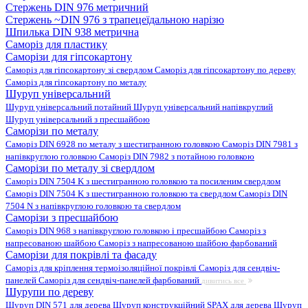
Стержень DIN 976 метричний
Стержень ~DIN 976 з трапецеїдальною нарізю
Шпилька DIN 938 метрична
Саморіз для пластику
Саморізи для гіпсокартону
Саморіз для гіпсокартону зі свердлом
Саморіз для гіпсокартону по дереву
Саморіз для гіпсокартону по металу
Шуруп універсальний
Шуруп універсальний потайний
Шуруп універсальний напівкруглий
Шуруп універсальний з пресшайбою
Саморізи по металу
Саморіз DIN 6928 по металу з шестигранною головкою
Саморіз DIN 7981 з
напівкруглою головкою
Саморіз DIN 7982 з потайною головкою
Саморізи по металу зі свердлом
Саморіз DIN 7504 K з шестигранною головкою та посиленим свердлом
Саморіз DIN 7504 K з шестигранною головкою та свердлом
Саморіз DIN
7504 N з напівкруглою головкою та свердлом
Саморізи з пресшайбою
Саморіз DIN 968 з напівкруглою головкою і пресшайбою
Саморіз з
напресованою шайбою
Саморіз з напресованою шайбою фарбований
Саморізи для покрівлі та фасаду
Саморіз для кріплення термоізоляційної покрівлі
Саморіз для сендвіч-
панелей
Саморіз для сендвіч-панелей фарбований
дивитись все
Шурупи по дереву
Шуруп DIN 571 для дерева
Шуруп конструкційний SPAX для дерева
Шуруп