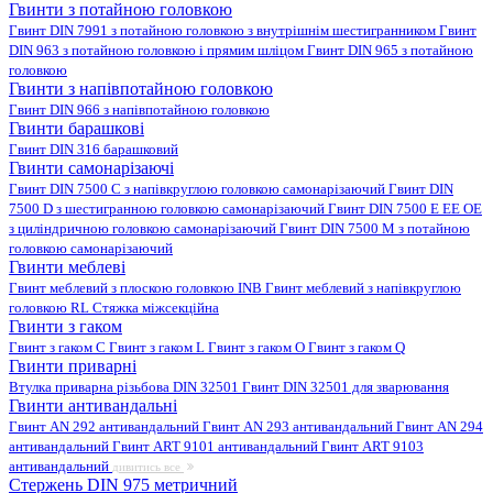
Гвинти з потайною головкою
Гвинт DIN 7991 з потайною головкою з внутрішнім шестигранником
Гвинт
DIN 963 з потайною головкою і прямим шліцом
Гвинт DIN 965 з потайною
головкою
Гвинти з напівпотайною головкою
Гвинт DIN 966 з напівпотайною головкою
Гвинти барашкові
Гвинт DIN 316 барашковий
Гвинти самонарізаючі
Гвинт DIN 7500 C з напівкруглою головкою самонарізаючий
Гвинт DIN
7500 D з шестигранною головкою самонарізаючий
Гвинт DIN 7500 E EE OE
з циліндричною головкою самонарізаючий
Гвинт DIN 7500 M з потайною
головкою самонарізаючий
Гвинти меблеві
Гвинт меблевий з плоскою головкою INB
Гвинт меблевий з напівкруглою
головкою RL
Стяжка міжсекційна
Гвинти з гаком
Гвинт з гаком C
Гвинт з гаком L
Гвинт з гаком O
Гвинт з гаком Q
Гвинти приварні
Втулка приварна різьбова DIN 32501
Гвинт DIN 32501 для зварювання
Гвинти антивандальні
Гвинт AN 292 антивандальний
Гвинт AN 293 антивандальний
Гвинт AN 294
антивандальний
Гвинт ART 9101 антивандальний
Гвинт ART 9103
антивандальний
дивитись все
Стержень DIN 975 метричний