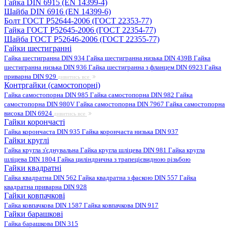
Гайка DIN 6915 (EN 14399-4)
Шайба DIN 6916 (EN 14399-6)
Болт ГОСТ Р52644-2006 (ГОСТ 22353-77)
Гайка ГОСТ Р52645-2006 (ГОСТ 22354-77)
Шайба ГОСТ Р52646-2006 (ГОСТ 22355-77)
Гайки шестигранні
Гайка шестигранна DIN 934
Гайка шестигранна низька DIN 439B
Гайка
шестигранна низька DIN 936
Гайка шестигранна з фланцем DIN 6923
Гайка
приварна DIN 929
дивитись все
Контргайки (самостопорні)
Гайка самостопорна DIN 985
Гайка самостопорна DIN 982
Гайка
самостопорна DIN 980V
Гайка самостопорна DIN 7967
Гайка самостопорна
висока DIN 6924
дивитись все
Гайки корончасті
Гайка корончаста DIN 935
Гайка корончаста низька DIN 937
Гайки круглі
Гайка кругла з'єднувальна
Гайка кругла шліцева DIN 981
Гайка кругла
шліцева DIN 1804
Гайка циліндрична з трапецієвидною різьбою
Гайки квадратні
Гайка квадратна DIN 562
Гайка квадратна з фаскою DIN 557
Гайка
квадратна приварна DIN 928
Гайки ковпачкові
Гайка ковпачкова DIN 1587
Гайка ковпачкова DIN 917
Гайки барашкові
Гайка барашкова DIN 315