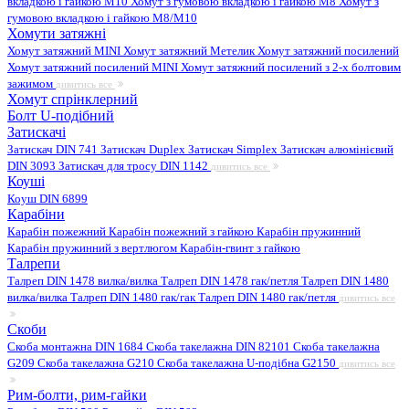
вкладкою і гайкою M10
Хомут з гумовою вкладкою і гайкою M8
Хомут з
гумовою вкладкою і гайкою М8/M10
Хомути затяжні
Хомут затяжний MINI
Хомут затяжний Метелик
Хомут затяжний посилений
Хомут затяжний посилений MINI
Хомут затяжний посилений з 2-х болтовим
зажимом
дивитись все
Хомут спрінклерний
Болт U-подібний
Затискачі
Затискач DIN 741
Затискач Duplex
Затискач Simplex
Затискач алюмінієвий
DIN 3093
Затискач для тросу DIN 1142
дивитись все
Коуші
Коуш DIN 6899
Карабіни
Карабін пожежний
Карабін пожежний з гайкою
Карабін пружинний
Карабін пружинний з вертлюгом
Карабін-гвинт з гайкою
Талрепи
Талреп DIN 1478 вилка/вилка
Талреп DIN 1478 гак/петля
Талреп DIN 1480
вилка/вилка
Талреп DIN 1480 гак/гак
Талреп DIN 1480 гак/петля
дивитись все
Скоби
Скоба монтажна DIN 1684
Скоба такелажна DIN 82101
Скоба такелажна
G209
Скоба такелажна G210
Скоба такелажна U-подібна G2150
дивитись все
Рим-болти, рим-гайки