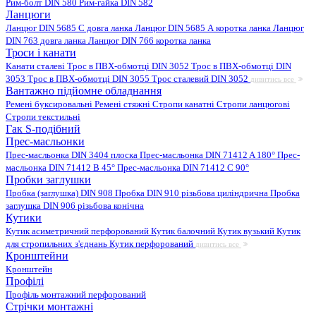
Рим-болт DIN 580
Рим-гайка DIN 582
Ланцюги
Ланцюг DIN 5685 C довга ланка
Ланцюг DIN 5685 А коротка ланка
Ланцюг
DIN 763 довга ланка
Ланцюг DIN 766 коротка ланка
Троси і канати
Канати сталеві
Трос в ПВХ-обмотці DIN 3052
Трос в ПВХ-обмотці DIN
3053
Трос в ПВХ-обмотці DIN 3055
Трос сталевий DIN 3052
дивитись все
Вантажно підйомне обладнання
Ремені буксировальні
Ремені стяжні
Стропи канатні
Стропи ланцюгові
Стропи текстильні
Гак S-подібний
Прес-масльонки
Прес-масльонка DIN 3404 плоска
Прес-масльонка DIN 71412 A 180°
Прес-
масльонка DIN 71412 B 45°
Прес-масльонка DIN 71412 C 90°
Пробки заглушки
Пробка (заглушка) DIN 908
Пробка DIN 910 різьбова циліндрична
Пробка
заглушка DIN 906 різьбова конічна
Кутики
Кутик асиметричний перфорований
Кутик балочний
Кутик вузький
Кутик
для стропильних з'єднань
Кутик перфорований
дивитись все
Кронштейни
Кронштейн
Профілі
Профіль монтажний перфорований
Стрічки монтажні