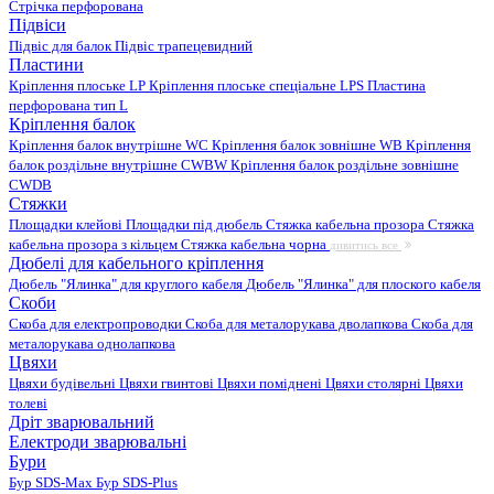
Стрічка перфорована
Підвіси
Підвіс для балок
Підвіс трапецевидний
Пластини
Кріплення плоське LP
Кріплення плоське спеціальне LPS
Пластина
перфорована тип L
Кріплення балок
Кріплення балок внутрішне WC
Кріплення балок зовнішне WB
Кріплення
балок роздільне внутрішне CWBW
Кріплення балок роздільне зовнішне
CWDB
Стяжки
Площадки клейові
Площадки під дюбель
Стяжка кабельна прозора
Стяжка
кабельна прозора з кільцем
Стяжка кабельна чорна
дивитись все
Дюбелі для кабельного кріплення
Дюбель "Ялинка" для круглого кабеля
Дюбель "Ялинка" для плоского кабеля
Скоби
Скоба для електропроводки
Скоба для металорукава дволапкова
Скоба для
металорукава однолапкова
Цвяхи
Цвяхи будівельні
Цвяхи гвинтові
Цвяхи поміднені
Цвяхи столярні
Цвяхи
толеві
Дріт зварювальний
Електроди зварювальні
Бури
Бур SDS-Max
Бур SDS-Plus