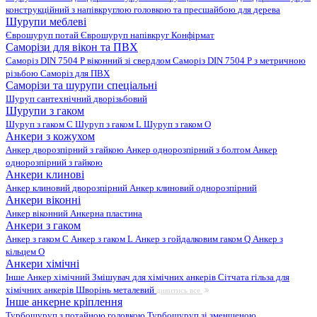
конструкційний з напівкруглою головкою та пресшайбою для дерева
Шурупи меблеві
Єврошуруп потай
Єврошуруп напівкруг
Конфірмат
Саморізи для вікон та ПВХ
Саморіз DIN 7504 P віконний зі свердлом
Саморіз DIN 7504 P з метричною
різьбою
Саморіз для ПВХ
Саморізи та шурупи спеціальні
Шуруп сантехнічний дворізьбовий
Шурупи з гаком
Шуруп з гаком C
Шуруп з гаком L
Шуруп з гаком O
Анкери з кожухом
Анкер дворозпірний з гайкою
Анкер однорозпірний з болтом
Анкер
однорозпірний з гайкою
Анкери клинові
Анкер клиновий дворозпірний
Анкер клиновий однорозпірний
Анкери віконні
Анкер віконний
Анкерна пластина
Анкери з гаком
Анкер з гаком C
Анкер з гаком L
Анкер з гойдалковим гаком Q
Анкер з
кільцем O
Анкери хімічні
Інше
Анкер хімічний
Змішувач для хімічних анкерів
Сітчата гільза для
хімічних анкерів
Шворінь металевий
дивитись все
Інше анкерне кріплення
Турбошуруп з потайною головкою
Турбошуруп зі зменшеною