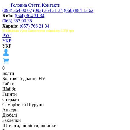
Головна
Статті
Контакти
(098) 364 00 07
(093) 364 31 34
(066) 884 13 62
Київ:
(044) 364 31 34
(063) 353 00 35
Харків:
(057) 766 21 34
Мінімальна сума замовлення становить 1000 грн
РУС
УКР
УКР
0
Болти
Болтові з'єднання HV
Гайки
Шайби
Гвинти
Стержні
Саморізи та Шурупи
Анкери
Дюбелі
Заклепки
Штифти, шплінти, шпонки