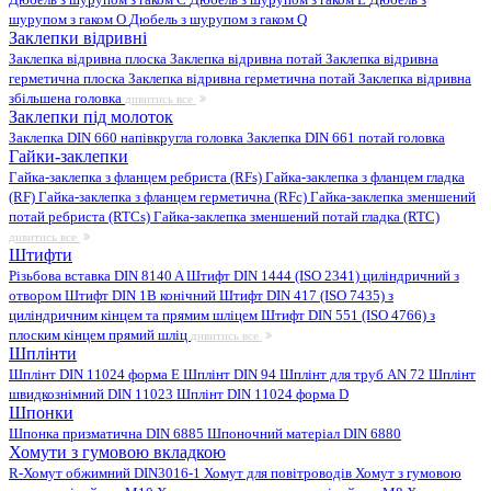
шурупом з гаком O
Дюбель з шурупом з гаком Q
Заклепки відривні
Заклепка відривна плоска
Заклепка відривна потай
Заклепка відривна
герметична плоска
Заклепка відривна герметична потай
Заклепка відривна
збільшена головка
дивитись все
Заклепки під молоток
Заклепка DIN 660 напівкругла головка
Заклепка DIN 661 потай головка
Гайки-заклепки
Гайка-заклепка з фланцем ребриста (RFs)
Гайка-заклепка з фланцем гладка
(RF)
Гайка-заклепка з фланцем герметична (RFc)
Гайка-заклепка зменшений
потай ребриста (RTCs)
Гайка-заклепка зменшений потай гладка (RTC)
дивитись все
Штифти
Різьбова вставка DIN 8140 A
Штифт DIN 1444 (ISO 2341) циліндричний з
отвором
Штифт DIN 1B конічний
Штифт DIN 417 (ISO 7435) з
циліндричним кінцем та прямим шліцем
Штифт DIN 551 (ISO 4766) з
плоским кінцем прямий шліц
дивитись все
Шплінти
Шплінт DIN 11024 форма E
Шплінт DIN 94
Шплінт для труб AN 72
Шплінт
швидкознімний DIN 11023
Шплінт DIN 11024 форма D
Шпонки
Шпонка призматична DIN 6885
Шпоночний матеріал DIN 6880
Хомути з гумовою вкладкою
R-Хомут обжимний DIN3016-1
Хомут для повітроводів
Хомут з гумовою