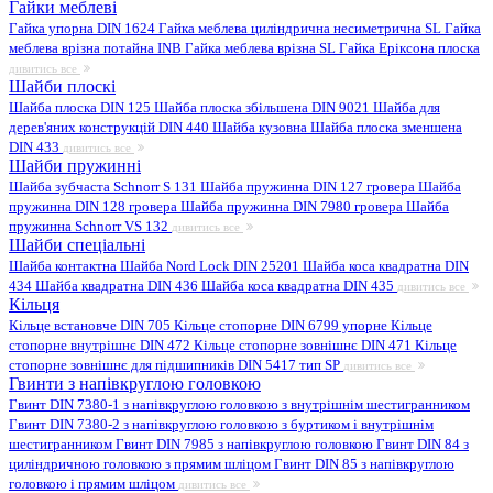
Гайки меблеві
Гайка упорна DIN 1624
Гайка меблева циліндрична несиметрична SL
Гайка
меблева врізна потайна INB
Гайка меблева врізна SL
Гайка Еріксона плоска
дивитись все
Шайби плоскі
Шайба плоска DIN 125
Шайба плоска збільшена DIN 9021
Шайба для
дерев'яних конструкцій DIN 440
Шайба кузовна
Шайба плоска зменшена
DIN 433
дивитись все
Шайби пружинні
Шайба зубчаста Schnorr S 131
Шайба пружинна DIN 127 гровера
Шайба
пружинна DIN 128 гровера
Шайба пружинна DIN 7980 гровера
Шайба
пружинна Schnorr VS 132
дивитись все
Шайби спеціальні
Шайба контактна
Шайба Nord Lock DIN 25201
Шайба коса квадратна DIN
434
Шайба квадратна DIN 436
Шайба коса квадратна DIN 435
дивитись все
Кільця
Кільце встановче DIN 705
Кільце стопорне DIN 6799 упорне
Кільце
стопорне внутрішнє DIN 472
Кільце стопорне зовнішнє DIN 471
Кільце
стопорне зовнішнє для підшипників DIN 5417 тип SP
дивитись все
Гвинти з напівкруглою головкою
Гвинт DIN 7380-1 з напівкруглою головкою з внутрішнім шестигранником
Гвинт DIN 7380-2 з напівкруглою головкою з буртиком і внутрішнім
шестигранником
Гвинт DIN 7985 з напівкруглою головкою
Гвинт DIN 84 з
циліндричною головкою з прямим шліцом
Гвинт DIN 85 з напівкруглою
головкою і прямим шліцом
дивитись все