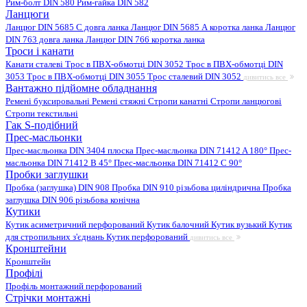
Рим-болт DIN 580
Рим-гайка DIN 582
Ланцюги
Ланцюг DIN 5685 C довга ланка
Ланцюг DIN 5685 А коротка ланка
Ланцюг
DIN 763 довга ланка
Ланцюг DIN 766 коротка ланка
Троси і канати
Канати сталеві
Трос в ПВХ-обмотці DIN 3052
Трос в ПВХ-обмотці DIN
3053
Трос в ПВХ-обмотці DIN 3055
Трос сталевий DIN 3052
дивитись все
Вантажно підйомне обладнання
Ремені буксировальні
Ремені стяжні
Стропи канатні
Стропи ланцюгові
Стропи текстильні
Гак S-подібний
Прес-масльонки
Прес-масльонка DIN 3404 плоска
Прес-масльонка DIN 71412 A 180°
Прес-
масльонка DIN 71412 B 45°
Прес-масльонка DIN 71412 C 90°
Пробки заглушки
Пробка (заглушка) DIN 908
Пробка DIN 910 різьбова циліндрична
Пробка
заглушка DIN 906 різьбова конічна
Кутики
Кутик асиметричний перфорований
Кутик балочний
Кутик вузький
Кутик
для стропильних з'єднань
Кутик перфорований
дивитись все
Кронштейни
Кронштейн
Профілі
Профіль монтажний перфорований
Стрічки монтажні