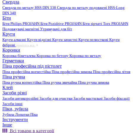
Свердла
Свердла по металу HSS DIN 338
Свердла по металу подовжені HSS-Long
DIN 340
Біти
Біти Philips PROJAHN
Біти Pozidrive PROJAHN
Біти зірчаті Torx PROJAHN
Подовжувачі магнітні
Утримувачі для біт
Круги
Круги алмазні
Круги відрізні
Круги зачистні
Круги пелюсткові
Круги
фіброві
дивитись все
Коронки
Коронка біметалева
Коронка по бетону
Коронка по металу
Герметики
Піна професійна під пістолет
Піна професійна вогнестійка
Піна професійна зимова
Піна професійна літня
Піна ручна
Піна ручна вогнестійка
Піна ручна звичайна
Піна ручна зимова
Клей
Засоби різні
Засоби антикорозійні
Засоби для очистки
Засоби мастильні
Засоби фіксації
Засоби інші
Піки, зубила
Зубила
Лопатки
Піка
Інструменти
Інше
Всі товари в категорії