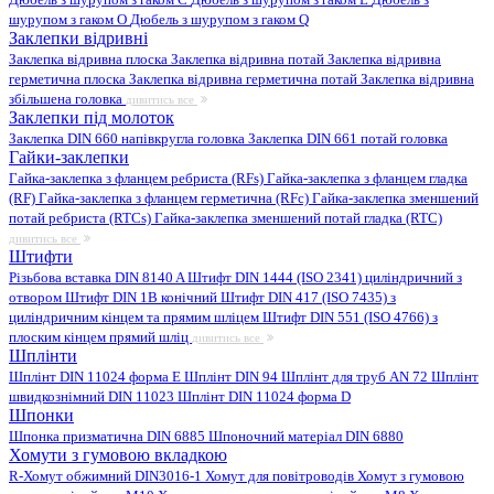
шурупом з гаком O
Дюбель з шурупом з гаком Q
Заклепки відривні
Заклепка відривна плоска
Заклепка відривна потай
Заклепка відривна
герметична плоска
Заклепка відривна герметична потай
Заклепка відривна
збільшена головка
дивитись все
Заклепки під молоток
Заклепка DIN 660 напівкругла головка
Заклепка DIN 661 потай головка
Гайки-заклепки
Гайка-заклепка з фланцем ребриста (RFs)
Гайка-заклепка з фланцем гладка
(RF)
Гайка-заклепка з фланцем герметична (RFc)
Гайка-заклепка зменшений
потай ребриста (RTCs)
Гайка-заклепка зменшений потай гладка (RTC)
дивитись все
Штифти
Різьбова вставка DIN 8140 A
Штифт DIN 1444 (ISO 2341) циліндричний з
отвором
Штифт DIN 1B конічний
Штифт DIN 417 (ISO 7435) з
циліндричним кінцем та прямим шліцем
Штифт DIN 551 (ISO 4766) з
плоским кінцем прямий шліц
дивитись все
Шплінти
Шплінт DIN 11024 форма E
Шплінт DIN 94
Шплінт для труб AN 72
Шплінт
швидкознімний DIN 11023
Шплінт DIN 11024 форма D
Шпонки
Шпонка призматична DIN 6885
Шпоночний матеріал DIN 6880
Хомути з гумовою вкладкою
R-Хомут обжимний DIN3016-1
Хомут для повітроводів
Хомут з гумовою