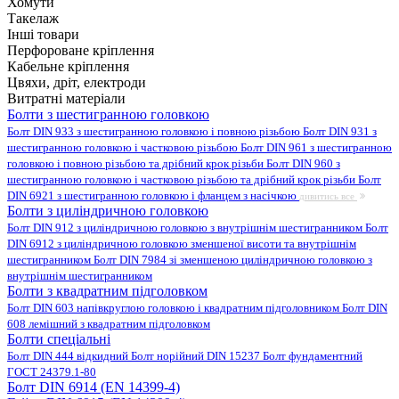
Хомути
Такелаж
Інші товари
Перфороване кріплення
Кабельне кріплення
Цвяхи, дріт, електроди
Витратні матеріали
Болти з шестигранною головкою
Болт DIN 933 з шестигранною головкою і повною різьбою
Болт DIN 931 з
шестигранною головкою і частковою різьбою
Болт DIN 961 з шестигранною
головкою і повною різьбою та дрібний крок різьби
Болт DIN 960 з
шестигранною головкою і частковою різьбою та дрібний крок різьби
Болт
DIN 6921 з шестигранною головкою і фланцем з насічкою
дивитись все
Болти з циліндричною головкою
Болт DIN 912 з циліндричною головкою з внутрішнім шестигранником
Болт
DIN 6912 з циліндричною головкою зменшеної висоти та внутрішнім
шестигранником
Болт DIN 7984 зі зменшеною циліндричною головкою з
внутрішнім шестигранником
Болти з квадратним підголовком
Болт DIN 603 напівкруглою головкою і квадратним підголовником
Болт DIN
608 лемішний з квадратним підголовком
Болти спеціальні
Болт DIN 444 відкидний
Болт норійний DIN 15237
Болт фундаментний
ГОСТ 24379.1-80
Болт DIN 6914 (EN 14399-4)