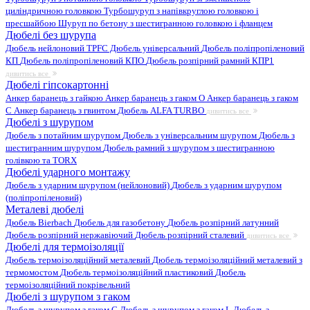
циліндричною головкою
Турбошуруп з напівкруглою головкою і
пресшайбою
Шуруп по бетону з шестигранною головкою і фланцем
Дюбелі без шурупа
Дюбель нейлоновий
TPFC Дюбель універсальний
Дюбель поліпропіленовий
КП
Дюбель поліпропіленовий КПО
Дюбель розпірний рамний КПР1
дивитись все
Дюбелі гіпсокартонні
Анкер баранець з гайкою
Анкер баранець з гаком O
Анкер баранець з гаком
С
Анкер баранець з гвинтом
Дюбель ALFA TURBO
дивитись все
Дюбелі з шурупом
Дюбель з потайним шурупом
Дюбель з універсальним шурупом
Дюбель з
шестигранним шурупом
Дюбель рамний з шурупом з шестигранною
голівкою та TORX
Дюбелі ударного монтажу
Дюбель з ударним шурупом (нейлоновий)
Дюбель з ударним шурупом
(поліпропіленовий)
Металеві дюбелі
Дюбель Bierbach
Дюбель для газобетону
Дюбель розпірний латунний
Дюбель розпірний нержавіючий
Дюбель розпірний сталевий
дивитись все
Дюбелі для термоізоляції
Дюбель термоізоляційний металевий
Дюбель термоізоляційний металевий з
термомостом
Дюбель термоізоляційний пластиковий
Дюбель
термоізоляційний покрівельний
Дюбелі з шурупом з гаком
Дюбель з шурупом з гаком C
Дюбель з шурупом з гаком L
Дюбель з