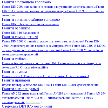
Гвинти з потайною головкою
Гвинт DIN 7991 з потайною головкою з внутрішнім шестигранником
Гвинт
DIN 963 з потайною головкою і прямим шліцом
Гвинт DIN 965 з потайною
головкою
Гвинти з напівпотайною головкою
Гвинт DIN 966 з напівпотайною головкою
Гвинти барашкові
Гвинт DIN 316 барашковий
Гвинти самонарізаючі
Гвинт DIN 7500 C з напівкруглою головкою самонарізаючий
Гвинт DIN
7500 D з шестигранною головкою самонарізаючий
Гвинт DIN 7500 E EE OE
з циліндричною головкою самонарізаючий
Гвинт DIN 7500 M з потайною
головкою самонарізаючий
Гвинти меблеві
Гвинт меблевий з плоскою головкою INB
Гвинт меблевий з напівкруглою
головкою RL
Стяжка міжсекційна
Гвинти з гаком
Гвинт з гаком C
Гвинт з гаком L
Гвинт з гаком O
Гвинт з гаком Q
Гвинти приварні
Втулка приварна різьбова DIN 32501
Гвинт DIN 32501 для зварювання
Гвинти антивандальні
Гвинт AN 292 антивандальний
Гвинт AN 293 антивандальний
Гвинт AN 294
антивандальний
Гвинт ART 9101 антивандальний
Гвинт ART 9103
антивандальний
дивитись все
Стержень DIN 975 метричний