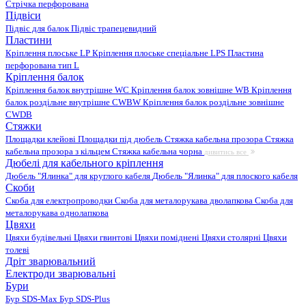
Стрічка перфорована
Підвіси
Підвіс для балок
Підвіс трапецевидний
Пластини
Кріплення плоське LP
Кріплення плоське спеціальне LPS
Пластина
перфорована тип L
Кріплення балок
Кріплення балок внутрішне WC
Кріплення балок зовнішне WB
Кріплення
балок роздільне внутрішне CWBW
Кріплення балок роздільне зовнішне
CWDB
Стяжки
Площадки клейові
Площадки під дюбель
Стяжка кабельна прозора
Стяжка
кабельна прозора з кільцем
Стяжка кабельна чорна
дивитись все
Дюбелі для кабельного кріплення
Дюбель "Ялинка" для круглого кабеля
Дюбель "Ялинка" для плоского кабеля
Скоби
Скоба для електропроводки
Скоба для металорукава дволапкова
Скоба для
металорукава однолапкова
Цвяхи
Цвяхи будівельні
Цвяхи гвинтові
Цвяхи поміднені
Цвяхи столярні
Цвяхи
толеві
Дріт зварювальний
Електроди зварювальні
Бури
Бур SDS-Max
Бур SDS-Plus