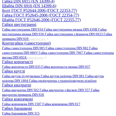
Гайка DIN 6915 (EN 14399-4)
Шайба DIN 6916 (EN 14399-6)
Болт ГОСТ Р52644-2006 (ГОСТ 22353-77)
Гайка ГОСТ Р52645-2006 (ГОСТ 22354-77)
Шайба ГОСТ Р52646-2006 (ГОСТ 22355-77)
Гайки шестигранні
Гайка шестигранна DIN 934
Гайка шестигранна низька DIN 439B
Гайка
шестигранна низька DIN 936
Гайка шестигранна з фланцем DIN 6923
Гайка
приварна DIN 929
дивитись все
Контргайки (самостопорні)
Гайка самостопорна DIN 985
Гайка самостопорна DIN 982
Гайка
самостопорна DIN 980V
Гайка самостопорна DIN 7967
Гайка самостопорна
висока DIN 6924
дивитись все
Гайки корончасті
Гайка корончаста DIN 935
Гайка корончаста низька DIN 937
Гайки круглі
Гайка кругла з'єднувальна
Гайка кругла шліцева DIN 981
Гайка кругла
шліцева DIN 1804
Гайка циліндрична з трапецієвидною різьбою
Гайки квадратні
Гайка квадратна DIN 562
Гайка квадратна з фаскою DIN 557
Гайка
квадратна приварна DIN 928
Гайки ковпачкові
Гайка ковпачкова DIN 1587
Гайка ковпачкова DIN 917
Гайки барашкові
Гайка барашкова DIN 315