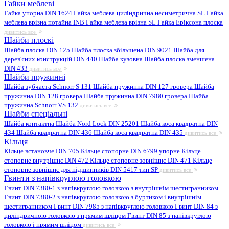
Гайки меблеві
Гайка упорна DIN 1624
Гайка меблева циліндрична несиметрична SL
Гайка
меблева врізна потайна INB
Гайка меблева врізна SL
Гайка Еріксона плоска
дивитись все
Шайби плоскі
Шайба плоска DIN 125
Шайба плоска збільшена DIN 9021
Шайба для
дерев'яних конструкцій DIN 440
Шайба кузовна
Шайба плоска зменшена
DIN 433
дивитись все
Шайби пружинні
Шайба зубчаста Schnorr S 131
Шайба пружинна DIN 127 гровера
Шайба
пружинна DIN 128 гровера
Шайба пружинна DIN 7980 гровера
Шайба
пружинна Schnorr VS 132
дивитись все
Шайби спеціальні
Шайба контактна
Шайба Nord Lock DIN 25201
Шайба коса квадратна DIN
434
Шайба квадратна DIN 436
Шайба коса квадратна DIN 435
дивитись все
Кільця
Кільце встановче DIN 705
Кільце стопорне DIN 6799 упорне
Кільце
стопорне внутрішнє DIN 472
Кільце стопорне зовнішнє DIN 471
Кільце
стопорне зовнішнє для підшипників DIN 5417 тип SP
дивитись все
Гвинти з напівкруглою головкою
Гвинт DIN 7380-1 з напівкруглою головкою з внутрішнім шестигранником
Гвинт DIN 7380-2 з напівкруглою головкою з буртиком і внутрішнім
шестигранником
Гвинт DIN 7985 з напівкруглою головкою
Гвинт DIN 84 з
циліндричною головкою з прямим шліцом
Гвинт DIN 85 з напівкруглою
головкою і прямим шліцом
дивитись все