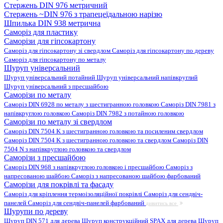
Стержень DIN 976 метричний
Стержень ~DIN 976 з трапецеїдальною нарізю
Шпилька DIN 938 метрична
Саморіз для пластику
Саморізи для гіпсокартону
Саморіз для гіпсокартону зі свердлом
Саморіз для гіпсокартону по дереву
Саморіз для гіпсокартону по металу
Шуруп універсальний
Шуруп універсальний потайний
Шуруп універсальний напівкруглий
Шуруп універсальний з пресшайбою
Саморізи по металу
Саморіз DIN 6928 по металу з шестигранною головкою
Саморіз DIN 7981 з
напівкруглою головкою
Саморіз DIN 7982 з потайною головкою
Саморізи по металу зі свердлом
Саморіз DIN 7504 K з шестигранною головкою та посиленим свердлом
Саморіз DIN 7504 K з шестигранною головкою та свердлом
Саморіз DIN
7504 N з напівкруглою головкою та свердлом
Саморізи з пресшайбою
Саморіз DIN 968 з напівкруглою головкою і пресшайбою
Саморіз з
напресованою шайбою
Саморіз з напресованою шайбою фарбований
Саморізи для покрівлі та фасаду
Саморіз для кріплення термоізоляційної покрівлі
Саморіз для сендвіч-
панелей
Саморіз для сендвіч-панелей фарбований
дивитись все
Шурупи по дереву
Шуруп DIN 571 для дерева
Шуруп конструкційний SPAX для дерева
Шуруп