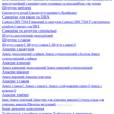
конструкційний з напівкруглою головкою та пресшайбою для дерева
Шурупи меблеві
Єврошуруп потай
Єврошуруп напівкруг
Конфірмат
Саморізи для вікон та ПВХ
Саморіз DIN 7504 P віконний зі свердлом
Саморіз DIN 7504 P з метричною
різьбою
Саморіз для ПВХ
Саморізи та шурупи спеціальні
Шуруп сантехнічний дворізьбовий
Шурупи з гаком
Шуруп з гаком C
Шуруп з гаком L
Шуруп з гаком O
Анкери з кожухом
Анкер дворозпірний з гайкою
Анкер однорозпірний з болтом
Анкер
однорозпірний з гайкою
Анкери клинові
Анкер клиновий дворозпірний
Анкер клиновий однорозпірний
Анкери віконні
Анкер віконний
Анкерна пластина
Анкери з гаком
Анкер з гаком C
Анкер з гаком L
Анкер з гойдалковим гаком Q
Анкер з
кільцем O
Анкери хімічні
Інше
Анкер хімічний
Змішувач для хімічних анкерів
Сітчата гільза для
хімічних анкерів
Шворінь металевий
дивитись все
Інше анкерне кріплення
Турбошуруп з потайною головкою
Турбошуруп зі зменшеною