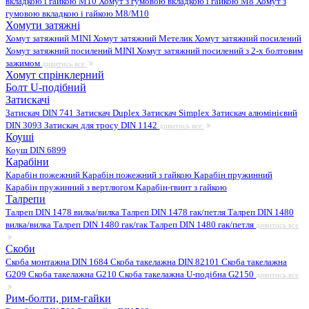
вкладкою і гайкою M10
Хомут з гумовою вкладкою і гайкою M8
Хомут з
гумовою вкладкою і гайкою М8/M10
Хомути затяжні
Хомут затяжний MINI
Хомут затяжний Метелик
Хомут затяжний посилений
Хомут затяжний посилений MINI
Хомут затяжний посилений з 2-х болтовим
зажимом
дивитись все
Хомут спрінклерний
Болт U-подібний
Затискачі
Затискач DIN 741
Затискач Duplex
Затискач Simplex
Затискач алюмінієвий
DIN 3093
Затискач для тросу DIN 1142
дивитись все
Коуші
Коуш DIN 6899
Карабіни
Карабін пожежний
Карабін пожежний з гайкою
Карабін пружинний
Карабін пружинний з вертлюгом
Карабін-гвинт з гайкою
Талрепи
Талреп DIN 1478 вилка/вилка
Талреп DIN 1478 гак/петля
Талреп DIN 1480
вилка/вилка
Талреп DIN 1480 гак/гак
Талреп DIN 1480 гак/петля
дивитись все
Скоби
Скоба монтажна DIN 1684
Скоба такелажна DIN 82101
Скоба такелажна
G209
Скоба такелажна G210
Скоба такелажна U-подібна G2150
дивитись все
Рим-болти, рим-гайки