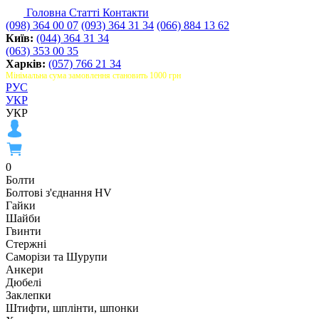
Головна
Статті
Контакти
(098) 364 00 07
(093) 364 31 34
(066) 884 13 62
Київ:
(044) 364 31 34
(063) 353 00 35
Харків:
(057) 766 21 34
Мінімальна сума замовлення становить 1000 грн
РУС
УКР
УКР
0
Болти
Болтові з'єднання HV
Гайки
Шайби
Гвинти
Стержні
Саморізи та Шурупи
Анкери
Дюбелі
Заклепки
Штифти, шплінти, шпонки