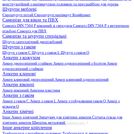
конструкційний з напівкруглою головкою та пресшайбою для дерева
Шурупи меблеві
Єврошуруп потай
Єврошуруп напівкруг
Конфірмат
Саморізи для вікон та ПВХ
Саморіз DIN 7504 P віконний зі свердлом
Саморіз DIN 7504 P з метричною
різьбою
Саморіз для ПВХ
Саморізи та шурупи спеціальні
Шуруп сантехнічний дворізьбовий
Шурупи з гаком
Шуруп з гаком C
Шуруп з гаком L
Шуруп з гаком O
Анкери з кожухом
Анкер дворозпірний з гайкою
Анкер однорозпірний з болтом
Анкер
однорозпірний з гайкою
Анкери клинові
Анкер клиновий дворозпірний
Анкер клиновий однорозпірний
Анкери віконні
Анкер віконний
Анкерна пластина
Анкери з гаком
Анкер з гаком C
Анкер з гаком L
Анкер з гойдалковим гаком Q
Анкер з
кільцем O
Анкери хімічні
Інше
Анкер хімічний
Змішувач для хімічних анкерів
Сітчата гільза для
хімічних анкерів
Шворінь металевий
дивитись все
Інше анкерне кріплення
Турбошуруп з потайною головкою
Турбошуруп зі зменшеною