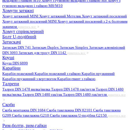
вкладкою і гайкою M10
Хомут з гумовою вкладкою і гайкою M8
Хомут з
гумовою вкладкою і гайкою М8/M10
Хомути затяжні
Хомут затяжний MINI
Хомут затяжний Метелик
Хомут затяжний посилений
Хомут затяжний посилений MINI
Хомут затяжний посилений з 2-х болтовим
зажимом
дивитись все
Хомут спрінклерний
Болт U-подібний
Затискачі
Затискач DIN 741
Затискач Duplex
Затискач Simplex
Затискач алюмінієвий
DIN 3093
Затискач для тросу DIN 1142
дивитись все
Коуші
Коуш DIN 6899
Карабіни
Карабін пожежний
Карабін пожежний з гайкою
Карабін пружинний
Карабін пружинний з вертлюгом
Карабін-гвинт з гайкою
Талрепи
Талреп DIN 1478 вилка/вилка
Талреп DIN 1478 гак/петля
Талреп DIN 1480
вилка/вилка
Талреп DIN 1480 гак/гак
Талреп DIN 1480 гак/петля
дивитись все
Скоби
Скоба монтажна DIN 1684
Скоба такелажна DIN 82101
Скоба такелажна
G209
Скоба такелажна G210
Скоба такелажна U-подібна G2150
дивитись все
Рим-болти, рим-гайки