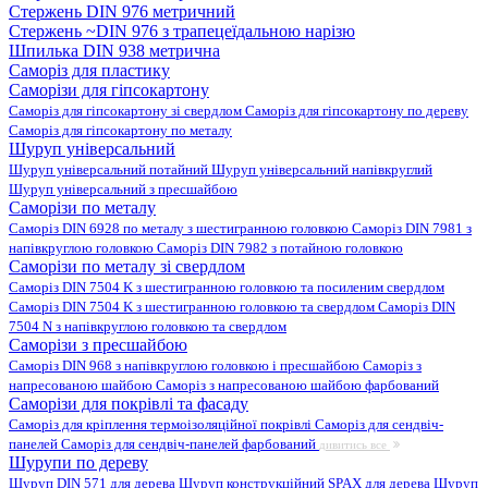
Стержень DIN 976 метричний
Стержень ~DIN 976 з трапецеїдальною нарізю
Шпилька DIN 938 метрична
Саморіз для пластику
Саморізи для гіпсокартону
Саморіз для гіпсокартону зі свердлом
Саморіз для гіпсокартону по дереву
Саморіз для гіпсокартону по металу
Шуруп універсальний
Шуруп універсальний потайний
Шуруп універсальний напівкруглий
Шуруп універсальний з пресшайбою
Саморізи по металу
Саморіз DIN 6928 по металу з шестигранною головкою
Саморіз DIN 7981 з
напівкруглою головкою
Саморіз DIN 7982 з потайною головкою
Саморізи по металу зі свердлом
Саморіз DIN 7504 K з шестигранною головкою та посиленим свердлом
Саморіз DIN 7504 K з шестигранною головкою та свердлом
Саморіз DIN
7504 N з напівкруглою головкою та свердлом
Саморізи з пресшайбою
Саморіз DIN 968 з напівкруглою головкою і пресшайбою
Саморіз з
напресованою шайбою
Саморіз з напресованою шайбою фарбований
Саморізи для покрівлі та фасаду
Саморіз для кріплення термоізоляційної покрівлі
Саморіз для сендвіч-
панелей
Саморіз для сендвіч-панелей фарбований
дивитись все
Шурупи по дереву
Шуруп DIN 571 для дерева
Шуруп конструкційний SPAX для дерева
Шуруп