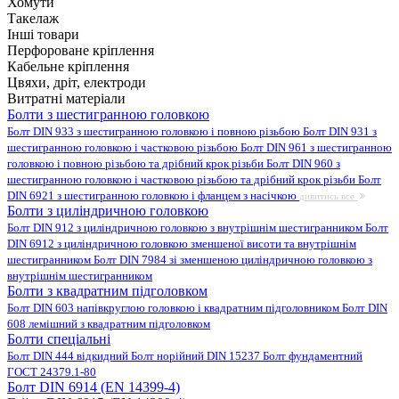
Хомути
Такелаж
Інші товари
Перфороване кріплення
Кабельне кріплення
Цвяхи, дріт, електроди
Витратні матеріали
Болти з шестигранною головкою
Болт DIN 933 з шестигранною головкою і повною різьбою
Болт DIN 931 з
шестигранною головкою і частковою різьбою
Болт DIN 961 з шестигранною
головкою і повною різьбою та дрібний крок різьби
Болт DIN 960 з
шестигранною головкою і частковою різьбою та дрібний крок різьби
Болт
DIN 6921 з шестигранною головкою і фланцем з насічкою
дивитись все
Болти з циліндричною головкою
Болт DIN 912 з циліндричною головкою з внутрішнім шестигранником
Болт
DIN 6912 з циліндричною головкою зменшеної висоти та внутрішнім
шестигранником
Болт DIN 7984 зі зменшеною циліндричною головкою з
внутрішнім шестигранником
Болти з квадратним підголовком
Болт DIN 603 напівкруглою головкою і квадратним підголовником
Болт DIN
608 лемішний з квадратним підголовком
Болти спеціальні
Болт DIN 444 відкидний
Болт норійний DIN 15237
Болт фундаментний
ГОСТ 24379.1-80
Болт DIN 6914 (EN 14399-4)