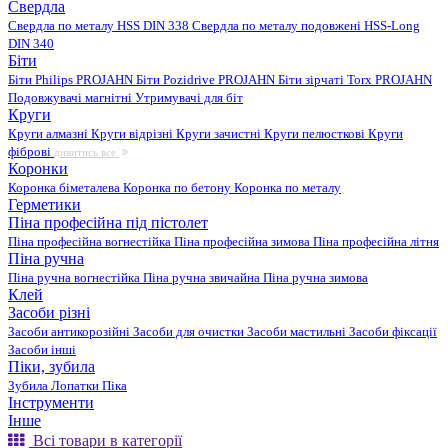
Свердла
Свердла по металу HSS DIN 338
Свердла по металу подовжені HSS-Long
DIN 340
Біти
Біти Philips PROJAHN
Біти Pozidrive PROJAHN
Біти зірчаті Torx PROJAHN
Подовжувачі магнітні
Утримувачі для біт
Круги
Круги алмазні
Круги відрізні
Круги зачистні
Круги пелюсткові
Круги
фіброві
дивитись все
Коронки
Коронка біметалева
Коронка по бетону
Коронка по металу
Герметики
Піна професійна під пістолет
Піна професійна вогнестійка
Піна професійна зимова
Піна професійна літня
Піна ручна
Піна ручна вогнестійка
Піна ручна звичайна
Піна ручна зимова
Клей
Засоби різні
Засоби антикорозійні
Засоби для очистки
Засоби мастильні
Засоби фіксації
Засоби інші
Піки, зубила
Зубила
Лопатки
Піка
Інструменти
Інше
Всі товари в категорії