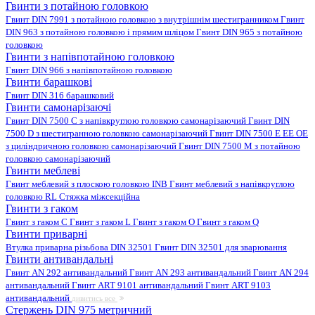
Гвинти з потайною головкою
Гвинт DIN 7991 з потайною головкою з внутрішнім шестигранником
Гвинт
DIN 963 з потайною головкою і прямим шліцом
Гвинт DIN 965 з потайною
головкою
Гвинти з напівпотайною головкою
Гвинт DIN 966 з напівпотайною головкою
Гвинти барашкові
Гвинт DIN 316 барашковий
Гвинти самонарізаючі
Гвинт DIN 7500 C з напівкруглою головкою самонарізаючий
Гвинт DIN
7500 D з шестигранною головкою самонарізаючий
Гвинт DIN 7500 E EE OE
з циліндричною головкою самонарізаючий
Гвинт DIN 7500 M з потайною
головкою самонарізаючий
Гвинти меблеві
Гвинт меблевий з плоскою головкою INB
Гвинт меблевий з напівкруглою
головкою RL
Стяжка міжсекційна
Гвинти з гаком
Гвинт з гаком C
Гвинт з гаком L
Гвинт з гаком O
Гвинт з гаком Q
Гвинти приварні
Втулка приварна різьбова DIN 32501
Гвинт DIN 32501 для зварювання
Гвинти антивандальні
Гвинт AN 292 антивандальний
Гвинт AN 293 антивандальний
Гвинт AN 294
антивандальний
Гвинт ART 9101 антивандальний
Гвинт ART 9103
антивандальний
дивитись все
Стержень DIN 975 метричний