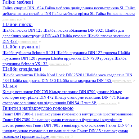
Гайки меблеві
Гайка упорна DIN 1624
Гайка меблева циліндрична несиметрична SL
Гайка
меблева врізна потайна INB
Гайка меблева врізна SL
Гайка Еріксона плоска
дивитись все
Шайби плоскі
Шайба плоска DIN 125
Шайба плоска збільшена DIN 9021
Шайба для
дерев'яних конструкцій DIN 440
Шайба кузовна
Шайба плоска зменшена
DIN 433
дивитись все
Шайби пружинні
Шайба зубчаста Schnorr S 131
Шайба пружинна DIN 127 гровера
Шайба
пружинна DIN 128 гровера
Шайба пружинна DIN 7980 гровера
Шайба
пружинна Schnorr VS 132
дивитись все
Шайби спеціальні
Шайба контактна
Шайба Nord Lock DIN 25201
Шайба коса квадратна DIN
434
Шайба квадратна DIN 436
Шайба коса квадратна DIN 435
дивитись все
Кільця
Кільце встановче DIN 705
Кільце стопорне DIN 6799 упорне
Кільце
стопорне внутрішнє DIN 472
Кільце стопорне зовнішнє DIN 471
Кільце
стопорне зовнішнє для підшипників DIN 5417 тип SP
дивитись все
Гвинти з напівкруглою головкою
Гвинт DIN 7380-1 з напівкруглою головкою з внутрішнім шестигранником
Гвинт DIN 7380-2 з напівкруглою головкою з буртиком і внутрішнім
шестигранником
Гвинт DIN 7985 з напівкруглою головкою
Гвинт DIN 84 з
циліндричною головкою з прямим шліцом
Гвинт DIN 85 з напівкруглою
головкою і прямим шліцом
дивитись все