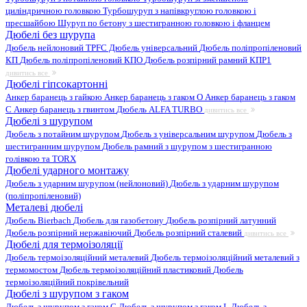
циліндричною головкою
Турбошуруп з напівкруглою головкою і
пресшайбою
Шуруп по бетону з шестигранною головкою і фланцем
Дюбелі без шурупа
Дюбель нейлоновий
TPFC Дюбель універсальний
Дюбель поліпропіленовий
КП
Дюбель поліпропіленовий КПО
Дюбель розпірний рамний КПР1
дивитись все
Дюбелі гіпсокартонні
Анкер баранець з гайкою
Анкер баранець з гаком O
Анкер баранець з гаком
С
Анкер баранець з гвинтом
Дюбель ALFA TURBO
дивитись все
Дюбелі з шурупом
Дюбель з потайним шурупом
Дюбель з універсальним шурупом
Дюбель з
шестигранним шурупом
Дюбель рамний з шурупом з шестигранною
голівкою та TORX
Дюбелі ударного монтажу
Дюбель з ударним шурупом (нейлоновий)
Дюбель з ударним шурупом
(поліпропіленовий)
Металеві дюбелі
Дюбель Bierbach
Дюбель для газобетону
Дюбель розпірний латунний
Дюбель розпірний нержавіючий
Дюбель розпірний сталевий
дивитись все
Дюбелі для термоізоляції
Дюбель термоізоляційний металевий
Дюбель термоізоляційний металевий з
термомостом
Дюбель термоізоляційний пластиковий
Дюбель
термоізоляційний покрівельний
Дюбелі з шурупом з гаком
Дюбель з шурупом з гаком C
Дюбель з шурупом з гаком L
Дюбель з