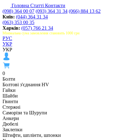
Головна
Статті
Контакти
(098) 364 00 07
(093) 364 31 34
(066) 884 13 62
Київ:
(044) 364 31 34
(063) 353 00 35
Харків:
(057) 766 21 34
Мінімальна сума замовлення становить 1000 грн
РУС
УКР
УКР
0
Болти
Болтові з'єднання HV
Гайки
Шайби
Гвинти
Стержні
Саморізи та Шурупи
Анкери
Дюбелі
Заклепки
Штифти, шплінти, шпонки