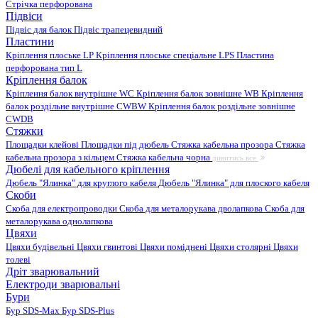
Стрічка перфорована
Підвіси
Підвіс для балок
Підвіс трапецевидний
Пластини
Кріплення плоське LP
Кріплення плоське спеціальне LPS
Пластина
перфорована тип L
Кріплення балок
Кріплення балок внутрішне WC
Кріплення балок зовнішне WB
Кріплення
балок роздільне внутрішне CWBW
Кріплення балок роздільне зовнішне
CWDB
Стяжки
Площадки клейові
Площадки під дюбель
Стяжка кабельна прозора
Стяжка
кабельна прозора з кільцем
Стяжка кабельна чорна
дивитись все
Дюбелі для кабельного кріплення
Дюбель "Ялинка" для круглого кабеля
Дюбель "Ялинка" для плоского кабеля
Скоби
Скоба для електропроводки
Скоба для металорукава дволапкова
Скоба для
металорукава однолапкова
Цвяхи
Цвяхи будівельні
Цвяхи гвинтові
Цвяхи поміднені
Цвяхи столярні
Цвяхи
толеві
Дріт зварювальний
Електроди зварювальні
Бури
Бур SDS-Max
Бур SDS-Plus