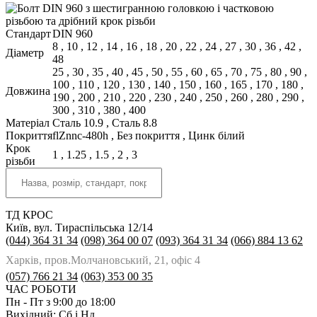
Стандарт
DIN 960
8
,
10
,
12
,
14
,
16
,
18
,
20
,
22
,
24
,
27
,
30
,
36
,
42
,
Діаметр
48
25
,
30
,
35
,
40
,
45
,
50
,
55
,
60
,
65
,
70
,
75
,
80
,
90
,
100
,
110
,
120
,
130
,
140
,
150
,
160
,
165
,
170
,
180
,
Довжина
190
,
200
,
210
,
220
,
230
,
240
,
250
,
260
,
280
,
290
,
300
,
310
,
380
,
400
Матеріал
Сталь 10.9
,
Сталь 8.8
Покриття
flZnnc-480h
,
Без покриття
,
Цинк білий
Крок
1
,
1.25
,
1.5
,
2
,
3
різьби
ТД КРОС
Київ, вул. Тираспільська 12/14
(044) 364 31 34
(098) 364 00 07
(093) 364 31 34
(066) 884 13 62
Харків, пров.Молчановський, 21, офіс 4
(057) 766 21 34
(063) 353 00 35
ЧАС РОБОТИ
Пн - Пт з 9:00 до 18:00
Вихідний: Сб і Нд