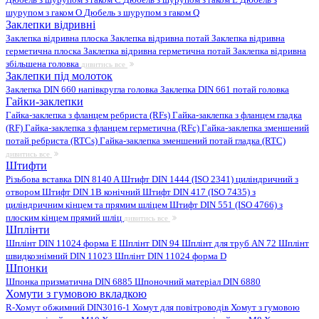
шурупом з гаком O
Дюбель з шурупом з гаком Q
Заклепки відривні
Заклепка відривна плоска
Заклепка відривна потай
Заклепка відривна
герметична плоска
Заклепка відривна герметична потай
Заклепка відривна
збільшена головка
дивитись все
Заклепки під молоток
Заклепка DIN 660 напівкругла головка
Заклепка DIN 661 потай головка
Гайки-заклепки
Гайка-заклепка з фланцем ребриста (RFs)
Гайка-заклепка з фланцем гладка
(RF)
Гайка-заклепка з фланцем герметична (RFc)
Гайка-заклепка зменшений
потай ребриста (RTCs)
Гайка-заклепка зменшений потай гладка (RTC)
дивитись все
Штифти
Різьбова вставка DIN 8140 A
Штифт DIN 1444 (ISO 2341) циліндричний з
отвором
Штифт DIN 1B конічний
Штифт DIN 417 (ISO 7435) з
циліндричним кінцем та прямим шліцем
Штифт DIN 551 (ISO 4766) з
плоским кінцем прямий шліц
дивитись все
Шплінти
Шплінт DIN 11024 форма E
Шплінт DIN 94
Шплінт для труб AN 72
Шплінт
швидкознімний DIN 11023
Шплінт DIN 11024 форма D
Шпонки
Шпонка призматична DIN 6885
Шпоночний матеріал DIN 6880
Хомути з гумовою вкладкою
R-Хомут обжимний DIN3016-1
Хомут для повітроводів
Хомут з гумовою