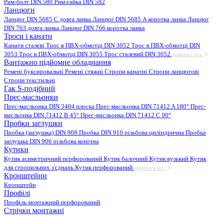
Рим-болт DIN 580
Рим-гайка DIN 582
Ланцюги
Ланцюг DIN 5685 C довга ланка
Ланцюг DIN 5685 А коротка ланка
Ланцюг
DIN 763 довга ланка
Ланцюг DIN 766 коротка ланка
Троси і канати
Канати сталеві
Трос в ПВХ-обмотці DIN 3052
Трос в ПВХ-обмотці DIN
3053
Трос в ПВХ-обмотці DIN 3055
Трос сталевий DIN 3052
дивитись все
Вантажно підйомне обладнання
Ремені буксировальні
Ремені стяжні
Стропи канатні
Стропи ланцюгові
Стропи текстильні
Гак S-подібний
Прес-масльонки
Прес-масльонка DIN 3404 плоска
Прес-масльонка DIN 71412 A 180°
Прес-
масльонка DIN 71412 B 45°
Прес-масльонка DIN 71412 C 90°
Пробки заглушки
Пробка (заглушка) DIN 908
Пробка DIN 910 різьбова циліндрична
Пробка
заглушка DIN 906 різьбова конічна
Кутики
Кутик асиметричний перфорований
Кутик балочний
Кутик вузький
Кутик
для стропильних з'єднань
Кутик перфорований
дивитись все
Кронштейни
Кронштейн
Профілі
Профіль монтажний перфорований
Стрічки монтажні