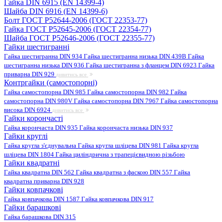
Гайка DIN 6915 (EN 14399-4)
Шайба DIN 6916 (EN 14399-6)
Болт ГОСТ Р52644-2006 (ГОСТ 22353-77)
Гайка ГОСТ Р52645-2006 (ГОСТ 22354-77)
Шайба ГОСТ Р52646-2006 (ГОСТ 22355-77)
Гайки шестигранні
Гайка шестигранна DIN 934
Гайка шестигранна низька DIN 439B
Гайка
шестигранна низька DIN 936
Гайка шестигранна з фланцем DIN 6923
Гайка
приварна DIN 929
дивитись все
Контргайки (самостопорні)
Гайка самостопорна DIN 985
Гайка самостопорна DIN 982
Гайка
самостопорна DIN 980V
Гайка самостопорна DIN 7967
Гайка самостопорна
висока DIN 6924
дивитись все
Гайки корончасті
Гайка корончаста DIN 935
Гайка корончаста низька DIN 937
Гайки круглі
Гайка кругла з'єднувальна
Гайка кругла шліцева DIN 981
Гайка кругла
шліцева DIN 1804
Гайка циліндрична з трапецієвидною різьбою
Гайки квадратні
Гайка квадратна DIN 562
Гайка квадратна з фаскою DIN 557
Гайка
квадратна приварна DIN 928
Гайки ковпачкові
Гайка ковпачкова DIN 1587
Гайка ковпачкова DIN 917
Гайки барашкові
Гайка барашкова DIN 315