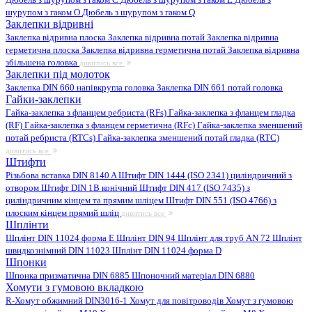
шурупом з гаком O
Дюбель з шурупом з гаком Q
Заклепки відривні
Заклепка відривна плоска
Заклепка відривна потай
Заклепка відривна
герметична плоска
Заклепка відривна герметична потай
Заклепка відривна
збільшена головка
дивитись все
Заклепки під молоток
Заклепка DIN 660 напівкругла головка
Заклепка DIN 661 потай головка
Гайки-заклепки
Гайка-заклепка з фланцем ребриста (RFs)
Гайка-заклепка з фланцем гладка
(RF)
Гайка-заклепка з фланцем герметична (RFc)
Гайка-заклепка зменшений
потай ребриста (RTCs)
Гайка-заклепка зменшений потай гладка (RTC)
дивитись все
Штифти
Різьбова вставка DIN 8140 A
Штифт DIN 1444 (ISO 2341) циліндричний з
отвором
Штифт DIN 1B конічний
Штифт DIN 417 (ISO 7435) з
циліндричним кінцем та прямим шліцем
Штифт DIN 551 (ISO 4766) з
плоским кінцем прямий шліц
дивитись все
Шплінти
Шплінт DIN 11024 форма E
Шплінт DIN 94
Шплінт для труб AN 72
Шплінт
швидкознімний DIN 11023
Шплінт DIN 11024 форма D
Шпонки
Шпонка призматична DIN 6885
Шпоночний матеріал DIN 6880
Хомути з гумовою вкладкою
R-Хомут обжимний DIN3016-1
Хомут для повітроводів
Хомут з гумовою