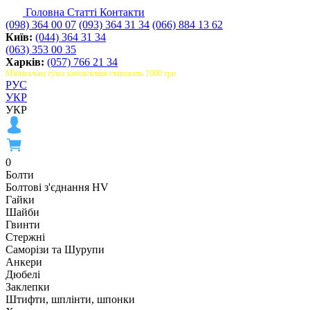
Головна
Статті
Контакти
(098) 364 00 07
(093) 364 31 34
(066) 884 13 62
Київ:
(044) 364 31 34
(063) 353 00 35
Харків:
(057) 766 21 34
Мінімальна сума замовлення становить 1000 грн
РУС
УКР
УКР
0
Болти
Болтові з'єднання HV
Гайки
Шайби
Гвинти
Стержні
Саморізи та Шурупи
Анкери
Дюбелі
Заклепки
Штифти, шплінти, шпонки