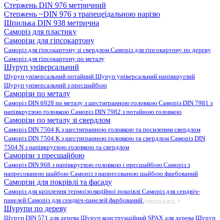
Стержень DIN 976 метричний
Стержень ~DIN 976 з трапецеїдальною нарізю
Шпилька DIN 938 метрична
Саморіз для пластику
Саморізи для гіпсокартону
Саморіз для гіпсокартону зі свердлом
Саморіз для гіпсокартону по дереву
Саморіз для гіпсокартону по металу
Шуруп універсальний
Шуруп універсальний потайний
Шуруп універсальний напівкруглий
Шуруп універсальний з пресшайбою
Саморізи по металу
Саморіз DIN 6928 по металу з шестигранною головкою
Саморіз DIN 7981 з
напівкруглою головкою
Саморіз DIN 7982 з потайною головкою
Саморізи по металу зі свердлом
Саморіз DIN 7504 K з шестигранною головкою та посиленим свердлом
Саморіз DIN 7504 K з шестигранною головкою та свердлом
Саморіз DIN
7504 N з напівкруглою головкою та свердлом
Саморізи з пресшайбою
Саморіз DIN 968 з напівкруглою головкою і пресшайбою
Саморіз з
напресованою шайбою
Саморіз з напресованою шайбою фарбований
Саморізи для покрівлі та фасаду
Саморіз для кріплення термоізоляційної покрівлі
Саморіз для сендвіч-
панелей
Саморіз для сендвіч-панелей фарбований
дивитись все
Шурупи по дереву
Шуруп DIN 571 для дерева
Шуруп конструкційний SPAX для дерева
Шуруп