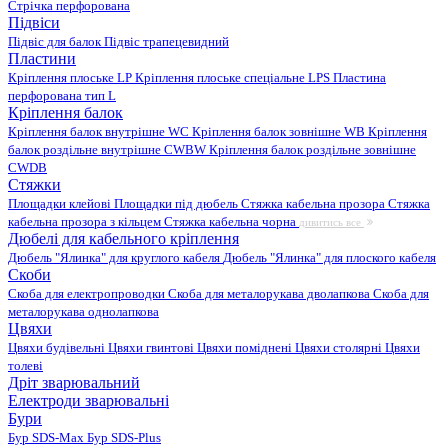
Стрічка перфорована
Підвіси
Підвіс для балок
Підвіс трапецевидний
Пластини
Кріплення плоське LP
Кріплення плоське спеціальне LPS
Пластина
перфорована тип L
Кріплення балок
Кріплення балок внутрішне WC
Кріплення балок зовнішне WB
Кріплення
балок роздільне внутрішне CWBW
Кріплення балок роздільне зовнішне
CWDB
Стяжки
Площадки клейові
Площадки під дюбель
Стяжка кабельна прозора
Стяжка
кабельна прозора з кільцем
Стяжка кабельна чорна
дивитись все
Дюбелі для кабельного кріплення
Дюбель "Ялинка" для круглого кабеля
Дюбель "Ялинка" для плоского кабеля
Скоби
Скоба для електропроводки
Скоба для металорукава дволапкова
Скоба для
металорукава однолапкова
Цвяхи
Цвяхи будівельні
Цвяхи гвинтові
Цвяхи поміднені
Цвяхи столярні
Цвяхи
толеві
Дріт зварювальний
Електроди зварювальні
Бури
Бур SDS-Max
Бур SDS-Plus