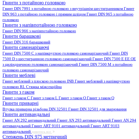
Гвинти з потайною головкою
Гвинт DIN 7991 з потайною головкою з внутрішнім шестигранником
Гвинт
DIN 963 з потайною головкою і прямим шліцом
Гвинт DIN 965 з потайною
головкою
Гвинти з напівпотайною головкою
Гвинт DIN 966 з напівпотайною головкою
Гвинти барашкові
Гвинт DIN 316 барашковий
Гвинти самонарізаючі
Гвинт DIN 7500 C з напівкруглою головкою самонарізаючий
Гвинт DIN
7500 D з шестигранною головкою самонарізаючий
Гвинт DIN 7500 E EE OE
з циліндричною головкою самонарізаючий
Гвинт DIN 7500 M з потайною
головкою самонарізаючий
Гвинти меблеві
Гвинт меблевий з плоскою головкою INB
Гвинт меблевий з напівкруглою
головкою RL
Стяжка міжсекційна
Гвинти з гаком
Гвинт з гаком C
Гвинт з гаком L
Гвинт з гаком O
Гвинт з гаком Q
Гвинти приварні
Втулка приварна різьбова DIN 32501
Гвинт DIN 32501 для зварювання
Гвинти антивандальні
Гвинт AN 292 антивандальний
Гвинт AN 293 антивандальний
Гвинт AN 294
антивандальний
Гвинт ART 9101 антивандальний
Гвинт ART 9103
антивандальний
дивитись все
Стержень DIN 975 метричний