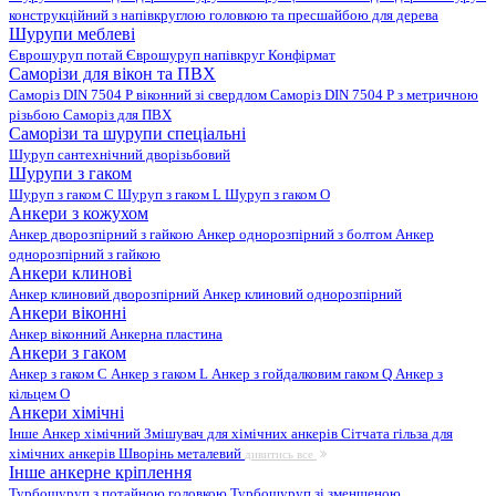
конструкційний з напівкруглою головкою та пресшайбою для дерева
Шурупи меблеві
Єврошуруп потай
Єврошуруп напівкруг
Конфірмат
Саморізи для вікон та ПВХ
Саморіз DIN 7504 P віконний зі свердлом
Саморіз DIN 7504 P з метричною
різьбою
Саморіз для ПВХ
Саморізи та шурупи спеціальні
Шуруп сантехнічний дворізьбовий
Шурупи з гаком
Шуруп з гаком C
Шуруп з гаком L
Шуруп з гаком O
Анкери з кожухом
Анкер дворозпірний з гайкою
Анкер однорозпірний з болтом
Анкер
однорозпірний з гайкою
Анкери клинові
Анкер клиновий дворозпірний
Анкер клиновий однорозпірний
Анкери віконні
Анкер віконний
Анкерна пластина
Анкери з гаком
Анкер з гаком C
Анкер з гаком L
Анкер з гойдалковим гаком Q
Анкер з
кільцем O
Анкери хімічні
Інше
Анкер хімічний
Змішувач для хімічних анкерів
Сітчата гільза для
хімічних анкерів
Шворінь металевий
дивитись все
Інше анкерне кріплення
Турбошуруп з потайною головкою
Турбошуруп зі зменшеною