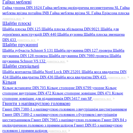
Гайки меблеві
Гайка упорна DIN 1624
Гайка меблева циліндрична несиметрична SL
Гайка
меблева врізна потайна INB
Гайка меблева врізна SL
Гайка Еріксона плоска
дивитись все
Шайби плоскі
Шайба плоска DIN 125
Шайба плоска збільшена DIN 9021
Шайба для
дерев'яних конструкцій DIN 440
Шайба кузовна
Шайба плоска зменшена
DIN 433
дивитись все
Шайби пружинні
Шайба зубчаста Schnorr S 131
Шайба пружинна DIN 127 гровера
Шайба
пружинна DIN 128 гровера
Шайба пружинна DIN 7980 гровера
Шайба
пружинна Schnorr VS 132
дивитись все
Шайби спеціальні
Шайба контактна
Шайба Nord Lock DIN 25201
Шайба коса квадратна DIN
434
Шайба квадратна DIN 436
Шайба коса квадратна DIN 435
дивитись все
Кільця
Кільце встановче DIN 705
Кільце стопорне DIN 6799 упорне
Кільце
стопорне внутрішнє DIN 472
Кільце стопорне зовнішнє DIN 471
Кільце
стопорне зовнішнє для підшипників DIN 5417 тип SP
дивитись все
Гвинти з напівкруглою головкою
Гвинт DIN 7380-1 з напівкруглою головкою з внутрішнім шестигранником
Гвинт DIN 7380-2 з напівкруглою головкою з буртиком і внутрішнім
шестигранником
Гвинт DIN 7985 з напівкруглою головкою
Гвинт DIN 84 з
циліндричною головкою з прямим шліцом
Гвинт DIN 85 з напівкруглою
головкою і прямим шліцом
дивитись все