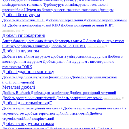
циліндричною головкою
Турбошуруп з напівкруглою головкою і
пресшайбою
Шуруп по бетону з шестигранною головкою і фланцем
Дюбелі без шурупа
Дюбель нейлоновий
TPFC Дюбель універсальний
Дюбель поліпропіленовий
КП
Дюбель поліпропіленовий КПО
Дюбель розпірний рамний КПР1
дивитись все
Дюбелі гіпсокартонні
Анкер баранець з гайкою
Анкер баранець з гаком O
Анкер баранець з гаком
С
Анкер баранець з гвинтом
Дюбель ALFA TURBO
дивитись все
Дюбелі з шурупом
Дюбель з потайним шурупом
Дюбель з універсальним шурупом
Дюбель з
шестигранним шурупом
Дюбель рамний з шурупом з шестигранною
голівкою та TORX
Дюбелі ударного монтажу
Дюбель з ударним шурупом (нейлоновий)
Дюбель з ударним шурупом
(поліпропіленовий)
Металеві дюбелі
Дюбель Bierbach
Дюбель для газобетону
Дюбель розпірний латунний
Дюбель розпірний нержавіючий
Дюбель розпірний сталевий
дивитись все
Дюбелі для термоізоляції
Дюбель термоізоляційний металевий
Дюбель термоізоляційний металевий з
термомостом
Дюбель термоізоляційний пластиковий
Дюбель
термоізоляційний покрівельний
Дюбелі з шурупом з гаком
Дюбель з шурупом з гаком C
Дюбель з шурупом з гаком L
Дюбель з