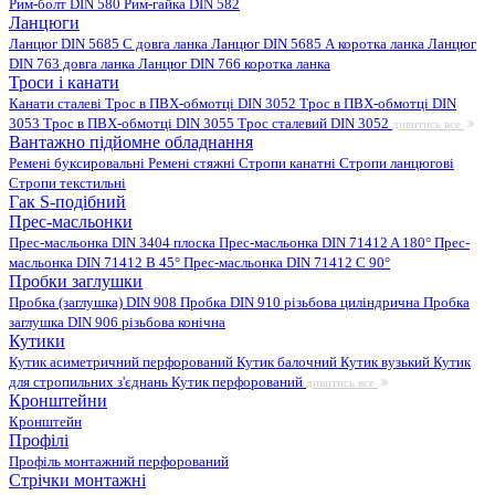
Рим-болт DIN 580
Рим-гайка DIN 582
Ланцюги
Ланцюг DIN 5685 C довга ланка
Ланцюг DIN 5685 А коротка ланка
Ланцюг
DIN 763 довга ланка
Ланцюг DIN 766 коротка ланка
Троси і канати
Канати сталеві
Трос в ПВХ-обмотці DIN 3052
Трос в ПВХ-обмотці DIN
3053
Трос в ПВХ-обмотці DIN 3055
Трос сталевий DIN 3052
дивитись все
Вантажно підйомне обладнання
Ремені буксировальні
Ремені стяжні
Стропи канатні
Стропи ланцюгові
Стропи текстильні
Гак S-подібний
Прес-масльонки
Прес-масльонка DIN 3404 плоска
Прес-масльонка DIN 71412 A 180°
Прес-
масльонка DIN 71412 B 45°
Прес-масльонка DIN 71412 C 90°
Пробки заглушки
Пробка (заглушка) DIN 908
Пробка DIN 910 різьбова циліндрична
Пробка
заглушка DIN 906 різьбова конічна
Кутики
Кутик асиметричний перфорований
Кутик балочний
Кутик вузький
Кутик
для стропильних з'єднань
Кутик перфорований
дивитись все
Кронштейни
Кронштейн
Профілі
Профіль монтажний перфорований
Стрічки монтажні