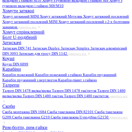
вкладкою і гайкою M10
Хомут з гумовою вкладкою і гайкою M8
Хомут з
гумовою вкладкою і гайкою М8/M10
Хомути затяжні
Хомут затяжний MINI
Хомут затяжний Метелик
Хомут затяжний посилений
Хомут затяжний посилений MINI
Хомут затяжний посилений з 2-х болтовим
зажимом
дивитись все
Хомут спрінклерний
Болт U-подібний
Затискачі
Затискач DIN 741
Затискач Duplex
Затискач Simplex
Затискач алюмінієвий
DIN 3093
Затискач для тросу DIN 1142
дивитись все
Коуші
Коуш DIN 6899
Карабіни
Карабін пожежний
Карабін пожежний з гайкою
Карабін пружинний
Карабін пружинний з вертлюгом
Карабін-гвинт з гайкою
Талрепи
Талреп DIN 1478 вилка/вилка
Талреп DIN 1478 гак/петля
Талреп DIN 1480
вилка/вилка
Талреп DIN 1480 гак/гак
Талреп DIN 1480 гак/петля
дивитись все
Скоби
Скоба монтажна DIN 1684
Скоба такелажна DIN 82101
Скоба такелажна
G209
Скоба такелажна G210
Скоба такелажна U-подібна G2150
дивитись все
Рим-болти, рим-гайки