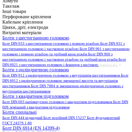
Хомути
Такелаж
Інші товари
Перфороване кріплення
Кабельне кріплення
Цвяхи, дріт, електроди
Витратні матеріали
Болти з шестигранною головкою
Болт DIN 933 з шестигранною головкою і повною різьбою
Болт DIN 931 з
шестигранною головкою і частковою різьбою
Болт DIN 961 з шестигранною
головкою і повною різьбою та дрібний крок різьби
Болт DIN 960 з
шестигранною головкою і частковою різьбою та дрібний крок різьби
Болт
DIN 6921 з шестигранною головкою і фланцем з насічкою
дивитись все
Болти з циліндричною головкою
Болт DIN 912 з циліндричною головкою з внутрішнім шестигранником
Болт
DIN 6912 з циліндричною головкою зменшеної висоти та внутрішнім
шестигранником
Болт DIN 7984 зі зменшеною циліндричною головкою з
внутрішнім шестигранником
Болти з квадратним підголовком
Болт DIN 603 напівкруглою головкою і квадратним підголовником
Болт DIN
608 лемішний з квадратним підголовком
Болти спеціальні
Болт DIN 444 відкидний
Болт норійний DIN 15237
Болт фундаментний
ГОСТ 24379.1-80
Болт DIN 6914 (EN 14399-4)