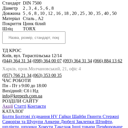
Стандарт
DIN 7500
Діаметр
2
,
3
,
4
,
5
,
6
,
8
Довжина
5
,
6
,
8
,
10
,
12
,
16
,
18
,
20
,
25
,
30
,
35
,
40
,
50
Матеріал
Сталь
,
A2
Покриття
Цинк білий
Шліц
TORX
ТД КРОС
Київ, вул. Тираспільська 12/14
(044) 364 31 34
(098) 364 00 07
(093) 364 31 34
(066) 884 13 62
Харків, пров.Молчановський, 21, офіс 4
(057) 766 21 34
(063) 353 00 35
ЧАС РОБОТИ
Пн - Пт з 9:00 до 18:00
Вихідний: Сб і Нд
info@krepezh.com.ua
РОЗДІЛИ САЙТУ
Акції
Статті
Контакти
КАТАЛОГ
Болти
Болтові з'єднання HV
Гайки
Шайби
Гвинти
Стержні
Саморізи та Шурупи
Анкери
Дюбелі
Заклепки
Штифти,
шплінти, шпонки
Хомути
Такелаж
Інші товари
Перфороване