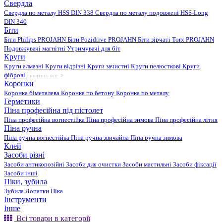
Свердла
Свердла по металу HSS DIN 338
Свердла по металу подовжені HSS-Long
DIN 340
Біти
Біти Philips PROJAHN
Біти Pozidrive PROJAHN
Біти зірчаті Torx PROJAHN
Подовжувачі магнітні
Утримувачі для біт
Круги
Круги алмазні
Круги відрізні
Круги зачистні
Круги пелюсткові
Круги
фіброві
дивитись все
Коронки
Коронка біметалева
Коронка по бетону
Коронка по металу
Герметики
Піна професійна під пістолет
Піна професійна вогнестійка
Піна професійна зимова
Піна професійна літня
Піна ручна
Піна ручна вогнестійка
Піна ручна звичайна
Піна ручна зимова
Клей
Засоби різні
Засоби антикорозійні
Засоби для очистки
Засоби мастильні
Засоби фіксації
Засоби інші
Піки, зубила
Зубила
Лопатки
Піка
Інструменти
Інше
Всі товари в категорії