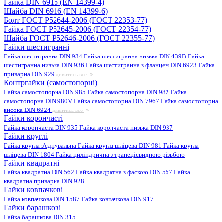
Гайка DIN 6915 (EN 14399-4)
Шайба DIN 6916 (EN 14399-6)
Болт ГОСТ Р52644-2006 (ГОСТ 22353-77)
Гайка ГОСТ Р52645-2006 (ГОСТ 22354-77)
Шайба ГОСТ Р52646-2006 (ГОСТ 22355-77)
Гайки шестигранні
Гайка шестигранна DIN 934
Гайка шестигранна низька DIN 439B
Гайка
шестигранна низька DIN 936
Гайка шестигранна з фланцем DIN 6923
Гайка
приварна DIN 929
дивитись все
Контргайки (самостопорні)
Гайка самостопорна DIN 985
Гайка самостопорна DIN 982
Гайка
самостопорна DIN 980V
Гайка самостопорна DIN 7967
Гайка самостопорна
висока DIN 6924
дивитись все
Гайки корончасті
Гайка корончаста DIN 935
Гайка корончаста низька DIN 937
Гайки круглі
Гайка кругла з'єднувальна
Гайка кругла шліцева DIN 981
Гайка кругла
шліцева DIN 1804
Гайка циліндрична з трапецієвидною різьбою
Гайки квадратні
Гайка квадратна DIN 562
Гайка квадратна з фаскою DIN 557
Гайка
квадратна приварна DIN 928
Гайки ковпачкові
Гайка ковпачкова DIN 1587
Гайка ковпачкова DIN 917
Гайки барашкові
Гайка барашкова DIN 315