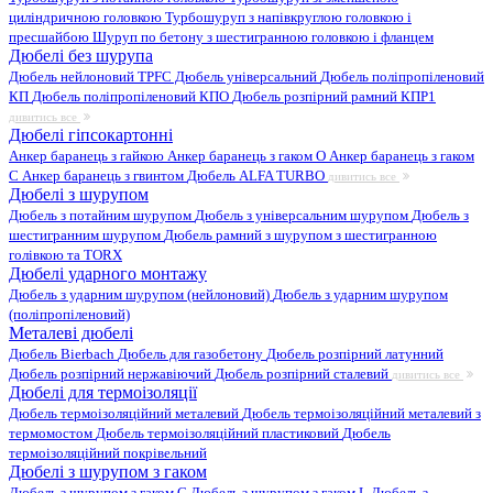
циліндричною головкою
Турбошуруп з напівкруглою головкою і
пресшайбою
Шуруп по бетону з шестигранною головкою і фланцем
Дюбелі без шурупа
Дюбель нейлоновий
TPFC Дюбель універсальний
Дюбель поліпропіленовий
КП
Дюбель поліпропіленовий КПО
Дюбель розпірний рамний КПР1
дивитись все
Дюбелі гіпсокартонні
Анкер баранець з гайкою
Анкер баранець з гаком O
Анкер баранець з гаком
С
Анкер баранець з гвинтом
Дюбель ALFA TURBO
дивитись все
Дюбелі з шурупом
Дюбель з потайним шурупом
Дюбель з універсальним шурупом
Дюбель з
шестигранним шурупом
Дюбель рамний з шурупом з шестигранною
голівкою та TORX
Дюбелі ударного монтажу
Дюбель з ударним шурупом (нейлоновий)
Дюбель з ударним шурупом
(поліпропіленовий)
Металеві дюбелі
Дюбель Bierbach
Дюбель для газобетону
Дюбель розпірний латунний
Дюбель розпірний нержавіючий
Дюбель розпірний сталевий
дивитись все
Дюбелі для термоізоляції
Дюбель термоізоляційний металевий
Дюбель термоізоляційний металевий з
термомостом
Дюбель термоізоляційний пластиковий
Дюбель
термоізоляційний покрівельний
Дюбелі з шурупом з гаком
Дюбель з шурупом з гаком C
Дюбель з шурупом з гаком L
Дюбель з