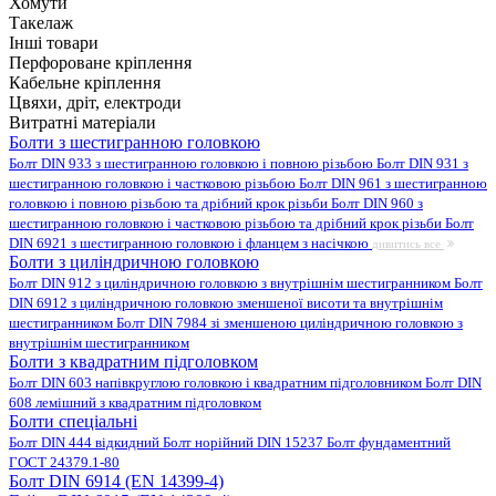
Хомути
Такелаж
Інші товари
Перфороване кріплення
Кабельне кріплення
Цвяхи, дріт, електроди
Витратні матеріали
Болти з шестигранною головкою
Болт DIN 933 з шестигранною головкою і повною різьбою
Болт DIN 931 з
шестигранною головкою і частковою різьбою
Болт DIN 961 з шестигранною
головкою і повною різьбою та дрібний крок різьби
Болт DIN 960 з
шестигранною головкою і частковою різьбою та дрібний крок різьби
Болт
DIN 6921 з шестигранною головкою і фланцем з насічкою
дивитись все
Болти з циліндричною головкою
Болт DIN 912 з циліндричною головкою з внутрішнім шестигранником
Болт
DIN 6912 з циліндричною головкою зменшеної висоти та внутрішнім
шестигранником
Болт DIN 7984 зі зменшеною циліндричною головкою з
внутрішнім шестигранником
Болти з квадратним підголовком
Болт DIN 603 напівкруглою головкою і квадратним підголовником
Болт DIN
608 лемішний з квадратним підголовком
Болти спеціальні
Болт DIN 444 відкидний
Болт норійний DIN 15237
Болт фундаментний
ГОСТ 24379.1-80
Болт DIN 6914 (EN 14399-4)