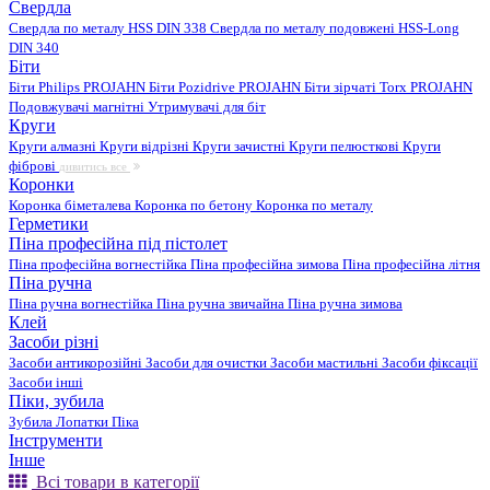
Свердла
Свердла по металу HSS DIN 338
Свердла по металу подовжені HSS-Long
DIN 340
Біти
Біти Philips PROJAHN
Біти Pozidrive PROJAHN
Біти зірчаті Torx PROJAHN
Подовжувачі магнітні
Утримувачі для біт
Круги
Круги алмазні
Круги відрізні
Круги зачистні
Круги пелюсткові
Круги
фіброві
дивитись все
Коронки
Коронка біметалева
Коронка по бетону
Коронка по металу
Герметики
Піна професійна під пістолет
Піна професійна вогнестійка
Піна професійна зимова
Піна професійна літня
Піна ручна
Піна ручна вогнестійка
Піна ручна звичайна
Піна ручна зимова
Клей
Засоби різні
Засоби антикорозійні
Засоби для очистки
Засоби мастильні
Засоби фіксації
Засоби інші
Піки, зубила
Зубила
Лопатки
Піка
Інструменти
Інше
Всі товари в категорії