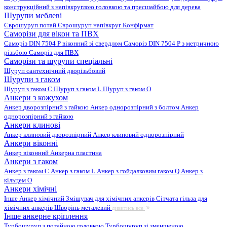
конструкційний з напівкруглою головкою та пресшайбою для дерева
Шурупи меблеві
Єврошуруп потай
Єврошуруп напівкруг
Конфірмат
Саморізи для вікон та ПВХ
Саморіз DIN 7504 P віконний зі свердлом
Саморіз DIN 7504 P з метричною
різьбою
Саморіз для ПВХ
Саморізи та шурупи спеціальні
Шуруп сантехнічний дворізьбовий
Шурупи з гаком
Шуруп з гаком C
Шуруп з гаком L
Шуруп з гаком O
Анкери з кожухом
Анкер дворозпірний з гайкою
Анкер однорозпірний з болтом
Анкер
однорозпірний з гайкою
Анкери клинові
Анкер клиновий дворозпірний
Анкер клиновий однорозпірний
Анкери віконні
Анкер віконний
Анкерна пластина
Анкери з гаком
Анкер з гаком C
Анкер з гаком L
Анкер з гойдалковим гаком Q
Анкер з
кільцем O
Анкери хімічні
Інше
Анкер хімічний
Змішувач для хімічних анкерів
Сітчата гільза для
хімічних анкерів
Шворінь металевий
дивитись все
Інше анкерне кріплення
Турбошуруп з потайною головкою
Турбошуруп зі зменшеною