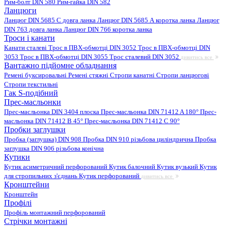
Рим-болт DIN 580
Рим-гайка DIN 582
Ланцюги
Ланцюг DIN 5685 C довга ланка
Ланцюг DIN 5685 А коротка ланка
Ланцюг
DIN 763 довга ланка
Ланцюг DIN 766 коротка ланка
Троси і канати
Канати сталеві
Трос в ПВХ-обмотці DIN 3052
Трос в ПВХ-обмотці DIN
3053
Трос в ПВХ-обмотці DIN 3055
Трос сталевий DIN 3052
дивитись все
Вантажно підйомне обладнання
Ремені буксировальні
Ремені стяжні
Стропи канатні
Стропи ланцюгові
Стропи текстильні
Гак S-подібний
Прес-масльонки
Прес-масльонка DIN 3404 плоска
Прес-масльонка DIN 71412 A 180°
Прес-
масльонка DIN 71412 B 45°
Прес-масльонка DIN 71412 C 90°
Пробки заглушки
Пробка (заглушка) DIN 908
Пробка DIN 910 різьбова циліндрична
Пробка
заглушка DIN 906 різьбова конічна
Кутики
Кутик асиметричний перфорований
Кутик балочний
Кутик вузький
Кутик
для стропильних з'єднань
Кутик перфорований
дивитись все
Кронштейни
Кронштейн
Профілі
Профіль монтажний перфорований
Стрічки монтажні