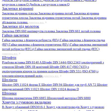
шурупом з гаком O
Дюбель з шурупом з гаком Q
Заклепки відривні
Заклепка відривна плоска
Заклепка відривна потай
Заклепка відривна
герметична плоска
Заклепка відривна герметична потай
Заклепка відривна
збільшена головка
дивитись все
Заклепки під молоток
Заклепка DIN 660 напівкругла головка
Заклепка DIN 661 потай головка
Гайки-заклепки
Гайка-заклепка з фланцем ребриста (RFs)
Гайка-заклепка з фланцем гладка
(RF)
Гайка-заклепка з фланцем герметична (RFc)
Гайка-заклепка зменшений
потай ребриста (RTCs)
Гайка-заклепка зменшений потай гладка (RTC)
дивитись все
Штифти
Різьбова вставка DIN 8140 A
Штифт DIN 1444 (ISO 2341) циліндричний з
отвором
Штифт DIN 1B конічний
Штифт DIN 417 (ISO 7435) з
циліндричним кінцем та прямим шліцем
Штифт DIN 551 (ISO 4766) з
плоским кінцем прямий шліц
дивитись все
Шплінти
Шплінт DIN 11024 форма E
Шплінт DIN 94
Шплінт для труб AN 72
Шплінт
швидкознімний DIN 11023
Шплінт DIN 11024 форма D
Шпонки
Шпонка призматична DIN 6885
Шпоночний матеріал DIN 6880
Хомути з гумовою вкладкою
R-Хомут обжимний DIN3016-1
Хомут для повітроводів
Хомут з гумовою