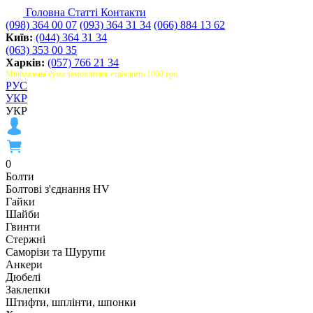
Головна
Статті
Контакти
(098) 364 00 07
(093) 364 31 34
(066) 884 13 62
Київ:
(044) 364 31 34
(063) 353 00 35
Харків:
(057) 766 21 34
Мінімальна сума замовлення становить 1000 грн
РУС
УКР
УКР
0
Болти
Болтові з'єднання HV
Гайки
Шайби
Гвинти
Стержні
Саморізи та Шурупи
Анкери
Дюбелі
Заклепки
Штифти, шплінти, шпонки