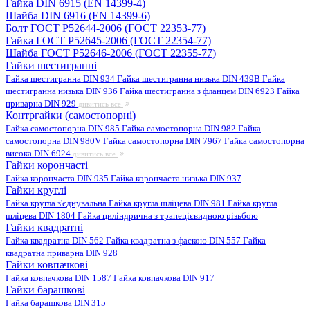
Гайка DIN 6915 (EN 14399-4)
Шайба DIN 6916 (EN 14399-6)
Болт ГОСТ Р52644-2006 (ГОСТ 22353-77)
Гайка ГОСТ Р52645-2006 (ГОСТ 22354-77)
Шайба ГОСТ Р52646-2006 (ГОСТ 22355-77)
Гайки шестигранні
Гайка шестигранна DIN 934
Гайка шестигранна низька DIN 439B
Гайка
шестигранна низька DIN 936
Гайка шестигранна з фланцем DIN 6923
Гайка
приварна DIN 929
дивитись все
Контргайки (самостопорні)
Гайка самостопорна DIN 985
Гайка самостопорна DIN 982
Гайка
самостопорна DIN 980V
Гайка самостопорна DIN 7967
Гайка самостопорна
висока DIN 6924
дивитись все
Гайки корончасті
Гайка корончаста DIN 935
Гайка корончаста низька DIN 937
Гайки круглі
Гайка кругла з'єднувальна
Гайка кругла шліцева DIN 981
Гайка кругла
шліцева DIN 1804
Гайка циліндрична з трапецієвидною різьбою
Гайки квадратні
Гайка квадратна DIN 562
Гайка квадратна з фаскою DIN 557
Гайка
квадратна приварна DIN 928
Гайки ковпачкові
Гайка ковпачкова DIN 1587
Гайка ковпачкова DIN 917
Гайки барашкові
Гайка барашкова DIN 315