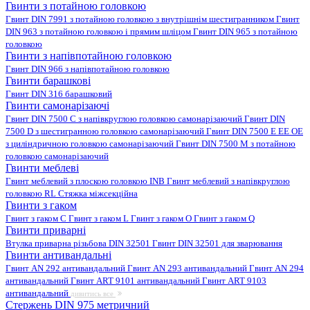
Гвинти з потайною головкою
Гвинт DIN 7991 з потайною головкою з внутрішнім шестигранником
Гвинт
DIN 963 з потайною головкою і прямим шліцом
Гвинт DIN 965 з потайною
головкою
Гвинти з напівпотайною головкою
Гвинт DIN 966 з напівпотайною головкою
Гвинти барашкові
Гвинт DIN 316 барашковий
Гвинти самонарізаючі
Гвинт DIN 7500 C з напівкруглою головкою самонарізаючий
Гвинт DIN
7500 D з шестигранною головкою самонарізаючий
Гвинт DIN 7500 E EE OE
з циліндричною головкою самонарізаючий
Гвинт DIN 7500 M з потайною
головкою самонарізаючий
Гвинти меблеві
Гвинт меблевий з плоскою головкою INB
Гвинт меблевий з напівкруглою
головкою RL
Стяжка міжсекційна
Гвинти з гаком
Гвинт з гаком C
Гвинт з гаком L
Гвинт з гаком O
Гвинт з гаком Q
Гвинти приварні
Втулка приварна різьбова DIN 32501
Гвинт DIN 32501 для зварювання
Гвинти антивандальні
Гвинт AN 292 антивандальний
Гвинт AN 293 антивандальний
Гвинт AN 294
антивандальний
Гвинт ART 9101 антивандальний
Гвинт ART 9103
антивандальний
дивитись все
Стержень DIN 975 метричний