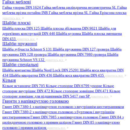
Гайки меблеві
Гайка упорна DIN 1624
Гайка меблева циліндрична несиметрична SL
Гайка
меблева врізна потайна INB
Гайка меблева врізна SL
Гайка Еріксона плоска
дивитись все
Шайби плоскі
Шайба плоска DIN 125
Шайба плоска збільшена DIN 9021
Шайба для
дерев'яних конструкцій DIN 440
Шайба кузовна
Шайба плоска зменшена
DIN 433
дивитись все
Шайби пружинні
Шайба зубчаста Schnorr S 131
Шайба пружинна DIN 127 гровера
Шайба
пружинна DIN 128 гровера
Шайба пружинна DIN 7980 гровера
Шайба
пружинна Schnorr VS 132
дивитись все
Шайби спеціальні
Шайба контактна
Шайба Nord Lock DIN 25201
Шайба коса квадратна DIN
434
Шайба квадратна DIN 436
Шайба коса квадратна DIN 435
дивитись все
Кільця
Кільце встановче DIN 705
Кільце стопорне DIN 6799 упорне
Кільце
стопорне внутрішнє DIN 472
Кільце стопорне зовнішнє DIN 471
Кільце
стопорне зовнішнє для підшипників DIN 5417 тип SP
дивитись все
Гвинти з напівкруглою головкою
Гвинт DIN 7380-1 з напівкруглою головкою з внутрішнім шестигранником
Гвинт DIN 7380-2 з напівкруглою головкою з буртиком і внутрішнім
шестигранником
Гвинт DIN 7985 з напівкруглою головкою
Гвинт DIN 84 з
циліндричною головкою з прямим шліцом
Гвинт DIN 85 з напівкруглою
головкою і прямим шліцом
дивитись все