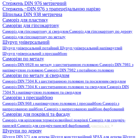
Стержень DIN 976 метричний
Стержень ~DIN 976 з трапецеїдальною нарізю
Шпилька DIN 938 метрична
Саморіз для пластику
Саморізи для гіпсокартону
Саморіз для гіпсокартону зі свердлом
Саморіз для гіпсокартону по дереву
Саморіз для гіпсокартону по металу
Шуруп універсальний
Шуруп універсальний потайний
Шуруп універсальний напівкруглий
Шуруп універсальний з пресшайбою
Саморізи по металу
Саморіз DIN 6928 по металу з шестигранною головкою
Саморіз DIN 7981 з
напівкруглою головкою
Саморіз DIN 7982 з потайною головкою
Саморізи по металу зі свердлом
Саморіз DIN 7504 K з шестигранною головкою та посиленим свердлом
Саморіз DIN 7504 K з шестигранною головкою та свердлом
Саморіз DIN
7504 N з напівкруглою головкою та свердлом
Саморізи з пресшайбою
Саморіз DIN 968 з напівкруглою головкою і пресшайбою
Саморіз з
напресованою шайбою
Саморіз з напресованою шайбою фарбований
Саморізи для покрівлі та фасаду
Саморіз для кріплення термоізоляційної покрівлі
Саморіз для сендвіч-
панелей
Саморіз для сендвіч-панелей фарбований
дивитись все
Шурупи по дереву
Шуруп DIN 571 для дерева
Шуруп конструкційний SPAX для дерева
Шуруп