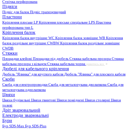
Стрічка перфорована
Підвіси
Підвіс для балок
Підвіс трапецевидний
Пластини
Кріплення плоське LP
Кріплення плоське спеціальне LPS
Пластина
перфорована тип L
Кріплення балок
Кріплення балок внутрішне WC
Кріплення балок зовнішне WB
Кріплення
балок роздільне внутрішне CWBW
Кріплення балок роздільне зовнішне
CWDB
Стяжки
Площадки клейові
Площадки під дюбель
Стяжка кабельна прозора
Стяжка
кабельна прозора з кільцем
Стяжка кабельна чорна
дивитись все
Дюбелі для кабельного кріплення
Дюбель "Ялинка" для круглого кабеля
Дюбель "Ялинка" для плоского кабеля
Скоби
Скоба для електропроводки
Скоба для металорукава дволапкова
Скоба для
металорукава однолапкова
Цвяхи
Цвяхи будівельні
Цвяхи гвинтові
Цвяхи поміднені
Цвяхи столярні
Цвяхи
толеві
Дріт зварювальний
Електроди зварювальні
Бури
Бур SDS-Max
Бур SDS-Plus