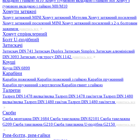
вкладкою і гайкою M10
Хомут з гумовою вкладкою і гайкою M8
Хомут з
гумовою вкладкою і гайкою М8/M10
Хомути затяжні
Хомут затяжний MINI
Хомут затяжний Метелик
Хомут затяжний посилений
Хомут затяжний посилений MINI
Хомут затяжний посилений з 2-х болтовим
зажимом
дивитись все
Хомут спрінклерний
Болт U-подібний
Затискачі
Затискач DIN 741
Затискач Duplex
Затискач Simplex
Затискач алюмінієвий
DIN 3093
Затискач для тросу DIN 1142
дивитись все
Коуші
Коуш DIN 6899
Карабіни
Карабін пожежний
Карабін пожежний з гайкою
Карабін пружинний
Карабін пружинний з вертлюгом
Карабін-гвинт з гайкою
Талрепи
Талреп DIN 1478 вилка/вилка
Талреп DIN 1478 гак/петля
Талреп DIN 1480
вилка/вилка
Талреп DIN 1480 гак/гак
Талреп DIN 1480 гак/петля
дивитись все
Скоби
Скоба монтажна DIN 1684
Скоба такелажна DIN 82101
Скоба такелажна
G209
Скоба такелажна G210
Скоба такелажна U-подібна G2150
дивитись все
Рим-болти, рим-гайки