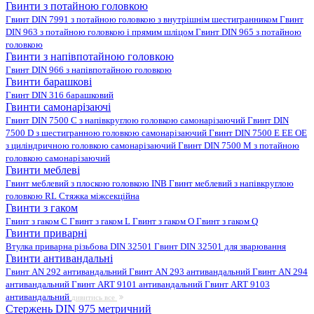
Гвинти з потайною головкою
Гвинт DIN 7991 з потайною головкою з внутрішнім шестигранником
Гвинт
DIN 963 з потайною головкою і прямим шліцом
Гвинт DIN 965 з потайною
головкою
Гвинти з напівпотайною головкою
Гвинт DIN 966 з напівпотайною головкою
Гвинти барашкові
Гвинт DIN 316 барашковий
Гвинти самонарізаючі
Гвинт DIN 7500 C з напівкруглою головкою самонарізаючий
Гвинт DIN
7500 D з шестигранною головкою самонарізаючий
Гвинт DIN 7500 E EE OE
з циліндричною головкою самонарізаючий
Гвинт DIN 7500 M з потайною
головкою самонарізаючий
Гвинти меблеві
Гвинт меблевий з плоскою головкою INB
Гвинт меблевий з напівкруглою
головкою RL
Стяжка міжсекційна
Гвинти з гаком
Гвинт з гаком C
Гвинт з гаком L
Гвинт з гаком O
Гвинт з гаком Q
Гвинти приварні
Втулка приварна різьбова DIN 32501
Гвинт DIN 32501 для зварювання
Гвинти антивандальні
Гвинт AN 292 антивандальний
Гвинт AN 293 антивандальний
Гвинт AN 294
антивандальний
Гвинт ART 9101 антивандальний
Гвинт ART 9103
антивандальний
дивитись все
Стержень DIN 975 метричний