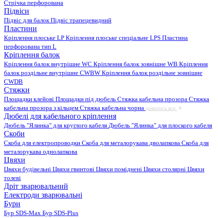
Стрічка перфорована
Підвіси
Підвіс для балок
Підвіс трапецевидний
Пластини
Кріплення плоське LP
Кріплення плоське спеціальне LPS
Пластина
перфорована тип L
Кріплення балок
Кріплення балок внутрішне WC
Кріплення балок зовнішне WB
Кріплення
балок роздільне внутрішне CWBW
Кріплення балок роздільне зовнішне
CWDB
Стяжки
Площадки клейові
Площадки під дюбель
Стяжка кабельна прозора
Стяжка
кабельна прозора з кільцем
Стяжка кабельна чорна
дивитись все
Дюбелі для кабельного кріплення
Дюбель "Ялинка" для круглого кабеля
Дюбель "Ялинка" для плоского кабеля
Скоби
Скоба для електропроводки
Скоба для металорукава дволапкова
Скоба для
металорукава однолапкова
Цвяхи
Цвяхи будівельні
Цвяхи гвинтові
Цвяхи поміднені
Цвяхи столярні
Цвяхи
толеві
Дріт зварювальний
Електроди зварювальні
Бури
Бур SDS-Max
Бур SDS-Plus