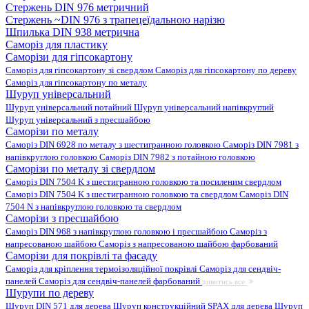
Стержень DIN 976 метричний
Стержень ~DIN 976 з трапецеїдальною нарізю
Шпилька DIN 938 метрична
Саморіз для пластику
Саморізи для гіпсокартону
Саморіз для гіпсокартону зі свердлом
Саморіз для гіпсокартону по дереву
Саморіз для гіпсокартону по металу
Шуруп універсальний
Шуруп універсальний потайний
Шуруп універсальний напівкруглий
Шуруп універсальний з пресшайбою
Саморізи по металу
Саморіз DIN 6928 по металу з шестигранною головкою
Саморіз DIN 7981 з
напівкруглою головкою
Саморіз DIN 7982 з потайною головкою
Саморізи по металу зі свердлом
Саморіз DIN 7504 K з шестигранною головкою та посиленим свердлом
Саморіз DIN 7504 K з шестигранною головкою та свердлом
Саморіз DIN
7504 N з напівкруглою головкою та свердлом
Саморізи з пресшайбою
Саморіз DIN 968 з напівкруглою головкою і пресшайбою
Саморіз з
напресованою шайбою
Саморіз з напресованою шайбою фарбований
Саморізи для покрівлі та фасаду
Саморіз для кріплення термоізоляційної покрівлі
Саморіз для сендвіч-
панелей
Саморіз для сендвіч-панелей фарбований
дивитись все
Шурупи по дереву
Шуруп DIN 571 для дерева
Шуруп конструкційний SPAX для дерева
Шуруп