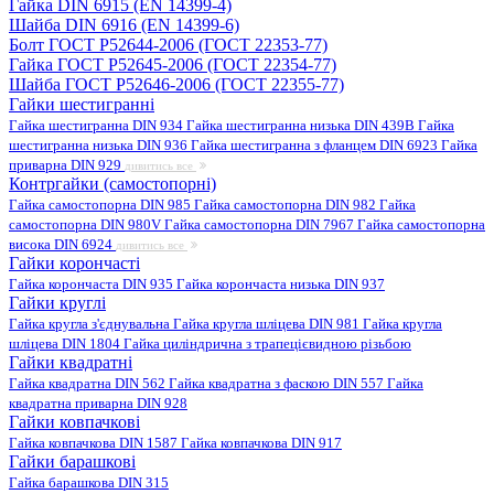
Гайка DIN 6915 (EN 14399-4)
Шайба DIN 6916 (EN 14399-6)
Болт ГОСТ Р52644-2006 (ГОСТ 22353-77)
Гайка ГОСТ Р52645-2006 (ГОСТ 22354-77)
Шайба ГОСТ Р52646-2006 (ГОСТ 22355-77)
Гайки шестигранні
Гайка шестигранна DIN 934
Гайка шестигранна низька DIN 439B
Гайка
шестигранна низька DIN 936
Гайка шестигранна з фланцем DIN 6923
Гайка
приварна DIN 929
дивитись все
Контргайки (самостопорні)
Гайка самостопорна DIN 985
Гайка самостопорна DIN 982
Гайка
самостопорна DIN 980V
Гайка самостопорна DIN 7967
Гайка самостопорна
висока DIN 6924
дивитись все
Гайки корончасті
Гайка корончаста DIN 935
Гайка корончаста низька DIN 937
Гайки круглі
Гайка кругла з'єднувальна
Гайка кругла шліцева DIN 981
Гайка кругла
шліцева DIN 1804
Гайка циліндрична з трапецієвидною різьбою
Гайки квадратні
Гайка квадратна DIN 562
Гайка квадратна з фаскою DIN 557
Гайка
квадратна приварна DIN 928
Гайки ковпачкові
Гайка ковпачкова DIN 1587
Гайка ковпачкова DIN 917
Гайки барашкові
Гайка барашкова DIN 315