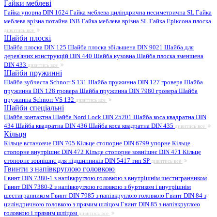
Гайки меблеві
Гайка упорна DIN 1624
Гайка меблева циліндрична несиметрична SL
Гайка
меблева врізна потайна INB
Гайка меблева врізна SL
Гайка Еріксона плоска
дивитись все
Шайби плоскі
Шайба плоска DIN 125
Шайба плоска збільшена DIN 9021
Шайба для
дерев'яних конструкцій DIN 440
Шайба кузовна
Шайба плоска зменшена
DIN 433
дивитись все
Шайби пружинні
Шайба зубчаста Schnorr S 131
Шайба пружинна DIN 127 гровера
Шайба
пружинна DIN 128 гровера
Шайба пружинна DIN 7980 гровера
Шайба
пружинна Schnorr VS 132
дивитись все
Шайби спеціальні
Шайба контактна
Шайба Nord Lock DIN 25201
Шайба коса квадратна DIN
434
Шайба квадратна DIN 436
Шайба коса квадратна DIN 435
дивитись все
Кільця
Кільце встановче DIN 705
Кільце стопорне DIN 6799 упорне
Кільце
стопорне внутрішнє DIN 472
Кільце стопорне зовнішнє DIN 471
Кільце
стопорне зовнішнє для підшипників DIN 5417 тип SP
дивитись все
Гвинти з напівкруглою головкою
Гвинт DIN 7380-1 з напівкруглою головкою з внутрішнім шестигранником
Гвинт DIN 7380-2 з напівкруглою головкою з буртиком і внутрішнім
шестигранником
Гвинт DIN 7985 з напівкруглою головкою
Гвинт DIN 84 з
циліндричною головкою з прямим шліцом
Гвинт DIN 85 з напівкруглою
головкою і прямим шліцом
дивитись все