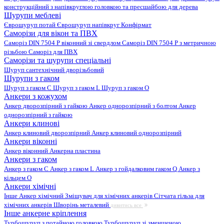
конструкційний з напівкруглою головкою та пресшайбою для дерева
Шурупи меблеві
Єврошуруп потай
Єврошуруп напівкруг
Конфірмат
Саморізи для вікон та ПВХ
Саморіз DIN 7504 P віконний зі свердлом
Саморіз DIN 7504 P з метричною
різьбою
Саморіз для ПВХ
Саморізи та шурупи спеціальні
Шуруп сантехнічний дворізьбовий
Шурупи з гаком
Шуруп з гаком C
Шуруп з гаком L
Шуруп з гаком O
Анкери з кожухом
Анкер дворозпірний з гайкою
Анкер однорозпірний з болтом
Анкер
однорозпірний з гайкою
Анкери клинові
Анкер клиновий дворозпірний
Анкер клиновий однорозпірний
Анкери віконні
Анкер віконний
Анкерна пластина
Анкери з гаком
Анкер з гаком C
Анкер з гаком L
Анкер з гойдалковим гаком Q
Анкер з
кільцем O
Анкери хімічні
Інше
Анкер хімічний
Змішувач для хімічних анкерів
Сітчата гільза для
хімічних анкерів
Шворінь металевий
дивитись все
Інше анкерне кріплення
Турбошуруп з потайною головкою
Турбошуруп зі зменшеною