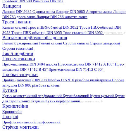
Рим-болт DIN 580
Рим-гайка DIN 582
Ланцюги
Ланцюг DIN 5685 C довга ланка
Ланцюг DIN 5685 А коротка ланка
Ланцюг
DIN 763 довга ланка
Ланцюг DIN 766 коротка ланка
Троси і канати
Канати сталеві
Трос в ПВХ-обмотці DIN 3052
Трос в ПВХ-обмотці DIN
3053
Трос в ПВХ-обмотці DIN 3055
Трос сталевий DIN 3052
дивитись все
Вантажно підйомне обладнання
Ремені буксировальні
Ремені стяжні
Стропи канатні
Стропи ланцюгові
Стропи текстильні
Гак S-подібний
Прес-масльонки
Прес-масльонка DIN 3404 плоска
Прес-масльонка DIN 71412 A 180°
Прес-
масльонка DIN 71412 B 45°
Прес-масльонка DIN 71412 C 90°
Пробки заглушки
Пробка (заглушка) DIN 908
Пробка DIN 910 різьбова циліндрична
Пробка
заглушка DIN 906 різьбова конічна
Кутики
Кутик асиметричний перфорований
Кутик балочний
Кутик вузький
Кутик
для стропильних з'єднань
Кутик перфорований
дивитись все
Кронштейни
Кронштейн
Профілі
Профіль монтажний перфорований
Стрічки монтажні