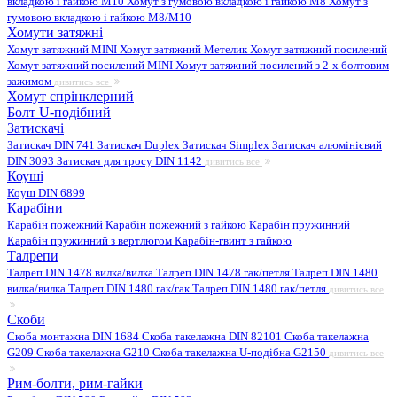
вкладкою і гайкою M10
Хомут з гумовою вкладкою і гайкою M8
Хомут з
гумовою вкладкою і гайкою М8/M10
Хомути затяжні
Хомут затяжний MINI
Хомут затяжний Метелик
Хомут затяжний посилений
Хомут затяжний посилений MINI
Хомут затяжний посилений з 2-х болтовим
зажимом
дивитись все
Хомут спрінклерний
Болт U-подібний
Затискачі
Затискач DIN 741
Затискач Duplex
Затискач Simplex
Затискач алюмінієвий
DIN 3093
Затискач для тросу DIN 1142
дивитись все
Коуші
Коуш DIN 6899
Карабіни
Карабін пожежний
Карабін пожежний з гайкою
Карабін пружинний
Карабін пружинний з вертлюгом
Карабін-гвинт з гайкою
Талрепи
Талреп DIN 1478 вилка/вилка
Талреп DIN 1478 гак/петля
Талреп DIN 1480
вилка/вилка
Талреп DIN 1480 гак/гак
Талреп DIN 1480 гак/петля
дивитись все
Скоби
Скоба монтажна DIN 1684
Скоба такелажна DIN 82101
Скоба такелажна
G209
Скоба такелажна G210
Скоба такелажна U-подібна G2150
дивитись все
Рим-болти, рим-гайки