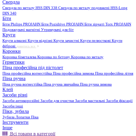
Свердла
Свердла по металу HSS DIN 338
Свердла по металу подовжені HSS-Long
DIN 340
Біти
Біти Philips PROJAHN
Біти Pozidrive PROJAHN
Біти зірчаті Torx PROJAHN
Подовжувачі магнітні
Утримувачі для біт
Круги
Круги алмазні
Круги відрізні
Круги зачистні
Круги пелюсткові
Круги
фіброві
дивитись все
Коронки
Коронка біметалева
Коронка по бетону
Коронка по металу
Герметики
Піна професійна під пістолет
Піна професійна вогнестійка
Піна професійна зимова
Піна професійна літня
Піна ручна
Піна ручна вогнестійка
Піна ручна звичайна
Піна ручна зимова
Клей
Засоби різні
Засоби антикорозійні
Засоби для очистки
Засоби мастильні
Засоби фіксації
Засоби інші
Піки, зубила
Зубила
Лопатки
Піка
Інструменти
Інше
Всі товари в категорії