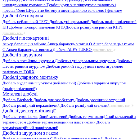
циліндричною головкою
Турбошуруп з напівкруглою головкою і
пресшайбою
Шуруп по бетону з шестигранною головкою і фланцем
Дюбелі без шурупа
Дюбель нейлоновий
TPFC Дюбель універсальний
Дюбель поліпропіленовий
КП
Дюбель поліпропіленовий КПО
Дюбель розпірний рамний КПР1
дивитись все
Дюбелі гіпсокартонні
Анкер баранець з гайкою
Анкер баранець з гаком O
Анкер баранець з гаком
С
Анкер баранець з гвинтом
Дюбель ALFA TURBO
дивитись все
Дюбелі з шурупом
Дюбель з потайним шурупом
Дюбель з універсальним шурупом
Дюбель з
шестигранним шурупом
Дюбель рамний з шурупом з шестигранною
голівкою та TORX
Дюбелі ударного монтажу
Дюбель з ударним шурупом (нейлоновий)
Дюбель з ударним шурупом
(поліпропіленовий)
Металеві дюбелі
Дюбель Bierbach
Дюбель для газобетону
Дюбель розпірний латунний
Дюбель розпірний нержавіючий
Дюбель розпірний сталевий
дивитись все
Дюбелі для термоізоляції
Дюбель термоізоляційний металевий
Дюбель термоізоляційний металевий з
термомостом
Дюбель термоізоляційний пластиковий
Дюбель
термоізоляційний покрівельний
Дюбелі з шурупом з гаком
Дюбель з шурупом з гаком C
Дюбель з шурупом з гаком L
Дюбель з