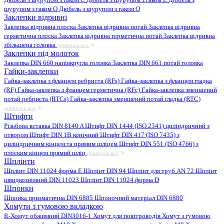
шурупом з гаком O
Дюбель з шурупом з гаком Q
Заклепки відривні
Заклепка відривна плоска
Заклепка відривна потай
Заклепка відривна
герметична плоска
Заклепка відривна герметична потай
Заклепка відривна
збільшена головка
дивитись все
Заклепки під молоток
Заклепка DIN 660 напівкругла головка
Заклепка DIN 661 потай головка
Гайки-заклепки
Гайка-заклепка з фланцем ребриста (RFs)
Гайка-заклепка з фланцем гладка
(RF)
Гайка-заклепка з фланцем герметична (RFc)
Гайка-заклепка зменшений
потай ребриста (RTCs)
Гайка-заклепка зменшений потай гладка (RTC)
дивитись все
Штифти
Різьбова вставка DIN 8140 A
Штифт DIN 1444 (ISO 2341) циліндричний з
отвором
Штифт DIN 1B конічний
Штифт DIN 417 (ISO 7435) з
циліндричним кінцем та прямим шліцем
Штифт DIN 551 (ISO 4766) з
плоским кінцем прямий шліц
дивитись все
Шплінти
Шплінт DIN 11024 форма E
Шплінт DIN 94
Шплінт для труб AN 72
Шплінт
швидкознімний DIN 11023
Шплінт DIN 11024 форма D
Шпонки
Шпонка призматична DIN 6885
Шпоночний матеріал DIN 6880
Хомути з гумовою вкладкою
R-Хомут обжимний DIN3016-1
Хомут для повітроводів
Хомут з гумовою