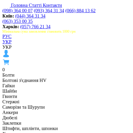
Головна
Статті
Контакти
(098) 364 00 07
(093) 364 31 34
(066) 884 13 62
Київ:
(044) 364 31 34
(063) 353 00 35
Харків:
(057) 766 21 34
Мінімальна сума замовлення становить 1000 грн
РУС
УКР
УКР
0
Болти
Болтові з'єднання HV
Гайки
Шайби
Гвинти
Стержні
Саморізи та Шурупи
Анкери
Дюбелі
Заклепки
Штифти, шплінти, шпонки