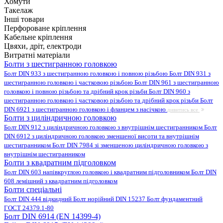
Хомути
Такелаж
Інші товари
Перфороване кріплення
Кабельне кріплення
Цвяхи, дріт, електроди
Витратні матеріали
Болти з шестигранною головкою
Болт DIN 933 з шестигранною головкою і повною різьбою
Болт DIN 931 з
шестигранною головкою і частковою різьбою
Болт DIN 961 з шестигранною
головкою і повною різьбою та дрібний крок різьби
Болт DIN 960 з
шестигранною головкою і частковою різьбою та дрібний крок різьби
Болт
DIN 6921 з шестигранною головкою і фланцем з насічкою
дивитись все
Болти з циліндричною головкою
Болт DIN 912 з циліндричною головкою з внутрішнім шестигранником
Болт
DIN 6912 з циліндричною головкою зменшеної висоти та внутрішнім
шестигранником
Болт DIN 7984 зі зменшеною циліндричною головкою з
внутрішнім шестигранником
Болти з квадратним підголовком
Болт DIN 603 напівкруглою головкою і квадратним підголовником
Болт DIN
608 лемішний з квадратним підголовком
Болти спеціальні
Болт DIN 444 відкидний
Болт норійний DIN 15237
Болт фундаментний
ГОСТ 24379.1-80
Болт DIN 6914 (EN 14399-4)