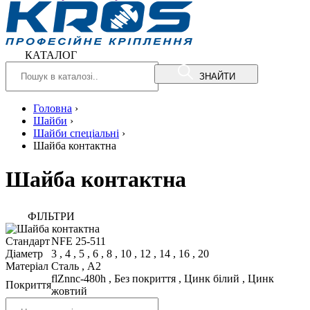
КАТАЛОГ
ЗНАЙТИ
Головна
›
Шайби
›
Шайби спеціальні
›
Шайба контактна
Шайба контактна
ФIЛЬТРИ
Стандарт
NFE 25-511
Діаметр
3
,
4
,
5
,
6
,
8
,
10
,
12
,
14
,
16
,
20
Матеріал
Сталь
,
A2
flZnnc-480h
,
Без покриття
,
Цинк білий
,
Цинк
Покриття
жовтий