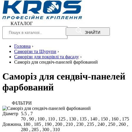
КАТАЛОГ
ЗНАЙТИ
Головна
›
Саморізи та Шурупи
›
Саморізи для покрівлі та фасаду
›
Саморіз для сендвіч-панелей фарбований
Саморіз для сендвіч-панелей
фарбований
ФIЛЬТРИ
Діаметр
5.5
,
7
70
,
90
,
100
,
110
,
125
,
130
,
135
,
140
,
150
,
160
,
175
Довжина
,
180
,
185
,
190
,
200
,
210
,
230
,
235
,
240
,
250
,
260
,
280
,
285
,
300
,
310