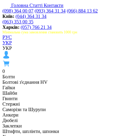
Головна
Статті
Контакти
(098) 364 00 07
(093) 364 31 34
(066) 884 13 62
Київ:
(044) 364 31 34
(063) 353 00 35
Харків:
(057) 766 21 34
Мінімальна сума замовлення становить 1000 грн
РУС
УКР
УКР
0
Болти
Болтові з'єднання HV
Гайки
Шайби
Гвинти
Стержні
Саморізи та Шурупи
Анкери
Дюбелі
Заклепки
Штифти, шплінти, шпонки