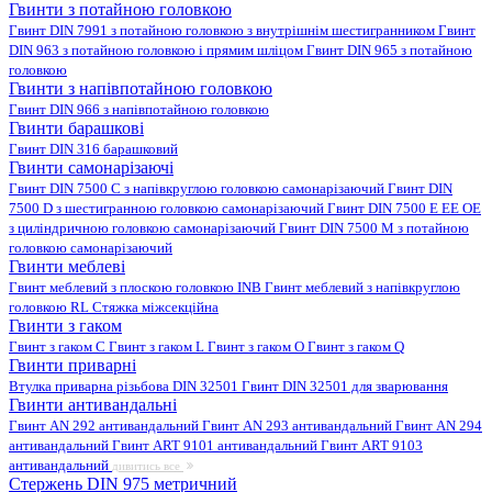
Гвинти з потайною головкою
Гвинт DIN 7991 з потайною головкою з внутрішнім шестигранником
Гвинт
DIN 963 з потайною головкою і прямим шліцом
Гвинт DIN 965 з потайною
головкою
Гвинти з напівпотайною головкою
Гвинт DIN 966 з напівпотайною головкою
Гвинти барашкові
Гвинт DIN 316 барашковий
Гвинти самонарізаючі
Гвинт DIN 7500 C з напівкруглою головкою самонарізаючий
Гвинт DIN
7500 D з шестигранною головкою самонарізаючий
Гвинт DIN 7500 E EE OE
з циліндричною головкою самонарізаючий
Гвинт DIN 7500 M з потайною
головкою самонарізаючий
Гвинти меблеві
Гвинт меблевий з плоскою головкою INB
Гвинт меблевий з напівкруглою
головкою RL
Стяжка міжсекційна
Гвинти з гаком
Гвинт з гаком C
Гвинт з гаком L
Гвинт з гаком O
Гвинт з гаком Q
Гвинти приварні
Втулка приварна різьбова DIN 32501
Гвинт DIN 32501 для зварювання
Гвинти антивандальні
Гвинт AN 292 антивандальний
Гвинт AN 293 антивандальний
Гвинт AN 294
антивандальний
Гвинт ART 9101 антивандальний
Гвинт ART 9103
антивандальний
дивитись все
Стержень DIN 975 метричний