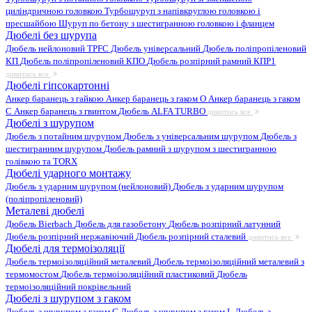
циліндричною головкою
Турбошуруп з напівкруглою головкою і
пресшайбою
Шуруп по бетону з шестигранною головкою і фланцем
Дюбелі без шурупа
Дюбель нейлоновий
TPFC Дюбель універсальний
Дюбель поліпропіленовий
КП
Дюбель поліпропіленовий КПО
Дюбель розпірний рамний КПР1
дивитись все
Дюбелі гіпсокартонні
Анкер баранець з гайкою
Анкер баранець з гаком O
Анкер баранець з гаком
С
Анкер баранець з гвинтом
Дюбель ALFA TURBO
дивитись все
Дюбелі з шурупом
Дюбель з потайним шурупом
Дюбель з універсальним шурупом
Дюбель з
шестигранним шурупом
Дюбель рамний з шурупом з шестигранною
голівкою та TORX
Дюбелі ударного монтажу
Дюбель з ударним шурупом (нейлоновий)
Дюбель з ударним шурупом
(поліпропіленовий)
Металеві дюбелі
Дюбель Bierbach
Дюбель для газобетону
Дюбель розпірний латунний
Дюбель розпірний нержавіючий
Дюбель розпірний сталевий
дивитись все
Дюбелі для термоізоляції
Дюбель термоізоляційний металевий
Дюбель термоізоляційний металевий з
термомостом
Дюбель термоізоляційний пластиковий
Дюбель
термоізоляційний покрівельний
Дюбелі з шурупом з гаком
Дюбель з шурупом з гаком C
Дюбель з шурупом з гаком L
Дюбель з