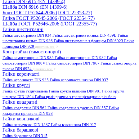
Гайка DIN 6915 (EN 14399-4)
Шайба DIN 6916 (EN 14399-6)
Болт ГОСТ Р52644-2006 (ГОСТ 22353-77)
Гайка ГОСТ Р52645-2006 (ГОСТ 22354-77)
Шайба ГОСТ Р52646-2006 (ГОСТ 22355-77)
Гайки шестигранні
Гайка шестигранна DIN 934
Гайка шестигранна низька DIN 439B
Гайка
шестигранна низька DIN 936
Гайка шестигранна з фланцем DIN 6923
Гайка
приварна DIN 929
дивитись все
Контргайки (самостопорні)
Гайка самостопорна DIN 985
Гайка самостопорна DIN 982
Гайка
самостопорна DIN 980V
Гайка самостопорна DIN 7967
Гайка самостопорна
висока DIN 6924
дивитись все
Гайки корончасті
Гайка корончаста DIN 935
Гайка корончаста низька DIN 937
Гайки круглі
Гайка кругла з'єднувальна
Гайка кругла шліцева DIN 981
Гайка кругла
шліцева DIN 1804
Гайка циліндрична з трапецієвидною різьбою
Гайки квадратні
Гайка квадратна DIN 562
Гайка квадратна з фаскою DIN 557
Гайка
квадратна приварна DIN 928
Гайки ковпачкові
Гайка ковпачкова DIN 1587
Гайка ковпачкова DIN 917
Гайки барашкові
Гайка барашкова DIN 315