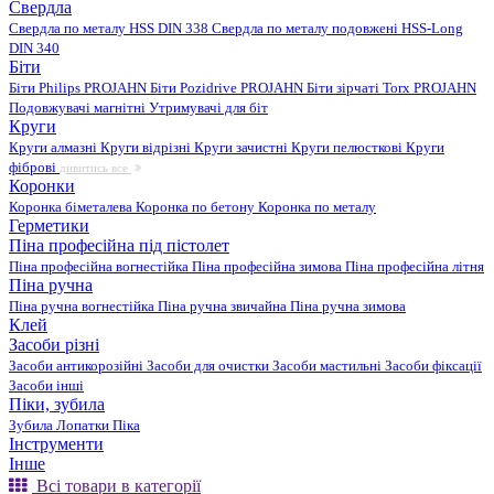
Свердла
Свердла по металу HSS DIN 338
Свердла по металу подовжені HSS-Long
DIN 340
Біти
Біти Philips PROJAHN
Біти Pozidrive PROJAHN
Біти зірчаті Torx PROJAHN
Подовжувачі магнітні
Утримувачі для біт
Круги
Круги алмазні
Круги відрізні
Круги зачистні
Круги пелюсткові
Круги
фіброві
дивитись все
Коронки
Коронка біметалева
Коронка по бетону
Коронка по металу
Герметики
Піна професійна під пістолет
Піна професійна вогнестійка
Піна професійна зимова
Піна професійна літня
Піна ручна
Піна ручна вогнестійка
Піна ручна звичайна
Піна ручна зимова
Клей
Засоби різні
Засоби антикорозійні
Засоби для очистки
Засоби мастильні
Засоби фіксації
Засоби інші
Піки, зубила
Зубила
Лопатки
Піка
Інструменти
Інше
Всі товари в категорії