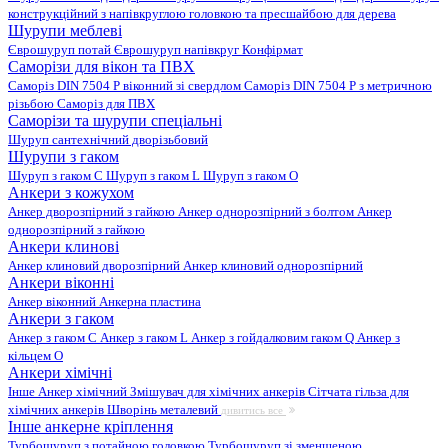
конструкційний з напівкруглою головкою та пресшайбою для дерева
Шурупи меблеві
Єврошуруп потай
Єврошуруп напівкруг
Конфірмат
Саморізи для вікон та ПВХ
Саморіз DIN 7504 P віконний зі свердлом
Саморіз DIN 7504 P з метричною
різьбою
Саморіз для ПВХ
Саморізи та шурупи спеціальні
Шуруп сантехнічний дворізьбовий
Шурупи з гаком
Шуруп з гаком C
Шуруп з гаком L
Шуруп з гаком O
Анкери з кожухом
Анкер дворозпірний з гайкою
Анкер однорозпірний з болтом
Анкер
однорозпірний з гайкою
Анкери клинові
Анкер клиновий дворозпірний
Анкер клиновий однорозпірний
Анкери віконні
Анкер віконний
Анкерна пластина
Анкери з гаком
Анкер з гаком C
Анкер з гаком L
Анкер з гойдалковим гаком Q
Анкер з
кільцем O
Анкери хімічні
Інше
Анкер хімічний
Змішувач для хімічних анкерів
Сітчата гільза для
хімічних анкерів
Шворінь металевий
дивитись все
Інше анкерне кріплення
Турбошуруп з потайною головкою
Турбошуруп зі зменшеною