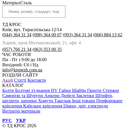
Матеріал
Сталь
ТД КРОС
Київ, вул. Тираспільська 12/14
(044) 364 31 34
(098) 364 00 07
(093) 364 31 34
(066) 884 13 62
Харків, пров.Молчановський, 21, офіс 4
(057) 766 21 34
(063) 353 00 35
ЧАС РОБОТИ
Пн - Пт з 9:00 до 18:00
Вихідний: Сб і Нд
info@krepezh.com.ua
РОЗДІЛИ САЙТУ
Акції
Статті
Контакти
КАТАЛОГ
Болти
Болтові з'єднання HV
Гайки
Шайби
Гвинти
Стержні
Саморізи та Шурупи
Анкери
Дюбелі
Заклепки
Штифти,
шплінти, шпонки
Хомути
Такелаж
Інші товари
Перфороване
кріплення
Кабельне кріплення
Цвяхи, дріт, електроди
Витратні матеріали
РУС
УКР
© ТД КРОС 2026