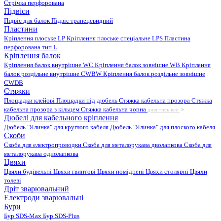
Стрічка перфорована
Підвіси
Підвіс для балок
Підвіс трапецевидний
Пластини
Кріплення плоське LP
Кріплення плоське спеціальне LPS
Пластина
перфорована тип L
Кріплення балок
Кріплення балок внутрішне WC
Кріплення балок зовнішне WB
Кріплення
балок роздільне внутрішне CWBW
Кріплення балок роздільне зовнішне
CWDB
Стяжки
Площадки клейові
Площадки під дюбель
Стяжка кабельна прозора
Стяжка
кабельна прозора з кільцем
Стяжка кабельна чорна
дивитись все
Дюбелі для кабельного кріплення
Дюбель "Ялинка" для круглого кабеля
Дюбель "Ялинка" для плоского кабеля
Скоби
Скоба для електропроводки
Скоба для металорукава дволапкова
Скоба для
металорукава однолапкова
Цвяхи
Цвяхи будівельні
Цвяхи гвинтові
Цвяхи поміднені
Цвяхи столярні
Цвяхи
толеві
Дріт зварювальний
Електроди зварювальні
Бури
Бур SDS-Max
Бур SDS-Plus