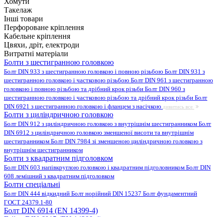
Хомути
Такелаж
Інші товари
Перфороване кріплення
Кабельне кріплення
Цвяхи, дріт, електроди
Витратні матеріали
Болти з шестигранною головкою
Болт DIN 933 з шестигранною головкою і повною різьбою
Болт DIN 931 з
шестигранною головкою і частковою різьбою
Болт DIN 961 з шестигранною
головкою і повною різьбою та дрібний крок різьби
Болт DIN 960 з
шестигранною головкою і частковою різьбою та дрібний крок різьби
Болт
DIN 6921 з шестигранною головкою і фланцем з насічкою
дивитись все
Болти з циліндричною головкою
Болт DIN 912 з циліндричною головкою з внутрішнім шестигранником
Болт
DIN 6912 з циліндричною головкою зменшеної висоти та внутрішнім
шестигранником
Болт DIN 7984 зі зменшеною циліндричною головкою з
внутрішнім шестигранником
Болти з квадратним підголовком
Болт DIN 603 напівкруглою головкою і квадратним підголовником
Болт DIN
608 лемішний з квадратним підголовком
Болти спеціальні
Болт DIN 444 відкидний
Болт норійний DIN 15237
Болт фундаментний
ГОСТ 24379.1-80
Болт DIN 6914 (EN 14399-4)