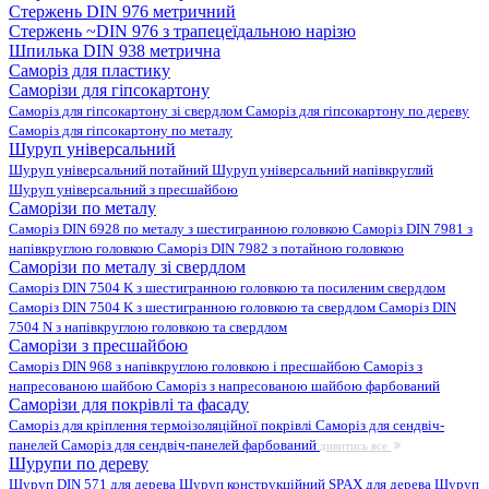
Стержень DIN 976 метричний
Стержень ~DIN 976 з трапецеїдальною нарізю
Шпилька DIN 938 метрична
Саморіз для пластику
Саморізи для гіпсокартону
Саморіз для гіпсокартону зі свердлом
Саморіз для гіпсокартону по дереву
Саморіз для гіпсокартону по металу
Шуруп універсальний
Шуруп універсальний потайний
Шуруп універсальний напівкруглий
Шуруп універсальний з пресшайбою
Саморізи по металу
Саморіз DIN 6928 по металу з шестигранною головкою
Саморіз DIN 7981 з
напівкруглою головкою
Саморіз DIN 7982 з потайною головкою
Саморізи по металу зі свердлом
Саморіз DIN 7504 K з шестигранною головкою та посиленим свердлом
Саморіз DIN 7504 K з шестигранною головкою та свердлом
Саморіз DIN
7504 N з напівкруглою головкою та свердлом
Саморізи з пресшайбою
Саморіз DIN 968 з напівкруглою головкою і пресшайбою
Саморіз з
напресованою шайбою
Саморіз з напресованою шайбою фарбований
Саморізи для покрівлі та фасаду
Саморіз для кріплення термоізоляційної покрівлі
Саморіз для сендвіч-
панелей
Саморіз для сендвіч-панелей фарбований
дивитись все
Шурупи по дереву
Шуруп DIN 571 для дерева
Шуруп конструкційний SPAX для дерева
Шуруп