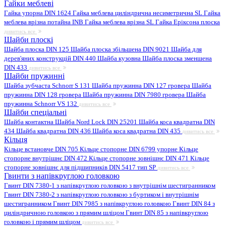
Гайки меблеві
Гайка упорна DIN 1624
Гайка меблева циліндрична несиметрична SL
Гайка
меблева врізна потайна INB
Гайка меблева врізна SL
Гайка Еріксона плоска
дивитись все
Шайби плоскі
Шайба плоска DIN 125
Шайба плоска збільшена DIN 9021
Шайба для
дерев'яних конструкцій DIN 440
Шайба кузовна
Шайба плоска зменшена
DIN 433
дивитись все
Шайби пружинні
Шайба зубчаста Schnorr S 131
Шайба пружинна DIN 127 гровера
Шайба
пружинна DIN 128 гровера
Шайба пружинна DIN 7980 гровера
Шайба
пружинна Schnorr VS 132
дивитись все
Шайби спеціальні
Шайба контактна
Шайба Nord Lock DIN 25201
Шайба коса квадратна DIN
434
Шайба квадратна DIN 436
Шайба коса квадратна DIN 435
дивитись все
Кільця
Кільце встановче DIN 705
Кільце стопорне DIN 6799 упорне
Кільце
стопорне внутрішнє DIN 472
Кільце стопорне зовнішнє DIN 471
Кільце
стопорне зовнішнє для підшипників DIN 5417 тип SP
дивитись все
Гвинти з напівкруглою головкою
Гвинт DIN 7380-1 з напівкруглою головкою з внутрішнім шестигранником
Гвинт DIN 7380-2 з напівкруглою головкою з буртиком і внутрішнім
шестигранником
Гвинт DIN 7985 з напівкруглою головкою
Гвинт DIN 84 з
циліндричною головкою з прямим шліцом
Гвинт DIN 85 з напівкруглою
головкою і прямим шліцом
дивитись все