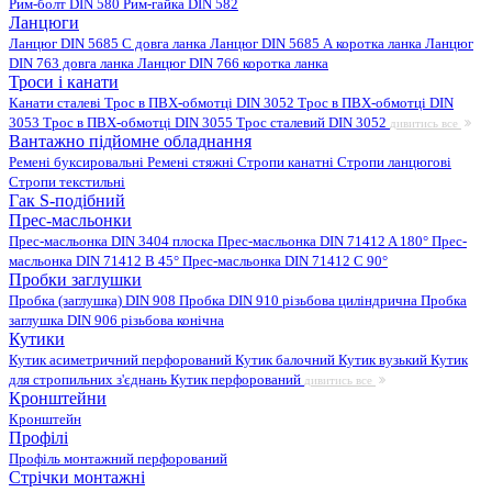
Рим-болт DIN 580
Рим-гайка DIN 582
Ланцюги
Ланцюг DIN 5685 C довга ланка
Ланцюг DIN 5685 А коротка ланка
Ланцюг
DIN 763 довга ланка
Ланцюг DIN 766 коротка ланка
Троси і канати
Канати сталеві
Трос в ПВХ-обмотці DIN 3052
Трос в ПВХ-обмотці DIN
3053
Трос в ПВХ-обмотці DIN 3055
Трос сталевий DIN 3052
дивитись все
Вантажно підйомне обладнання
Ремені буксировальні
Ремені стяжні
Стропи канатні
Стропи ланцюгові
Стропи текстильні
Гак S-подібний
Прес-масльонки
Прес-масльонка DIN 3404 плоска
Прес-масльонка DIN 71412 A 180°
Прес-
масльонка DIN 71412 B 45°
Прес-масльонка DIN 71412 C 90°
Пробки заглушки
Пробка (заглушка) DIN 908
Пробка DIN 910 різьбова циліндрична
Пробка
заглушка DIN 906 різьбова конічна
Кутики
Кутик асиметричний перфорований
Кутик балочний
Кутик вузький
Кутик
для стропильних з'єднань
Кутик перфорований
дивитись все
Кронштейни
Кронштейн
Профілі
Профіль монтажний перфорований
Стрічки монтажні