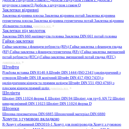
шурупом з гаком O
Дюбель з шурупом з гаком Q
Заклепки відривні
Заклепка відривна плоска
Заклепка відривна потай
Заклепка відривна
герметична плоска
Заклепка відривна герметична потай
Заклепка відривна
збільшена головка
дивитись все
Заклепки під молоток
Заклепка DIN 660 напівкругла головка
Заклепка DIN 661 потай головка
Гайки-заклепки
Гайка-заклепка з фланцем ребриста (RFs)
Гайка-заклепка з фланцем гладка
(RF)
Гайка-заклепка з фланцем герметична (RFc)
Гайка-заклепка зменшений
потай ребриста (RTCs)
Гайка-заклепка зменшений потай гладка (RTC)
дивитись все
Штифти
Різьбова вставка DIN 8140 A
Штифт DIN 1444 (ISO 2341) циліндричний з
отвором
Штифт DIN 1B конічний
Штифт DIN 417 (ISO 7435) з
циліндричним кінцем та прямим шліцем
Штифт DIN 551 (ISO 4766) з
плоским кінцем прямий шліц
дивитись все
Шплінти
Шплінт DIN 11024 форма E
Шплінт DIN 94
Шплінт для труб AN 72
Шплінт
швидкознімний DIN 11023
Шплінт DIN 11024 форма D
Шпонки
Шпонка призматична DIN 6885
Шпоночний матеріал DIN 6880
Хомути з гумовою вкладкою
R-Хомут обжимний DIN3016-1
Хомут для повітроводів
Хомут з гумовою