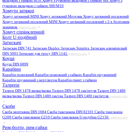
вкладкою і гайкою M10
Хомут з гумовою вкладкою і гайкою M8
Хомут з
гумовою вкладкою і гайкою М8/M10
Хомути затяжні
Хомут затяжний MINI
Хомут затяжний Метелик
Хомут затяжний посилений
Хомут затяжний посилений MINI
Хомут затяжний посилений з 2-х болтовим
зажимом
дивитись все
Хомут спрінклерний
Болт U-подібний
Затискачі
Затискач DIN 741
Затискач Duplex
Затискач Simplex
Затискач алюмінієвий
DIN 3093
Затискач для тросу DIN 1142
дивитись все
Коуші
Коуш DIN 6899
Карабіни
Карабін пожежний
Карабін пожежний з гайкою
Карабін пружинний
Карабін пружинний з вертлюгом
Карабін-гвинт з гайкою
Талрепи
Талреп DIN 1478 вилка/вилка
Талреп DIN 1478 гак/петля
Талреп DIN 1480
вилка/вилка
Талреп DIN 1480 гак/гак
Талреп DIN 1480 гак/петля
дивитись все
Скоби
Скоба монтажна DIN 1684
Скоба такелажна DIN 82101
Скоба такелажна
G209
Скоба такелажна G210
Скоба такелажна U-подібна G2150
дивитись все
Рим-болти, рим-гайки