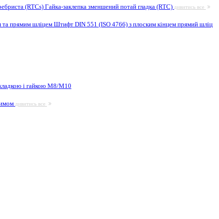
ребриста (RTCs)
Гайка-заклепка зменшений потай гладка (RTC)
дивитись все
м та прямим шліцем
Штифт DIN 551 (ISO 4766) з плоским кінцем прямий шліц
кладкою і гайкою М8/M10
жимом
дивитись все