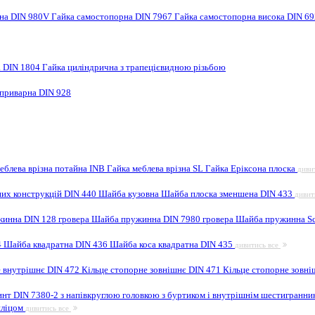
рна DIN 980V
Гайка самостопорна DIN 7967
Гайка самостопорна висока DIN 6
а DIN 1804
Гайка циліндрична з трапецієвидною різьбою
 приварна DIN 928
еблева врізна потайна INB
Гайка меблева врізна SL
Гайка Еріксона плоска
диви
них конструкцій DIN 440
Шайба кузовна
Шайба плоска зменшена DIN 433
дивит
инна DIN 128 гровера
Шайба пружинна DIN 7980 гровера
Шайба пружинна Sc
4
Шайба квадратна DIN 436
Шайба коса квадратна DIN 435
дивитись все
е внутрішнє DIN 472
Кільце стопорне зовнішнє DIN 471
Кільце стопорне зовні
инт DIN 7380-2 з напівкруглою головкою з буртиком і внутрішнім шестигранн
шліцом
дивитись все