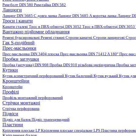
Рим-болт DIN 580
Рим-гайка DIN 582
Ланцюги
Ланцюг DIN 5685 C довга ланка
Ланцюг DIN 5685 А коротка ланка
Ланцюг DI
Троси і канати
Канати сталеві
Трос в ПВХ-обмотці DIN 3052
Трос в ПВХ-обмотці DIN 3053
Вантажно підйомне обладнання
Ремені буксировальні
Ремені стяжні
Стропи канатні
Стропи ланцюгові
Строп
Гак S-подібний
Прес-масльонки
Прес-масльонка DIN 3404 плоска
Прес-масльонка DIN 71412 A 180°
Прес-мас
Пробки заглушки
Пробка (заглушка) DIN 908
Пробка DIN 910 різьбова циліндрична
Пробка заг
Кутики
Кутик асиметричний перфорований
Кутик балочний
Кутик вузький
Кутик для
Кронштейни
Кронштейн
Профілі
Профіль монтажний перфорований
Стрічки монтажні
Стрічка перфорована
Підвіси
Підвіс для балок
Підвіс трапецевидний
Пластини
Кріплення плоське LP
Кріплення плоське спеціальне LPS
Пластина перфорова
Кріплення балок