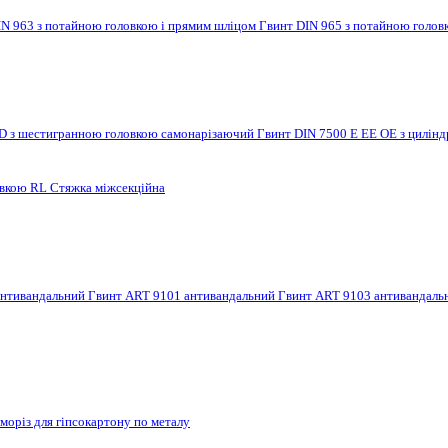
IN 963 з потайною головкою і прямим шліцом
Гвинт DIN 965 з потайною голов
 D з шестигранною головкою самонарізаючий
Гвинт DIN 7500 E EE OE з цилі
овкою RL
Стяжка міжсекційна
антивандальний
Гвинт ART 9101 антивандальний
Гвинт ART 9103 антивандал
моріз для гіпсокартону по металу