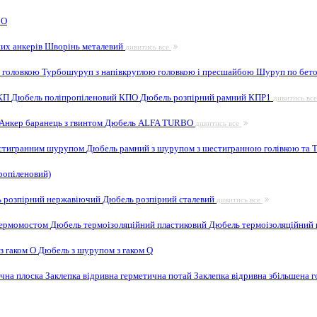
 O
них анкерів
Шворінь металевий
дивитись все
 головкою
Турбошуруп з напівкруглою головкою і пресшайбою
Шуруп по бето
 КП
Дюбель поліпропіленовий КПО
Дюбель розпірний рамний КПР1
дивитись вс
Анкер баранець з гвинтом
Дюбель ALFA TURBO
дивитись все
естигранним шурупом
Дюбель рамний з шурупом з шестигранною голівкою та
ропіленовий)
 розпірний нержавіючий
Дюбель розпірний сталевий
дивитись все
 термомостом
Дюбель термоізоляційний пластиковий
Дюбель термоізоляційний 
з гаком O
Дюбель з шурупом з гаком Q
ична плоска
Заклепка відривна герметична потай
Заклепка відривна збільшена 