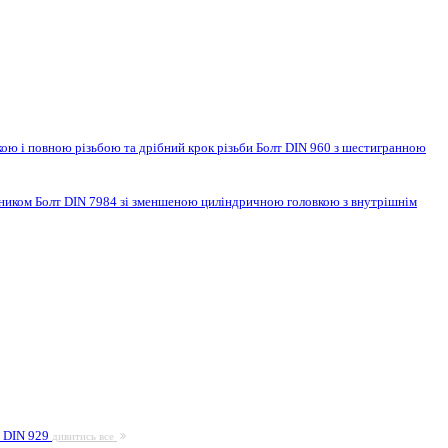
ою і повною різьбою та дрібний крок різьби
Болт DIN 960 з шестигранною
нником
Болт DIN 7984 зі зменшеною циліндричною головкою з внутрішнім
а DIN 929
дивитись все