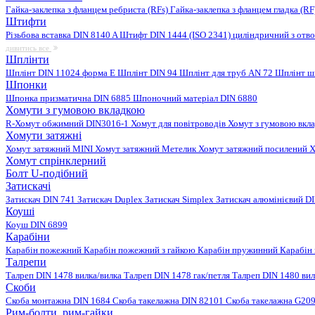
Гайка-заклепка з фланцем ребриста (RFs)
Гайка-заклепка з фланцем гладка (R
Штифти
Різьбова вставка DIN 8140 A
Штифт DIN 1444 (ISO 2341) циліндричний з отв
дивитись все
Шплінти
Шплінт DIN 11024 форма E
Шплінт DIN 94
Шплінт для труб AN 72
Шплінт ш
Шпонки
Шпонка призматична DIN 6885
Шпоночний матеріал DIN 6880
Хомути з гумовою вкладкою
R-Хомут обжимний DIN3016-1
Хомут для повітроводів
Хомут з гумовою вкл
Хомути затяжні
Хомут затяжний MINI
Хомут затяжний Метелик
Хомут затяжний посилений
Х
Хомут спрінклерний
Болт U-подібний
Затискачі
Затискач DIN 741
Затискач Duplex
Затискач Simplex
Затискач алюмінієвий D
Коуші
Коуш DIN 6899
Карабіни
Карабін пожежний
Карабін пожежний з гайкою
Карабін пружинний
Карабін
Талрепи
Талреп DIN 1478 вилка/вилка
Талреп DIN 1478 гак/петля
Талреп DIN 1480 ви
Скоби
Скоба монтажна DIN 1684
Скоба такелажна DIN 82101
Скоба такелажна G20
Рим-болти, рим-гайки