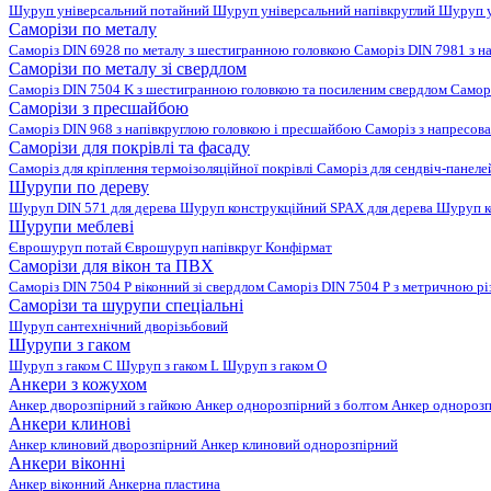
Шуруп універсальний потайний
Шуруп універсальний напівкруглий
Шуруп у
Саморізи по металу
Саморіз DIN 6928 по металу з шестигранною головкою
Саморіз DIN 7981 з н
Саморізи по металу зі свердлом
Саморіз DIN 7504 K з шестигранною головкою та посиленим свердлом
Самор
Саморізи з пресшайбою
Саморіз DIN 968 з напівкруглою головкою і пресшайбою
Саморіз з напресо
Саморізи для покрівлі та фасаду
Саморіз для кріплення термоізоляційної покрівлі
Саморіз для сендвіч-панел
Шурупи по дереву
Шуруп DIN 571 для дерева
Шуруп конструкційний SPAX для дерева
Шуруп к
Шурупи меблеві
Єврошуруп потай
Єврошуруп напівкруг
Конфірмат
Саморізи для вікон та ПВХ
Саморіз DIN 7504 P віконний зі свердлом
Саморіз DIN 7504 P з метричною р
Саморізи та шурупи спеціальні
Шуруп сантехнічний дворізьбовий
Шурупи з гаком
Шуруп з гаком C
Шуруп з гаком L
Шуруп з гаком O
Анкери з кожухом
Анкер дворозпірний з гайкою
Анкер однорозпірний з болтом
Анкер однорозп
Анкери клинові
Анкер клиновий дворозпірний
Анкер клиновий однорозпірний
Анкери віконні
Анкер віконний
Анкерна пластина