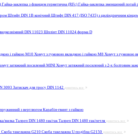
F)
Гайка-заклепка з фланцем герметична (RFc)
Гайка-заклепка зменшений потай 
ором
Штифт DIN 1B конічний
Штифт DIN 417 (ISO 7435) з циліндричним кінце
видкознімний DIN 11023
Шплінт DIN 11024 форма D
адкою і гайкою M10
Хомут з гумовою вкладкою і гайкою M8
Хомут з гумовою в
омут затяжний посилений MINI
Хомут затяжний посилений з 2-х болтовим за
IN 3093
Затискач для тросу DIN 1142
дивитись все
 пружинний з вертлюгом
Карабін-гвинт з гайкою
лка/вилка
Талреп DIN 1480 гак/гак
Талреп DIN 1480 гак/петля
дивитись все
9
Скоба такелажна G210
Скоба такелажна U-подібна G2150
дивитись все