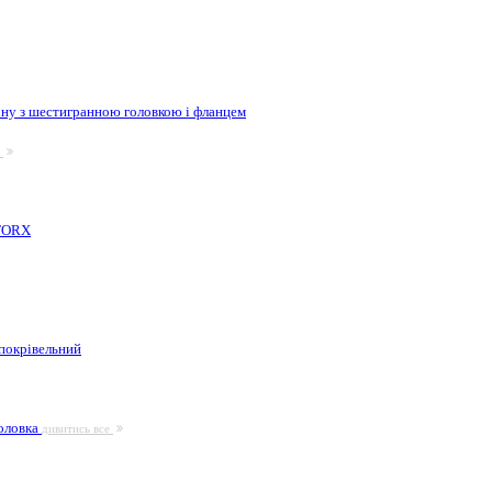
ну з шестигранною головкою і фланцем
е
 TORX
покрівельний
головка
дивитись все