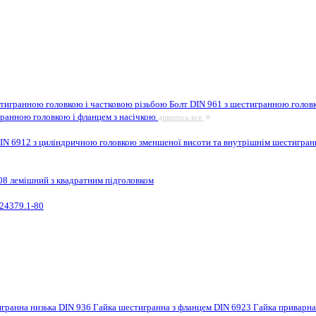
стигранною головкою і частковою різьбою
Болт DIN 961 з шестигранною головк
гранною головкою і фланцем з насічкою
дивитись все
IN 6912 з циліндричною головкою зменшеної висоти та внутрішнім шестигра
08 лемішний з квадратним підголовком
24379.1-80
игранна низька DIN 936
Гайка шестигранна з фланцем DIN 6923
Гайка приварн