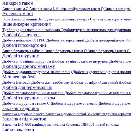
Анкери з гаком
Анкер з гаком C
Анкер з гаком L
Анкер з гойдалковим гаком Q
Анкер з кільцем
Анкери хімічні
Інше
Анкер хімічний
Змішувач для хімічних анкерів
Сітчата гільза для хіміч
Інше анкерне кріплення
Турбошуруп з потайною головкою
Турбошуруп зі зменшеною циліндричною
Дюбелі без шурупа
Дюбель нейлоновий
TPFC Дюбель універсальний
Дюбель поліпропіленовий
Дюбелі гіпсокартонні
Анкер баранець з гайкою
Анкер баранець з гаком O
Анкер баранець з гаком С
Дюбелі з шурупом
Дюбель з потайним шурупом
Дюбель з універсальним шурупом
Дюбель з ш
Дюбелі ударного монтажу
Дюбель з ударним шурупом (нейлоновий)
Дюбель з ударним шурупом (поліп
Металеві дюбелі
Дюбель Bierbach
Дюбель для газобетону
Дюбель розпірний латунний
Дюбель
Дюбелі для термоізоляції
Дюбель термоізоляційний металевий
Дюбель термоізоляційний металевий з
Дюбелі з шурупом з гаком
Дюбель з шурупом з гаком C
Дюбель з шурупом з гаком L
Дюбель з шурупом 
Заклепки відривні
Заклепка відривна плоска
Заклепка відривна потай
Заклепка відривна гермет
Заклепки під молоток
Заклепка DIN 660 напівкругла головка
Заклепка DIN 661 потай головка
Гайки-заклепки