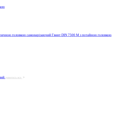
кою
ндричною головкою самонарізаючий
Гвинт DIN 7500 M з потайною головкою
ьний
дивитись все