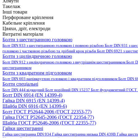
Хомути
Такелаж
Інші товари
Перфороване кріплення
Кабельне кріплення
Цвяхи, дріт, електроди
Витратні матеріали
Болти з шестигранною головкою
Болт DIN 933 з шестигранною головкою і повною різьбою
Болт DIN 931 з ше
головкою і частковою різьбою та дрібний крок різьби
Болт DIN 6921 з шести
Болти з циліндричною головкою
Болт DIN 912 з циліндричною головкою з внутрішнім шестигранником
Болт D
шестигранником
Болти з квадратним підголовком
Болт DIN 603 напівкруглою головкою і квадратним підголовником
Болт DIN 6
Болти спеціальні
Болт DIN 444 відкидний
Болт норійний DIN 15237
Болт фундаментний ГОСТ 
Болт DIN 6914 (EN 14399-4)
Гайка DIN 6915 (EN 14399-4)
Шайба DIN 6916 (EN 14399-6)
Болт ГОСТ Р52644-2006 (ГОСТ 22353-77)
Гайка ГОСТ Р52645-2006 (ГОСТ 22354-77)
Шайба ГОСТ Р52646-2006 (ГОСТ 22355-77)
Гайки шестигранні
Гайка шестигранна DIN 934
Гайка шестигранна низька DIN 439B
Гайка шест