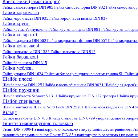
Контргайки (самостопорні)
Гайка самостопорна DIN 985
Гайка самостопорна DIN 982
Гайка самостопо
Гайки корончасті
Гайка корончаста DIN 935
Гайка корончаста низька DIN 937
Гайки круглі
Гайка кругла з'єднувальна
Гайка кругла шліцева DIN 981
Гайка кругла шліцев
Гайки квадратні
Гайка квадратна DIN 562
Гайка квадратна з фаскою DIN 557
Гайка квадратна
Гайки ковпачкові
Гайка ковпачкова DIN 1587
Гайка ковпачкова DIN 917
Гайки барашкові
Гайка барашкова DIN 315
Гайки меблеві
Гайка упорна DIN 1624
Гайка меблева циліндрична несиметрична SL
Гайка м
Шайби плоскі
Шайба плоска DIN 125
Шайба плоска збільшена DIN 9021
Шайба для дерев'я
Шайби пружинні
Шайба зубчаста Schnorr S 131
Шайба пружинна DIN 127 гровера
Шайба пруж
Шайби спеціальні
Шайба контактна
Шайба Nord Lock DIN 25201
Шайба коса квадратна DIN 43
Кільця
Кільце встановче DIN 705
Кільце стопорне DIN 6799 упорне
Кільце стопорн
Гвинти з напівкруглою головкою
Гвинт DIN 7380-1 з напівкруглою головкою з внутрішнім шестигранником
Гв
головкою з прямим шліцом
Гвинт DIN 85 з напівкруглою головкою і прямим 