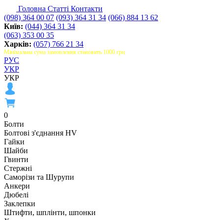
Головна
Статті
Контакти
(098) 364 00 07
(093) 364 31 34
(066) 884 13 62
Київ:
(044) 364 31 34
(063) 353 00 35
Харків:
(057) 766 21 34
Мінімальна сума замовлення становить 1000 грн
РУС
УКР
УКР
0
Болти
Болтові з'єднання HV
Гайки
Шайби
Гвинти
Стержні
Саморізи та Шурупи
Анкери
Дюбелі
Заклепки
Штифти, шплінти, шпонки