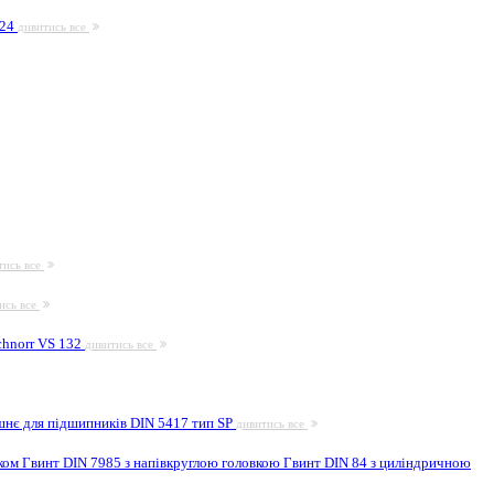
924
дивитись все
тись все
ись все
hnorr VS 132
дивитись все
шнє для підшипників DIN 5417 тип SP
дивитись все
иком
Гвинт DIN 7985 з напівкруглою головкою
Гвинт DIN 84 з циліндричною