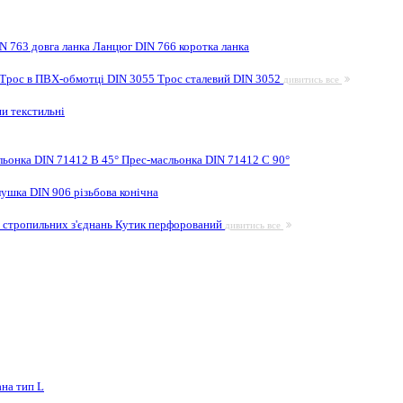
N 763 довга ланка
Ланцюг DIN 766 коротка ланка
Трос в ПВХ-обмотці DIN 3055
Трос сталевий DIN 3052
дивитись все
и текстильні
льонка DIN 71412 B 45°
Прес-масльонка DIN 71412 C 90°
лушка DIN 906 різьбова конічна
 стропильних з'єднань
Кутик перфорований
дивитись все
на тип L