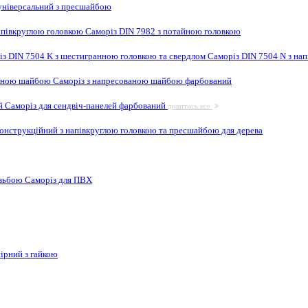
ніверсальний з пресшайбою
апівкруглою головкою
Саморіз DIN 7982 з потайною головкою
із DIN 7504 K з шестигранною головкою та свердлом
Саморіз DIN 7504 N з на
ваною шайбою
Саморіз з напресованою шайбою фарбований
ей
Саморіз для сендвіч-панелей фарбований
дивитись все
онструкційний з напівкруглою головкою та пресшайбою для дерева
ізьбою
Саморіз для ПВХ
ірний з гайкою