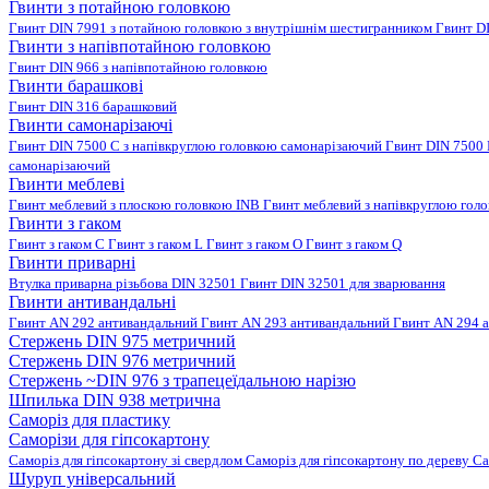
Гвинти з потайною головкою
Гвинт DIN 7991 з потайною головкою з внутрішнім шестигранником
Гвинт D
Гвинти з напівпотайною головкою
Гвинт DIN 966 з напівпотайною головкою
Гвинти барашкові
Гвинт DIN 316 барашковий
Гвинти самонарізаючі
Гвинт DIN 7500 C з напівкруглою головкою самонарізаючий
Гвинт DIN 7500
самонарізаючий
Гвинти меблеві
Гвинт меблевий з плоскою головкою INB
Гвинт меблевий з напівкруглою гол
Гвинти з гаком
Гвинт з гаком C
Гвинт з гаком L
Гвинт з гаком O
Гвинт з гаком Q
Гвинти приварні
Втулка приварна різьбова DIN 32501
Гвинт DIN 32501 для зварювання
Гвинти антивандальні
Гвинт AN 292 антивандальний
Гвинт AN 293 антивандальний
Гвинт AN 294 
Стержень DIN 975 метричний
Стержень DIN 976 метричний
Стержень ~DIN 976 з трапецеїдальною нарізю
Шпилька DIN 938 метрична
Саморіз для пластику
Саморізи для гіпсокартону
Саморіз для гіпсокартону зі свердлом
Саморіз для гіпсокартону по дереву
Са
Шуруп універсальний