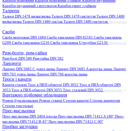
Карабін пожежний
Карабін пожежний з гайкою
Карабін пружинний
Карабін пружинний з вертлюгом
Карабін-гвинт з гайкою
Талрепи
Талреп DIN 1478 вилка/вилка
Талреп DIN 1478 гак/петля
Талреп DIN 1480
вилка/вилка
Талреп DIN 1480 гак/гак
Талреп DIN 1480 гак/петля
смотреть все
Скоби
Скоба монтажна DIN 1684
Скоба такелажна DIN 82101
Скоба такелажна
G209
Скоба такелажна G210
Скоба такелажна U-подібна G2150
смотреть все
Рим-болти, рим-гайки
Рим-болт DIN 580
Рим-гайка DIN 582
Ланцюги
Ланцюг DIN 5685 C довга ланка
Ланцюг DIN 5685 А коротка ланка
Ланцюг
DIN 763 довга ланка
Ланцюг DIN 766 коротка ланка
Троси і канати
Канати сталеві
Трос в ПВХ-обмотці DIN 3052
Трос в ПВХ-обмотці DIN
3053
Трос в ПВХ-обмотці DIN 3055
Трос сталевий DIN 3052
смотреть все
Вантажно підйомне обладнання
Ремені буксировальні
Ремені стяжні
Стропи канатні
Стропи ланцюгові
Стропи текстильні
Прес-масльонки
Прес-масльонка DIN 3404 плоска
Прес-масльонка DIN 71412 A 180°
Прес-
масльонка DIN 71412 B 45°
Прес-масльонка DIN 71412 C 90°
Пробки заглушки