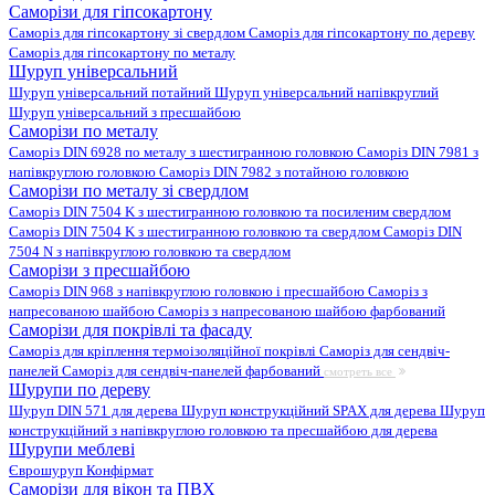
Саморізи для гіпсокартону
Саморіз для гіпсокартону зі свердлом
Саморіз для гіпсокартону по дереву
Саморіз для гіпсокартону по металу
Шуруп універсальний
Шуруп універсальний потайний
Шуруп універсальний напівкруглий
Шуруп універсальний з пресшайбою
Саморізи по металу
Саморіз DIN 6928 по металу з шестигранною головкою
Саморіз DIN 7981 з
напівкруглою головкою
Саморіз DIN 7982 з потайною головкою
Саморізи по металу зі свердлом
Саморіз DIN 7504 K з шестигранною головкою та посиленим свердлом
Саморіз DIN 7504 K з шестигранною головкою та свердлом
Саморіз DIN
7504 N з напівкруглою головкою та свердлом
Саморізи з пресшайбою
Саморіз DIN 968 з напівкруглою головкою і пресшайбою
Саморіз з
напресованою шайбою
Саморіз з напресованою шайбою фарбований
Саморізи для покрівлі та фасаду
Саморіз для кріплення термоізоляційної покрівлі
Саморіз для сендвіч-
панелей
Саморіз для сендвіч-панелей фарбований
смотреть все
Шурупи по дереву
Шуруп DIN 571 для дерева
Шуруп конструкційний SPAX для дерева
Шуруп
конструкційний з напівкруглою головкою та пресшайбою для дерева
Шурупи меблеві
Єврошуруп
Конфірмат
Саморізи для вікон та ПВХ