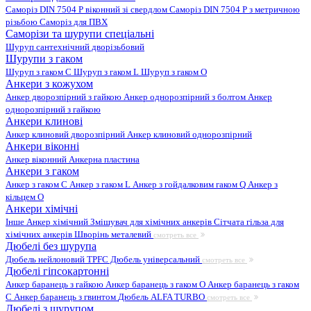
Саморіз DIN 7504 P віконний зі свердлом
Саморіз DIN 7504 P з метричною
різьбою
Саморіз для ПВХ
Саморізи та шурупи спеціальні
Шуруп сантехнічний дворізьбовий
Шурупи з гаком
Шуруп з гаком C
Шуруп з гаком L
Шуруп з гаком O
Анкери з кожухом
Анкер дворозпірний з гайкою
Анкер однорозпірний з болтом
Анкер
однорозпірний з гайкою
Анкери клинові
Анкер клиновий дворозпірний
Анкер клиновий однорозпірний
Анкери віконні
Анкер віконний
Анкерна пластина
Анкери з гаком
Анкер з гаком C
Анкер з гаком L
Анкер з гойдалковим гаком Q
Анкер з
кільцем O
Анкери хімічні
Інше
Анкер хімічний
Змішувач для хімічних анкерів
Сітчата гільза для
хімічних анкерів
Шворінь металевий
смотреть все
Дюбелі без шурупа
Дюбель нейлоновий
TPFC Дюбель універсальний
смотреть все
Дюбелі гіпсокартонні
Анкер баранець з гайкою
Анкер баранець з гаком O
Анкер баранець з гаком
С
Анкер баранець з гвинтом
Дюбель ALFA TURBO
смотреть все
Дюбелі з шурупом