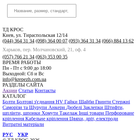
ТД КРОС
Киев, ул. Тираспольская 12/14
(044) 364 31 34
(098) 364 00 07
(093) 364 31 34
(066) 884 13 62
Харьков, пер. Молчановский, 21, оф. 4
(057) 766 21 34
(063) 353 00 35
ВРЕМЯ РАБОТЫ
Пн - Пт с 9:00 до 18:00
Выходной: Сб и Вс
info@krepezh.com.ua
РАЗДЕЛЫ САЙТА
Акции
Статьи
Контакты
КАТАЛОГ
Болти
Болтові з'єднання HV
Гайки
Шайби
Гвинти
Стержні
Саморізи та Шурупи
Анкери
Дюбелі
Заклепки
Штифти,
шплінти, шпонки
Хомути
Такелаж
Інші товари
Перфороване
кріплення
Кабельне кріплення
Цвяхи, дріт, електроди
Витратні матеріали
РУС
УКР