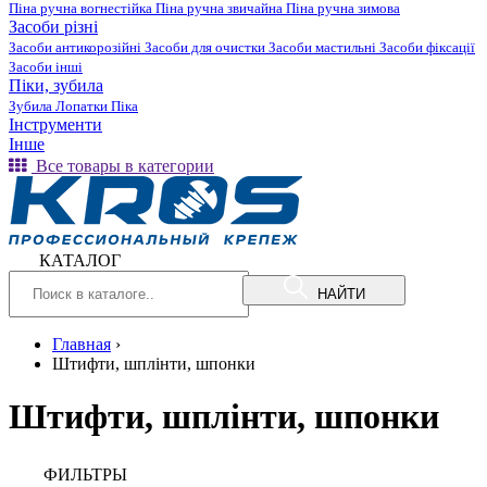
Піна ручна вогнестійка
Піна ручна звичайна
Піна ручна зимова
Засоби різні
Засоби антикорозійні
Засоби для очистки
Засоби мастильні
Засоби фіксації
Засоби інші
Піки, зубила
Зубила
Лопатки
Піка
Інструменти
Інше
Все товары в категории
КАТАЛОГ
НАЙТИ
Главная
›
Штифти, шплінти, шпонки
Штифти, шплінти, шпонки
ФИЛЬТРЫ