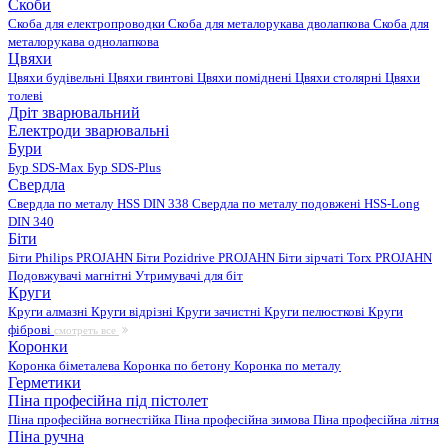
Скоби
Скоба для електропроводки
Скоба для металорукава дволапкова
Скоба для
металорукава однолапкова
Цвяхи
Цвяхи будівельні
Цвяхи гвинтові
Цвяхи поміднені
Цвяхи столярні
Цвяхи
толеві
Дріт зварювальний
Електроди зварювальні
Бури
Бур SDS-Max
Бур SDS-Plus
Свердла
Свердла по металу HSS DIN 338
Свердла по металу подовжені HSS-Long
DIN 340
Біти
Біти Philips PROJAHN
Біти Pozidrive PROJAHN
Біти зірчаті Torx PROJAHN
Подовжувачі магнітні
Утримувачі для біт
Круги
Круги алмазні
Круги відрізні
Круги зачистні
Круги пелюсткові
Круги
фіброві
смотреть все
Коронки
Коронка біметалева
Коронка по бетону
Коронка по металу
Герметики
Піна професійна під пістолет
Піна професійна вогнестійка
Піна професійна зимова
Піна професійна літня
Піна ручна