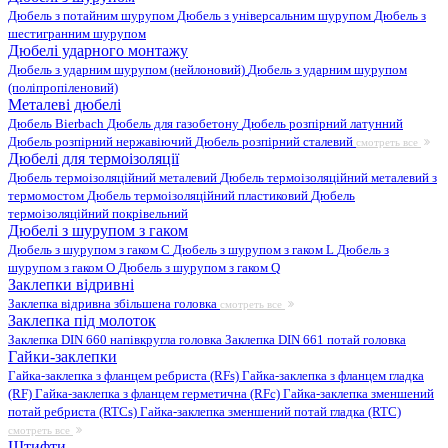
Дюбель з потайним шурупом
Дюбель з універсальним шурупом
Дюбель з
шестигранним шурупом
Дюбелі ударного монтажу
Дюбель з ударним шурупом (нейлоновий)
Дюбель з ударним шурупом
(поліпропіленовий)
Металеві дюбелі
Дюбель Bierbach
Дюбель для газобетону
Дюбель розпірний латунний
Дюбель розпірний нержавіючий
Дюбель розпірний сталевий
смотреть все
Дюбелі для термоізоляції
Дюбель термоізоляційний металевий
Дюбель термоізоляційний металевий з
термомостом
Дюбель термоізоляційний пластиковий
Дюбель
термоізоляційний покрівельний
Дюбелі з шурупом з гаком
Дюбель з шурупом з гаком C
Дюбель з шурупом з гаком L
Дюбель з
шурупом з гаком O
Дюбель з шурупом з гаком Q
Заклепки відривні
Заклепка відривна збільшена головка
смотреть все
Заклепка під молоток
Заклепка DIN 660 напівкругла головка
Заклепка DIN 661 потай головка
Гайки-заклепки
Гайка-заклепка з фланцем ребриста (RFs)
Гайка-заклепка з фланцем гладка
(RF)
Гайка-заклепка з фланцем герметична (RFc)
Гайка-заклепка зменшений
потай ребриста (RTCs)
Гайка-заклепка зменшений потай гладка (RTC)
смотреть все
Штифти