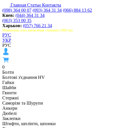
Главная
Статьи
Контакты
(098) 364 00 07
(093) 364 31 34
(066) 884 13 62
Киев:
(044) 364 31 34
(063) 353 00 35
Харьков:
(057) 766 21 34
Мінімальна сума замовлення становить 1000 грн
РУС
УКР
РУС
0
Болти
Болтові з'єднання HV
Гайки
Шайби
Гвинти
Стержні
Саморізи та Шурупи
Анкери
Дюбелі
Заклепки
Штифти, шплінти, шпонки