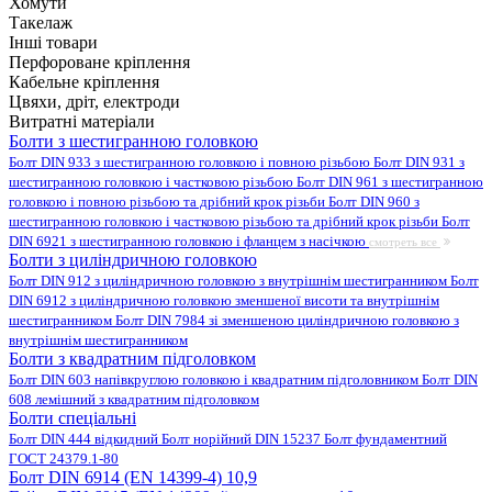
Хомути
Такелаж
Інші товари
Перфороване кріплення
Кабельне кріплення
Цвяхи, дріт, електроди
Витратні матеріали
Болти з шестигранною головкою
Болт DIN 933 з шестигранною головкою і повною різьбою
Болт DIN 931 з
шестигранною головкою і частковою різьбою
Болт DIN 961 з шестигранною
головкою і повною різьбою та дрібний крок різьби
Болт DIN 960 з
шестигранною головкою і частковою різьбою та дрібний крок різьби
Болт
DIN 6921 з шестигранною головкою і фланцем з насічкою
смотреть все
Болти з циліндричною головкою
Болт DIN 912 з циліндричною головкою з внутрішнім шестигранником
Болт
DIN 6912 з циліндричною головкою зменшеної висоти та внутрішнім
шестигранником
Болт DIN 7984 зі зменшеною циліндричною головкою з
внутрішнім шестигранником
Болти з квадратним підголовком
Болт DIN 603 напівкруглою головкою і квадратним підголовником
Болт DIN
608 лемішний з квадратним підголовком
Болти спеціальні
Болт DIN 444 відкидний
Болт норійний DIN 15237
Болт фундаментний
ГОСТ 24379.1-80
Болт DIN 6914 (EN 14399-4) 10,9