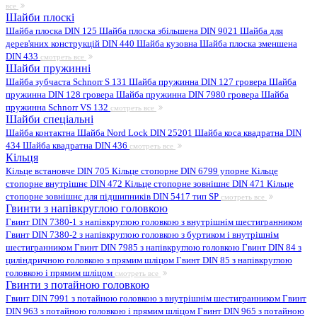
все
Шайби плоскі
Шайба плоска DIN 125
Шайба плоска збільшена DIN 9021
Шайба для
дерев'яних конструкцій DIN 440
Шайба кузовна
Шайба плоска зменшена
DIN 433
смотреть все
Шайби пружинні
Шайба зубчаста Schnorr S 131
Шайба пружинна DIN 127 гровера
Шайба
пружинна DIN 128 гровера
Шайба пружинна DIN 7980 гровера
Шайба
пружинна Schnorr VS 132
смотреть все
Шайби спеціальні
Шайба контактна
Шайба Nord Lock DIN 25201
Шайба коса квадратна DIN
434
Шайба квадратна DIN 436
смотреть все
Кільця
Кільце встановче DIN 705
Кільце стопорне DIN 6799 упорне
Кільце
стопорне внутрішнє DIN 472
Кільце стопорне зовнішнє DIN 471
Кільце
стопорне зовнішнє для підшипників DIN 5417 тип SP
смотреть все
Гвинти з напівкруглою головкою
Гвинт DIN 7380-1 з напівкруглою головкою з внутрішнім шестигранником
Гвинт DIN 7380-2 з напівкруглою головкою з буртиком і внутрішнім
шестигранником
Гвинт DIN 7985 з напівкруглою головкою
Гвинт DIN 84 з
циліндричною головкою з прямим шліцом
Гвинт DIN 85 з напівкруглою
головкою і прямим шліцом
смотреть все
Гвинти з потайною головкою
Гвинт DIN 7991 з потайною головкою з внутрішнім шестигранником
Гвинт
DIN 963 з потайною головкою і прямим шліцом
Гвинт DIN 965 з потайною