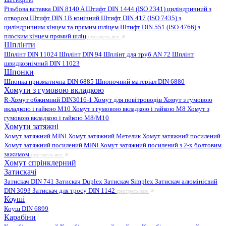
Різьбова вставка DIN 8140 A
Штифт DIN 1444 (ISO 2341) циліндричний з
отвором
Штифт DIN 1B конічний
Штифт DIN 417 (ISO 7435) з
циліндричним кінцем та прямим шліцем
Штифт DIN 551 (ISO 4766) з
плоским кінцем прямий шліц
смотреть все
Шплінти
Шплінт DIN 11024
Шплінт DIN 94
Шплінт для труб AN 72
Шплінт
швидкознімний DIN 11023
Шпонки
Шпонка призматична DIN 6885
Шпоночний матеріал DIN 6880
Хомути з гумовою вкладкою
R-Хомут обжимний DIN3016-1
Хомут для повітроводів
Хомут з гумовою
вкладкою і гайкою M10
Хомут з гумовою вкладкою і гайкою M8
Хомут з
гумовою вкладкою і гайкою М8/M10
Хомути затяжні
Хомут затяжний MINI
Хомут затяжний Метелик
Хомут затяжний посилений
Хомут затяжний посилений MINI
Хомут затяжний посилений з 2-х болтовим
зажимом
смотреть все
Хомут спрінклерний
Затискачі
Затискач DIN 741
Затискач Duplex
Затискач Simplex
Затискач алюмінієвий
DIN 3093
Затискач для тросу DIN 1142
смотреть все
Коуші
Коуш DIN 6899
Карабіни