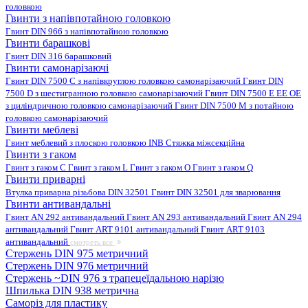
головкою
Гвинти з напівпотайною головкою
Гвинт DIN 966 з напівпотайною головкою
Гвинти барашкові
Гвинт DIN 316 барашковий
Гвинти самонарізаючі
Гвинт DIN 7500 C з напівкруглою головкою самонарізаючий
Гвинт DIN
7500 D з шестигранною головкою самонарізаючий
Гвинт DIN 7500 E EE OE
з циліндричною головкою самонарізаючий
Гвинт DIN 7500 M з потайною
головкою самонарізаючий
Гвинти меблеві
Гвинт меблевий з плоскою головкою INB
Стяжка міжсекційна
Гвинти з гаком
Гвинт з гаком C
Гвинт з гаком L
Гвинт з гаком O
Гвинт з гаком Q
Гвинти приварні
Втулка приварна різьбова DIN 32501
Гвинт DIN 32501 для зварювання
Гвинти антивандальні
Гвинт AN 292 антивандальний
Гвинт AN 293 антивандальний
Гвинт AN 294
антивандальний
Гвинт ART 9101 антивандальний
Гвинт ART 9103
антивандальний
смотреть все
Стержень DIN 975 метричний
Стержень DIN 976 метричний
Стержень ~DIN 976 з трапецеїдальною нарізю
Шпилька DIN 938 метрична
Саморіз для пластику