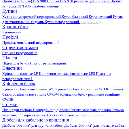
Пробка (заглушка) DIN 908
Пробка DIN 910 різьбова циліндрична
Пробка
заглушка DIN 906 різьбова конічна
Кутики
Кутик асиметричний перфорований
Кутик балочний
Кутик вузький
Кутик
для стропильних з'єднань
Кутик перфорований
смотреть все
Кронштейни
Кронштейн
Профілі
Профіль монтажний перфорований
Стрічки монтажні
Стрічка перфорована
Підвіси
Підвіс для балок
Підвіс трапецевидний
Пластини
Кріплення плоське LP
Кріплення плоське спеціальне LPS
Пластина
перфорована тип L
Кріплення балок
Кріплення балок внутрішне WC
Кріплення балок зовнішне WB
Кріплення
балок роздільне внутрішне CWBW
Кріплення балок роздільне зовнішне
CWDB
Стяжки
Площадки клейові
Площадки під дюбель
Стяжка кабельна прозора
Стяжка
кабельна прозора з кільцем
Стяжка кабельна чорна
смотреть все
Дюбелі для кабельного кріплення
Дюбель "Ялинка" для круглого кабеля
Дюбель "Ялинка" для плоского кабеля