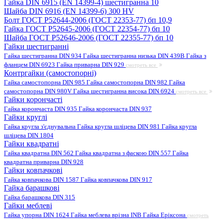
Гайка DIN 6915 (EN 14399-4) шестигранна 10
Шайба DIN 6916 (EN 14399-6) 300 HV
Болт ГОСТ Р52644-2006 (ГОСТ 22353-77) бп 10,9
Гайка ГОСТ Р52645-2006 (ГОСТ 22354-77) бп 10
Шайба ГОСТ Р52646-2006 (ГОСТ 22355-77) бп 10
Гайки шестигранні
Гайка шестигранна DIN 934
Гайка шестигранна низька DIN 439B
Гайка з
фланцем DIN 6923
Гайка приварна DIN 929
смотреть все
Контргайки (самостопорні)
Гайка самостопорна DIN 985
Гайка самостопорна DIN 982
Гайка
самостопорна DIN 980V
Гайка шестигранна висока DIN 6924
смотреть все
Гайки корончасті
Гайка корончаста DIN 935
Гайка корончаста DIN 937
Гайки круглі
Гайка кругла з'єднувальна
Гайка кругла шліцева DIN 981
Гайка кругла
шліцева DIN 1804
Гайки квадратні
Гайка квадратна DIN 562
Гайка квадратна з фаскою DIN 557
Гайка
квадратна приварна DIN 928
Гайки ковпачкові
Гайка ковпачкова DIN 1587
Гайка ковпачкова DIN 917
Гайка барашкові
Гайка барашкова DIN 315
Гайки меблеві
Гайка упорна DIN 1624
Гайка меблева врізна INB
Гайка Еріксона
смотреть