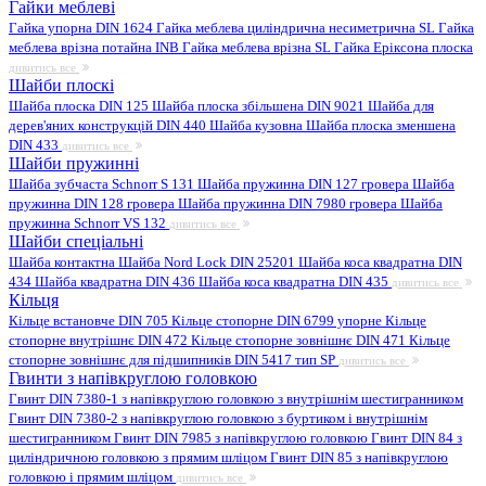
Гайки меблеві
Гайка упорна DIN 1624
Гайка меблева циліндрична несиметрична SL
Гайка
меблева врізна потайна INB
Гайка меблева врізна SL
Гайка Еріксона плоска
дивитись все
Шайби плоскі
Шайба плоска DIN 125
Шайба плоска збільшена DIN 9021
Шайба для
дерев'яних конструкцій DIN 440
Шайба кузовна
Шайба плоска зменшена
DIN 433
дивитись все
Шайби пружинні
Шайба зубчаста Schnorr S 131
Шайба пружинна DIN 127 гровера
Шайба
пружинна DIN 128 гровера
Шайба пружинна DIN 7980 гровера
Шайба
пружинна Schnorr VS 132
дивитись все
Шайби спеціальні
Шайба контактна
Шайба Nord Lock DIN 25201
Шайба коса квадратна DIN
434
Шайба квадратна DIN 436
Шайба коса квадратна DIN 435
дивитись все
Кільця
Кільце встановче DIN 705
Кільце стопорне DIN 6799 упорне
Кільце
стопорне внутрішнє DIN 472
Кільце стопорне зовнішнє DIN 471
Кільце
стопорне зовнішнє для підшипників DIN 5417 тип SP
дивитись все
Гвинти з напівкруглою головкою
Гвинт DIN 7380-1 з напівкруглою головкою з внутрішнім шестигранником
Гвинт DIN 7380-2 з напівкруглою головкою з буртиком і внутрішнім
шестигранником
Гвинт DIN 7985 з напівкруглою головкою
Гвинт DIN 84 з
циліндричною головкою з прямим шліцом
Гвинт DIN 85 з напівкруглою
головкою і прямим шліцом
дивитись все