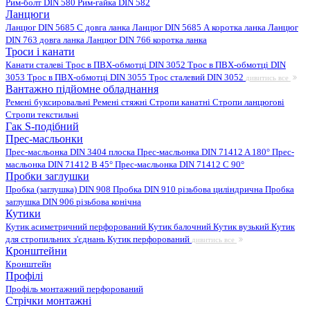
Рим-болт DIN 580
Рим-гайка DIN 582
Ланцюги
Ланцюг DIN 5685 C довга ланка
Ланцюг DIN 5685 А коротка ланка
Ланцюг
DIN 763 довга ланка
Ланцюг DIN 766 коротка ланка
Троси і канати
Канати сталеві
Трос в ПВХ-обмотці DIN 3052
Трос в ПВХ-обмотці DIN
3053
Трос в ПВХ-обмотці DIN 3055
Трос сталевий DIN 3052
дивитись все
Вантажно підйомне обладнання
Ремені буксировальні
Ремені стяжні
Стропи канатні
Стропи ланцюгові
Стропи текстильні
Гак S-подібний
Прес-масльонки
Прес-масльонка DIN 3404 плоска
Прес-масльонка DIN 71412 A 180°
Прес-
масльонка DIN 71412 B 45°
Прес-масльонка DIN 71412 C 90°
Пробки заглушки
Пробка (заглушка) DIN 908
Пробка DIN 910 різьбова циліндрична
Пробка
заглушка DIN 906 різьбова конічна
Кутики
Кутик асиметричний перфорований
Кутик балочний
Кутик вузький
Кутик
для стропильних з'єднань
Кутик перфорований
дивитись все
Кронштейни
Кронштейн
Профілі
Профіль монтажний перфорований
Стрічки монтажні