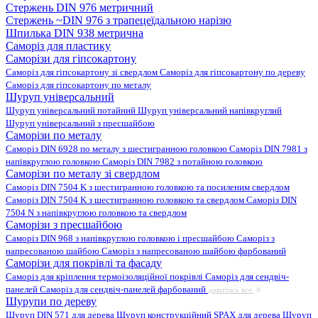
Стержень DIN 976 метричний
Стержень ~DIN 976 з трапецеїдальною нарізю
Шпилька DIN 938 метрична
Саморіз для пластику
Саморізи для гіпсокартону
Саморіз для гіпсокартону зі свердлом
Саморіз для гіпсокартону по дереву
Саморіз для гіпсокартону по металу
Шуруп універсальний
Шуруп універсальний потайний
Шуруп універсальний напівкруглий
Шуруп універсальний з пресшайбою
Саморізи по металу
Саморіз DIN 6928 по металу з шестигранною головкою
Саморіз DIN 7981 з
напівкруглою головкою
Саморіз DIN 7982 з потайною головкою
Саморізи по металу зі свердлом
Саморіз DIN 7504 K з шестигранною головкою та посиленим свердлом
Саморіз DIN 7504 K з шестигранною головкою та свердлом
Саморіз DIN
7504 N з напівкруглою головкою та свердлом
Саморізи з пресшайбою
Саморіз DIN 968 з напівкруглою головкою і пресшайбою
Саморіз з
напресованою шайбою
Саморіз з напресованою шайбою фарбований
Саморізи для покрівлі та фасаду
Саморіз для кріплення термоізоляційної покрівлі
Саморіз для сендвіч-
панелей
Саморіз для сендвіч-панелей фарбований
дивитись все
Шурупи по дереву
Шуруп DIN 571 для дерева
Шуруп конструкційний SPAX для дерева
Шуруп