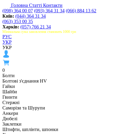
Головна
Статті
Контакти
(098) 364 00 07
(093) 364 31 34
(066) 884 13 62
Київ:
(044) 364 31 34
(063) 353 00 35
Харків:
(057) 766 21 34
Мінімальна сума замовлення становить 1000 грн
РУС
УКР
УКР
0
Болти
Болтові з'єднання HV
Гайки
Шайби
Гвинти
Стержні
Саморізи та Шурупи
Анкери
Дюбелі
Заклепки
Штифти, шплінти, шпонки