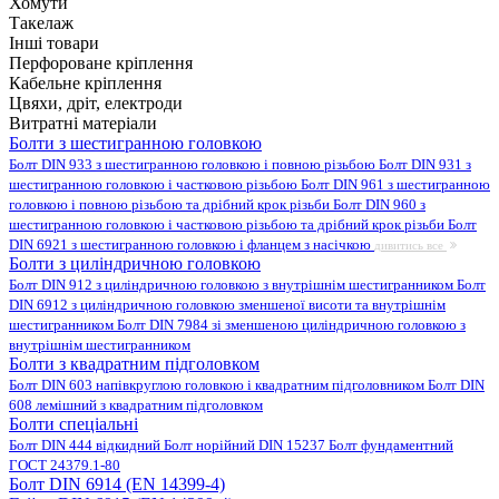
Хомути
Такелаж
Інші товари
Перфороване кріплення
Кабельне кріплення
Цвяхи, дріт, електроди
Витратні матеріали
Болти з шестигранною головкою
Болт DIN 933 з шестигранною головкою і повною різьбою
Болт DIN 931 з
шестигранною головкою і частковою різьбою
Болт DIN 961 з шестигранною
головкою і повною різьбою та дрібний крок різьби
Болт DIN 960 з
шестигранною головкою і частковою різьбою та дрібний крок різьби
Болт
DIN 6921 з шестигранною головкою і фланцем з насічкою
дивитись все
Болти з циліндричною головкою
Болт DIN 912 з циліндричною головкою з внутрішнім шестигранником
Болт
DIN 6912 з циліндричною головкою зменшеної висоти та внутрішнім
шестигранником
Болт DIN 7984 зі зменшеною циліндричною головкою з
внутрішнім шестигранником
Болти з квадратним підголовком
Болт DIN 603 напівкруглою головкою і квадратним підголовником
Болт DIN
608 лемішний з квадратним підголовком
Болти спеціальні
Болт DIN 444 відкидний
Болт норійний DIN 15237
Болт фундаментний
ГОСТ 24379.1-80
Болт DIN 6914 (EN 14399-4)