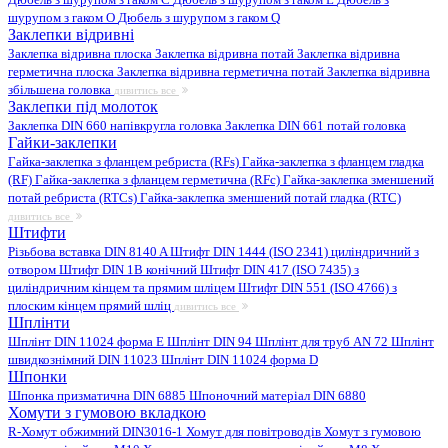
шурупом з гаком O
Дюбель з шурупом з гаком Q
Заклепки відривні
Заклепка відривна плоска
Заклепка відривна потай
Заклепка відривна
герметична плоска
Заклепка відривна герметична потай
Заклепка відривна
збільшена головка
дивитись все
Заклепки під молоток
Заклепка DIN 660 напівкругла головка
Заклепка DIN 661 потай головка
Гайки-заклепки
Гайка-заклепка з фланцем ребриста (RFs)
Гайка-заклепка з фланцем гладка
(RF)
Гайка-заклепка з фланцем герметична (RFc)
Гайка-заклепка зменшений
потай ребриста (RTCs)
Гайка-заклепка зменшений потай гладка (RTC)
дивитись все
Штифти
Різьбова вставка DIN 8140 A
Штифт DIN 1444 (ISO 2341) циліндричний з
отвором
Штифт DIN 1B конічний
Штифт DIN 417 (ISO 7435) з
циліндричним кінцем та прямим шліцем
Штифт DIN 551 (ISO 4766) з
плоским кінцем прямий шліц
дивитись все
Шплінти
Шплінт DIN 11024 форма E
Шплінт DIN 94
Шплінт для труб AN 72
Шплінт
швидкознімний DIN 11023
Шплінт DIN 11024 форма D
Шпонки
Шпонка призматична DIN 6885
Шпоночний матеріал DIN 6880
Хомути з гумовою вкладкою
R-Хомут обжимний DIN3016-1
Хомут для повітроводів
Хомут з гумовою