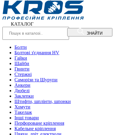
КАТАЛОГ
ЗНАЙТИ
Болти
Болтові з'єднання HV
Гайки
Шайби
Гвинти
Стержні
Саморізи та Шурупи
Анкери
Дюбелі
Заклепки
Штифти, шплінти, шпонки
Хомути
Такелаж
Інші товари
Перфороване кріплення
Кабельне кріплення
Цвяхи, дріт, електроди