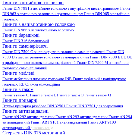
Гвинти з потайною головкою
Гвинт DIN 7991 з потайною головкою з внутрішнім шестигранником
Гвинт
DIN 963 з потайною головкою і прямим шліцом
Гвинт DIN 965 з потайною
головкою
Гвинти з напівпотайною головкою
Гвинт DIN 966 з напівпотайною головкою
Гвинти барашкові
Гвинт DIN 316 барашковий
Гвинти самонарізаючі
Гвинт DIN 7500 C з напівкруглою головкою самонарізаючий
Гвинт DIN
7500 D з шестигранною головкою самонарізаючий
Гвинт DIN 7500 E EE OE
з циліндричною головкою самонарізаючий
Гвинт DIN 7500 M з потайною
головкою самонарізаючий
Гвинти меблеві
Гвинт меблевий з плоскою головкою INB
Гвинт меблевий з напівкруглою
головкою RL
Стяжка міжсекційна
Гвинти з гаком
Гвинт з гаком C
Гвинт з гаком L
Гвинт з гаком O
Гвинт з гаком Q
Гвинти приварні
Втулка приварна різьбова DIN 32501
Гвинт DIN 32501 для зварювання
Гвинти антивандальні
Гвинт AN 292 антивандальний
Гвинт AN 293 антивандальний
Гвинт AN 294
антивандальний
Гвинт ART 9101 антивандальний
Гвинт ART 9103
антивандальний
дивитись все
Стержень DIN 975 метричний