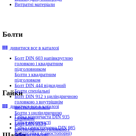
Витратні матеріали
Болти
дивитися все в каталозі
Болт DIN 603 напівкруглою
головкою і квадратним
підголовником
Болти з квадратним
підголовком
Болт DIN 444 відкидний
Болти спеціальні
Гайки
Болт DIN 912 з циліндричною
головкою з внутрішнім
дивитися все в каталозі
шестигранником
Болти з циліндричною
Гайка корончаста DIN 935
головкою
Гайки корончасті
Болт DIN 933 з
Гайка самостопорна DIN 985
шестигранною головкою і
Контргайки (самостопорні)
Шайби
повною різьбою