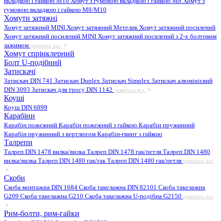
вкладкою і гайкою M10
Хомут з гумовою вкладкою і гайкою M8
Хомут з
гумовою вкладкою і гайкою М8/M10
Хомути затяжні
Хомут затяжний MINI
Хомут затяжний Метелик
Хомут затяжний посилений
Хомут затяжний посилений MINI
Хомут затяжний посилений з 2-х болтовим
зажимом
дивитись все
Хомут спрінклерний
Болт U-подібний
Затискачі
Затискач DIN 741
Затискач Duplex
Затискач Simplex
Затискач алюмінієвий
DIN 3093
Затискач для тросу DIN 1142
дивитись все
Коуші
Коуш DIN 6899
Карабіни
Карабін пожежний
Карабін пожежний з гайкою
Карабін пружинний
Карабін пружинний з вертлюгом
Карабін-гвинт з гайкою
Талрепи
Талреп DIN 1478 вилка/вилка
Талреп DIN 1478 гак/петля
Талреп DIN 1480
вилка/вилка
Талреп DIN 1480 гак/гак
Талреп DIN 1480 гак/петля
дивитись все
Скоби
Скоба монтажна DIN 1684
Скоба такелажна DIN 82101
Скоба такелажна
G209
Скоба такелажна G210
Скоба такелажна U-подібна G2150
дивитись все
Рим-болти, рим-гайки