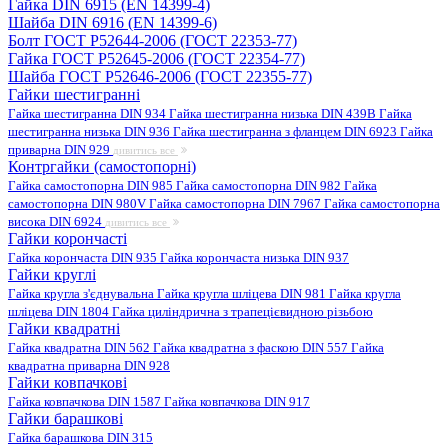
Гайка DIN 6915 (EN 14399-4)
Шайба DIN 6916 (EN 14399-6)
Болт ГОСТ Р52644-2006 (ГОСТ 22353-77)
Гайка ГОСТ Р52645-2006 (ГОСТ 22354-77)
Шайба ГОСТ Р52646-2006 (ГОСТ 22355-77)
Гайки шестигранні
Гайка шестигранна DIN 934
Гайка шестигранна низька DIN 439B
Гайка
шестигранна низька DIN 936
Гайка шестигранна з фланцем DIN 6923
Гайка
приварна DIN 929
дивитись все
Контргайки (самостопорні)
Гайка самостопорна DIN 985
Гайка самостопорна DIN 982
Гайка
самостопорна DIN 980V
Гайка самостопорна DIN 7967
Гайка самостопорна
висока DIN 6924
дивитись все
Гайки корончасті
Гайка корончаста DIN 935
Гайка корончаста низька DIN 937
Гайки круглі
Гайка кругла з'єднувальна
Гайка кругла шліцева DIN 981
Гайка кругла
шліцева DIN 1804
Гайка циліндрична з трапецієвидною різьбою
Гайки квадратні
Гайка квадратна DIN 562
Гайка квадратна з фаскою DIN 557
Гайка
квадратна приварна DIN 928
Гайки ковпачкові
Гайка ковпачкова DIN 1587
Гайка ковпачкова DIN 917
Гайки барашкові
Гайка барашкова DIN 315