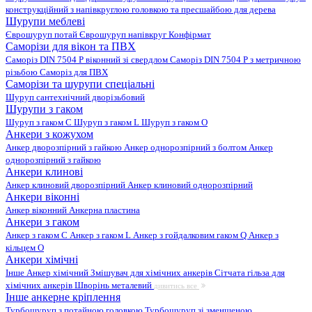
конструкційний з напівкруглою головкою та пресшайбою для дерева
Шурупи меблеві
Єврошуруп потай
Єврошуруп напівкруг
Конфірмат
Саморізи для вікон та ПВХ
Саморіз DIN 7504 P віконний зі свердлом
Саморіз DIN 7504 P з метричною
різьбою
Саморіз для ПВХ
Саморізи та шурупи спеціальні
Шуруп сантехнічний дворізьбовий
Шурупи з гаком
Шуруп з гаком C
Шуруп з гаком L
Шуруп з гаком O
Анкери з кожухом
Анкер дворозпірний з гайкою
Анкер однорозпірний з болтом
Анкер
однорозпірний з гайкою
Анкери клинові
Анкер клиновий дворозпірний
Анкер клиновий однорозпірний
Анкери віконні
Анкер віконний
Анкерна пластина
Анкери з гаком
Анкер з гаком C
Анкер з гаком L
Анкер з гойдалковим гаком Q
Анкер з
кільцем O
Анкери хімічні
Інше
Анкер хімічний
Змішувач для хімічних анкерів
Сітчата гільза для
хімічних анкерів
Шворінь металевий
дивитись все
Інше анкерне кріплення
Турбошуруп з потайною головкою
Турбошуруп зі зменшеною