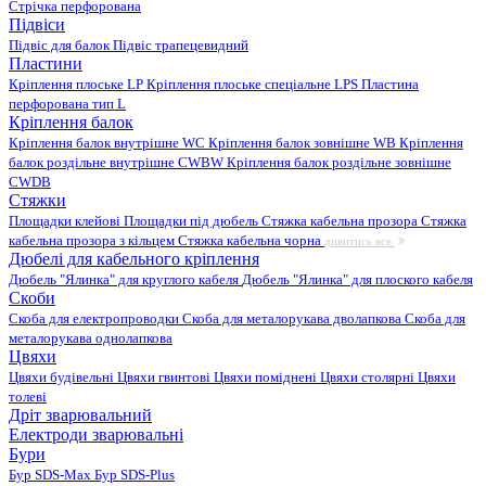
Стрічка перфорована
Підвіси
Підвіс для балок
Підвіс трапецевидний
Пластини
Кріплення плоське LP
Кріплення плоське спеціальне LPS
Пластина
перфорована тип L
Кріплення балок
Кріплення балок внутрішне WC
Кріплення балок зовнішне WB
Кріплення
балок роздільне внутрішне CWBW
Кріплення балок роздільне зовнішне
CWDB
Стяжки
Площадки клейові
Площадки під дюбель
Стяжка кабельна прозора
Стяжка
кабельна прозора з кільцем
Стяжка кабельна чорна
дивитись все
Дюбелі для кабельного кріплення
Дюбель "Ялинка" для круглого кабеля
Дюбель "Ялинка" для плоского кабеля
Скоби
Скоба для електропроводки
Скоба для металорукава дволапкова
Скоба для
металорукава однолапкова
Цвяхи
Цвяхи будівельні
Цвяхи гвинтові
Цвяхи поміднені
Цвяхи столярні
Цвяхи
толеві
Дріт зварювальний
Електроди зварювальні
Бури
Бур SDS-Max
Бур SDS-Plus