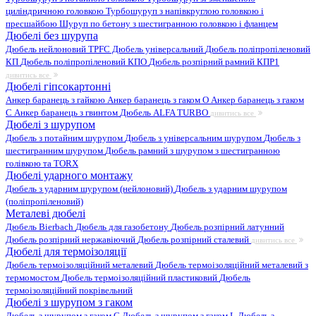
циліндричною головкою
Турбошуруп з напівкруглою головкою і
пресшайбою
Шуруп по бетону з шестигранною головкою і фланцем
Дюбелі без шурупа
Дюбель нейлоновий
TPFC Дюбель універсальний
Дюбель поліпропіленовий
КП
Дюбель поліпропіленовий КПО
Дюбель розпірний рамний КПР1
дивитись все
Дюбелі гіпсокартонні
Анкер баранець з гайкою
Анкер баранець з гаком O
Анкер баранець з гаком
С
Анкер баранець з гвинтом
Дюбель ALFA TURBO
дивитись все
Дюбелі з шурупом
Дюбель з потайним шурупом
Дюбель з універсальним шурупом
Дюбель з
шестигранним шурупом
Дюбель рамний з шурупом з шестигранною
голівкою та TORX
Дюбелі ударного монтажу
Дюбель з ударним шурупом (нейлоновий)
Дюбель з ударним шурупом
(поліпропіленовий)
Металеві дюбелі
Дюбель Bierbach
Дюбель для газобетону
Дюбель розпірний латунний
Дюбель розпірний нержавіючий
Дюбель розпірний сталевий
дивитись все
Дюбелі для термоізоляції
Дюбель термоізоляційний металевий
Дюбель термоізоляційний металевий з
термомостом
Дюбель термоізоляційний пластиковий
Дюбель
термоізоляційний покрівельний
Дюбелі з шурупом з гаком
Дюбель з шурупом з гаком C
Дюбель з шурупом з гаком L
Дюбель з