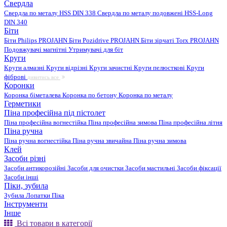
Свердла
Свердла по металу HSS DIN 338
Свердла по металу подовжені HSS-Long
DIN 340
Біти
Біти Philips PROJAHN
Біти Pozidrive PROJAHN
Біти зірчаті Torx PROJAHN
Подовжувачі магнітні
Утримувачі для біт
Круги
Круги алмазні
Круги відрізні
Круги зачистні
Круги пелюсткові
Круги
фіброві
дивитись все
Коронки
Коронка біметалева
Коронка по бетону
Коронка по металу
Герметики
Піна професійна під пістолет
Піна професійна вогнестійка
Піна професійна зимова
Піна професійна літня
Піна ручна
Піна ручна вогнестійка
Піна ручна звичайна
Піна ручна зимова
Клей
Засоби різні
Засоби антикорозійні
Засоби для очистки
Засоби мастильні
Засоби фіксації
Засоби інші
Піки, зубила
Зубила
Лопатки
Піка
Інструменти
Інше
Всі товари в категорії