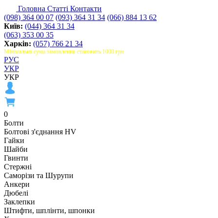
Головна
Статті
Контакти
(098) 364 00 07
(093) 364 31 34
(066) 884 13 62
Київ:
(044) 364 31 34
(063) 353 00 35
Харків:
(057) 766 21 34
Мінімальна сума замовлення становить 1000 грн
РУС
УКР
УКР
0
Болти
Болтові з'єднання HV
Гайки
Шайби
Гвинти
Стержні
Саморізи та Шурупи
Анкери
Дюбелі
Заклепки
Штифти, шплінти, шпонки