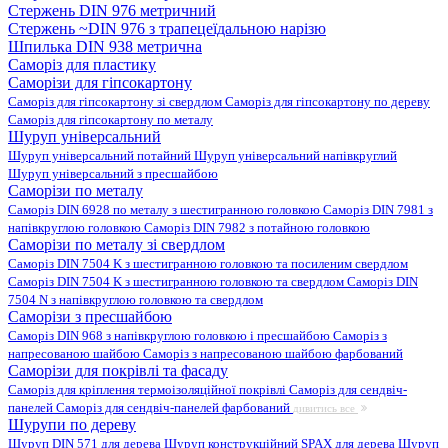
Стержень DIN 976 метричний
Стержень ~DIN 976 з трапецеїдальною нарізю
Шпилька DIN 938 метрична
Саморіз для пластику
Саморізи для гіпсокартону
Саморіз для гіпсокартону зі свердлом
Саморіз для гіпсокартону по дереву
Саморіз для гіпсокартону по металу
Шуруп універсальний
Шуруп універсальний потайний
Шуруп універсальний напівкруглий
Шуруп універсальний з пресшайбою
Саморізи по металу
Саморіз DIN 6928 по металу з шестигранною головкою
Саморіз DIN 7981 з
напівкруглою головкою
Саморіз DIN 7982 з потайною головкою
Саморізи по металу зі свердлом
Саморіз DIN 7504 K з шестигранною головкою та посиленим свердлом
Саморіз DIN 7504 K з шестигранною головкою та свердлом
Саморіз DIN
7504 N з напівкруглою головкою та свердлом
Саморізи з пресшайбою
Саморіз DIN 968 з напівкруглою головкою і пресшайбою
Саморіз з
напресованою шайбою
Саморіз з напресованою шайбою фарбований
Саморізи для покрівлі та фасаду
Саморіз для кріплення термоізоляційної покрівлі
Саморіз для сендвіч-
панелей
Саморіз для сендвіч-панелей фарбований
дивитись все
Шурупи по дереву
Шуруп DIN 571 для дерева
Шуруп конструкційний SPAX для дерева
Шуруп