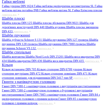
Гайки меблеві
Гайка упорна DIN 1624
Гайка меблева циліндрична несиметрична SL
Гайка
меблева врізна потайна INB
Гайка меблева врізна SL
Гайка Еріксона плоска
дивитись все
Шайби плоскі
Шайба плоска DIN 125
Шайба плоска збільшена DIN 9021
Шайба для
дерев'яних конструкцій DIN 440
Шайба кузовна
Шайба плоска зменшена
DIN 433
дивитись все
Шайби пружинні
Шайба зубчаста Schnorr S 131
Шайба пружинна DIN 127 гровера
Шайба
пружинна DIN 128 гровера
Шайба пружинна DIN 7980 гровера
Шайба
пружинна Schnorr VS 132
дивитись все
Шайби спеціальні
Шайба контактна
Шайба Nord Lock DIN 25201
Шайба коса квадратна DIN
434
Шайба квадратна DIN 436
Шайба коса квадратна DIN 435
дивитись все
Кільця
Кільце встановче DIN 705
Кільце стопорне DIN 6799 упорне
Кільце
стопорне внутрішнє DIN 472
Кільце стопорне зовнішнє DIN 471
Кільце
стопорне зовнішнє для підшипників DIN 5417 тип SP
дивитись все
Гвинти з напівкруглою головкою
Гвинт DIN 7380-1 з напівкруглою головкою з внутрішнім шестигранником
Гвинт DIN 7380-2 з напівкруглою головкою з буртиком і внутрішнім
шестигранником
Гвинт DIN 7985 з напівкруглою головкою
Гвинт DIN 84 з
циліндричною головкою з прямим шліцом
Гвинт DIN 85 з напівкруглою
головкою і прямим шліцом
дивитись все