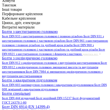
Хомути
Такелаж
Інші товари
Перфороване кріплення
Кабельне кріплення
Цвяхи, дріт, електроди
Витратні матеріали
Болти з шестигранною головкою
Болт DIN 933 з шестигранною головкою і повною різьбою
Болт DIN 931 з
шестигранною головкою і частковою різьбою
Болт DIN 961 з шестигранною
головкою і повною різьбою та дрібний крок різьби
Болт DIN 960 з
шестигранною головкою і частковою різьбою та дрібний крок різьби
Болт
DIN 6921 з шестигранною головкою і фланцем з насічкою
дивитись все
Болти з циліндричною головкою
Болт DIN 912 з циліндричною головкою з внутрішнім шестигранником
Болт
DIN 6912 з циліндричною головкою зменшеної висоти та внутрішнім
шестигранником
Болт DIN 7984 зі зменшеною циліндричною головкою з
внутрішнім шестигранником
Болти з квадратним підголовком
Болт DIN 603 напівкруглою головкою і квадратним підголовником
Болт DIN
608 лемішний з квадратним підголовком
Болти спеціальні
Болт DIN 444 відкидний
Болт норійний DIN 15237
Болт фундаментний
ГОСТ 24379.1-80
Болт DIN 6914 (EN 14399-4)