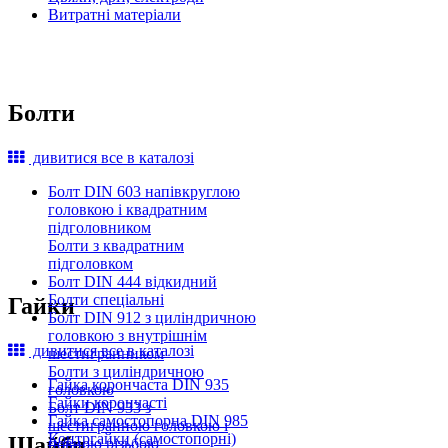
Витратні матеріали
Болти
дивитися все в каталозі
Болт DIN 603 напівкруглою
головкою і квадратним
підголовником
Болти з квадратним
підголовком
Болт DIN 444 відкидний
Болти спеціальні
Гайки
Болт DIN 912 з циліндричною
головкою з внутрішнім
дивитися все в каталозі
шестигранником
Болти з циліндричною
Гайка корончаста DIN 935
головкою
Гайки корончасті
Болт DIN 933 з
Гайка самостопорна DIN 985
шестигранною головкою і
Контргайки (самостопорні)
Шайби
повною різьбою