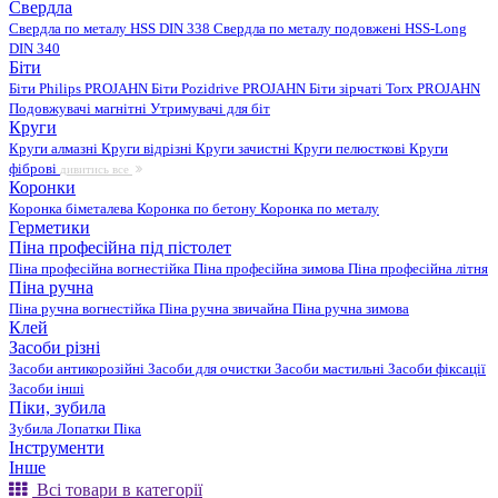
Свердла
Свердла по металу HSS DIN 338
Свердла по металу подовжені HSS-Long
DIN 340
Біти
Біти Philips PROJAHN
Біти Pozidrive PROJAHN
Біти зірчаті Torx PROJAHN
Подовжувачі магнітні
Утримувачі для біт
Круги
Круги алмазні
Круги відрізні
Круги зачистні
Круги пелюсткові
Круги
фіброві
дивитись все
Коронки
Коронка біметалева
Коронка по бетону
Коронка по металу
Герметики
Піна професійна під пістолет
Піна професійна вогнестійка
Піна професійна зимова
Піна професійна літня
Піна ручна
Піна ручна вогнестійка
Піна ручна звичайна
Піна ручна зимова
Клей
Засоби різні
Засоби антикорозійні
Засоби для очистки
Засоби мастильні
Засоби фіксації
Засоби інші
Піки, зубила
Зубила
Лопатки
Піка
Інструменти
Інше
Всі товари в категорії