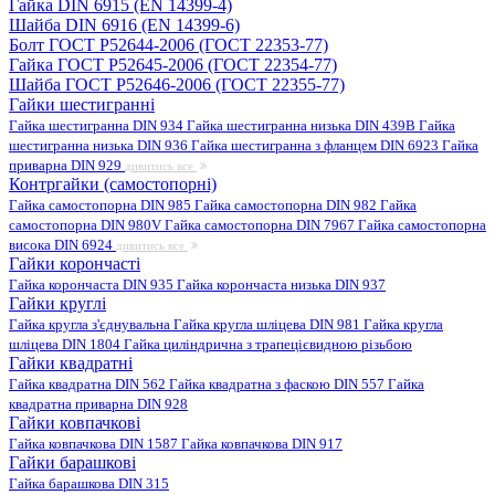
Гайка DIN 6915 (EN 14399-4)
Шайба DIN 6916 (EN 14399-6)
Болт ГОСТ Р52644-2006 (ГОСТ 22353-77)
Гайка ГОСТ Р52645-2006 (ГОСТ 22354-77)
Шайба ГОСТ Р52646-2006 (ГОСТ 22355-77)
Гайки шестигранні
Гайка шестигранна DIN 934
Гайка шестигранна низька DIN 439B
Гайка
шестигранна низька DIN 936
Гайка шестигранна з фланцем DIN 6923
Гайка
приварна DIN 929
дивитись все
Контргайки (самостопорні)
Гайка самостопорна DIN 985
Гайка самостопорна DIN 982
Гайка
самостопорна DIN 980V
Гайка самостопорна DIN 7967
Гайка самостопорна
висока DIN 6924
дивитись все
Гайки корончасті
Гайка корончаста DIN 935
Гайка корончаста низька DIN 937
Гайки круглі
Гайка кругла з'єднувальна
Гайка кругла шліцева DIN 981
Гайка кругла
шліцева DIN 1804
Гайка циліндрична з трапецієвидною різьбою
Гайки квадратні
Гайка квадратна DIN 562
Гайка квадратна з фаскою DIN 557
Гайка
квадратна приварна DIN 928
Гайки ковпачкові
Гайка ковпачкова DIN 1587
Гайка ковпачкова DIN 917
Гайки барашкові
Гайка барашкова DIN 315