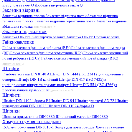
шурупом з гаком O
Дюбель з шурупом з гаком Q
Заклепки відривні
Заклепка відривна плоска
Заклепка відривна потай
Заклепка відривна
герметична плоска
Заклепка відривна герметична потай
Заклепка відривна
збільшена головка
дивитись все
Заклепки під молоток
Заклепка DIN 660 напівкругла головка
Заклепка DIN 661 потай головка
Гайки-заклепки
Гайка-заклепка з фланцем ребриста (RFs)
Гайка-заклепка з фланцем гладка
(RF)
Гайка-заклепка з фланцем герметична (RFc)
Гайка-заклепка зменшений
потай ребриста (RTCs)
Гайка-заклепка зменшений потай гладка (RTC)
дивитись все
Штифти
Різьбова вставка DIN 8140 A
Штифт DIN 1444 (ISO 2341) циліндричний з
отвором
Штифт DIN 1B конічний
Штифт DIN 417 (ISO 7435) з
циліндричним кінцем та прямим шліцем
Штифт DIN 551 (ISO 4766) з
плоским кінцем прямий шліц
дивитись все
Шплінти
Шплінт DIN 11024 форма E
Шплінт DIN 94
Шплінт для труб AN 72
Шплінт
швидкознімний DIN 11023
Шплінт DIN 11024 форма D
Шпонки
Шпонка призматична DIN 6885
Шпоночний матеріал DIN 6880
Хомути з гумовою вкладкою
R-Хомут обжимний DIN3016-1
Хомут для повітроводів
Хомут з гумовою