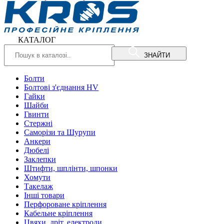
КАТАЛОГ
ЗНАЙТИ
Болти
Болтові з'єднання HV
Гайки
Шайби
Гвинти
Стержні
Саморізи та Шурупи
Анкери
Дюбелі
Заклепки
Штифти, шплінти, шпонки
Хомути
Такелаж
Інші товари
Перфороване кріплення
Кабельне кріплення
Цвяхи, дріт, електроди