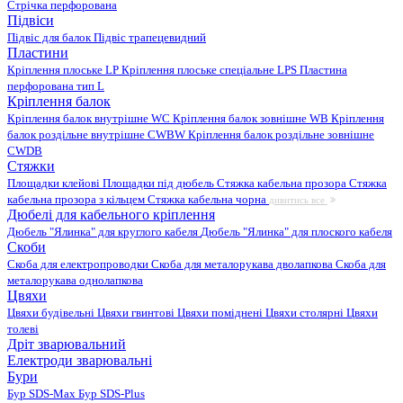
Стрічка перфорована
Підвіси
Підвіс для балок
Підвіс трапецевидний
Пластини
Кріплення плоське LP
Кріплення плоське спеціальне LPS
Пластина
перфорована тип L
Кріплення балок
Кріплення балок внутрішне WC
Кріплення балок зовнішне WB
Кріплення
балок роздільне внутрішне CWBW
Кріплення балок роздільне зовнішне
CWDB
Стяжки
Площадки клейові
Площадки під дюбель
Стяжка кабельна прозора
Стяжка
кабельна прозора з кільцем
Стяжка кабельна чорна
дивитись все
Дюбелі для кабельного кріплення
Дюбель "Ялинка" для круглого кабеля
Дюбель "Ялинка" для плоского кабеля
Скоби
Скоба для електропроводки
Скоба для металорукава дволапкова
Скоба для
металорукава однолапкова
Цвяхи
Цвяхи будівельні
Цвяхи гвинтові
Цвяхи поміднені
Цвяхи столярні
Цвяхи
толеві
Дріт зварювальний
Електроди зварювальні
Бури
Бур SDS-Max
Бур SDS-Plus