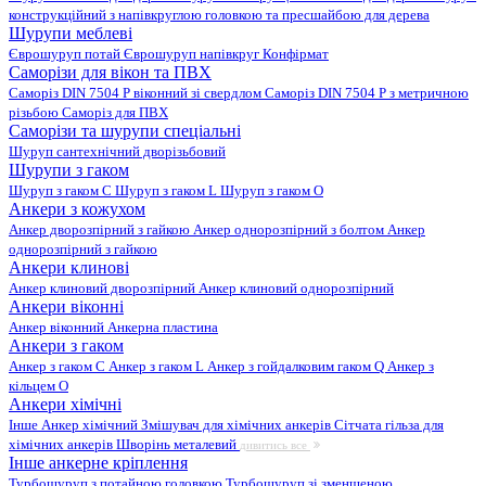
конструкційний з напівкруглою головкою та пресшайбою для дерева
Шурупи меблеві
Єврошуруп потай
Єврошуруп напівкруг
Конфірмат
Саморізи для вікон та ПВХ
Саморіз DIN 7504 P віконний зі свердлом
Саморіз DIN 7504 P з метричною
різьбою
Саморіз для ПВХ
Саморізи та шурупи спеціальні
Шуруп сантехнічний дворізьбовий
Шурупи з гаком
Шуруп з гаком C
Шуруп з гаком L
Шуруп з гаком O
Анкери з кожухом
Анкер дворозпірний з гайкою
Анкер однорозпірний з болтом
Анкер
однорозпірний з гайкою
Анкери клинові
Анкер клиновий дворозпірний
Анкер клиновий однорозпірний
Анкери віконні
Анкер віконний
Анкерна пластина
Анкери з гаком
Анкер з гаком C
Анкер з гаком L
Анкер з гойдалковим гаком Q
Анкер з
кільцем O
Анкери хімічні
Інше
Анкер хімічний
Змішувач для хімічних анкерів
Сітчата гільза для
хімічних анкерів
Шворінь металевий
дивитись все
Інше анкерне кріплення
Турбошуруп з потайною головкою
Турбошуруп зі зменшеною