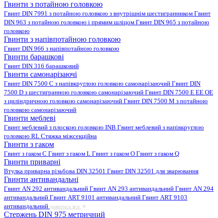
Гвинти з потайною головкою
Гвинт DIN 7991 з потайною головкою з внутрішнім шестигранником
Гвинт
DIN 963 з потайною головкою і прямим шліцом
Гвинт DIN 965 з потайною
головкою
Гвинти з напівпотайною головкою
Гвинт DIN 966 з напівпотайною головкою
Гвинти барашкові
Гвинт DIN 316 барашковий
Гвинти самонарізаючі
Гвинт DIN 7500 C з напівкруглою головкою самонарізаючий
Гвинт DIN
7500 D з шестигранною головкою самонарізаючий
Гвинт DIN 7500 E EE OE
з циліндричною головкою самонарізаючий
Гвинт DIN 7500 M з потайною
головкою самонарізаючий
Гвинти меблеві
Гвинт меблевий з плоскою головкою INB
Гвинт меблевий з напівкруглою
головкою RL
Стяжка міжсекційна
Гвинти з гаком
Гвинт з гаком C
Гвинт з гаком L
Гвинт з гаком O
Гвинт з гаком Q
Гвинти приварні
Втулка приварна різьбова DIN 32501
Гвинт DIN 32501 для зварювання
Гвинти антивандальні
Гвинт AN 292 антивандальний
Гвинт AN 293 антивандальний
Гвинт AN 294
антивандальний
Гвинт ART 9101 антивандальний
Гвинт ART 9103
антивандальний
дивитись все
Стержень DIN 975 метричний