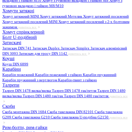
вкладкою і гайкою M10
Хомут з гумовою вкладкою і гайкою M8
Хомут з
гумовою вкладкою і гайкою М8/M10
Хомути затяжні
Хомут затяжний MINI
Хомут затяжний Метелик
Хомут затяжний посилений
Хомут затяжний посилений MINI
Хомут затяжний посилений з 2-х болтовим
зажимом
дивитись все
Хомут спрінклерний
Болт U-подібний
Затискачі
Затискач DIN 741
Затискач Duplex
Затискач Simplex
Затискач алюмінієвий
DIN 3093
Затискач для тросу DIN 1142
дивитись все
Коуші
Коуш DIN 6899
Карабіни
Карабін пожежний
Карабін пожежний з гайкою
Карабін пружинний
Карабін пружинний з вертлюгом
Карабін-гвинт з гайкою
Талрепи
Талреп DIN 1478 вилка/вилка
Талреп DIN 1478 гак/петля
Талреп DIN 1480
вилка/вилка
Талреп DIN 1480 гак/гак
Талреп DIN 1480 гак/петля
дивитись все
Скоби
Скоба монтажна DIN 1684
Скоба такелажна DIN 82101
Скоба такелажна
G209
Скоба такелажна G210
Скоба такелажна U-подібна G2150
дивитись все
Рим-болти, рим-гайки