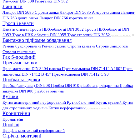
Рим-болт DIN 580
Рим-гайка DIN 582
Ланцюги
Ланцюг DIN 5685 C довга ланка
Ланцюг DIN 5685 А коротка ланка
Ланцюг
DIN 763 довга ланка
Ланцюг DIN 766 коротка ланка
Троси і канати
Канати сталеві
Трос в ПВХ-обмотці DIN 3052
Трос в ПВХ-обмотці DIN
3053
Трос в ПВХ-обмотці DIN 3055
Трос сталевий DIN 3052
дивитись все
Вантажно підйомне обладнання
Ремені буксировальні
Ремені стяжні
Стропи канатні
Стропи ланцюгові
Стропи текстильні
Гак S-подібний
Прес-масльонки
Прес-масльонка DIN 3404 плоска
Прес-масльонка DIN 71412 A 180°
Прес-
масльонка DIN 71412 B 45°
Прес-масльонка DIN 71412 C 90°
Пробки заглушки
Пробка (заглушка) DIN 908
Пробка DIN 910 різьбова циліндрична
Пробка
заглушка DIN 906 різьбова конічна
Кутики
Кутик асиметричний перфорований
Кутик балочний
Кутик вузький
Кутик
для стропильних з'єднань
Кутик перфорований
дивитись все
Кронштейни
Кронштейн
Профілі
Профіль монтажний перфорований
Стрічки монтажні