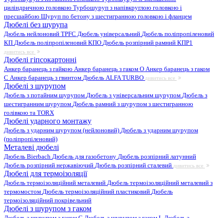
циліндричною головкою
Турбошуруп з напівкруглою головкою і
пресшайбою
Шуруп по бетону з шестигранною головкою і фланцем
Дюбелі без шурупа
Дюбель нейлоновий
TPFC Дюбель універсальний
Дюбель поліпропіленовий
КП
Дюбель поліпропіленовий КПО
Дюбель розпірний рамний КПР1
дивитись все
Дюбелі гіпсокартонні
Анкер баранець з гайкою
Анкер баранець з гаком O
Анкер баранець з гаком
С
Анкер баранець з гвинтом
Дюбель ALFA TURBO
дивитись все
Дюбелі з шурупом
Дюбель з потайним шурупом
Дюбель з універсальним шурупом
Дюбель з
шестигранним шурупом
Дюбель рамний з шурупом з шестигранною
голівкою та TORX
Дюбелі ударного монтажу
Дюбель з ударним шурупом (нейлоновий)
Дюбель з ударним шурупом
(поліпропіленовий)
Металеві дюбелі
Дюбель Bierbach
Дюбель для газобетону
Дюбель розпірний латунний
Дюбель розпірний нержавіючий
Дюбель розпірний сталевий
дивитись все
Дюбелі для термоізоляції
Дюбель термоізоляційний металевий
Дюбель термоізоляційний металевий з
термомостом
Дюбель термоізоляційний пластиковий
Дюбель
термоізоляційний покрівельний
Дюбелі з шурупом з гаком
Дюбель з шурупом з гаком C
Дюбель з шурупом з гаком L
Дюбель з