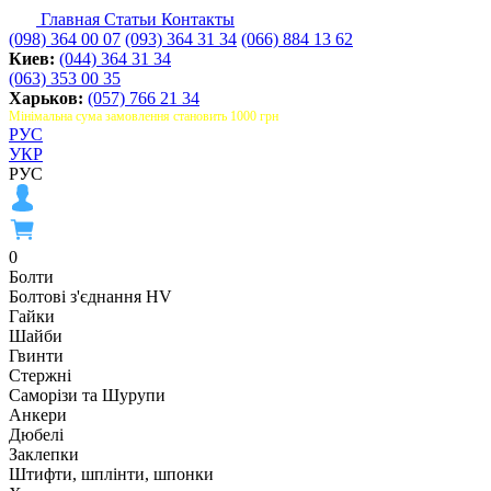
Главная
Статьи
Контакты
(098) 364 00 07
(093) 364 31 34
(066) 884 13 62
Киев:
(044) 364 31 34
(063) 353 00 35
Харьков:
(057) 766 21 34
Мінімальна сума замовлення становить 1000 грн
РУС
УКР
РУС
0
Болти
Болтові з'єднання HV
Гайки
Шайби
Гвинти
Стержні
Саморізи та Шурупи
Анкери
Дюбелі
Заклепки
Штифти, шплінти, шпонки