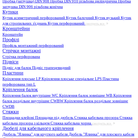
Пробка (заглушка) DIN 908
Пробка DIN 910 різьбова циліндрична
Пробка
заглушка DIN 906 різьбова конічна
Кутики
Кутик асиметричний перфорований
Кутик балочний
Кутик вузький
Кутик
для стропильних з'єднань
Кутик перфорований
смотреть все
Кронштейни
Кронштейн
Профілі
Профіль монтажний перфорований
Стрічки монтажні
Стрічка перфорована
Підвіси
Підвіс для балок
Підвіс трапецевидний
Пластини
Кріплення плоське LP
Кріплення плоське спеціальне LPS
Пластина
перфорована тип L
Кріплення балок
Кріплення балок внутрішне WC
Кріплення балок зовнішне WB
Кріплення
балок роздільне внутрішне CWBW
Кріплення балок роздільне зовнішне
CWDB
Стяжки
Площадки клейові
Площадки під дюбель
Стяжка кабельна прозора
Стяжка
кабельна прозора з кільцем
Стяжка кабельна чорна
смотреть все
Дюбелі для кабельного кріплення
Дюбель "Ялинка" для круглого кабеля
Дюбель "Ялинка" для плоского кабеля