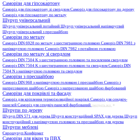
Саморізи для гіпсокартону
Саморіз для гіпсокартону зі свердлом
Саморіз для гіпсокартону по дереву
Саморіз для гіпсокартону по металу
Шуруп універсальний
Шуруп універсальний потайний
Шуруп універсальний напівкруглий
Шуруп універсальний з пресшайбою
Саморізи по металу
Саморіз DIN 6928 по металу з шестигранною головкою
Саморіз DIN 7981 з
напівкруглою головкою
Саморіз DIN 7982 з потайною головкою
Саморізи по металу зі свердлом
Саморіз DIN 7504 K з шестигранною головкою та посиленим свердлом
Саморіз DIN 7504 K з шестигранною головкою та свердлом
Саморіз DIN
7504 N з напівкруглою головкою та свердлом
Саморізи з пресшайбою
Саморіз DIN 968 з напівкруглою головкою і пресшайбою
Саморіз з
напресованою шайбою
Саморіз з напресованою шайбою фарбований
Саморізи для покрівлі та фасаду
Саморіз для кріплення термоізоляційної покрівлі
Саморіз для сендвіч-
панелей
Саморіз для сендвіч-панелей фарбований
смотреть все
Шурупи по дереву
Шуруп DIN 571 для дерева
Шуруп конструкційний SPAX для дерева
Шуруп
конструкційний з напівкруглою головкою та пресшайбою для дерева
Шурупи меблеві
Єврошуруп
Конфірмат
Саморізи для вікон та ПВХ