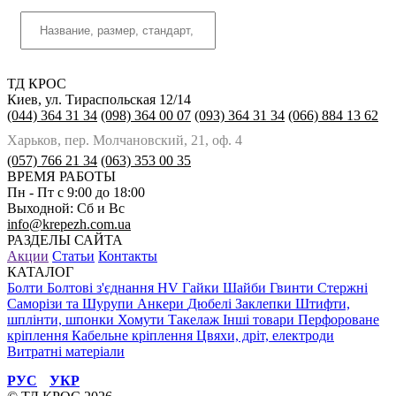
ТД КРОС
Киев, ул. Тираспольская 12/14
(044) 364 31 34
(098) 364 00 07
(093) 364 31 34
(066) 884 13 62
Харьков, пер. Молчановский, 21, оф. 4
(057) 766 21 34
(063) 353 00 35
ВРЕМЯ РАБОТЫ
Пн - Пт с 9:00 до 18:00
Выходной: Сб и Вс
info@krepezh.com.ua
РАЗДЕЛЫ САЙТА
Акции
Статьи
Контакты
КАТАЛОГ
Болти
Болтові з'єднання HV
Гайки
Шайби
Гвинти
Стержні
Саморізи та Шурупи
Анкери
Дюбелі
Заклепки
Штифти,
шплінти, шпонки
Хомути
Такелаж
Інші товари
Перфороване
кріплення
Кабельне кріплення
Цвяхи, дріт, електроди
Витратні матеріали
РУС
УКР