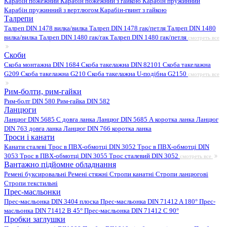
Карабін пожежний
Карабін пожежний з гайкою
Карабін пружинний
Карабін пружинний з вертлюгом
Карабін-гвинт з гайкою
Талрепи
Талреп DIN 1478 вилка/вилка
Талреп DIN 1478 гак/петля
Талреп DIN 1480
вилка/вилка
Талреп DIN 1480 гак/гак
Талреп DIN 1480 гак/петля
смотреть все
Скоби
Скоба монтажна DIN 1684
Скоба такелажна DIN 82101
Скоба такелажна
G209
Скоба такелажна G210
Скоба такелажна U-подібна G2150
смотреть все
Рим-болти, рим-гайки
Рим-болт DIN 580
Рим-гайка DIN 582
Ланцюги
Ланцюг DIN 5685 C довга ланка
Ланцюг DIN 5685 А коротка ланка
Ланцюг
DIN 763 довга ланка
Ланцюг DIN 766 коротка ланка
Троси і канати
Канати сталеві
Трос в ПВХ-обмотці DIN 3052
Трос в ПВХ-обмотці DIN
3053
Трос в ПВХ-обмотці DIN 3055
Трос сталевий DIN 3052
смотреть все
Вантажно підйомне обладнання
Ремені буксировальні
Ремені стяжні
Стропи канатні
Стропи ланцюгові
Стропи текстильні
Прес-масльонки
Прес-масльонка DIN 3404 плоска
Прес-масльонка DIN 71412 A 180°
Прес-
масльонка DIN 71412 B 45°
Прес-масльонка DIN 71412 C 90°
Пробки заглушки