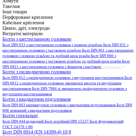
Хомути
Такелаж
Інші товари
Перфороване кріплення
Кабельне кріплення
Цвяхи, дріт, електроди
Витратні матеріали
Болти з шестигранною головкою
Болт DIN 933 з шестигранною головкою і повною різьбою
Болт DIN 931 з
шестигранною головкою і частковою різьбою
Болт DIN 961 з шестигранною
головкою і повною різьбою та дрібний крок різьби
Болт DIN 960 з
шестигранною головкою і частковою різьбою та дрібний крок різьби
Болт
DIN 6921 з шестигранною головкою і фланцем з насічкою
смотреть все
Болти з циліндричною головкою
Болт DIN 912 з циліндричною головкою з внутрішнім шестигранником
Болт
DIN 6912 з циліндричною головкою зменшеної висоти та внутрішнім
шестигранником
Болт DIN 7984 зі зменшеною циліндричною головкою з
внутрішнім шестигранником
Болти з квадратним підголовком
Болт DIN 603 напівкруглою головкою і квадратним підголовником
Болт DIN
608 лемішний з квадратним підголовком
Болти спеціальні
Болт DIN 444 відкидний
Болт норійний DIN 15237
Болт фундаментний
ГОСТ 24379.1-80
Болт DIN 6914 (EN 14399-4) 10,9