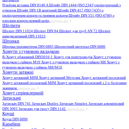
Різьбова вставка DIN 8140 A
Штифт DIN 1444 (ISO 2341) циліндричний з
отвором
Штифт DIN 1B конічний
Штифт DIN 417 (ISO 7435) з
циліндричним кінцем та прямим шліцем
Штифт DIN 551 (ISO 4766) з
плоским кінцем прямий шліц
смотреть все
Шплінти
Шплінт DIN 11024
Шплінт DIN 94
Шплінт для труб AN 72
Шплінт
швидкознімний DIN 11023
Шпонки
Шпонка призматична DIN 6885
Шпоночний матеріал DIN 6880
Хомути з гумовою вкладкою
R-Хомут обжимний DIN3016-1
Хомут для повітроводів
Хомут з гумовою
вкладкою і гайкою M10
Хомут з гумовою вкладкою і гайкою M8
Хомут з
гумовою вкладкою і гайкою М8/M10
Хомути затяжні
Хомут затяжний MINI
Хомут затяжний Метелик
Хомут затяжний посилений
Хомут затяжний посилений MINI
Хомут затяжний посилений з 2-х болтовим
зажимом
смотреть все
Хомут спрінклерний
Затискачі
Затискач DIN 741
Затискач Duplex
Затискач Simplex
Затискач алюмінієвий
DIN 3093
Затискач для тросу DIN 1142
смотреть все
Коуші
Коуш DIN 6899
Карабіни