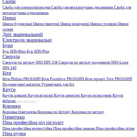
Скоби
Скоба для електропроводки
Скоба для металорукава дволапкова
Скоба для
металорукава однолапкова
Цвяхи
Цвяхи будівельні
Цвяхи гвинтові
Цвяхи поміднені
Цвяхи столярні
Цвяхи
толеві
Дріт зварювальний
Електроди зварювальні
Бури
Бур SDS-Max
Бур SDS-Plus
Свердла
Свердла по металу HSS DIN 338
Свердла по металу подовжені HSS-Long
DIN 340
Біти
Біти Philips PROJAHN
Біти Pozidrive PROJAHN
Біти зірчаті Torx PROJAHN
Подовжувачі магнітні
Утримувачі для біт
Круги
Круги алмазні
Круги відрізні
Круги зачистні
Круги пелюсткові
Круги
фіброві
смотреть все
Коронки
Коронка біметалева
Коронка по бетону
Коронка по металу
Герметики
Піна професійна під пістолет
Піна професійна вогнестійка
Піна професійна зимова
Піна професійна літня
Піна ручна