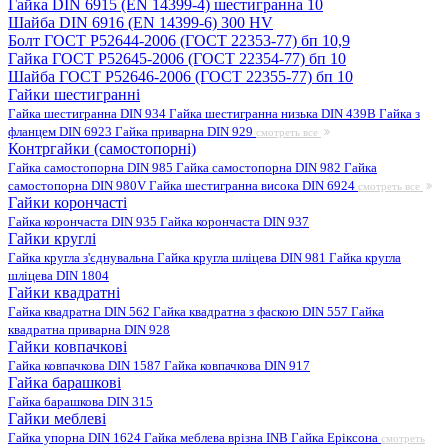
Гайка DIN 6915 (EN 14399-4) шестигранна 10
Шайба DIN 6916 (EN 14399-6) 300 HV
Болт ГОСТ Р52644-2006 (ГОСТ 22353-77) бп 10,9
Гайка ГОСТ Р52645-2006 (ГОСТ 22354-77) бп 10
Шайба ГОСТ Р52646-2006 (ГОСТ 22355-77) бп 10
Гайки шестигранні
Гайка шестигранна DIN 934
Гайка шестигранна низька DIN 439B
Гайка з
фланцем DIN 6923
Гайка приварна DIN 929
смотреть все
Контргайки (самостопорні)
Гайка самостопорна DIN 985
Гайка самостопорна DIN 982
Гайка
самостопорна DIN 980V
Гайка шестигранна висока DIN 6924
смотреть все
Гайки корончасті
Гайка корончаста DIN 935
Гайка корончаста DIN 937
Гайки круглі
Гайка кругла з'єднувальна
Гайка кругла шліцева DIN 981
Гайка кругла
шліцева DIN 1804
Гайки квадратні
Гайка квадратна DIN 562
Гайка квадратна з фаскою DIN 557
Гайка
квадратна приварна DIN 928
Гайки ковпачкові
Гайка ковпачкова DIN 1587
Гайка ковпачкова DIN 917
Гайка барашкові
Гайка барашкова DIN 315
Гайки меблеві
Гайка упорна DIN 1624
Гайка меблева врізна INB
Гайка Еріксона
смотреть