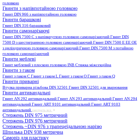
головкою
Гвинти з напівпотайною головкою
Гвинт DIN 966 з напівпотайною головкою
Гвинти барашкові
Гвинт DIN 316 барашковий
Гвинти самонарізаючі
Гвинт DIN 7500 C з напівкруглою головкою самонарізаючий
Гвинт DIN
7500 D з шестигранною головкою самонарізаючий
Гвинт DIN 7500 E EE OE
з циліндричною головкою самонарізаючий
Гвинт DIN 7500 M з потайною
головкою самонарізаючий
Гвинти меблеві
Гвинт меблевий з плоскою головкою INB
Стяжка міжсекційна
Гвинти з гаком
Гвинт з гаком C
Гвинт з гаком L
Гвинт з гаком O
Гвинт з гаком Q
Гвинти приварні
Втулка приварна різьбова DIN 32501
Гвинт DIN 32501 для зварювання
Гвинти антивандальні
Гвинт AN 292 антивандальний
Гвинт AN 293 антивандальний
Гвинт AN 294
антивандальний
Гвинт ART 9101 антивандальний
Гвинт ART 9103
антивандальний
смотреть все
Стержень DIN 975 метричний
Стержень DIN 976 метричний
Стержень ~DIN 976 з трапецеїдальною нарізю
Шпилька DIN 938 метрична
Саморіз для пластику