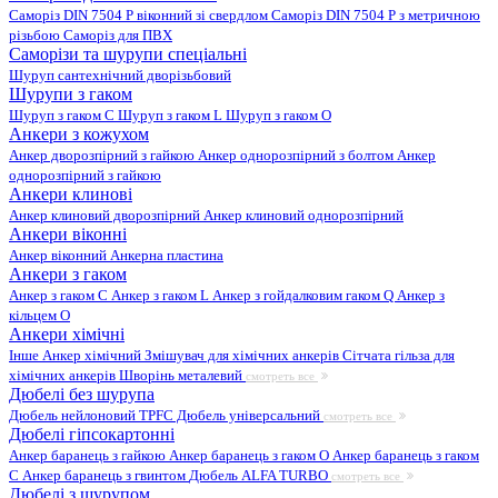
Саморіз DIN 7504 P віконний зі свердлом
Саморіз DIN 7504 P з метричною
різьбою
Саморіз для ПВХ
Саморізи та шурупи спеціальні
Шуруп сантехнічний дворізьбовий
Шурупи з гаком
Шуруп з гаком C
Шуруп з гаком L
Шуруп з гаком O
Анкери з кожухом
Анкер дворозпірний з гайкою
Анкер однорозпірний з болтом
Анкер
однорозпірний з гайкою
Анкери клинові
Анкер клиновий дворозпірний
Анкер клиновий однорозпірний
Анкери віконні
Анкер віконний
Анкерна пластина
Анкери з гаком
Анкер з гаком C
Анкер з гаком L
Анкер з гойдалковим гаком Q
Анкер з
кільцем O
Анкери хімічні
Інше
Анкер хімічний
Змішувач для хімічних анкерів
Сітчата гільза для
хімічних анкерів
Шворінь металевий
смотреть все
Дюбелі без шурупа
Дюбель нейлоновий
TPFC Дюбель універсальний
смотреть все
Дюбелі гіпсокартонні
Анкер баранець з гайкою
Анкер баранець з гаком O
Анкер баранець з гаком
С
Анкер баранець з гвинтом
Дюбель ALFA TURBO
смотреть все
Дюбелі з шурупом