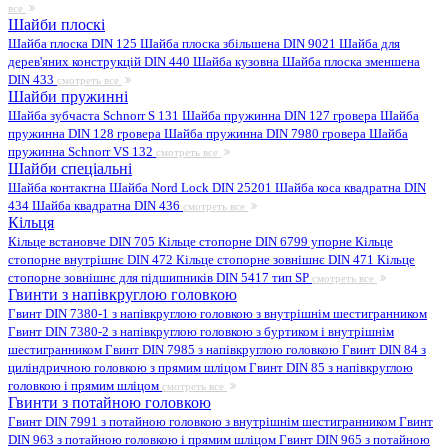
все
Шайби плоскі
Шайба плоска DIN 125
Шайба плоска збільшена DIN 9021
Шайба для
дерев'яних конструкцій DIN 440
Шайба кузовна
Шайба плоска зменшена
DIN 433
смотреть все
Шайби пружинні
Шайба зубчаста Schnorr S 131
Шайба пружинна DIN 127 гровера
Шайба
пружинна DIN 128 гровера
Шайба пружинна DIN 7980 гровера
Шайба
пружинна Schnorr VS 132
смотреть все
Шайби спеціальні
Шайба контактна
Шайба Nord Lock DIN 25201
Шайба коса квадратна DIN
434
Шайба квадратна DIN 436
смотреть все
Кільця
Кільце встановче DIN 705
Кільце стопорне DIN 6799 упорне
Кільце
стопорне внутрішнє DIN 472
Кільце стопорне зовнішнє DIN 471
Кільце
стопорне зовнішнє для підшипників DIN 5417 тип SP
смотреть все
Гвинти з напівкруглою головкою
Гвинт DIN 7380-1 з напівкруглою головкою з внутрішнім шестигранником
Гвинт DIN 7380-2 з напівкруглою головкою з буртиком і внутрішнім
шестигранником
Гвинт DIN 7985 з напівкруглою головкою
Гвинт DIN 84 з
циліндричною головкою з прямим шліцом
Гвинт DIN 85 з напівкруглою
головкою і прямим шліцом
смотреть все
Гвинти з потайною головкою
Гвинт DIN 7991 з потайною головкою з внутрішнім шестигранником
Гвинт
DIN 963 з потайною головкою і прямим шліцом
Гвинт DIN 965 з потайною