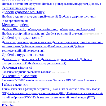
Дюбель з потайним шурупом
Дюбель з універсальним шурупом
Дюбель з
шестигранним шурупом
Дюбелі ударного монтажу
Дюбель з ударним шурупом (нейлоновий)
Дюбель з ударним шурупом
(поліпропіленовий)
Металеві дюбелі
Дюбель Bierbach
Дюбель для газобетону
Дюбель розпірний латунний
Дюбель розпірний нержавіючий
Дюбель розпірний сталевий
смотреть все
Дюбелі для термоізоляції
Дюбель термоізоляційний металевий
Дюбель термоізоляційний металевий з
термомостом
Дюбель термоізоляційний пластиковий
Дюбель
термоізоляційний покрівельний
Дюбелі з шурупом з гаком
Дюбель з шурупом з гаком C
Дюбель з шурупом з гаком L
Дюбель з
шурупом з гаком O
Дюбель з шурупом з гаком Q
Заклепки відривні
Заклепка відривна збільшена головка
смотреть все
Заклепка під молоток
Заклепка DIN 660 напівкругла головка
Заклепка DIN 661 потай головка
Гайки-заклепки
Гайка-заклепка з фланцем ребриста (RFs)
Гайка-заклепка з фланцем гладка
(RF)
Гайка-заклепка з фланцем герметична (RFc)
Гайка-заклепка зменшений
потай ребриста (RTCs)
Гайка-заклепка зменшений потай гладка (RTC)
смотреть все
Штифти