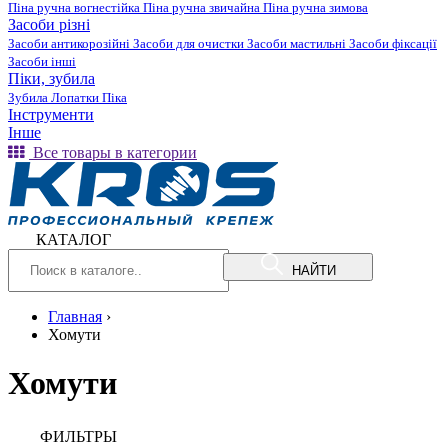
Піна ручна вогнестійка
Піна ручна звичайна
Піна ручна зимова
Засоби різні
Засоби антикорозійні
Засоби для очистки
Засоби мастильні
Засоби фіксації
Засоби інші
Піки, зубила
Зубила
Лопатки
Піка
Інструменти
Інше
Все товары в категории
КАТАЛОГ
НАЙТИ
Главная
›
Хомути
Хомути
ФИЛЬТРЫ