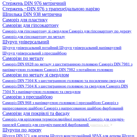
Стержень DIN 976 метричний
Стержень ~DIN 976 з трапецеїдальною нарізю
Шпилька DIN 938 метрична
Саморіз для пластику
Саморізи для гіпсокартону
Саморіз для гіпсокартону зі свердлом
Саморіз для гіпсокартону по дереву
Саморіз для гіпсокартону по металу
Шуруп універсальний
Шуруп універсальний потайний
Шуруп універсальний напівкруглий
Шуруп універсальний з пресшайбою
Саморізи по металу
Саморіз DIN 6928 по металу з шестигранною головкою
Саморіз DIN 7981 з
напівкруглою головкою
Саморіз DIN 7982 з потайною головкою
Саморізи по металу зі свердлом
Саморіз DIN 7504 K з шестигранною головкою та посиленим свердлом
Саморіз DIN 7504 K з шестигранною головкою та свердлом
Саморіз DIN
7504 N з напівкруглою головкою та свердлом
Саморізи з пресшайбою
Саморіз DIN 968 з напівкруглою головкою і пресшайбою
Саморіз з
напресованою шайбою
Саморіз з напресованою шайбою фарбований
Саморізи для покрівлі та фасаду
Саморіз для кріплення термоізоляційної покрівлі
Саморіз для сендвіч-
панелей
Саморіз для сендвіч-панелей фарбований
дивитись все
Шурупи по дереву
Шуруп DIN 571 для дерева
Шуруп конструкційний SPAX для дерева
Шуруп