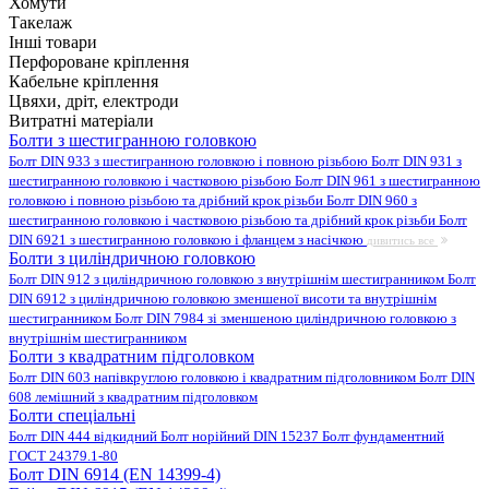
Хомути
Такелаж
Інші товари
Перфороване кріплення
Кабельне кріплення
Цвяхи, дріт, електроди
Витратні матеріали
Болти з шестигранною головкою
Болт DIN 933 з шестигранною головкою і повною різьбою
Болт DIN 931 з
шестигранною головкою і частковою різьбою
Болт DIN 961 з шестигранною
головкою і повною різьбою та дрібний крок різьби
Болт DIN 960 з
шестигранною головкою і частковою різьбою та дрібний крок різьби
Болт
DIN 6921 з шестигранною головкою і фланцем з насічкою
дивитись все
Болти з циліндричною головкою
Болт DIN 912 з циліндричною головкою з внутрішнім шестигранником
Болт
DIN 6912 з циліндричною головкою зменшеної висоти та внутрішнім
шестигранником
Болт DIN 7984 зі зменшеною циліндричною головкою з
внутрішнім шестигранником
Болти з квадратним підголовком
Болт DIN 603 напівкруглою головкою і квадратним підголовником
Болт DIN
608 лемішний з квадратним підголовком
Болти спеціальні
Болт DIN 444 відкидний
Болт норійний DIN 15237
Болт фундаментний
ГОСТ 24379.1-80
Болт DIN 6914 (EN 14399-4)