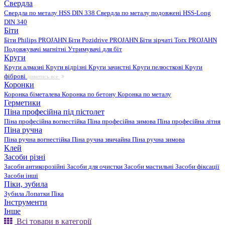
Свердла
Свердла по металу HSS DIN 338
Свердла по металу подовжені HSS-Long
DIN 340
Біти
Біти Philips PROJAHN
Біти Pozidrive PROJAHN
Біти зірчаті Torx PROJAHN
Подовжувачі магнітні
Утримувачі для біт
Круги
Круги алмазні
Круги відрізні
Круги зачистні
Круги пелюсткові
Круги
фіброві
дивитись все
Коронки
Коронка біметалева
Коронка по бетону
Коронка по металу
Герметики
Піна професійна під пістолет
Піна професійна вогнестійка
Піна професійна зимова
Піна професійна літня
Піна ручна
Піна ручна вогнестійка
Піна ручна звичайна
Піна ручна зимова
Клей
Засоби різні
Засоби антикорозійні
Засоби для очистки
Засоби мастильні
Засоби фіксації
Засоби інші
Піки, зубила
Зубила
Лопатки
Піка
Інструменти
Інше
Всі товари в категорії