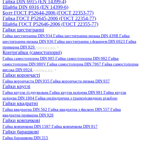
Гайка DIN 6915 (EN 14399-4)
Шайба DIN 6916 (EN 14399-6)
Болт ГОСТ Р52644-2006 (ГОСТ 22353-77)
Гайка ГОСТ Р52645-2006 (ГОСТ 22354-77)
Шайба ГОСТ Р52646-2006 (ГОСТ 22355-77)
Гайки шестигранні
Гайка шестигранна DIN 934
Гайка шестигранна низька DIN 439B
Гайка
шестигранна низька DIN 936
Гайка шестигранна з фланцем DIN 6923
Гайка
приварна DIN 929
дивитись все
Контргайки (самостопорні)
Гайка самостопорна DIN 985
Гайка самостопорна DIN 982
Гайка
самостопорна DIN 980V
Гайка самостопорна DIN 7967
Гайка самостопорна
висока DIN 6924
дивитись все
Гайки корончасті
Гайка корончаста DIN 935
Гайка корончаста низька DIN 937
Гайки круглі
Гайка кругла з'єднувальна
Гайка кругла шліцева DIN 981
Гайка кругла
шліцева DIN 1804
Гайка циліндрична з трапецієвидною різьбою
Гайки квадратні
Гайка квадратна DIN 562
Гайка квадратна з фаскою DIN 557
Гайка
квадратна приварна DIN 928
Гайки ковпачкові
Гайка ковпачкова DIN 1587
Гайка ковпачкова DIN 917
Гайки барашкові
Гайка барашкова DIN 315