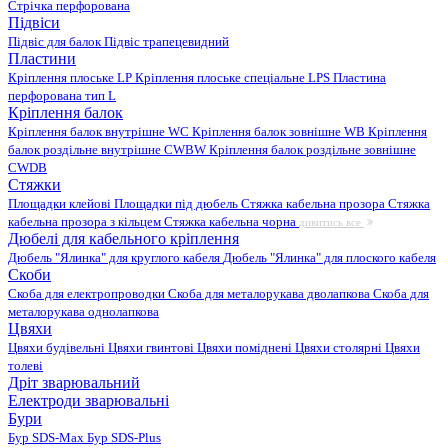
Стрічка перфорована
Підвіси
Підвіс для балок
Підвіс трапецевидний
Пластини
Кріплення плоське LP
Кріплення плоське спеціальне LPS
Пластина
перфорована тип L
Кріплення балок
Кріплення балок внутрішне WC
Кріплення балок зовнішне WB
Кріплення
балок роздільне внутрішне CWBW
Кріплення балок роздільне зовнішне
CWDB
Стяжки
Площадки клейові
Площадки під дюбель
Стяжка кабельна прозора
Стяжка
кабельна прозора з кільцем
Стяжка кабельна чорна
дивитись все
Дюбелі для кабельного кріплення
Дюбель "Ялинка" для круглого кабеля
Дюбель "Ялинка" для плоского кабеля
Скоби
Скоба для електропроводки
Скоба для металорукава дволапкова
Скоба для
металорукава однолапкова
Цвяхи
Цвяхи будівельні
Цвяхи гвинтові
Цвяхи поміднені
Цвяхи столярні
Цвяхи
толеві
Дріт зварювальний
Електроди зварювальні
Бури
Бур SDS-Max
Бур SDS-Plus