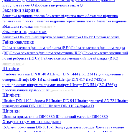
шурупом з гаком O
Дюбель з шурупом з гаком Q
Заклепки відривні
Заклепка відривна плоска
Заклепка відривна потай
Заклепка відривна
герметична плоска
Заклепка відривна герметична потай
Заклепка відривна
збільшена головка
дивитись все
Заклепки під молоток
Заклепка DIN 660 напівкругла головка
Заклепка DIN 661 потай головка
Гайки-заклепки
Гайка-заклепка з фланцем ребриста (RFs)
Гайка-заклепка з фланцем гладка
(RF)
Гайка-заклепка з фланцем герметична (RFc)
Гайка-заклепка зменшений
потай ребриста (RTCs)
Гайка-заклепка зменшений потай гладка (RTC)
дивитись все
Штифти
Різьбова вставка DIN 8140 A
Штифт DIN 1444 (ISO 2341) циліндричний з
отвором
Штифт DIN 1B конічний
Штифт DIN 417 (ISO 7435) з
циліндричним кінцем та прямим шліцем
Штифт DIN 551 (ISO 4766) з
плоским кінцем прямий шліц
дивитись все
Шплінти
Шплінт DIN 11024 форма E
Шплінт DIN 94
Шплінт для труб AN 72
Шплінт
швидкознімний DIN 11023
Шплінт DIN 11024 форма D
Шпонки
Шпонка призматична DIN 6885
Шпоночний матеріал DIN 6880
Хомути з гумовою вкладкою
R-Хомут обжимний DIN3016-1
Хомут для повітроводів
Хомут з гумовою