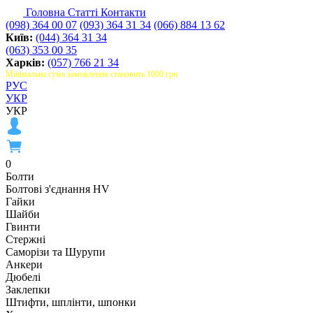
Головна
Статті
Контакти
(098) 364 00 07
(093) 364 31 34
(066) 884 13 62
Київ:
(044) 364 31 34
(063) 353 00 35
Харків:
(057) 766 21 34
Мінімальна сума замовлення становить 1000 грн
РУС
УКР
УКР
0
Болти
Болтові з'єднання HV
Гайки
Шайби
Гвинти
Стержні
Саморізи та Шурупи
Анкери
Дюбелі
Заклепки
Штифти, шплінти, шпонки