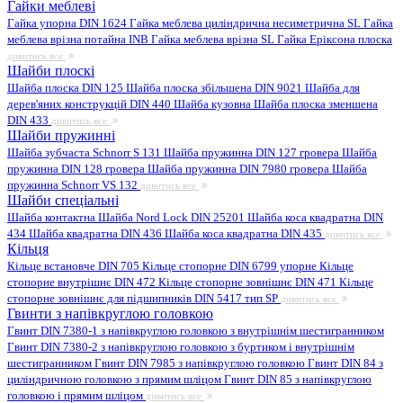
Гайки меблеві
Гайка упорна DIN 1624
Гайка меблева циліндрична несиметрична SL
Гайка
меблева врізна потайна INB
Гайка меблева врізна SL
Гайка Еріксона плоска
дивитись все
Шайби плоскі
Шайба плоска DIN 125
Шайба плоска збільшена DIN 9021
Шайба для
дерев'яних конструкцій DIN 440
Шайба кузовна
Шайба плоска зменшена
DIN 433
дивитись все
Шайби пружинні
Шайба зубчаста Schnorr S 131
Шайба пружинна DIN 127 гровера
Шайба
пружинна DIN 128 гровера
Шайба пружинна DIN 7980 гровера
Шайба
пружинна Schnorr VS 132
дивитись все
Шайби спеціальні
Шайба контактна
Шайба Nord Lock DIN 25201
Шайба коса квадратна DIN
434
Шайба квадратна DIN 436
Шайба коса квадратна DIN 435
дивитись все
Кільця
Кільце встановче DIN 705
Кільце стопорне DIN 6799 упорне
Кільце
стопорне внутрішнє DIN 472
Кільце стопорне зовнішнє DIN 471
Кільце
стопорне зовнішнє для підшипників DIN 5417 тип SP
дивитись все
Гвинти з напівкруглою головкою
Гвинт DIN 7380-1 з напівкруглою головкою з внутрішнім шестигранником
Гвинт DIN 7380-2 з напівкруглою головкою з буртиком і внутрішнім
шестигранником
Гвинт DIN 7985 з напівкруглою головкою
Гвинт DIN 84 з
циліндричною головкою з прямим шліцом
Гвинт DIN 85 з напівкруглою
головкою і прямим шліцом
дивитись все