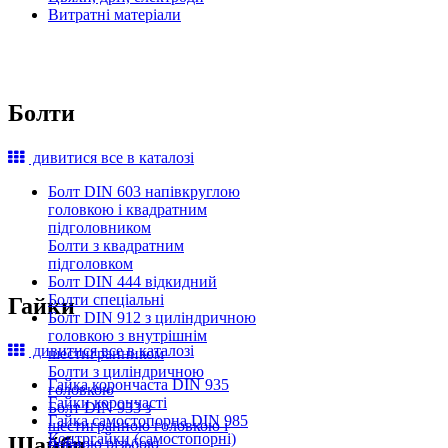
Витратні матеріали
Болти
дивитися все в каталозі
Болт DIN 603 напівкруглою
головкою і квадратним
підголовником
Болти з квадратним
підголовком
Болт DIN 444 відкидний
Болти спеціальні
Гайки
Болт DIN 912 з циліндричною
головкою з внутрішнім
дивитися все в каталозі
шестигранником
Болти з циліндричною
Гайка корончаста DIN 935
головкою
Гайки корончасті
Болт DIN 933 з
Гайка самостопорна DIN 985
шестигранною головкою і
Контргайки (самостопорні)
Шайби
повною різьбою