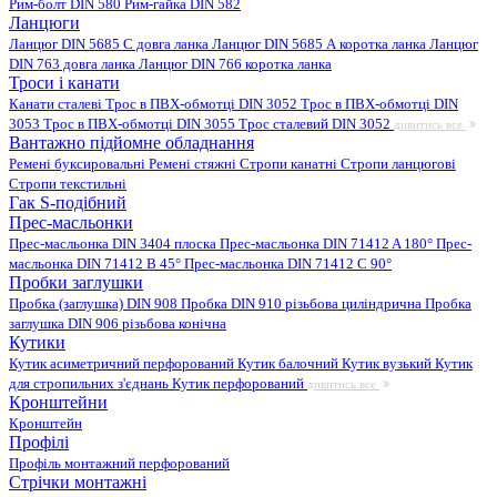
Рим-болт DIN 580
Рим-гайка DIN 582
Ланцюги
Ланцюг DIN 5685 C довга ланка
Ланцюг DIN 5685 А коротка ланка
Ланцюг
DIN 763 довга ланка
Ланцюг DIN 766 коротка ланка
Троси і канати
Канати сталеві
Трос в ПВХ-обмотці DIN 3052
Трос в ПВХ-обмотці DIN
3053
Трос в ПВХ-обмотці DIN 3055
Трос сталевий DIN 3052
дивитись все
Вантажно підйомне обладнання
Ремені буксировальні
Ремені стяжні
Стропи канатні
Стропи ланцюгові
Стропи текстильні
Гак S-подібний
Прес-масльонки
Прес-масльонка DIN 3404 плоска
Прес-масльонка DIN 71412 A 180°
Прес-
масльонка DIN 71412 B 45°
Прес-масльонка DIN 71412 C 90°
Пробки заглушки
Пробка (заглушка) DIN 908
Пробка DIN 910 різьбова циліндрична
Пробка
заглушка DIN 906 різьбова конічна
Кутики
Кутик асиметричний перфорований
Кутик балочний
Кутик вузький
Кутик
для стропильних з'єднань
Кутик перфорований
дивитись все
Кронштейни
Кронштейн
Профілі
Профіль монтажний перфорований
Стрічки монтажні