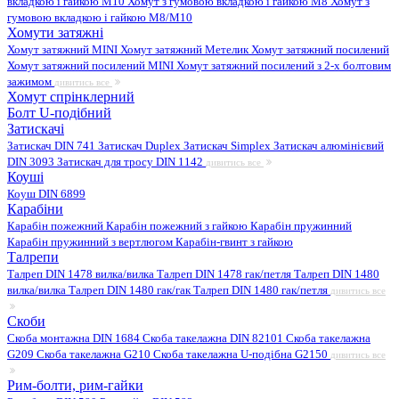
вкладкою і гайкою M10
Хомут з гумовою вкладкою і гайкою M8
Хомут з
гумовою вкладкою і гайкою М8/M10
Хомути затяжні
Хомут затяжний MINI
Хомут затяжний Метелик
Хомут затяжний посилений
Хомут затяжний посилений MINI
Хомут затяжний посилений з 2-х болтовим
зажимом
дивитись все
Хомут спрінклерний
Болт U-подібний
Затискачі
Затискач DIN 741
Затискач Duplex
Затискач Simplex
Затискач алюмінієвий
DIN 3093
Затискач для тросу DIN 1142
дивитись все
Коуші
Коуш DIN 6899
Карабіни
Карабін пожежний
Карабін пожежний з гайкою
Карабін пружинний
Карабін пружинний з вертлюгом
Карабін-гвинт з гайкою
Талрепи
Талреп DIN 1478 вилка/вилка
Талреп DIN 1478 гак/петля
Талреп DIN 1480
вилка/вилка
Талреп DIN 1480 гак/гак
Талреп DIN 1480 гак/петля
дивитись все
Скоби
Скоба монтажна DIN 1684
Скоба такелажна DIN 82101
Скоба такелажна
G209
Скоба такелажна G210
Скоба такелажна U-подібна G2150
дивитись все
Рим-болти, рим-гайки