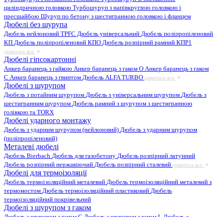
циліндричною головкою
Турбошуруп з напівкруглою головкою і
пресшайбою
Шуруп по бетону з шестигранною головкою і фланцем
Дюбелі без шурупа
Дюбель нейлоновий
TPFC Дюбель універсальний
Дюбель поліпропіленовий
КП
Дюбель поліпропіленовий КПО
Дюбель розпірний рамний КПР1
дивитись все
Дюбелі гіпсокартонні
Анкер баранець з гайкою
Анкер баранець з гаком O
Анкер баранець з гаком
С
Анкер баранець з гвинтом
Дюбель ALFA TURBO
дивитись все
Дюбелі з шурупом
Дюбель з потайним шурупом
Дюбель з універсальним шурупом
Дюбель з
шестигранним шурупом
Дюбель рамний з шурупом з шестигранною
голівкою та TORX
Дюбелі ударного монтажу
Дюбель з ударним шурупом (нейлоновий)
Дюбель з ударним шурупом
(поліпропіленовий)
Металеві дюбелі
Дюбель Bierbach
Дюбель для газобетону
Дюбель розпірний латунний
Дюбель розпірний нержавіючий
Дюбель розпірний сталевий
дивитись все
Дюбелі для термоізоляції
Дюбель термоізоляційний металевий
Дюбель термоізоляційний металевий з
термомостом
Дюбель термоізоляційний пластиковий
Дюбель
термоізоляційний покрівельний
Дюбелі з шурупом з гаком
Дюбель з шурупом з гаком C
Дюбель з шурупом з гаком L
Дюбель з