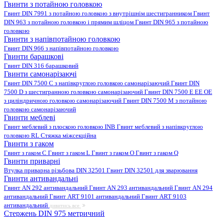
Гвинти з потайною головкою
Гвинт DIN 7991 з потайною головкою з внутрішнім шестигранником
Гвинт
DIN 963 з потайною головкою і прямим шліцом
Гвинт DIN 965 з потайною
головкою
Гвинти з напівпотайною головкою
Гвинт DIN 966 з напівпотайною головкою
Гвинти барашкові
Гвинт DIN 316 барашковий
Гвинти самонарізаючі
Гвинт DIN 7500 C з напівкруглою головкою самонарізаючий
Гвинт DIN
7500 D з шестигранною головкою самонарізаючий
Гвинт DIN 7500 E EE OE
з циліндричною головкою самонарізаючий
Гвинт DIN 7500 M з потайною
головкою самонарізаючий
Гвинти меблеві
Гвинт меблевий з плоскою головкою INB
Гвинт меблевий з напівкруглою
головкою RL
Стяжка міжсекційна
Гвинти з гаком
Гвинт з гаком C
Гвинт з гаком L
Гвинт з гаком O
Гвинт з гаком Q
Гвинти приварні
Втулка приварна різьбова DIN 32501
Гвинт DIN 32501 для зварювання
Гвинти антивандальні
Гвинт AN 292 антивандальний
Гвинт AN 293 антивандальний
Гвинт AN 294
антивандальний
Гвинт ART 9101 антивандальний
Гвинт ART 9103
антивандальний
дивитись все
Стержень DIN 975 метричний