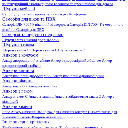
конструкційний з напівкруглою головкою та пресшайбою для дерева
Шурупи меблеві
Єврошуруп потай
Єврошуруп напівкруг
Конфірмат
Саморізи для вікон та ПВХ
Саморіз DIN 7504 P віконний зі свердлом
Саморіз DIN 7504 P з метричною
різьбою
Саморіз для ПВХ
Саморізи та шурупи спеціальні
Шуруп сантехнічний дворізьбовий
Шурупи з гаком
Шуруп з гаком C
Шуруп з гаком L
Шуруп з гаком O
Анкери з кожухом
Анкер дворозпірний з гайкою
Анкер однорозпірний з болтом
Анкер
однорозпірний з гайкою
Анкери клинові
Анкер клиновий дворозпірний
Анкер клиновий однорозпірний
Анкери віконні
Анкер віконний
Анкерна пластина
Анкери з гаком
Анкер з гаком C
Анкер з гаком L
Анкер з гойдалковим гаком Q
Анкер з
кільцем O
Анкери хімічні
Інше
Анкер хімічний
Змішувач для хімічних анкерів
Сітчата гільза для
хімічних анкерів
Шворінь металевий
дивитись все
Інше анкерне кріплення
Турбошуруп з потайною головкою
Турбошуруп зі зменшеною