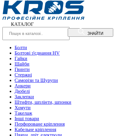
КАТАЛОГ
ЗНАЙТИ
Болти
Болтові з'єднання HV
Гайки
Шайби
Гвинти
Стержні
Саморізи та Шурупи
Анкери
Дюбелі
Заклепки
Штифти, шплінти, шпонки
Хомути
Такелаж
Інші товари
Перфороване кріплення
Кабельне кріплення
Цвяхи, дріт, електроди