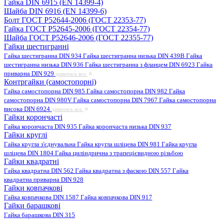
Гайка DIN 6915 (EN 14399-4)
Шайба DIN 6916 (EN 14399-6)
Болт ГОСТ Р52644-2006 (ГОСТ 22353-77)
Гайка ГОСТ Р52645-2006 (ГОСТ 22354-77)
Шайба ГОСТ Р52646-2006 (ГОСТ 22355-77)
Гайки шестигранні
Гайка шестигранна DIN 934
Гайка шестигранна низька DIN 439B
Гайка
шестигранна низька DIN 936
Гайка шестигранна з фланцем DIN 6923
Гайка
приварна DIN 929
дивитись все
Контргайки (самостопорні)
Гайка самостопорна DIN 985
Гайка самостопорна DIN 982
Гайка
самостопорна DIN 980V
Гайка самостопорна DIN 7967
Гайка самостопорна
висока DIN 6924
дивитись все
Гайки корончасті
Гайка корончаста DIN 935
Гайка корончаста низька DIN 937
Гайки круглі
Гайка кругла з'єднувальна
Гайка кругла шліцева DIN 981
Гайка кругла
шліцева DIN 1804
Гайка циліндрична з трапецієвидною різьбою
Гайки квадратні
Гайка квадратна DIN 562
Гайка квадратна з фаскою DIN 557
Гайка
квадратна приварна DIN 928
Гайки ковпачкові
Гайка ковпачкова DIN 1587
Гайка ковпачкова DIN 917
Гайки барашкові
Гайка барашкова DIN 315