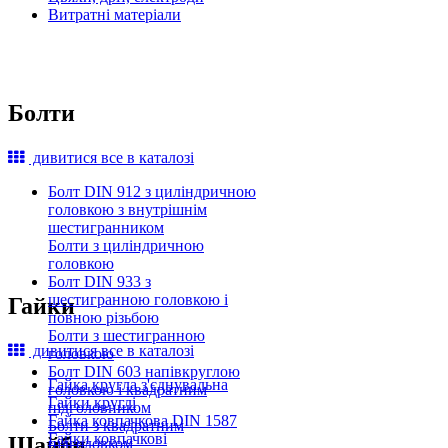
Витратні матеріали
Болти
дивитися все в каталозі
Болт DIN 912 з циліндричною
головкою з внутрішнім
шестигранником
Болти з циліндричною
головкою
Болт DIN 933 з
шестигранною головкою і
Гайки
повною різьбою
Болти з шестигранною
дивитися все в каталозі
головкою
Болт DIN 603 напівкруглою
Гайка кругла з'єднувальна
головкою і квадратним
Гайки круглі
підголовником
Гайка ковпачкова DIN 1587
Болти з квадратним
Гайки ковпачкові
Шайби
підголовком