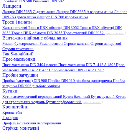
Рим-болт DIN 580
Рим-гайка DIN 582
Ланцюги
Ланцюг DIN 5685 C довга ланка
Ланцюг DIN 5685 А коротка ланка
Ланцюг
DIN 763 довга ланка
Ланцюг DIN 766 коротка ланка
Троси і канати
Канати сталеві
Трос в ПВХ-обмотці DIN 3052
Трос в ПВХ-обмотці DIN
3053
Трос в ПВХ-обмотці DIN 3055
Трос сталевий DIN 3052
дивитись все
Вантажно підйомне обладнання
Ремені буксировальні
Ремені стяжні
Стропи канатні
Стропи ланцюгові
Стропи текстильні
Гак S-подібний
Прес-масльонки
Прес-масльонка DIN 3404 плоска
Прес-масльонка DIN 71412 A 180°
Прес-
масльонка DIN 71412 B 45°
Прес-масльонка DIN 71412 C 90°
Пробки заглушки
Пробка (заглушка) DIN 908
Пробка DIN 910 різьбова циліндрична
Пробка
заглушка DIN 906 різьбова конічна
Кутики
Кутик асиметричний перфорований
Кутик балочний
Кутик вузький
Кутик
для стропильних з'єднань
Кутик перфорований
дивитись все
Кронштейни
Кронштейн
Профілі
Профіль монтажний перфорований
Стрічки монтажні