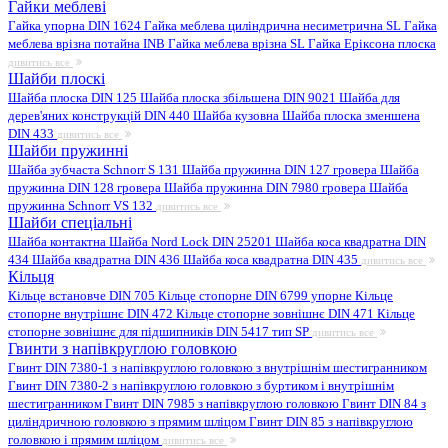
Гайки меблеві
Гайка упорна DIN 1624
Гайка меблева циліндрична несиметрична SL
Гайка
меблева врізна потайна INB
Гайка меблева врізна SL
Гайка Еріксона плоска
дивитись все
Шайби плоскі
Шайба плоска DIN 125
Шайба плоска збільшена DIN 9021
Шайба для
дерев'яних конструкцій DIN 440
Шайба кузовна
Шайба плоска зменшена
DIN 433
дивитись все
Шайби пружинні
Шайба зубчаста Schnorr S 131
Шайба пружинна DIN 127 гровера
Шайба
пружинна DIN 128 гровера
Шайба пружинна DIN 7980 гровера
Шайба
пружинна Schnorr VS 132
дивитись все
Шайби спеціальні
Шайба контактна
Шайба Nord Lock DIN 25201
Шайба коса квадратна DIN
434
Шайба квадратна DIN 436
Шайба коса квадратна DIN 435
дивитись все
Кільця
Кільце встановче DIN 705
Кільце стопорне DIN 6799 упорне
Кільце
стопорне внутрішнє DIN 472
Кільце стопорне зовнішнє DIN 471
Кільце
стопорне зовнішнє для підшипників DIN 5417 тип SP
дивитись все
Гвинти з напівкруглою головкою
Гвинт DIN 7380-1 з напівкруглою головкою з внутрішнім шестигранником
Гвинт DIN 7380-2 з напівкруглою головкою з буртиком і внутрішнім
шестигранником
Гвинт DIN 7985 з напівкруглою головкою
Гвинт DIN 84 з
циліндричною головкою з прямим шліцом
Гвинт DIN 85 з напівкруглою
головкою і прямим шліцом
дивитись все