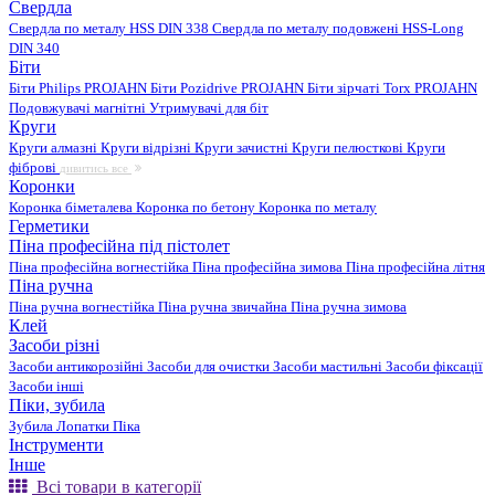
Свердла
Свердла по металу HSS DIN 338
Свердла по металу подовжені HSS-Long
DIN 340
Біти
Біти Philips PROJAHN
Біти Pozidrive PROJAHN
Біти зірчаті Torx PROJAHN
Подовжувачі магнітні
Утримувачі для біт
Круги
Круги алмазні
Круги відрізні
Круги зачистні
Круги пелюсткові
Круги
фіброві
дивитись все
Коронки
Коронка біметалева
Коронка по бетону
Коронка по металу
Герметики
Піна професійна під пістолет
Піна професійна вогнестійка
Піна професійна зимова
Піна професійна літня
Піна ручна
Піна ручна вогнестійка
Піна ручна звичайна
Піна ручна зимова
Клей
Засоби різні
Засоби антикорозійні
Засоби для очистки
Засоби мастильні
Засоби фіксації
Засоби інші
Піки, зубила
Зубила
Лопатки
Піка
Інструменти
Інше
Всі товари в категорії