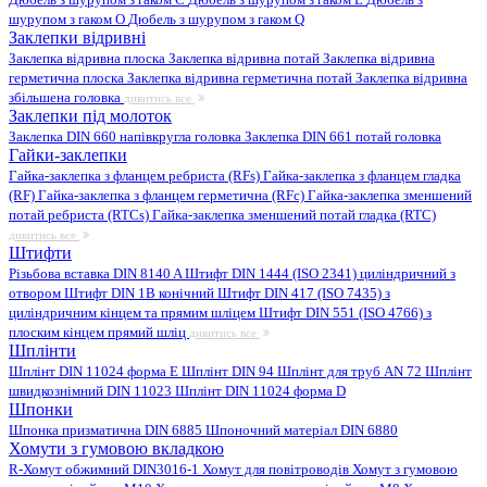
шурупом з гаком O
Дюбель з шурупом з гаком Q
Заклепки відривні
Заклепка відривна плоска
Заклепка відривна потай
Заклепка відривна
герметична плоска
Заклепка відривна герметична потай
Заклепка відривна
збільшена головка
дивитись все
Заклепки під молоток
Заклепка DIN 660 напівкругла головка
Заклепка DIN 661 потай головка
Гайки-заклепки
Гайка-заклепка з фланцем ребриста (RFs)
Гайка-заклепка з фланцем гладка
(RF)
Гайка-заклепка з фланцем герметична (RFc)
Гайка-заклепка зменшений
потай ребриста (RTCs)
Гайка-заклепка зменшений потай гладка (RTC)
дивитись все
Штифти
Різьбова вставка DIN 8140 A
Штифт DIN 1444 (ISO 2341) циліндричний з
отвором
Штифт DIN 1B конічний
Штифт DIN 417 (ISO 7435) з
циліндричним кінцем та прямим шліцем
Штифт DIN 551 (ISO 4766) з
плоским кінцем прямий шліц
дивитись все
Шплінти
Шплінт DIN 11024 форма E
Шплінт DIN 94
Шплінт для труб AN 72
Шплінт
швидкознімний DIN 11023
Шплінт DIN 11024 форма D
Шпонки
Шпонка призматична DIN 6885
Шпоночний матеріал DIN 6880
Хомути з гумовою вкладкою
R-Хомут обжимний DIN3016-1
Хомут для повітроводів
Хомут з гумовою