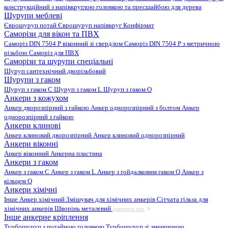
конструкційний з напівкруглою головкою та пресшайбою для дерева
Шурупи меблеві
Єврошуруп потай
Єврошуруп напівкруг
Конфірмат
Саморізи для вікон та ПВХ
Саморіз DIN 7504 P віконний зі свердлом
Саморіз DIN 7504 P з метричною
різьбою
Саморіз для ПВХ
Саморізи та шурупи спеціальні
Шуруп сантехнічний дворізьбовий
Шурупи з гаком
Шуруп з гаком C
Шуруп з гаком L
Шуруп з гаком O
Анкери з кожухом
Анкер дворозпірний з гайкою
Анкер однорозпірний з болтом
Анкер
однорозпірний з гайкою
Анкери клинові
Анкер клиновий дворозпірний
Анкер клиновий однорозпірний
Анкери віконні
Анкер віконний
Анкерна пластина
Анкери з гаком
Анкер з гаком C
Анкер з гаком L
Анкер з гойдалковим гаком Q
Анкер з
кільцем O
Анкери хімічні
Інше
Анкер хімічний
Змішувач для хімічних анкерів
Сітчата гільза для
хімічних анкерів
Шворінь металевий
дивитись все
Інше анкерне кріплення
Турбошуруп з потайною головкою
Турбошуруп зі зменшеною