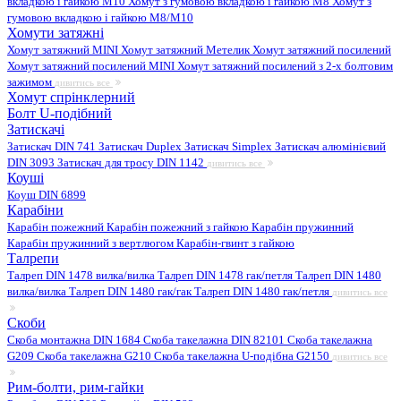
вкладкою і гайкою M10
Хомут з гумовою вкладкою і гайкою M8
Хомут з
гумовою вкладкою і гайкою М8/M10
Хомути затяжні
Хомут затяжний MINI
Хомут затяжний Метелик
Хомут затяжний посилений
Хомут затяжний посилений MINI
Хомут затяжний посилений з 2-х болтовим
зажимом
дивитись все
Хомут спрінклерний
Болт U-подібний
Затискачі
Затискач DIN 741
Затискач Duplex
Затискач Simplex
Затискач алюмінієвий
DIN 3093
Затискач для тросу DIN 1142
дивитись все
Коуші
Коуш DIN 6899
Карабіни
Карабін пожежний
Карабін пожежний з гайкою
Карабін пружинний
Карабін пружинний з вертлюгом
Карабін-гвинт з гайкою
Талрепи
Талреп DIN 1478 вилка/вилка
Талреп DIN 1478 гак/петля
Талреп DIN 1480
вилка/вилка
Талреп DIN 1480 гак/гак
Талреп DIN 1480 гак/петля
дивитись все
Скоби
Скоба монтажна DIN 1684
Скоба такелажна DIN 82101
Скоба такелажна
G209
Скоба такелажна G210
Скоба такелажна U-подібна G2150
дивитись все
Рим-болти, рим-гайки