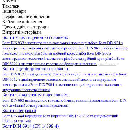
Хомути
Такелаж
Інші товари
Перфороване кріплення
Кабельне кріплення
Цвяхи, дріт, електроди
Витратні матеріали
Болти з шестигранною головкою
Болт DIN 933 з шестигранною головкою і повною різьбою
Болт DIN 931 з
шестигранною головкою і частковою різьбою
Болт DIN 961 з шестигранною
головкою і повною різьбою та дрібний крок різьби
Болт DIN 960 з
шестигранною головкою і частковою різьбою та дрібний крок різьби
Болт
DIN 6921 з шестигранною головкою і фланцем з насічкою
дивитись все
Болти з циліндричною головкою
Болт DIN 912 з циліндричною головкою з внутрішнім шестигранником
Болт
DIN 6912 з циліндричною головкою зменшеної висоти та внутрішнім
шестигранником
Болт DIN 7984 зі зменшеною циліндричною головкою з
внутрішнім шестигранником
Болти з квадратним підголовком
Болт DIN 603 напівкруглою головкою і квадратним підголовником
Болт DIN
608 лемішний з квадратним підголовком
Болти спеціальні
Болт DIN 444 відкидний
Болт норійний DIN 15237
Болт фундаментний
ГОСТ 24379.1-80
Болт DIN 6914 (EN 14399-4)