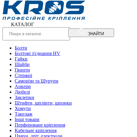
КАТАЛОГ
ЗНАЙТИ
Болти
Болтові з'єднання HV
Гайки
Шайби
Гвинти
Стержні
Саморізи та Шурупи
Анкери
Дюбелі
Заклепки
Штифти, шплінти, шпонки
Хомути
Такелаж
Інші товари
Перфороване кріплення
Кабельне кріплення
Цвяхи, дріт, електроди