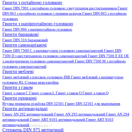
Гвинти з потайною головкою
Гвинт DIN 7991 з потайною головкою з внутрішнім шестигранником
Гвинт
DIN 963 з потайною головкою і прямим шліцом
Гвинт DIN 965 з потайною
головкою
Гвинти з напівпотайною головкою
Гвинт DIN 966 з напівпотайною головкою
Гвинти барашкові
Гвинт DIN 316 барашковий
Гвинти самонарізаючі
Гвинт DIN 7500 C з напівкруглою головкою самонарізаючий
Гвинт DIN
7500 D з шестигранною головкою самонарізаючий
Гвинт DIN 7500 E EE OE
з циліндричною головкою самонарізаючий
Гвинт DIN 7500 M з потайною
головкою самонарізаючий
Гвинти меблеві
Гвинт меблевий з плоскою головкою INB
Гвинт меблевий з напівкруглою
головкою RL
Стяжка міжсекційна
Гвинти з гаком
Гвинт з гаком C
Гвинт з гаком L
Гвинт з гаком O
Гвинт з гаком Q
Гвинти приварні
Втулка приварна різьбова DIN 32501
Гвинт DIN 32501 для зварювання
Гвинти антивандальні
Гвинт AN 292 антивандальний
Гвинт AN 293 антивандальний
Гвинт AN 294
антивандальний
Гвинт ART 9101 антивандальний
Гвинт ART 9103
антивандальний
дивитись все
Стержень DIN 975 метричний