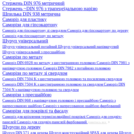
Стержень DIN 976 метричний
Стержень ~DIN 976 з трапецеїдальною нарізю
Шпилька DIN 938 метрична
Саморіз для пластику
Саморізи для гіпсокартону
Саморіз для гіпсокартону зі свердлом
Саморіз для гіпсокартону по дереву
Саморіз для гіпсокартону по металу
Шуруп універсальний
Шуруп універсальний потайний
Шуруп універсальний напівкруглий
Шуруп універсальний з пресшайбою
Саморізи по металу
Саморіз DIN 6928 по металу з шестигранною головкою
Саморіз DIN 7981 з
напівкруглою головкою
Саморіз DIN 7982 з потайною головкою
Саморізи по металу зі свердлом
Саморіз DIN 7504 K з шестигранною головкою та посиленим свердлом
Саморіз DIN 7504 K з шестигранною головкою та свердлом
Саморіз DIN
7504 N з напівкруглою головкою та свердлом
Саморізи з пресшайбою
Саморіз DIN 968 з напівкруглою головкою і пресшайбою
Саморіз з
напресованою шайбою
Саморіз з напресованою шайбою фарбований
Саморізи для покрівлі та фасаду
Саморіз для кріплення термоізоляційної покрівлі
Саморіз для сендвіч-
панелей
Саморіз для сендвіч-панелей фарбований
дивитись все
Шурупи по дереву
Шуруп DIN 571 для дерева
Шуруп конструкційний SPAX для дерева
Шуруп