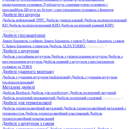
циліндричною головкою
Турбошуруп з напівкруглою головкою і
пресшайбою
Шуруп по бетону з шестигранною головкою і фланцем
Дюбелі без шурупа
Дюбель нейлоновий
TPFC Дюбель універсальний
Дюбель поліпропіленовий
КП
Дюбель поліпропіленовий КПО
Дюбель розпірний рамний КПР1
дивитись все
Дюбелі гіпсокартонні
Анкер баранець з гайкою
Анкер баранець з гаком O
Анкер баранець з гаком
С
Анкер баранець з гвинтом
Дюбель ALFA TURBO
дивитись все
Дюбелі з шурупом
Дюбель з потайним шурупом
Дюбель з універсальним шурупом
Дюбель з
шестигранним шурупом
Дюбель рамний з шурупом з шестигранною
голівкою та TORX
Дюбелі ударного монтажу
Дюбель з ударним шурупом (нейлоновий)
Дюбель з ударним шурупом
(поліпропіленовий)
Металеві дюбелі
Дюбель Bierbach
Дюбель для газобетону
Дюбель розпірний латунний
Дюбель розпірний нержавіючий
Дюбель розпірний сталевий
дивитись все
Дюбелі для термоізоляції
Дюбель термоізоляційний металевий
Дюбель термоізоляційний металевий з
термомостом
Дюбель термоізоляційний пластиковий
Дюбель
термоізоляційний покрівельний
Дюбелі з шурупом з гаком
Дюбель з шурупом з гаком C
Дюбель з шурупом з гаком L
Дюбель з