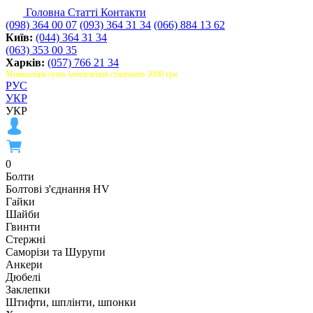
Головна
Статті
Контакти
(098) 364 00 07
(093) 364 31 34
(066) 884 13 62
Київ:
(044) 364 31 34
(063) 353 00 35
Харків:
(057) 766 21 34
Мінімальна сума замовлення становить 1000 грн
РУС
УКР
УКР
0
Болти
Болтові з'єднання HV
Гайки
Шайби
Гвинти
Стержні
Саморізи та Шурупи
Анкери
Дюбелі
Заклепки
Штифти, шплінти, шпонки