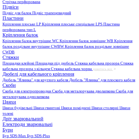
Стрічка перфорована
Підвіси
Підвіс для балок
Підвіс трапецевидний
Пластини
Кріплення плоське LP
Кріплення плоське спеціальне LPS
Пластина
перфорована тип L
Кріплення балок
Кріплення балок внутрішне WC
Кріплення балок зовнішне WB
Кріплення
балок роздільне внутрішне CWBW
Кріплення балок роздільне зовнішне
CWDB
Стяжки
Площадки клейові
Площадки під дюбель
Стяжка кабельна прозора
Стяжка
кабельна прозора з кільцем
Стяжка кабельна чорна
дивитись все
Дюбелі для кабельного кріплення
Дюбель "Ялинка" для круглого кабеля
Дюбель "Ялинка" для плоского кабеля
Скоби
Скоба для електропроводки
Скоба для металорукава дволапкова
Скоба для
металорукава однолапкова
Цвяхи
Цвяхи будівельні
Цвяхи гвинтові
Цвяхи поміднені
Цвяхи столярні
Цвяхи
толеві
Дріт зварювальний
Електроди зварювальні
Бури
Бур SDS-Max
Бур SDS-Plus