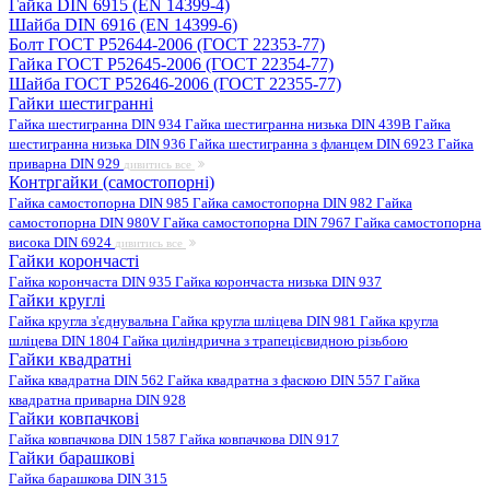
Гайка DIN 6915 (EN 14399-4)
Шайба DIN 6916 (EN 14399-6)
Болт ГОСТ Р52644-2006 (ГОСТ 22353-77)
Гайка ГОСТ Р52645-2006 (ГОСТ 22354-77)
Шайба ГОСТ Р52646-2006 (ГОСТ 22355-77)
Гайки шестигранні
Гайка шестигранна DIN 934
Гайка шестигранна низька DIN 439B
Гайка
шестигранна низька DIN 936
Гайка шестигранна з фланцем DIN 6923
Гайка
приварна DIN 929
дивитись все
Контргайки (самостопорні)
Гайка самостопорна DIN 985
Гайка самостопорна DIN 982
Гайка
самостопорна DIN 980V
Гайка самостопорна DIN 7967
Гайка самостопорна
висока DIN 6924
дивитись все
Гайки корончасті
Гайка корончаста DIN 935
Гайка корончаста низька DIN 937
Гайки круглі
Гайка кругла з'єднувальна
Гайка кругла шліцева DIN 981
Гайка кругла
шліцева DIN 1804
Гайка циліндрична з трапецієвидною різьбою
Гайки квадратні
Гайка квадратна DIN 562
Гайка квадратна з фаскою DIN 557
Гайка
квадратна приварна DIN 928
Гайки ковпачкові
Гайка ковпачкова DIN 1587
Гайка ковпачкова DIN 917
Гайки барашкові
Гайка барашкова DIN 315