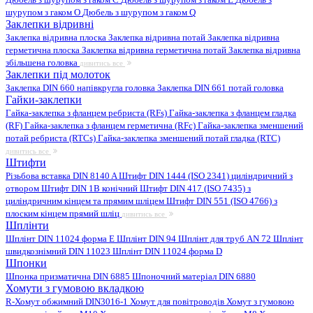
шурупом з гаком O
Дюбель з шурупом з гаком Q
Заклепки відривні
Заклепка відривна плоска
Заклепка відривна потай
Заклепка відривна
герметична плоска
Заклепка відривна герметична потай
Заклепка відривна
збільшена головка
дивитись все
Заклепки під молоток
Заклепка DIN 660 напівкругла головка
Заклепка DIN 661 потай головка
Гайки-заклепки
Гайка-заклепка з фланцем ребриста (RFs)
Гайка-заклепка з фланцем гладка
(RF)
Гайка-заклепка з фланцем герметична (RFc)
Гайка-заклепка зменшений
потай ребриста (RTCs)
Гайка-заклепка зменшений потай гладка (RTC)
дивитись все
Штифти
Різьбова вставка DIN 8140 A
Штифт DIN 1444 (ISO 2341) циліндричний з
отвором
Штифт DIN 1B конічний
Штифт DIN 417 (ISO 7435) з
циліндричним кінцем та прямим шліцем
Штифт DIN 551 (ISO 4766) з
плоским кінцем прямий шліц
дивитись все
Шплінти
Шплінт DIN 11024 форма E
Шплінт DIN 94
Шплінт для труб AN 72
Шплінт
швидкознімний DIN 11023
Шплінт DIN 11024 форма D
Шпонки
Шпонка призматична DIN 6885
Шпоночний матеріал DIN 6880
Хомути з гумовою вкладкою
R-Хомут обжимний DIN3016-1
Хомут для повітроводів
Хомут з гумовою