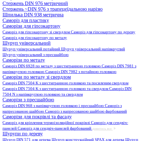
Стержень DIN 976 метричний
Стержень ~DIN 976 з трапецеїдальною нарізю
Шпилька DIN 938 метрична
Саморіз для пластику
Саморізи для гіпсокартону
Саморіз для гіпсокартону зі свердлом
Саморіз для гіпсокартону по дереву
Саморіз для гіпсокартону по металу
Шуруп універсальний
Шуруп універсальний потайний
Шуруп універсальний напівкруглий
Шуруп універсальний з пресшайбою
Саморізи по металу
Саморіз DIN 6928 по металу з шестигранною головкою
Саморіз DIN 7981 з
напівкруглою головкою
Саморіз DIN 7982 з потайною головкою
Саморізи по металу зі свердлом
Саморіз DIN 7504 K з шестигранною головкою та посиленим свердлом
Саморіз DIN 7504 K з шестигранною головкою та свердлом
Саморіз DIN
7504 N з напівкруглою головкою та свердлом
Саморізи з пресшайбою
Саморіз DIN 968 з напівкруглою головкою і пресшайбою
Саморіз з
напресованою шайбою
Саморіз з напресованою шайбою фарбований
Саморізи для покрівлі та фасаду
Саморіз для кріплення термоізоляційної покрівлі
Саморіз для сендвіч-
панелей
Саморіз для сендвіч-панелей фарбований
дивитись все
Шурупи по дереву
Шуруп DIN 571 для дерева
Шуруп конструкційний SPAX для дерева
Шуруп