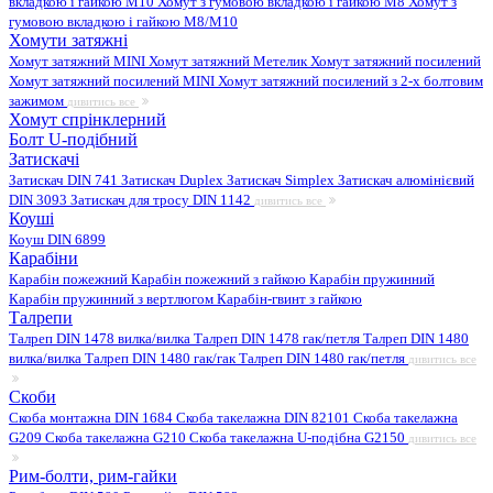
вкладкою і гайкою M10
Хомут з гумовою вкладкою і гайкою M8
Хомут з
гумовою вкладкою і гайкою М8/M10
Хомути затяжні
Хомут затяжний MINI
Хомут затяжний Метелик
Хомут затяжний посилений
Хомут затяжний посилений MINI
Хомут затяжний посилений з 2-х болтовим
зажимом
дивитись все
Хомут спрінклерний
Болт U-подібний
Затискачі
Затискач DIN 741
Затискач Duplex
Затискач Simplex
Затискач алюмінієвий
DIN 3093
Затискач для тросу DIN 1142
дивитись все
Коуші
Коуш DIN 6899
Карабіни
Карабін пожежний
Карабін пожежний з гайкою
Карабін пружинний
Карабін пружинний з вертлюгом
Карабін-гвинт з гайкою
Талрепи
Талреп DIN 1478 вилка/вилка
Талреп DIN 1478 гак/петля
Талреп DIN 1480
вилка/вилка
Талреп DIN 1480 гак/гак
Талреп DIN 1480 гак/петля
дивитись все
Скоби
Скоба монтажна DIN 1684
Скоба такелажна DIN 82101
Скоба такелажна
G209
Скоба такелажна G210
Скоба такелажна U-подібна G2150
дивитись все
Рим-болти, рим-гайки