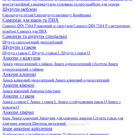
конструкційний з напівкруглою головкою та пресшайбою для дерева
Шурупи меблеві
Єврошуруп потай
Єврошуруп напівкруг
Конфірмат
Саморізи для вікон та ПВХ
Саморіз DIN 7504 P віконний зі свердлом
Саморіз DIN 7504 P з метричною
різьбою
Саморіз для ПВХ
Саморізи та шурупи спеціальні
Шуруп сантехнічний дворізьбовий
Шурупи з гаком
Шуруп з гаком C
Шуруп з гаком L
Шуруп з гаком O
Анкери з кожухом
Анкер дворозпірний з гайкою
Анкер однорозпірний з болтом
Анкер
однорозпірний з гайкою
Анкери клинові
Анкер клиновий дворозпірний
Анкер клиновий однорозпірний
Анкери віконні
Анкер віконний
Анкерна пластина
Анкери з гаком
Анкер з гаком C
Анкер з гаком L
Анкер з гойдалковим гаком Q
Анкер з
кільцем O
Анкери хімічні
Інше
Анкер хімічний
Змішувач для хімічних анкерів
Сітчата гільза для
хімічних анкерів
Шворінь металевий
дивитись все
Інше анкерне кріплення
Турбошуруп з потайною головкою
Турбошуруп зі зменшеною