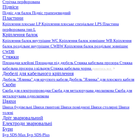
Стрічка перфорована
Підвіси
Підвіс для балок
Підвіс трапецевидний
Пластини
Кріплення плоське LP
Кріплення плоське спеціальне LPS
Пластина
перфорована тип L
Кріплення балок
Кріплення балок внутрішне WC
Кріплення балок зовнішне WB
Кріплення
балок роздільне внутрішне CWBW
Кріплення балок роздільне зовнішне
CWDB
Стяжки
Площадки клейові
Площадки під дюбель
Стяжка кабельна прозора
Стяжка
кабельна прозора з кільцем
Стяжка кабельна чорна
дивитись все
Дюбелі для кабельного кріплення
Дюбель "Ялинка" для круглого кабеля
Дюбель "Ялинка" для плоского кабеля
Скоби
Скоба для електропроводки
Скоба для металорукава дволапкова
Скоба для
металорукава однолапкова
Цвяхи
Цвяхи будівельні
Цвяхи гвинтові
Цвяхи поміднені
Цвяхи столярні
Цвяхи
толеві
Дріт зварювальний
Електроди зварювальні
Бури
Бур SDS-Max
Бур SDS-Plus