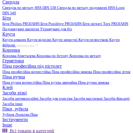
Свердла
Свердла по металу HSS DIN 338
Свердла по металу подовжені HSS-Long
DIN 340
Біти
Біти Philips PROJAHN
Біти Pozidrive PROJAHN
Біти зірчаті Torx PROJAHN
Подовжувачі магнітні
Утримувачі для біт
Круги
Круги алмазні
Круги відрізні
Круги зачистні
Круги пелюсткові
Круги
фіброві
дивитись все
Коронки
Коронка біметалева
Коронка по бетону
Коронка по металу
Герметики
Піна професійна під пістолет
Піна професійна вогнестійка
Піна професійна зимова
Піна професійна літня
Піна ручна
Піна ручна вогнестійка
Піна ручна звичайна
Піна ручна зимова
Клей
Засоби різні
Засоби антикорозійні
Засоби для очистки
Засоби мастильні
Засоби фіксації
Засоби інші
Піки, зубила
Зубила
Лопатки
Піка
Інструменти
Інше
Всі товари в категорії