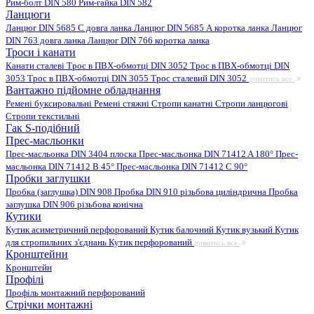
Рим-болт DIN 580
Рим-гайка DIN 582
Ланцюги
Ланцюг DIN 5685 C довга ланка
Ланцюг DIN 5685 А коротка ланка
Ланцюг
DIN 763 довга ланка
Ланцюг DIN 766 коротка ланка
Троси і канати
Канати сталеві
Трос в ПВХ-обмотці DIN 3052
Трос в ПВХ-обмотці DIN
3053
Трос в ПВХ-обмотці DIN 3055
Трос сталевий DIN 3052
дивитись все
Вантажно підйомне обладнання
Ремені буксировальні
Ремені стяжні
Стропи канатні
Стропи ланцюгові
Стропи текстильні
Гак S-подібний
Прес-масльонки
Прес-масльонка DIN 3404 плоска
Прес-масльонка DIN 71412 A 180°
Прес-
масльонка DIN 71412 B 45°
Прес-масльонка DIN 71412 C 90°
Пробки заглушки
Пробка (заглушка) DIN 908
Пробка DIN 910 різьбова циліндрична
Пробка
заглушка DIN 906 різьбова конічна
Кутики
Кутик асиметричний перфорований
Кутик балочний
Кутик вузький
Кутик
для стропильних з'єднань
Кутик перфорований
дивитись все
Кронштейни
Кронштейн
Профілі
Профіль монтажний перфорований
Стрічки монтажні