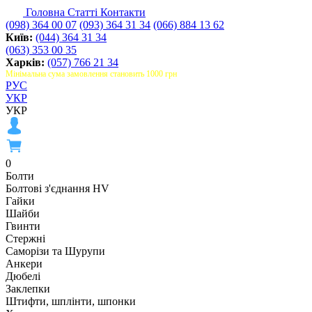
Головна
Статті
Контакти
(098) 364 00 07
(093) 364 31 34
(066) 884 13 62
Київ:
(044) 364 31 34
(063) 353 00 35
Харків:
(057) 766 21 34
Мінімальна сума замовлення становить 1000 грн
РУС
УКР
УКР
0
Болти
Болтові з'єднання HV
Гайки
Шайби
Гвинти
Стержні
Саморізи та Шурупи
Анкери
Дюбелі
Заклепки
Штифти, шплінти, шпонки