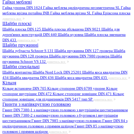
Гайки меблеві
Гайка упорна DIN 1624
Гайка меблева циліндрична несиметрична SL
Гайка
меблева врізна потайна INB
Гайка меблева врізна SL
Гайка Еріксона плоска
дивитись все
Шайби плоскі
Шайба плоска DIN 125
Шайба плоска збільшена DIN 9021
Шайба для
дерев'яних конструкцій DIN 440
Шайба кузовна
Шайба плоска зменшена
DIN 433
дивитись все
Шайби пружинні
Шайба зубчаста Schnorr S 131
Шайба пружинна DIN 127 гровера
Шайба
пружинна DIN 128 гровера
Шайба пружинна DIN 7980 гровера
Шайба
пружинна Schnorr VS 132
дивитись все
Шайби спеціальні
Шайба контактна
Шайба Nord Lock DIN 25201
Шайба коса квадратна DIN
434
Шайба квадратна DIN 436
Шайба коса квадратна DIN 435
дивитись все
Кільця
Кільце встановче DIN 705
Кільце стопорне DIN 6799 упорне
Кільце
стопорне внутрішнє DIN 472
Кільце стопорне зовнішнє DIN 471
Кільце
стопорне зовнішнє для підшипників DIN 5417 тип SP
дивитись все
Гвинти з напівкруглою головкою
Гвинт DIN 7380-1 з напівкруглою головкою з внутрішнім шестигранником
Гвинт DIN 7380-2 з напівкруглою головкою з буртиком і внутрішнім
шестигранником
Гвинт DIN 7985 з напівкруглою головкою
Гвинт DIN 84 з
циліндричною головкою з прямим шліцом
Гвинт DIN 85 з напівкруглою
головкою і прямим шліцом
дивитись все