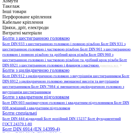
Хомути
Такелаж
Інші товари
Перфороване кріплення
Кабельне кріплення
Цвяхи, дріт, електроди
Витратні матеріали
Болти з шестигранною головкою
Болт DIN 933 з шестигранною головкою і повною різьбою
Болт DIN 931 з
шестигранною головкою і частковою різьбою
Болт DIN 961 з шестигранною
головкою і повною різьбою та дрібний крок різьби
Болт DIN 960 з
шестигранною головкою і частковою різьбою та дрібний крок різьби
Болт
DIN 6921 з шестигранною головкою і фланцем з насічкою
дивитись все
Болти з циліндричною головкою
Болт DIN 912 з циліндричною головкою з внутрішнім шестигранником
Болт
DIN 6912 з циліндричною головкою зменшеної висоти та внутрішнім
шестигранником
Болт DIN 7984 зі зменшеною циліндричною головкою з
внутрішнім шестигранником
Болти з квадратним підголовком
Болт DIN 603 напівкруглою головкою і квадратним підголовником
Болт DIN
608 лемішний з квадратним підголовком
Болти спеціальні
Болт DIN 444 відкидний
Болт норійний DIN 15237
Болт фундаментний
ГОСТ 24379.1-80
Болт DIN 6914 (EN 14399-4)