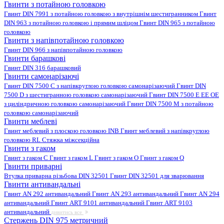
Гвинти з потайною головкою
Гвинт DIN 7991 з потайною головкою з внутрішнім шестигранником
Гвинт
DIN 963 з потайною головкою і прямим шліцом
Гвинт DIN 965 з потайною
головкою
Гвинти з напівпотайною головкою
Гвинт DIN 966 з напівпотайною головкою
Гвинти барашкові
Гвинт DIN 316 барашковий
Гвинти самонарізаючі
Гвинт DIN 7500 C з напівкруглою головкою самонарізаючий
Гвинт DIN
7500 D з шестигранною головкою самонарізаючий
Гвинт DIN 7500 E EE OE
з циліндричною головкою самонарізаючий
Гвинт DIN 7500 M з потайною
головкою самонарізаючий
Гвинти меблеві
Гвинт меблевий з плоскою головкою INB
Гвинт меблевий з напівкруглою
головкою RL
Стяжка міжсекційна
Гвинти з гаком
Гвинт з гаком C
Гвинт з гаком L
Гвинт з гаком O
Гвинт з гаком Q
Гвинти приварні
Втулка приварна різьбова DIN 32501
Гвинт DIN 32501 для зварювання
Гвинти антивандальні
Гвинт AN 292 антивандальний
Гвинт AN 293 антивандальний
Гвинт AN 294
антивандальний
Гвинт ART 9101 антивандальний
Гвинт ART 9103
антивандальний
дивитись все
Стержень DIN 975 метричний