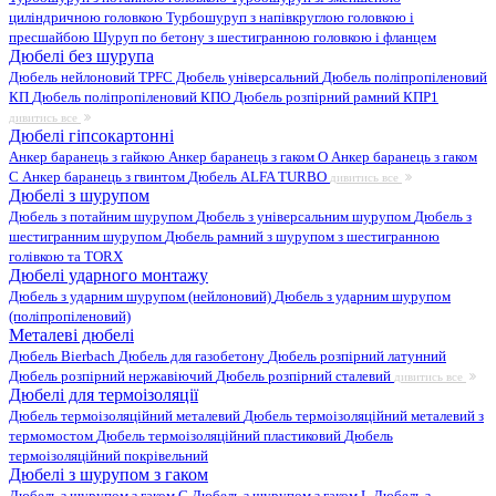
циліндричною головкою
Турбошуруп з напівкруглою головкою і
пресшайбою
Шуруп по бетону з шестигранною головкою і фланцем
Дюбелі без шурупа
Дюбель нейлоновий
TPFC Дюбель універсальний
Дюбель поліпропіленовий
КП
Дюбель поліпропіленовий КПО
Дюбель розпірний рамний КПР1
дивитись все
Дюбелі гіпсокартонні
Анкер баранець з гайкою
Анкер баранець з гаком O
Анкер баранець з гаком
С
Анкер баранець з гвинтом
Дюбель ALFA TURBO
дивитись все
Дюбелі з шурупом
Дюбель з потайним шурупом
Дюбель з універсальним шурупом
Дюбель з
шестигранним шурупом
Дюбель рамний з шурупом з шестигранною
голівкою та TORX
Дюбелі ударного монтажу
Дюбель з ударним шурупом (нейлоновий)
Дюбель з ударним шурупом
(поліпропіленовий)
Металеві дюбелі
Дюбель Bierbach
Дюбель для газобетону
Дюбель розпірний латунний
Дюбель розпірний нержавіючий
Дюбель розпірний сталевий
дивитись все
Дюбелі для термоізоляції
Дюбель термоізоляційний металевий
Дюбель термоізоляційний металевий з
термомостом
Дюбель термоізоляційний пластиковий
Дюбель
термоізоляційний покрівельний
Дюбелі з шурупом з гаком
Дюбель з шурупом з гаком C
Дюбель з шурупом з гаком L
Дюбель з