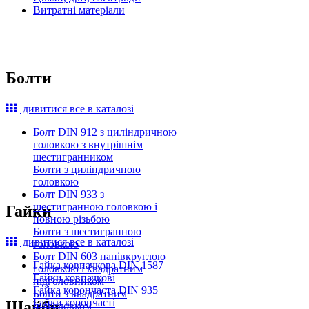
Витратні матеріали
Болти
дивитися все в каталозі
Болт DIN 912 з циліндричною
головкою з внутрішнім
шестигранником
Болти з циліндричною
головкою
Болт DIN 933 з
шестигранною головкою і
Гайки
повною різьбою
Болти з шестигранною
дивитися все в каталозі
головкою
Болт DIN 603 напівкруглою
Гайка ковпачкова DIN 1587
головкою і квадратним
Гайки ковпачкові
підголовником
Гайка корончаста DIN 935
Болти з квадратним
Гайки корончасті
Шайби
підголовком