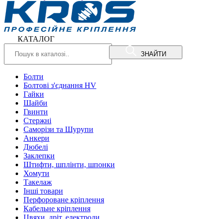
КАТАЛОГ
ЗНАЙТИ
Болти
Болтові з'єднання HV
Гайки
Шайби
Гвинти
Стержні
Саморізи та Шурупи
Анкери
Дюбелі
Заклепки
Штифти, шплінти, шпонки
Хомути
Такелаж
Інші товари
Перфороване кріплення
Кабельне кріплення
Цвяхи, дріт, електроди