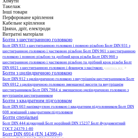
Хомути
Такелаж
Інші товари
Перфороване кріплення
Кабельне кріплення
Цвяхи, дріт, електроди
Витратні матеріали
Болти з шестигранною головкою
Болт DIN 933 з шестигранною головкою і повною різьбою
Болт DIN 931 з
шестигранною головкою і частковою різьбою
Болт DIN 961 з шестигранною
головкою і повною різьбою та дрібний крок різьби
Болт DIN 960 з
шестигранною головкою і частковою різьбою та дрібний крок різьби
Болт
DIN 6921 з шестигранною головкою і фланцем з насічкою
дивитись все
Болти з циліндричною головкою
Болт DIN 912 з циліндричною головкою з внутрішнім шестигранником
Болт
DIN 6912 з циліндричною головкою зменшеної висоти та внутрішнім
шестигранником
Болт DIN 7984 зі зменшеною циліндричною головкою з
внутрішнім шестигранником
Болти з квадратним підголовком
Болт DIN 603 напівкруглою головкою і квадратним підголовником
Болт DIN
608 лемішний з квадратним підголовком
Болти спеціальні
Болт DIN 444 відкидний
Болт норійний DIN 15237
Болт фундаментний
ГОСТ 24379.1-80
Болт DIN 6914 (EN 14399-4)