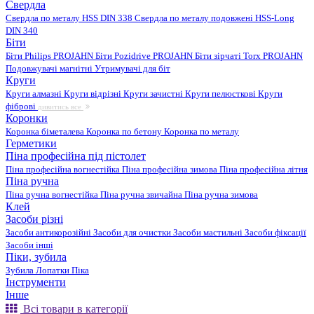
Свердла
Свердла по металу HSS DIN 338
Свердла по металу подовжені HSS-Long
DIN 340
Біти
Біти Philips PROJAHN
Біти Pozidrive PROJAHN
Біти зірчаті Torx PROJAHN
Подовжувачі магнітні
Утримувачі для біт
Круги
Круги алмазні
Круги відрізні
Круги зачистні
Круги пелюсткові
Круги
фіброві
дивитись все
Коронки
Коронка біметалева
Коронка по бетону
Коронка по металу
Герметики
Піна професійна під пістолет
Піна професійна вогнестійка
Піна професійна зимова
Піна професійна літня
Піна ручна
Піна ручна вогнестійка
Піна ручна звичайна
Піна ручна зимова
Клей
Засоби різні
Засоби антикорозійні
Засоби для очистки
Засоби мастильні
Засоби фіксації
Засоби інші
Піки, зубила
Зубила
Лопатки
Піка
Інструменти
Інше
Всі товари в категорії