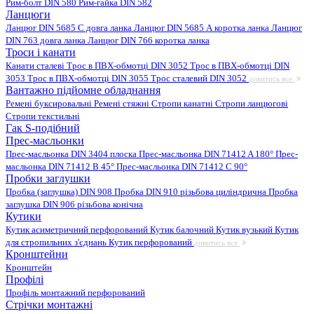
Рим-болт DIN 580
Рим-гайка DIN 582
Ланцюги
Ланцюг DIN 5685 C довга ланка
Ланцюг DIN 5685 А коротка ланка
Ланцюг
DIN 763 довга ланка
Ланцюг DIN 766 коротка ланка
Троси і канати
Канати сталеві
Трос в ПВХ-обмотці DIN 3052
Трос в ПВХ-обмотці DIN
3053
Трос в ПВХ-обмотці DIN 3055
Трос сталевий DIN 3052
дивитись все
Вантажно підйомне обладнання
Ремені буксировальні
Ремені стяжні
Стропи канатні
Стропи ланцюгові
Стропи текстильні
Гак S-подібний
Прес-масльонки
Прес-масльонка DIN 3404 плоска
Прес-масльонка DIN 71412 A 180°
Прес-
масльонка DIN 71412 B 45°
Прес-масльонка DIN 71412 C 90°
Пробки заглушки
Пробка (заглушка) DIN 908
Пробка DIN 910 різьбова циліндрична
Пробка
заглушка DIN 906 різьбова конічна
Кутики
Кутик асиметричний перфорований
Кутик балочний
Кутик вузький
Кутик
для стропильних з'єднань
Кутик перфорований
дивитись все
Кронштейни
Кронштейн
Профілі
Профіль монтажний перфорований
Стрічки монтажні