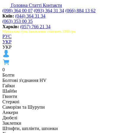
Головна
Статті
Контакти
(098) 364 00 07
(093) 364 31 34
(066) 884 13 62
Київ:
(044) 364 31 34
(063) 353 00 35
Харків:
(057) 766 21 34
Мінімальна сума замовлення становить 1000 грн
РУС
УКР
УКР
0
Болти
Болтові з'єднання HV
Гайки
Шайби
Гвинти
Стержні
Саморізи та Шурупи
Анкери
Дюбелі
Заклепки
Штифти, шплінти, шпонки