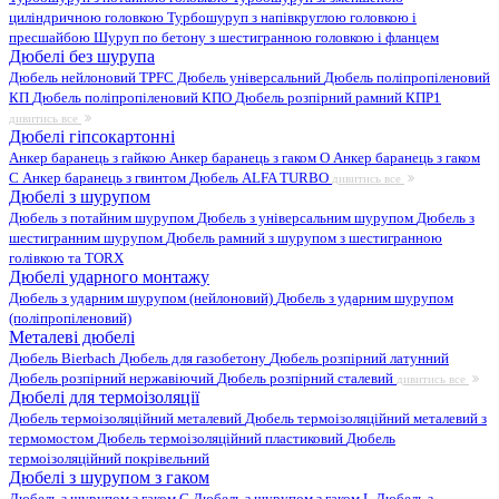
циліндричною головкою
Турбошуруп з напівкруглою головкою і
пресшайбою
Шуруп по бетону з шестигранною головкою і фланцем
Дюбелі без шурупа
Дюбель нейлоновий
TPFC Дюбель універсальний
Дюбель поліпропіленовий
КП
Дюбель поліпропіленовий КПО
Дюбель розпірний рамний КПР1
дивитись все
Дюбелі гіпсокартонні
Анкер баранець з гайкою
Анкер баранець з гаком O
Анкер баранець з гаком
С
Анкер баранець з гвинтом
Дюбель ALFA TURBO
дивитись все
Дюбелі з шурупом
Дюбель з потайним шурупом
Дюбель з універсальним шурупом
Дюбель з
шестигранним шурупом
Дюбель рамний з шурупом з шестигранною
голівкою та TORX
Дюбелі ударного монтажу
Дюбель з ударним шурупом (нейлоновий)
Дюбель з ударним шурупом
(поліпропіленовий)
Металеві дюбелі
Дюбель Bierbach
Дюбель для газобетону
Дюбель розпірний латунний
Дюбель розпірний нержавіючий
Дюбель розпірний сталевий
дивитись все
Дюбелі для термоізоляції
Дюбель термоізоляційний металевий
Дюбель термоізоляційний металевий з
термомостом
Дюбель термоізоляційний пластиковий
Дюбель
термоізоляційний покрівельний
Дюбелі з шурупом з гаком
Дюбель з шурупом з гаком C
Дюбель з шурупом з гаком L
Дюбель з