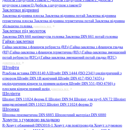
шурупом з гаком O
Дюбель з шурупом з гаком Q
Заклепки відривні
Заклепка відривна плоска
Заклепка відривна потай
Заклепка відривна
герметична плоска
Заклепка відривна герметична потай
Заклепка відривна
збільшена головка
дивитись все
Заклепки під молоток
Заклепка DIN 660 напівкругла головка
Заклепка DIN 661 потай головка
Гайки-заклепки
Гайка-заклепка з фланцем ребриста (RFs)
Гайка-заклепка з фланцем гладка
(RF)
Гайка-заклепка з фланцем герметична (RFc)
Гайка-заклепка зменшений
потай ребриста (RTCs)
Гайка-заклепка зменшений потай гладка (RTC)
дивитись все
Штифти
Різьбова вставка DIN 8140 A
Штифт DIN 1444 (ISO 2341) циліндричний з
отвором
Штифт DIN 1B конічний
Штифт DIN 417 (ISO 7435) з
циліндричним кінцем та прямим шліцем
Штифт DIN 551 (ISO 4766) з
плоским кінцем прямий шліц
дивитись все
Шплінти
Шплінт DIN 11024 форма E
Шплінт DIN 94
Шплінт для труб AN 72
Шплінт
швидкознімний DIN 11023
Шплінт DIN 11024 форма D
Шпонки
Шпонка призматична DIN 6885
Шпоночний матеріал DIN 6880
Хомути з гумовою вкладкою
R-Хомут обжимний DIN3016-1
Хомут для повітроводів
Хомут з гумовою