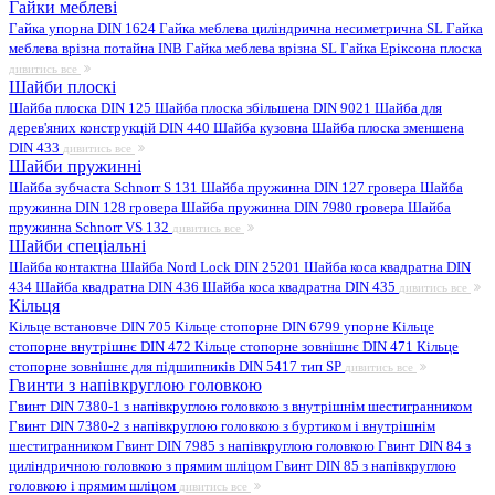
Гайки меблеві
Гайка упорна DIN 1624
Гайка меблева циліндрична несиметрична SL
Гайка
меблева врізна потайна INB
Гайка меблева врізна SL
Гайка Еріксона плоска
дивитись все
Шайби плоскі
Шайба плоска DIN 125
Шайба плоска збільшена DIN 9021
Шайба для
дерев'яних конструкцій DIN 440
Шайба кузовна
Шайба плоска зменшена
DIN 433
дивитись все
Шайби пружинні
Шайба зубчаста Schnorr S 131
Шайба пружинна DIN 127 гровера
Шайба
пружинна DIN 128 гровера
Шайба пружинна DIN 7980 гровера
Шайба
пружинна Schnorr VS 132
дивитись все
Шайби спеціальні
Шайба контактна
Шайба Nord Lock DIN 25201
Шайба коса квадратна DIN
434
Шайба квадратна DIN 436
Шайба коса квадратна DIN 435
дивитись все
Кільця
Кільце встановче DIN 705
Кільце стопорне DIN 6799 упорне
Кільце
стопорне внутрішнє DIN 472
Кільце стопорне зовнішнє DIN 471
Кільце
стопорне зовнішнє для підшипників DIN 5417 тип SP
дивитись все
Гвинти з напівкруглою головкою
Гвинт DIN 7380-1 з напівкруглою головкою з внутрішнім шестигранником
Гвинт DIN 7380-2 з напівкруглою головкою з буртиком і внутрішнім
шестигранником
Гвинт DIN 7985 з напівкруглою головкою
Гвинт DIN 84 з
циліндричною головкою з прямим шліцом
Гвинт DIN 85 з напівкруглою
головкою і прямим шліцом
дивитись все