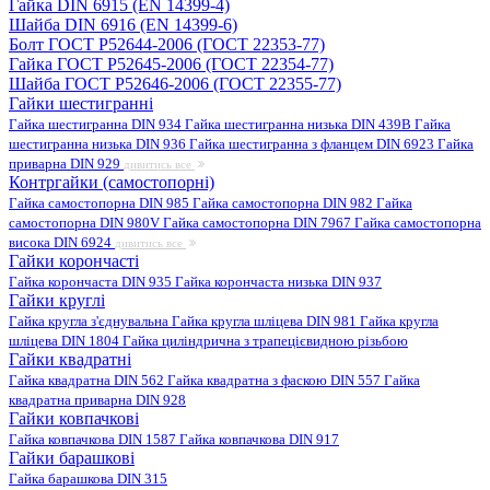
Гайка DIN 6915 (EN 14399-4)
Шайба DIN 6916 (EN 14399-6)
Болт ГОСТ Р52644-2006 (ГОСТ 22353-77)
Гайка ГОСТ Р52645-2006 (ГОСТ 22354-77)
Шайба ГОСТ Р52646-2006 (ГОСТ 22355-77)
Гайки шестигранні
Гайка шестигранна DIN 934
Гайка шестигранна низька DIN 439B
Гайка
шестигранна низька DIN 936
Гайка шестигранна з фланцем DIN 6923
Гайка
приварна DIN 929
дивитись все
Контргайки (самостопорні)
Гайка самостопорна DIN 985
Гайка самостопорна DIN 982
Гайка
самостопорна DIN 980V
Гайка самостопорна DIN 7967
Гайка самостопорна
висока DIN 6924
дивитись все
Гайки корончасті
Гайка корончаста DIN 935
Гайка корончаста низька DIN 937
Гайки круглі
Гайка кругла з'єднувальна
Гайка кругла шліцева DIN 981
Гайка кругла
шліцева DIN 1804
Гайка циліндрична з трапецієвидною різьбою
Гайки квадратні
Гайка квадратна DIN 562
Гайка квадратна з фаскою DIN 557
Гайка
квадратна приварна DIN 928
Гайки ковпачкові
Гайка ковпачкова DIN 1587
Гайка ковпачкова DIN 917
Гайки барашкові
Гайка барашкова DIN 315