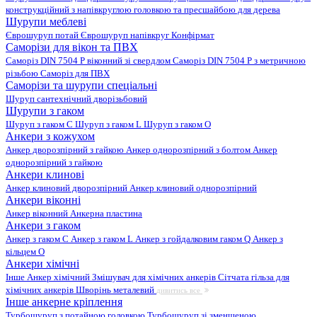
конструкційний з напівкруглою головкою та пресшайбою для дерева
Шурупи меблеві
Єврошуруп потай
Єврошуруп напівкруг
Конфірмат
Саморізи для вікон та ПВХ
Саморіз DIN 7504 P віконний зі свердлом
Саморіз DIN 7504 P з метричною
різьбою
Саморіз для ПВХ
Саморізи та шурупи спеціальні
Шуруп сантехнічний дворізьбовий
Шурупи з гаком
Шуруп з гаком C
Шуруп з гаком L
Шуруп з гаком O
Анкери з кожухом
Анкер дворозпірний з гайкою
Анкер однорозпірний з болтом
Анкер
однорозпірний з гайкою
Анкери клинові
Анкер клиновий дворозпірний
Анкер клиновий однорозпірний
Анкери віконні
Анкер віконний
Анкерна пластина
Анкери з гаком
Анкер з гаком C
Анкер з гаком L
Анкер з гойдалковим гаком Q
Анкер з
кільцем O
Анкери хімічні
Інше
Анкер хімічний
Змішувач для хімічних анкерів
Сітчата гільза для
хімічних анкерів
Шворінь металевий
дивитись все
Інше анкерне кріплення
Турбошуруп з потайною головкою
Турбошуруп зі зменшеною