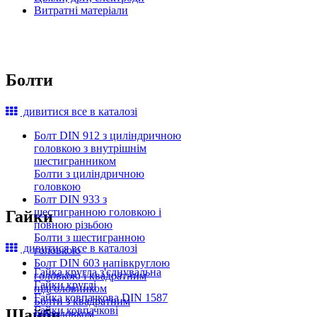
Витратні матеріали
Болти
дивитися все в каталозі
Болт DIN 912 з циліндричною
головкою з внутрішнім
шестигранником
Болти з циліндричною
головкою
Болт DIN 933 з
шестигранною головкою і
Гайки
повною різьбою
Болти з шестигранною
дивитися все в каталозі
головкою
Болт DIN 603 напівкруглою
Гайка кругла з'єднувальна
головкою і квадратним
Гайки круглі
підголовником
Гайка ковпачкова DIN 1587
Болти з квадратним
Гайки ковпачкові
Шайби
підголовком