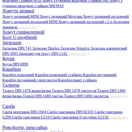
вкладкою і гайкою M10
Хомут з гумовою вкладкою і гайкою M8
Хомут з
гумовою вкладкою і гайкою М8/M10
Хомути затяжні
Хомут затяжний MINI
Хомут затяжний Метелик
Хомут затяжний посилений
Хомут затяжний посилений MINI
Хомут затяжний посилений з 2-х болтовим
зажимом
дивитись все
Хомут спрінклерний
Болт U-подібний
Затискачі
Затискач DIN 741
Затискач Duplex
Затискач Simplex
Затискач алюмінієвий
DIN 3093
Затискач для тросу DIN 1142
дивитись все
Коуші
Коуш DIN 6899
Карабіни
Карабін пожежний
Карабін пожежний з гайкою
Карабін пружинний
Карабін пружинний з вертлюгом
Карабін-гвинт з гайкою
Талрепи
Талреп DIN 1478 вилка/вилка
Талреп DIN 1478 гак/петля
Талреп DIN 1480
вилка/вилка
Талреп DIN 1480 гак/гак
Талреп DIN 1480 гак/петля
дивитись все
Скоби
Скоба монтажна DIN 1684
Скоба такелажна DIN 82101
Скоба такелажна
G209
Скоба такелажна G210
Скоба такелажна U-подібна G2150
дивитись все
Рим-болти, рим-гайки