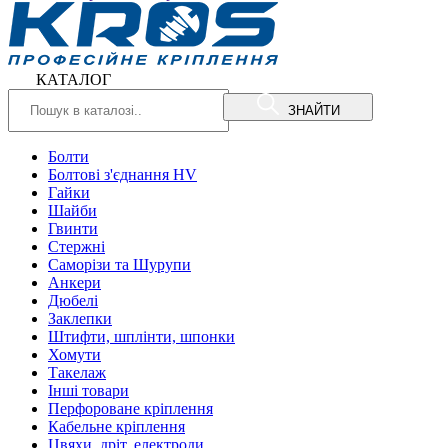
КАТАЛОГ
ЗНАЙТИ
Болти
Болтові з'єднання HV
Гайки
Шайби
Гвинти
Стержні
Саморізи та Шурупи
Анкери
Дюбелі
Заклепки
Штифти, шплінти, шпонки
Хомути
Такелаж
Інші товари
Перфороване кріплення
Кабельне кріплення
Цвяхи, дріт, електроди