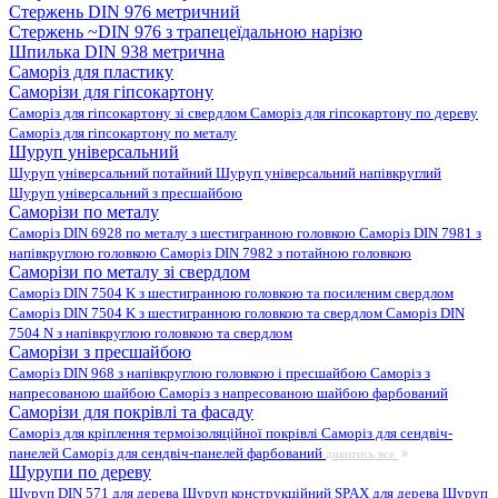
Стержень DIN 976 метричний
Стержень ~DIN 976 з трапецеїдальною нарізю
Шпилька DIN 938 метрична
Саморіз для пластику
Саморізи для гіпсокартону
Саморіз для гіпсокартону зі свердлом
Саморіз для гіпсокартону по дереву
Саморіз для гіпсокартону по металу
Шуруп універсальний
Шуруп універсальний потайний
Шуруп універсальний напівкруглий
Шуруп універсальний з пресшайбою
Саморізи по металу
Саморіз DIN 6928 по металу з шестигранною головкою
Саморіз DIN 7981 з
напівкруглою головкою
Саморіз DIN 7982 з потайною головкою
Саморізи по металу зі свердлом
Саморіз DIN 7504 K з шестигранною головкою та посиленим свердлом
Саморіз DIN 7504 K з шестигранною головкою та свердлом
Саморіз DIN
7504 N з напівкруглою головкою та свердлом
Саморізи з пресшайбою
Саморіз DIN 968 з напівкруглою головкою і пресшайбою
Саморіз з
напресованою шайбою
Саморіз з напресованою шайбою фарбований
Саморізи для покрівлі та фасаду
Саморіз для кріплення термоізоляційної покрівлі
Саморіз для сендвіч-
панелей
Саморіз для сендвіч-панелей фарбований
дивитись все
Шурупи по дереву
Шуруп DIN 571 для дерева
Шуруп конструкційний SPAX для дерева
Шуруп