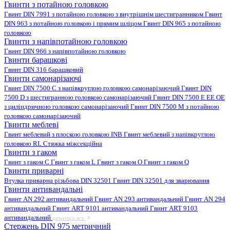
Гвинти з потайною головкою
Гвинт DIN 7991 з потайною головкою з внутрішнім шестигранником
Гвинт
DIN 963 з потайною головкою і прямим шліцом
Гвинт DIN 965 з потайною
головкою
Гвинти з напівпотайною головкою
Гвинт DIN 966 з напівпотайною головкою
Гвинти барашкові
Гвинт DIN 316 барашковий
Гвинти самонарізаючі
Гвинт DIN 7500 C з напівкруглою головкою самонарізаючий
Гвинт DIN
7500 D з шестигранною головкою самонарізаючий
Гвинт DIN 7500 E EE OE
з циліндричною головкою самонарізаючий
Гвинт DIN 7500 M з потайною
головкою самонарізаючий
Гвинти меблеві
Гвинт меблевий з плоскою головкою INB
Гвинт меблевий з напівкруглою
головкою RL
Стяжка міжсекційна
Гвинти з гаком
Гвинт з гаком C
Гвинт з гаком L
Гвинт з гаком O
Гвинт з гаком Q
Гвинти приварні
Втулка приварна різьбова DIN 32501
Гвинт DIN 32501 для зварювання
Гвинти антивандальні
Гвинт AN 292 антивандальний
Гвинт AN 293 антивандальний
Гвинт AN 294
антивандальний
Гвинт ART 9101 антивандальний
Гвинт ART 9103
антивандальний
дивитись все
Стержень DIN 975 метричний