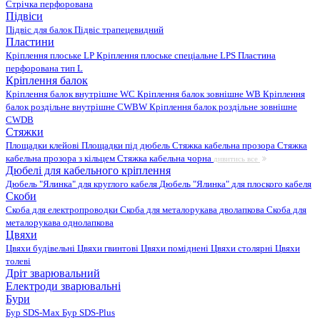
Стрічка перфорована
Підвіси
Підвіс для балок
Підвіс трапецевидний
Пластини
Кріплення плоське LP
Кріплення плоське спеціальне LPS
Пластина
перфорована тип L
Кріплення балок
Кріплення балок внутрішне WC
Кріплення балок зовнішне WB
Кріплення
балок роздільне внутрішне CWBW
Кріплення балок роздільне зовнішне
CWDB
Стяжки
Площадки клейові
Площадки під дюбель
Стяжка кабельна прозора
Стяжка
кабельна прозора з кільцем
Стяжка кабельна чорна
дивитись все
Дюбелі для кабельного кріплення
Дюбель "Ялинка" для круглого кабеля
Дюбель "Ялинка" для плоского кабеля
Скоби
Скоба для електропроводки
Скоба для металорукава дволапкова
Скоба для
металорукава однолапкова
Цвяхи
Цвяхи будівельні
Цвяхи гвинтові
Цвяхи поміднені
Цвяхи столярні
Цвяхи
толеві
Дріт зварювальний
Електроди зварювальні
Бури
Бур SDS-Max
Бур SDS-Plus