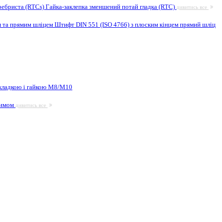
ребриста (RTCs)
Гайка-заклепка зменшений потай гладка (RTC)
дивитись все
м та прямим шліцем
Штифт DIN 551 (ISO 4766) з плоским кінцем прямий шліц
кладкою і гайкою М8/M10
жимом
дивитись все