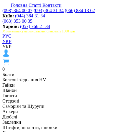
Головна
Статті
Контакти
(098) 364 00 07
(093) 364 31 34
(066) 884 13 62
Київ:
(044) 364 31 34
(063) 353 00 35
Харків:
(057) 766 21 34
Мінімальна сума замовлення становить 1000 грн
РУС
УКР
УКР
0
Болти
Болтові з'єднання HV
Гайки
Шайби
Гвинти
Стержні
Саморізи та Шурупи
Анкери
Дюбелі
Заклепки
Штифти, шплінти, шпонки