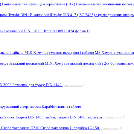
F)
Гайка-заклепка з фланцем герметична (RFc)
Гайка-заклепка зменшений потай 
ором
Штифт DIN 1B конічний
Штифт DIN 417 (ISO 7435) з циліндричним кінце
видкознімний DIN 11023
Шплінт DIN 11024 форма D
адкою і гайкою M10
Хомут з гумовою вкладкою і гайкою M8
Хомут з гумовою в
омут затяжний посилений MINI
Хомут затяжний посилений з 2-х болтовим за
IN 3093
Затискач для тросу DIN 1142
дивитись все
 пружинний з вертлюгом
Карабін-гвинт з гайкою
лка/вилка
Талреп DIN 1480 гак/гак
Талреп DIN 1480 гак/петля
дивитись все
9
Скоба такелажна G210
Скоба такелажна U-подібна G2150
дивитись все