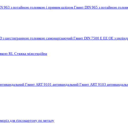
IN 963 з потайною головкою і прямим шліцом
Гвинт DIN 965 з потайною голов
 D з шестигранною головкою самонарізаючий
Гвинт DIN 7500 E EE OE з цилі
овкою RL
Стяжка міжсекційна
антивандальний
Гвинт ART 9101 антивандальний
Гвинт ART 9103 антивандал
моріз для гіпсокартону по металу