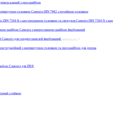
ніверсальний з пресшайбою
апівкруглою головкою
Саморіз DIN 7982 з потайною головкою
із DIN 7504 K з шестигранною головкою та свердлом
Саморіз DIN 7504 N з на
ваною шайбою
Саморіз з напресованою шайбою фарбований
ей
Саморіз для сендвіч-панелей фарбований
дивитись все
онструкційний з напівкруглою головкою та пресшайбою для дерева
ізьбою
Саморіз для ПВХ
ірний з гайкою