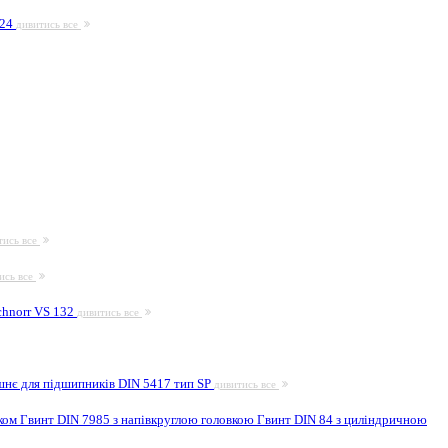
924
дивитись все
тись все
ись все
hnorr VS 132
дивитись все
шнє для підшипників DIN 5417 тип SP
дивитись все
иком
Гвинт DIN 7985 з напівкруглою головкою
Гвинт DIN 84 з циліндричною