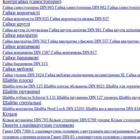
Контргайки (самостопорні)
Гайка самостопорна DIN 985
Гайка самостопорна DIN 982
Гайка самостопо
Гайки корончасті
Гайка корончаста DIN 935
Гайка корончаста низька DIN 937
Гайки круглі
Гайка кругла з'єднувальна
Гайка кругла шліцева DIN 981
Гайка кругла шліцев
Гайки квадратні
Гайка квадратна DIN 562
Гайка квадратна з фаскою DIN 557
Гайка квадратна
Гайки ковпачкові
Гайка ковпачкова DIN 1587
Гайка ковпачкова DIN 917
Гайки барашкові
Гайка барашкова DIN 315
Гайки меблеві
Гайка упорна DIN 1624
Гайка меблева циліндрична несиметрична SL
Гайка м
Шайби плоскі
Шайба плоска DIN 125
Шайба плоска збільшена DIN 9021
Шайба для дерев'я
Шайби пружинні
Шайба зубчаста Schnorr S 131
Шайба пружинна DIN 127 гровера
Шайба пруж
Шайби спеціальні
Шайба контактна
Шайба Nord Lock DIN 25201
Шайба коса квадратна DIN 43
Кільця
Кільце встановче DIN 705
Кільце стопорне DIN 6799 упорне
Кільце стопорн
Гвинти з напівкруглою головкою
Гвинт DIN 7380-1 з напівкруглою головкою з внутрішнім шестигранником
Гв
головкою з прямим шліцом
Гвинт DIN 85 з напівкруглою головкою і прямим 