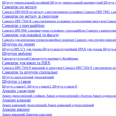
Шуруп універсальний потайний
Шуруп універсальний напівкруглий
Шуруп у
Саморізи по металу
Саморіз DIN 6928 по металу з шестигранною головкою
Саморіз DIN 7981 з н
Саморізи по металу зі свердлом
Саморіз DIN 7504 K з шестигранною головкою та посиленим свердлом
Самор
Саморізи з пресшайбою
Саморіз DIN 968 з напівкруглою головкою і пресшайбою
Саморіз з напресо
Саморізи для покрівлі та фасаду
Саморіз для кріплення термоізоляційної покрівлі
Саморіз для сендвіч-панел
Шурупи по дереву
Шуруп DIN 571 для дерева
Шуруп конструкційний SPAX для дерева
Шуруп к
Шурупи меблеві
Єврошуруп потай
Єврошуруп напівкруг
Конфірмат
Саморізи для вікон та ПВХ
Саморіз DIN 7504 P віконний зі свердлом
Саморіз DIN 7504 P з метричною р
Саморізи та шурупи спеціальні
Шуруп сантехнічний дворізьбовий
Шурупи з гаком
Шуруп з гаком C
Шуруп з гаком L
Шуруп з гаком O
Анкери з кожухом
Анкер дворозпірний з гайкою
Анкер однорозпірний з болтом
Анкер однорозп
Анкери клинові
Анкер клиновий дворозпірний
Анкер клиновий однорозпірний
Анкери віконні
Анкер віконний
Анкерна пластина