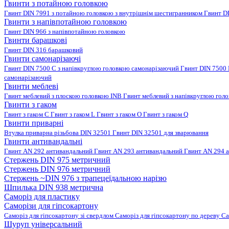
Гвинти з потайною головкою
Гвинт DIN 7991 з потайною головкою з внутрішнім шестигранником
Гвинт D
Гвинти з напівпотайною головкою
Гвинт DIN 966 з напівпотайною головкою
Гвинти барашкові
Гвинт DIN 316 барашковий
Гвинти самонарізаючі
Гвинт DIN 7500 C з напівкруглою головкою самонарізаючий
Гвинт DIN 7500
самонарізаючий
Гвинти меблеві
Гвинт меблевий з плоскою головкою INB
Гвинт меблевий з напівкруглою гол
Гвинти з гаком
Гвинт з гаком C
Гвинт з гаком L
Гвинт з гаком O
Гвинт з гаком Q
Гвинти приварні
Втулка приварна різьбова DIN 32501
Гвинт DIN 32501 для зварювання
Гвинти антивандальні
Гвинт AN 292 антивандальний
Гвинт AN 293 антивандальний
Гвинт AN 294 
Стержень DIN 975 метричний
Стержень DIN 976 метричний
Стержень ~DIN 976 з трапецеїдальною нарізю
Шпилька DIN 938 метрична
Саморіз для пластику
Саморізи для гіпсокартону
Саморіз для гіпсокартону зі свердлом
Саморіз для гіпсокартону по дереву
Са
Шуруп універсальний