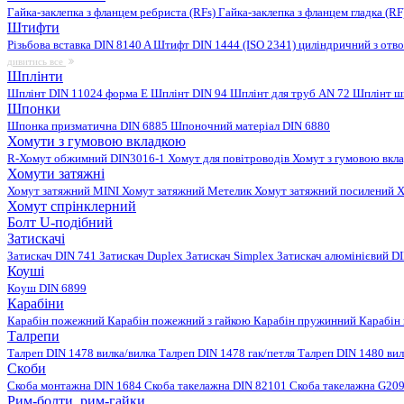
Гайка-заклепка з фланцем ребриста (RFs)
Гайка-заклепка з фланцем гладка (R
Штифти
Різьбова вставка DIN 8140 A
Штифт DIN 1444 (ISO 2341) циліндричний з отв
дивитись все
Шплінти
Шплінт DIN 11024 форма E
Шплінт DIN 94
Шплінт для труб AN 72
Шплінт ш
Шпонки
Шпонка призматична DIN 6885
Шпоночний матеріал DIN 6880
Хомути з гумовою вкладкою
R-Хомут обжимний DIN3016-1
Хомут для повітроводів
Хомут з гумовою вкл
Хомути затяжні
Хомут затяжний MINI
Хомут затяжний Метелик
Хомут затяжний посилений
Х
Хомут спрінклерний
Болт U-подібний
Затискачі
Затискач DIN 741
Затискач Duplex
Затискач Simplex
Затискач алюмінієвий D
Коуші
Коуш DIN 6899
Карабіни
Карабін пожежний
Карабін пожежний з гайкою
Карабін пружинний
Карабін
Талрепи
Талреп DIN 1478 вилка/вилка
Талреп DIN 1478 гак/петля
Талреп DIN 1480 ви
Скоби
Скоба монтажна DIN 1684
Скоба такелажна DIN 82101
Скоба такелажна G20
Рим-болти, рим-гайки