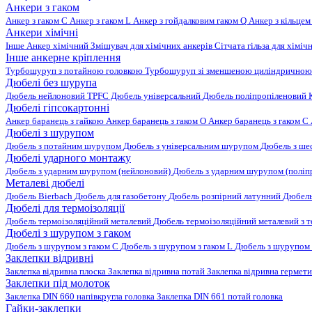
Анкери з гаком
Анкер з гаком C
Анкер з гаком L
Анкер з гойдалковим гаком Q
Анкер з кільцем
Анкери хімічні
Інше
Анкер хімічний
Змішувач для хімічних анкерів
Сітчата гільза для хіміч
Інше анкерне кріплення
Турбошуруп з потайною головкою
Турбошуруп зі зменшеною циліндричною
Дюбелі без шурупа
Дюбель нейлоновий
TPFC Дюбель універсальний
Дюбель поліпропіленовий
Дюбелі гіпсокартонні
Анкер баранець з гайкою
Анкер баранець з гаком O
Анкер баранець з гаком С
Дюбелі з шурупом
Дюбель з потайним шурупом
Дюбель з універсальним шурупом
Дюбель з ш
Дюбелі ударного монтажу
Дюбель з ударним шурупом (нейлоновий)
Дюбель з ударним шурупом (поліп
Металеві дюбелі
Дюбель Bierbach
Дюбель для газобетону
Дюбель розпірний латунний
Дюбель
Дюбелі для термоізоляції
Дюбель термоізоляційний металевий
Дюбель термоізоляційний металевий з
Дюбелі з шурупом з гаком
Дюбель з шурупом з гаком C
Дюбель з шурупом з гаком L
Дюбель з шурупом 
Заклепки відривні
Заклепка відривна плоска
Заклепка відривна потай
Заклепка відривна гермет
Заклепки під молоток
Заклепка DIN 660 напівкругла головка
Заклепка DIN 661 потай головка
Гайки-заклепки