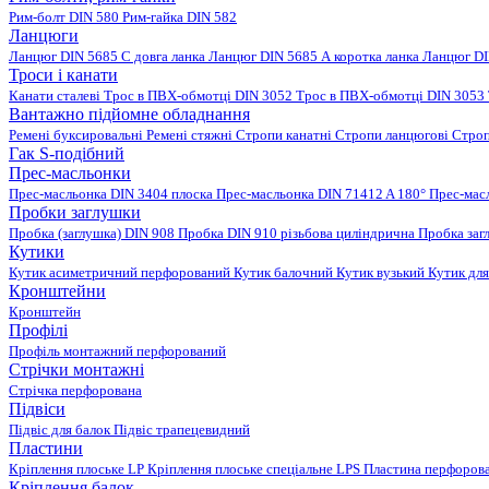
Рим-болт DIN 580
Рим-гайка DIN 582
Ланцюги
Ланцюг DIN 5685 C довга ланка
Ланцюг DIN 5685 А коротка ланка
Ланцюг DI
Троси і канати
Канати сталеві
Трос в ПВХ-обмотці DIN 3052
Трос в ПВХ-обмотці DIN 3053
Вантажно підйомне обладнання
Ремені буксировальні
Ремені стяжні
Стропи канатні
Стропи ланцюгові
Строп
Гак S-подібний
Прес-масльонки
Прес-масльонка DIN 3404 плоска
Прес-масльонка DIN 71412 A 180°
Прес-мас
Пробки заглушки
Пробка (заглушка) DIN 908
Пробка DIN 910 різьбова циліндрична
Пробка заг
Кутики
Кутик асиметричний перфорований
Кутик балочний
Кутик вузький
Кутик для
Кронштейни
Кронштейн
Профілі
Профіль монтажний перфорований
Стрічки монтажні
Стрічка перфорована
Підвіси
Підвіс для балок
Підвіс трапецевидний
Пластини
Кріплення плоське LP
Кріплення плоське спеціальне LPS
Пластина перфорова
Кріплення балок