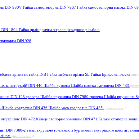
рна DIN 980V
Гайка самостопорна DIN 7967
Гайка самостопорна висока DIN 6
а DIN 1804
Гайка циліндрична з трапецієвидною різьбою
 приварна DIN 928
еблева врізна потайна INB
Гайка меблева врізна SL
Гайка Еріксона плоска
диви
них конструкцій DIN 440
Шайба кузовна
Шайба плоска зменшена DIN 433
дивит
инна DIN 128 гровера
Шайба пружинна DIN 7980 гровера
Шайба пружинна Sc
4
Шайба квадратна DIN 436
Шайба коса квадратна DIN 435
дивитись все
е внутрішнє DIN 472
Кільце стопорне зовнішнє DIN 471
Кільце стопорне зовні
инт DIN 7380-2 з напівкруглою головкою з буртиком і внутрішнім шестигранн
шліцом
дивитись все