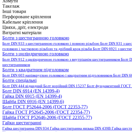
Хомути
Такелаж
Інші товари
Перфороване кріплення
Кабельне кріплення
Цвяхи, дріт, електроди
Витратні матеріали
Болти з шестигранною головкою
Болт DIN 933 з шестигранною головкою і повною різьбою
Болт DIN 931 з ше
головкою і частковою різьбою та дрібний крок різьби
Болт DIN 6921 з шести
Болти з циліндричною головкою
Болт DIN 912 з циліндричною головкою з внутрішнім шестигранником
Болт D
шестигранником
Болти з квадратним підголовком
Болт DIN 603 напівкруглою головкою і квадратним підголовником
Болт DIN 6
Болти спеціальні
Болт DIN 444 відкидний
Болт норійний DIN 15237
Болт фундаментний ГОСТ 
Болт DIN 6914 (EN 14399-4)
Гайка DIN 6915 (EN 14399-4)
Шайба DIN 6916 (EN 14399-6)
Болт ГОСТ Р52644-2006 (ГОСТ 22353-77)
Гайка ГОСТ Р52645-2006 (ГОСТ 22354-77)
Шайба ГОСТ Р52646-2006 (ГОСТ 22355-77)
Гайки шестигранні
Гайка шестигранна DIN 934
Гайка шестигранна низька DIN 439B
Гайка шест