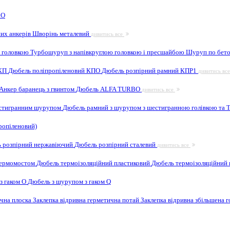
 O
них анкерів
Шворінь металевий
дивитись все
 головкою
Турбошуруп з напівкруглою головкою і пресшайбою
Шуруп по бето
 КП
Дюбель поліпропіленовий КПО
Дюбель розпірний рамний КПР1
дивитись вс
Анкер баранець з гвинтом
Дюбель ALFA TURBO
дивитись все
естигранним шурупом
Дюбель рамний з шурупом з шестигранною голівкою та
ропіленовий)
 розпірний нержавіючий
Дюбель розпірний сталевий
дивитись все
 термомостом
Дюбель термоізоляційний пластиковий
Дюбель термоізоляційний 
з гаком O
Дюбель з шурупом з гаком Q
ична плоска
Заклепка відривна герметична потай
Заклепка відривна збільшена 