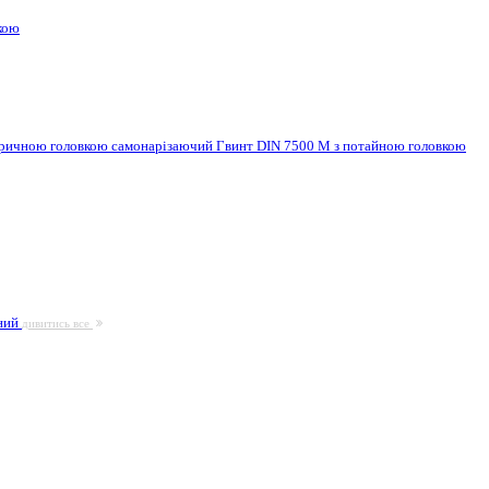
кою
ндричною головкою самонарізаючий
Гвинт DIN 7500 M з потайною головкою
ьний
дивитись все