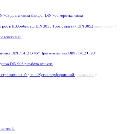
N 763 довга ланка
Ланцюг DIN 766 коротка ланка
Трос в ПВХ-обмотці DIN 3055
Трос сталевий DIN 3052
дивитись все
и текстильні
льонка DIN 71412 B 45°
Прес-масльонка DIN 71412 C 90°
лушка DIN 906 різьбова конічна
 стропильних з'єднань
Кутик перфорований
дивитись все
на тип L