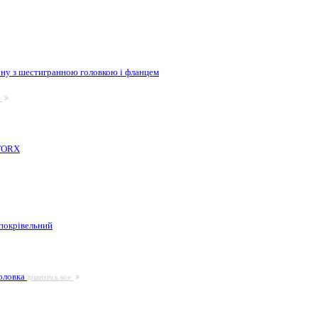
ну з шестигранною головкою і фланцем
е
 TORX
покрівельний
головка
дивитись все