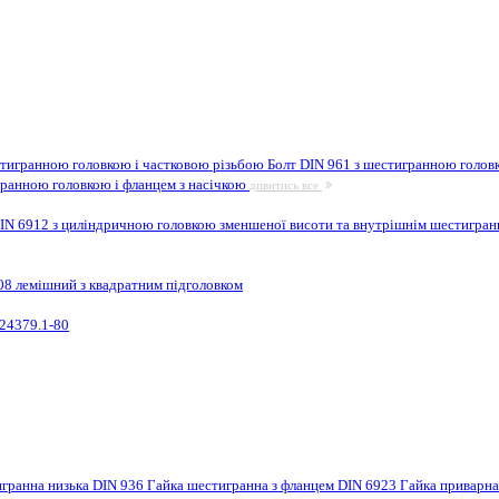
стигранною головкою і частковою різьбою
Болт DIN 961 з шестигранною головк
гранною головкою і фланцем з насічкою
дивитись все
IN 6912 з циліндричною головкою зменшеної висоти та внутрішнім шестигра
08 лемішний з квадратним підголовком
24379.1-80
игранна низька DIN 936
Гайка шестигранна з фланцем DIN 6923
Гайка приварн