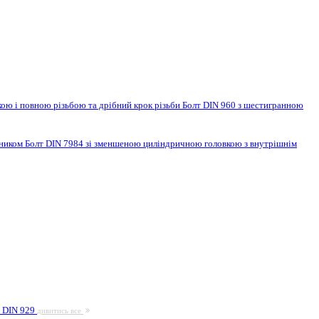
ою і повною різьбою та дрібний крок різьби
Болт DIN 960 з шестигранною
нником
Болт DIN 7984 зі зменшеною циліндричною головкою з внутрішнім
а DIN 929
дивитись все