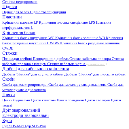
Стрічка перфорована
Підвіси
Підвіс для балок
Підвіс трапецевидний
Пластини
Кріплення плоське LP
Кріплення плоське спеціальне LPS
Пластина
перфорована тип L
Кріплення балок
Кріплення балок внутрішне WC
Кріплення балок зовнішне WB
Кріплення
балок роздільне внутрішне CWBW
Кріплення балок роздільне зовнішне
CWDB
Стяжки
Площадки клейові
Площадки під дюбель
Стяжка кабельна прозора
Стяжка
кабельна прозора з кільцем
Стяжка кабельна чорна
дивитись все
Дюбелі для кабельного кріплення
Дюбель "Ялинка" для круглого кабеля
Дюбель "Ялинка" для плоского кабеля
Скоби
Скоба для електропроводки
Скоба для металорукава дволапкова
Скоба для
металорукава однолапкова
Цвяхи
Цвяхи будівельні
Цвяхи гвинтові
Цвяхи поміднені
Цвяхи столярні
Цвяхи
толеві
Дріт зварювальний
Електроди зварювальні
Бури
Бур SDS-Max
Бур SDS-Plus