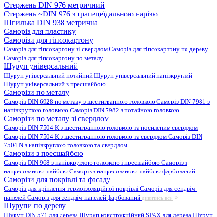
Стержень DIN 976 метричний
Стержень ~DIN 976 з трапецеїдальною нарізю
Шпилька DIN 938 метрична
Саморіз для пластику
Саморізи для гіпсокартону
Саморіз для гіпсокартону зі свердлом
Саморіз для гіпсокартону по дереву
Саморіз для гіпсокартону по металу
Шуруп універсальний
Шуруп універсальний потайний
Шуруп універсальний напівкруглий
Шуруп універсальний з пресшайбою
Саморізи по металу
Саморіз DIN 6928 по металу з шестигранною головкою
Саморіз DIN 7981 з
напівкруглою головкою
Саморіз DIN 7982 з потайною головкою
Саморізи по металу зі свердлом
Саморіз DIN 7504 K з шестигранною головкою та посиленим свердлом
Саморіз DIN 7504 K з шестигранною головкою та свердлом
Саморіз DIN
7504 N з напівкруглою головкою та свердлом
Саморізи з пресшайбою
Саморіз DIN 968 з напівкруглою головкою і пресшайбою
Саморіз з
напресованою шайбою
Саморіз з напресованою шайбою фарбований
Саморізи для покрівлі та фасаду
Саморіз для кріплення термоізоляційної покрівлі
Саморіз для сендвіч-
панелей
Саморіз для сендвіч-панелей фарбований
дивитись все
Шурупи по дереву
Шуруп DIN 571 для дерева
Шуруп конструкційний SPAX для дерева
Шуруп