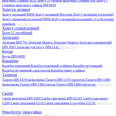
вкладкою і гайкою M10
Хомут з гумовою вкладкою і гайкою M8
Хомут з
гумовою вкладкою і гайкою М8/M10
Хомути затяжні
Хомут затяжний MINI
Хомут затяжний Метелик
Хомут затяжний посилений
Хомут затяжний посилений MINI
Хомут затяжний посилений з 2-х болтовим
зажимом
дивитись все
Хомут спрінклерний
Болт U-подібний
Затискачі
Затискач DIN 741
Затискач Duplex
Затискач Simplex
Затискач алюмінієвий
DIN 3093
Затискач для тросу DIN 1142
дивитись все
Коуші
Коуш DIN 6899
Карабіни
Карабін пожежний
Карабін пожежний з гайкою
Карабін пружинний
Карабін пружинний з вертлюгом
Карабін-гвинт з гайкою
Талрепи
Талреп DIN 1478 вилка/вилка
Талреп DIN 1478 гак/петля
Талреп DIN 1480
вилка/вилка
Талреп DIN 1480 гак/гак
Талреп DIN 1480 гак/петля
дивитись все
Скоби
Скоба монтажна DIN 1684
Скоба такелажна DIN 82101
Скоба такелажна
G209
Скоба такелажна G210
Скоба такелажна U-подібна G2150
дивитись все
Рим-болти, рим-гайки