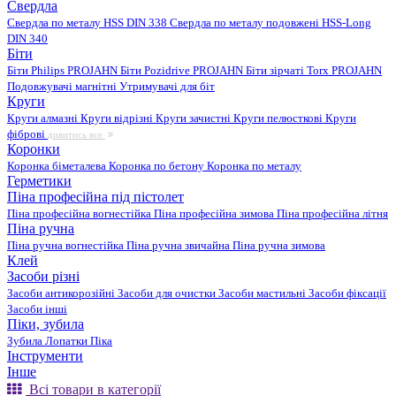
Свердла
Свердла по металу HSS DIN 338
Свердла по металу подовжені HSS-Long
DIN 340
Біти
Біти Philips PROJAHN
Біти Pozidrive PROJAHN
Біти зірчаті Torx PROJAHN
Подовжувачі магнітні
Утримувачі для біт
Круги
Круги алмазні
Круги відрізні
Круги зачистні
Круги пелюсткові
Круги
фіброві
дивитись все
Коронки
Коронка біметалева
Коронка по бетону
Коронка по металу
Герметики
Піна професійна під пістолет
Піна професійна вогнестійка
Піна професійна зимова
Піна професійна літня
Піна ручна
Піна ручна вогнестійка
Піна ручна звичайна
Піна ручна зимова
Клей
Засоби різні
Засоби антикорозійні
Засоби для очистки
Засоби мастильні
Засоби фіксації
Засоби інші
Піки, зубила
Зубила
Лопатки
Піка
Інструменти
Інше
Всі товари в категорії