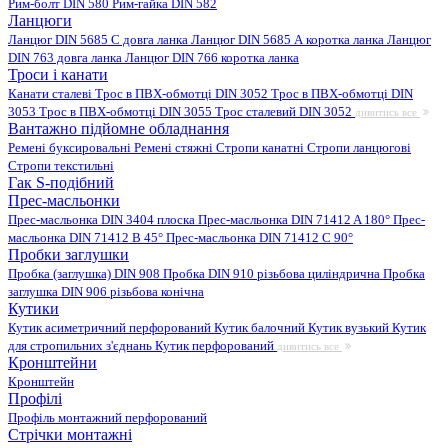
Рим-болт DIN 580
Рим-гайка DIN 582
Ланцюги
Ланцюг DIN 5685 C довга ланка
Ланцюг DIN 5685 А коротка ланка
Ланцюг
DIN 763 довга ланка
Ланцюг DIN 766 коротка ланка
Троси і канати
Канати сталеві
Трос в ПВХ-обмотці DIN 3052
Трос в ПВХ-обмотці DIN
3053
Трос в ПВХ-обмотці DIN 3055
Трос сталевий DIN 3052
дивитись все
Вантажно підйомне обладнання
Ремені буксировальні
Ремені стяжні
Стропи канатні
Стропи ланцюгові
Стропи текстильні
Гак S-подібний
Прес-масльонки
Прес-масльонка DIN 3404 плоска
Прес-масльонка DIN 71412 A 180°
Прес-
масльонка DIN 71412 B 45°
Прес-масльонка DIN 71412 C 90°
Пробки заглушки
Пробка (заглушка) DIN 908
Пробка DIN 910 різьбова циліндрична
Пробка
заглушка DIN 906 різьбова конічна
Кутики
Кутик асиметричний перфорований
Кутик балочний
Кутик вузький
Кутик
для стропильних з'єднань
Кутик перфорований
дивитись все
Кронштейни
Кронштейн
Профілі
Профіль монтажний перфорований
Стрічки монтажні