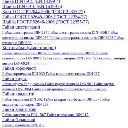
Гайка DIN 6915 (EN 14399-4)
Шайба DIN 6916 (EN 14399-6)
Болт ГОСТ Р52644-2006 (ГОСТ 22353-77)
Гайка ГОСТ Р52645-2006 (ГОСТ 22354-77)
Шайба ГОСТ Р52646-2006 (ГОСТ 22355-77)
Гайки шестигранні
Гайка шестигранна DIN 934
Гайка шестигранна низька DIN 439B
Гайка
шестигранна низька DIN 936
Гайка шестигранна з фланцем DIN 6923
Гайка
приварна DIN 929
дивитись все
Контргайки (самостопорні)
Гайка самостопорна DIN 985
Гайка самостопорна DIN 982
Гайка
самостопорна DIN 980V
Гайка самостопорна DIN 7967
Гайка самостопорна
висока DIN 6924
дивитись все
Гайки корончасті
Гайка корончаста DIN 935
Гайка корончаста низька DIN 937
Гайки круглі
Гайка кругла з'єднувальна
Гайка кругла шліцева DIN 981
Гайка кругла
шліцева DIN 1804
Гайка циліндрична з трапецієвидною різьбою
Гайки квадратні
Гайка квадратна DIN 562
Гайка квадратна з фаскою DIN 557
Гайка
квадратна приварна DIN 928
Гайки ковпачкові
Гайка ковпачкова DIN 1587
Гайка ковпачкова DIN 917
Гайки барашкові
Гайка барашкова DIN 315