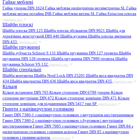
Гайки меблеві
Гайка упорна DIN 1624
Гайка меблева циліндрична несиметрична SL
Гайка
меблева врізна потайна INB
Гайка меблева врізна SL
Гайка Еріксона плоска
дивитись все
Шайби плоскі
Шайба плоска DIN 125
Шайба плоска збільшена DIN 9021
Шайба для
дерев'яних конструкцій DIN 440
Шайба кузовна
Шайба плоска зменшена
DIN 433
дивитись все
Шайби пружинні
Шайба зубчаста Schnorr S 131
Шайба пружинна DIN 127 гровера
Шайба
пружинна DIN 128 гровера
Шайба пружинна DIN 7980 гровера
Шайба
пружинна Schnorr VS 132
дивитись все
Шайби спеціальні
Шайба контактна
Шайба Nord Lock DIN 25201
Шайба коса квадратна DIN
434
Шайба квадратна DIN 436
Шайба коса квадратна DIN 435
дивитись все
Кільця
Кільце встановче DIN 705
Кільце стопорне DIN 6799 упорне
Кільце
стопорне внутрішнє DIN 472
Кільце стопорне зовнішнє DIN 471
Кільце
стопорне зовнішнє для підшипників DIN 5417 тип SP
дивитись все
Гвинти з напівкруглою головкою
Гвинт DIN 7380-1 з напівкруглою головкою з внутрішнім шестигранником
Гвинт DIN 7380-2 з напівкруглою головкою з буртиком і внутрішнім
шестигранником
Гвинт DIN 7985 з напівкруглою головкою
Гвинт DIN 84 з
циліндричною головкою з прямим шліцом
Гвинт DIN 85 з напівкруглою
головкою і прямим шліцом
дивитись все