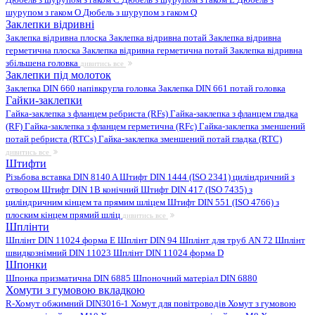
шурупом з гаком O
Дюбель з шурупом з гаком Q
Заклепки відривні
Заклепка відривна плоска
Заклепка відривна потай
Заклепка відривна
герметична плоска
Заклепка відривна герметична потай
Заклепка відривна
збільшена головка
дивитись все
Заклепки під молоток
Заклепка DIN 660 напівкругла головка
Заклепка DIN 661 потай головка
Гайки-заклепки
Гайка-заклепка з фланцем ребриста (RFs)
Гайка-заклепка з фланцем гладка
(RF)
Гайка-заклепка з фланцем герметична (RFc)
Гайка-заклепка зменшений
потай ребриста (RTCs)
Гайка-заклепка зменшений потай гладка (RTC)
дивитись все
Штифти
Різьбова вставка DIN 8140 A
Штифт DIN 1444 (ISO 2341) циліндричний з
отвором
Штифт DIN 1B конічний
Штифт DIN 417 (ISO 7435) з
циліндричним кінцем та прямим шліцем
Штифт DIN 551 (ISO 4766) з
плоским кінцем прямий шліц
дивитись все
Шплінти
Шплінт DIN 11024 форма E
Шплінт DIN 94
Шплінт для труб AN 72
Шплінт
швидкознімний DIN 11023
Шплінт DIN 11024 форма D
Шпонки
Шпонка призматична DIN 6885
Шпоночний матеріал DIN 6880
Хомути з гумовою вкладкою
R-Хомут обжимний DIN3016-1
Хомут для повітроводів
Хомут з гумовою