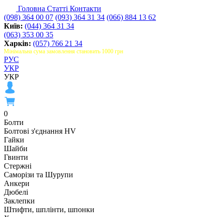
Головна
Статті
Контакти
(098) 364 00 07
(093) 364 31 34
(066) 884 13 62
Київ:
(044) 364 31 34
(063) 353 00 35
Харків:
(057) 766 21 34
Мінімальна сума замовлення становить 1000 грн
РУС
УКР
УКР
0
Болти
Болтові з'єднання HV
Гайки
Шайби
Гвинти
Стержні
Саморізи та Шурупи
Анкери
Дюбелі
Заклепки
Штифти, шплінти, шпонки