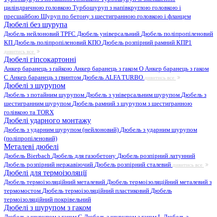
циліндричною головкою
Турбошуруп з напівкруглою головкою і
пресшайбою
Шуруп по бетону з шестигранною головкою і фланцем
Дюбелі без шурупа
Дюбель нейлоновий
TPFC Дюбель універсальний
Дюбель поліпропіленовий
КП
Дюбель поліпропіленовий КПО
Дюбель розпірний рамний КПР1
дивитись все
Дюбелі гіпсокартонні
Анкер баранець з гайкою
Анкер баранець з гаком O
Анкер баранець з гаком
С
Анкер баранець з гвинтом
Дюбель ALFA TURBO
дивитись все
Дюбелі з шурупом
Дюбель з потайним шурупом
Дюбель з універсальним шурупом
Дюбель з
шестигранним шурупом
Дюбель рамний з шурупом з шестигранною
голівкою та TORX
Дюбелі ударного монтажу
Дюбель з ударним шурупом (нейлоновий)
Дюбель з ударним шурупом
(поліпропіленовий)
Металеві дюбелі
Дюбель Bierbach
Дюбель для газобетону
Дюбель розпірний латунний
Дюбель розпірний нержавіючий
Дюбель розпірний сталевий
дивитись все
Дюбелі для термоізоляції
Дюбель термоізоляційний металевий
Дюбель термоізоляційний металевий з
термомостом
Дюбель термоізоляційний пластиковий
Дюбель
термоізоляційний покрівельний
Дюбелі з шурупом з гаком
Дюбель з шурупом з гаком C
Дюбель з шурупом з гаком L
Дюбель з