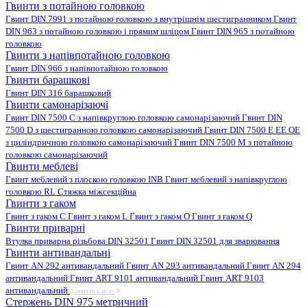
Гвинти з потайною головкою
Гвинт DIN 7991 з потайною головкою з внутрішнім шестигранником
Гвинт
DIN 963 з потайною головкою і прямим шліцом
Гвинт DIN 965 з потайною
головкою
Гвинти з напівпотайною головкою
Гвинт DIN 966 з напівпотайною головкою
Гвинти барашкові
Гвинт DIN 316 барашковий
Гвинти самонарізаючі
Гвинт DIN 7500 C з напівкруглою головкою самонарізаючий
Гвинт DIN
7500 D з шестигранною головкою самонарізаючий
Гвинт DIN 7500 E EE OE
з циліндричною головкою самонарізаючий
Гвинт DIN 7500 M з потайною
головкою самонарізаючий
Гвинти меблеві
Гвинт меблевий з плоскою головкою INB
Гвинт меблевий з напівкруглою
головкою RL
Стяжка міжсекційна
Гвинти з гаком
Гвинт з гаком C
Гвинт з гаком L
Гвинт з гаком O
Гвинт з гаком Q
Гвинти приварні
Втулка приварна різьбова DIN 32501
Гвинт DIN 32501 для зварювання
Гвинти антивандальні
Гвинт AN 292 антивандальний
Гвинт AN 293 антивандальний
Гвинт AN 294
антивандальний
Гвинт ART 9101 антивандальний
Гвинт ART 9103
антивандальний
дивитись все
Стержень DIN 975 метричний