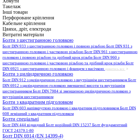
Хомути
Такелаж
Інші товари
Перфороване кріплення
Кабельне кріплення
Цвяхи, дріт, електроди
Витратні матеріали
Болти з шестигранною головкою
Болт DIN 933 з шестигранною головкою і повною різьбою
Болт DIN 931 з
шестигранною головкою і частковою різьбою
Болт DIN 961 з шестигранною
головкою і повною різьбою та дрібний крок різьби
Болт DIN 960 з
шестигранною головкою і частковою різьбою та дрібний крок різьби
Болт
DIN 6921 з шестигранною головкою і фланцем з насічкою
дивитись все
Болти з циліндричною головкою
Болт DIN 912 з циліндричною головкою з внутрішнім шестигранником
Болт
DIN 6912 з циліндричною головкою зменшеної висоти та внутрішнім
шестигранником
Болт DIN 7984 зі зменшеною циліндричною головкою з
внутрішнім шестигранником
Болти з квадратним підголовком
Болт DIN 603 напівкруглою головкою і квадратним підголовником
Болт DIN
608 лемішний з квадратним підголовком
Болти спеціальні
Болт DIN 444 відкидний
Болт норійний DIN 15237
Болт фундаментний
ГОСТ 24379.1-80
Болт DIN 6914 (EN 14399-4)