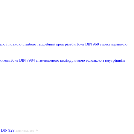
ою і повною різьбою та дрібний крок різьби
Болт DIN 960 з шестигранною
нником
Болт DIN 7984 зі зменшеною циліндричною головкою з внутрішнім
а DIN 929
дивитись все