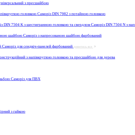
ніверсальний з пресшайбою
апівкруглою головкою
Саморіз DIN 7982 з потайною головкою
із DIN 7504 K з шестигранною головкою та свердлом
Саморіз DIN 7504 N з на
ваною шайбою
Саморіз з напресованою шайбою фарбований
ей
Саморіз для сендвіч-панелей фарбований
дивитись все
онструкційний з напівкруглою головкою та пресшайбою для дерева
ізьбою
Саморіз для ПВХ
ірний з гайкою