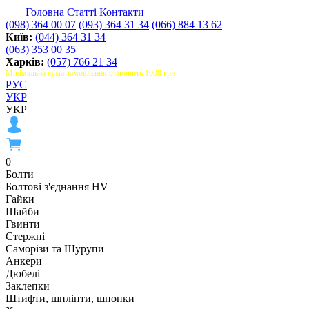
Головна
Статті
Контакти
(098) 364 00 07
(093) 364 31 34
(066) 884 13 62
Київ:
(044) 364 31 34
(063) 353 00 35
Харків:
(057) 766 21 34
Мінімальна сума замовлення становить 1000 грн
РУС
УКР
УКР
0
Болти
Болтові з'єднання HV
Гайки
Шайби
Гвинти
Стержні
Саморізи та Шурупи
Анкери
Дюбелі
Заклепки
Штифти, шплінти, шпонки