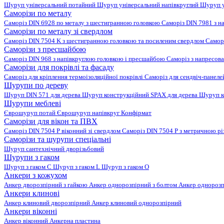
Шуруп універсальний потайний
Шуруп універсальний напівкруглий
Шуруп у
Саморізи по металу
Саморіз DIN 6928 по металу з шестигранною головкою
Саморіз DIN 7981 з н
Саморізи по металу зі свердлом
Саморіз DIN 7504 K з шестигранною головкою та посиленим свердлом
Самор
Саморізи з пресшайбою
Саморіз DIN 968 з напівкруглою головкою і пресшайбою
Саморіз з напресо
Саморізи для покрівлі та фасаду
Саморіз для кріплення термоізоляційної покрівлі
Саморіз для сендвіч-панел
Шурупи по дереву
Шуруп DIN 571 для дерева
Шуруп конструкційний SPAX для дерева
Шуруп к
Шурупи меблеві
Єврошуруп потай
Єврошуруп напівкруг
Конфірмат
Саморізи для вікон та ПВХ
Саморіз DIN 7504 P віконний зі свердлом
Саморіз DIN 7504 P з метричною р
Саморізи та шурупи спеціальні
Шуруп сантехнічний дворізьбовий
Шурупи з гаком
Шуруп з гаком C
Шуруп з гаком L
Шуруп з гаком O
Анкери з кожухом
Анкер дворозпірний з гайкою
Анкер однорозпірний з болтом
Анкер однорозп
Анкери клинові
Анкер клиновий дворозпірний
Анкер клиновий однорозпірний
Анкери віконні
Анкер віконний
Анкерна пластина