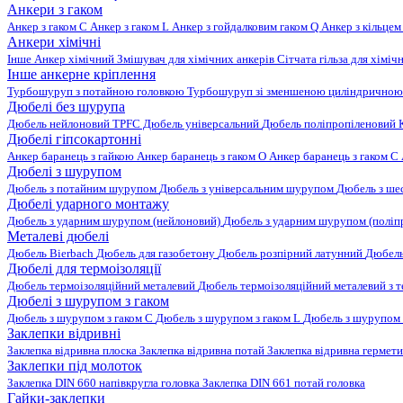
Анкери з гаком
Анкер з гаком C
Анкер з гаком L
Анкер з гойдалковим гаком Q
Анкер з кільцем
Анкери хімічні
Інше
Анкер хімічний
Змішувач для хімічних анкерів
Сітчата гільза для хіміч
Інше анкерне кріплення
Турбошуруп з потайною головкою
Турбошуруп зі зменшеною циліндричною
Дюбелі без шурупа
Дюбель нейлоновий
TPFC Дюбель універсальний
Дюбель поліпропіленовий
Дюбелі гіпсокартонні
Анкер баранець з гайкою
Анкер баранець з гаком O
Анкер баранець з гаком С
Дюбелі з шурупом
Дюбель з потайним шурупом
Дюбель з універсальним шурупом
Дюбель з ш
Дюбелі ударного монтажу
Дюбель з ударним шурупом (нейлоновий)
Дюбель з ударним шурупом (поліп
Металеві дюбелі
Дюбель Bierbach
Дюбель для газобетону
Дюбель розпірний латунний
Дюбель
Дюбелі для термоізоляції
Дюбель термоізоляційний металевий
Дюбель термоізоляційний металевий з
Дюбелі з шурупом з гаком
Дюбель з шурупом з гаком C
Дюбель з шурупом з гаком L
Дюбель з шурупом 
Заклепки відривні
Заклепка відривна плоска
Заклепка відривна потай
Заклепка відривна гермет
Заклепки під молоток
Заклепка DIN 660 напівкругла головка
Заклепка DIN 661 потай головка
Гайки-заклепки