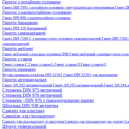
Гвинти з потайною головкою
Гвинт DIN 7991 з потайною головкою з внутрішнім шестигранником
Гвинт D
Гвинти з напівпотайною головкою
Гвинт DIN 966 з напівпотайною головкою
Гвинти барашкові
Гвинт DIN 316 барашковий
Гвинти самонарізаючі
Гвинт DIN 7500 C з напівкруглою головкою самонарізаючий
Гвинт DIN 7500
самонарізаючий
Гвинти меблеві
Гвинт меблевий з плоскою головкою INB
Гвинт меблевий з напівкруглою гол
Гвинти з гаком
Гвинт з гаком C
Гвинт з гаком L
Гвинт з гаком O
Гвинт з гаком Q
Гвинти приварні
Втулка приварна різьбова DIN 32501
Гвинт DIN 32501 для зварювання
Гвинти антивандальні
Гвинт AN 292 антивандальний
Гвинт AN 293 антивандальний
Гвинт AN 294 
Стержень DIN 975 метричний
Стержень DIN 976 метричний
Стержень ~DIN 976 з трапецеїдальною нарізю
Шпилька DIN 938 метрична
Саморіз для пластику
Саморізи для гіпсокартону
Саморіз для гіпсокартону зі свердлом
Саморіз для гіпсокартону по дереву
Са
Шуруп універсальний