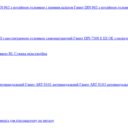
IN 963 з потайною головкою і прямим шліцом
Гвинт DIN 965 з потайною голов
 D з шестигранною головкою самонарізаючий
Гвинт DIN 7500 E EE OE з цилі
овкою RL
Стяжка міжсекційна
антивандальний
Гвинт ART 9101 антивандальний
Гвинт ART 9103 антивандал
моріз для гіпсокартону по металу