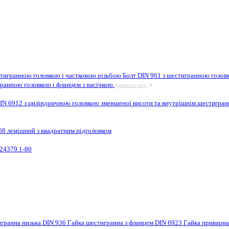
стигранною головкою і частковою різьбою
Болт DIN 961 з шестигранною головк
гранною головкою і фланцем з насічкою
дивитись все
IN 6912 з циліндричною головкою зменшеної висоти та внутрішнім шестигра
08 лемішний з квадратним підголовком
24379.1-80
игранна низька DIN 936
Гайка шестигранна з фланцем DIN 6923
Гайка приварн