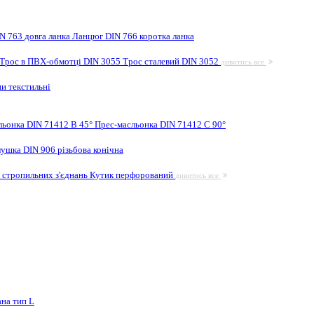
N 763 довга ланка
Ланцюг DIN 766 коротка ланка
Трос в ПВХ-обмотці DIN 3055
Трос сталевий DIN 3052
дивитись все
и текстильні
льонка DIN 71412 B 45°
Прес-масльонка DIN 71412 C 90°
лушка DIN 906 різьбова конічна
 стропильних з'єднань
Кутик перфорований
дивитись все
на тип L