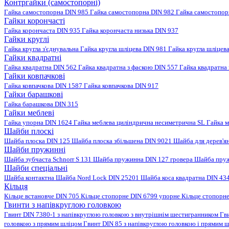
Контргайки (самостопорні)
Гайка самостопорна DIN 985
Гайка самостопорна DIN 982
Гайка самостопо
Гайки корончасті
Гайка корончаста DIN 935
Гайка корончаста низька DIN 937
Гайки круглі
Гайка кругла з'єднувальна
Гайка кругла шліцева DIN 981
Гайка кругла шліцев
Гайки квадратні
Гайка квадратна DIN 562
Гайка квадратна з фаскою DIN 557
Гайка квадратна
Гайки ковпачкові
Гайка ковпачкова DIN 1587
Гайка ковпачкова DIN 917
Гайки барашкові
Гайка барашкова DIN 315
Гайки меблеві
Гайка упорна DIN 1624
Гайка меблева циліндрична несиметрична SL
Гайка м
Шайби плоскі
Шайба плоска DIN 125
Шайба плоска збільшена DIN 9021
Шайба для дерев'я
Шайби пружинні
Шайба зубчаста Schnorr S 131
Шайба пружинна DIN 127 гровера
Шайба пруж
Шайби спеціальні
Шайба контактна
Шайба Nord Lock DIN 25201
Шайба коса квадратна DIN 43
Кільця
Кільце встановче DIN 705
Кільце стопорне DIN 6799 упорне
Кільце стопорн
Гвинти з напівкруглою головкою
Гвинт DIN 7380-1 з напівкруглою головкою з внутрішнім шестигранником
Гв
головкою з прямим шліцом
Гвинт DIN 85 з напівкруглою головкою і прямим 