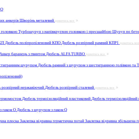
 O
них анкерів
Шворінь металевий
дивитись все
 головкою
Турбошуруп з напівкруглою головкою і пресшайбою
Шуруп по бето
 КП
Дюбель поліпропіленовий КПО
Дюбель розпірний рамний КПР1
дивитись вс
Анкер баранець з гвинтом
Дюбель ALFA TURBO
дивитись все
естигранним шурупом
Дюбель рамний з шурупом з шестигранною голівкою та
ропіленовий)
 розпірний нержавіючий
Дюбель розпірний сталевий
дивитись все
 термомостом
Дюбель термоізоляційний пластиковий
Дюбель термоізоляційний 
з гаком O
Дюбель з шурупом з гаком Q
ична плоска
Заклепка відривна герметична потай
Заклепка відривна збільшена 