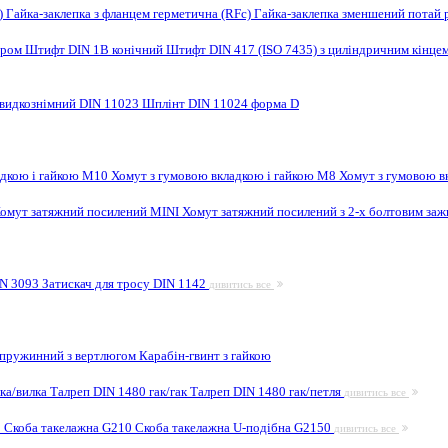
F)
Гайка-заклепка з фланцем герметична (RFc)
Гайка-заклепка зменшений потай 
ором
Штифт DIN 1B конічний
Штифт DIN 417 (ISO 7435) з циліндричним кінце
видкознімний DIN 11023
Шплінт DIN 11024 форма D
адкою і гайкою M10
Хомут з гумовою вкладкою і гайкою M8
Хомут з гумовою в
омут затяжний посилений MINI
Хомут затяжний посилений з 2-х болтовим за
IN 3093
Затискач для тросу DIN 1142
дивитись все
 пружинний з вертлюгом
Карабін-гвинт з гайкою
лка/вилка
Талреп DIN 1480 гак/гак
Талреп DIN 1480 гак/петля
дивитись все
9
Скоба такелажна G210
Скоба такелажна U-подібна G2150
дивитись все