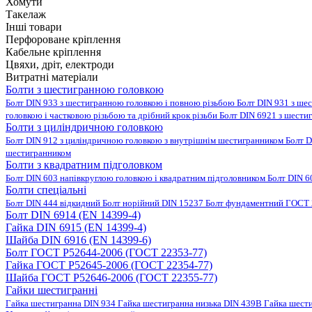
Хомути
Такелаж
Інші товари
Перфороване кріплення
Кабельне кріплення
Цвяхи, дріт, електроди
Витратні матеріали
Болти з шестигранною головкою
Болт DIN 933 з шестигранною головкою і повною різьбою
Болт DIN 931 з ше
головкою і частковою різьбою та дрібний крок різьби
Болт DIN 6921 з шести
Болти з циліндричною головкою
Болт DIN 912 з циліндричною головкою з внутрішнім шестигранником
Болт D
шестигранником
Болти з квадратним підголовком
Болт DIN 603 напівкруглою головкою і квадратним підголовником
Болт DIN 6
Болти спеціальні
Болт DIN 444 відкидний
Болт норійний DIN 15237
Болт фундаментний ГОСТ 
Болт DIN 6914 (EN 14399-4)
Гайка DIN 6915 (EN 14399-4)
Шайба DIN 6916 (EN 14399-6)
Болт ГОСТ Р52644-2006 (ГОСТ 22353-77)
Гайка ГОСТ Р52645-2006 (ГОСТ 22354-77)
Шайба ГОСТ Р52646-2006 (ГОСТ 22355-77)
Гайки шестигранні
Гайка шестигранна DIN 934
Гайка шестигранна низька DIN 439B
Гайка шест