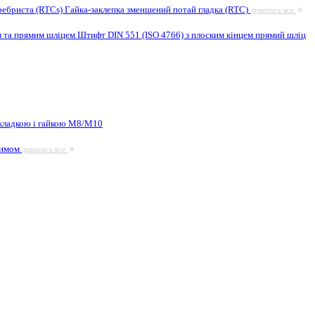
ребриста (RTCs)
Гайка-заклепка зменшений потай гладка (RTC)
дивитись все
м та прямим шліцем
Штифт DIN 551 (ISO 4766) з плоским кінцем прямий шліц
кладкою і гайкою М8/M10
жимом
дивитись все