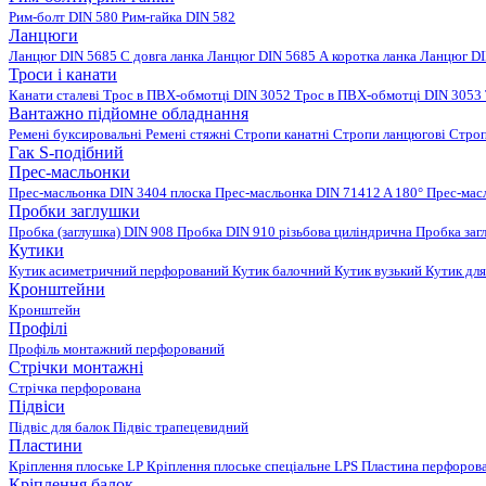
Рим-болт DIN 580
Рим-гайка DIN 582
Ланцюги
Ланцюг DIN 5685 C довга ланка
Ланцюг DIN 5685 А коротка ланка
Ланцюг DI
Троси і канати
Канати сталеві
Трос в ПВХ-обмотці DIN 3052
Трос в ПВХ-обмотці DIN 3053
Вантажно підйомне обладнання
Ремені буксировальні
Ремені стяжні
Стропи канатні
Стропи ланцюгові
Строп
Гак S-подібний
Прес-масльонки
Прес-масльонка DIN 3404 плоска
Прес-масльонка DIN 71412 A 180°
Прес-мас
Пробки заглушки
Пробка (заглушка) DIN 908
Пробка DIN 910 різьбова циліндрична
Пробка заг
Кутики
Кутик асиметричний перфорований
Кутик балочний
Кутик вузький
Кутик для
Кронштейни
Кронштейн
Профілі
Профіль монтажний перфорований
Стрічки монтажні
Стрічка перфорована
Підвіси
Підвіс для балок
Підвіс трапецевидний
Пластини
Кріплення плоське LP
Кріплення плоське спеціальне LPS
Пластина перфорова
Кріплення балок