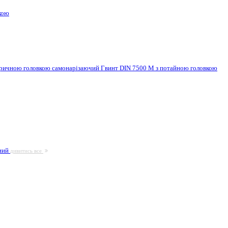
кою
ндричною головкою самонарізаючий
Гвинт DIN 7500 M з потайною головкою
ьний
дивитись все