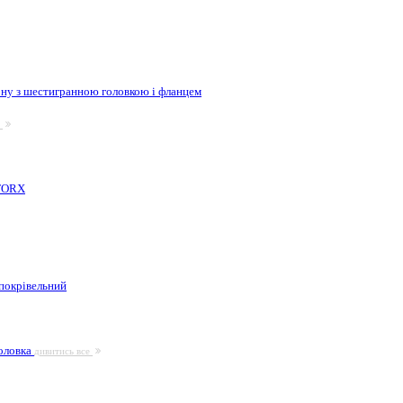
ну з шестигранною головкою і фланцем
е
 TORX
покрівельний
головка
дивитись все