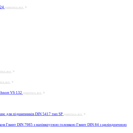
924
дивитись все
тись все
ись все
hnorr VS 132
дивитись все
шнє для підшипників DIN 5417 тип SP
дивитись все
иком
Гвинт DIN 7985 з напівкруглою головкою
Гвинт DIN 84 з циліндричною