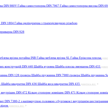
рна DIN 980V
Гайка самостопорна DIN 7967
Гайка самостопорна висока DIN 6
а DIN 1804
Гайка циліндрична з трапецієвидною різьбою
 приварна DIN 928
еблева врізна потайна INB
Гайка меблева врізна SL
Гайка Еріксона плоска
диви
них конструкцій DIN 440
Шайба кузовна
Шайба плоска зменшена DIN 433
дивит
инна DIN 128 гровера
Шайба пружинна DIN 7980 гровера
Шайба пружинна Sc
4
Шайба квадратна DIN 436
Шайба коса квадратна DIN 435
дивитись все
е внутрішнє DIN 472
Кільце стопорне зовнішнє DIN 471
Кільце стопорне зовні
инт DIN 7380-2 з напівкруглою головкою з буртиком і внутрішнім шестигранн
шліцом
дивитись все