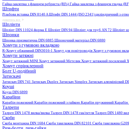
Гайка-заклепка з фланцем ребриста (RFs)
Гайка-заклепка з фланцем гладка (R
Штифти
Різьбова вставка DIN 8140 A
Штифт DIN 1444 (ISO 2341) циліндричний з отв
дивитись все
Шплінти
Шплінт DIN 11024 форма E
Шплінт DIN 94
Шплінт для труб AN 72
Шплінт ш
Шпонки
Шпонка призматична DIN 6885
Шпоночний матеріал DIN 6880
Хомути з гумовою вкладкою
R-Хомут обжимний DIN3016-1
Хомут для повітроводів
Хомут з гумовою вкл
Хомути затяжні
Хомут затяжний MINI
Хомут затяжний Метелик
Хомут затяжний посилений
Х
Хомут спрінклерний
Болт U-подібний
Затискачі
Затискач DIN 741
Затискач Duplex
Затискач Simplex
Затискач алюмінієвий D
Коуші
Коуш DIN 6899
Карабіни
Карабін пожежний
Карабін пожежний з гайкою
Карабін пружинний
Карабін
Талрепи
Талреп DIN 1478 вилка/вилка
Талреп DIN 1478 гак/петля
Талреп DIN 1480 ви
Скоби
Скоба монтажна DIN 1684
Скоба такелажна DIN 82101
Скоба такелажна G20
Рим-болти, рим-гайки